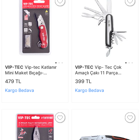
VIP-TEC
Vip-tec Katlanır
VIP-TEC
Vip- Tec Çok
Mini Maket Bıçağı-
Amaçlı Çakı 11 Parça
Vt875158 5 Adet Yedekli
(vt875192)
479 TL
399 TL
Kargo Bedava
Kargo Bedava