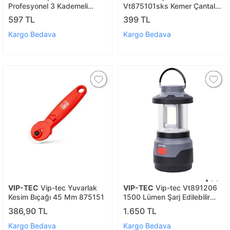
Profesyonel 3 Kademeli
Vt875101sks Kemer Çantalı
Güvenikli Maket Bıçağı
Plastik Maket Bıçağı Takımı
597 TL
399 TL
Profesyonel
Kargo Bedava
Kargo Bedava
VIP-TEC
Vip-tec Yuvarlak
VIP-TEC
Vip-tec Vt891206
Kesim Bıçağı 45 Mm 875151
1500 Lümen Şarj Edilebilir
Outdoor Fener
386,90 TL
1.650 TL
Kargo Bedava
Kargo Bedava