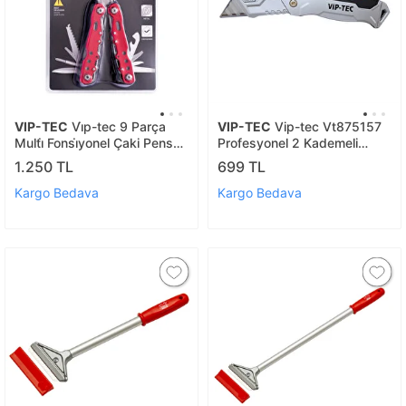
VIP-TEC
Vi̇p-tec 9 Parça
VIP-TEC
Vip-tec Vt875157
Multi̇ Fonsi̇yonel Çaki Pense
Profesyonel 2 Kademeli
Seti̇ Vt875190
Katlanır Metal Maket Bıçağı
1.250 TL
699 TL
Kargo Bedava
Kargo Bedava