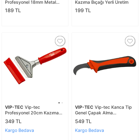
Profesyonel 18mm Metal
Kazıma Bıçağı Yerli Üretim
Maket Bıçağı Yerli Üretim
189 TL
199 TL
VIP-TEC
Vip-tec
VIP-TEC
Vip-tec Kanca Tip
Profesyonel 20cm Kazıma
Genel Çapak Alma
Bıçağı Yerli Üretim
Bıçağı/kablo Sıyırıcı Bıçak
349 TL
549 TL
Kargo Bedava
Kargo Bedava