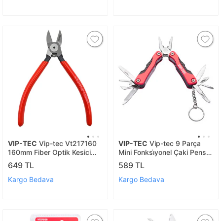
VIP-TEC
Vip-tec Vt217160
VIP-TEC
Vip-tec 9 Parça
160mm Fiber Optik Kesici
Mini Fonksi̇yonel Çaki Pense
Yan Keski
Vt875191
649 TL
589 TL
Kargo Bedava
Kargo Bedava