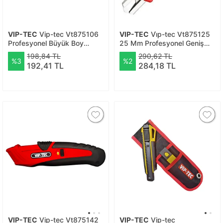
VIP-TEC
Vip-tec Vt875106
VIP-TEC
Vi̇p-tec Vt875125
Profesyonel Büyük Boy
25 Mm Profesyonel Geniş
Plastik Maket Bıçağı
Maket Bıçağı
198,84 TL
290,62 TL
%3
%2
Tm020542
192,41 TL
284,18 TL
VIP-TEC
Vip-tec Vt875142
VIP-TEC
Vip-tec