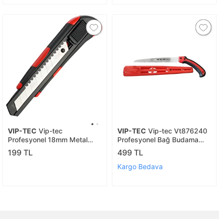
VIP-TEC
Vip-tec
VIP-TEC
Vip-tec Vt876240
Profesyonel 18mm Metal
Profesyonel Bağ Budama
Maket Bıçağı Yerli Üretim
Testeresi 240mm
199 TL
499 TL
Kargo Bedava