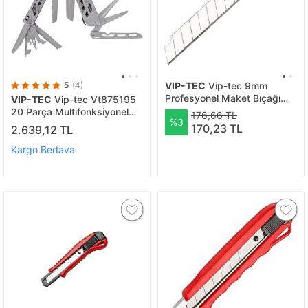
5
(4)
VIP-TEC
Vip-tec 9mm
Profesyonel Maket Bıçağı
VIP-TEC
Vip-tec Vt875195
Yedeği Yerli Üretim
20 Parça Multifonksiyonel
176,66 TL
%3
Pense/çakı/multitool
170,23 TL
2.639,12 TL
Kargo Bedava