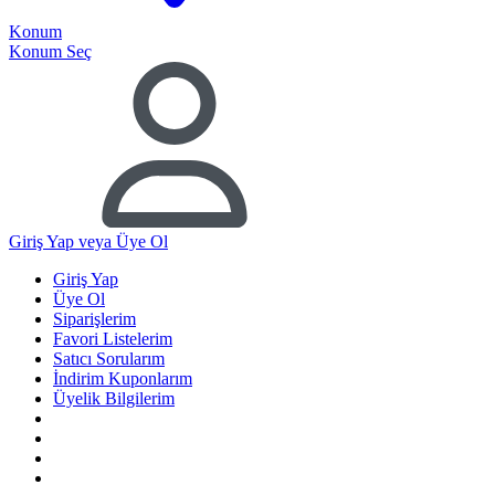
Konum
Konum Seç
Giriş Yap
veya Üye Ol
Giriş Yap
Üye Ol
Siparişlerim
Favori Listelerim
Satıcı Sorularım
İndirim Kuponlarım
Üyelik Bilgilerim