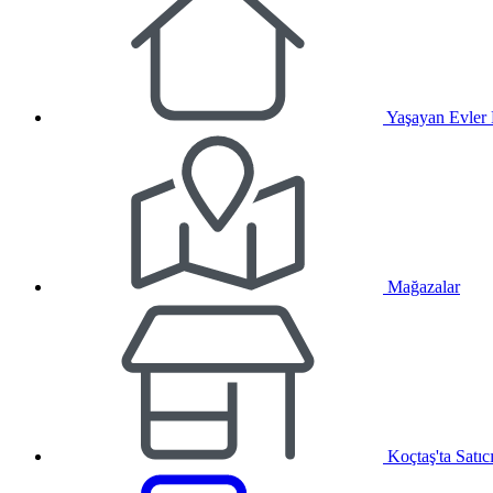
Yaşayan Evler
Mağazalar
Koçtaş'ta Satıc