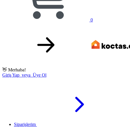
0
👋
Merhaba!
Giriş Yap veya Üye Ol
Siparişlerim