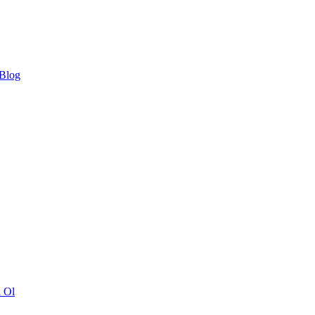
 Blog
ı Ol