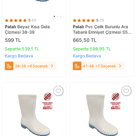
5
(1)
5
(1)
Palalı
Beyaz Kısa Gıda
Palalı
Pvc Çelik Burunlu Ara
Çizmesi 38-39
Tabanlı Emniyet Çizmesi S5
47-48
599 TL
665,50 TL
Sepette 539,1 TL
Sepette 598,95 TL
Kargo Bedava
Kargo Bedava
38-39
+6 Seçenek
47-48
+7 Seçenek