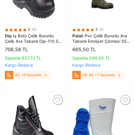
5
(3)
5
(2)
Dip
Iş Botu Çelik Burunlu
Palalı
Pvc Çelik Burunlu Ara
Çelik Ara Tabanlı Dip-110 S3
Tabanlı Emniyet Çizmesi S5
Çivi Batmaz 43
38-39
708,58 TL
665,50 TL
Sepette 637,72 TL
Sepette 598,95 TL
Kargo Bedava
Kargo Bedava
43
+9 Seçenek
38-39
+7 Seçenek