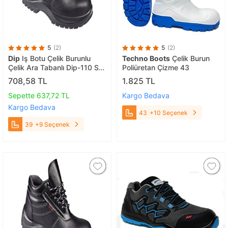
5
(2)
5
(2)
Dip
Iş Botu Çelik Burunlu
Techno Boots
Çelik Burun
Çelik Ara Tabanlı Dip-110 S3
Poliüretan Çizme 43
Çivi Batmaz 39
708,58 TL
1.825 TL
Sepette 637,72 TL
Kargo Bedava
Kargo Bedava
43
+10 Seçenek
39
+9 Seçenek