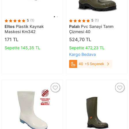
5
(1)
5
(1)
Eltos
Plastik Kaynak
Palalı
Pvc Sanayi Tarım
Maskesi Km342
Çizmesi 40
171 TL
524,70 TL
Sepette 145,35 TL
Sepette 472,23 TL
Kargo Bedava
40
+5 Seçenek