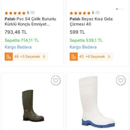
5
(1)
5
(1)
Palalı
Pvc S4 Çelik Burunlu
Palalı
Beyaz Kısa Gıda
Kürklü Konçlu Emniyet
Çizmesi 40
Çizmesi 46
793,46 TL
599 TL
Sepette 714,11 TL
Sepette 539,1 TL
Kargo Bedava
Kargo Bedava
46
+3 Seçenek
40
+6 Seçenek