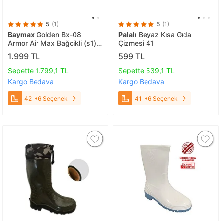
5
(1)
5
(1)
Baymax
Golden Bx-08
Palalı
Beyaz Kısa Gıda
Armor Air Max Bağcikli (s1)
Çizmesi 41
İş Güvenli̇k Ayakkabisi 42
1.999 TL
599 TL
Sepette 1.799,1 TL
Sepette 539,1 TL
Kargo Bedava
Kargo Bedava
42
+6 Seçenek
41
+6 Seçenek