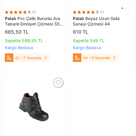
5
(1)
5
(1)
Palalı
Pvc Çelik Burunlu Ara
Palalı
Beyaz Uzun Gıda
Tabanlı Emniyet Çizmesi S5
Sanayi Çizmesi 44
42
665,50 TL
610 TL
Sepette 598,95 TL
Sepette 549 TL
Kargo Bedava
Kargo Bedava
42
+7 Seçenek
44
+3 Seçenek