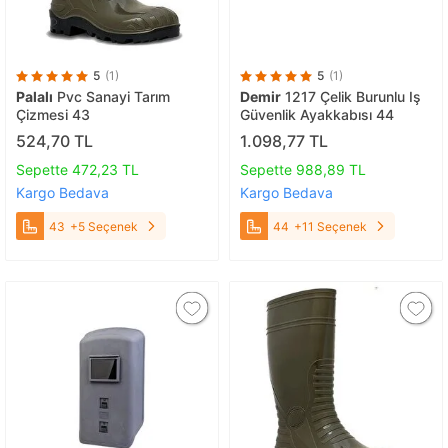
5
(1)
5
(1)
Palalı
Pvc Sanayi Tarım
Demir
1217 Çelik Burunlu Iş
Çizmesi 43
Güvenlik Ayakkabısı 44
524,70 TL
1.098,77 TL
Sepette 472,23 TL
Sepette 988,89 TL
Kargo Bedava
Kargo Bedava
43
+5 Seçenek
44
+11 Seçenek