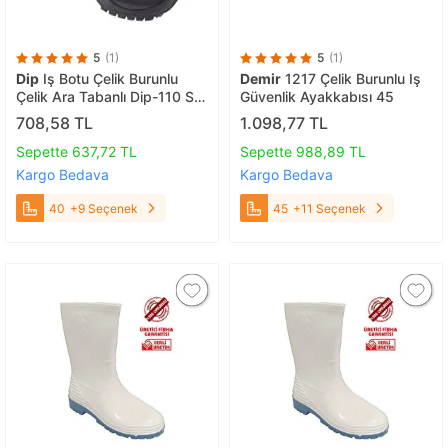
5
(1)
5
(1)
Dip
Iş Botu Çelik Burunlu
Demir
1217 Çelik Burunlu Iş
Çelik Ara Tabanlı Dip-110 S3
Güvenlik Ayakkabısı 45
Çivi Batmaz 40
708,58 TL
1.098,77 TL
Sepette 637,72 TL
Sepette 988,89 TL
Kargo Bedava
Kargo Bedava
40
+9 Seçenek
45
+11 Seçenek