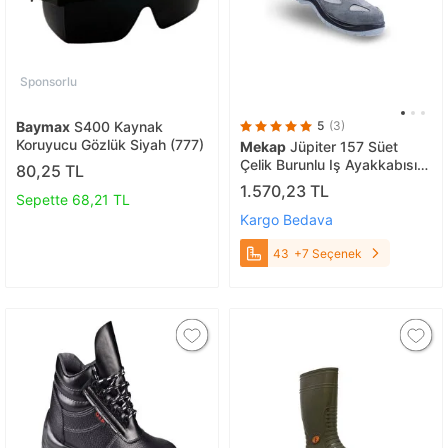
Sponsorlu
Baymax
S400 Kaynak
5
(3)
Koruyucu Gözlük Siyah (777)
Mekap
Jüpiter 157 Süet
Çelik Burunlu Iş Ayakkabısı
80,25 TL
43
1.570,23 TL
Sepette 68,21 TL
Kargo Bedava
43
+7 Seçenek