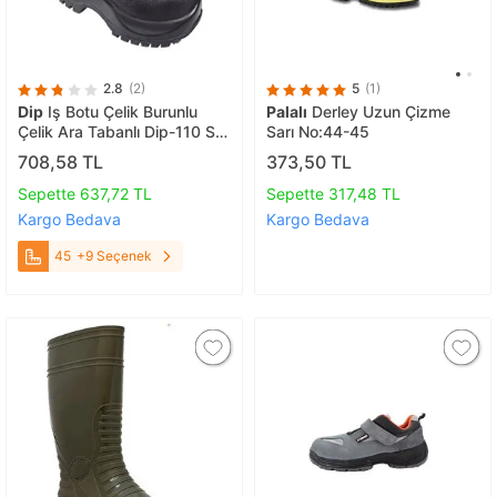
2.8
(2)
5
(1)
Dip
Iş Botu Çelik Burunlu
Palalı
Derley Uzun Çizme
Çelik Ara Tabanlı Dip-110 S3
Sarı No:44-45
Çivi Batmaz 45
708,58 TL
373,50 TL
Sepette 637,72 TL
Sepette 317,48 TL
Kargo Bedava
Kargo Bedava
45
+9 Seçenek