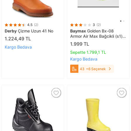
4.5
(2)
3
(2)
Derby
Çizme Uzun 41 No
Baymax
Golden Bx-08
Armor Air Max Bağcikli (s1)
1.224,49 TL
İş Güvenli̇k Ayakkabisi 43
1.999 TL
Kargo Bedava
Sepette 1.799,1 TL
Kargo Bedava
43
+6 Seçenek