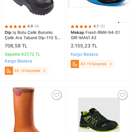
4.9
(4)
4.7
(3)
Dip
Iş Botu Çelik Burunlu
Mekap
Fresh RMK-94-S1
Çelik Ara Tabanlı Dip-110 S3
GRİ-MAVİ 43
Çivi Batmaz 42
708,58 TL
2.155,23 TL
Sepette 637,72 TL
Kargo Bedava
Kargo Bedava
43
+5 Seçenek
42
+9 Seçenek