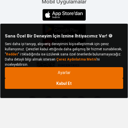
Mobil Uygulamalar
destekler. İş ayakkabısı spor modelleri şıklığı ve
konforu bir araya getirerek çalışanlara rahat bir stilde
işlerini sürdürme imkanı tanır. Spor tasarımlar gün
boyu hareket halinde olan profesyonel işçiler için
ideal bir seçenektir.
İş ayakkabısı bot modelleri özellikle ağır endüstriyel
koşullarda çalışanlar için güvenliği ön planda tutar.
Çelik burunlu ve dayanıklı malzemelerden üretilen bu
botlar ayakları dış etkenlere karşı korurken aynı
zamanda konforlu bir kullanım sunar. Su geçirmez
özellikleriyle değişken hava koşullarına karşı
dayanıklılık sağlar.
Her bir ürün modeli çalışanların iş yerindeki özel
ihtiyaçlarına göre tasarlanmıştır. Ortopedik modeller
ayak rahatsızlıkları yaşayanlar için önemli bir
tercihken spor modelleri dinamik ve enerjik çalışma
ortamlarına uyum sağlar. Botlar ise ağır endüstriyel