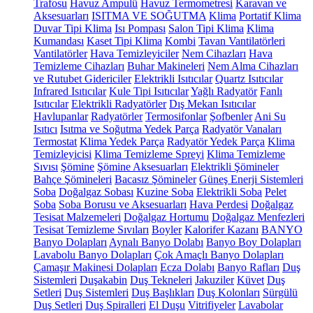
Trafosu
Havuz Ampulü
Havuz Termometresi
Karavan ve
Aksesuarları
ISITMA VE SOĞUTMA
Klima
Portatif Klima
Duvar Tipi Klima
Isı Pompası
Salon Tipi Klima
Klima
Kumandası
Kaset Tipi Klima
Kombi
Tavan Vantilatörleri
Vantilatörler
Hava Temizleyiciler
Nem Cihazları
Hava
Temizleme Cihazları
Buhar Makineleri
Nem Alma Cihazları
ve Rutubet Gidericiler
Elektrikli Isıtıcılar
Quartz Isıtıcılar
Infrared Isıtıcılar
Kule Tipi Isıtıcılar
Yağlı Radyatör
Fanlı
Isıtıcılar
Elektrikli Radyatörler
Dış Mekan Isıtıcılar
Havlupanlar
Radyatörler
Termosifonlar
Şofbenler
Ani Su
Isıtıcı
Isıtma ve Soğutma Yedek Parça
Radyatör Vanaları
Termostat
Klima Yedek Parça
Radyatör Yedek Parça
Klima
Temizleyicisi
Klima Temizleme Spreyi
Klima Temizleme
Sıvısı
Şömine
Şömine Aksesuarları
Elektrikli Şömineler
Bahçe Şömineleri
Bacasız Şömineler
Güneş Enerji Sistemleri
Soba
Doğalgaz Sobası
Kuzine Soba
Elektrikli Soba
Pelet
Soba
Soba Borusu ve Aksesuarları
Hava Perdesi
Doğalgaz
Tesisat Malzemeleri
Doğalgaz Hortumu
Doğalgaz Menfezleri
Tesisat Temizleme Sıvıları
Boyler
Kalorifer Kazanı
BANYO
Banyo Dolapları
Aynalı Banyo Dolabı
Banyo Boy Dolapları
Lavabolu Banyo Dolapları
Çok Amaçlı Banyo Dolapları
Çamaşır Makinesi Dolapları
Ecza Dolabı
Banyo Rafları
Duş
Sistemleri
Duşakabin
Duş Tekneleri
Jakuziler
Küvet
Duş
Setleri
Duş Sistemleri
Duş Başlıkları
Duş Kolonları
Sürgülü
Duş Setleri
Duş Spiralleri
El Duşu
Vitrifiyeler
Lavabolar