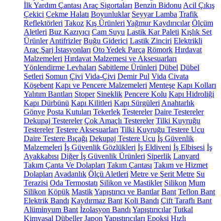
İlk Yardım Çantası
Araç Sigortaları
Benzin Bidonu
Acil Çıkış
Çekici
Çekme Halatı
Boyunluklar
Seyyar Lamba
Trafik
Reflektörleri
Takoz
Kış Ürünleri
Yağmur Kaydırıcılar
Ölçüm
Aletleri
Buz Kazıyıcı
Cam Suyu
Lastik Kar Paleti
Kışlık Set
Ürünler
Antifrizler
Buğu Giderici
Lastik Zinciri
Elektrikli
Araç Şarj İstasyonları
Oto Yedek Parça
Römork
Hırdavat
Malzemeleri
Hırdavat Malzemesi ve Aksesuarları
Yönlendirme Levhaları
Sabitleme Ürünleri
Dübel
Dübel
Setleri
Somun
Çivi
Vida-Çivi
Demir Pul
Vida
Civata
Köşebent
Kapı ve Pencere Malzemeleri
Menteşe
Kapı Kolları
Yalıtım Bantları
Stoper
Sineklik
Pencere Kolu
Kapı Hidroliği
Kapı Dürbünü
Kapı Kilitleri
Kapı Sürgüleri
Anahtarlık
Gönye
Posta Kutuları
Tekerlek
Testereler
Daire Testereler
Dekupaj Testereler
Çok Amaçlı Testereler
Tilki Kuyruğu
Testereler
Testere Aksesuarları
Tilki Kuyruğu Testere Ucu
Daire Testere Bıçağı
Dekupaj Testere Ucu
İş Güvenlik
Malzemeleri
İş Güvenlik Gözlükleri
İş Eldiveni
İş Elbisesi
İş
Ayakkabısı
Diğer İş Güvenlik Ürünleri
Siperlik
Lanyard
Takım Çanta Ve Dolapları
Takım Çantası
Takım ve Hizmet
Dolapları
Avadanlık
Ölçü Aletleri
Metre ve Şerit Metre
Su
Terazisi
Oda Termostatı
Silikon ve Mastikler
Silikon
Mum
Silikon
Köpük
Mastik
Yapıştırıcı ve Bantlar
Bant
Teflon Bant
Elektrik Bandı
Kaydırmaz Bant
Koli Bandı
Çift Taraflı Bant
Alüminyum Bant
İzolasyon Bandı
Yapıştırıcılar
Tutkal
Kimyasal Dübeller
Japon Yapıştırıcıları
Epoksi
Hızlı