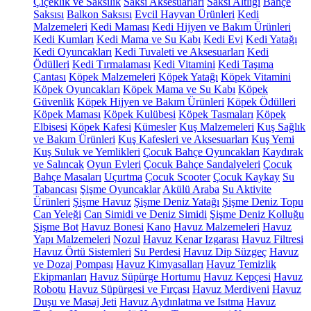
Çiçeklik ve Saksılık
Saksı Aksesuarları
Saksı Altlığı
Bahçe
Saksısı
Balkon Saksısı
Evcil Hayvan Ürünleri
Kedi
Malzemeleri
Kedi Maması
Kedi Hijyen ve Bakım Ürünleri
Kedi Kumları
Kedi Mama ve Su Kabı
Kedi Evi
Kedi Yatağı
Kedi Oyuncakları
Kedi Tuvaleti ve Aksesuarları
Kedi
Ödülleri
Kedi Tırmalaması
Kedi Vitamini
Kedi Taşıma
Çantası
Köpek Malzemeleri
Köpek Yatağı
Köpek Vitamini
Köpek Oyuncakları
Köpek Mama ve Su Kabı
Köpek
Güvenlik
Köpek Hijyen ve Bakım Ürünleri
Köpek Ödülleri
Köpek Maması
Köpek Kulübesi
Köpek Tasmaları
Köpek
Elbisesi
Köpek Kafesi
Kümesler
Kuş Malzemeleri
Kuş Sağlık
ve Bakım Ürünleri
Kuş Kafesleri ve Aksesuarları
Kuş Yemi
Kuş Suluk ve Yemlikleri
Çocuk Bahçe Oyuncakları
Kaydırak
ve Salıncak
Oyun Evleri
Çocuk Bahçe Sandalyeleri
Çocuk
Bahçe Masaları
Uçurtma
Çocuk Scooter
Çocuk Kaykay
Su
Tabancası
Şişme Oyuncaklar
Akülü Araba
Su Aktivite
Ürünleri
Şişme Havuz
Şişme Deniz Yatağı
Şişme Deniz Topu
Can Yeleği
Can Simidi ve Deniz Simidi
Şişme Deniz Kolluğu
Şişme Bot
Havuz Bonesi
Kano
Havuz Malzemeleri
Havuz
Yapı Malzemeleri
Nozul
Havuz Kenar Izgarası
Havuz Filtresi
Havuz Örtü Sistemleri
Su Perdesi
Havuz Dip Süzgeç
Havuz
ve Dozaj Pompası
Havuz Kimyasalları
Havuz Temizlik
Ekipmanları
Havuz Süpürge Hortumu
Havuz Kepçesi
Havuz
Robotu
Havuz Süpürgesi ve Fırçası
Havuz Merdiveni
Havuz
Duşu ve Masaj Jeti
Havuz Aydınlatma ve Isıtma
Havuz