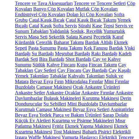
Tencere ve Tava Aksesuarları
Tencere ve Tencere Setleri
Çöp
Kovaları
Banyo Çöp Kovaları
Mutfak Çöp Kovaları
Endüstriyel Çöp Kovaları
Dolap İçi Çöp Kovaları
Sofra
Grubu
Çatal,Kaşık,Bıçak
Çatal Kaşık Bıçak Takımı
Yemek
Bıçağı
Çatal
Kaşık
Sofra Servis
Sürahi
Kase
Tepsi
Servis ve
Sunum Tabakları
Yağdanlık
Sosluk, Reçellik
Yumurtalık
Servis Maşa Seti
Şekerlik
Salata Kasesi
Peçetelik
Karaf
Kürdanlık
Çerezlik
Baharat Takımı
Bardak Altlığı
Ekmek
Sepeti
Pasta Sunumu
Pasta Takımı
Kek Fanusu
Bardak
Viski
Bardağı
Su Bardağı
Meşrubat Bardağı
Rakı Bardağı
Kadeh
Bardak Seti
Bira Bardağı
Shot Bardağı
Çay ve Kahve
Sunumu
Sütlük
Kahve Fincanı
Kupa
Fincan Takımı
Çay
Tabakları
Çay Setleri
Çay Fincanı
Çay Bardağı
Çay Kaşığı
Yemek Takımları
Tabaklar
Kahvaltı Takımları
Suluk ve
Matara
Beyaz Eşya
Fırın
Mikrodalga Fırınlar
Mini Fırınlar
Buzdolabı
Çamaşır Makinesi
Ocak
Ankastre Ürünleri
Ankastre Setler
Ankastre Ocaklar
Ankastre Fırınlar
Ankastre
Davlumbazlar
Bulaşık Makineleri
Kurutma Makinesi
Derin
Dondurucular
Su Sebilleri
Mini Buzdolabı
Davlumbazlar
Kurutmalı Çamaşır Makinesi
Beyaz Eşya Setleri
Aspiratörler
Beyaz Eşya Yedek Parça ve Bakım Ürünleri
Şarap Dolabı
Küçük Ev Aletleri
Kızartma ve Pişirme Makineleri
Mısır
Patlatma Makinesi
Fritöz
Ekmek Yapma Makinesi
Ekmek
Kızartma Makinesi
Tost Makinesi
Buharlı Pişirici
Elektrikli
Izgara
Waffle Makinesi
Yumurta Haşlayıcı
Elektrikli Tencere