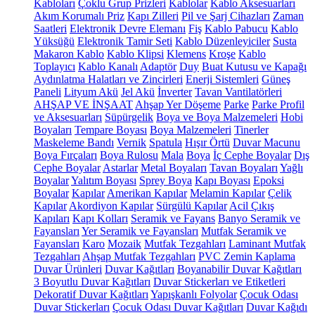
Kabloları
Çoklu Grup Prizleri
Kablolar
Kablo Aksesuarları
Akım Korumalı Priz
Kapı Zilleri
Pil ve Şarj Cihazları
Zaman
Saatleri
Elektronik Devre Elemanı
Fiş
Kablo Pabucu
Kablo
Yüksüğü
Elektronik Tamir Seti
Kablo Düzenleyiciler
Susta
Makaron Kablo
Kablo Klipsi
Klemens
Kroşe
Kablo
Toplayıcı
Kablo Kanalı
Adaptör
Duy
Buat Kutusu ve Kapağı
Aydınlatma Halatları ve Zincirleri
Enerji Sistemleri
Güneş
Paneli
Lityum Akü
Jel Akü
İnverter
Tavan Vantilatörleri
AHŞAP VE İNŞAAT
Ahşap Yer Döşeme
Parke
Parke Profil
ve Aksesuarları
Süpürgelik
Boya ve Boya Malzemeleri
Hobi
Boyaları
Tempare Boyası
Boya Malzemeleri
Tinerler
Maskeleme Bandı
Vernik
Spatula
Hışır Örtü
Duvar Macunu
Boya Fırçaları
Boya Rulosu
Mala
Boya
İç Cephe Boyalar
Dış
Cephe Boyalar
Astarlar
Metal Boyaları
Tavan Boyaları
Yağlı
Boyalar
Yalıtım Boyası
Sprey Boya
Kapı Boyası
Epoksi
Boyalar
Kapılar
Amerikan Kapılar
Melamin Kapılar
Çelik
Kapılar
Akordiyon Kapılar
Sürgülü Kapılar
Acil Çıkış
Kapıları
Kapı Kolları
Seramik ve Fayans
Banyo Seramik ve
Fayansları
Yer Seramik ve Fayansları
Mutfak Seramik ve
Fayansları
Karo
Mozaik
Mutfak Tezgahları
Laminant Mutfak
Tezgahları
Ahşap Mutfak Tezgahları
PVC Zemin Kaplama
Duvar Ürünleri
Duvar Kağıtları
Boyanabilir Duvar Kağıtları
3 Boyutlu Duvar Kağıtları
Duvar Stickerları ve Etiketleri
Dekoratif Duvar Kağıtları
Yapışkanlı Folyolar
Çocuk Odası
Duvar Stickerları
Çocuk Odası Duvar Kağıtları
Duvar Kağıdı