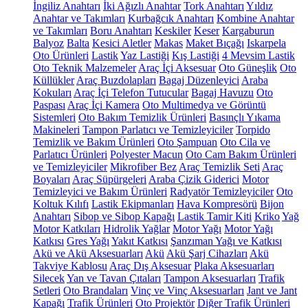
İngiliz Anahtarı
İki Ağızlı Anahtar
Tork Anahtarı
Yıldız
Anahtar ve Takımları
Kurbağcık Anahtarı
Kombine Anahtar
ve Takımları
Boru Anahtarı
Keskiler
Keser
Kargaburun
Balyoz
Balta
Kesici Aletler
Makas
Maket Bıçağı
Iskarpela
Oto Ürünleri
Lastik
Yaz Lastiği
Kış Lastiği
4 Mevsim Lastik
Oto Teknik Malzemeler
Araç İçi Aksesuar
Oto Güneşlik
Oto
Küllükler
Araç Buzdolapları
Bagaj Düzenleyici
Araba
Kokuları
Araç İçi Telefon Tutucular
Bagaj Havuzu
Oto
Paspası
Araç İçi Kamera
Oto Multimedya ve Görüntü
Sistemleri
Oto Bakım Temizlik Ürünleri
Basınçlı Yıkama
Makineleri
Tampon Parlatıcı ve Temizleyiciler
Torpido
Temizlik ve Bakım Ürünleri
Oto Şampuan
Oto Cila ve
Parlatıcı Ürünleri
Polyester Macun
Oto Cam Bakım Ürünleri
ve Temizleyiciler
Mikrofiber Bez
Araç Temizlik Seti
Araç
Boyaları
Araç Süpürgeleri
Araba Çizik Giderici
Motor
Temizleyici ve Bakım Ürünleri
Radyatör Temizleyiciler
Oto
Koltuk Kılıfı
Lastik Ekipmanları
Hava Kompresörü
Bijon
Anahtarı
Sibop ve Sibop Kapağı
Lastik Tamir Kiti
Kriko
Yağ
Motor Katkıları
Hidrolik Yağlar
Motor Yağı
Motor Yağı
Katkısı
Gres Yağı
Yakıt Katkısı
Şanzıman Yağı ve Katkısı
Akü ve Akü Aksesuarları
Akü
Akü Şarj Cihazları
Akü
Takviye Kablosu
Araç Dış Aksesuar
Plaka Aksesuarları
Silecek
Yan ve Tavan Çıtaları
Tampon Aksesuarları
Trafik
Setleri
Oto Brandaları
Vinç ve Vinç Aksesuarları
Jant ve Jant
Kapağı
Trafik Ürünleri
Oto Projektör
Diğer Trafik Ürünleri