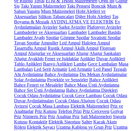
ve Rulosu
Tuval
El İşi & Tekstil Malzemeleri
Örgü İpi
Güpür
Şiş
Takı Yapım Malzemeleri
Takı Pensesi
Boncuk
Mum &
Sabun Yapımı
Mum Malzemeleri
Hobi Aletleri ve
Aksesuarları
Silikon Tabancaları
Diğer Hobi Aletleri
Taş
Boyama & Mozaik
AYDINLATMA VE ELEKTRİK
Ev
Aydınlatmaları
Avizeler
Sarkıt Avizeler
Plafonyer Avizeler
Lambaderler ve Aksesuarları
Lambader
Lambader Başlığı
Lambader Ayağı
Spotlar
Gömme Spotlar
Sıvaüstü Spotlar
Tavan Spotlar
Ampuller
Led Ampul
Halojen Ampul
Tasarruflu Ampul
Rustik Ampul
Akıllı Ampul
Floresan
Ampul
Abajurlar ve Aksesuarları
Abajur
Abajur Şapkaları
Abajur Ayaklığı
Fener ve Işıldaklar
Aplikler
Duvar Aplikleri
Tablo Aplikleri
Banyo Aplikleri
Lamba
Gece Lambaları
Masa
Lambaları
Led Şerit
Armatür
Led Armatür
Led Panel
Tezgah
Altı Aydınlatma
Bahçe Aydınlatma
Dış Mekan Aydınlatmalar
Solar Aydınlatma
Projektör ve Sensörler
Bahçe Aplikleri
Bahçe Feneri ve Meşaleler
Bahçe Masa Üstü Aydınlatma
Bahçe Set Üstü Aydınlatma
Bahçe Aydınlatma Direkleri
Çocuk Odası Aydınlatma
Çocuk Gece Lambası
Çocuk Odası
Duvar Aydınlatmaları
Çocuk Odası Abajuru
Çocuk Odası
Avizesi
Çocuk Masa Lambası
Elektrik Malzemeleri
Priz ve
Anahtarlar
Priz Kutusu
Telefon Prizi
Priz Çerçevesi
Golyat
Priz
Nümeris Priz
Priz
Anahtar Priz
Şalt Malzemeleri
Sigorta
Kutusu
Kontaktör
Elektrik Sigortası
Şalter
Kaçak Akım
Rölesi
Elektrik Sayacı
Uzatma Kablosu ve Grup Priz
Uzatma