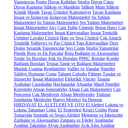
Yapıştırıcısı
Poster Duvar Kağıtları
Strafor
Duvar Çıtası
Duvar Kaplama
Silikon ve Mastikler
Silikon
Mum Silikon
Köpük
Mastik
Tavan Ürünleri
Kartonpiyer
Tavan Kaplama
İnşaat ve İzolasyon
İzolasyon Malzemeleri
Su Yalıtım
Malzemeleri
Isı Yalıtım Malzemeleri
Ses Yalıtım Malzemeleri
İnşaat Malzemeleri
Alçı
Cam Tuğla
Çimento
Beton Harcı
Çatı
Kaplama Malzemeleri
İnşaat Kimyasalları
İnşaat Temizlik
Ürünleri
Lavabo Çözücü
Harç ve Sıva Çözücü
Çok Amaçlı
Temizlik
Yağlayıcı ve Pas Çözücü
Yapı Kimyasalları
Derz
Dolgu
Seramik Yapıştırıcılar
Sıvı Conta
Strafor Yapıştırılar
Plastik Boru ve Ek Parçalar
Boru Bağlantı ve Aksesuarları
Temiz Su Boruları
Atık Su Boruları
PPRC Borular
Kombi
Bağlantı Boruları
Tesisat Tamir ve Bağlantı Malzemeleri
Musluk Uzatma
Regülatörler
Valfler ve Vanalar
Nipeller
Tahliye Hortumu
Conta
Taharet Çubuğu
Fittings
Tıpalar ve
Süzgeçler
İnşaat Makineleri
Elektrikli Vinçler
Taşıma
Arabaları
Caraskallar
Havlupanlar
Ahşaplar
Masif Paneller
Keresteler
Ahşap Seperatörler
Ahşap Çatı Malzemeleri
Çatı
Penceresi
Çatı Merdiveni
Ahşap Merdivenler
Trabzan
Sundurma
Menfezler
Banyo Menfezi
Su Deposu
HIRDAVAT EL ALETLERİ VE OTO
El Aletleri
Lokma ve
Lokma Takımları
Çekiç
El Testereleri
Kesici Grubu
Pense
Tornavida
Seramik ve Sıvacı Aletleri
Mengene ve İşkenceler
Zımbalar ve Aksesuarları
Zımpara ve Eğeler
Anahtarlar
Anahtar Takımları
Alyan Anahtarları
Açık Ağız Anahtar