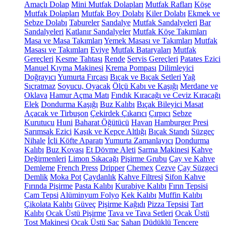
Amaçlı Dolap
Mini Mutfak Dolapları
Mutfak Rafları
Köşe
Mutfak Dolapları
Mutfak Boy Dolabı
Kiler Dolabı
Ekmek ve
Sebze Dolabı
Tabureler
Sandalye
Mutfak Sandalyeleri
Bar
Sandalyeleri
Katlanır Sandalyeler
Mutfak Köşe Takımları
Masa ve Masa Takımları
Yemek Masası ve Takımları
Mutfak
Masası ve Takımları
Eviye
Mutfak Bataryaları
Mutfak
Gereçleri
Kesme Tahtası
Rende
Servis Gereçleri
Patates Ezici
Manuel Kıyma Makinesi
Krema Pompası
Dilimleyici
Doğrayıcı
Yumurta Fırçası
Bıçak ve Bıçak Setleri
Yağ
Sıçratmaz
Soyucu, Oyacak
Ölçü Kabı ve Kaşığı
Merdane ve
Oklava
Hamur Açma Matı
Fındık Kıracağı ve Ceviz Kıracağı
Elek
Dondurma Kaşığı
Buz Kalıbı
Bıçak Bileyici Masat
Açacak ve Tirbuşon
Çekirdek Çıkarıcı
Çırpıcı
Sebze
Kurutucu
Huni
Baharat Öğütücü
Havan
Hamburger Presi
Sarımsak Ezici
Kaşık ve Kepçe Altlığı
Bıçak Standı
Süzgeç
Nihale
İçli Köfte Aparatı
Yumurta Zamanlayıcı
Dondurma
Kalıbı
Buz Kovası
Et Dövme Aleti
Sarma Makinesi
Kahve
Değirmenleri
Limon Sıkacağı
Pişirme Grubu
Çay ve Kahve
Demleme
French Press
Dripper
Chemex
Cezve
Çay Süzgeci
Demlik
Moka Pot
Çaydanlık
Kahve Filtresi
Sifon Kahve
Fırında Pişirme
Pasta Kalıbı
Kurabiye Kalıbı
Fırın Tepsisi
Cam Tepsi
Alüminyum Folyo
Kek Kalıbı
Muffin Kalıbı
Çikolata Kalıbı
Güveç
Pişirme Kağıdı
Pizza Tepsisi
Tart
Kalıbı
Ocak Üstü Pişirme
Tava ve Tava Setleri
Ocak Üstü
Tost Makinesi
Ocak Üstü Sac
Sahan
Düdüklü Tencere