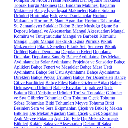
Pompası
Su Motoru
Hasat Makinesi
Dal Öğütme Makinesi
Toprak Burgu Makinesi
Dal Budama Makinesi
İlaçlama
Makineleri
Bahçe İş ve İnşaat Makineleri
Bahçe Sulama
Ürünleri
Hortumlar
Fıskiye ve Damlatıcılar
Hortum
Makaraları
Hortum Bağlantı Aparatları
Hortum Tabancaları
Su Zamanlayıcı
Sulaklar
Bidon
Bahçe Musluğu
Şişme Su
Deposu
Mangal ve Aksesuarları
Mangal Aksesuarları
Mangal
Kömürü ve Tutuşturucular
Mangal ve Barbekü
Kömürlü
Mangal
Tüplü Mangal
Elektrikli Izgara
Pürmüz
Piknik
Malzemeleri
Piknik Sepetleri
Piknik Seti
Semaver
Piknik
Örtüleri
Bahçe Depolama
Depolama Evleri
Depolama
Dolapları
Depolama Sandığı
Bahçe Aydınlatma
Dış Mekan
Aydınlatmalar
Solar Aydınlatma
Projektör ve Sensörler
Bahçe
Aplikleri
Bahçe Feneri ve Meşaleler
Bahçe Masa Üstü
Aydınlatma
Bahçe Set Üstü Aydınlatma
Bahçe Aydınlatma
Direkleri
Bahçe Peyzaj Ürünleri
Bahçe Yer Döşemeleri
Bahçe
Çit ve Bordürleri
Bahçe Filesi
Bahçe Gizleme Ağları
Bahçe
Dekorasyon Ürünleri
Bahçe Kovaları
Toprak ve Çiçek
Bakımı
Bitki Yetiştirme Ürünleri
Torf ve Topraklar
Gübreler
ve Sıvı Gübreler
Tohumlar
Çim Tohumu
Çiçek Tohumu
Sebze Tohumları
Bitki Tohumları
Meyve Tohumu
Bitki
Besinleri
Sera ve Sera Ekipmanları
Çiçek ve Bitki
İç Mekan
Bitkileri
Dış Mekan Ağaçları
Canlı Çiçek
Çiçek Soğanları
Aşılı Meyve Fidanları
Aşılı Gül
Fide
Dış Mekan Sarmaşık
Bitkileri
Kaktüs
Saksı ve Aksesuarları
Dekoratif Saksı