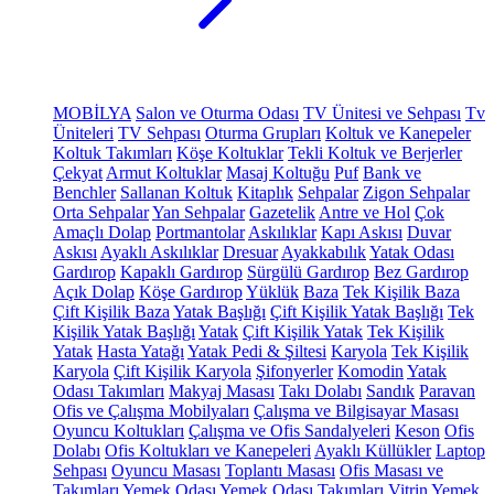
MOBİLYA
Salon ve Oturma Odası
TV Ünitesi ve Sehpası
Tv
Üniteleri
TV Sehpası
Oturma Grupları
Koltuk ve Kanepeler
Koltuk Takımları
Köşe Koltuklar
Tekli Koltuk ve Berjerler
Çekyat
Armut Koltuklar
Masaj Koltuğu
Puf
Bank ve
Benchler
Sallanan Koltuk
Kitaplık
Sehpalar
Zigon Sehpalar
Orta Sehpalar
Yan Sehpalar
Gazetelik
Antre ve Hol
Çok
Amaçlı Dolap
Portmantolar
Askılıklar
Kapı Askısı
Duvar
Askısı
Ayaklı Askılıklar
Dresuar
Ayakkabılık
Yatak Odası
Gardırop
Kapaklı Gardırop
Sürgülü Gardırop
Bez Gardırop
Açık Dolap
Köşe Gardırop
Yüklük
Baza
Tek Kişilik Baza
Çift Kişilik Baza
Yatak Başlığı
Çift Kişilik Yatak Başlığı
Tek
Kişilik Yatak Başlığı
Yatak
Çift Kişilik Yatak
Tek Kişilik
Yatak
Hasta Yatağı
Yatak Pedi & Şiltesi
Karyola
Tek Kişilik
Karyola
Çift Kişilik Karyola
Şifonyerler
Komodin
Yatak
Odası Takımları
Makyaj Masası
Takı Dolabı
Sandık
Paravan
Ofis ve Çalışma Mobilyaları
Çalışma ve Bilgisayar Masası
Oyuncu Koltukları
Çalışma ve Ofis Sandalyeleri
Keson
Ofis
Dolabı
Ofis Koltukları ve Kanepeleri
Ayaklı Küllükler
Laptop
Sehpası
Oyuncu Masası
Toplantı Masası
Ofis Masası ve
Takımları
Yemek Odası
Yemek Odası Takımları
Vitrin
Yemek