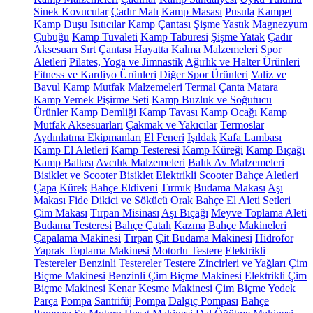
Sinek Kovucular
Çadır Matı
Kamp Masası
Pusula
Kampet
Kamp Duşu
Isıtıcılar
Kamp Çantası
Şişme Yastık
Magnezyum
Çubuğu
Kamp Tuvaleti
Kamp Taburesi
Şişme Yatak
Çadır
Aksesuarı
Sırt Çantası
Hayatta Kalma Malzemeleri
Spor
Aletleri
Pilates, Yoga ve Jimnastik
Ağırlık ve Halter Ürünleri
Fitness ve Kardiyo Ürünleri
Diğer Spor Ürünleri
Valiz ve
Bavul
Kamp Mutfak Malzemeleri
Termal Çanta
Matara
Kamp Yemek Pişirme Seti
Kamp Buzluk ve Soğutucu
Ürünler
Kamp Demliği
Kamp Tavası
Kamp Ocağı
Kamp
Mutfak Aksesuarları
Çakmak ve Yakıcılar
Termoslar
Aydınlatma Ekipmanları
El Feneri
Işıldak
Kafa Lambası
Kamp El Aletleri
Kamp Testeresi
Kamp Küreği
Kamp Bıçağı
Kamp Baltası
Avcılık Malzemeleri
Balık Av Malzemeleri
Bisiklet ve Scooter
Bisiklet
Elektrikli Scooter
Bahçe Aletleri
Çapa
Kürek
Bahçe Eldiveni
Tırmık
Budama Makası
Aşı
Makası
Fide Dikici ve Sökücü
Orak
Bahçe El Aleti Setleri
Çim Makası
Tırpan Misinası
Aşı Bıçağı
Meyve Toplama Aleti
Budama Testeresi
Bahçe Çatalı
Kazma
Bahçe Makineleri
Çapalama Makinesi
Tırpan
Çit Budama Makinesi
Hidrofor
Yaprak Toplama Makinesi
Motorlu Testere
Elektrikli
Testereler
Benzinli Testereler
Testere Zincirleri ve Yağları
Çim
Biçme Makinesi
Benzinli Çim Biçme Makinesi
Elektrikli Çim
Biçme Makinesi
Kenar Kesme Makinesi
Çim Biçme Yedek
Parça
Pompa
Santrifüj Pompa
Dalgıç Pompası
Bahçe