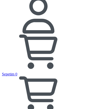
Sepetim
0