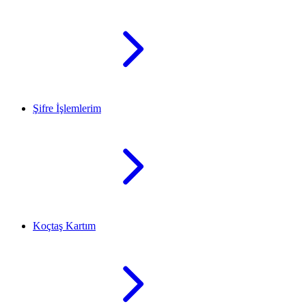
Şifre İşlemlerim
Koçtaş Kartım