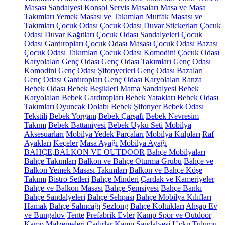
Masası Sandalyesi
Konsol
Servis Masaları
Masa ve Masa
Takımları
Yemek Masası ve Takımları
Mutfak Masası ve
Takımları
Çocuk Odası
Çocuk Odası Duvar Stickerları
Çocuk
Odası Duvar Kağıtları
Çocuk Odası Sandalyeleri
Çocuk
Odası Gardıropları
Çocuk Odası Masası
Çocuk Odası Bazası
Çocuk Odası Takımları
Çocuk Odası Komodini
Çocuk Odası
Karyolaları
Genç Odası
Genç Odası Takımları
Genç Odası
Komodini
Genç Odası Şifonyerleri
Genç Odası Bazaları
Genç Odası Gardıropları
Genç Odası Karyolaları
Ranza
Bebek Odası
Bebek Beşikleri
Mama Sandalyesi
Bebek
Karyolaları
Bebek Gardıropları
Bebek Yatakları
Bebek Odası
Takımları
Oyuncak Dolabı
Bebek Şifonyer
Bebek Odası
Tekstili
Bebek Yorganı
Bebek Çarşafı
Bebek Nevresim
Takımı
Bebek Battaniyesi
Bebek Uyku Seti
Mobilya
Aksesuarları
Mobilya Yedek Parçaları
Mobilya Kulpları
Raf
Ayakları
Keçeler
Masa Ayağı
Mobilya Ayağı
BAHÇE,BALKON VE OUTDOOR
Bahçe Mobilyaları
Bahçe Takımları
Balkon ve Bahçe Oturma Grubu
Bahçe ve
Balkon Yemek Masası Takımları
Balkon ve Bahçe Köşe
Takımı
Bistro Setleri
Bahçe Minderi
Çardak ve Kameriyeler
Bahçe ve Balkon Masası
Bahçe Şemsiyesi
Bahçe Bankı
Bahçe Sandalyeleri
Bahçe Sehpası
Bahçe Mobilya Kılıfları
Hamak
Bahçe Salıncağı
Şezlong
Bahçe Koltukları
Ahşap Ev
ve Bungalov
Tente
Prefabrik Evler
Kamp Spor ve Outdoor
Kamp Malzemeleri
Çadırlar
Kamp Sandalyesi
Uyku Tulumu