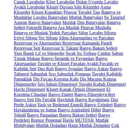
Çanak Lavabolar
Köşe Lavabolar
Dolap Uyumlu Lavabo
Ayaklı Lavabolar
Klozet
Duvara Sıfır Klozetler
Asma
Klozetler
Klozet Kapakları
Pisuvar
Tuvalet Taşı
Batarya ve
Musluklar
Lavabo Bataryaları
Mutfak Bataryaları
Su Tasarruf
Aparatı
Banyo Bataryaları
Musluk
Duş Bataryaları
Batarya
Setleri
Fotoselli Batarya
Ara Musluk
Pisuvar Musluğu
Batarya ve Musluk Yedek Parçaları
Sifon
Lavabo Sifonu
Eviye Sifonu
Yer Sifonu
Sifon Aksesuarları ve Parçaları
Rezervuar ve Aksesuarları
Rezervuar Kumanda Paneli
Rezervuar Seti
Rezervuar İç Takımı
Banyo Bakım Setleri
Yara Bandı
Lif ve Süngerler
Sıcak Su Torbası
Cımbız
Sabun
Tırnak Makası
Banyo Seramik ve Fayansları
Banyo
Aksesuarları
Tuvalet ve Klozet Fırçaları
Ayaklı Fırçalık ve
Kağıtlık Seti
Duş Rafı
Banyo Aynaları
Banyo Askısı
Banyo
Taburesi
Sabunluk
Sıvı Sabunluk Pompası
Tuvalet Kağıtlığı
Pamukluk
Diş Fırçası Koruma Kabı
Diş Macunu Kutusu
Dispenserler
Sıvı Sabun Dispenseri
Tuvalet Kağıdı Dispenseri
Havlu Dispenseri
Klozet Kapak Örtüsü Dispenseri
El
Kurutma Cihazları
Banyo Etajeri
Banyo Düzenleyicileri
Banyo Seti
Diş Fırçalık
Havluluk
Banyo Kaydırmazı
Duş
Perde Askısı
Yaşlı ve Bedensel Engelli Banyo Ürünleri
Banyo
Havalandırma ve Isıtma
Banyo Aspiratörü
Diğer
Banyo
Tekstil
Banyo Paspasları
Banyo Bakım Setleri
Banyo
Perdeleri
Bornoz
Peştemal
Havlu
MUTFAK
Mutfak
Mobilyaları
Mutfak Dolapları
Hazır Mutfak Dolapları
Çok