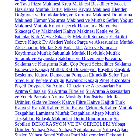
ve Tava
Pizza Makinesi
Krep Makinesi
Basküller
Yiyecek
Hazırlama
Mutfak Tartısı
Mikser
Kıyma Makinesi
Blender
Doğrayıcı ve Rondolar
Meyve Kurutma Makinesi
Dondurma
Makinesi
Hamur Yoğurma Makinesi ve Mutfak Şefleri
Yoğurt
Makinesi
Mutfak Robotu
İçecek Hazırlama
Narenciye
Sıkacağı
Çay Makineleri
Kahve Makinesi
Kettle ve Su
Isıtıcılar
Katı Meyve Sıkacağı
Elektrikli Semaver
Elektrikli
Cezve
Küçük Ev Aletleri Yedek Parça ve Aksesuarları
Mutfak
Aksesuarları
Mutfak Seti
Bulaşıklık
Askı ve Kancalar
Kaydırmaz
Mutfak Sabunluk
Mutfak Havluluk
Mutfak
Seramik ve Fayansları
Saklama ve Düzenleme
Kavanoz
Saklama ve Karıştırma Kabı
Çöp Poşeti
Sebzelikler
Saklama
Bonesi ve Kapağı
Mutfak Raf Düzenleyici
Poşetlik
Kaşıklık
Beslenme Kutusu
Damacana Pompası
Ekmeklik
Sefer Tası
Streç Film
Peçete Yüzüğü
Kavanoz Kapağı
Pipet
Buzdolabı
Poşeti
Doypack
Su Arıtma Cihazları ve Aksesuarları
Su
Arıtma Cihazları
Su Arıtma Filtreleri
Su Arıtma Aksesuarları
ve Yedek Parçaları
Arıtma Musluğu
Endüstriyel Mutfak
Ürünleri
Gıda ve İçecek
Kahve
Filtre Kahve Kağıdı
Türk
Kahvesi
Kapsül Kahve
Filtre Kahve
Çekirdek Kahve
Mutfak
Tezgahları
Laminant Mutfak Tezgahları
Ahşap Mutfak
Tezgahları
Bulaşık Makineleri
Derin Dondurucular
Su
Sebilleri
DEKORASYON VE EV GEREÇLERİ
Yılbaşı
Ürünleri
Yılbaşı Ağacı
Yılbaşı Aydınlatmaları
Yılbaşı Ağacı
Süsleri
Yılbaşı Sepeti
Yılbaşı Parti Malzemeleri
Dekoratif