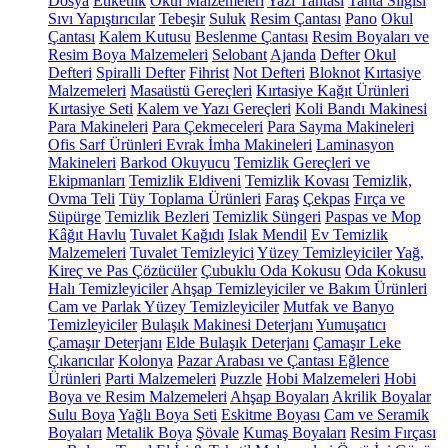
Dosya
Etiketlik
Okul Malzemeleri
Yazı Tahtası
Tahta Silgisi
Sıvı Yapıştırıcılar
Tebeşir
Suluk
Resim Çantası
Pano
Okul
Çantası
Kalem Kutusu
Beslenme Çantası
Resim Boyaları ve
Resim Boya Malzemeleri
Selobant
Ajanda
Defter
Okul
Defteri
Spiralli Defter
Fihrist
Not Defteri
Bloknot
Kırtasiye
Malzemeleri
Masaüstü Gereçleri
Kırtasiye Kağıt Ürünleri
Kırtasiye Seti
Kalem ve Yazı Gereçleri
Koli Bandı Makinesi
Para Makineleri
Para Çekmeceleri
Para Sayma Makineleri
Ofis Sarf Ürünleri
Evrak İmha Makineleri
Laminasyon
Makineleri
Barkod Okuyucu
Temizlik Gereçleri ve
Ekipmanları
Temizlik Eldiveni
Temizlik Kovası
Temizlik,
Ovma Teli
Tüy Toplama Ürünleri
Faraş
Çekpas
Fırça ve
Süpürge
Temizlik Bezleri
Temizlik Süngeri
Paspas ve Mop
Kâğıt Havlu
Tuvalet Kağıdı
Islak Mendil
Ev Temizlik
Malzemeleri
Tuvalet Temizleyici
Yüzey Temizleyiciler
Yağ,
Kireç ve Pas Çözücüler
Çubuklu Oda Kokusu
Oda Kokusu
Halı Temizleyiciler
Ahşap Temizleyiciler ve Bakım Ürünleri
Cam ve Parlak Yüzey Temizleyiciler
Mutfak ve Banyo
Temizleyiciler
Bulaşık Makinesi Deterjanı
Yumuşatıcı
Çamaşır Deterjanı
Elde Bulaşık Deterjanı
Çamaşır Leke
Çıkarıcılar
Kolonya
Pazar Arabası ve Çantası
Eğlence
Ürünleri
Parti Malzemeleri
Puzzle
Hobi Malzemeleri
Hobi
Boya ve Resim Malzemeleri
Ahşap Boyaları
Akrilik Boyalar
Sulu Boya
Yağlı Boya Seti
Eskitme Boyası
Cam ve Seramik
Boyaları
Metalik Boya
Şövale
Kumaş Boyaları
Resim Fırçası