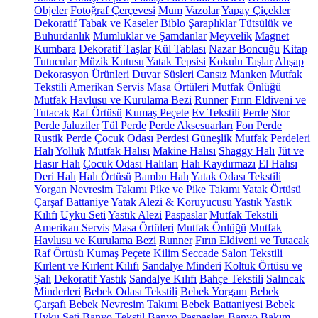
Objeler
Fotoğraf Çerçevesi
Mum
Vazolar
Yapay Çiçekler
Dekoratif Tabak ve Kaseler
Biblo
Şaraplıklar
Tütsülük ve
Buhurdanlık
Mumluklar ve Şamdanlar
Meyvelik
Magnet
Kumbara
Dekoratif Taşlar
Kül Tablası
Nazar Boncuğu
Kitap
Tutucular
Müzik Kutusu
Yatak Tepsisi
Kokulu Taşlar
Ahşap
Dekorasyon Ürünleri
Duvar Süsleri
Cansız Manken
Mutfak
Tekstili
Amerikan Servis
Masa Örtüleri
Mutfak Önlüğü
Mutfak Havlusu ve Kurulama Bezi
Runner
Fırın Eldiveni ve
Tutacak
Raf Örtüsü
Kumaş Peçete
Ev Tekstili
Perde
Stor
Perde
Jaluziler
Tül Perde
Perde Aksesuarları
Fon Perde
Rustik Perde
Çocuk Odası Perdesi
Güneşlik
Mutfak Perdeleri
Halı
Yolluk
Mutfak Halısı
Makine Halısı
Shaggy Halı
Jüt ve
Hasır Halı
Çocuk Odası Halıları
Halı Kaydırmazı
El Halısı
Deri Halı
Halı Örtüsü
Bambu Halı
Yatak Odası Tekstili
Yorgan
Nevresim Takımı
Pike ve Pike Takımı
Yatak Örtüsü
Çarşaf
Battaniye
Yatak Alezi & Koruyucusu
Yastık
Yastık
Kılıfı
Uyku Seti
Yastık Alezi
Paspaslar
Mutfak Tekstili
Amerikan Servis
Masa Örtüleri
Mutfak Önlüğü
Mutfak
Havlusu ve Kurulama Bezi
Runner
Fırın Eldiveni ve Tutacak
Raf Örtüsü
Kumaş Peçete
Kilim
Seccade
Salon Tekstili
Kırlent ve Kırlent Kılıfı
Sandalye Minderi
Koltuk Örtüsü ve
Şalı
Dekoratif Yastık
Sandalye Kılıfı
Bahçe Tekstili
Salıncak
Minderleri
Bebek Odası Tekstili
Bebek Yorganı
Bebek
Çarşafı
Bebek Nevresim Takımı
Bebek Battaniyesi
Bebek
Uyku Seti
Banyo Tekstil
Banyo Paspasları
Banyo Bakım