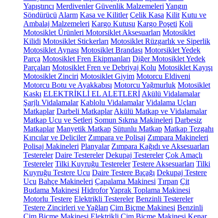
Yapıştırıcı
Merdivenler
Güvenlik Malzemeleri
Yangın
Söndürücü
Alarm
Kasa ve Kilitler
Çelik Kasa
Kilit
Kutu ve
Ambalaj Malzemeleri
Kargo Kutusu
Kargo Poşeti
Koli
Motosiklet Ürünleri
Motorsiklet Aksesuarları
Motosiklet
Kilidi
Motosiklet Stickerları
Motosiklet Rüzgarlık ve Siperlik
Motosiklet Aynası
Motosiklet Brandası
Motorsiklet Yedek
Parça
Motosiklet Fren Ekipmanları
Diğer Motosiklet Yedek
Parçaları
Motosiklet Fren ve Debriyaj Kolu
Motosiklet Kayışı
Motosiklet Zinciri
Motosiklet Giyim
Motorcu Eldiveni
Motorcu Botu ve Ayakkabısı
Motorcu Yağmurluk
Motosiklet
Kaskı
ELEKTRİKLİ EL ALETLERİ
Akülü Vidalamalar
Şarjlı Vidalamalar
Kablolu Vidalamalar
Vidalama Uçları
Matkaplar
Darbeli Matkaplar
Akülü Matkap ve Vidalamalar
Matkap Ucu ve Setleri
Somun Sıkma Makineleri
Darbesiz
Matkaplar
Manyetik Matkap
Sütunlu Matkap
Matkap Tezgahı
Kırıcılar ve Deliciler
Zımpara ve Polisaj
Zımpara Makineleri
Polisaj Makineleri
Planyalar
Zımpara Kağıdı ve Aksesuarları
Testereler
Daire Testereler
Dekupaj Testereler
Çok Amaçlı
Testereler
Tilki Kuyruğu Testereler
Testere Aksesuarları
Tilki
Kuyruğu Testere Ucu
Daire Testere Bıçağı
Dekupaj Testere
Ucu
Bahçe Makineleri
Çapalama Makinesi
Tırpan
Çit
Budama Makinesi
Hidrofor
Yaprak Toplama Makinesi
Motorlu Testere
Elektrikli Testereler
Benzinli Testereler
Testere Zincirleri ve Yağları
Çim Biçme Makinesi
Benzinli
Çim Biçme Makinesi
Elektrikli Çim Biçme Makinesi
Kenar