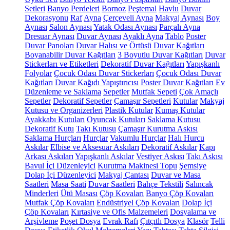
Setleri
Banyo Perdeleri
Bornoz
Peştemal
Havlu
Duvar
Dekorasyonu
Raf
Ayna
Çerçeveli Ayna
Makyaj Aynası
Boy
Aynası
Salon Aynası
Yatak Odası Aynası
Parçalı Ayna
Dresuar Aynası
Duvar Aynası
Ayaklı Ayna
Tablo
Poster
Duvar Panoları
Duvar Halısı ve Örtüsü
Duvar Kağıtları
Boyanabilir Duvar Kağıtları
3 Boyutlu Duvar Kağıtları
Duvar
Stickerları ve Etiketleri
Dekoratif Duvar Kağıtları
Yapışkanlı
Folyolar
Çocuk Odası Duvar Stickerları
Çocuk Odası Duvar
Kağıtları
Duvar Kağıdı Yapıştırıcısı
Poster Duvar Kağıtları
Ev
Düzenleme ve Saklama
Sepetler
Mutfak Sepeti
Çok Amaçlı
Sepetler
Dekoratif Sepetler
Çamaşır Sepetleri
Kutular
Makyaj
Kutusu ve Organizerleri
Plastik Kutular
Kumaş Kutular
Ayakkabı Kutuları
Oyuncak Kutuları
Saklama Kutusu
Dekoratif Kutu
Takı Kutusu
Çamaşır Kurutma Askısı
Saklama Hurçları
Hurçlar
Vakumlu Hurçlar
Halı Hurcu
Askılar
Elbise ve Aksesuar Askıları
Dekoratif Askılar
Kapı
Arkası Askıları
Yapışkanlı Askılar
Vestiyer Askısı
Takı Askısı
Bavul İçi Düzenleyici
Kurutma Makinesi Topu
Şemsiye
Dolap İçi Düzenleyici
Makyaj Çantası
Duvar ve Masa
Saatleri
Masa Saati
Duvar Saatleri
Bahçe Tekstili
Salıncak
Minderleri
Ütü Masası
Çöp Kovaları
Banyo Çöp Kovaları
Mutfak Çöp Kovaları
Endüstriyel Çöp Kovaları
Dolap İçi
Çöp Kovaları
Kırtasiye ve Ofis Malzemeleri
Dosyalama ve
Arşivleme
Poşet Dosya
Evrak Rafı
Çıtçıtlı Dosya
Klasör
Telli