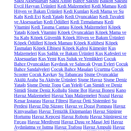
Saksı Aksesuarları
Saksı Altlığı
Bahçe Saksısı
Balkon Saksısı
Evcil Hayvan Ürünleri
Kedi Malzemeleri
Kedi Maması
Kedi
Hijyen ve Bakım Ürünleri
Kedi Kumları
Kedi Mama ve Su
Kabı
Kedi Evi
Kedi Yatağı
Kedi Oyuncakları
Kedi Tuvaleti
ve Aksesuarları
Kedi Ödülleri
Kedi Tırmalaması
Kedi
Vitamini
Kedi Taşıma Çantası
Köpek Malzemeleri
Köpek
Yatağı
Köpek Vitamini
Köpek Oyuncakları
Köpek Mama ve
Su Kabı
Köpek Güvenlik
Köpek Hijyen ve Bakım Ürünleri
Köpek Ödülleri
Köpek Maması
Köpek Kulübesi
Köpek
Tasmaları
Köpek Elbisesi
Köpek Kafesi
Kümesler
Kuş
Malzemeleri
Kuş Sağlık ve Bakım Ürünleri
Kuş Kafesleri ve
Aksesuarları
Kuş Yemi
Kuş Suluk ve Yemlikleri
Çocuk
Bahçe Oyuncakları
Kaydırak ve Salıncak
Oyun Evleri
Çocuk
Bahçe Sandalyeleri
Çocuk Bahçe Masaları
Uçurtma
Çocuk
Scooter
Çocuk Kaykay
Su Tabancası
Şişme Oyuncaklar
Akülü Araba
Su Aktivite Ürünleri
Şişme Havuz
Şişme Deniz
Yatağı
Şişme Deniz Topu
Can Yeleği
Can Simidi ve Deniz
Simidi
Şişme Deniz Kolluğu
Şişme Bot
Havuz Bonesi
Kano
Havuz Malzemeleri
Havuz Yapı Malzemeleri
Nozul
Havuz
Kenar Izgarası
Havuz Filtresi
Havuz Örtü Sistemleri
Su
Perdesi
Havuz Dip Süzgeç
Havuz ve Dozaj Pompası
Havuz
Kimyasalları
Havuz Temizlik Ekipmanları
Havuz Süpürge
Hortumu
Havuz Kepçesi
Havuz Robotu
Havuz Süpürgesi ve
Fırçası
Havuz Merdiveni
Havuz Duşu ve Masaj Jeti
Havuz
Aydınlatma ve Isıtma
Havuz Trafosu
Havuz Ampulü
Havuz