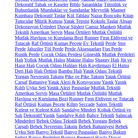
Dekoratif Tabak ve Kaseler
Biblo
Şaraplıklar
Tütsülük ve
Buhurdanlık
Mumluklar ve Şamdanlar
Meyvelik
Magnet
Kumbara
Dekoratif Taşlar
Kül Tablası
Nazar Boncuğu
Kitap
Tutucular
Müzik Kutusu
Yatak Tepsisi
Kokulu Taşlar
Ahşap
Dekorasyon Ürünleri
Duvar Süsleri
Cansız Manken
Mutfak
Tekstili
Amerikan Servis
Masa Örtüleri
Mutfak Önlüğü
Mutfak Havlusu ve Kurulama Bezi
Runner
Fırın Eldiveni ve
Tutacak
Raf Örtüsü
Kumaş Peçete
Ev Tekstili
Perde
Stor
Perde
Jaluziler
Tül Perde
Perde Aksesuarları
Fon Perde
Rustik Perde
Çocuk Odası Perdesi
Güneşlik
Mutfak Perdeleri
Halı
Yolluk
Mutfak Halısı
Makine Halısı
Shaggy Halı
Jüt ve
Hasır Halı
Çocuk Odası Halıları
Halı Kaydırmazı
El Halısı
Deri Halı
Halı Örtüsü
Bambu Halı
Yatak Odası Tekstili
Yorgan
Nevresim Takımı
Pike ve Pike Takımı
Yatak Örtüsü
Çarşaf
Battaniye
Yatak Alezi & Koruyucusu
Yastık
Yastık
Kılıfı
Uyku Seti
Yastık Alezi
Paspaslar
Mutfak Tekstili
Amerikan Servis
Masa Örtüleri
Mutfak Önlüğü
Mutfak
Havlusu ve Kurulama Bezi
Runner
Fırın Eldiveni ve Tutacak
Raf Örtüsü
Kumaş Peçete
Kilim
Seccade
Salon Tekstili
Kırlent ve Kırlent Kılıfı
Sandalye Minderi
Koltuk Örtüsü ve
Şalı
Dekoratif Yastık
Sandalye Kılıfı
Bahçe Tekstili
Salıncak
Minderleri
Bebek Odası Tekstili
Bebek Yorganı
Bebek
Çarşafı
Bebek Nevresim Takımı
Bebek Battaniyesi
Bebek
Uyku Seti
Banyo Tekstil
Banyo Paspasları
Banyo Bakım
Setleri
Banyo Perdeleri
Bornoz
Peştemal
Havlu
Duvar