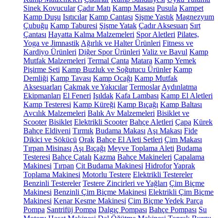
Sinek Kovucular
Çadır Matı
Kamp Masası
Pusula
Kampet
Kamp Duşu
Isıtıcılar
Kamp Çantası
Şişme Yastık
Magnezyum
Çubuğu
Kamp Taburesi
Şişme Yatak
Çadır Aksesuarı
Sırt
Çantası
Hayatta Kalma Malzemeleri
Spor Aletleri
Pilates,
Yoga ve Jimnastik
Ağırlık ve Halter Ürünleri
Fitness ve
Kardiyo Ürünleri
Diğer Spor Ürünleri
Valiz ve Bavul
Kamp
Mutfak Malzemeleri
Termal Çanta
Matara
Kamp Yemek
Pişirme Seti
Kamp Buzluk ve Soğutucu Ürünler
Kamp
Demliği
Kamp Tavası
Kamp Ocağı
Kamp Mutfak
Aksesuarları
Çakmak ve Yakıcılar
Termoslar
Aydınlatma
Ekipmanları
El Feneri
Işıldak
Kafa Lambası
Kamp El Aletleri
Kamp Testeresi
Kamp Küreği
Kamp Bıçağı
Kamp Baltası
Avcılık Malzemeleri
Balık Av Malzemeleri
Bisiklet ve
Scooter
Bisiklet
Elektrikli Scooter
Bahçe Aletleri
Çapa
Kürek
Bahçe Eldiveni
Tırmık
Budama Makası
Aşı Makası
Fide
Dikici ve Sökücü
Orak
Bahçe El Aleti Setleri
Çim Makası
Tırpan Misinası
Aşı Bıçağı
Meyve Toplama Aleti
Budama
Testeresi
Bahçe Çatalı
Kazma
Bahçe Makineleri
Çapalama
Makinesi
Tırpan
Çit Budama Makinesi
Hidrofor
Yaprak
Toplama Makinesi
Motorlu Testere
Elektrikli Testereler
Benzinli Testereler
Testere Zincirleri ve Yağları
Çim Biçme
Makinesi
Benzinli Çim Biçme Makinesi
Elektrikli Çim Biçme
Makinesi
Kenar Kesme Makinesi
Çim Biçme Yedek Parça
Pompa
Santrifüj Pompa
Dalgıç Pompası
Bahçe Pompası
Su