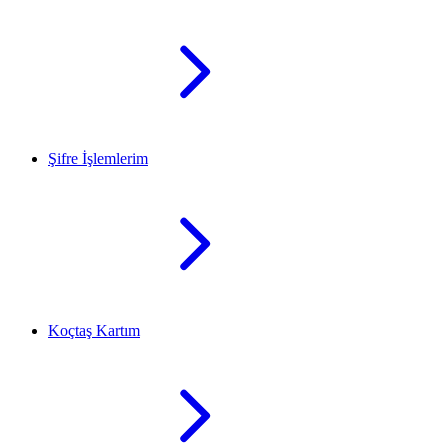
Şifre İşlemlerim
Koçtaş Kartım