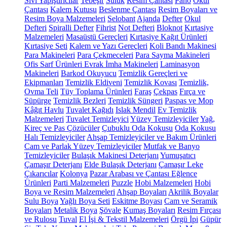
Sıvı Yapıştırıcılar
Tebeşir
Suluk
Resim Çantası
Pano
Okul
Çantası
Kalem Kutusu
Beslenme Çantası
Resim Boyaları ve
Resim Boya Malzemeleri
Selobant
Ajanda
Defter
Okul
Defteri
Spiralli Defter
Fihrist
Not Defteri
Bloknot
Kırtasiye
Malzemeleri
Masaüstü Gereçleri
Kırtasiye Kağıt Ürünleri
Kırtasiye Seti
Kalem ve Yazı Gereçleri
Koli Bandı Makinesi
Para Makineleri
Para Çekmeceleri
Para Sayma Makineleri
Ofis Sarf Ürünleri
Evrak İmha Makineleri
Laminasyon
Makineleri
Barkod Okuyucu
Temizlik Gereçleri ve
Ekipmanları
Temizlik Eldiveni
Temizlik Kovası
Temizlik,
Ovma Teli
Tüy Toplama Ürünleri
Faraş
Çekpas
Fırça ve
Süpürge
Temizlik Bezleri
Temizlik Süngeri
Paspas ve Mop
Kâğıt Havlu
Tuvalet Kağıdı
Islak Mendil
Ev Temizlik
Malzemeleri
Tuvalet Temizleyici
Yüzey Temizleyiciler
Yağ,
Kireç ve Pas Çözücüler
Çubuklu Oda Kokusu
Oda Kokusu
Halı Temizleyiciler
Ahşap Temizleyiciler ve Bakım Ürünleri
Cam ve Parlak Yüzey Temizleyiciler
Mutfak ve Banyo
Temizleyiciler
Bulaşık Makinesi Deterjanı
Yumuşatıcı
Çamaşır Deterjanı
Elde Bulaşık Deterjanı
Çamaşır Leke
Çıkarıcılar
Kolonya
Pazar Arabası ve Çantası
Eğlence
Ürünleri
Parti Malzemeleri
Puzzle
Hobi Malzemeleri
Hobi
Boya ve Resim Malzemeleri
Ahşap Boyaları
Akrilik Boyalar
Sulu Boya
Yağlı Boya Seti
Eskitme Boyası
Cam ve Seramik
Boyaları
Metalik Boya
Şövale
Kumaş Boyaları
Resim Fırçası
ve Rulosu
Tuval
El İşi & Tekstil Malzemeleri
Örgü İpi
Güpür