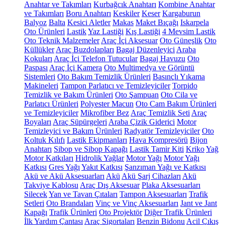
Anahtar ve Takımları
Kurbağcık Anahtarı
Kombine Anahtar
ve Takımları
Boru Anahtarı
Keskiler
Keser
Kargaburun
Balyoz
Balta
Kesici Aletler
Makas
Maket Bıçağı
Iskarpela
Oto Ürünleri
Lastik
Yaz Lastiği
Kış Lastiği
4 Mevsim Lastik
Oto Teknik Malzemeler
Araç İçi Aksesuar
Oto Güneşlik
Oto
Küllükler
Araç Buzdolapları
Bagaj Düzenleyici
Araba
Kokuları
Araç İçi Telefon Tutucular
Bagaj Havuzu
Oto
Paspası
Araç İçi Kamera
Oto Multimedya ve Görüntü
Sistemleri
Oto Bakım Temizlik Ürünleri
Basınçlı Yıkama
Makineleri
Tampon Parlatıcı ve Temizleyiciler
Torpido
Temizlik ve Bakım Ürünleri
Oto Şampuan
Oto Cila ve
Parlatıcı Ürünleri
Polyester Macun
Oto Cam Bakım Ürünleri
ve Temizleyiciler
Mikrofiber Bez
Araç Temizlik Seti
Araç
Boyaları
Araç Süpürgeleri
Araba Çizik Giderici
Motor
Temizleyici ve Bakım Ürünleri
Radyatör Temizleyiciler
Oto
Koltuk Kılıfı
Lastik Ekipmanları
Hava Kompresörü
Bijon
Anahtarı
Sibop ve Sibop Kapağı
Lastik Tamir Kiti
Kriko
Yağ
Motor Katkıları
Hidrolik Yağlar
Motor Yağı
Motor Yağı
Katkısı
Gres Yağı
Yakıt Katkısı
Şanzıman Yağı ve Katkısı
Akü ve Akü Aksesuarları
Akü
Akü Şarj Cihazları
Akü
Takviye Kablosu
Araç Dış Aksesuar
Plaka Aksesuarları
Silecek
Yan ve Tavan Çıtaları
Tampon Aksesuarları
Trafik
Setleri
Oto Brandaları
Vinç ve Vinç Aksesuarları
Jant ve Jant
Kapağı
Trafik Ürünleri
Oto Projektör
Diğer Trafik Ürünleri
İlk Yardım Çantası
Araç Sigortaları
Benzin Bidonu
Acil Çıkış