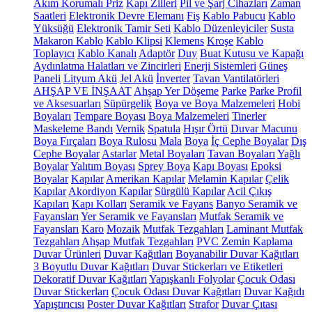
Akım Korumalı Priz
Kapı Zilleri
Pil ve Şarj Cihazları
Zaman
Saatleri
Elektronik Devre Elemanı
Fiş
Kablo Pabucu
Kablo
Yüksüğü
Elektronik Tamir Seti
Kablo Düzenleyiciler
Susta
Makaron Kablo
Kablo Klipsi
Klemens
Kroşe
Kablo
Toplayıcı
Kablo Kanalı
Adaptör
Duy
Buat Kutusu ve Kapağı
Aydınlatma Halatları ve Zincirleri
Enerji Sistemleri
Güneş
Paneli
Lityum Akü
Jel Akü
İnverter
Tavan Vantilatörleri
AHŞAP VE İNŞAAT
Ahşap Yer Döşeme
Parke
Parke Profil
ve Aksesuarları
Süpürgelik
Boya ve Boya Malzemeleri
Hobi
Boyaları
Tempare Boyası
Boya Malzemeleri
Tinerler
Maskeleme Bandı
Vernik
Spatula
Hışır Örtü
Duvar Macunu
Boya Fırçaları
Boya Rulosu
Mala
Boya
İç Cephe Boyalar
Dış
Cephe Boyalar
Astarlar
Metal Boyaları
Tavan Boyaları
Yağlı
Boyalar
Yalıtım Boyası
Sprey Boya
Kapı Boyası
Epoksi
Boyalar
Kapılar
Amerikan Kapılar
Melamin Kapılar
Çelik
Kapılar
Akordiyon Kapılar
Sürgülü Kapılar
Acil Çıkış
Kapıları
Kapı Kolları
Seramik ve Fayans
Banyo Seramik ve
Fayansları
Yer Seramik ve Fayansları
Mutfak Seramik ve
Fayansları
Karo
Mozaik
Mutfak Tezgahları
Laminant Mutfak
Tezgahları
Ahşap Mutfak Tezgahları
PVC Zemin Kaplama
Duvar Ürünleri
Duvar Kağıtları
Boyanabilir Duvar Kağıtları
3 Boyutlu Duvar Kağıtları
Duvar Stickerları ve Etiketleri
Dekoratif Duvar Kağıtları
Yapışkanlı Folyolar
Çocuk Odası
Duvar Stickerları
Çocuk Odası Duvar Kağıtları
Duvar Kağıdı
Yapıştırıcısı
Poster Duvar Kağıtları
Strafor
Duvar Çıtası