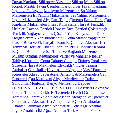
Duvar Kaplama
Silikon ve Mastikler
Silikon
Mum Silikon
Köpük
Mastik
Tavan Ürünleri
Kartonpiyer
Tavan Kaplama
İnşaat ve İzolasyon
İzolasyon Malzemeleri
Su Yalıtım
Malzemeleri
Isı Yalıtım Malzemeleri
Ses Yalıtım Malzemeleri
İnşaat Malzemeleri
Alçı
Cam Tuğla
Çimento
Beton Harcı
Çatı
Kaplama Malzemeleri
İnşaat Kimyasalları
İnşaat Temizlik
Ürünleri
Lavabo Çözücü
Harç ve Sıva Çözücü
Çok Amaçlı
Temizlik
Yağlayıcı ve Pas Çözücü
Yapı Kimyasalları
Derz
Dolgu
Seramik Yapıştırıcılar
Sıvı Conta
Strafor Yapıştırılar
Plastik Boru ve Ek Parçalar
Boru Bağlantı ve Aksesuarları
Temiz Su Boruları
Atık Su Boruları
PPRC Borular
Kombi
Bağlantı Boruları
Tesisat Tamir ve Bağlantı Malzemeleri
Musluk Uzatma
Regülatörler
Valfler ve Vanalar
Nipeller
Tahliye Hortumu
Conta
Taharet Çubuğu
Fittings
Tıpalar ve
Süzgeçler
İnşaat Makineleri
Elektrikli Vinçler
Taşıma
Arabaları
Caraskallar
Havlupanlar
Ahşaplar
Masif Paneller
Keresteler
Ahşap Seperatörler
Ahşap Çatı Malzemeleri
Çatı
Penceresi
Çatı Merdiveni
Ahşap Merdivenler
Trabzan
Sundurma
Menfezler
Banyo Menfezi
Su Deposu
HIRDAVAT EL ALETLERİ VE OTO
El Aletleri
Lokma ve
Lokma Takımları
Çekiç
El Testereleri
Kesici Grubu
Pense
Tornavida
Seramik ve Sıvacı Aletleri
Mengene ve İşkenceler
Zımbalar ve Aksesuarları
Zımpara ve Eğeler
Anahtarlar
Anahtar Takımları
Alyan Anahtarları
Açık Ağız Anahtar
İngiliz Anahtarı
İki Ağızlı Anahtar
Tork Anahtarı
Yıldız