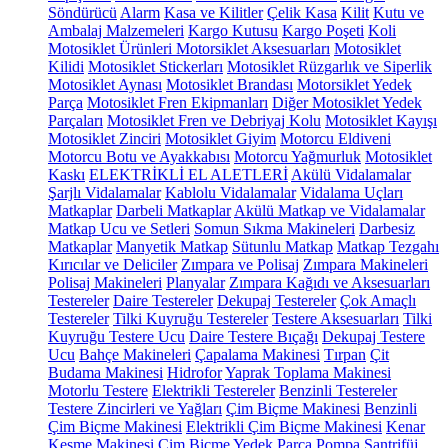
Söndürücü
Alarm
Kasa ve Kilitler
Çelik Kasa
Kilit
Kutu ve
Ambalaj Malzemeleri
Kargo Kutusu
Kargo Poşeti
Koli
Motosiklet Ürünleri
Motorsiklet Aksesuarları
Motosiklet
Kilidi
Motosiklet Stickerları
Motosiklet Rüzgarlık ve Siperlik
Motosiklet Aynası
Motosiklet Brandası
Motorsiklet Yedek
Parça
Motosiklet Fren Ekipmanları
Diğer Motosiklet Yedek
Parçaları
Motosiklet Fren ve Debriyaj Kolu
Motosiklet Kayışı
Motosiklet Zinciri
Motosiklet Giyim
Motorcu Eldiveni
Motorcu Botu ve Ayakkabısı
Motorcu Yağmurluk
Motosiklet
Kaskı
ELEKTRİKLİ EL ALETLERİ
Akülü Vidalamalar
Şarjlı Vidalamalar
Kablolu Vidalamalar
Vidalama Uçları
Matkaplar
Darbeli Matkaplar
Akülü Matkap ve Vidalamalar
Matkap Ucu ve Setleri
Somun Sıkma Makineleri
Darbesiz
Matkaplar
Manyetik Matkap
Sütunlu Matkap
Matkap Tezgahı
Kırıcılar ve Deliciler
Zımpara ve Polisaj
Zımpara Makineleri
Polisaj Makineleri
Planyalar
Zımpara Kağıdı ve Aksesuarları
Testereler
Daire Testereler
Dekupaj Testereler
Çok Amaçlı
Testereler
Tilki Kuyruğu Testereler
Testere Aksesuarları
Tilki
Kuyruğu Testere Ucu
Daire Testere Bıçağı
Dekupaj Testere
Ucu
Bahçe Makineleri
Çapalama Makinesi
Tırpan
Çit
Budama Makinesi
Hidrofor
Yaprak Toplama Makinesi
Motorlu Testere
Elektrikli Testereler
Benzinli Testereler
Testere Zincirleri ve Yağları
Çim Biçme Makinesi
Benzinli
Çim Biçme Makinesi
Elektrikli Çim Biçme Makinesi
Kenar
Kesme Makinesi
Çim Biçme Yedek Parça
Pompa
Santrifüj