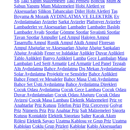
Şiş
Takı Yapım Malzemeleri
Takı Pensesi
Boncuk
Mum &
Sabun Yapımı
Mum Malzemeleri
Hobi Aletleri ve
Aksesuarları
Silikon Tabancaları
Diğer Hobi Aletleri
Taş
Boyama & Mozaik
AYDINLATMA VE ELEKTRİK
Ev
Aydınlatmaları
Avizeler
Sarkıt Avizeler
Plafonyer Avizeler
Lambaderler ve Aksesuarları
Lambader
Lambader Başlığı
Lambader Ayağı
Spotlar
Gömme Spotlar
Sıvaüstü Spotlar
Tavan Spotlar
Ampuller
Led Ampul
Halojen Ampul
Tasarruflu Ampul
Rustik Ampul
Akıllı Ampul
Floresan
Ampul
Abajurlar ve Aksesuarları
Abajur
Abajur Şapkaları
Abajur Ayaklığı
Fener ve Işıldaklar
Aplikler
Duvar Aplikleri
Tablo Aplikleri
Banyo Aplikleri
Lamba
Gece Lambaları
Masa
Lambaları
Led Şerit
Armatür
Led Armatür
Led Panel
Tezgah
Altı Aydınlatma
Bahçe Aydınlatma
Dış Mekan Aydınlatmalar
Solar Aydınlatma
Projektör ve Sensörler
Bahçe Aplikleri
Bahçe Feneri ve Meşaleler
Bahçe Masa Üstü Aydınlatma
Bahçe Set Üstü Aydınlatma
Bahçe Aydınlatma Direkleri
Çocuk Odası Aydınlatma
Çocuk Gece Lambası
Çocuk Odası
Duvar Aydınlatmaları
Çocuk Odası Abajuru
Çocuk Odası
Avizesi
Çocuk Masa Lambası
Elektrik Malzemeleri
Priz ve
Anahtarlar
Priz Kutusu
Telefon Prizi
Priz Çerçevesi
Golyat
Priz
Nümeris Priz
Priz
Anahtar Priz
Şalt Malzemeleri
Sigorta
Kutusu
Kontaktör
Elektrik Sigortası
Şalter
Kaçak Akım
Rölesi
Elektrik Sayacı
Uzatma Kablosu ve Grup Priz
Uzatma
Kabloları
Çoklu Grup Prizleri
Kablolar
Kablo Aksesuarları