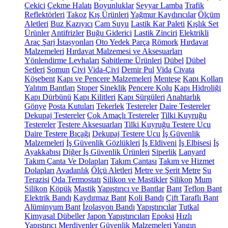
Çekici
Çekme Halatı
Boyunluklar
Seyyar Lamba
Trafik
Reflektörleri
Takoz
Kış Ürünleri
Yağmur Kaydırıcılar
Ölçüm
Aletleri
Buz Kazıyıcı
Cam Suyu
Lastik Kar Paleti
Kışlık Set
Ürünler
Antifrizler
Buğu Giderici
Lastik Zinciri
Elektrikli
Araç Şarj İstasyonları
Oto Yedek Parça
Römork
Hırdavat
Malzemeleri
Hırdavat Malzemesi ve Aksesuarları
Yönlendirme Levhaları
Sabitleme Ürünleri
Dübel
Dübel
Setleri
Somun
Çivi
Vida-Çivi
Demir Pul
Vida
Civata
Köşebent
Kapı ve Pencere Malzemeleri
Menteşe
Kapı Kolları
Yalıtım Bantları
Stoper
Sineklik
Pencere Kolu
Kapı Hidroliği
Kapı Dürbünü
Kapı Kilitleri
Kapı Sürgüleri
Anahtarlık
Gönye
Posta Kutuları
Tekerlek
Testereler
Daire Testereler
Dekupaj Testereler
Çok Amaçlı Testereler
Tilki Kuyruğu
Testereler
Testere Aksesuarları
Tilki Kuyruğu Testere Ucu
Daire Testere Bıçağı
Dekupaj Testere Ucu
İş Güvenlik
Malzemeleri
İş Güvenlik Gözlükleri
İş Eldiveni
İş Elbisesi
İş
Ayakkabısı
Diğer İş Güvenlik Ürünleri
Siperlik
Lanyard
Takım Çanta Ve Dolapları
Takım Çantası
Takım ve Hizmet
Dolapları
Avadanlık
Ölçü Aletleri
Metre ve Şerit Metre
Su
Terazisi
Oda Termostatı
Silikon ve Mastikler
Silikon
Mum
Silikon
Köpük
Mastik
Yapıştırıcı ve Bantlar
Bant
Teflon Bant
Elektrik Bandı
Kaydırmaz Bant
Koli Bandı
Çift Taraflı Bant
Alüminyum Bant
İzolasyon Bandı
Yapıştırıcılar
Tutkal
Kimyasal Dübeller
Japon Yapıştırıcıları
Epoksi
Hızlı
Yapıştırıcı
Merdivenler
Güvenlik Malzemeleri
Yangın