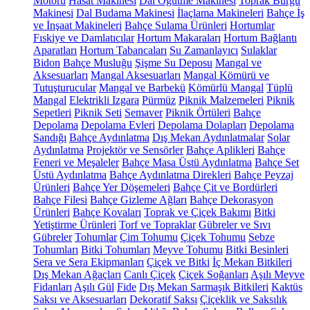
Motoru
Hasat Makinesi
Dal Öğütme Makinesi
Toprak Burgu
Makinesi
Dal Budama Makinesi
İlaçlama Makineleri
Bahçe İş
ve İnşaat Makineleri
Bahçe Sulama Ürünleri
Hortumlar
Fıskiye ve Damlatıcılar
Hortum Makaraları
Hortum Bağlantı
Aparatları
Hortum Tabancaları
Su Zamanlayıcı
Sulaklar
Bidon
Bahçe Musluğu
Şişme Su Deposu
Mangal ve
Aksesuarları
Mangal Aksesuarları
Mangal Kömürü ve
Tutuşturucular
Mangal ve Barbekü
Kömürlü Mangal
Tüplü
Mangal
Elektrikli Izgara
Pürmüz
Piknik Malzemeleri
Piknik
Sepetleri
Piknik Seti
Semaver
Piknik Örtüleri
Bahçe
Depolama
Depolama Evleri
Depolama Dolapları
Depolama
Sandığı
Bahçe Aydınlatma
Dış Mekan Aydınlatmalar
Solar
Aydınlatma
Projektör ve Sensörler
Bahçe Aplikleri
Bahçe
Feneri ve Meşaleler
Bahçe Masa Üstü Aydınlatma
Bahçe Set
Üstü Aydınlatma
Bahçe Aydınlatma Direkleri
Bahçe Peyzaj
Ürünleri
Bahçe Yer Döşemeleri
Bahçe Çit ve Bordürleri
Bahçe Filesi
Bahçe Gizleme Ağları
Bahçe Dekorasyon
Ürünleri
Bahçe Kovaları
Toprak ve Çiçek Bakımı
Bitki
Yetiştirme Ürünleri
Torf ve Topraklar
Gübreler ve Sıvı
Gübreler
Tohumlar
Çim Tohumu
Çiçek Tohumu
Sebze
Tohumları
Bitki Tohumları
Meyve Tohumu
Bitki Besinleri
Sera ve Sera Ekipmanları
Çiçek ve Bitki
İç Mekan Bitkileri
Dış Mekan Ağaçları
Canlı Çiçek
Çiçek Soğanları
Aşılı Meyve
Fidanları
Aşılı Gül
Fide
Dış Mekan Sarmaşık Bitkileri
Kaktüs
Saksı ve Aksesuarları
Dekoratif Saksı
Çiçeklik ve Saksılık