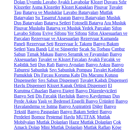
Dolap Uyumlu Lavabo
Ayaklı Lavabolar
Klozet
Duvara Sıfır
Klozetler
Asma Klozetler
Klozet Kapakları
Pisuvar
Tuvalet
Taşı
Batarya ve Musluklar
Lavabo Bataryaları
Mutfak
Bataryaları
Su Tasarruf Aparatı
Banyo Bataryaları
Musluk
Duş Bataryaları
Batarya Setleri
Fotoselli Batarya
Ara Musluk
Pisuvar Musluğu
Batarya ve Musluk Yedek Parçaları
Sifon
Lavabo Sifonu
Eviye Sifonu
Yer Sifonu
Sifon Aksesuarları ve
Parçaları
Rezervuar ve Aksesuarları
Rezervuar Kumanda
Paneli
Rezervuar Seti
Rezervuar İç Takımı
Banyo Bakım
Setleri
Yara Bandı
Lif ve Süngerler
Sıcak Su Torbası
Cımbız
Sabun
Tırnak Makası
Banyo Seramik ve Fayansları
Banyo
Aksesuarları
Tuvalet ve Klozet Fırçaları
Ayaklı Fırçalık ve
Kağıtlık Seti
Duş Rafı
Banyo Aynaları
Banyo Askısı
Banyo
Taburesi
Sabunluk
Sıvı Sabunluk Pompası
Tuvalet Kağıtlığı
Pamukluk
Diş Fırçası Koruma Kabı
Diş Macunu Kutusu
Dispenserler
Sıvı Sabun Dispenseri
Tuvalet Kağıdı Dispenseri
Havlu Dispenseri
Klozet Kapak Örtüsü Dispenseri
El
Kurutma Cihazları
Banyo Etajeri
Banyo Düzenleyicileri
Banyo Seti
Diş Fırçalık
Havluluk
Banyo Kaydırmazı
Duş
Perde Askısı
Yaşlı ve Bedensel Engelli Banyo Ürünleri
Banyo
Havalandırma ve Isıtma
Banyo Aspiratörü
Diğer
Banyo
Tekstil
Banyo Paspasları
Banyo Bakım Setleri
Banyo
Perdeleri
Bornoz
Peştemal
Havlu
MUTFAK
Mutfak
Mobilyaları
Mutfak Dolapları
Hazır Mutfak Dolapları
Çok
Amaçlı Dolap
Mini Mutfak Dolapları
Mutfak Rafları
Köşe