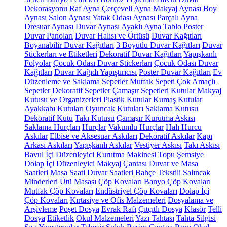
Dekorasyonu
Raf
Ayna
Çerçeveli Ayna
Makyaj Aynası
Boy
Aynası
Salon Aynası
Yatak Odası Aynası
Parçalı Ayna
Dresuar Aynası
Duvar Aynası
Ayaklı Ayna
Tablo
Poster
Duvar Panoları
Duvar Halısı ve Örtüsü
Duvar Kağıtları
Boyanabilir Duvar Kağıtları
3 Boyutlu Duvar Kağıtları
Duvar
Stickerları ve Etiketleri
Dekoratif Duvar Kağıtları
Yapışkanlı
Folyolar
Çocuk Odası Duvar Stickerları
Çocuk Odası Duvar
Kağıtları
Duvar Kağıdı Yapıştırıcısı
Poster Duvar Kağıtları
Ev
Düzenleme ve Saklama
Sepetler
Mutfak Sepeti
Çok Amaçlı
Sepetler
Dekoratif Sepetler
Çamaşır Sepetleri
Kutular
Makyaj
Kutusu ve Organizerleri
Plastik Kutular
Kumaş Kutular
Ayakkabı Kutuları
Oyuncak Kutuları
Saklama Kutusu
Dekoratif Kutu
Takı Kutusu
Çamaşır Kurutma Askısı
Saklama Hurçları
Hurçlar
Vakumlu Hurçlar
Halı Hurcu
Askılar
Elbise ve Aksesuar Askıları
Dekoratif Askılar
Kapı
Arkası Askıları
Yapışkanlı Askılar
Vestiyer Askısı
Takı Askısı
Bavul İçi Düzenleyici
Kurutma Makinesi Topu
Şemsiye
Dolap İçi Düzenleyici
Makyaj Çantası
Duvar ve Masa
Saatleri
Masa Saati
Duvar Saatleri
Bahçe Tekstili
Salıncak
Minderleri
Ütü Masası
Çöp Kovaları
Banyo Çöp Kovaları
Mutfak Çöp Kovaları
Endüstriyel Çöp Kovaları
Dolap İçi
Çöp Kovaları
Kırtasiye ve Ofis Malzemeleri
Dosyalama ve
Arşivleme
Poşet Dosya
Evrak Rafı
Çıtçıtlı Dosya
Klasör
Telli
Dosya
Etiketlik
Okul Malzemeleri
Yazı Tahtası
Tahta Silgisi