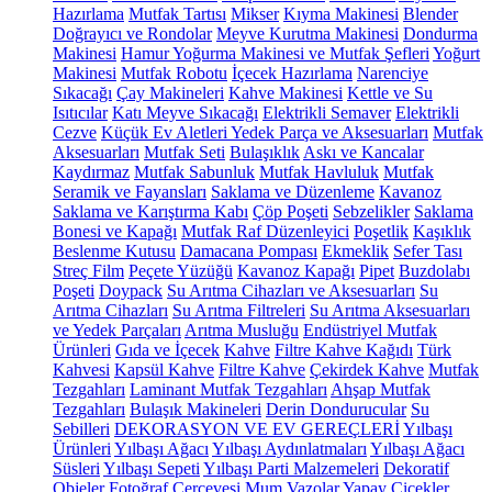
Hazırlama
Mutfak Tartısı
Mikser
Kıyma Makinesi
Blender
Doğrayıcı ve Rondolar
Meyve Kurutma Makinesi
Dondurma
Makinesi
Hamur Yoğurma Makinesi ve Mutfak Şefleri
Yoğurt
Makinesi
Mutfak Robotu
İçecek Hazırlama
Narenciye
Sıkacağı
Çay Makineleri
Kahve Makinesi
Kettle ve Su
Isıtıcılar
Katı Meyve Sıkacağı
Elektrikli Semaver
Elektrikli
Cezve
Küçük Ev Aletleri Yedek Parça ve Aksesuarları
Mutfak
Aksesuarları
Mutfak Seti
Bulaşıklık
Askı ve Kancalar
Kaydırmaz
Mutfak Sabunluk
Mutfak Havluluk
Mutfak
Seramik ve Fayansları
Saklama ve Düzenleme
Kavanoz
Saklama ve Karıştırma Kabı
Çöp Poşeti
Sebzelikler
Saklama
Bonesi ve Kapağı
Mutfak Raf Düzenleyici
Poşetlik
Kaşıklık
Beslenme Kutusu
Damacana Pompası
Ekmeklik
Sefer Tası
Streç Film
Peçete Yüzüğü
Kavanoz Kapağı
Pipet
Buzdolabı
Poşeti
Doypack
Su Arıtma Cihazları ve Aksesuarları
Su
Arıtma Cihazları
Su Arıtma Filtreleri
Su Arıtma Aksesuarları
ve Yedek Parçaları
Arıtma Musluğu
Endüstriyel Mutfak
Ürünleri
Gıda ve İçecek
Kahve
Filtre Kahve Kağıdı
Türk
Kahvesi
Kapsül Kahve
Filtre Kahve
Çekirdek Kahve
Mutfak
Tezgahları
Laminant Mutfak Tezgahları
Ahşap Mutfak
Tezgahları
Bulaşık Makineleri
Derin Dondurucular
Su
Sebilleri
DEKORASYON VE EV GEREÇLERİ
Yılbaşı
Ürünleri
Yılbaşı Ağacı
Yılbaşı Aydınlatmaları
Yılbaşı Ağacı
Süsleri
Yılbaşı Sepeti
Yılbaşı Parti Malzemeleri
Dekoratif
Objeler
Fotoğraf Çerçevesi
Mum
Vazolar
Yapay Çiçekler