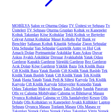
MOBİLYA
Salon ve Oturma Odası
TV Ünitesi ve Sehpası
Tv
Üniteleri
TV Sehpası
Oturma Grupları
Koltuk ve Kanepeler
Koltuk Takımları
Köşe Koltuklar
Tekli Koltuk ve Berjerler
Çekyat
Armut Koltuklar
Masaj Koltuğu
Puf
Bank ve
Benchler
Sallanan Koltuk
Kitaplık
Sehpalar
Zigon Sehpalar
Orta Sehpalar
Yan Sehpalar
Gazetelik
Antre ve Hol
Çok
Amaçlı Dolap
Portmantolar
Askılıklar
Kapı Askısı
Duvar
Askısı
Ayaklı Askılıklar
Dresuar
Ayakkabılık
Yatak Odası
Gardırop
Kapaklı Gardırop
Sürgülü Gardırop
Bez Gardırop
Açık Dolap
Köşe Gardırop
Yüklük
Baza
Tek Kişilik Baza
Çift Kişilik Baza
Yatak Başlığı
Çift Kişilik Yatak Başlığı
Tek
Kişilik Yatak Başlığı
Yatak
Çift Kişilik Yatak
Tek Kişilik
Yatak
Hasta Yatağı
Yatak Pedi & Şiltesi
Karyola
Tek Kişilik
Karyola
Çift Kişilik Karyola
Şifonyerler
Komodin
Yatak
Odası Takımları
Makyaj Masası
Takı Dolabı
Sandık
Paravan
Ofis ve Çalışma Mobilyaları
Çalışma ve Bilgisayar Masası
Oyuncu Koltukları
Çalışma ve Ofis Sandalyeleri
Keson
Ofis
Dolabı
Ofis Koltukları ve Kanepeleri
Ayaklı Küllükler
Laptop
Sehpası
Oyuncu Masası
Toplantı Masası
Ofis Masası ve
Takımları
Yemek Odası
Yemek Odası Takımları
Vitrin
Yemek