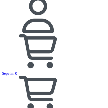
Sepetim
0