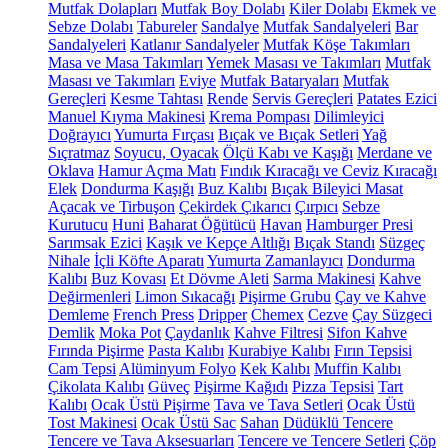
Mutfak Dolapları
Mutfak Boy Dolabı
Kiler Dolabı
Ekmek ve
Sebze Dolabı
Tabureler
Sandalye
Mutfak Sandalyeleri
Bar
Sandalyeleri
Katlanır Sandalyeler
Mutfak Köşe Takımları
Masa ve Masa Takımları
Yemek Masası ve Takımları
Mutfak
Masası ve Takımları
Eviye
Mutfak Bataryaları
Mutfak
Gereçleri
Kesme Tahtası
Rende
Servis Gereçleri
Patates Ezici
Manuel Kıyma Makinesi
Krema Pompası
Dilimleyici
Doğrayıcı
Yumurta Fırçası
Bıçak ve Bıçak Setleri
Yağ
Sıçratmaz
Soyucu, Oyacak
Ölçü Kabı ve Kaşığı
Merdane ve
Oklava
Hamur Açma Matı
Fındık Kıracağı ve Ceviz Kıracağı
Elek
Dondurma Kaşığı
Buz Kalıbı
Bıçak Bileyici Masat
Açacak ve Tirbuşon
Çekirdek Çıkarıcı
Çırpıcı
Sebze
Kurutucu
Huni
Baharat Öğütücü
Havan
Hamburger Presi
Sarımsak Ezici
Kaşık ve Kepçe Altlığı
Bıçak Standı
Süzgeç
Nihale
İçli Köfte Aparatı
Yumurta Zamanlayıcı
Dondurma
Kalıbı
Buz Kovası
Et Dövme Aleti
Sarma Makinesi
Kahve
Değirmenleri
Limon Sıkacağı
Pişirme Grubu
Çay ve Kahve
Demleme
French Press
Dripper
Chemex
Cezve
Çay Süzgeci
Demlik
Moka Pot
Çaydanlık
Kahve Filtresi
Sifon Kahve
Fırında Pişirme
Pasta Kalıbı
Kurabiye Kalıbı
Fırın Tepsisi
Cam Tepsi
Alüminyum Folyo
Kek Kalıbı
Muffin Kalıbı
Çikolata Kalıbı
Güveç
Pişirme Kağıdı
Pizza Tepsisi
Tart
Kalıbı
Ocak Üstü Pişirme
Tava ve Tava Setleri
Ocak Üstü
Tost Makinesi
Ocak Üstü Sac
Sahan
Düdüklü Tencere
Tencere ve Tava Aksesuarları
Tencere ve Tencere Setleri
Çöp