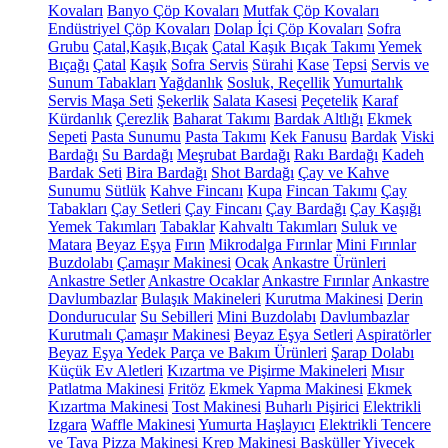
Kovaları
Banyo Çöp Kovaları
Mutfak Çöp Kovaları
Endüstriyel Çöp Kovaları
Dolap İçi Çöp Kovaları
Sofra
Grubu
Çatal,Kaşık,Bıçak
Çatal Kaşık Bıçak Takımı
Yemek
Bıçağı
Çatal
Kaşık
Sofra Servis
Sürahi
Kase
Tepsi
Servis ve
Sunum Tabakları
Yağdanlık
Sosluk, Reçellik
Yumurtalık
Servis Maşa Seti
Şekerlik
Salata Kasesi
Peçetelik
Karaf
Kürdanlık
Çerezlik
Baharat Takımı
Bardak Altlığı
Ekmek
Sepeti
Pasta Sunumu
Pasta Takımı
Kek Fanusu
Bardak
Viski
Bardağı
Su Bardağı
Meşrubat Bardağı
Rakı Bardağı
Kadeh
Bardak Seti
Bira Bardağı
Shot Bardağı
Çay ve Kahve
Sunumu
Sütlük
Kahve Fincanı
Kupa
Fincan Takımı
Çay
Tabakları
Çay Setleri
Çay Fincanı
Çay Bardağı
Çay Kaşığı
Yemek Takımları
Tabaklar
Kahvaltı Takımları
Suluk ve
Matara
Beyaz Eşya
Fırın
Mikrodalga Fırınlar
Mini Fırınlar
Buzdolabı
Çamaşır Makinesi
Ocak
Ankastre Ürünleri
Ankastre Setler
Ankastre Ocaklar
Ankastre Fırınlar
Ankastre
Davlumbazlar
Bulaşık Makineleri
Kurutma Makinesi
Derin
Dondurucular
Su Sebilleri
Mini Buzdolabı
Davlumbazlar
Kurutmalı Çamaşır Makinesi
Beyaz Eşya Setleri
Aspiratörler
Beyaz Eşya Yedek Parça ve Bakım Ürünleri
Şarap Dolabı
Küçük Ev Aletleri
Kızartma ve Pişirme Makineleri
Mısır
Patlatma Makinesi
Fritöz
Ekmek Yapma Makinesi
Ekmek
Kızartma Makinesi
Tost Makinesi
Buharlı Pişirici
Elektrikli
Izgara
Waffle Makinesi
Yumurta Haşlayıcı
Elektrikli Tencere
ve Tava
Pizza Makinesi
Krep Makinesi
Basküller
Yiyecek