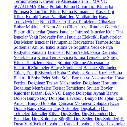
Termometresi
Karavan ve Aksesuarları
ISITMA VE
SOĞUTMA
Klima
Portatif Klima
Duvar Tipi Klima
Isı
Pompası
Salon Tipi Klima
Klima Kumandası
Kaset Tipi
Klima
Kombi
Tavan Vantilatörleri
Vantilatörler
Hava
Temizleyiciler
Nem Cihazları
Hava Temizleme Cihazları
Buhar Makineleri
Nem Alma Cihazları ve Rutubet Gidericiler
Elektrikli Isıtıcılar
Quartz Isıtıcılar
Infrared Isıtıcılar
Kule Tipi
Isıtıcılar
Yağlı Radyatör
Fanlı Isıtıcılar
Elektrikli Radyatörler
Dış Mekan Isıtıcılar
Havlupanlar
Radyatörler
Termosifonlar
Şofbenler
Ani Su Isıtıcı
Isıtma ve Soğutma Yedek Parça
Radyatör Vanaları
Termostat
Klima Yedek Parça
Radyatör
Yedek Parça
Klima Temizleyicisi
Klima Temizleme Spreyi
Klima Temizleme Sıvısı
Şömine
Şömine Aksesuarları
Elektrikli Şömineler
Bahçe Şömineleri
Bacasız Şömineler
Güneş Enerji Sistemleri
Soba
Doğalgaz Sobası
Kuzine Soba
Elektrikli Soba
Pelet Soba
Soba Borusu ve Aksesuarları
Hava
Perdesi
Doğalgaz Tesisat Malzemeleri
Doğalgaz Hortumu
Doğalgaz Menfezleri
Tesisat Temizleme Sıvıları
Boyler
Kalorifer Kazanı
BANYO
Banyo Dolapları
Aynalı Banyo
Dolabı
Banyo Boy Dolapları
Lavabolu Banyo Dolapları
Çok
Amaçlı Banyo Dolapları
Çamaşır Makinesi Dolapları
Ecza
Dolabı
Banyo Rafları
Duş Sistemleri
Duşakabin
Duş
Tekneleri
Jakuziler
Küvet
Duş Setleri
Duş Sistemleri
Duş
Başlıkları
Duş Kolonları
Sürgülü Duş Setleri
Duş Spiralleri
El
Duşu
Vitrifiyeler
Lavabolar
Çanak Lavabolar
Köşe Lavabolar