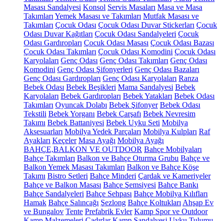
Masası Sandalyesi
Konsol
Servis Masaları
Masa ve Masa
Takımları
Yemek Masası ve Takımları
Mutfak Masası ve
Takımları
Çocuk Odası
Çocuk Odası Duvar Stickerları
Çocuk
Odası Duvar Kağıtları
Çocuk Odası Sandalyeleri
Çocuk
Odası Gardıropları
Çocuk Odası Masası
Çocuk Odası Bazası
Çocuk Odası Takımları
Çocuk Odası Komodini
Çocuk Odası
Karyolaları
Genç Odası
Genç Odası Takımları
Genç Odası
Komodini
Genç Odası Şifonyerleri
Genç Odası Bazaları
Genç Odası Gardıropları
Genç Odası Karyolaları
Ranza
Bebek Odası
Bebek Beşikleri
Mama Sandalyesi
Bebek
Karyolaları
Bebek Gardıropları
Bebek Yatakları
Bebek Odası
Takımları
Oyuncak Dolabı
Bebek Şifonyer
Bebek Odası
Tekstili
Bebek Yorganı
Bebek Çarşafı
Bebek Nevresim
Takımı
Bebek Battaniyesi
Bebek Uyku Seti
Mobilya
Aksesuarları
Mobilya Yedek Parçaları
Mobilya Kulpları
Raf
Ayakları
Keçeler
Masa Ayağı
Mobilya Ayağı
BAHÇE,BALKON VE OUTDOOR
Bahçe Mobilyaları
Bahçe Takımları
Balkon ve Bahçe Oturma Grubu
Bahçe ve
Balkon Yemek Masası Takımları
Balkon ve Bahçe Köşe
Takımı
Bistro Setleri
Bahçe Minderi
Çardak ve Kameriyeler
Bahçe ve Balkon Masası
Bahçe Şemsiyesi
Bahçe Bankı
Bahçe Sandalyeleri
Bahçe Sehpası
Bahçe Mobilya Kılıfları
Hamak
Bahçe Salıncağı
Şezlong
Bahçe Koltukları
Ahşap Ev
ve Bungalov
Tente
Prefabrik Evler
Kamp Spor ve Outdoor
Kamp Malzemeleri
Çadırlar
Kamp Sandalyesi
Uyku Tulumu