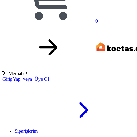
0
👋
Merhaba!
Giriş Yap veya Üye Ol
Siparişlerim