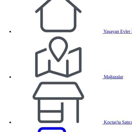
Yaşayan Evler
Mağazalar
Koçtaş'ta Satıc