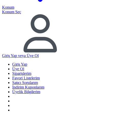
Konum
Konum Seç
Giriş Yap
veya Üye Ol
Giriş Yap
Üye Ol
Siparişlerim
Favori Listelerim
Satıcı Sorularım
İndirim Kuponlarım
Üyelik Bilgilerim