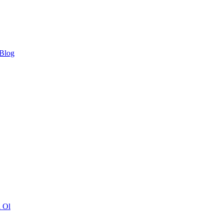
 Blog
ı Ol