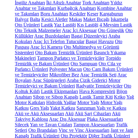
İngiliz Anahtarı
İki Ağızlı Anahtar
Tork Anahtarı
Yıldız
Anahtar ve Takımları
Kurbağcık Anahtarı
Kombine Anahtar
ve Takımları
Boru Anahtarı
Keskiler
Keser
Kargaburun
Balyoz
Balta
Kesici Aletler
Makas
Maket Bıçağı
Iskarpela
Oto Ürünleri
Lastik
Yaz Lastiği
Kış Lastiği
4 Mevsim Lastik
Oto Teknik Malzemeler
Araç İçi Aksesuar
Oto Güneşlik
Oto
Küllükler
Araç Buzdolapları
Bagaj Düzenleyici
Araba
Kokuları
Araç İçi Telefon Tutucular
Bagaj Havuzu
Oto
Paspası
Araç İçi Kamera
Oto Multimedya ve Görüntü
Sistemleri
Oto Bakım Temizlik Ürünleri
Basınçlı Yıkama
Makineleri
Tampon Parlatıcı ve Temizleyiciler
Torpido
Temizlik ve Bakım Ürünleri
Oto Şampuan
Oto Cila ve
Parlatıcı Ürünleri
Polyester Macun
Oto Cam Bakım Ürünleri
ve Temizleyiciler
Mikrofiber Bez
Araç Temizlik Seti
Araç
Boyaları
Araç Süpürgeleri
Araba Çizik Giderici
Motor
Temizleyici ve Bakım Ürünleri
Radyatör Temizleyiciler
Oto
Koltuk Kılıfı
Lastik Ekipmanları
Hava Kompresörü
Bijon
Anahtarı
Sibop ve Sibop Kapağı
Lastik Tamir Kiti
Kriko
Yağ
Motor Katkıları
Hidrolik Yağlar
Motor Yağı
Motor Yağı
Katkısı
Gres Yağı
Yakıt Katkısı
Şanzıman Yağı ve Katkısı
Akü ve Akü Aksesuarları
Akü
Akü Şarj Cihazları
Akü
Takviye Kablosu
Araç Dış Aksesuar
Plaka Aksesuarları
Silecek
Yan ve Tavan Çıtaları
Tampon Aksesuarları
Trafik
Setleri
Oto Brandaları
Vinç ve Vinç Aksesuarları
Jant ve Jant
Kapağı
Trafik Ürünleri
Oto Projektör
Diğer Trafik Ürünleri