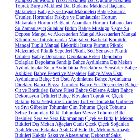
Pompası
Su Motoru
Hasat Makinesi
Dal Öğütme Makinesi
Toprak Burgu Makinesi
Dal Budama Makinesi
İlaçlama
Makineleri
Bahçe İş ve İnşaat Makineleri
Bahçe Sulama
Ürünleri
Hortumlar
Fıskiye ve Damlatıcılar
Hortum
Makaraları
Hortum Bağlantı Aparatları
Hortum Tabancaları
Su Zamanlayıcı
Sulaklar
Bidon
Bahçe Musluğu
Şişme Su
Deposu
Mangal ve Aksesuarları
Mangal Aksesuarları
Mangal
Kömürü ve Tutuşturucular
Mangal ve Barbekü
Kömürlü
Mangal
Tüplü Mangal
Elektrikli Izgara
Pürmüz
Piknik
Malzemeleri
Piknik Sepetleri
Piknik Seti
Semaver
Piknik
Örtüleri
Bahçe Depolama
Depolama Evleri
Depolama
Dolapları
Depolama Sandığı
Bahçe Aydınlatma
Dış Mekan
Aydınlatmalar
Solar Aydınlatma
Projektör ve Sensörler
Bahçe
Aplikleri
Bahçe Feneri ve Meşaleler
Bahçe Masa Üstü
Aydınlatma
Bahçe Set Üstü Aydınlatma
Bahçe Aydınlatma
Direkleri
Bahçe Peyzaj Ürünleri
Bahçe Yer Döşemeleri
Bahçe
Çit ve Bordürleri
Bahçe Filesi
Bahçe Gizleme Ağları
Bahçe
Dekorasyon Ürünleri
Bahçe Kovaları
Toprak ve Çiçek
Bakımı
Bitki Yetiştirme Ürünleri
Torf ve Topraklar
Gübreler
ve Sıvı Gübreler
Tohumlar
Çim Tohumu
Çiçek Tohumu
Sebze Tohumları
Bitki Tohumları
Meyve Tohumu
Bitki
Besinleri
Sera ve Sera Ekipmanları
Çiçek ve Bitki
İç Mekan
Bitkileri
Dış Mekan Ağaçları
Canlı Çiçek
Çiçek Soğanları
Aşılı Meyve Fidanları
Aşılı Gül
Fide
Dış Mekan Sarmaşık
Bitkileri
Kaktüs
Saksı ve Aksesuarları
Dekoratif Saksı