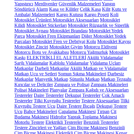
Yapıştırıcı
Merdivenler
Güvenlik Malzemeleri
Yangın
Söndürücü
Alarm
Kasa ve Kilitler
Çelik Kasa
Kilit
Kutu ve
Ambalaj Malzemeleri
Kargo Kutusu
Kargo Poşeti
Koli
Motosiklet Ürünleri
Motorsiklet Aksesuarları
Motosiklet
Kilidi
Motosiklet Stickerları
Motosiklet Rüzgarlık ve Siperlik
Motosiklet Aynası
Motosiklet Brandası
Motorsiklet Yedek
Parça
Motosiklet Fren Ekipmanları
Diğer Motosiklet Yedek
Parçaları
Motosiklet Fren ve Debriyaj Kolu
Motosiklet Kayışı
Motosiklet Zinciri
Motosiklet Giyim
Motorcu Eldiveni
Motorcu Botu ve Ayakkabısı
Motorcu Yağmurluk
Motosiklet
Kaskı
ELEKTRİKLİ EL ALETLERİ
Akülü Vidalamalar
Şarjlı Vidalamalar
Kablolu Vidalamalar
Vidalama Uçları
Matkaplar
Darbeli Matkaplar
Akülü Matkap ve Vidalamalar
Matkap Ucu ve Setleri
Somun Sıkma Makineleri
Darbesiz
Matkaplar
Manyetik Matkap
Sütunlu Matkap
Matkap Tezgahı
Kırıcılar ve Deliciler
Zımpara ve Polisaj
Zımpara Makineleri
Polisaj Makineleri
Planyalar
Zımpara Kağıdı ve Aksesuarları
Testereler
Daire Testereler
Dekupaj Testereler
Çok Amaçlı
Testereler
Tilki Kuyruğu Testereler
Testere Aksesuarları
Tilki
Kuyruğu Testere Ucu
Daire Testere Bıçağı
Dekupaj Testere
Ucu
Bahçe Makineleri
Çapalama Makinesi
Tırpan
Çit
Budama Makinesi
Hidrofor
Yaprak Toplama Makinesi
Motorlu Testere
Elektrikli Testereler
Benzinli Testereler
Testere Zincirleri ve Yağları
Çim Biçme Makinesi
Benzinli
Çim Biçme Makinesi
Elektrikli Çim Biçme Makinesi
Kenar