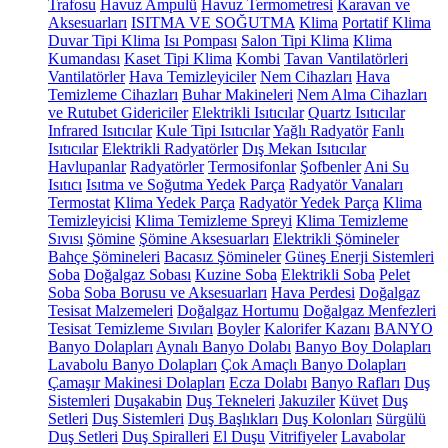
Trafosu
Havuz Ampulü
Havuz Termometresi
Karavan ve
Aksesuarları
ISITMA VE SOĞUTMA
Klima
Portatif Klima
Duvar Tipi Klima
Isı Pompası
Salon Tipi Klima
Klima
Kumandası
Kaset Tipi Klima
Kombi
Tavan Vantilatörleri
Vantilatörler
Hava Temizleyiciler
Nem Cihazları
Hava
Temizleme Cihazları
Buhar Makineleri
Nem Alma Cihazları
ve Rutubet Gidericiler
Elektrikli Isıtıcılar
Quartz Isıtıcılar
Infrared Isıtıcılar
Kule Tipi Isıtıcılar
Yağlı Radyatör
Fanlı
Isıtıcılar
Elektrikli Radyatörler
Dış Mekan Isıtıcılar
Havlupanlar
Radyatörler
Termosifonlar
Şofbenler
Ani Su
Isıtıcı
Isıtma ve Soğutma Yedek Parça
Radyatör Vanaları
Termostat
Klima Yedek Parça
Radyatör Yedek Parça
Klima
Temizleyicisi
Klima Temizleme Spreyi
Klima Temizleme
Sıvısı
Şömine
Şömine Aksesuarları
Elektrikli Şömineler
Bahçe Şömineleri
Bacasız Şömineler
Güneş Enerji Sistemleri
Soba
Doğalgaz Sobası
Kuzine Soba
Elektrikli Soba
Pelet
Soba
Soba Borusu ve Aksesuarları
Hava Perdesi
Doğalgaz
Tesisat Malzemeleri
Doğalgaz Hortumu
Doğalgaz Menfezleri
Tesisat Temizleme Sıvıları
Boyler
Kalorifer Kazanı
BANYO
Banyo Dolapları
Aynalı Banyo Dolabı
Banyo Boy Dolapları
Lavabolu Banyo Dolapları
Çok Amaçlı Banyo Dolapları
Çamaşır Makinesi Dolapları
Ecza Dolabı
Banyo Rafları
Duş
Sistemleri
Duşakabin
Duş Tekneleri
Jakuziler
Küvet
Duş
Setleri
Duş Sistemleri
Duş Başlıkları
Duş Kolonları
Sürgülü
Duş Setleri
Duş Spiralleri
El Duşu
Vitrifiyeler
Lavabolar