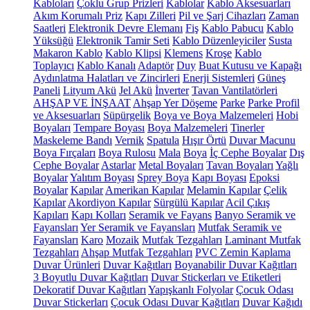
Kabloları
Çoklu Grup Prizleri
Kablolar
Kablo Aksesuarları
Akım Korumalı Priz
Kapı Zilleri
Pil ve Şarj Cihazları
Zaman
Saatleri
Elektronik Devre Elemanı
Fiş
Kablo Pabucu
Kablo
Yüksüğü
Elektronik Tamir Seti
Kablo Düzenleyiciler
Susta
Makaron Kablo
Kablo Klipsi
Klemens
Kroşe
Kablo
Toplayıcı
Kablo Kanalı
Adaptör
Duy
Buat Kutusu ve Kapağı
Aydınlatma Halatları ve Zincirleri
Enerji Sistemleri
Güneş
Paneli
Lityum Akü
Jel Akü
İnverter
Tavan Vantilatörleri
AHŞAP VE İNŞAAT
Ahşap Yer Döşeme
Parke
Parke Profil
ve Aksesuarları
Süpürgelik
Boya ve Boya Malzemeleri
Hobi
Boyaları
Tempare Boyası
Boya Malzemeleri
Tinerler
Maskeleme Bandı
Vernik
Spatula
Hışır Örtü
Duvar Macunu
Boya Fırçaları
Boya Rulosu
Mala
Boya
İç Cephe Boyalar
Dış
Cephe Boyalar
Astarlar
Metal Boyaları
Tavan Boyaları
Yağlı
Boyalar
Yalıtım Boyası
Sprey Boya
Kapı Boyası
Epoksi
Boyalar
Kapılar
Amerikan Kapılar
Melamin Kapılar
Çelik
Kapılar
Akordiyon Kapılar
Sürgülü Kapılar
Acil Çıkış
Kapıları
Kapı Kolları
Seramik ve Fayans
Banyo Seramik ve
Fayansları
Yer Seramik ve Fayansları
Mutfak Seramik ve
Fayansları
Karo
Mozaik
Mutfak Tezgahları
Laminant Mutfak
Tezgahları
Ahşap Mutfak Tezgahları
PVC Zemin Kaplama
Duvar Ürünleri
Duvar Kağıtları
Boyanabilir Duvar Kağıtları
3 Boyutlu Duvar Kağıtları
Duvar Stickerları ve Etiketleri
Dekoratif Duvar Kağıtları
Yapışkanlı Folyolar
Çocuk Odası
Duvar Stickerları
Çocuk Odası Duvar Kağıtları
Duvar Kağıdı