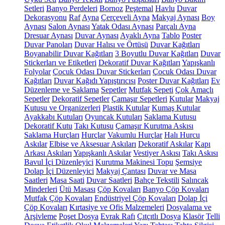
Setleri
Banyo Perdeleri
Bornoz
Peştemal
Havlu
Duvar
Dekorasyonu
Raf
Ayna
Çerçeveli Ayna
Makyaj Aynası
Boy
Aynası
Salon Aynası
Yatak Odası Aynası
Parçalı Ayna
Dresuar Aynası
Duvar Aynası
Ayaklı Ayna
Tablo
Poster
Duvar Panoları
Duvar Halısı ve Örtüsü
Duvar Kağıtları
Boyanabilir Duvar Kağıtları
3 Boyutlu Duvar Kağıtları
Duvar
Stickerları ve Etiketleri
Dekoratif Duvar Kağıtları
Yapışkanlı
Folyolar
Çocuk Odası Duvar Stickerları
Çocuk Odası Duvar
Kağıtları
Duvar Kağıdı Yapıştırıcısı
Poster Duvar Kağıtları
Ev
Düzenleme ve Saklama
Sepetler
Mutfak Sepeti
Çok Amaçlı
Sepetler
Dekoratif Sepetler
Çamaşır Sepetleri
Kutular
Makyaj
Kutusu ve Organizerleri
Plastik Kutular
Kumaş Kutular
Ayakkabı Kutuları
Oyuncak Kutuları
Saklama Kutusu
Dekoratif Kutu
Takı Kutusu
Çamaşır Kurutma Askısı
Saklama Hurçları
Hurçlar
Vakumlu Hurçlar
Halı Hurcu
Askılar
Elbise ve Aksesuar Askıları
Dekoratif Askılar
Kapı
Arkası Askıları
Yapışkanlı Askılar
Vestiyer Askısı
Takı Askısı
Bavul İçi Düzenleyici
Kurutma Makinesi Topu
Şemsiye
Dolap İçi Düzenleyici
Makyaj Çantası
Duvar ve Masa
Saatleri
Masa Saati
Duvar Saatleri
Bahçe Tekstili
Salıncak
Minderleri
Ütü Masası
Çöp Kovaları
Banyo Çöp Kovaları
Mutfak Çöp Kovaları
Endüstriyel Çöp Kovaları
Dolap İçi
Çöp Kovaları
Kırtasiye ve Ofis Malzemeleri
Dosyalama ve
Arşivleme
Poşet Dosya
Evrak Rafı
Çıtçıtlı Dosya
Klasör
Telli