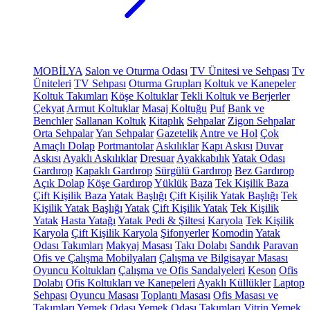
MOBİLYA
Salon ve Oturma Odası
TV Ünitesi ve Sehpası
Tv
Üniteleri
TV Sehpası
Oturma Grupları
Koltuk ve Kanepeler
Koltuk Takımları
Köşe Koltuklar
Tekli Koltuk ve Berjerler
Çekyat
Armut Koltuklar
Masaj Koltuğu
Puf
Bank ve
Benchler
Sallanan Koltuk
Kitaplık
Sehpalar
Zigon Sehpalar
Orta Sehpalar
Yan Sehpalar
Gazetelik
Antre ve Hol
Çok
Amaçlı Dolap
Portmantolar
Askılıklar
Kapı Askısı
Duvar
Askısı
Ayaklı Askılıklar
Dresuar
Ayakkabılık
Yatak Odası
Gardırop
Kapaklı Gardırop
Sürgülü Gardırop
Bez Gardırop
Açık Dolap
Köşe Gardırop
Yüklük
Baza
Tek Kişilik Baza
Çift Kişilik Baza
Yatak Başlığı
Çift Kişilik Yatak Başlığı
Tek
Kişilik Yatak Başlığı
Yatak
Çift Kişilik Yatak
Tek Kişilik
Yatak
Hasta Yatağı
Yatak Pedi & Şiltesi
Karyola
Tek Kişilik
Karyola
Çift Kişilik Karyola
Şifonyerler
Komodin
Yatak
Odası Takımları
Makyaj Masası
Takı Dolabı
Sandık
Paravan
Ofis ve Çalışma Mobilyaları
Çalışma ve Bilgisayar Masası
Oyuncu Koltukları
Çalışma ve Ofis Sandalyeleri
Keson
Ofis
Dolabı
Ofis Koltukları ve Kanepeleri
Ayaklı Küllükler
Laptop
Sehpası
Oyuncu Masası
Toplantı Masası
Ofis Masası ve
Takımları
Yemek Odası
Yemek Odası Takımları
Vitrin
Yemek