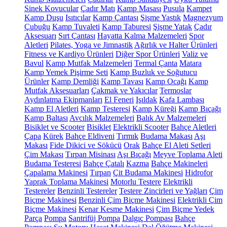
Sinek Kovucular
Çadır Matı
Kamp Masası
Pusula
Kampet
Kamp Duşu
Isıtıcılar
Kamp Çantası
Şişme Yastık
Magnezyum
Çubuğu
Kamp Tuvaleti
Kamp Taburesi
Şişme Yatak
Çadır
Aksesuarı
Sırt Çantası
Hayatta Kalma Malzemeleri
Spor
Aletleri
Pilates, Yoga ve Jimnastik
Ağırlık ve Halter Ürünleri
Fitness ve Kardiyo Ürünleri
Diğer Spor Ürünleri
Valiz ve
Bavul
Kamp Mutfak Malzemeleri
Termal Çanta
Matara
Kamp Yemek Pişirme Seti
Kamp Buzluk ve Soğutucu
Ürünler
Kamp Demliği
Kamp Tavası
Kamp Ocağı
Kamp
Mutfak Aksesuarları
Çakmak ve Yakıcılar
Termoslar
Aydınlatma Ekipmanları
El Feneri
Işıldak
Kafa Lambası
Kamp El Aletleri
Kamp Testeresi
Kamp Küreği
Kamp Bıçağı
Kamp Baltası
Avcılık Malzemeleri
Balık Av Malzemeleri
Bisiklet ve Scooter
Bisiklet
Elektrikli Scooter
Bahçe Aletleri
Çapa
Kürek
Bahçe Eldiveni
Tırmık
Budama Makası
Aşı
Makası
Fide Dikici ve Sökücü
Orak
Bahçe El Aleti Setleri
Çim Makası
Tırpan Misinası
Aşı Bıçağı
Meyve Toplama Aleti
Budama Testeresi
Bahçe Çatalı
Kazma
Bahçe Makineleri
Çapalama Makinesi
Tırpan
Çit Budama Makinesi
Hidrofor
Yaprak Toplama Makinesi
Motorlu Testere
Elektrikli
Testereler
Benzinli Testereler
Testere Zincirleri ve Yağları
Çim
Biçme Makinesi
Benzinli Çim Biçme Makinesi
Elektrikli Çim
Biçme Makinesi
Kenar Kesme Makinesi
Çim Biçme Yedek
Parça
Pompa
Santrifüj Pompa
Dalgıç Pompası
Bahçe