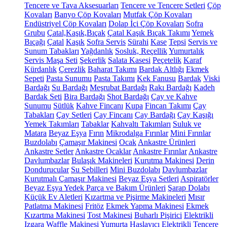
Tencere ve Tava Aksesuarları
Tencere ve Tencere Setleri
Çöp
Kovaları
Banyo Çöp Kovaları
Mutfak Çöp Kovaları
Endüstriyel Çöp Kovaları
Dolap İçi Çöp Kovaları
Sofra
Grubu
Çatal,Kaşık,Bıçak
Çatal Kaşık Bıçak Takımı
Yemek
Bıçağı
Çatal
Kaşık
Sofra Servis
Sürahi
Kase
Tepsi
Servis ve
Sunum Tabakları
Yağdanlık
Sosluk, Reçellik
Yumurtalık
Servis Maşa Seti
Şekerlik
Salata Kasesi
Peçetelik
Karaf
Kürdanlık
Çerezlik
Baharat Takımı
Bardak Altlığı
Ekmek
Sepeti
Pasta Sunumu
Pasta Takımı
Kek Fanusu
Bardak
Viski
Bardağı
Su Bardağı
Meşrubat Bardağı
Rakı Bardağı
Kadeh
Bardak Seti
Bira Bardağı
Shot Bardağı
Çay ve Kahve
Sunumu
Sütlük
Kahve Fincanı
Kupa
Fincan Takımı
Çay
Tabakları
Çay Setleri
Çay Fincanı
Çay Bardağı
Çay Kaşığı
Yemek Takımları
Tabaklar
Kahvaltı Takımları
Suluk ve
Matara
Beyaz Eşya
Fırın
Mikrodalga Fırınlar
Mini Fırınlar
Buzdolabı
Çamaşır Makinesi
Ocak
Ankastre Ürünleri
Ankastre Setler
Ankastre Ocaklar
Ankastre Fırınlar
Ankastre
Davlumbazlar
Bulaşık Makineleri
Kurutma Makinesi
Derin
Dondurucular
Su Sebilleri
Mini Buzdolabı
Davlumbazlar
Kurutmalı Çamaşır Makinesi
Beyaz Eşya Setleri
Aspiratörler
Beyaz Eşya Yedek Parça ve Bakım Ürünleri
Şarap Dolabı
Küçük Ev Aletleri
Kızartma ve Pişirme Makineleri
Mısır
Patlatma Makinesi
Fritöz
Ekmek Yapma Makinesi
Ekmek
Kızartma Makinesi
Tost Makinesi
Buharlı Pişirici
Elektrikli
Izgara
Waffle Makinesi
Yumurta Haşlayıcı
Elektrikli Tencere