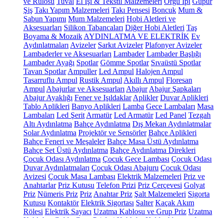
ve Rulosu
Tuval
El İşi & Tekstil Malzemeleri
Örgü İpi
Güpür
Şiş
Takı Yapım Malzemeleri
Takı Pensesi
Boncuk
Mum &
Sabun Yapımı
Mum Malzemeleri
Hobi Aletleri ve
Aksesuarları
Silikon Tabancaları
Diğer Hobi Aletleri
Taş
Boyama & Mozaik
AYDINLATMA VE ELEKTRİK
Ev
Aydınlatmaları
Avizeler
Sarkıt Avizeler
Plafonyer Avizeler
Lambaderler ve Aksesuarları
Lambader
Lambader Başlığı
Lambader Ayağı
Spotlar
Gömme Spotlar
Sıvaüstü Spotlar
Tavan Spotlar
Ampuller
Led Ampul
Halojen Ampul
Tasarruflu Ampul
Rustik Ampul
Akıllı Ampul
Floresan
Ampul
Abajurlar ve Aksesuarları
Abajur
Abajur Şapkaları
Abajur Ayaklığı
Fener ve Işıldaklar
Aplikler
Duvar Aplikleri
Tablo Aplikleri
Banyo Aplikleri
Lamba
Gece Lambaları
Masa
Lambaları
Led Şerit
Armatür
Led Armatür
Led Panel
Tezgah
Altı Aydınlatma
Bahçe Aydınlatma
Dış Mekan Aydınlatmalar
Solar Aydınlatma
Projektör ve Sensörler
Bahçe Aplikleri
Bahçe Feneri ve Meşaleler
Bahçe Masa Üstü Aydınlatma
Bahçe Set Üstü Aydınlatma
Bahçe Aydınlatma Direkleri
Çocuk Odası Aydınlatma
Çocuk Gece Lambası
Çocuk Odası
Duvar Aydınlatmaları
Çocuk Odası Abajuru
Çocuk Odası
Avizesi
Çocuk Masa Lambası
Elektrik Malzemeleri
Priz ve
Anahtarlar
Priz Kutusu
Telefon Prizi
Priz Çerçevesi
Golyat
Priz
Nümeris Priz
Priz
Anahtar Priz
Şalt Malzemeleri
Sigorta
Kutusu
Kontaktör
Elektrik Sigortası
Şalter
Kaçak Akım
Rölesi
Elektrik Sayacı
Uzatma Kablosu ve Grup Priz
Uzatma