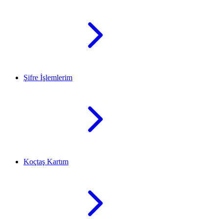
Şifre İşlemlerim
Koçtaş Kartım