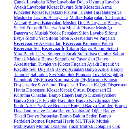
Çanak Lavabolar
Köşe Lavabolar
Dolap Uyumlu Lavabo
Ayaklı Lavabolar
Klozet
Duvara Sıfır Klozetler
Asma
Klozetler
Klozet Kapakları
Pisuvar
Tuvalet Taşı
Batarya ve
Musluklar
Lavabo Bataryaları
Mutfak Bataryaları
Su Tasarruf
Aparatı
Banyo Bataryaları
Musluk
Duş Bataryaları
Batarya
Setleri
Fotoselli Batarya
Ara Musluk
Pisuvar Musluğu
Batarya ve Musluk Yedek Parçaları
Sifon
Lavabo Sifonu
Eviye Sifonu
Yer Sifonu
Sifon Aksesuarları ve Parçaları
Rezervuar ve Aksesuarları
Rezervuar Kumanda Paneli
Rezervuar Seti
Rezervuar İç Takımı
Banyo Bakım Setleri
Yara Bandı
Lif ve Süngerler
Sıcak Su Torbası
Cımbız
Sabun
Tırnak Makası
Banyo Seramik ve Fayansları
Banyo
Aksesuarları
Tuvalet ve Klozet Fırçaları
Ayaklı Fırçalık ve
Kağıtlık Seti
Duş Rafı
Banyo Aynaları
Banyo Askısı
Banyo
Taburesi
Sabunluk
Sıvı Sabunluk Pompası
Tuvalet Kağıtlığı
Pamukluk
Diş Fırçası Koruma Kabı
Diş Macunu Kutusu
Dispenserler
Sıvı Sabun Dispenseri
Tuvalet Kağıdı Dispenseri
Havlu Dispenseri
Klozet Kapak Örtüsü Dispenseri
El
Kurutma Cihazları
Banyo Etajeri
Banyo Düzenleyicileri
Banyo Seti
Diş Fırçalık
Havluluk
Banyo Kaydırmazı
Duş
Perde Askısı
Yaşlı ve Bedensel Engelli Banyo Ürünleri
Banyo
Havalandırma ve Isıtma
Banyo Aspiratörü
Diğer
Banyo
Tekstil
Banyo Paspasları
Banyo Bakım Setleri
Banyo
Perdeleri
Bornoz
Peştemal
Havlu
MUTFAK
Mutfak
Mobilyaları
Mutfak Dolapları
Hazır Mutfak Dolapları
Çok