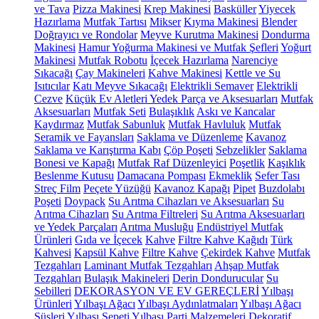
ve Tava
Pizza Makinesi
Krep Makinesi
Basküller
Yiyecek
Hazırlama
Mutfak Tartısı
Mikser
Kıyma Makinesi
Blender
Doğrayıcı ve Rondolar
Meyve Kurutma Makinesi
Dondurma
Makinesi
Hamur Yoğurma Makinesi ve Mutfak Şefleri
Yoğurt
Makinesi
Mutfak Robotu
İçecek Hazırlama
Narenciye
Sıkacağı
Çay Makineleri
Kahve Makinesi
Kettle ve Su
Isıtıcılar
Katı Meyve Sıkacağı
Elektrikli Semaver
Elektrikli
Cezve
Küçük Ev Aletleri Yedek Parça ve Aksesuarları
Mutfak
Aksesuarları
Mutfak Seti
Bulaşıklık
Askı ve Kancalar
Kaydırmaz
Mutfak Sabunluk
Mutfak Havluluk
Mutfak
Seramik ve Fayansları
Saklama ve Düzenleme
Kavanoz
Saklama ve Karıştırma Kabı
Çöp Poşeti
Sebzelikler
Saklama
Bonesi ve Kapağı
Mutfak Raf Düzenleyici
Poşetlik
Kaşıklık
Beslenme Kutusu
Damacana Pompası
Ekmeklik
Sefer Tası
Streç Film
Peçete Yüzüğü
Kavanoz Kapağı
Pipet
Buzdolabı
Poşeti
Doypack
Su Arıtma Cihazları ve Aksesuarları
Su
Arıtma Cihazları
Su Arıtma Filtreleri
Su Arıtma Aksesuarları
ve Yedek Parçaları
Arıtma Musluğu
Endüstriyel Mutfak
Ürünleri
Gıda ve İçecek
Kahve
Filtre Kahve Kağıdı
Türk
Kahvesi
Kapsül Kahve
Filtre Kahve
Çekirdek Kahve
Mutfak
Tezgahları
Laminant Mutfak Tezgahları
Ahşap Mutfak
Tezgahları
Bulaşık Makineleri
Derin Dondurucular
Su
Sebilleri
DEKORASYON VE EV GEREÇLERİ
Yılbaşı
Ürünleri
Yılbaşı Ağacı
Yılbaşı Aydınlatmaları
Yılbaşı Ağacı
Süsleri
Yılbaşı Sepeti
Yılbaşı Parti Malzemeleri
Dekoratif