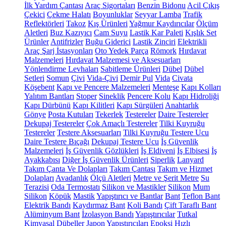
İlk Yardım Çantası
Araç Sigortaları
Benzin Bidonu
Acil Çıkış
Çekici
Çekme Halatı
Boyunluklar
Seyyar Lamba
Trafik
Reflektörleri
Takoz
Kış Ürünleri
Yağmur Kaydırıcılar
Ölçüm
Aletleri
Buz Kazıyıcı
Cam Suyu
Lastik Kar Paleti
Kışlık Set
Ürünler
Antifrizler
Buğu Giderici
Lastik Zinciri
Elektrikli
Araç Şarj İstasyonları
Oto Yedek Parça
Römork
Hırdavat
Malzemeleri
Hırdavat Malzemesi ve Aksesuarları
Yönlendirme Levhaları
Sabitleme Ürünleri
Dübel
Dübel
Setleri
Somun
Çivi
Vida-Çivi
Demir Pul
Vida
Civata
Köşebent
Kapı ve Pencere Malzemeleri
Menteşe
Kapı Kolları
Yalıtım Bantları
Stoper
Sineklik
Pencere Kolu
Kapı Hidroliği
Kapı Dürbünü
Kapı Kilitleri
Kapı Sürgüleri
Anahtarlık
Gönye
Posta Kutuları
Tekerlek
Testereler
Daire Testereler
Dekupaj Testereler
Çok Amaçlı Testereler
Tilki Kuyruğu
Testereler
Testere Aksesuarları
Tilki Kuyruğu Testere Ucu
Daire Testere Bıçağı
Dekupaj Testere Ucu
İş Güvenlik
Malzemeleri
İş Güvenlik Gözlükleri
İş Eldiveni
İş Elbisesi
İş
Ayakkabısı
Diğer İş Güvenlik Ürünleri
Siperlik
Lanyard
Takım Çanta Ve Dolapları
Takım Çantası
Takım ve Hizmet
Dolapları
Avadanlık
Ölçü Aletleri
Metre ve Şerit Metre
Su
Terazisi
Oda Termostatı
Silikon ve Mastikler
Silikon
Mum
Silikon
Köpük
Mastik
Yapıştırıcı ve Bantlar
Bant
Teflon Bant
Elektrik Bandı
Kaydırmaz Bant
Koli Bandı
Çift Taraflı Bant
Alüminyum Bant
İzolasyon Bandı
Yapıştırıcılar
Tutkal
Kimyasal Dübeller
Japon Yapıştırıcıları
Epoksi
Hızlı