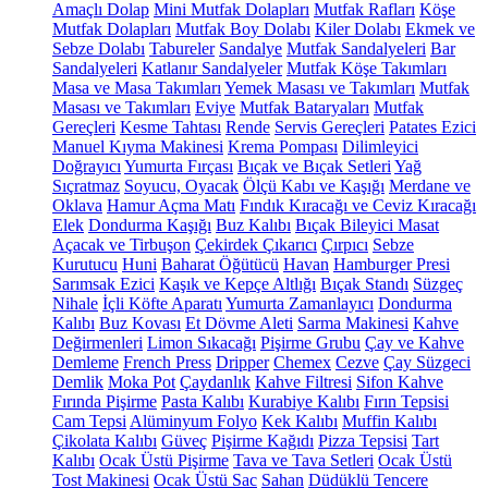
Amaçlı Dolap
Mini Mutfak Dolapları
Mutfak Rafları
Köşe
Mutfak Dolapları
Mutfak Boy Dolabı
Kiler Dolabı
Ekmek ve
Sebze Dolabı
Tabureler
Sandalye
Mutfak Sandalyeleri
Bar
Sandalyeleri
Katlanır Sandalyeler
Mutfak Köşe Takımları
Masa ve Masa Takımları
Yemek Masası ve Takımları
Mutfak
Masası ve Takımları
Eviye
Mutfak Bataryaları
Mutfak
Gereçleri
Kesme Tahtası
Rende
Servis Gereçleri
Patates Ezici
Manuel Kıyma Makinesi
Krema Pompası
Dilimleyici
Doğrayıcı
Yumurta Fırçası
Bıçak ve Bıçak Setleri
Yağ
Sıçratmaz
Soyucu, Oyacak
Ölçü Kabı ve Kaşığı
Merdane ve
Oklava
Hamur Açma Matı
Fındık Kıracağı ve Ceviz Kıracağı
Elek
Dondurma Kaşığı
Buz Kalıbı
Bıçak Bileyici Masat
Açacak ve Tirbuşon
Çekirdek Çıkarıcı
Çırpıcı
Sebze
Kurutucu
Huni
Baharat Öğütücü
Havan
Hamburger Presi
Sarımsak Ezici
Kaşık ve Kepçe Altlığı
Bıçak Standı
Süzgeç
Nihale
İçli Köfte Aparatı
Yumurta Zamanlayıcı
Dondurma
Kalıbı
Buz Kovası
Et Dövme Aleti
Sarma Makinesi
Kahve
Değirmenleri
Limon Sıkacağı
Pişirme Grubu
Çay ve Kahve
Demleme
French Press
Dripper
Chemex
Cezve
Çay Süzgeci
Demlik
Moka Pot
Çaydanlık
Kahve Filtresi
Sifon Kahve
Fırında Pişirme
Pasta Kalıbı
Kurabiye Kalıbı
Fırın Tepsisi
Cam Tepsi
Alüminyum Folyo
Kek Kalıbı
Muffin Kalıbı
Çikolata Kalıbı
Güveç
Pişirme Kağıdı
Pizza Tepsisi
Tart
Kalıbı
Ocak Üstü Pişirme
Tava ve Tava Setleri
Ocak Üstü
Tost Makinesi
Ocak Üstü Sac
Sahan
Düdüklü Tencere