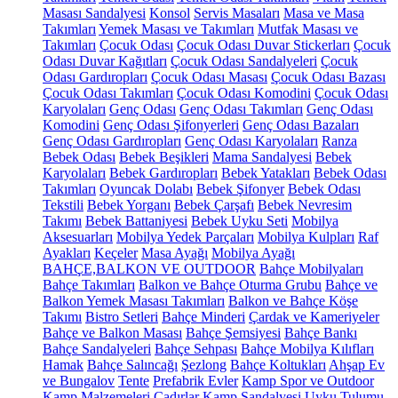
Masası Sandalyesi
Konsol
Servis Masaları
Masa ve Masa
Takımları
Yemek Masası ve Takımları
Mutfak Masası ve
Takımları
Çocuk Odası
Çocuk Odası Duvar Stickerları
Çocuk
Odası Duvar Kağıtları
Çocuk Odası Sandalyeleri
Çocuk
Odası Gardıropları
Çocuk Odası Masası
Çocuk Odası Bazası
Çocuk Odası Takımları
Çocuk Odası Komodini
Çocuk Odası
Karyolaları
Genç Odası
Genç Odası Takımları
Genç Odası
Komodini
Genç Odası Şifonyerleri
Genç Odası Bazaları
Genç Odası Gardıropları
Genç Odası Karyolaları
Ranza
Bebek Odası
Bebek Beşikleri
Mama Sandalyesi
Bebek
Karyolaları
Bebek Gardıropları
Bebek Yatakları
Bebek Odası
Takımları
Oyuncak Dolabı
Bebek Şifonyer
Bebek Odası
Tekstili
Bebek Yorganı
Bebek Çarşafı
Bebek Nevresim
Takımı
Bebek Battaniyesi
Bebek Uyku Seti
Mobilya
Aksesuarları
Mobilya Yedek Parçaları
Mobilya Kulpları
Raf
Ayakları
Keçeler
Masa Ayağı
Mobilya Ayağı
BAHÇE,BALKON VE OUTDOOR
Bahçe Mobilyaları
Bahçe Takımları
Balkon ve Bahçe Oturma Grubu
Bahçe ve
Balkon Yemek Masası Takımları
Balkon ve Bahçe Köşe
Takımı
Bistro Setleri
Bahçe Minderi
Çardak ve Kameriyeler
Bahçe ve Balkon Masası
Bahçe Şemsiyesi
Bahçe Bankı
Bahçe Sandalyeleri
Bahçe Sehpası
Bahçe Mobilya Kılıfları
Hamak
Bahçe Salıncağı
Şezlong
Bahçe Koltukları
Ahşap Ev
ve Bungalov
Tente
Prefabrik Evler
Kamp Spor ve Outdoor
Kamp Malzemeleri
Çadırlar
Kamp Sandalyesi
Uyku Tulumu