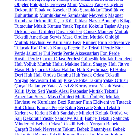
Objeler
Fotoğraf Çerçevesi
Mum
Vazolar
Yapay Çiçekler
Dekoratif Tabak ve Kaseler
Biblo
Şaraplıklar
Tütsülük ve
Buhurdanlık
Mumluklar ve Şamdanlar
Meyvelik
Magnet
Kumbara
Dekoratif Taşlar
Kül Tablası
Nazar Boncuğu
Kitap
Tutucular
Müzik Kutusu
Yatak Tepsisi
Kokulu Taşlar
Ahşap
Dekorasyon Ürünleri
Duvar Süsleri
Cansız Manken
Mutfak
Tekstili
Amerikan Servis
Masa Örtüleri
Mutfak Önlüğü
Mutfak Havlusu ve Kurulama Bezi
Runner
Fırın Eldiveni ve
Tutacak
Raf Örtüsü
Kumaş Peçete
Ev Tekstili
Perde
Stor
Perde
Jaluziler
Tül Perde
Perde Aksesuarları
Fon Perde
Rustik Perde
Çocuk Odası Perdesi
Güneşlik
Mutfak Perdeleri
Halı
Yolluk
Mutfak Halısı
Makine Halısı
Shaggy Halı
Jüt ve
Hasır Halı
Çocuk Odası Halıları
Halı Kaydırmazı
El Halısı
Deri Halı
Halı Örtüsü
Bambu Halı
Yatak Odası Tekstili
Yorgan
Nevresim Takımı
Pike ve Pike Takımı
Yatak Örtüsü
Çarşaf
Battaniye
Yatak Alezi & Koruyucusu
Yastık
Yastık
Kılıfı
Uyku Seti
Yastık Alezi
Paspaslar
Mutfak Tekstili
Amerikan Servis
Masa Örtüleri
Mutfak Önlüğü
Mutfak
Havlusu ve Kurulama Bezi
Runner
Fırın Eldiveni ve Tutacak
Raf Örtüsü
Kumaş Peçete
Kilim
Seccade
Salon Tekstili
Kırlent ve Kırlent Kılıfı
Sandalye Minderi
Koltuk Örtüsü ve
Şalı
Dekoratif Yastık
Sandalye Kılıfı
Bahçe Tekstili
Salıncak
Minderleri
Bebek Odası Tekstili
Bebek Yorganı
Bebek
Çarşafı
Bebek Nevresim Takımı
Bebek Battaniyesi
Bebek
Uyku Seti
Banyo Tekstil
Banyo Paspasları
Banyo Bakım