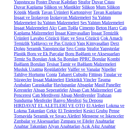
Yapıştırıcısı
Poster Duvar Kağıtları
Strafor
Duvar Çıtası
Duvar Kaplama
Silikon ve Mastikler
Silikon
Mum Silikon
Köpük
Mastik
Tavan Ürünleri
Kartonpiyer
Tavan Kaplama
İnşaat ve İzolasyon
İzolasyon Malzemeleri
Su Yalıtım
Malzemeleri
Isı Yalıtım Malzemeleri
Ses Yalıtım Malzemeleri
İnşaat Malzemeleri
Alçı
Cam Tuğla
Çimento
Beton Harcı
Çatı
Kaplama Malzemeleri
İnşaat Kimyasalları
İnşaat Temizlik
Ürünleri
Lavabo Çözücü
Harç ve Sıva Çözücü
Çok Amaçlı
Temizlik
Yağlayıcı ve Pas Çözücü
Yapı Kimyasalları
Derz
Dolgu
Seramik Yapıştırıcılar
Sıvı Conta
Strafor Yapıştırılar
Plastik Boru ve Ek Parçalar
Boru Bağlantı ve Aksesuarları
Temiz Su Boruları
Atık Su Boruları
PPRC Borular
Kombi
Bağlantı Boruları
Tesisat Tamir ve Bağlantı Malzemeleri
Musluk Uzatma
Regülatörler
Valfler ve Vanalar
Nipeller
Tahliye Hortumu
Conta
Taharet Çubuğu
Fittings
Tıpalar ve
Süzgeçler
İnşaat Makineleri
Elektrikli Vinçler
Taşıma
Arabaları
Caraskallar
Havlupanlar
Ahşaplar
Masif Paneller
Keresteler
Ahşap Seperatörler
Ahşap Çatı Malzemeleri
Çatı
Penceresi
Çatı Merdiveni
Ahşap Merdivenler
Trabzan
Sundurma
Menfezler
Banyo Menfezi
Su Deposu
HIRDAVAT EL ALETLERİ VE OTO
El Aletleri
Lokma ve
Lokma Takımları
Çekiç
El Testereleri
Kesici Grubu
Pense
Tornavida
Seramik ve Sıvacı Aletleri
Mengene ve İşkenceler
Zımbalar ve Aksesuarları
Zımpara ve Eğeler
Anahtarlar
Anahtar Takımları
Alyan Anahtarları
Açık Ağız Anahtar