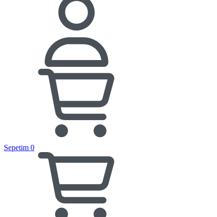
Sepetim
0