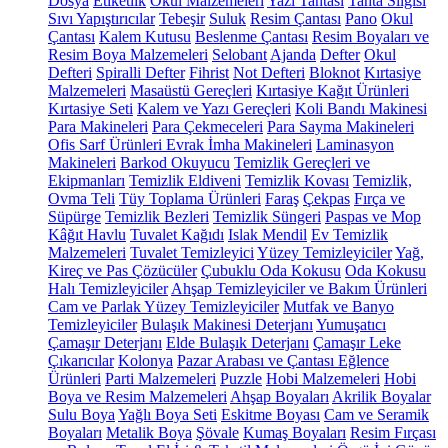
Dosya
Etiketlik
Okul Malzemeleri
Yazı Tahtası
Tahta Silgisi
Sıvı Yapıştırıcılar
Tebeşir
Suluk
Resim Çantası
Pano
Okul
Çantası
Kalem Kutusu
Beslenme Çantası
Resim Boyaları ve
Resim Boya Malzemeleri
Selobant
Ajanda
Defter
Okul
Defteri
Spiralli Defter
Fihrist
Not Defteri
Bloknot
Kırtasiye
Malzemeleri
Masaüstü Gereçleri
Kırtasiye Kağıt Ürünleri
Kırtasiye Seti
Kalem ve Yazı Gereçleri
Koli Bandı Makinesi
Para Makineleri
Para Çekmeceleri
Para Sayma Makineleri
Ofis Sarf Ürünleri
Evrak İmha Makineleri
Laminasyon
Makineleri
Barkod Okuyucu
Temizlik Gereçleri ve
Ekipmanları
Temizlik Eldiveni
Temizlik Kovası
Temizlik,
Ovma Teli
Tüy Toplama Ürünleri
Faraş
Çekpas
Fırça ve
Süpürge
Temizlik Bezleri
Temizlik Süngeri
Paspas ve Mop
Kâğıt Havlu
Tuvalet Kağıdı
Islak Mendil
Ev Temizlik
Malzemeleri
Tuvalet Temizleyici
Yüzey Temizleyiciler
Yağ,
Kireç ve Pas Çözücüler
Çubuklu Oda Kokusu
Oda Kokusu
Halı Temizleyiciler
Ahşap Temizleyiciler ve Bakım Ürünleri
Cam ve Parlak Yüzey Temizleyiciler
Mutfak ve Banyo
Temizleyiciler
Bulaşık Makinesi Deterjanı
Yumuşatıcı
Çamaşır Deterjanı
Elde Bulaşık Deterjanı
Çamaşır Leke
Çıkarıcılar
Kolonya
Pazar Arabası ve Çantası
Eğlence
Ürünleri
Parti Malzemeleri
Puzzle
Hobi Malzemeleri
Hobi
Boya ve Resim Malzemeleri
Ahşap Boyaları
Akrilik Boyalar
Sulu Boya
Yağlı Boya Seti
Eskitme Boyası
Cam ve Seramik
Boyaları
Metalik Boya
Şövale
Kumaş Boyaları
Resim Fırçası