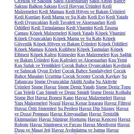
Çiçeklik ve Saksılık
Saksı Aksesuarları
Saksı Altlığı
Bahçe
Saksısı
Balkon Saksısı
Evcil Hayvan Ürünleri
Kedi
Malzemeleri
Kedi Maması
Kedi Hijyen ve Bakım Ürünleri
Kedi Kumları
Kedi Mama ve Su Kabı
Kedi Evi
Kedi Yatağı
Kedi Oyuncakları
Kedi Tuvaleti ve Aksesuarları
Kedi
Ödülleri
Kedi Tırmalaması
Kedi Vitamini
Kedi Taşıma
Çantası
Köpek Malzemeleri
Köpek Yatağı
Köpek Vitamini
Köpek Oyuncakları
Köpek Mama ve Su Kabı
Köpek
Güvenlik
Köpek Hijyen ve Bakım Ürünleri
Köpek Ödülleri
Köpek Maması
Köpek Kulübesi
Köpek Tasmaları
Köpek
Elbisesi
Köpek Kafesi
Kümesler
Kuş Malzemeleri
Kuş Sağlık
ve Bakım Ürünleri
Kuş Kafesleri ve Aksesuarları
Kuş Yemi
Kuş Suluk ve Yemlikleri
Çocuk Bahçe Oyuncakları
Kaydırak
ve Salıncak
Oyun Evleri
Çocuk Bahçe Sandalyeleri
Çocuk
Bahçe Masaları
Uçurtma
Çocuk Scooter
Çocuk Kaykay
Su
Tabancası
Şişme Oyuncaklar
Akülü Araba
Su Aktivite
Ürünleri
Şişme Havuz
Şişme Deniz Yatağı
Şişme Deniz Topu
Can Yeleği
Can Simidi ve Deniz Simidi
Şişme Deniz Kolluğu
Şişme Bot
Havuz Bonesi
Kano
Havuz Malzemeleri
Havuz
Yapı Malzemeleri
Nozul
Havuz Kenar Izgarası
Havuz Filtresi
Havuz Örtü Sistemleri
Su Perdesi
Havuz Dip Süzgeç
Havuz
ve Dozaj Pompası
Havuz Kimyasalları
Havuz Temizlik
Ekipmanları
Havuz Süpürge Hortumu
Havuz Kepçesi
Havuz
Robotu
Havuz Süpürgesi ve Fırçası
Havuz Merdiveni
Havuz
Duşu ve Masaj Jeti
Havuz Aydınlatma ve Isıtma
Havuz