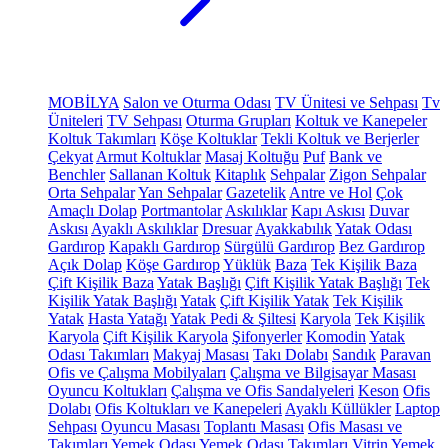
MOBİLYA
Salon ve Oturma Odası
TV Ünitesi ve Sehpası
Tv
Üniteleri
TV Sehpası
Oturma Grupları
Koltuk ve Kanepeler
Koltuk Takımları
Köşe Koltuklar
Tekli Koltuk ve Berjerler
Çekyat
Armut Koltuklar
Masaj Koltuğu
Puf
Bank ve
Benchler
Sallanan Koltuk
Kitaplık
Sehpalar
Zigon Sehpalar
Orta Sehpalar
Yan Sehpalar
Gazetelik
Antre ve Hol
Çok
Amaçlı Dolap
Portmantolar
Askılıklar
Kapı Askısı
Duvar
Askısı
Ayaklı Askılıklar
Dresuar
Ayakkabılık
Yatak Odası
Gardırop
Kapaklı Gardırop
Sürgülü Gardırop
Bez Gardırop
Açık Dolap
Köşe Gardırop
Yüklük
Baza
Tek Kişilik Baza
Çift Kişilik Baza
Yatak Başlığı
Çift Kişilik Yatak Başlığı
Tek
Kişilik Yatak Başlığı
Yatak
Çift Kişilik Yatak
Tek Kişilik
Yatak
Hasta Yatağı
Yatak Pedi & Şiltesi
Karyola
Tek Kişilik
Karyola
Çift Kişilik Karyola
Şifonyerler
Komodin
Yatak
Odası Takımları
Makyaj Masası
Takı Dolabı
Sandık
Paravan
Ofis ve Çalışma Mobilyaları
Çalışma ve Bilgisayar Masası
Oyuncu Koltukları
Çalışma ve Ofis Sandalyeleri
Keson
Ofis
Dolabı
Ofis Koltukları ve Kanepeleri
Ayaklı Küllükler
Laptop
Sehpası
Oyuncu Masası
Toplantı Masası
Ofis Masası ve
Takımları
Yemek Odası
Yemek Odası Takımları
Vitrin
Yemek