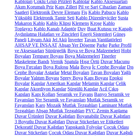
Kabloları
Çoklu Grup Prizleri
Kablolar
Kablo Aksesuarları
Akım Korumalı Priz
Kapı Zilleri
Pil ve Şarj Cihazları
Zaman
Saatleri
Elektronik Devre Elemanı
Fiş
Kablo Pabucu
Kablo
Yüksüğü
Elektronik Tamir Seti
Kablo Düzenleyiciler
Susta
Makaron Kablo
Kablo Klipsi
Klemens
Kroşe
Kablo
Toplayıcı
Kablo Kanalı
Adaptör
Duy
Buat Kutusu ve Kapağı
Aydınlatma Halatları ve Zincirleri
Enerji Sistemleri
Güneş
Paneli
Lityum Akü
Jel Akü
İnverter
Tavan Vantilatörleri
AHŞAP VE İNŞAAT
Ahşap Yer Döşeme
Parke
Parke Profil
ve Aksesuarları
Süpürgelik
Boya ve Boya Malzemeleri
Hobi
Boyaları
Tempare Boyası
Boya Malzemeleri
Tinerler
Maskeleme Bandı
Vernik
Spatula
Hışır Örtü
Duvar Macunu
Boya Fırçaları
Boya Rulosu
Mala
Boya
İç Cephe Boyalar
Dış
Cephe Boyalar
Astarlar
Metal Boyaları
Tavan Boyaları
Yağlı
Boyalar
Yalıtım Boyası
Sprey Boya
Kapı Boyası
Epoksi
Boyalar
Kapılar
Amerikan Kapılar
Melamin Kapılar
Çelik
Kapılar
Akordiyon Kapılar
Sürgülü Kapılar
Acil Çıkış
Kapıları
Kapı Kolları
Seramik ve Fayans
Banyo Seramik ve
Fayansları
Yer Seramik ve Fayansları
Mutfak Seramik ve
Fayansları
Karo
Mozaik
Mutfak Tezgahları
Laminant Mutfak
Tezgahları
Ahşap Mutfak Tezgahları
PVC Zemin Kaplama
Duvar Ürünleri
Duvar Kağıtları
Boyanabilir Duvar Kağıtları
3 Boyutlu Duvar Kağıtları
Duvar Stickerları ve Etiketleri
Dekoratif Duvar Kağıtları
Yapışkanlı Folyolar
Çocuk Odası
Duvar Stickerları
Çocuk Odası Duvar Kağıtları
Duvar Kağıdı