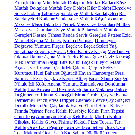
Amaçlı Dolap
Mini Mutfak Dolapları
Mutfak Rafları
Köşe
Mutfak Dolapları
Mutfak Boy Dolabı
Kiler Dolabı
Ekmek ve
Sebze Dolabı
Tabureler
Sandalye
Mutfak Sandalyeleri
Bar
Sandalyeleri
Katlanır Sandalyeler
Mutfak Köşe Takımları
Masa ve Masa Takımları
Yemek Masası ve Takımları
Mutfak
Masası ve Takımları
Eviye
Mutfak Bataryaları
Mutfak
Gereçleri
Kesme Tahtası
Rende
Servis Gereçleri
Patates Ezici
Manuel Kıyma Makinesi
Krema Pompası
Dilimleyici
Doğrayıcı
Yumurta Fırçası
Bıçak ve Bıçak Setleri
Yağ
Sıçratmaz
Soyucu, Oyacak
Ölçü Kabı ve Kaşığı
Merdane ve
Oklava
Hamur Açma Matı
Fındık Kıracağı ve Ceviz Kıracağı
Elek
Dondurma Kaşığı
Buz Kalıbı
Bıçak Bileyici Masat
Açacak ve Tirbuşon
Çekirdek Çıkarıcı
Çırpıcı
Sebze
Kurutucu
Huni
Baharat Öğütücü
Havan
Hamburger Presi
Sarımsak Ezici
Kaşık ve Kepçe Altlığı
Bıçak Standı
Süzgeç
Nihale
İçli Köfte Aparatı
Yumurta Zamanlayıcı
Dondurma
Kalıbı
Buz Kovası
Et Dövme Aleti
Sarma Makinesi
Kahve
Değirmenleri
Limon Sıkacağı
Pişirme Grubu
Çay ve Kahve
Demleme
French Press
Dripper
Chemex
Cezve
Çay Süzgeci
Demlik
Moka Pot
Çaydanlık
Kahve Filtresi
Sifon Kahve
Fırında Pişirme
Pasta Kalıbı
Kurabiye Kalıbı
Fırın Tepsisi
Cam Tepsi
Alüminyum Folyo
Kek Kalıbı
Muffin Kalıbı
Çikolata Kalıbı
Güveç
Pişirme Kağıdı
Pizza Tepsisi
Tart
Kalıbı
Ocak Üstü Pişirme
Tava ve Tava Setleri
Ocak Üstü
Tost Makinesi
Ocak Üstü Sac
Sahan
Düdüklü Tencere