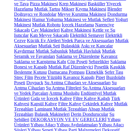
ve Tava
Pizza Makinesi
Krep Makinesi
Basküller
Yiyecek
Hazırlama
Mutfak Tartısı
Mikser
Kıyma Makinesi
Blender
Doğrayıcı ve Rondolar
Meyve Kurutma Makinesi
Dondurma
Makinesi
Hamur Yoğurma Makinesi ve Mutfak Şefleri
Yoğurt
Makinesi
Mutfak Robotu
İçecek Hazırlama
Narenciye
Sıkacağı
Çay Makineleri
Kahve Makinesi
Kettle ve Su
Isıtıcılar
Katı Meyve Sıkacağı
Elektrikli Semaver
Elektrikli
Cezve
Küçük Ev Aletleri Yedek Parça ve Aksesuarları
Mutfak
Aksesuarları
Mutfak Seti
Bulaşıklık
Askı ve Kancalar
Kaydırmaz
Mutfak Sabunluk
Mutfak Havluluk
Mutfak
Seramik ve Fayansları
Saklama ve Düzenleme
Kavanoz
Saklama ve Karıştırma Kabı
Çöp Poşeti
Sebzelikler
Saklama
Bonesi ve Kapağı
Mutfak Raf Düzenleyici
Poşetlik
Kaşıklık
Beslenme Kutusu
Damacana Pompası
Ekmeklik
Sefer Tası
Streç Film
Peçete Yüzüğü
Kavanoz Kapağı
Pipet
Buzdolabı
Poşeti
Doypack
Su Arıtma Cihazları ve Aksesuarları
Su
Arıtma Cihazları
Su Arıtma Filtreleri
Su Arıtma Aksesuarları
ve Yedek Parçaları
Arıtma Musluğu
Endüstriyel Mutfak
Ürünleri
Gıda ve İçecek
Kahve
Filtre Kahve Kağıdı
Türk
Kahvesi
Kapsül Kahve
Filtre Kahve
Çekirdek Kahve
Mutfak
Tezgahları
Laminant Mutfak Tezgahları
Ahşap Mutfak
Tezgahları
Bulaşık Makineleri
Derin Dondurucular
Su
Sebilleri
DEKORASYON VE EV GEREÇLERİ
Yılbaşı
Ürünleri
Yılbaşı Ağacı
Yılbaşı Aydınlatmaları
Yılbaşı Ağacı
Süsleri
Yılbaşı Sepeti
Yılbaşı Parti Malzemeleri
Dekoratif