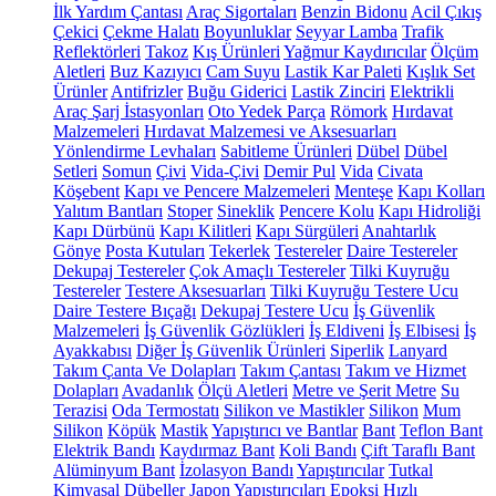
İlk Yardım Çantası
Araç Sigortaları
Benzin Bidonu
Acil Çıkış
Çekici
Çekme Halatı
Boyunluklar
Seyyar Lamba
Trafik
Reflektörleri
Takoz
Kış Ürünleri
Yağmur Kaydırıcılar
Ölçüm
Aletleri
Buz Kazıyıcı
Cam Suyu
Lastik Kar Paleti
Kışlık Set
Ürünler
Antifrizler
Buğu Giderici
Lastik Zinciri
Elektrikli
Araç Şarj İstasyonları
Oto Yedek Parça
Römork
Hırdavat
Malzemeleri
Hırdavat Malzemesi ve Aksesuarları
Yönlendirme Levhaları
Sabitleme Ürünleri
Dübel
Dübel
Setleri
Somun
Çivi
Vida-Çivi
Demir Pul
Vida
Civata
Köşebent
Kapı ve Pencere Malzemeleri
Menteşe
Kapı Kolları
Yalıtım Bantları
Stoper
Sineklik
Pencere Kolu
Kapı Hidroliği
Kapı Dürbünü
Kapı Kilitleri
Kapı Sürgüleri
Anahtarlık
Gönye
Posta Kutuları
Tekerlek
Testereler
Daire Testereler
Dekupaj Testereler
Çok Amaçlı Testereler
Tilki Kuyruğu
Testereler
Testere Aksesuarları
Tilki Kuyruğu Testere Ucu
Daire Testere Bıçağı
Dekupaj Testere Ucu
İş Güvenlik
Malzemeleri
İş Güvenlik Gözlükleri
İş Eldiveni
İş Elbisesi
İş
Ayakkabısı
Diğer İş Güvenlik Ürünleri
Siperlik
Lanyard
Takım Çanta Ve Dolapları
Takım Çantası
Takım ve Hizmet
Dolapları
Avadanlık
Ölçü Aletleri
Metre ve Şerit Metre
Su
Terazisi
Oda Termostatı
Silikon ve Mastikler
Silikon
Mum
Silikon
Köpük
Mastik
Yapıştırıcı ve Bantlar
Bant
Teflon Bant
Elektrik Bandı
Kaydırmaz Bant
Koli Bandı
Çift Taraflı Bant
Alüminyum Bant
İzolasyon Bandı
Yapıştırıcılar
Tutkal
Kimyasal Dübeller
Japon Yapıştırıcıları
Epoksi
Hızlı