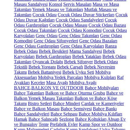
Masası Sandalyesi
Konsol
Servis Masaları
Masa ve Masa
Takımları
Yemek Masası ve Takımları
Mutfak Masası ve
Takımları
Çocuk Odası
Çocuk Odası Duvar Stickerları
Çocuk
Odası Duvar Kağıtları
Çocuk Odası Sandalyeleri
Çocuk
Odası Gardıropları
Çocuk Odası Masası
Çocuk Odası Bazası
Çocuk Odası Takımları
Çocuk Odası Komodini
Çocuk Odası
Karyolaları
Genç Odası
Genç Odası Takımları
Genç Odası
Komodini
Genç Odası Şifonyerleri
Genç Odası Bazaları
Genç Odası Gardıropları
Genç Odası Karyolaları
Ranza
Bebek Odası
Bebek Beşikleri
Mama Sandalyesi
Bebek
Karyolaları
Bebek Gardıropları
Bebek Yatakları
Bebek Odası
Takımları
Oyuncak Dolabı
Bebek Şifonyer
Bebek Odası
Tekstili
Bebek Yorganı
Bebek Çarşafı
Bebek Nevresim
Takımı
Bebek Battaniyesi
Bebek Uyku Seti
Mobilya
Aksesuarları
Mobilya Yedek Parçaları
Mobilya Kulpları
Raf
Ayakları
Keçeler
Masa Ayağı
Mobilya Ayağı
BAHÇE,BALKON VE OUTDOOR
Bahçe Mobilyaları
Bahçe Takımları
Balkon ve Bahçe Oturma Grubu
Bahçe ve
Balkon Yemek Masası Takımları
Balkon ve Bahçe Köşe
Takımı
Bistro Setleri
Bahçe Minderi
Çardak ve Kameriyeler
Bahçe ve Balkon Masası
Bahçe Şemsiyesi
Bahçe Bankı
Bahçe Sandalyeleri
Bahçe Sehpası
Bahçe Mobilya Kılıfları
Hamak
Bahçe Salıncağı
Şezlong
Bahçe Koltukları
Ahşap Ev
ve Bungalov
Tente
Prefabrik Evler
Kamp Spor ve Outdoor
Kamp Malzemeleri
Çadırlar
Kamp Sandalyesi
Uyku Tulumu