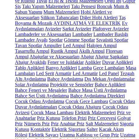
ve Rulosu
Tuval
El İşi & Tekstil Malzemeleri
Örgü İpi
Güpür
Şiş
Takı Yapım Malzemeleri
Takı Pensesi
Boncuk
Mum &
Sabun Yapımı
Mum Malzemeleri
Hobi Aletleri ve
Aksesuarları
Silikon Tabancaları
Diğer Hobi Aletleri
Taş
Boyama & Mozaik
AYDINLATMA VE ELEKTRİK
Ev
Aydınlatmaları
Avizeler
Sarkıt Avizeler
Plafonyer Avizeler
Lambaderler ve Aksesuarları
Lambader
Lambader Başlığı
Lambader Ayağı
Spotlar
Gömme Spotlar
Sıvaüstü Spotlar
Tavan Spotlar
Ampuller
Led Ampul
Halojen Ampul
Tasarruflu Ampul
Rustik Ampul
Akıllı Ampul
Floresan
Ampul
Abajurlar ve Aksesuarları
Abajur
Abajur Şapkaları
Abajur Ayaklığı
Fener ve Işıldaklar
Aplikler
Duvar Aplikleri
Tablo Aplikleri
Banyo Aplikleri
Lamba
Gece Lambaları
Masa
Lambaları
Led Şerit
Armatür
Led Armatür
Led Panel
Tezgah
Altı Aydınlatma
Bahçe Aydınlatma
Dış Mekan Aydınlatmalar
Solar Aydınlatma
Projektör ve Sensörler
Bahçe Aplikleri
Bahçe Feneri ve Meşaleler
Bahçe Masa Üstü Aydınlatma
Bahçe Set Üstü Aydınlatma
Bahçe Aydınlatma Direkleri
Çocuk Odası Aydınlatma
Çocuk Gece Lambası
Çocuk Odası
Duvar Aydınlatmaları
Çocuk Odası Abajuru
Çocuk Odası
Avizesi
Çocuk Masa Lambası
Elektrik Malzemeleri
Priz ve
Anahtarlar
Priz Kutusu
Telefon Prizi
Priz Çerçevesi
Golyat
Priz
Nümeris Priz
Priz
Anahtar Priz
Şalt Malzemeleri
Sigorta
Kutusu
Kontaktör
Elektrik Sigortası
Şalter
Kaçak Akım
Rölesi
Elektrik Sayacı
Uzatma Kablosu ve Grup Priz
Uzatma