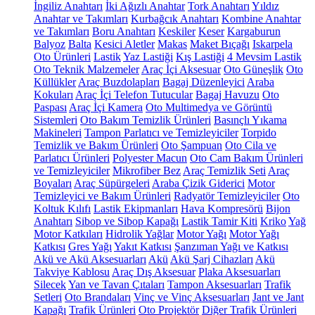
İngiliz Anahtarı
İki Ağızlı Anahtar
Tork Anahtarı
Yıldız
Anahtar ve Takımları
Kurbağcık Anahtarı
Kombine Anahtar
ve Takımları
Boru Anahtarı
Keskiler
Keser
Kargaburun
Balyoz
Balta
Kesici Aletler
Makas
Maket Bıçağı
Iskarpela
Oto Ürünleri
Lastik
Yaz Lastiği
Kış Lastiği
4 Mevsim Lastik
Oto Teknik Malzemeler
Araç İçi Aksesuar
Oto Güneşlik
Oto
Küllükler
Araç Buzdolapları
Bagaj Düzenleyici
Araba
Kokuları
Araç İçi Telefon Tutucular
Bagaj Havuzu
Oto
Paspası
Araç İçi Kamera
Oto Multimedya ve Görüntü
Sistemleri
Oto Bakım Temizlik Ürünleri
Basınçlı Yıkama
Makineleri
Tampon Parlatıcı ve Temizleyiciler
Torpido
Temizlik ve Bakım Ürünleri
Oto Şampuan
Oto Cila ve
Parlatıcı Ürünleri
Polyester Macun
Oto Cam Bakım Ürünleri
ve Temizleyiciler
Mikrofiber Bez
Araç Temizlik Seti
Araç
Boyaları
Araç Süpürgeleri
Araba Çizik Giderici
Motor
Temizleyici ve Bakım Ürünleri
Radyatör Temizleyiciler
Oto
Koltuk Kılıfı
Lastik Ekipmanları
Hava Kompresörü
Bijon
Anahtarı
Sibop ve Sibop Kapağı
Lastik Tamir Kiti
Kriko
Yağ
Motor Katkıları
Hidrolik Yağlar
Motor Yağı
Motor Yağı
Katkısı
Gres Yağı
Yakıt Katkısı
Şanzıman Yağı ve Katkısı
Akü ve Akü Aksesuarları
Akü
Akü Şarj Cihazları
Akü
Takviye Kablosu
Araç Dış Aksesuar
Plaka Aksesuarları
Silecek
Yan ve Tavan Çıtaları
Tampon Aksesuarları
Trafik
Setleri
Oto Brandaları
Vinç ve Vinç Aksesuarları
Jant ve Jant
Kapağı
Trafik Ürünleri
Oto Projektör
Diğer Trafik Ürünleri