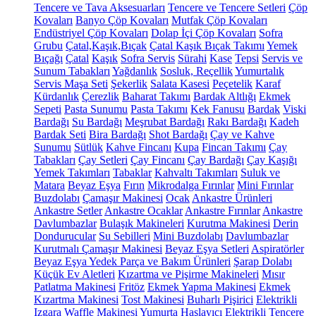
Tencere ve Tava Aksesuarları
Tencere ve Tencere Setleri
Çöp
Kovaları
Banyo Çöp Kovaları
Mutfak Çöp Kovaları
Endüstriyel Çöp Kovaları
Dolap İçi Çöp Kovaları
Sofra
Grubu
Çatal,Kaşık,Bıçak
Çatal Kaşık Bıçak Takımı
Yemek
Bıçağı
Çatal
Kaşık
Sofra Servis
Sürahi
Kase
Tepsi
Servis ve
Sunum Tabakları
Yağdanlık
Sosluk, Reçellik
Yumurtalık
Servis Maşa Seti
Şekerlik
Salata Kasesi
Peçetelik
Karaf
Kürdanlık
Çerezlik
Baharat Takımı
Bardak Altlığı
Ekmek
Sepeti
Pasta Sunumu
Pasta Takımı
Kek Fanusu
Bardak
Viski
Bardağı
Su Bardağı
Meşrubat Bardağı
Rakı Bardağı
Kadeh
Bardak Seti
Bira Bardağı
Shot Bardağı
Çay ve Kahve
Sunumu
Sütlük
Kahve Fincanı
Kupa
Fincan Takımı
Çay
Tabakları
Çay Setleri
Çay Fincanı
Çay Bardağı
Çay Kaşığı
Yemek Takımları
Tabaklar
Kahvaltı Takımları
Suluk ve
Matara
Beyaz Eşya
Fırın
Mikrodalga Fırınlar
Mini Fırınlar
Buzdolabı
Çamaşır Makinesi
Ocak
Ankastre Ürünleri
Ankastre Setler
Ankastre Ocaklar
Ankastre Fırınlar
Ankastre
Davlumbazlar
Bulaşık Makineleri
Kurutma Makinesi
Derin
Dondurucular
Su Sebilleri
Mini Buzdolabı
Davlumbazlar
Kurutmalı Çamaşır Makinesi
Beyaz Eşya Setleri
Aspiratörler
Beyaz Eşya Yedek Parça ve Bakım Ürünleri
Şarap Dolabı
Küçük Ev Aletleri
Kızartma ve Pişirme Makineleri
Mısır
Patlatma Makinesi
Fritöz
Ekmek Yapma Makinesi
Ekmek
Kızartma Makinesi
Tost Makinesi
Buharlı Pişirici
Elektrikli
Izgara
Waffle Makinesi
Yumurta Haşlayıcı
Elektrikli Tencere