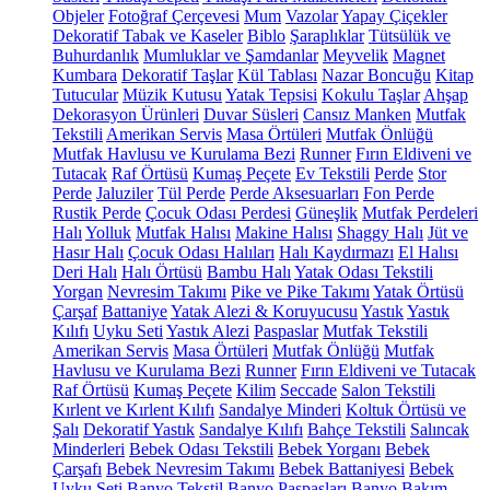
Objeler
Fotoğraf Çerçevesi
Mum
Vazolar
Yapay Çiçekler
Dekoratif Tabak ve Kaseler
Biblo
Şaraplıklar
Tütsülük ve
Buhurdanlık
Mumluklar ve Şamdanlar
Meyvelik
Magnet
Kumbara
Dekoratif Taşlar
Kül Tablası
Nazar Boncuğu
Kitap
Tutucular
Müzik Kutusu
Yatak Tepsisi
Kokulu Taşlar
Ahşap
Dekorasyon Ürünleri
Duvar Süsleri
Cansız Manken
Mutfak
Tekstili
Amerikan Servis
Masa Örtüleri
Mutfak Önlüğü
Mutfak Havlusu ve Kurulama Bezi
Runner
Fırın Eldiveni ve
Tutacak
Raf Örtüsü
Kumaş Peçete
Ev Tekstili
Perde
Stor
Perde
Jaluziler
Tül Perde
Perde Aksesuarları
Fon Perde
Rustik Perde
Çocuk Odası Perdesi
Güneşlik
Mutfak Perdeleri
Halı
Yolluk
Mutfak Halısı
Makine Halısı
Shaggy Halı
Jüt ve
Hasır Halı
Çocuk Odası Halıları
Halı Kaydırmazı
El Halısı
Deri Halı
Halı Örtüsü
Bambu Halı
Yatak Odası Tekstili
Yorgan
Nevresim Takımı
Pike ve Pike Takımı
Yatak Örtüsü
Çarşaf
Battaniye
Yatak Alezi & Koruyucusu
Yastık
Yastık
Kılıfı
Uyku Seti
Yastık Alezi
Paspaslar
Mutfak Tekstili
Amerikan Servis
Masa Örtüleri
Mutfak Önlüğü
Mutfak
Havlusu ve Kurulama Bezi
Runner
Fırın Eldiveni ve Tutacak
Raf Örtüsü
Kumaş Peçete
Kilim
Seccade
Salon Tekstili
Kırlent ve Kırlent Kılıfı
Sandalye Minderi
Koltuk Örtüsü ve
Şalı
Dekoratif Yastık
Sandalye Kılıfı
Bahçe Tekstili
Salıncak
Minderleri
Bebek Odası Tekstili
Bebek Yorganı
Bebek
Çarşafı
Bebek Nevresim Takımı
Bebek Battaniyesi
Bebek
Uyku Seti
Banyo Tekstil
Banyo Paspasları
Banyo Bakım