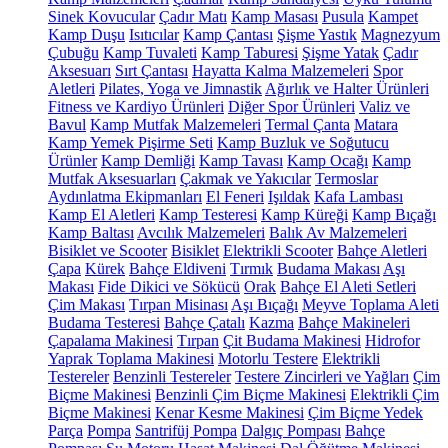
Sinek Kovucular
Çadır Matı
Kamp Masası
Pusula
Kampet
Kamp Duşu
Isıtıcılar
Kamp Çantası
Şişme Yastık
Magnezyum
Çubuğu
Kamp Tuvaleti
Kamp Taburesi
Şişme Yatak
Çadır
Aksesuarı
Sırt Çantası
Hayatta Kalma Malzemeleri
Spor
Aletleri
Pilates, Yoga ve Jimnastik
Ağırlık ve Halter Ürünleri
Fitness ve Kardiyo Ürünleri
Diğer Spor Ürünleri
Valiz ve
Bavul
Kamp Mutfak Malzemeleri
Termal Çanta
Matara
Kamp Yemek Pişirme Seti
Kamp Buzluk ve Soğutucu
Ürünler
Kamp Demliği
Kamp Tavası
Kamp Ocağı
Kamp
Mutfak Aksesuarları
Çakmak ve Yakıcılar
Termoslar
Aydınlatma Ekipmanları
El Feneri
Işıldak
Kafa Lambası
Kamp El Aletleri
Kamp Testeresi
Kamp Küreği
Kamp Bıçağı
Kamp Baltası
Avcılık Malzemeleri
Balık Av Malzemeleri
Bisiklet ve Scooter
Bisiklet
Elektrikli Scooter
Bahçe Aletleri
Çapa
Kürek
Bahçe Eldiveni
Tırmık
Budama Makası
Aşı
Makası
Fide Dikici ve Sökücü
Orak
Bahçe El Aleti Setleri
Çim Makası
Tırpan Misinası
Aşı Bıçağı
Meyve Toplama Aleti
Budama Testeresi
Bahçe Çatalı
Kazma
Bahçe Makineleri
Çapalama Makinesi
Tırpan
Çit Budama Makinesi
Hidrofor
Yaprak Toplama Makinesi
Motorlu Testere
Elektrikli
Testereler
Benzinli Testereler
Testere Zincirleri ve Yağları
Çim
Biçme Makinesi
Benzinli Çim Biçme Makinesi
Elektrikli Çim
Biçme Makinesi
Kenar Kesme Makinesi
Çim Biçme Yedek
Parça
Pompa
Santrifüj Pompa
Dalgıç Pompası
Bahçe