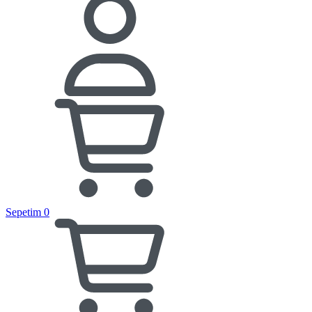
Sepetim
0