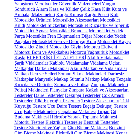
Yapıştırıcı
Merdivenler
Güvenlik Malzemeleri
Yangın
Söndürücü
Alarm
Kasa ve Kilitler
Çelik Kasa
Kilit
Kutu ve
Ambalaj Malzemeleri
Kargo Kutusu
Kargo Poşeti
Koli
Motosiklet Ürünleri
Motorsiklet Aksesuarları
Motosiklet
Kilidi
Motosiklet Stickerları
Motosiklet Rüzgarlık ve Siperlik
Motosiklet Aynası
Motosiklet Brandası
Motorsiklet Yedek
Parça
Motosiklet Fren Ekipmanları
Diğer Motosiklet Yedek
Parçaları
Motosiklet Fren ve Debriyaj Kolu
Motosiklet Kayışı
Motosiklet Zinciri
Motosiklet Giyim
Motorcu Eldiveni
Motorcu Botu ve Ayakkabısı
Motorcu Yağmurluk
Motosiklet
Kaskı
ELEKTRİKLİ EL ALETLERİ
Akülü Vidalamalar
Şarjlı Vidalamalar
Kablolu Vidalamalar
Vidalama Uçları
Matkaplar
Darbeli Matkaplar
Akülü Matkap ve Vidalamalar
Matkap Ucu ve Setleri
Somun Sıkma Makineleri
Darbesiz
Matkaplar
Manyetik Matkap
Sütunlu Matkap
Matkap Tezgahı
Kırıcılar ve Deliciler
Zımpara ve Polisaj
Zımpara Makineleri
Polisaj Makineleri
Planyalar
Zımpara Kağıdı ve Aksesuarları
Testereler
Daire Testereler
Dekupaj Testereler
Çok Amaçlı
Testereler
Tilki Kuyruğu Testereler
Testere Aksesuarları
Tilki
Kuyruğu Testere Ucu
Daire Testere Bıçağı
Dekupaj Testere
Ucu
Bahçe Makineleri
Çapalama Makinesi
Tırpan
Çit
Budama Makinesi
Hidrofor
Yaprak Toplama Makinesi
Motorlu Testere
Elektrikli Testereler
Benzinli Testereler
Testere Zincirleri ve Yağları
Çim Biçme Makinesi
Benzinli
Çim Biçme Makinesi
Elektrikli Çim Biçme Makinesi
Kenar