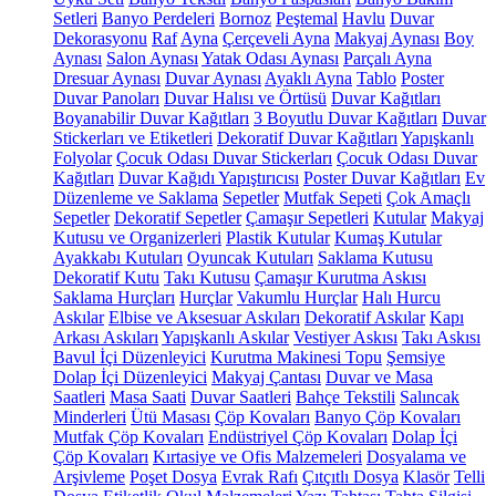
Setleri
Banyo Perdeleri
Bornoz
Peştemal
Havlu
Duvar
Dekorasyonu
Raf
Ayna
Çerçeveli Ayna
Makyaj Aynası
Boy
Aynası
Salon Aynası
Yatak Odası Aynası
Parçalı Ayna
Dresuar Aynası
Duvar Aynası
Ayaklı Ayna
Tablo
Poster
Duvar Panoları
Duvar Halısı ve Örtüsü
Duvar Kağıtları
Boyanabilir Duvar Kağıtları
3 Boyutlu Duvar Kağıtları
Duvar
Stickerları ve Etiketleri
Dekoratif Duvar Kağıtları
Yapışkanlı
Folyolar
Çocuk Odası Duvar Stickerları
Çocuk Odası Duvar
Kağıtları
Duvar Kağıdı Yapıştırıcısı
Poster Duvar Kağıtları
Ev
Düzenleme ve Saklama
Sepetler
Mutfak Sepeti
Çok Amaçlı
Sepetler
Dekoratif Sepetler
Çamaşır Sepetleri
Kutular
Makyaj
Kutusu ve Organizerleri
Plastik Kutular
Kumaş Kutular
Ayakkabı Kutuları
Oyuncak Kutuları
Saklama Kutusu
Dekoratif Kutu
Takı Kutusu
Çamaşır Kurutma Askısı
Saklama Hurçları
Hurçlar
Vakumlu Hurçlar
Halı Hurcu
Askılar
Elbise ve Aksesuar Askıları
Dekoratif Askılar
Kapı
Arkası Askıları
Yapışkanlı Askılar
Vestiyer Askısı
Takı Askısı
Bavul İçi Düzenleyici
Kurutma Makinesi Topu
Şemsiye
Dolap İçi Düzenleyici
Makyaj Çantası
Duvar ve Masa
Saatleri
Masa Saati
Duvar Saatleri
Bahçe Tekstili
Salıncak
Minderleri
Ütü Masası
Çöp Kovaları
Banyo Çöp Kovaları
Mutfak Çöp Kovaları
Endüstriyel Çöp Kovaları
Dolap İçi
Çöp Kovaları
Kırtasiye ve Ofis Malzemeleri
Dosyalama ve
Arşivleme
Poşet Dosya
Evrak Rafı
Çıtçıtlı Dosya
Klasör
Telli