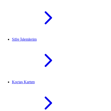
Şifre İşlemlerim
Koçtaş Kartım