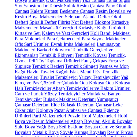
Dosya
Etiketlik
Okul Malzemeleri
Yazı Tahtası
Tahta Silgisi
Sıvı Yapıştırıcılar
Tebeşir
Suluk
Resim Çantası
Pano
Okul
Çantası
Kalem Kutusu
Beslenme Çantası
Resim Boyaları ve
Resim Boya Malzemeleri
Selobant
Ajanda
Defter
Okul
Defteri
Spiralli Defter
Fihrist
Not Defteri
Bloknot
Kırtasiye
Malzemeleri
Masaüstü Gereçleri
Kırtasiye Kağıt Ürünleri
Kırtasiye Seti
Kalem ve Yazı Gereçleri
Koli Bandı Makinesi
Para Makineleri
Para Çekmeceleri
Para Sayma Makineleri
Ofis Sarf Ürünleri
Evrak İmha Makineleri
Laminasyon
Makineleri
Barkod Okuyucu
Temizlik Gereçleri ve
Ekipmanları
Temizlik Eldiveni
Temizlik Kovası
Temizlik,
Ovma Teli
Tüy Toplama Ürünleri
Faraş
Çekpas
Fırça ve
Süpürge
Temizlik Bezleri
Temizlik Süngeri
Paspas ve Mop
Kâğıt Havlu
Tuvalet Kağıdı
Islak Mendil
Ev Temizlik
Malzemeleri
Tuvalet Temizleyici
Yüzey Temizleyiciler
Yağ,
Kireç ve Pas Çözücüler
Çubuklu Oda Kokusu
Oda Kokusu
Halı Temizleyiciler
Ahşap Temizleyiciler ve Bakım Ürünleri
Cam ve Parlak Yüzey Temizleyiciler
Mutfak ve Banyo
Temizleyiciler
Bulaşık Makinesi Deterjanı
Yumuşatıcı
Çamaşır Deterjanı
Elde Bulaşık Deterjanı
Çamaşır Leke
Çıkarıcılar
Kolonya
Pazar Arabası ve Çantası
Eğlence
Ürünleri
Parti Malzemeleri
Puzzle
Hobi Malzemeleri
Hobi
Boya ve Resim Malzemeleri
Ahşap Boyaları
Akrilik Boyalar
Sulu Boya
Yağlı Boya Seti
Eskitme Boyası
Cam ve Seramik
Boyaları
Metalik Boya
Şövale
Kumaş Boyaları
Resim Fırçası