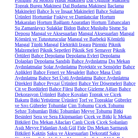
Pompası
Su Motoru
Hasat Makinesi
Dal Öğütme Makinesi
Toprak Burgu Makinesi
Dal Budama Makinesi
İlaçlama
Makineleri
Bahçe İş ve İnşaat Makineleri
Bahçe Sulama
Ürünleri
Hortumlar
Fıskiye ve Damlatıcılar
Hortum
Makaraları
Hortum Bağlantı Aparatları
Hortum Tabancaları
Su Zamanlayıcı
Sulaklar
Bidon
Bahçe Musluğu
Şişme Su
Deposu
Mangal ve Aksesuarları
Mangal Aksesuarları
Mangal
Kömürü ve Tutuşturucular
Mangal ve Barbekü
Kömürlü
Mangal
Tüplü Mangal
Elektrikli Izgara
Pürmüz
Piknik
Malzemeleri
Piknik Sepetleri
Piknik Seti
Semaver
Piknik
Örtüleri
Bahçe Depolama
Depolama Evleri
Depolama
Dolapları
Depolama Sandığı
Bahçe Aydınlatma
Dış Mekan
Aydınlatmalar
Solar Aydınlatma
Projektör ve Sensörler
Bahçe
Aplikleri
Bahçe Feneri ve Meşaleler
Bahçe Masa Üstü
Aydınlatma
Bahçe Set Üstü Aydınlatma
Bahçe Aydınlatma
Direkleri
Bahçe Peyzaj Ürünleri
Bahçe Yer Döşemeleri
Bahçe
Çit ve Bordürleri
Bahçe Filesi
Bahçe Gizleme Ağları
Bahçe
Dekorasyon Ürünleri
Bahçe Kovaları
Toprak ve Çiçek
Bakımı
Bitki Yetiştirme Ürünleri
Torf ve Topraklar
Gübreler
ve Sıvı Gübreler
Tohumlar
Çim Tohumu
Çiçek Tohumu
Sebze Tohumları
Bitki Tohumları
Meyve Tohumu
Bitki
Besinleri
Sera ve Sera Ekipmanları
Çiçek ve Bitki
İç Mekan
Bitkileri
Dış Mekan Ağaçları
Canlı Çiçek
Çiçek Soğanları
Aşılı Meyve Fidanları
Aşılı Gül
Fide
Dış Mekan Sarmaşık
Bitkileri
Kaktüs
Saksı ve Aksesuarları
Dekoratif Saksı