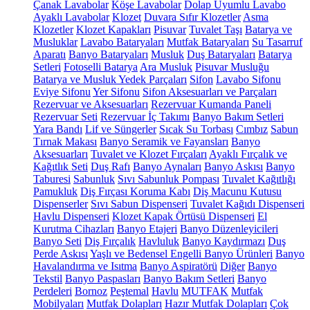
Çanak Lavabolar
Köşe Lavabolar
Dolap Uyumlu Lavabo
Ayaklı Lavabolar
Klozet
Duvara Sıfır Klozetler
Asma
Klozetler
Klozet Kapakları
Pisuvar
Tuvalet Taşı
Batarya ve
Musluklar
Lavabo Bataryaları
Mutfak Bataryaları
Su Tasarruf
Aparatı
Banyo Bataryaları
Musluk
Duş Bataryaları
Batarya
Setleri
Fotoselli Batarya
Ara Musluk
Pisuvar Musluğu
Batarya ve Musluk Yedek Parçaları
Sifon
Lavabo Sifonu
Eviye Sifonu
Yer Sifonu
Sifon Aksesuarları ve Parçaları
Rezervuar ve Aksesuarları
Rezervuar Kumanda Paneli
Rezervuar Seti
Rezervuar İç Takımı
Banyo Bakım Setleri
Yara Bandı
Lif ve Süngerler
Sıcak Su Torbası
Cımbız
Sabun
Tırnak Makası
Banyo Seramik ve Fayansları
Banyo
Aksesuarları
Tuvalet ve Klozet Fırçaları
Ayaklı Fırçalık ve
Kağıtlık Seti
Duş Rafı
Banyo Aynaları
Banyo Askısı
Banyo
Taburesi
Sabunluk
Sıvı Sabunluk Pompası
Tuvalet Kağıtlığı
Pamukluk
Diş Fırçası Koruma Kabı
Diş Macunu Kutusu
Dispenserler
Sıvı Sabun Dispenseri
Tuvalet Kağıdı Dispenseri
Havlu Dispenseri
Klozet Kapak Örtüsü Dispenseri
El
Kurutma Cihazları
Banyo Etajeri
Banyo Düzenleyicileri
Banyo Seti
Diş Fırçalık
Havluluk
Banyo Kaydırmazı
Duş
Perde Askısı
Yaşlı ve Bedensel Engelli Banyo Ürünleri
Banyo
Havalandırma ve Isıtma
Banyo Aspiratörü
Diğer
Banyo
Tekstil
Banyo Paspasları
Banyo Bakım Setleri
Banyo
Perdeleri
Bornoz
Peştemal
Havlu
MUTFAK
Mutfak
Mobilyaları
Mutfak Dolapları
Hazır Mutfak Dolapları
Çok