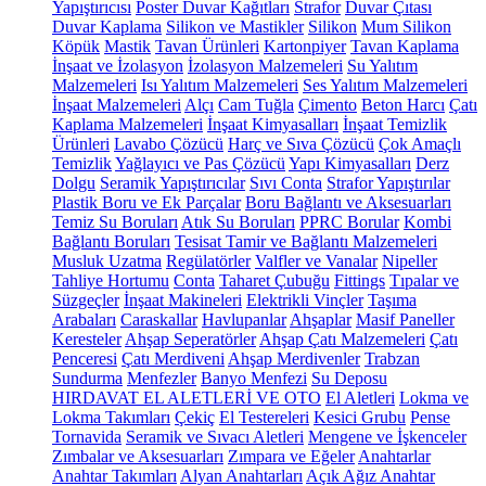
Yapıştırıcısı
Poster Duvar Kağıtları
Strafor
Duvar Çıtası
Duvar Kaplama
Silikon ve Mastikler
Silikon
Mum Silikon
Köpük
Mastik
Tavan Ürünleri
Kartonpiyer
Tavan Kaplama
İnşaat ve İzolasyon
İzolasyon Malzemeleri
Su Yalıtım
Malzemeleri
Isı Yalıtım Malzemeleri
Ses Yalıtım Malzemeleri
İnşaat Malzemeleri
Alçı
Cam Tuğla
Çimento
Beton Harcı
Çatı
Kaplama Malzemeleri
İnşaat Kimyasalları
İnşaat Temizlik
Ürünleri
Lavabo Çözücü
Harç ve Sıva Çözücü
Çok Amaçlı
Temizlik
Yağlayıcı ve Pas Çözücü
Yapı Kimyasalları
Derz
Dolgu
Seramik Yapıştırıcılar
Sıvı Conta
Strafor Yapıştırılar
Plastik Boru ve Ek Parçalar
Boru Bağlantı ve Aksesuarları
Temiz Su Boruları
Atık Su Boruları
PPRC Borular
Kombi
Bağlantı Boruları
Tesisat Tamir ve Bağlantı Malzemeleri
Musluk Uzatma
Regülatörler
Valfler ve Vanalar
Nipeller
Tahliye Hortumu
Conta
Taharet Çubuğu
Fittings
Tıpalar ve
Süzgeçler
İnşaat Makineleri
Elektrikli Vinçler
Taşıma
Arabaları
Caraskallar
Havlupanlar
Ahşaplar
Masif Paneller
Keresteler
Ahşap Seperatörler
Ahşap Çatı Malzemeleri
Çatı
Penceresi
Çatı Merdiveni
Ahşap Merdivenler
Trabzan
Sundurma
Menfezler
Banyo Menfezi
Su Deposu
HIRDAVAT EL ALETLERİ VE OTO
El Aletleri
Lokma ve
Lokma Takımları
Çekiç
El Testereleri
Kesici Grubu
Pense
Tornavida
Seramik ve Sıvacı Aletleri
Mengene ve İşkenceler
Zımbalar ve Aksesuarları
Zımpara ve Eğeler
Anahtarlar
Anahtar Takımları
Alyan Anahtarları
Açık Ağız Anahtar