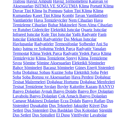
Trafosu
Havuz Ampulü
Havuz Termometresi
Karavan ve
Aksesuarları
ISITMA VE SOĞUTMA
Klima
Portatif Klima
Duvar Tipi Klima
Isı Pompası
Salon Tipi Klima
Klima
Kumandası
Kaset Tipi Klima
Kombi
Tavan Vantilatörleri
Vantilatörler
Hava Temizleyiciler
Nem Cihazları
Hava
Temizleme Cihazları
Buhar Makineleri
Nem Alma Cihazları
ve Rutubet Gidericiler
Elektrikli Isıtıcılar
Quartz Isıtıcılar
Infrared Isıtıcılar
Kule Tipi Isıtıcılar
Yağlı Radyatör
Fanlı
Isıtıcılar
Elektrikli Radyatörler
Dış Mekan Isıtıcılar
Havlupanlar
Radyatörler
Termosifonlar
Şofbenler
Ani Su
Isıtıcı
Isıtma ve Soğutma Yedek Parça
Radyatör Vanaları
Termostat
Klima Yedek Parça
Radyatör Yedek Parça
Klima
Temizleyicisi
Klima Temizleme Spreyi
Klima Temizleme
Sıvısı
Şömine
Şömine Aksesuarları
Elektrikli Şömineler
Bahçe Şömineleri
Bacasız Şömineler
Güneş Enerji Sistemleri
Soba
Doğalgaz Sobası
Kuzine Soba
Elektrikli Soba
Pelet
Soba
Soba Borusu ve Aksesuarları
Hava Perdesi
Doğalgaz
Tesisat Malzemeleri
Doğalgaz Hortumu
Doğalgaz Menfezleri
Tesisat Temizleme Sıvıları
Boyler
Kalorifer Kazanı
BANYO
Banyo Dolapları
Aynalı Banyo Dolabı
Banyo Boy Dolapları
Lavabolu Banyo Dolapları
Çok Amaçlı Banyo Dolapları
Çamaşır Makinesi Dolapları
Ecza Dolabı
Banyo Rafları
Duş
Sistemleri
Duşakabin
Duş Tekneleri
Jakuziler
Küvet
Duş
Setleri
Duş Sistemleri
Duş Başlıkları
Duş Kolonları
Sürgülü
Duş Setleri
Duş Spiralleri
El Duşu
Vitrifiyeler
Lavabolar