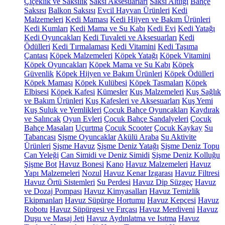
Çiçeklik ve Saksılık
Saksı Aksesuarları
Saksı Altlığı
Bahçe
Saksısı
Balkon Saksısı
Evcil Hayvan Ürünleri
Kedi
Malzemeleri
Kedi Maması
Kedi Hijyen ve Bakım Ürünleri
Kedi Kumları
Kedi Mama ve Su Kabı
Kedi Evi
Kedi Yatağı
Kedi Oyuncakları
Kedi Tuvaleti ve Aksesuarları
Kedi
Ödülleri
Kedi Tırmalaması
Kedi Vitamini
Kedi Taşıma
Çantası
Köpek Malzemeleri
Köpek Yatağı
Köpek Vitamini
Köpek Oyuncakları
Köpek Mama ve Su Kabı
Köpek
Güvenlik
Köpek Hijyen ve Bakım Ürünleri
Köpek Ödülleri
Köpek Maması
Köpek Kulübesi
Köpek Tasmaları
Köpek
Elbisesi
Köpek Kafesi
Kümesler
Kuş Malzemeleri
Kuş Sağlık
ve Bakım Ürünleri
Kuş Kafesleri ve Aksesuarları
Kuş Yemi
Kuş Suluk ve Yemlikleri
Çocuk Bahçe Oyuncakları
Kaydırak
ve Salıncak
Oyun Evleri
Çocuk Bahçe Sandalyeleri
Çocuk
Bahçe Masaları
Uçurtma
Çocuk Scooter
Çocuk Kaykay
Su
Tabancası
Şişme Oyuncaklar
Akülü Araba
Su Aktivite
Ürünleri
Şişme Havuz
Şişme Deniz Yatağı
Şişme Deniz Topu
Can Yeleği
Can Simidi ve Deniz Simidi
Şişme Deniz Kolluğu
Şişme Bot
Havuz Bonesi
Kano
Havuz Malzemeleri
Havuz
Yapı Malzemeleri
Nozul
Havuz Kenar Izgarası
Havuz Filtresi
Havuz Örtü Sistemleri
Su Perdesi
Havuz Dip Süzgeç
Havuz
ve Dozaj Pompası
Havuz Kimyasalları
Havuz Temizlik
Ekipmanları
Havuz Süpürge Hortumu
Havuz Kepçesi
Havuz
Robotu
Havuz Süpürgesi ve Fırçası
Havuz Merdiveni
Havuz
Duşu ve Masaj Jeti
Havuz Aydınlatma ve Isıtma
Havuz