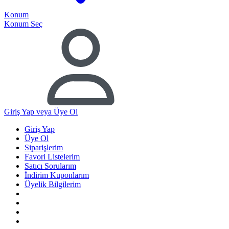
Konum
Konum Seç
Giriş Yap
veya Üye Ol
Giriş Yap
Üye Ol
Siparişlerim
Favori Listelerim
Satıcı Sorularım
İndirim Kuponlarım
Üyelik Bilgilerim