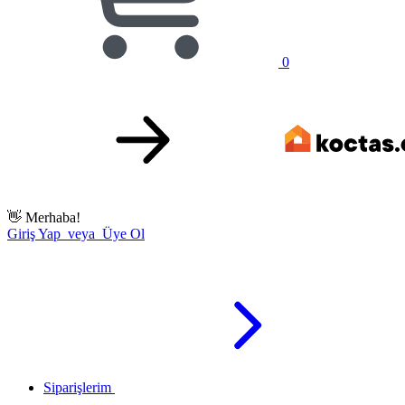
0
👋
Merhaba!
Giriş Yap veya Üye Ol
Siparişlerim