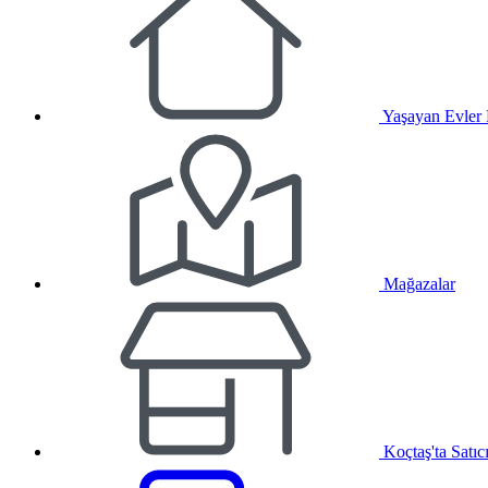
Yaşayan Evler
Mağazalar
Koçtaş'ta Satıc