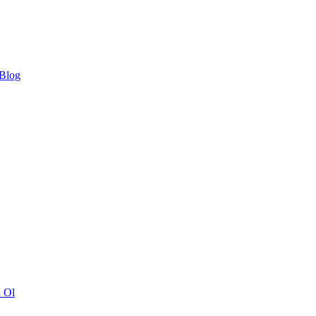
 Blog
ı Ol