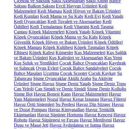
Çiçeklik ve Saksılık
Saksı Aksesuarları
Saksı Altlığı
Bahçe
Saksısı
Balkon Saksısı
Evcil Hayvan Ürünleri
Kedi
Malzemeleri
Kedi Maması
Kedi Hijyen ve Bakım Ürünleri
Kedi Kumları
Kedi Mama ve Su Kabı
Kedi Evi
Kedi Yatağı
Kedi Oyuncakları
Kedi Tuvaleti ve Aksesuarları
Kedi
Ödülleri
Kedi Tırmalaması
Kedi Vitamini
Kedi Taşıma
Çantası
Köpek Malzemeleri
Köpek Yatağı
Köpek Vitamini
Köpek Oyuncakları
Köpek Mama ve Su Kabı
Köpek
Güvenlik
Köpek Hijyen ve Bakım Ürünleri
Köpek Ödülleri
Köpek Maması
Köpek Kulübesi
Köpek Tasmaları
Köpek
Elbisesi
Köpek Kafesi
Kümesler
Kuş Malzemeleri
Kuş Sağlık
ve Bakım Ürünleri
Kuş Kafesleri ve Aksesuarları
Kuş Yemi
Kuş Suluk ve Yemlikleri
Çocuk Bahçe Oyuncakları
Kaydırak
ve Salıncak
Oyun Evleri
Çocuk Bahçe Sandalyeleri
Çocuk
Bahçe Masaları
Uçurtma
Çocuk Scooter
Çocuk Kaykay
Su
Tabancası
Şişme Oyuncaklar
Akülü Araba
Su Aktivite
Ürünleri
Şişme Havuz
Şişme Deniz Yatağı
Şişme Deniz Topu
Can Yeleği
Can Simidi ve Deniz Simidi
Şişme Deniz Kolluğu
Şişme Bot
Havuz Bonesi
Kano
Havuz Malzemeleri
Havuz
Yapı Malzemeleri
Nozul
Havuz Kenar Izgarası
Havuz Filtresi
Havuz Örtü Sistemleri
Su Perdesi
Havuz Dip Süzgeç
Havuz
ve Dozaj Pompası
Havuz Kimyasalları
Havuz Temizlik
Ekipmanları
Havuz Süpürge Hortumu
Havuz Kepçesi
Havuz
Robotu
Havuz Süpürgesi ve Fırçası
Havuz Merdiveni
Havuz
Duşu ve Masaj Jeti
Havuz Aydınlatma ve Isıtma
Havuz