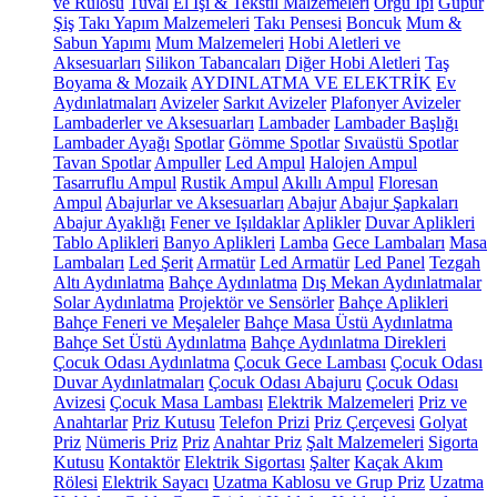
ve Rulosu
Tuval
El İşi & Tekstil Malzemeleri
Örgü İpi
Güpür
Şiş
Takı Yapım Malzemeleri
Takı Pensesi
Boncuk
Mum &
Sabun Yapımı
Mum Malzemeleri
Hobi Aletleri ve
Aksesuarları
Silikon Tabancaları
Diğer Hobi Aletleri
Taş
Boyama & Mozaik
AYDINLATMA VE ELEKTRİK
Ev
Aydınlatmaları
Avizeler
Sarkıt Avizeler
Plafonyer Avizeler
Lambaderler ve Aksesuarları
Lambader
Lambader Başlığı
Lambader Ayağı
Spotlar
Gömme Spotlar
Sıvaüstü Spotlar
Tavan Spotlar
Ampuller
Led Ampul
Halojen Ampul
Tasarruflu Ampul
Rustik Ampul
Akıllı Ampul
Floresan
Ampul
Abajurlar ve Aksesuarları
Abajur
Abajur Şapkaları
Abajur Ayaklığı
Fener ve Işıldaklar
Aplikler
Duvar Aplikleri
Tablo Aplikleri
Banyo Aplikleri
Lamba
Gece Lambaları
Masa
Lambaları
Led Şerit
Armatür
Led Armatür
Led Panel
Tezgah
Altı Aydınlatma
Bahçe Aydınlatma
Dış Mekan Aydınlatmalar
Solar Aydınlatma
Projektör ve Sensörler
Bahçe Aplikleri
Bahçe Feneri ve Meşaleler
Bahçe Masa Üstü Aydınlatma
Bahçe Set Üstü Aydınlatma
Bahçe Aydınlatma Direkleri
Çocuk Odası Aydınlatma
Çocuk Gece Lambası
Çocuk Odası
Duvar Aydınlatmaları
Çocuk Odası Abajuru
Çocuk Odası
Avizesi
Çocuk Masa Lambası
Elektrik Malzemeleri
Priz ve
Anahtarlar
Priz Kutusu
Telefon Prizi
Priz Çerçevesi
Golyat
Priz
Nümeris Priz
Priz
Anahtar Priz
Şalt Malzemeleri
Sigorta
Kutusu
Kontaktör
Elektrik Sigortası
Şalter
Kaçak Akım
Rölesi
Elektrik Sayacı
Uzatma Kablosu ve Grup Priz
Uzatma