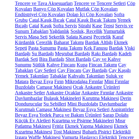
Tencere ve Tava Aksesuarları
Tencere ve Tencere Setleri
Çöp
Kovaları
Banyo Çöp Kovaları
Mutfak Çöp Kovaları
Endüstriyel Çöp Kovaları
Dolap İçi Çöp Kovaları
Sofra
Grubu
Çatal,Kaşık,Bıçak
Çatal Kaşık Bıçak Takımı
Yemek
Bıçağı
Çatal
Kaşık
Sofra Servis
Sürahi
Kase
Tepsi
Servis ve
Sunum Tabakları
Yağdanlık
Sosluk, Reçellik
Yumurtalık
Servis Maşa Seti
Şekerlik
Salata Kasesi
Peçetelik
Karaf
Kürdanlık
Çerezlik
Baharat Takımı
Bardak Altlığı
Ekmek
Sepeti
Pasta Sunumu
Pasta Takımı
Kek Fanusu
Bardak
Viski
Bardağı
Su Bardağı
Meşrubat Bardağı
Rakı Bardağı
Kadeh
Bardak Seti
Bira Bardağı
Shot Bardağı
Çay ve Kahve
Sunumu
Sütlük
Kahve Fincanı
Kupa
Fincan Takımı
Çay
Tabakları
Çay Setleri
Çay Fincanı
Çay Bardağı
Çay Kaşığı
Yemek Takımları
Tabaklar
Kahvaltı Takımları
Suluk ve
Matara
Beyaz Eşya
Fırın
Mikrodalga Fırınlar
Mini Fırınlar
Buzdolabı
Çamaşır Makinesi
Ocak
Ankastre Ürünleri
Ankastre Setler
Ankastre Ocaklar
Ankastre Fırınlar
Ankastre
Davlumbazlar
Bulaşık Makineleri
Kurutma Makinesi
Derin
Dondurucular
Su Sebilleri
Mini Buzdolabı
Davlumbazlar
Kurutmalı Çamaşır Makinesi
Beyaz Eşya Setleri
Aspiratörler
Beyaz Eşya Yedek Parça ve Bakım Ürünleri
Şarap Dolabı
Küçük Ev Aletleri
Kızartma ve Pişirme Makineleri
Mısır
Patlatma Makinesi
Fritöz
Ekmek Yapma Makinesi
Ekmek
Kızartma Makinesi
Tost Makinesi
Buharlı Pişirici
Elektrikli
Izgara
Waffle Makinesi
Yumurta Haşlayıcı
Elektrikli Tencere