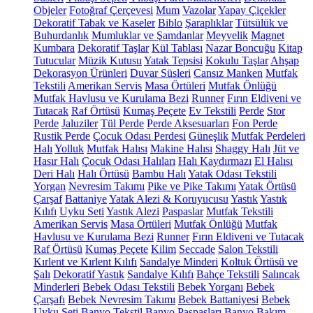
Objeler
Fotoğraf Çerçevesi
Mum
Vazolar
Yapay Çiçekler
Dekoratif Tabak ve Kaseler
Biblo
Şaraplıklar
Tütsülük ve
Buhurdanlık
Mumluklar ve Şamdanlar
Meyvelik
Magnet
Kumbara
Dekoratif Taşlar
Kül Tablası
Nazar Boncuğu
Kitap
Tutucular
Müzik Kutusu
Yatak Tepsisi
Kokulu Taşlar
Ahşap
Dekorasyon Ürünleri
Duvar Süsleri
Cansız Manken
Mutfak
Tekstili
Amerikan Servis
Masa Örtüleri
Mutfak Önlüğü
Mutfak Havlusu ve Kurulama Bezi
Runner
Fırın Eldiveni ve
Tutacak
Raf Örtüsü
Kumaş Peçete
Ev Tekstili
Perde
Stor
Perde
Jaluziler
Tül Perde
Perde Aksesuarları
Fon Perde
Rustik Perde
Çocuk Odası Perdesi
Güneşlik
Mutfak Perdeleri
Halı
Yolluk
Mutfak Halısı
Makine Halısı
Shaggy Halı
Jüt ve
Hasır Halı
Çocuk Odası Halıları
Halı Kaydırmazı
El Halısı
Deri Halı
Halı Örtüsü
Bambu Halı
Yatak Odası Tekstili
Yorgan
Nevresim Takımı
Pike ve Pike Takımı
Yatak Örtüsü
Çarşaf
Battaniye
Yatak Alezi & Koruyucusu
Yastık
Yastık
Kılıfı
Uyku Seti
Yastık Alezi
Paspaslar
Mutfak Tekstili
Amerikan Servis
Masa Örtüleri
Mutfak Önlüğü
Mutfak
Havlusu ve Kurulama Bezi
Runner
Fırın Eldiveni ve Tutacak
Raf Örtüsü
Kumaş Peçete
Kilim
Seccade
Salon Tekstili
Kırlent ve Kırlent Kılıfı
Sandalye Minderi
Koltuk Örtüsü ve
Şalı
Dekoratif Yastık
Sandalye Kılıfı
Bahçe Tekstili
Salıncak
Minderleri
Bebek Odası Tekstili
Bebek Yorganı
Bebek
Çarşafı
Bebek Nevresim Takımı
Bebek Battaniyesi
Bebek
Uyku Seti
Banyo Tekstil
Banyo Paspasları
Banyo Bakım