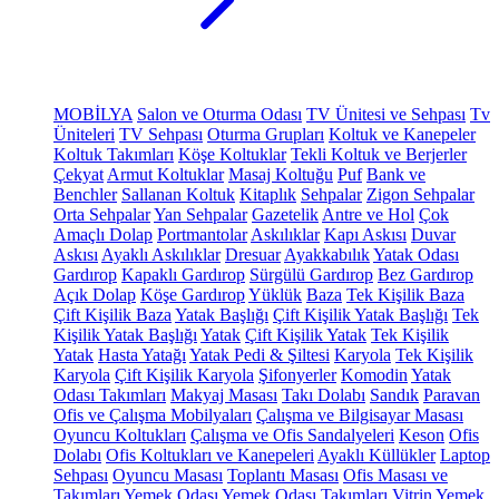
MOBİLYA
Salon ve Oturma Odası
TV Ünitesi ve Sehpası
Tv
Üniteleri
TV Sehpası
Oturma Grupları
Koltuk ve Kanepeler
Koltuk Takımları
Köşe Koltuklar
Tekli Koltuk ve Berjerler
Çekyat
Armut Koltuklar
Masaj Koltuğu
Puf
Bank ve
Benchler
Sallanan Koltuk
Kitaplık
Sehpalar
Zigon Sehpalar
Orta Sehpalar
Yan Sehpalar
Gazetelik
Antre ve Hol
Çok
Amaçlı Dolap
Portmantolar
Askılıklar
Kapı Askısı
Duvar
Askısı
Ayaklı Askılıklar
Dresuar
Ayakkabılık
Yatak Odası
Gardırop
Kapaklı Gardırop
Sürgülü Gardırop
Bez Gardırop
Açık Dolap
Köşe Gardırop
Yüklük
Baza
Tek Kişilik Baza
Çift Kişilik Baza
Yatak Başlığı
Çift Kişilik Yatak Başlığı
Tek
Kişilik Yatak Başlığı
Yatak
Çift Kişilik Yatak
Tek Kişilik
Yatak
Hasta Yatağı
Yatak Pedi & Şiltesi
Karyola
Tek Kişilik
Karyola
Çift Kişilik Karyola
Şifonyerler
Komodin
Yatak
Odası Takımları
Makyaj Masası
Takı Dolabı
Sandık
Paravan
Ofis ve Çalışma Mobilyaları
Çalışma ve Bilgisayar Masası
Oyuncu Koltukları
Çalışma ve Ofis Sandalyeleri
Keson
Ofis
Dolabı
Ofis Koltukları ve Kanepeleri
Ayaklı Küllükler
Laptop
Sehpası
Oyuncu Masası
Toplantı Masası
Ofis Masası ve
Takımları
Yemek Odası
Yemek Odası Takımları
Vitrin
Yemek