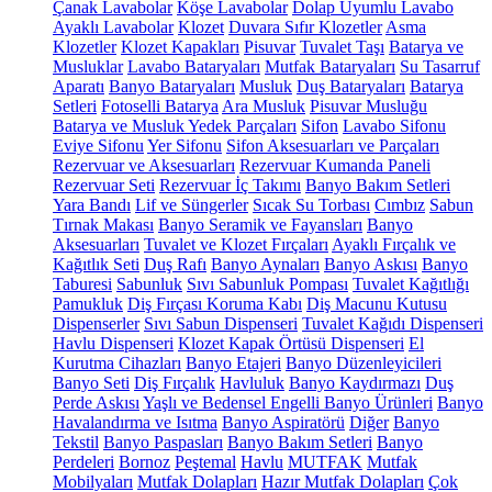
Çanak Lavabolar
Köşe Lavabolar
Dolap Uyumlu Lavabo
Ayaklı Lavabolar
Klozet
Duvara Sıfır Klozetler
Asma
Klozetler
Klozet Kapakları
Pisuvar
Tuvalet Taşı
Batarya ve
Musluklar
Lavabo Bataryaları
Mutfak Bataryaları
Su Tasarruf
Aparatı
Banyo Bataryaları
Musluk
Duş Bataryaları
Batarya
Setleri
Fotoselli Batarya
Ara Musluk
Pisuvar Musluğu
Batarya ve Musluk Yedek Parçaları
Sifon
Lavabo Sifonu
Eviye Sifonu
Yer Sifonu
Sifon Aksesuarları ve Parçaları
Rezervuar ve Aksesuarları
Rezervuar Kumanda Paneli
Rezervuar Seti
Rezervuar İç Takımı
Banyo Bakım Setleri
Yara Bandı
Lif ve Süngerler
Sıcak Su Torbası
Cımbız
Sabun
Tırnak Makası
Banyo Seramik ve Fayansları
Banyo
Aksesuarları
Tuvalet ve Klozet Fırçaları
Ayaklı Fırçalık ve
Kağıtlık Seti
Duş Rafı
Banyo Aynaları
Banyo Askısı
Banyo
Taburesi
Sabunluk
Sıvı Sabunluk Pompası
Tuvalet Kağıtlığı
Pamukluk
Diş Fırçası Koruma Kabı
Diş Macunu Kutusu
Dispenserler
Sıvı Sabun Dispenseri
Tuvalet Kağıdı Dispenseri
Havlu Dispenseri
Klozet Kapak Örtüsü Dispenseri
El
Kurutma Cihazları
Banyo Etajeri
Banyo Düzenleyicileri
Banyo Seti
Diş Fırçalık
Havluluk
Banyo Kaydırmazı
Duş
Perde Askısı
Yaşlı ve Bedensel Engelli Banyo Ürünleri
Banyo
Havalandırma ve Isıtma
Banyo Aspiratörü
Diğer
Banyo
Tekstil
Banyo Paspasları
Banyo Bakım Setleri
Banyo
Perdeleri
Bornoz
Peştemal
Havlu
MUTFAK
Mutfak
Mobilyaları
Mutfak Dolapları
Hazır Mutfak Dolapları
Çok