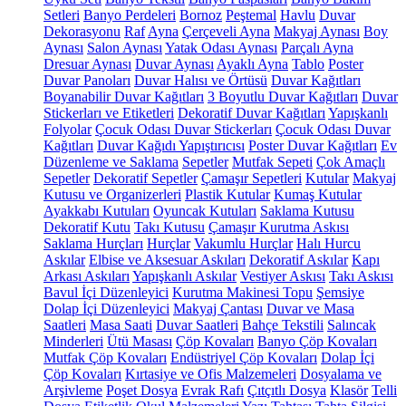
Setleri
Banyo Perdeleri
Bornoz
Peştemal
Havlu
Duvar
Dekorasyonu
Raf
Ayna
Çerçeveli Ayna
Makyaj Aynası
Boy
Aynası
Salon Aynası
Yatak Odası Aynası
Parçalı Ayna
Dresuar Aynası
Duvar Aynası
Ayaklı Ayna
Tablo
Poster
Duvar Panoları
Duvar Halısı ve Örtüsü
Duvar Kağıtları
Boyanabilir Duvar Kağıtları
3 Boyutlu Duvar Kağıtları
Duvar
Stickerları ve Etiketleri
Dekoratif Duvar Kağıtları
Yapışkanlı
Folyolar
Çocuk Odası Duvar Stickerları
Çocuk Odası Duvar
Kağıtları
Duvar Kağıdı Yapıştırıcısı
Poster Duvar Kağıtları
Ev
Düzenleme ve Saklama
Sepetler
Mutfak Sepeti
Çok Amaçlı
Sepetler
Dekoratif Sepetler
Çamaşır Sepetleri
Kutular
Makyaj
Kutusu ve Organizerleri
Plastik Kutular
Kumaş Kutular
Ayakkabı Kutuları
Oyuncak Kutuları
Saklama Kutusu
Dekoratif Kutu
Takı Kutusu
Çamaşır Kurutma Askısı
Saklama Hurçları
Hurçlar
Vakumlu Hurçlar
Halı Hurcu
Askılar
Elbise ve Aksesuar Askıları
Dekoratif Askılar
Kapı
Arkası Askıları
Yapışkanlı Askılar
Vestiyer Askısı
Takı Askısı
Bavul İçi Düzenleyici
Kurutma Makinesi Topu
Şemsiye
Dolap İçi Düzenleyici
Makyaj Çantası
Duvar ve Masa
Saatleri
Masa Saati
Duvar Saatleri
Bahçe Tekstili
Salıncak
Minderleri
Ütü Masası
Çöp Kovaları
Banyo Çöp Kovaları
Mutfak Çöp Kovaları
Endüstriyel Çöp Kovaları
Dolap İçi
Çöp Kovaları
Kırtasiye ve Ofis Malzemeleri
Dosyalama ve
Arşivleme
Poşet Dosya
Evrak Rafı
Çıtçıtlı Dosya
Klasör
Telli