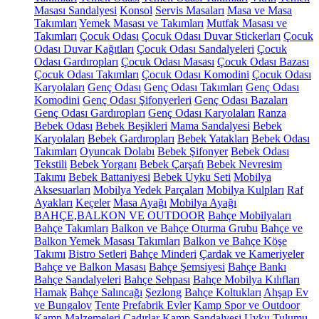
Masası Sandalyesi
Konsol
Servis Masaları
Masa ve Masa
Takımları
Yemek Masası ve Takımları
Mutfak Masası ve
Takımları
Çocuk Odası
Çocuk Odası Duvar Stickerları
Çocuk
Odası Duvar Kağıtları
Çocuk Odası Sandalyeleri
Çocuk
Odası Gardıropları
Çocuk Odası Masası
Çocuk Odası Bazası
Çocuk Odası Takımları
Çocuk Odası Komodini
Çocuk Odası
Karyolaları
Genç Odası
Genç Odası Takımları
Genç Odası
Komodini
Genç Odası Şifonyerleri
Genç Odası Bazaları
Genç Odası Gardıropları
Genç Odası Karyolaları
Ranza
Bebek Odası
Bebek Beşikleri
Mama Sandalyesi
Bebek
Karyolaları
Bebek Gardıropları
Bebek Yatakları
Bebek Odası
Takımları
Oyuncak Dolabı
Bebek Şifonyer
Bebek Odası
Tekstili
Bebek Yorganı
Bebek Çarşafı
Bebek Nevresim
Takımı
Bebek Battaniyesi
Bebek Uyku Seti
Mobilya
Aksesuarları
Mobilya Yedek Parçaları
Mobilya Kulpları
Raf
Ayakları
Keçeler
Masa Ayağı
Mobilya Ayağı
BAHÇE,BALKON VE OUTDOOR
Bahçe Mobilyaları
Bahçe Takımları
Balkon ve Bahçe Oturma Grubu
Bahçe ve
Balkon Yemek Masası Takımları
Balkon ve Bahçe Köşe
Takımı
Bistro Setleri
Bahçe Minderi
Çardak ve Kameriyeler
Bahçe ve Balkon Masası
Bahçe Şemsiyesi
Bahçe Bankı
Bahçe Sandalyeleri
Bahçe Sehpası
Bahçe Mobilya Kılıfları
Hamak
Bahçe Salıncağı
Şezlong
Bahçe Koltukları
Ahşap Ev
ve Bungalov
Tente
Prefabrik Evler
Kamp Spor ve Outdoor
Kamp Malzemeleri
Çadırlar
Kamp Sandalyesi
Uyku Tulumu