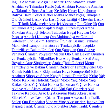
İngiliz Anahtarı
İki Ağızlı Anahtar
Tork Anahtarı
Yıldız
Anahtar ve Takımları
Kurbağcık Anahtarı
Kombine Anahtar
ve Takımları
Boru Anahtarı
Keskiler
Keser
Kargaburun
Balyoz
Balta
Kesici Aletler
Makas
Maket Bıçağı
Iskarpela
Oto Ürünleri
Lastik
Yaz Lastiği
Kış Lastiği
4 Mevsim Lastik
Oto Teknik Malzemeler
Araç İçi Aksesuar
Oto Güneşlik
Oto
Küllükler
Araç Buzdolapları
Bagaj Düzenleyici
Araba
Kokuları
Araç İçi Telefon Tutucular
Bagaj Havuzu
Oto
Paspası
Araç İçi Kamera
Oto Multimedya ve Görüntü
Sistemleri
Oto Bakım Temizlik Ürünleri
Basınçlı Yıkama
Makineleri
Tampon Parlatıcı ve Temizleyiciler
Torpido
Temizlik ve Bakım Ürünleri
Oto Şampuan
Oto Cila ve
Parlatıcı Ürünleri
Polyester Macun
Oto Cam Bakım Ürünleri
ve Temizleyiciler
Mikrofiber Bez
Araç Temizlik Seti
Araç
Boyaları
Araç Süpürgeleri
Araba Çizik Giderici
Motor
Temizleyici ve Bakım Ürünleri
Radyatör Temizleyiciler
Oto
Koltuk Kılıfı
Lastik Ekipmanları
Hava Kompresörü
Bijon
Anahtarı
Sibop ve Sibop Kapağı
Lastik Tamir Kiti
Kriko
Yağ
Motor Katkıları
Hidrolik Yağlar
Motor Yağı
Motor Yağı
Katkısı
Gres Yağı
Yakıt Katkısı
Şanzıman Yağı ve Katkısı
Akü ve Akü Aksesuarları
Akü
Akü Şarj Cihazları
Akü
Takviye Kablosu
Araç Dış Aksesuar
Plaka Aksesuarları
Silecek
Yan ve Tavan Çıtaları
Tampon Aksesuarları
Trafik
Setleri
Oto Brandaları
Vinç ve Vinç Aksesuarları
Jant ve Jant
Kapağı
Trafik Ürünleri
Oto Projektör
Diğer Trafik Ürünleri