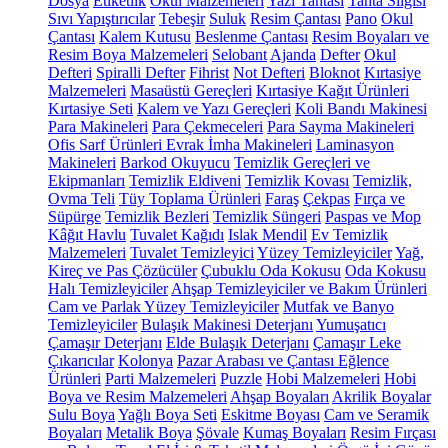
Dosya
Etiketlik
Okul Malzemeleri
Yazı Tahtası
Tahta Silgisi
Sıvı Yapıştırıcılar
Tebeşir
Suluk
Resim Çantası
Pano
Okul
Çantası
Kalem Kutusu
Beslenme Çantası
Resim Boyaları ve
Resim Boya Malzemeleri
Selobant
Ajanda
Defter
Okul
Defteri
Spiralli Defter
Fihrist
Not Defteri
Bloknot
Kırtasiye
Malzemeleri
Masaüstü Gereçleri
Kırtasiye Kağıt Ürünleri
Kırtasiye Seti
Kalem ve Yazı Gereçleri
Koli Bandı Makinesi
Para Makineleri
Para Çekmeceleri
Para Sayma Makineleri
Ofis Sarf Ürünleri
Evrak İmha Makineleri
Laminasyon
Makineleri
Barkod Okuyucu
Temizlik Gereçleri ve
Ekipmanları
Temizlik Eldiveni
Temizlik Kovası
Temizlik,
Ovma Teli
Tüy Toplama Ürünleri
Faraş
Çekpas
Fırça ve
Süpürge
Temizlik Bezleri
Temizlik Süngeri
Paspas ve Mop
Kâğıt Havlu
Tuvalet Kağıdı
Islak Mendil
Ev Temizlik
Malzemeleri
Tuvalet Temizleyici
Yüzey Temizleyiciler
Yağ,
Kireç ve Pas Çözücüler
Çubuklu Oda Kokusu
Oda Kokusu
Halı Temizleyiciler
Ahşap Temizleyiciler ve Bakım Ürünleri
Cam ve Parlak Yüzey Temizleyiciler
Mutfak ve Banyo
Temizleyiciler
Bulaşık Makinesi Deterjanı
Yumuşatıcı
Çamaşır Deterjanı
Elde Bulaşık Deterjanı
Çamaşır Leke
Çıkarıcılar
Kolonya
Pazar Arabası ve Çantası
Eğlence
Ürünleri
Parti Malzemeleri
Puzzle
Hobi Malzemeleri
Hobi
Boya ve Resim Malzemeleri
Ahşap Boyaları
Akrilik Boyalar
Sulu Boya
Yağlı Boya Seti
Eskitme Boyası
Cam ve Seramik
Boyaları
Metalik Boya
Şövale
Kumaş Boyaları
Resim Fırçası