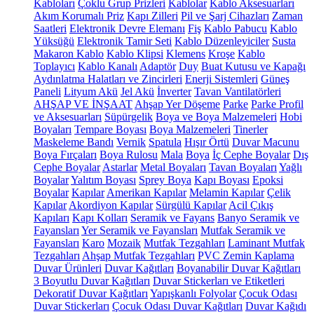
Kabloları
Çoklu Grup Prizleri
Kablolar
Kablo Aksesuarları
Akım Korumalı Priz
Kapı Zilleri
Pil ve Şarj Cihazları
Zaman
Saatleri
Elektronik Devre Elemanı
Fiş
Kablo Pabucu
Kablo
Yüksüğü
Elektronik Tamir Seti
Kablo Düzenleyiciler
Susta
Makaron Kablo
Kablo Klipsi
Klemens
Kroşe
Kablo
Toplayıcı
Kablo Kanalı
Adaptör
Duy
Buat Kutusu ve Kapağı
Aydınlatma Halatları ve Zincirleri
Enerji Sistemleri
Güneş
Paneli
Lityum Akü
Jel Akü
İnverter
Tavan Vantilatörleri
AHŞAP VE İNŞAAT
Ahşap Yer Döşeme
Parke
Parke Profil
ve Aksesuarları
Süpürgelik
Boya ve Boya Malzemeleri
Hobi
Boyaları
Tempare Boyası
Boya Malzemeleri
Tinerler
Maskeleme Bandı
Vernik
Spatula
Hışır Örtü
Duvar Macunu
Boya Fırçaları
Boya Rulosu
Mala
Boya
İç Cephe Boyalar
Dış
Cephe Boyalar
Astarlar
Metal Boyaları
Tavan Boyaları
Yağlı
Boyalar
Yalıtım Boyası
Sprey Boya
Kapı Boyası
Epoksi
Boyalar
Kapılar
Amerikan Kapılar
Melamin Kapılar
Çelik
Kapılar
Akordiyon Kapılar
Sürgülü Kapılar
Acil Çıkış
Kapıları
Kapı Kolları
Seramik ve Fayans
Banyo Seramik ve
Fayansları
Yer Seramik ve Fayansları
Mutfak Seramik ve
Fayansları
Karo
Mozaik
Mutfak Tezgahları
Laminant Mutfak
Tezgahları
Ahşap Mutfak Tezgahları
PVC Zemin Kaplama
Duvar Ürünleri
Duvar Kağıtları
Boyanabilir Duvar Kağıtları
3 Boyutlu Duvar Kağıtları
Duvar Stickerları ve Etiketleri
Dekoratif Duvar Kağıtları
Yapışkanlı Folyolar
Çocuk Odası
Duvar Stickerları
Çocuk Odası Duvar Kağıtları
Duvar Kağıdı