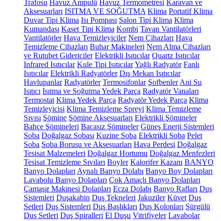
Trafosu
Havuz Ampulü
Havuz Termometresi
Karavan ve
Aksesuarları
ISITMA VE SOĞUTMA
Klima
Portatif Klima
Duvar Tipi Klima
Isı Pompası
Salon Tipi Klima
Klima
Kumandası
Kaset Tipi Klima
Kombi
Tavan Vantilatörleri
Vantilatörler
Hava Temizleyiciler
Nem Cihazları
Hava
Temizleme Cihazları
Buhar Makineleri
Nem Alma Cihazları
ve Rutubet Gidericiler
Elektrikli Isıtıcılar
Quartz Isıtıcılar
Infrared Isıtıcılar
Kule Tipi Isıtıcılar
Yağlı Radyatör
Fanlı
Isıtıcılar
Elektrikli Radyatörler
Dış Mekan Isıtıcılar
Havlupanlar
Radyatörler
Termosifonlar
Şofbenler
Ani Su
Isıtıcı
Isıtma ve Soğutma Yedek Parça
Radyatör Vanaları
Termostat
Klima Yedek Parça
Radyatör Yedek Parça
Klima
Temizleyicisi
Klima Temizleme Spreyi
Klima Temizleme
Sıvısı
Şömine
Şömine Aksesuarları
Elektrikli Şömineler
Bahçe Şömineleri
Bacasız Şömineler
Güneş Enerji Sistemleri
Soba
Doğalgaz Sobası
Kuzine Soba
Elektrikli Soba
Pelet
Soba
Soba Borusu ve Aksesuarları
Hava Perdesi
Doğalgaz
Tesisat Malzemeleri
Doğalgaz Hortumu
Doğalgaz Menfezleri
Tesisat Temizleme Sıvıları
Boyler
Kalorifer Kazanı
BANYO
Banyo Dolapları
Aynalı Banyo Dolabı
Banyo Boy Dolapları
Lavabolu Banyo Dolapları
Çok Amaçlı Banyo Dolapları
Çamaşır Makinesi Dolapları
Ecza Dolabı
Banyo Rafları
Duş
Sistemleri
Duşakabin
Duş Tekneleri
Jakuziler
Küvet
Duş
Setleri
Duş Sistemleri
Duş Başlıkları
Duş Kolonları
Sürgülü
Duş Setleri
Duş Spiralleri
El Duşu
Vitrifiyeler
Lavabolar