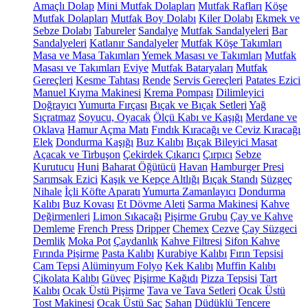
Amaçlı Dolap
Mini Mutfak Dolapları
Mutfak Rafları
Köşe
Mutfak Dolapları
Mutfak Boy Dolabı
Kiler Dolabı
Ekmek ve
Sebze Dolabı
Tabureler
Sandalye
Mutfak Sandalyeleri
Bar
Sandalyeleri
Katlanır Sandalyeler
Mutfak Köşe Takımları
Masa ve Masa Takımları
Yemek Masası ve Takımları
Mutfak
Masası ve Takımları
Eviye
Mutfak Bataryaları
Mutfak
Gereçleri
Kesme Tahtası
Rende
Servis Gereçleri
Patates Ezici
Manuel Kıyma Makinesi
Krema Pompası
Dilimleyici
Doğrayıcı
Yumurta Fırçası
Bıçak ve Bıçak Setleri
Yağ
Sıçratmaz
Soyucu, Oyacak
Ölçü Kabı ve Kaşığı
Merdane ve
Oklava
Hamur Açma Matı
Fındık Kıracağı ve Ceviz Kıracağı
Elek
Dondurma Kaşığı
Buz Kalıbı
Bıçak Bileyici Masat
Açacak ve Tirbuşon
Çekirdek Çıkarıcı
Çırpıcı
Sebze
Kurutucu
Huni
Baharat Öğütücü
Havan
Hamburger Presi
Sarımsak Ezici
Kaşık ve Kepçe Altlığı
Bıçak Standı
Süzgeç
Nihale
İçli Köfte Aparatı
Yumurta Zamanlayıcı
Dondurma
Kalıbı
Buz Kovası
Et Dövme Aleti
Sarma Makinesi
Kahve
Değirmenleri
Limon Sıkacağı
Pişirme Grubu
Çay ve Kahve
Demleme
French Press
Dripper
Chemex
Cezve
Çay Süzgeci
Demlik
Moka Pot
Çaydanlık
Kahve Filtresi
Sifon Kahve
Fırında Pişirme
Pasta Kalıbı
Kurabiye Kalıbı
Fırın Tepsisi
Cam Tepsi
Alüminyum Folyo
Kek Kalıbı
Muffin Kalıbı
Çikolata Kalıbı
Güveç
Pişirme Kağıdı
Pizza Tepsisi
Tart
Kalıbı
Ocak Üstü Pişirme
Tava ve Tava Setleri
Ocak Üstü
Tost Makinesi
Ocak Üstü Sac
Sahan
Düdüklü Tencere