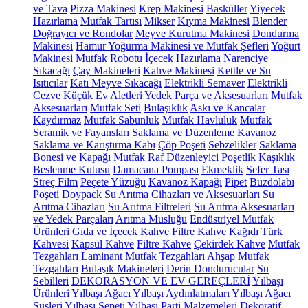
ve Tava
Pizza Makinesi
Krep Makinesi
Basküller
Yiyecek
Hazırlama
Mutfak Tartısı
Mikser
Kıyma Makinesi
Blender
Doğrayıcı ve Rondolar
Meyve Kurutma Makinesi
Dondurma
Makinesi
Hamur Yoğurma Makinesi ve Mutfak Şefleri
Yoğurt
Makinesi
Mutfak Robotu
İçecek Hazırlama
Narenciye
Sıkacağı
Çay Makineleri
Kahve Makinesi
Kettle ve Su
Isıtıcılar
Katı Meyve Sıkacağı
Elektrikli Semaver
Elektrikli
Cezve
Küçük Ev Aletleri Yedek Parça ve Aksesuarları
Mutfak
Aksesuarları
Mutfak Seti
Bulaşıklık
Askı ve Kancalar
Kaydırmaz
Mutfak Sabunluk
Mutfak Havluluk
Mutfak
Seramik ve Fayansları
Saklama ve Düzenleme
Kavanoz
Saklama ve Karıştırma Kabı
Çöp Poşeti
Sebzelikler
Saklama
Bonesi ve Kapağı
Mutfak Raf Düzenleyici
Poşetlik
Kaşıklık
Beslenme Kutusu
Damacana Pompası
Ekmeklik
Sefer Tası
Streç Film
Peçete Yüzüğü
Kavanoz Kapağı
Pipet
Buzdolabı
Poşeti
Doypack
Su Arıtma Cihazları ve Aksesuarları
Su
Arıtma Cihazları
Su Arıtma Filtreleri
Su Arıtma Aksesuarları
ve Yedek Parçaları
Arıtma Musluğu
Endüstriyel Mutfak
Ürünleri
Gıda ve İçecek
Kahve
Filtre Kahve Kağıdı
Türk
Kahvesi
Kapsül Kahve
Filtre Kahve
Çekirdek Kahve
Mutfak
Tezgahları
Laminant Mutfak Tezgahları
Ahşap Mutfak
Tezgahları
Bulaşık Makineleri
Derin Dondurucular
Su
Sebilleri
DEKORASYON VE EV GEREÇLERİ
Yılbaşı
Ürünleri
Yılbaşı Ağacı
Yılbaşı Aydınlatmaları
Yılbaşı Ağacı
Süsleri
Yılbaşı Sepeti
Yılbaşı Parti Malzemeleri
Dekoratif