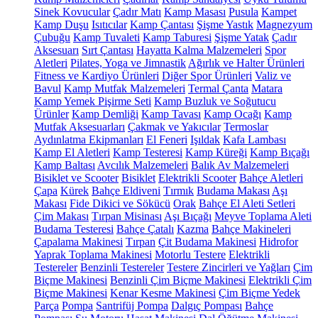
Sinek Kovucular
Çadır Matı
Kamp Masası
Pusula
Kampet
Kamp Duşu
Isıtıcılar
Kamp Çantası
Şişme Yastık
Magnezyum
Çubuğu
Kamp Tuvaleti
Kamp Taburesi
Şişme Yatak
Çadır
Aksesuarı
Sırt Çantası
Hayatta Kalma Malzemeleri
Spor
Aletleri
Pilates, Yoga ve Jimnastik
Ağırlık ve Halter Ürünleri
Fitness ve Kardiyo Ürünleri
Diğer Spor Ürünleri
Valiz ve
Bavul
Kamp Mutfak Malzemeleri
Termal Çanta
Matara
Kamp Yemek Pişirme Seti
Kamp Buzluk ve Soğutucu
Ürünler
Kamp Demliği
Kamp Tavası
Kamp Ocağı
Kamp
Mutfak Aksesuarları
Çakmak ve Yakıcılar
Termoslar
Aydınlatma Ekipmanları
El Feneri
Işıldak
Kafa Lambası
Kamp El Aletleri
Kamp Testeresi
Kamp Küreği
Kamp Bıçağı
Kamp Baltası
Avcılık Malzemeleri
Balık Av Malzemeleri
Bisiklet ve Scooter
Bisiklet
Elektrikli Scooter
Bahçe Aletleri
Çapa
Kürek
Bahçe Eldiveni
Tırmık
Budama Makası
Aşı
Makası
Fide Dikici ve Sökücü
Orak
Bahçe El Aleti Setleri
Çim Makası
Tırpan Misinası
Aşı Bıçağı
Meyve Toplama Aleti
Budama Testeresi
Bahçe Çatalı
Kazma
Bahçe Makineleri
Çapalama Makinesi
Tırpan
Çit Budama Makinesi
Hidrofor
Yaprak Toplama Makinesi
Motorlu Testere
Elektrikli
Testereler
Benzinli Testereler
Testere Zincirleri ve Yağları
Çim
Biçme Makinesi
Benzinli Çim Biçme Makinesi
Elektrikli Çim
Biçme Makinesi
Kenar Kesme Makinesi
Çim Biçme Yedek
Parça
Pompa
Santrifüj Pompa
Dalgıç Pompası
Bahçe