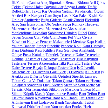
İlk Yardım Çantası
Araç Sigortaları
Benzin Bidonu
Acil Çıkış
Çekici
Çekme Halatı
Boyunluklar
Seyyar Lamba
Trafik
Reflektörleri
Takoz
Kış Ürünleri
Yağmur Kaydırıcılar
Ölçüm
Aletleri
Buz Kazıyıcı
Cam Suyu
Lastik Kar Paleti
Kışlık Set
Ürünler
Antifrizler
Buğu Giderici
Lastik Zinciri
Elektrikli
Araç Şarj İstasyonları
Oto Yedek Parça
Römork
Hırdavat
Malzemeleri
Hırdavat Malzemesi ve Aksesuarları
Yönlendirme Levhaları
Sabitleme Ürünleri
Dübel
Dübel
Setleri
Somun
Çivi
Vida-Çivi
Demir Pul
Vida
Civata
Köşebent
Kapı ve Pencere Malzemeleri
Menteşe
Kapı Kolları
Yalıtım Bantları
Stoper
Sineklik
Pencere Kolu
Kapı Hidroliği
Kapı Dürbünü
Kapı Kilitleri
Kapı Sürgüleri
Anahtarlık
Gönye
Posta Kutuları
Tekerlek
Testereler
Daire Testereler
Dekupaj Testereler
Çok Amaçlı Testereler
Tilki Kuyruğu
Testereler
Testere Aksesuarları
Tilki Kuyruğu Testere Ucu
Daire Testere Bıçağı
Dekupaj Testere Ucu
İş Güvenlik
Malzemeleri
İş Güvenlik Gözlükleri
İş Eldiveni
İş Elbisesi
İş
Ayakkabısı
Diğer İş Güvenlik Ürünleri
Siperlik
Lanyard
Takım Çanta Ve Dolapları
Takım Çantası
Takım ve Hizmet
Dolapları
Avadanlık
Ölçü Aletleri
Metre ve Şerit Metre
Su
Terazisi
Oda Termostatı
Silikon ve Mastikler
Silikon
Mum
Silikon
Köpük
Mastik
Yapıştırıcı ve Bantlar
Bant
Teflon Bant
Elektrik Bandı
Kaydırmaz Bant
Koli Bandı
Çift Taraflı Bant
Alüminyum Bant
İzolasyon Bandı
Yapıştırıcılar
Tutkal
Kimyasal Dübeller
Japon Yapıştırıcıları
Epoksi
Hızlı