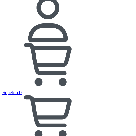
Sepetim
0