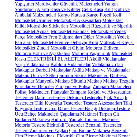
Yapıştırıcı
Merdivenler
Güvenlik Malzemeleri
Yangın
Söndürücü
Alarm
Kasa ve Kilitler
Çelik Kasa
Kilit
Kutu ve
Ambalaj Malzemeleri
Kargo Kutusu
Kargo Poşeti
Koli
Motosiklet Ürünleri
Motorsiklet Aksesuarları
Motosiklet
Kilidi
Motosiklet Stickerları
Motosiklet Rüzgarlık ve Siperlik
Motosiklet Aynası
Motosiklet Brandası
Motorsiklet Yedek
Parça
Motosiklet Fren Ekipmanları
Diğer Motosiklet Yedek
Parçaları
Motosiklet Fren ve Debriyaj Kolu
Motosiklet Kayışı
Motosiklet Zinciri
Motosiklet Giyim
Motorcu Eldiveni
Motorcu Botu ve Ayakkabısı
Motorcu Yağmurluk
Motosiklet
Kaskı
ELEKTRİKLİ EL ALETLERİ
Akülü Vidalamalar
Şarjlı Vidalamalar
Kablolu Vidalamalar
Vidalama Uçları
Matkaplar
Darbeli Matkaplar
Akülü Matkap ve Vidalamalar
Matkap Ucu ve Setleri
Somun Sıkma Makineleri
Darbesiz
Matkaplar
Manyetik Matkap
Sütunlu Matkap
Matkap Tezgahı
Kırıcılar ve Deliciler
Zımpara ve Polisaj
Zımpara Makineleri
Polisaj Makineleri
Planyalar
Zımpara Kağıdı ve Aksesuarları
Testereler
Daire Testereler
Dekupaj Testereler
Çok Amaçlı
Testereler
Tilki Kuyruğu Testereler
Testere Aksesuarları
Tilki
Kuyruğu Testere Ucu
Daire Testere Bıçağı
Dekupaj Testere
Ucu
Bahçe Makineleri
Çapalama Makinesi
Tırpan
Çit
Budama Makinesi
Hidrofor
Yaprak Toplama Makinesi
Motorlu Testere
Elektrikli Testereler
Benzinli Testereler
Testere Zincirleri ve Yağları
Çim Biçme Makinesi
Benzinli
Çim Biçme Makinesi
Elektrikli Çim Biçme Makinesi
Kenar