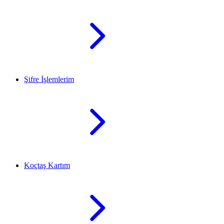
Şifre İşlemlerim
Koçtaş Kartım