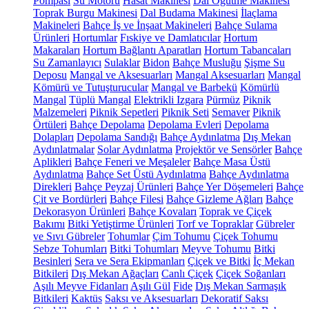
Pompası
Su Motoru
Hasat Makinesi
Dal Öğütme Makinesi
Toprak Burgu Makinesi
Dal Budama Makinesi
İlaçlama
Makineleri
Bahçe İş ve İnşaat Makineleri
Bahçe Sulama
Ürünleri
Hortumlar
Fıskiye ve Damlatıcılar
Hortum
Makaraları
Hortum Bağlantı Aparatları
Hortum Tabancaları
Su Zamanlayıcı
Sulaklar
Bidon
Bahçe Musluğu
Şişme Su
Deposu
Mangal ve Aksesuarları
Mangal Aksesuarları
Mangal
Kömürü ve Tutuşturucular
Mangal ve Barbekü
Kömürlü
Mangal
Tüplü Mangal
Elektrikli Izgara
Pürmüz
Piknik
Malzemeleri
Piknik Sepetleri
Piknik Seti
Semaver
Piknik
Örtüleri
Bahçe Depolama
Depolama Evleri
Depolama
Dolapları
Depolama Sandığı
Bahçe Aydınlatma
Dış Mekan
Aydınlatmalar
Solar Aydınlatma
Projektör ve Sensörler
Bahçe
Aplikleri
Bahçe Feneri ve Meşaleler
Bahçe Masa Üstü
Aydınlatma
Bahçe Set Üstü Aydınlatma
Bahçe Aydınlatma
Direkleri
Bahçe Peyzaj Ürünleri
Bahçe Yer Döşemeleri
Bahçe
Çit ve Bordürleri
Bahçe Filesi
Bahçe Gizleme Ağları
Bahçe
Dekorasyon Ürünleri
Bahçe Kovaları
Toprak ve Çiçek
Bakımı
Bitki Yetiştirme Ürünleri
Torf ve Topraklar
Gübreler
ve Sıvı Gübreler
Tohumlar
Çim Tohumu
Çiçek Tohumu
Sebze Tohumları
Bitki Tohumları
Meyve Tohumu
Bitki
Besinleri
Sera ve Sera Ekipmanları
Çiçek ve Bitki
İç Mekan
Bitkileri
Dış Mekan Ağaçları
Canlı Çiçek
Çiçek Soğanları
Aşılı Meyve Fidanları
Aşılı Gül
Fide
Dış Mekan Sarmaşık
Bitkileri
Kaktüs
Saksı ve Aksesuarları
Dekoratif Saksı