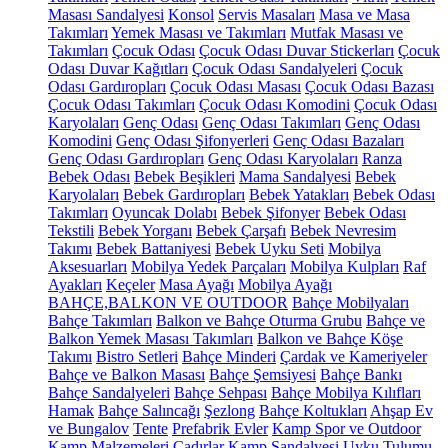
Masası Sandalyesi
Konsol
Servis Masaları
Masa ve Masa
Takımları
Yemek Masası ve Takımları
Mutfak Masası ve
Takımları
Çocuk Odası
Çocuk Odası Duvar Stickerları
Çocuk
Odası Duvar Kağıtları
Çocuk Odası Sandalyeleri
Çocuk
Odası Gardıropları
Çocuk Odası Masası
Çocuk Odası Bazası
Çocuk Odası Takımları
Çocuk Odası Komodini
Çocuk Odası
Karyolaları
Genç Odası
Genç Odası Takımları
Genç Odası
Komodini
Genç Odası Şifonyerleri
Genç Odası Bazaları
Genç Odası Gardıropları
Genç Odası Karyolaları
Ranza
Bebek Odası
Bebek Beşikleri
Mama Sandalyesi
Bebek
Karyolaları
Bebek Gardıropları
Bebek Yatakları
Bebek Odası
Takımları
Oyuncak Dolabı
Bebek Şifonyer
Bebek Odası
Tekstili
Bebek Yorganı
Bebek Çarşafı
Bebek Nevresim
Takımı
Bebek Battaniyesi
Bebek Uyku Seti
Mobilya
Aksesuarları
Mobilya Yedek Parçaları
Mobilya Kulpları
Raf
Ayakları
Keçeler
Masa Ayağı
Mobilya Ayağı
BAHÇE,BALKON VE OUTDOOR
Bahçe Mobilyaları
Bahçe Takımları
Balkon ve Bahçe Oturma Grubu
Bahçe ve
Balkon Yemek Masası Takımları
Balkon ve Bahçe Köşe
Takımı
Bistro Setleri
Bahçe Minderi
Çardak ve Kameriyeler
Bahçe ve Balkon Masası
Bahçe Şemsiyesi
Bahçe Bankı
Bahçe Sandalyeleri
Bahçe Sehpası
Bahçe Mobilya Kılıfları
Hamak
Bahçe Salıncağı
Şezlong
Bahçe Koltukları
Ahşap Ev
ve Bungalov
Tente
Prefabrik Evler
Kamp Spor ve Outdoor
Kamp Malzemeleri
Çadırlar
Kamp Sandalyesi
Uyku Tulumu