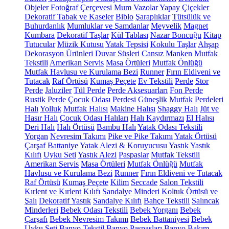
Objeler
Fotoğraf Çerçevesi
Mum
Vazolar
Yapay Çiçekler
Dekoratif Tabak ve Kaseler
Biblo
Şaraplıklar
Tütsülük ve
Buhurdanlık
Mumluklar ve Şamdanlar
Meyvelik
Magnet
Kumbara
Dekoratif Taşlar
Kül Tablası
Nazar Boncuğu
Kitap
Tutucular
Müzik Kutusu
Yatak Tepsisi
Kokulu Taşlar
Ahşap
Dekorasyon Ürünleri
Duvar Süsleri
Cansız Manken
Mutfak
Tekstili
Amerikan Servis
Masa Örtüleri
Mutfak Önlüğü
Mutfak Havlusu ve Kurulama Bezi
Runner
Fırın Eldiveni ve
Tutacak
Raf Örtüsü
Kumaş Peçete
Ev Tekstili
Perde
Stor
Perde
Jaluziler
Tül Perde
Perde Aksesuarları
Fon Perde
Rustik Perde
Çocuk Odası Perdesi
Güneşlik
Mutfak Perdeleri
Halı
Yolluk
Mutfak Halısı
Makine Halısı
Shaggy Halı
Jüt ve
Hasır Halı
Çocuk Odası Halıları
Halı Kaydırmazı
El Halısı
Deri Halı
Halı Örtüsü
Bambu Halı
Yatak Odası Tekstili
Yorgan
Nevresim Takımı
Pike ve Pike Takımı
Yatak Örtüsü
Çarşaf
Battaniye
Yatak Alezi & Koruyucusu
Yastık
Yastık
Kılıfı
Uyku Seti
Yastık Alezi
Paspaslar
Mutfak Tekstili
Amerikan Servis
Masa Örtüleri
Mutfak Önlüğü
Mutfak
Havlusu ve Kurulama Bezi
Runner
Fırın Eldiveni ve Tutacak
Raf Örtüsü
Kumaş Peçete
Kilim
Seccade
Salon Tekstili
Kırlent ve Kırlent Kılıfı
Sandalye Minderi
Koltuk Örtüsü ve
Şalı
Dekoratif Yastık
Sandalye Kılıfı
Bahçe Tekstili
Salıncak
Minderleri
Bebek Odası Tekstili
Bebek Yorganı
Bebek
Çarşafı
Bebek Nevresim Takımı
Bebek Battaniyesi
Bebek
Uyku Seti
Banyo Tekstil
Banyo Paspasları
Banyo Bakım