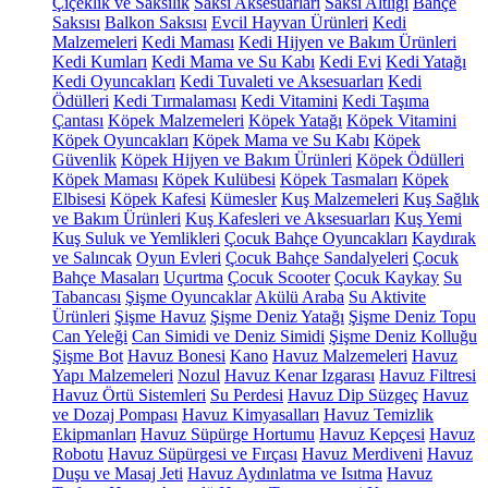
Çiçeklik ve Saksılık
Saksı Aksesuarları
Saksı Altlığı
Bahçe
Saksısı
Balkon Saksısı
Evcil Hayvan Ürünleri
Kedi
Malzemeleri
Kedi Maması
Kedi Hijyen ve Bakım Ürünleri
Kedi Kumları
Kedi Mama ve Su Kabı
Kedi Evi
Kedi Yatağı
Kedi Oyuncakları
Kedi Tuvaleti ve Aksesuarları
Kedi
Ödülleri
Kedi Tırmalaması
Kedi Vitamini
Kedi Taşıma
Çantası
Köpek Malzemeleri
Köpek Yatağı
Köpek Vitamini
Köpek Oyuncakları
Köpek Mama ve Su Kabı
Köpek
Güvenlik
Köpek Hijyen ve Bakım Ürünleri
Köpek Ödülleri
Köpek Maması
Köpek Kulübesi
Köpek Tasmaları
Köpek
Elbisesi
Köpek Kafesi
Kümesler
Kuş Malzemeleri
Kuş Sağlık
ve Bakım Ürünleri
Kuş Kafesleri ve Aksesuarları
Kuş Yemi
Kuş Suluk ve Yemlikleri
Çocuk Bahçe Oyuncakları
Kaydırak
ve Salıncak
Oyun Evleri
Çocuk Bahçe Sandalyeleri
Çocuk
Bahçe Masaları
Uçurtma
Çocuk Scooter
Çocuk Kaykay
Su
Tabancası
Şişme Oyuncaklar
Akülü Araba
Su Aktivite
Ürünleri
Şişme Havuz
Şişme Deniz Yatağı
Şişme Deniz Topu
Can Yeleği
Can Simidi ve Deniz Simidi
Şişme Deniz Kolluğu
Şişme Bot
Havuz Bonesi
Kano
Havuz Malzemeleri
Havuz
Yapı Malzemeleri
Nozul
Havuz Kenar Izgarası
Havuz Filtresi
Havuz Örtü Sistemleri
Su Perdesi
Havuz Dip Süzgeç
Havuz
ve Dozaj Pompası
Havuz Kimyasalları
Havuz Temizlik
Ekipmanları
Havuz Süpürge Hortumu
Havuz Kepçesi
Havuz
Robotu
Havuz Süpürgesi ve Fırçası
Havuz Merdiveni
Havuz
Duşu ve Masaj Jeti
Havuz Aydınlatma ve Isıtma
Havuz