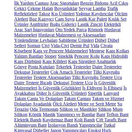
İlk Yardım Çantası
Araç Sigortaları
Benzin Bidonu
Acil Çıkış
Çekici
Çekme Halatı
Boyunluklar
Seyyar Lamba
Trafik
Reflektörleri
Takoz
Kış Ürünleri
Yağmur Kaydırıcılar
Ölçüm
Aletleri
Buz Kazıyıcı
Cam Suyu
Lastik Kar Paleti
Kışlık Set
Ürünler
Antifrizler
Buğu Giderici
Lastik Zinciri
Elektrikli
Araç Şarj İstasyonları
Oto Yedek Parça
Römork
Hırdavat
Malzemeleri
Hırdavat Malzemesi ve Aksesuarları
Yönlendirme Levhaları
Sabitleme Ürünleri
Dübel
Dübel
Setleri
Somun
Çivi
Vida-Çivi
Demir Pul
Vida
Civata
Köşebent
Kapı ve Pencere Malzemeleri
Menteşe
Kapı Kolları
Yalıtım Bantları
Stoper
Sineklik
Pencere Kolu
Kapı Hidroliği
Kapı Dürbünü
Kapı Kilitleri
Kapı Sürgüleri
Anahtarlık
Gönye
Posta Kutuları
Tekerlek
Testereler
Daire Testereler
Dekupaj Testereler
Çok Amaçlı Testereler
Tilki Kuyruğu
Testereler
Testere Aksesuarları
Tilki Kuyruğu Testere Ucu
Daire Testere Bıçağı
Dekupaj Testere Ucu
İş Güvenlik
Malzemeleri
İş Güvenlik Gözlükleri
İş Eldiveni
İş Elbisesi
İş
Ayakkabısı
Diğer İş Güvenlik Ürünleri
Siperlik
Lanyard
Takım Çanta Ve Dolapları
Takım Çantası
Takım ve Hizmet
Dolapları
Avadanlık
Ölçü Aletleri
Metre ve Şerit Metre
Su
Terazisi
Oda Termostatı
Silikon ve Mastikler
Silikon
Mum
Silikon
Köpük
Mastik
Yapıştırıcı ve Bantlar
Bant
Teflon Bant
Elektrik Bandı
Kaydırmaz Bant
Koli Bandı
Çift Taraflı Bant
Alüminyum Bant
İzolasyon Bandı
Yapıştırıcılar
Tutkal
Kimyasal Dübeller
Japon Yapıştırıcıları
Epoksi
Hızlı