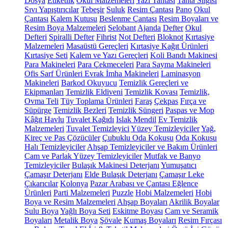
Dosya
Etiketlik
Okul Malzemeleri
Yazı Tahtası
Tahta Silgisi
Sıvı Yapıştırıcılar
Tebeşir
Suluk
Resim Çantası
Pano
Okul
Çantası
Kalem Kutusu
Beslenme Çantası
Resim Boyaları ve
Resim Boya Malzemeleri
Selobant
Ajanda
Defter
Okul
Defteri
Spiralli Defter
Fihrist
Not Defteri
Bloknot
Kırtasiye
Malzemeleri
Masaüstü Gereçleri
Kırtasiye Kağıt Ürünleri
Kırtasiye Seti
Kalem ve Yazı Gereçleri
Koli Bandı Makinesi
Para Makineleri
Para Çekmeceleri
Para Sayma Makineleri
Ofis Sarf Ürünleri
Evrak İmha Makineleri
Laminasyon
Makineleri
Barkod Okuyucu
Temizlik Gereçleri ve
Ekipmanları
Temizlik Eldiveni
Temizlik Kovası
Temizlik,
Ovma Teli
Tüy Toplama Ürünleri
Faraş
Çekpas
Fırça ve
Süpürge
Temizlik Bezleri
Temizlik Süngeri
Paspas ve Mop
Kâğıt Havlu
Tuvalet Kağıdı
Islak Mendil
Ev Temizlik
Malzemeleri
Tuvalet Temizleyici
Yüzey Temizleyiciler
Yağ,
Kireç ve Pas Çözücüler
Çubuklu Oda Kokusu
Oda Kokusu
Halı Temizleyiciler
Ahşap Temizleyiciler ve Bakım Ürünleri
Cam ve Parlak Yüzey Temizleyiciler
Mutfak ve Banyo
Temizleyiciler
Bulaşık Makinesi Deterjanı
Yumuşatıcı
Çamaşır Deterjanı
Elde Bulaşık Deterjanı
Çamaşır Leke
Çıkarıcılar
Kolonya
Pazar Arabası ve Çantası
Eğlence
Ürünleri
Parti Malzemeleri
Puzzle
Hobi Malzemeleri
Hobi
Boya ve Resim Malzemeleri
Ahşap Boyaları
Akrilik Boyalar
Sulu Boya
Yağlı Boya Seti
Eskitme Boyası
Cam ve Seramik
Boyaları
Metalik Boya
Şövale
Kumaş Boyaları
Resim Fırçası