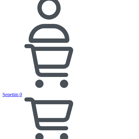
Sepetim
0