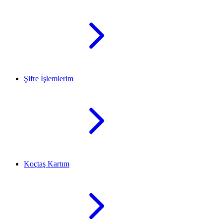
Şifre İşlemlerim
Koçtaş Kartım