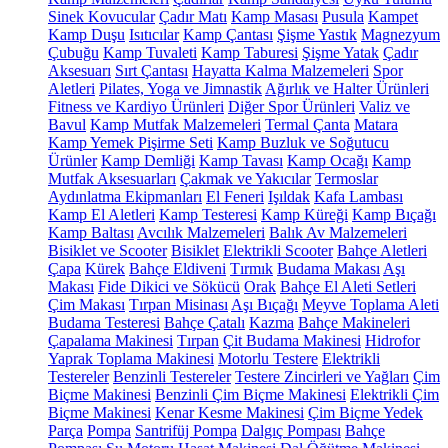
Sinek Kovucular
Çadır Matı
Kamp Masası
Pusula
Kampet
Kamp Duşu
Isıtıcılar
Kamp Çantası
Şişme Yastık
Magnezyum
Çubuğu
Kamp Tuvaleti
Kamp Taburesi
Şişme Yatak
Çadır
Aksesuarı
Sırt Çantası
Hayatta Kalma Malzemeleri
Spor
Aletleri
Pilates, Yoga ve Jimnastik
Ağırlık ve Halter Ürünleri
Fitness ve Kardiyo Ürünleri
Diğer Spor Ürünleri
Valiz ve
Bavul
Kamp Mutfak Malzemeleri
Termal Çanta
Matara
Kamp Yemek Pişirme Seti
Kamp Buzluk ve Soğutucu
Ürünler
Kamp Demliği
Kamp Tavası
Kamp Ocağı
Kamp
Mutfak Aksesuarları
Çakmak ve Yakıcılar
Termoslar
Aydınlatma Ekipmanları
El Feneri
Işıldak
Kafa Lambası
Kamp El Aletleri
Kamp Testeresi
Kamp Küreği
Kamp Bıçağı
Kamp Baltası
Avcılık Malzemeleri
Balık Av Malzemeleri
Bisiklet ve Scooter
Bisiklet
Elektrikli Scooter
Bahçe Aletleri
Çapa
Kürek
Bahçe Eldiveni
Tırmık
Budama Makası
Aşı
Makası
Fide Dikici ve Sökücü
Orak
Bahçe El Aleti Setleri
Çim Makası
Tırpan Misinası
Aşı Bıçağı
Meyve Toplama Aleti
Budama Testeresi
Bahçe Çatalı
Kazma
Bahçe Makineleri
Çapalama Makinesi
Tırpan
Çit Budama Makinesi
Hidrofor
Yaprak Toplama Makinesi
Motorlu Testere
Elektrikli
Testereler
Benzinli Testereler
Testere Zincirleri ve Yağları
Çim
Biçme Makinesi
Benzinli Çim Biçme Makinesi
Elektrikli Çim
Biçme Makinesi
Kenar Kesme Makinesi
Çim Biçme Yedek
Parça
Pompa
Santrifüj Pompa
Dalgıç Pompası
Bahçe