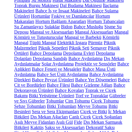
Pompası
Su Motoru
Hasat Makinesi
Dal Öğütme Makinesi
Toprak Burgu Makinesi
Dal Budama Makinesi
İlaçlama
Makineleri
Bahçe İş ve İnşaat Makineleri
Bahçe Sulama
Ürünleri
Hortumlar
Fıskiye ve Damlatıcılar
Hortum
Makaraları
Hortum Bağlantı Aparatları
Hortum Tabancaları
Su Zamanlayıcı
Sulaklar
Bidon
Bahçe Musluğu
Şişme Su
Deposu
Mangal ve Aksesuarları
Mangal Aksesuarları
Mangal
Kömürü ve Tutuşturucular
Mangal ve Barbekü
Kömürlü
Mangal
Tüplü Mangal
Elektrikli Izgara
Pürmüz
Piknik
Malzemeleri
Piknik Sepetleri
Piknik Seti
Semaver
Piknik
Örtüleri
Bahçe Depolama
Depolama Evleri
Depolama
Dolapları
Depolama Sandığı
Bahçe Aydınlatma
Dış Mekan
Aydınlatmalar
Solar Aydınlatma
Projektör ve Sensörler
Bahçe
Aplikleri
Bahçe Feneri ve Meşaleler
Bahçe Masa Üstü
Aydınlatma
Bahçe Set Üstü Aydınlatma
Bahçe Aydınlatma
Direkleri
Bahçe Peyzaj Ürünleri
Bahçe Yer Döşemeleri
Bahçe
Çit ve Bordürleri
Bahçe Filesi
Bahçe Gizleme Ağları
Bahçe
Dekorasyon Ürünleri
Bahçe Kovaları
Toprak ve Çiçek
Bakımı
Bitki Yetiştirme Ürünleri
Torf ve Topraklar
Gübreler
ve Sıvı Gübreler
Tohumlar
Çim Tohumu
Çiçek Tohumu
Sebze Tohumları
Bitki Tohumları
Meyve Tohumu
Bitki
Besinleri
Sera ve Sera Ekipmanları
Çiçek ve Bitki
İç Mekan
Bitkileri
Dış Mekan Ağaçları
Canlı Çiçek
Çiçek Soğanları
Aşılı Meyve Fidanları
Aşılı Gül
Fide
Dış Mekan Sarmaşık
Bitkileri
Kaktüs
Saksı ve Aksesuarları
Dekoratif Saksı