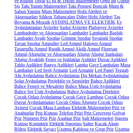
ve Rulosu
Tuval
El İşi & Tekstil Malzemeleri
Örgü İpi
Güpür
Şiş
Takı Yapım Malzemeleri
Takı Pensesi
Boncuk
Mum &
Sabun Yapımı
Mum Malzemeleri
Hobi Aletleri ve
Aksesuarları
Silikon Tabancaları
Diğer Hobi Aletleri
Taş
Boyama & Mozaik
AYDINLATMA VE ELEKTRİK
Ev
Aydınlatmaları
Avizeler
Sarkıt Avizeler
Plafonyer Avizeler
Lambaderler ve Aksesuarları
Lambader
Lambader Başlığı
Lambader Ayağı
Spotlar
Gömme Spotlar
Sıvaüstü Spotlar
Tavan Spotlar
Ampuller
Led Ampul
Halojen Ampul
Tasarruflu Ampul
Rustik Ampul
Akıllı Ampul
Floresan
Ampul
Abajurlar ve Aksesuarları
Abajur
Abajur Şapkaları
Abajur Ayaklığı
Fener ve Işıldaklar
Aplikler
Duvar Aplikleri
Tablo Aplikleri
Banyo Aplikleri
Lamba
Gece Lambaları
Masa
Lambaları
Led Şerit
Armatür
Led Armatür
Led Panel
Tezgah
Altı Aydınlatma
Bahçe Aydınlatma
Dış Mekan Aydınlatmalar
Solar Aydınlatma
Projektör ve Sensörler
Bahçe Aplikleri
Bahçe Feneri ve Meşaleler
Bahçe Masa Üstü Aydınlatma
Bahçe Set Üstü Aydınlatma
Bahçe Aydınlatma Direkleri
Çocuk Odası Aydınlatma
Çocuk Gece Lambası
Çocuk Odası
Duvar Aydınlatmaları
Çocuk Odası Abajuru
Çocuk Odası
Avizesi
Çocuk Masa Lambası
Elektrik Malzemeleri
Priz ve
Anahtarlar
Priz Kutusu
Telefon Prizi
Priz Çerçevesi
Golyat
Priz
Nümeris Priz
Priz
Anahtar Priz
Şalt Malzemeleri
Sigorta
Kutusu
Kontaktör
Elektrik Sigortası
Şalter
Kaçak Akım
Rölesi
Elektrik Sayacı
Uzatma Kablosu ve Grup Priz
Uzatma