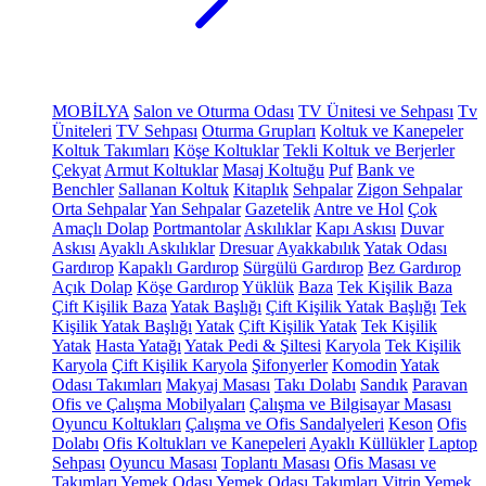
MOBİLYA
Salon ve Oturma Odası
TV Ünitesi ve Sehpası
Tv
Üniteleri
TV Sehpası
Oturma Grupları
Koltuk ve Kanepeler
Koltuk Takımları
Köşe Koltuklar
Tekli Koltuk ve Berjerler
Çekyat
Armut Koltuklar
Masaj Koltuğu
Puf
Bank ve
Benchler
Sallanan Koltuk
Kitaplık
Sehpalar
Zigon Sehpalar
Orta Sehpalar
Yan Sehpalar
Gazetelik
Antre ve Hol
Çok
Amaçlı Dolap
Portmantolar
Askılıklar
Kapı Askısı
Duvar
Askısı
Ayaklı Askılıklar
Dresuar
Ayakkabılık
Yatak Odası
Gardırop
Kapaklı Gardırop
Sürgülü Gardırop
Bez Gardırop
Açık Dolap
Köşe Gardırop
Yüklük
Baza
Tek Kişilik Baza
Çift Kişilik Baza
Yatak Başlığı
Çift Kişilik Yatak Başlığı
Tek
Kişilik Yatak Başlığı
Yatak
Çift Kişilik Yatak
Tek Kişilik
Yatak
Hasta Yatağı
Yatak Pedi & Şiltesi
Karyola
Tek Kişilik
Karyola
Çift Kişilik Karyola
Şifonyerler
Komodin
Yatak
Odası Takımları
Makyaj Masası
Takı Dolabı
Sandık
Paravan
Ofis ve Çalışma Mobilyaları
Çalışma ve Bilgisayar Masası
Oyuncu Koltukları
Çalışma ve Ofis Sandalyeleri
Keson
Ofis
Dolabı
Ofis Koltukları ve Kanepeleri
Ayaklı Küllükler
Laptop
Sehpası
Oyuncu Masası
Toplantı Masası
Ofis Masası ve
Takımları
Yemek Odası
Yemek Odası Takımları
Vitrin
Yemek