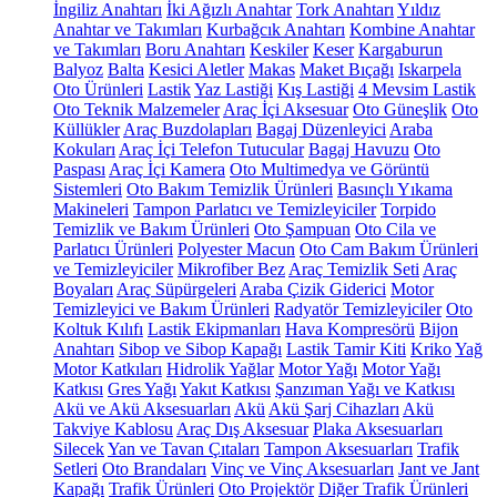
İngiliz Anahtarı
İki Ağızlı Anahtar
Tork Anahtarı
Yıldız
Anahtar ve Takımları
Kurbağcık Anahtarı
Kombine Anahtar
ve Takımları
Boru Anahtarı
Keskiler
Keser
Kargaburun
Balyoz
Balta
Kesici Aletler
Makas
Maket Bıçağı
Iskarpela
Oto Ürünleri
Lastik
Yaz Lastiği
Kış Lastiği
4 Mevsim Lastik
Oto Teknik Malzemeler
Araç İçi Aksesuar
Oto Güneşlik
Oto
Küllükler
Araç Buzdolapları
Bagaj Düzenleyici
Araba
Kokuları
Araç İçi Telefon Tutucular
Bagaj Havuzu
Oto
Paspası
Araç İçi Kamera
Oto Multimedya ve Görüntü
Sistemleri
Oto Bakım Temizlik Ürünleri
Basınçlı Yıkama
Makineleri
Tampon Parlatıcı ve Temizleyiciler
Torpido
Temizlik ve Bakım Ürünleri
Oto Şampuan
Oto Cila ve
Parlatıcı Ürünleri
Polyester Macun
Oto Cam Bakım Ürünleri
ve Temizleyiciler
Mikrofiber Bez
Araç Temizlik Seti
Araç
Boyaları
Araç Süpürgeleri
Araba Çizik Giderici
Motor
Temizleyici ve Bakım Ürünleri
Radyatör Temizleyiciler
Oto
Koltuk Kılıfı
Lastik Ekipmanları
Hava Kompresörü
Bijon
Anahtarı
Sibop ve Sibop Kapağı
Lastik Tamir Kiti
Kriko
Yağ
Motor Katkıları
Hidrolik Yağlar
Motor Yağı
Motor Yağı
Katkısı
Gres Yağı
Yakıt Katkısı
Şanzıman Yağı ve Katkısı
Akü ve Akü Aksesuarları
Akü
Akü Şarj Cihazları
Akü
Takviye Kablosu
Araç Dış Aksesuar
Plaka Aksesuarları
Silecek
Yan ve Tavan Çıtaları
Tampon Aksesuarları
Trafik
Setleri
Oto Brandaları
Vinç ve Vinç Aksesuarları
Jant ve Jant
Kapağı
Trafik Ürünleri
Oto Projektör
Diğer Trafik Ürünleri