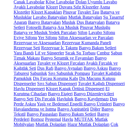
Çanak Lavabolar
Köşe Lavabolar
Dolap Uyumlu Lavabo
Ayaklı Lavabolar
Klozet
Duvara Sıfır Klozetler
Asma
Klozetler
Klozet Kapakları
Pisuvar
Tuvalet Taşı
Batarya ve
Musluklar
Lavabo Bataryaları
Mutfak Bataryaları
Su Tasarruf
Aparatı
Banyo Bataryaları
Musluk
Duş Bataryaları
Batarya
Setleri
Fotoselli Batarya
Ara Musluk
Pisuvar Musluğu
Batarya ve Musluk Yedek Parçaları
Sifon
Lavabo Sifonu
Eviye Sifonu
Yer Sifonu
Sifon Aksesuarları ve Parçaları
Rezervuar ve Aksesuarları
Rezervuar Kumanda Paneli
Rezervuar Seti
Rezervuar İç Takımı
Banyo Bakım Setleri
Yara Bandı
Lif ve Süngerler
Sıcak Su Torbası
Cımbız
Sabun
Tırnak Makası
Banyo Seramik ve Fayansları
Banyo
Aksesuarları
Tuvalet ve Klozet Fırçaları
Ayaklı Fırçalık ve
Kağıtlık Seti
Duş Rafı
Banyo Aynaları
Banyo Askısı
Banyo
Taburesi
Sabunluk
Sıvı Sabunluk Pompası
Tuvalet Kağıtlığı
Pamukluk
Diş Fırçası Koruma Kabı
Diş Macunu Kutusu
Dispenserler
Sıvı Sabun Dispenseri
Tuvalet Kağıdı Dispenseri
Havlu Dispenseri
Klozet Kapak Örtüsü Dispenseri
El
Kurutma Cihazları
Banyo Etajeri
Banyo Düzenleyicileri
Banyo Seti
Diş Fırçalık
Havluluk
Banyo Kaydırmazı
Duş
Perde Askısı
Yaşlı ve Bedensel Engelli Banyo Ürünleri
Banyo
Havalandırma ve Isıtma
Banyo Aspiratörü
Diğer
Banyo
Tekstil
Banyo Paspasları
Banyo Bakım Setleri
Banyo
Perdeleri
Bornoz
Peştemal
Havlu
MUTFAK
Mutfak
Mobilyaları
Mutfak Dolapları
Hazır Mutfak Dolapları
Çok