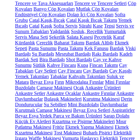
Tencere ve Tava Aksesuarları
Tencere ve Tencere Setleri
Çöp
Kovaları
Banyo Çöp Kovaları
Mutfak Çöp Kovaları
Endüstriyel Çöp Kovaları
Dolap İçi Çöp Kovaları
Sofra
Grubu
Çatal,Kaşık,Bıçak
Çatal Kaşık Bıçak Takımı
Yemek
Bıçağı
Çatal
Kaşık
Sofra Servis
Sürahi
Kase
Tepsi
Servis ve
Sunum Tabakları
Yağdanlık
Sosluk, Reçellik
Yumurtalık
Servis Maşa Seti
Şekerlik
Salata Kasesi
Peçetelik
Karaf
Kürdanlık
Çerezlik
Baharat Takımı
Bardak Altlığı
Ekmek
Sepeti
Pasta Sunumu
Pasta Takımı
Kek Fanusu
Bardak
Viski
Bardağı
Su Bardağı
Meşrubat Bardağı
Rakı Bardağı
Kadeh
Bardak Seti
Bira Bardağı
Shot Bardağı
Çay ve Kahve
Sunumu
Sütlük
Kahve Fincanı
Kupa
Fincan Takımı
Çay
Tabakları
Çay Setleri
Çay Fincanı
Çay Bardağı
Çay Kaşığı
Yemek Takımları
Tabaklar
Kahvaltı Takımları
Suluk ve
Matara
Beyaz Eşya
Fırın
Mikrodalga Fırınlar
Mini Fırınlar
Buzdolabı
Çamaşır Makinesi
Ocak
Ankastre Ürünleri
Ankastre Setler
Ankastre Ocaklar
Ankastre Fırınlar
Ankastre
Davlumbazlar
Bulaşık Makineleri
Kurutma Makinesi
Derin
Dondurucular
Su Sebilleri
Mini Buzdolabı
Davlumbazlar
Kurutmalı Çamaşır Makinesi
Beyaz Eşya Setleri
Aspiratörler
Beyaz Eşya Yedek Parça ve Bakım Ürünleri
Şarap Dolabı
Küçük Ev Aletleri
Kızartma ve Pişirme Makineleri
Mısır
Patlatma Makinesi
Fritöz
Ekmek Yapma Makinesi
Ekmek
Kızartma Makinesi
Tost Makinesi
Buharlı Pişirici
Elektrikli
Izgara
Waffle Makinesi
Yumurta Haşlayıcı
Elektrikli Tencere