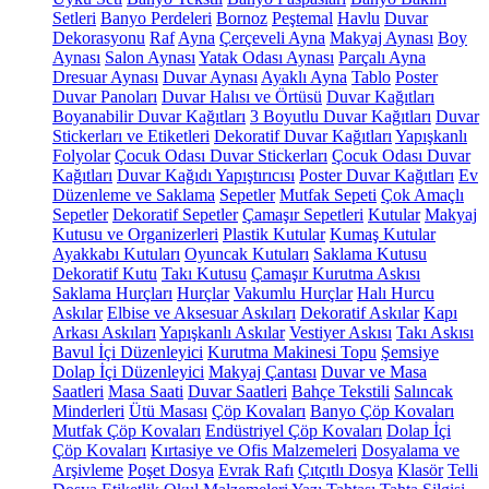
Setleri
Banyo Perdeleri
Bornoz
Peştemal
Havlu
Duvar
Dekorasyonu
Raf
Ayna
Çerçeveli Ayna
Makyaj Aynası
Boy
Aynası
Salon Aynası
Yatak Odası Aynası
Parçalı Ayna
Dresuar Aynası
Duvar Aynası
Ayaklı Ayna
Tablo
Poster
Duvar Panoları
Duvar Halısı ve Örtüsü
Duvar Kağıtları
Boyanabilir Duvar Kağıtları
3 Boyutlu Duvar Kağıtları
Duvar
Stickerları ve Etiketleri
Dekoratif Duvar Kağıtları
Yapışkanlı
Folyolar
Çocuk Odası Duvar Stickerları
Çocuk Odası Duvar
Kağıtları
Duvar Kağıdı Yapıştırıcısı
Poster Duvar Kağıtları
Ev
Düzenleme ve Saklama
Sepetler
Mutfak Sepeti
Çok Amaçlı
Sepetler
Dekoratif Sepetler
Çamaşır Sepetleri
Kutular
Makyaj
Kutusu ve Organizerleri
Plastik Kutular
Kumaş Kutular
Ayakkabı Kutuları
Oyuncak Kutuları
Saklama Kutusu
Dekoratif Kutu
Takı Kutusu
Çamaşır Kurutma Askısı
Saklama Hurçları
Hurçlar
Vakumlu Hurçlar
Halı Hurcu
Askılar
Elbise ve Aksesuar Askıları
Dekoratif Askılar
Kapı
Arkası Askıları
Yapışkanlı Askılar
Vestiyer Askısı
Takı Askısı
Bavul İçi Düzenleyici
Kurutma Makinesi Topu
Şemsiye
Dolap İçi Düzenleyici
Makyaj Çantası
Duvar ve Masa
Saatleri
Masa Saati
Duvar Saatleri
Bahçe Tekstili
Salıncak
Minderleri
Ütü Masası
Çöp Kovaları
Banyo Çöp Kovaları
Mutfak Çöp Kovaları
Endüstriyel Çöp Kovaları
Dolap İçi
Çöp Kovaları
Kırtasiye ve Ofis Malzemeleri
Dosyalama ve
Arşivleme
Poşet Dosya
Evrak Rafı
Çıtçıtlı Dosya
Klasör
Telli