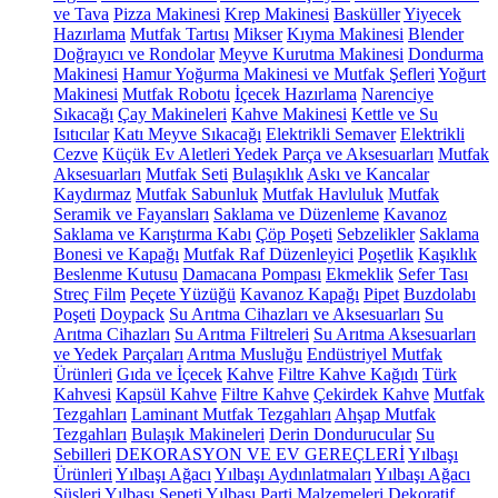
ve Tava
Pizza Makinesi
Krep Makinesi
Basküller
Yiyecek
Hazırlama
Mutfak Tartısı
Mikser
Kıyma Makinesi
Blender
Doğrayıcı ve Rondolar
Meyve Kurutma Makinesi
Dondurma
Makinesi
Hamur Yoğurma Makinesi ve Mutfak Şefleri
Yoğurt
Makinesi
Mutfak Robotu
İçecek Hazırlama
Narenciye
Sıkacağı
Çay Makineleri
Kahve Makinesi
Kettle ve Su
Isıtıcılar
Katı Meyve Sıkacağı
Elektrikli Semaver
Elektrikli
Cezve
Küçük Ev Aletleri Yedek Parça ve Aksesuarları
Mutfak
Aksesuarları
Mutfak Seti
Bulaşıklık
Askı ve Kancalar
Kaydırmaz
Mutfak Sabunluk
Mutfak Havluluk
Mutfak
Seramik ve Fayansları
Saklama ve Düzenleme
Kavanoz
Saklama ve Karıştırma Kabı
Çöp Poşeti
Sebzelikler
Saklama
Bonesi ve Kapağı
Mutfak Raf Düzenleyici
Poşetlik
Kaşıklık
Beslenme Kutusu
Damacana Pompası
Ekmeklik
Sefer Tası
Streç Film
Peçete Yüzüğü
Kavanoz Kapağı
Pipet
Buzdolabı
Poşeti
Doypack
Su Arıtma Cihazları ve Aksesuarları
Su
Arıtma Cihazları
Su Arıtma Filtreleri
Su Arıtma Aksesuarları
ve Yedek Parçaları
Arıtma Musluğu
Endüstriyel Mutfak
Ürünleri
Gıda ve İçecek
Kahve
Filtre Kahve Kağıdı
Türk
Kahvesi
Kapsül Kahve
Filtre Kahve
Çekirdek Kahve
Mutfak
Tezgahları
Laminant Mutfak Tezgahları
Ahşap Mutfak
Tezgahları
Bulaşık Makineleri
Derin Dondurucular
Su
Sebilleri
DEKORASYON VE EV GEREÇLERİ
Yılbaşı
Ürünleri
Yılbaşı Ağacı
Yılbaşı Aydınlatmaları
Yılbaşı Ağacı
Süsleri
Yılbaşı Sepeti
Yılbaşı Parti Malzemeleri
Dekoratif