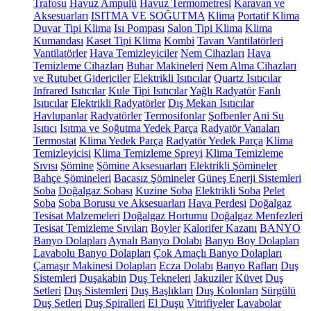
Trafosu
Havuz Ampulü
Havuz Termometresi
Karavan ve
Aksesuarları
ISITMA VE SOĞUTMA
Klima
Portatif Klima
Duvar Tipi Klima
Isı Pompası
Salon Tipi Klima
Klima
Kumandası
Kaset Tipi Klima
Kombi
Tavan Vantilatörleri
Vantilatörler
Hava Temizleyiciler
Nem Cihazları
Hava
Temizleme Cihazları
Buhar Makineleri
Nem Alma Cihazları
ve Rutubet Gidericiler
Elektrikli Isıtıcılar
Quartz Isıtıcılar
Infrared Isıtıcılar
Kule Tipi Isıtıcılar
Yağlı Radyatör
Fanlı
Isıtıcılar
Elektrikli Radyatörler
Dış Mekan Isıtıcılar
Havlupanlar
Radyatörler
Termosifonlar
Şofbenler
Ani Su
Isıtıcı
Isıtma ve Soğutma Yedek Parça
Radyatör Vanaları
Termostat
Klima Yedek Parça
Radyatör Yedek Parça
Klima
Temizleyicisi
Klima Temizleme Spreyi
Klima Temizleme
Sıvısı
Şömine
Şömine Aksesuarları
Elektrikli Şömineler
Bahçe Şömineleri
Bacasız Şömineler
Güneş Enerji Sistemleri
Soba
Doğalgaz Sobası
Kuzine Soba
Elektrikli Soba
Pelet
Soba
Soba Borusu ve Aksesuarları
Hava Perdesi
Doğalgaz
Tesisat Malzemeleri
Doğalgaz Hortumu
Doğalgaz Menfezleri
Tesisat Temizleme Sıvıları
Boyler
Kalorifer Kazanı
BANYO
Banyo Dolapları
Aynalı Banyo Dolabı
Banyo Boy Dolapları
Lavabolu Banyo Dolapları
Çok Amaçlı Banyo Dolapları
Çamaşır Makinesi Dolapları
Ecza Dolabı
Banyo Rafları
Duş
Sistemleri
Duşakabin
Duş Tekneleri
Jakuziler
Küvet
Duş
Setleri
Duş Sistemleri
Duş Başlıkları
Duş Kolonları
Sürgülü
Duş Setleri
Duş Spiralleri
El Duşu
Vitrifiyeler
Lavabolar