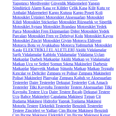
Yapıştırıcı
Merdivenler
Güvenlik Malzemeleri
Yangın
Söndürücü
Alarm
Kasa ve Kilitler
Çelik Kasa
Kilit
Kutu ve
Ambalaj Malzemeleri
Kargo Kutusu
Kargo Poşeti
Koli
Motosiklet Ürünleri
Motorsiklet Aksesuarları
Motosiklet
Kilidi
Motosiklet Stickerları
Motosiklet Rüzgarlık ve Siperlik
Motosiklet Aynası
Motosiklet Brandası
Motorsiklet Yedek
Parça
Motosiklet Fren Ekipmanları
Diğer Motosiklet Yedek
Parçaları
Motosiklet Fren ve Debriyaj Kolu
Motosiklet Kayışı
Motosiklet Zinciri
Motosiklet Giyim
Motorcu Eldiveni
Motorcu Botu ve Ayakkabısı
Motorcu Yağmurluk
Motosiklet
Kaskı
ELEKTRİKLİ EL ALETLERİ
Akülü Vidalamalar
Şarjlı Vidalamalar
Kablolu Vidalamalar
Vidalama Uçları
Matkaplar
Darbeli Matkaplar
Akülü Matkap ve Vidalamalar
Matkap Ucu ve Setleri
Somun Sıkma Makineleri
Darbesiz
Matkaplar
Manyetik Matkap
Sütunlu Matkap
Matkap Tezgahı
Kırıcılar ve Deliciler
Zımpara ve Polisaj
Zımpara Makineleri
Polisaj Makineleri
Planyalar
Zımpara Kağıdı ve Aksesuarları
Testereler
Daire Testereler
Dekupaj Testereler
Çok Amaçlı
Testereler
Tilki Kuyruğu Testereler
Testere Aksesuarları
Tilki
Kuyruğu Testere Ucu
Daire Testere Bıçağı
Dekupaj Testere
Ucu
Bahçe Makineleri
Çapalama Makinesi
Tırpan
Çit
Budama Makinesi
Hidrofor
Yaprak Toplama Makinesi
Motorlu Testere
Elektrikli Testereler
Benzinli Testereler
Testere Zincirleri ve Yağları
Çim Biçme Makinesi
Benzinli
Çim Biçme Makinesi
Elektrikli Çim Biçme Makinesi
Kenar