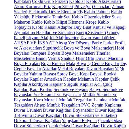
Kabloları
Çoklu Grup Prizleri
Kablolar
Kablo Aksesuarları
Akım Korumalı Priz
Kapı Zilleri
Pil ve Şarj Cihazları
Zaman
Saatleri
Elektronik Devre Elemanı
Fiş
Kablo Pabucu
Kablo
Yüksüğü
Elektronik Tamir Seti
Kablo Düzenleyiciler
Susta
Makaron Kablo
Kablo Klipsi
Klemens
Kroşe
Kablo
Toplayıcı
Kablo Kanalı
Adaptör
Duy
Buat Kutusu ve Kapağı
Aydınlatma Halatları ve Zincirleri
Enerji Sistemleri
Güneş
Paneli
Lityum Akü
Jel Akü
İnverter
Tavan Vantilatörleri
AHŞAP VE İNŞAAT
Ahşap Yer Döşeme
Parke
Parke Profil
ve Aksesuarları
Süpürgelik
Boya ve Boya Malzemeleri
Hobi
Boyaları
Tempare Boyası
Boya Malzemeleri
Tinerler
Maskeleme Bandı
Vernik
Spatula
Hışır Örtü
Duvar Macunu
Boya Fırçaları
Boya Rulosu
Mala
Boya
İç Cephe Boyalar
Dış
Cephe Boyalar
Astarlar
Metal Boyaları
Tavan Boyaları
Yağlı
Boyalar
Yalıtım Boyası
Sprey Boya
Kapı Boyası
Epoksi
Boyalar
Kapılar
Amerikan Kapılar
Melamin Kapılar
Çelik
Kapılar
Akordiyon Kapılar
Sürgülü Kapılar
Acil Çıkış
Kapıları
Kapı Kolları
Seramik ve Fayans
Banyo Seramik ve
Fayansları
Yer Seramik ve Fayansları
Mutfak Seramik ve
Fayansları
Karo
Mozaik
Mutfak Tezgahları
Laminant Mutfak
Tezgahları
Ahşap Mutfak Tezgahları
PVC Zemin Kaplama
Duvar Ürünleri
Duvar Kağıtları
Boyanabilir Duvar Kağıtları
3 Boyutlu Duvar Kağıtları
Duvar Stickerları ve Etiketleri
Dekoratif Duvar Kağıtları
Yapışkanlı Folyolar
Çocuk Odası
Duvar Stickerları
Çocuk Odası Duvar Kağıtları
Duvar Kağıdı