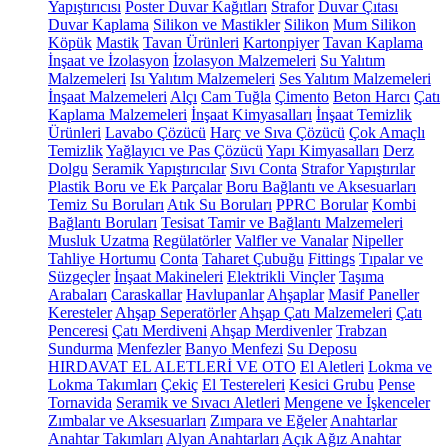
Yapıştırıcısı
Poster Duvar Kağıtları
Strafor
Duvar Çıtası
Duvar Kaplama
Silikon ve Mastikler
Silikon
Mum Silikon
Köpük
Mastik
Tavan Ürünleri
Kartonpiyer
Tavan Kaplama
İnşaat ve İzolasyon
İzolasyon Malzemeleri
Su Yalıtım
Malzemeleri
Isı Yalıtım Malzemeleri
Ses Yalıtım Malzemeleri
İnşaat Malzemeleri
Alçı
Cam Tuğla
Çimento
Beton Harcı
Çatı
Kaplama Malzemeleri
İnşaat Kimyasalları
İnşaat Temizlik
Ürünleri
Lavabo Çözücü
Harç ve Sıva Çözücü
Çok Amaçlı
Temizlik
Yağlayıcı ve Pas Çözücü
Yapı Kimyasalları
Derz
Dolgu
Seramik Yapıştırıcılar
Sıvı Conta
Strafor Yapıştırılar
Plastik Boru ve Ek Parçalar
Boru Bağlantı ve Aksesuarları
Temiz Su Boruları
Atık Su Boruları
PPRC Borular
Kombi
Bağlantı Boruları
Tesisat Tamir ve Bağlantı Malzemeleri
Musluk Uzatma
Regülatörler
Valfler ve Vanalar
Nipeller
Tahliye Hortumu
Conta
Taharet Çubuğu
Fittings
Tıpalar ve
Süzgeçler
İnşaat Makineleri
Elektrikli Vinçler
Taşıma
Arabaları
Caraskallar
Havlupanlar
Ahşaplar
Masif Paneller
Keresteler
Ahşap Seperatörler
Ahşap Çatı Malzemeleri
Çatı
Penceresi
Çatı Merdiveni
Ahşap Merdivenler
Trabzan
Sundurma
Menfezler
Banyo Menfezi
Su Deposu
HIRDAVAT EL ALETLERİ VE OTO
El Aletleri
Lokma ve
Lokma Takımları
Çekiç
El Testereleri
Kesici Grubu
Pense
Tornavida
Seramik ve Sıvacı Aletleri
Mengene ve İşkenceler
Zımbalar ve Aksesuarları
Zımpara ve Eğeler
Anahtarlar
Anahtar Takımları
Alyan Anahtarları
Açık Ağız Anahtar