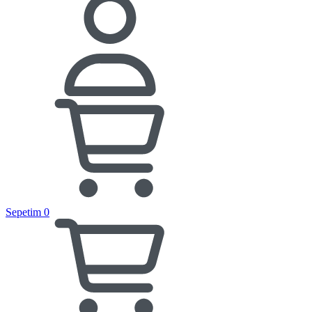
Sepetim
0