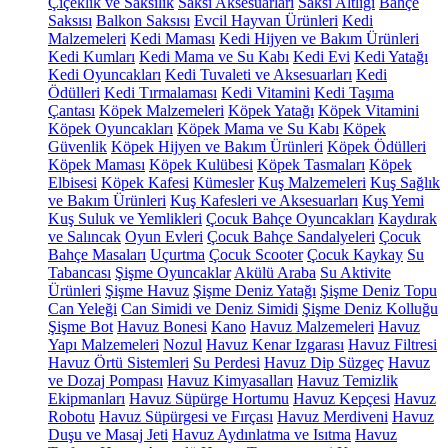
Çiçeklik ve Saksılık
Saksı Aksesuarları
Saksı Altlığı
Bahçe
Saksısı
Balkon Saksısı
Evcil Hayvan Ürünleri
Kedi
Malzemeleri
Kedi Maması
Kedi Hijyen ve Bakım Ürünleri
Kedi Kumları
Kedi Mama ve Su Kabı
Kedi Evi
Kedi Yatağı
Kedi Oyuncakları
Kedi Tuvaleti ve Aksesuarları
Kedi
Ödülleri
Kedi Tırmalaması
Kedi Vitamini
Kedi Taşıma
Çantası
Köpek Malzemeleri
Köpek Yatağı
Köpek Vitamini
Köpek Oyuncakları
Köpek Mama ve Su Kabı
Köpek
Güvenlik
Köpek Hijyen ve Bakım Ürünleri
Köpek Ödülleri
Köpek Maması
Köpek Kulübesi
Köpek Tasmaları
Köpek
Elbisesi
Köpek Kafesi
Kümesler
Kuş Malzemeleri
Kuş Sağlık
ve Bakım Ürünleri
Kuş Kafesleri ve Aksesuarları
Kuş Yemi
Kuş Suluk ve Yemlikleri
Çocuk Bahçe Oyuncakları
Kaydırak
ve Salıncak
Oyun Evleri
Çocuk Bahçe Sandalyeleri
Çocuk
Bahçe Masaları
Uçurtma
Çocuk Scooter
Çocuk Kaykay
Su
Tabancası
Şişme Oyuncaklar
Akülü Araba
Su Aktivite
Ürünleri
Şişme Havuz
Şişme Deniz Yatağı
Şişme Deniz Topu
Can Yeleği
Can Simidi ve Deniz Simidi
Şişme Deniz Kolluğu
Şişme Bot
Havuz Bonesi
Kano
Havuz Malzemeleri
Havuz
Yapı Malzemeleri
Nozul
Havuz Kenar Izgarası
Havuz Filtresi
Havuz Örtü Sistemleri
Su Perdesi
Havuz Dip Süzgeç
Havuz
ve Dozaj Pompası
Havuz Kimyasalları
Havuz Temizlik
Ekipmanları
Havuz Süpürge Hortumu
Havuz Kepçesi
Havuz
Robotu
Havuz Süpürgesi ve Fırçası
Havuz Merdiveni
Havuz
Duşu ve Masaj Jeti
Havuz Aydınlatma ve Isıtma
Havuz