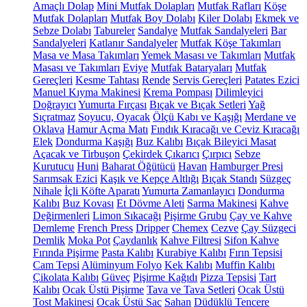
Amaçlı Dolap
Mini Mutfak Dolapları
Mutfak Rafları
Köşe
Mutfak Dolapları
Mutfak Boy Dolabı
Kiler Dolabı
Ekmek ve
Sebze Dolabı
Tabureler
Sandalye
Mutfak Sandalyeleri
Bar
Sandalyeleri
Katlanır Sandalyeler
Mutfak Köşe Takımları
Masa ve Masa Takımları
Yemek Masası ve Takımları
Mutfak
Masası ve Takımları
Eviye
Mutfak Bataryaları
Mutfak
Gereçleri
Kesme Tahtası
Rende
Servis Gereçleri
Patates Ezici
Manuel Kıyma Makinesi
Krema Pompası
Dilimleyici
Doğrayıcı
Yumurta Fırçası
Bıçak ve Bıçak Setleri
Yağ
Sıçratmaz
Soyucu, Oyacak
Ölçü Kabı ve Kaşığı
Merdane ve
Oklava
Hamur Açma Matı
Fındık Kıracağı ve Ceviz Kıracağı
Elek
Dondurma Kaşığı
Buz Kalıbı
Bıçak Bileyici Masat
Açacak ve Tirbuşon
Çekirdek Çıkarıcı
Çırpıcı
Sebze
Kurutucu
Huni
Baharat Öğütücü
Havan
Hamburger Presi
Sarımsak Ezici
Kaşık ve Kepçe Altlığı
Bıçak Standı
Süzgeç
Nihale
İçli Köfte Aparatı
Yumurta Zamanlayıcı
Dondurma
Kalıbı
Buz Kovası
Et Dövme Aleti
Sarma Makinesi
Kahve
Değirmenleri
Limon Sıkacağı
Pişirme Grubu
Çay ve Kahve
Demleme
French Press
Dripper
Chemex
Cezve
Çay Süzgeci
Demlik
Moka Pot
Çaydanlık
Kahve Filtresi
Sifon Kahve
Fırında Pişirme
Pasta Kalıbı
Kurabiye Kalıbı
Fırın Tepsisi
Cam Tepsi
Alüminyum Folyo
Kek Kalıbı
Muffin Kalıbı
Çikolata Kalıbı
Güveç
Pişirme Kağıdı
Pizza Tepsisi
Tart
Kalıbı
Ocak Üstü Pişirme
Tava ve Tava Setleri
Ocak Üstü
Tost Makinesi
Ocak Üstü Sac
Sahan
Düdüklü Tencere