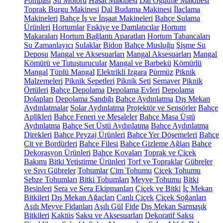
Pompası
Su Motoru
Hasat Makinesi
Dal Öğütme Makinesi
Toprak Burgu Makinesi
Dal Budama Makinesi
İlaçlama
Makineleri
Bahçe İş ve İnşaat Makineleri
Bahçe Sulama
Ürünleri
Hortumlar
Fıskiye ve Damlatıcılar
Hortum
Makaraları
Hortum Bağlantı Aparatları
Hortum Tabancaları
Su Zamanlayıcı
Sulaklar
Bidon
Bahçe Musluğu
Şişme Su
Deposu
Mangal ve Aksesuarları
Mangal Aksesuarları
Mangal
Kömürü ve Tutuşturucular
Mangal ve Barbekü
Kömürlü
Mangal
Tüplü Mangal
Elektrikli Izgara
Pürmüz
Piknik
Malzemeleri
Piknik Sepetleri
Piknik Seti
Semaver
Piknik
Örtüleri
Bahçe Depolama
Depolama Evleri
Depolama
Dolapları
Depolama Sandığı
Bahçe Aydınlatma
Dış Mekan
Aydınlatmalar
Solar Aydınlatma
Projektör ve Sensörler
Bahçe
Aplikleri
Bahçe Feneri ve Meşaleler
Bahçe Masa Üstü
Aydınlatma
Bahçe Set Üstü Aydınlatma
Bahçe Aydınlatma
Direkleri
Bahçe Peyzaj Ürünleri
Bahçe Yer Döşemeleri
Bahçe
Çit ve Bordürleri
Bahçe Filesi
Bahçe Gizleme Ağları
Bahçe
Dekorasyon Ürünleri
Bahçe Kovaları
Toprak ve Çiçek
Bakımı
Bitki Yetiştirme Ürünleri
Torf ve Topraklar
Gübreler
ve Sıvı Gübreler
Tohumlar
Çim Tohumu
Çiçek Tohumu
Sebze Tohumları
Bitki Tohumları
Meyve Tohumu
Bitki
Besinleri
Sera ve Sera Ekipmanları
Çiçek ve Bitki
İç Mekan
Bitkileri
Dış Mekan Ağaçları
Canlı Çiçek
Çiçek Soğanları
Aşılı Meyve Fidanları
Aşılı Gül
Fide
Dış Mekan Sarmaşık
Bitkileri
Kaktüs
Saksı ve Aksesuarları
Dekoratif Saksı