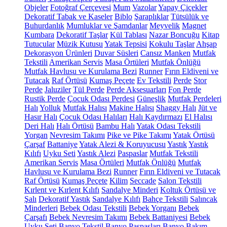
Objeler
Fotoğraf Çerçevesi
Mum
Vazolar
Yapay Çiçekler
Dekoratif Tabak ve Kaseler
Biblo
Şaraplıklar
Tütsülük ve
Buhurdanlık
Mumluklar ve Şamdanlar
Meyvelik
Magnet
Kumbara
Dekoratif Taşlar
Kül Tablası
Nazar Boncuğu
Kitap
Tutucular
Müzik Kutusu
Yatak Tepsisi
Kokulu Taşlar
Ahşap
Dekorasyon Ürünleri
Duvar Süsleri
Cansız Manken
Mutfak
Tekstili
Amerikan Servis
Masa Örtüleri
Mutfak Önlüğü
Mutfak Havlusu ve Kurulama Bezi
Runner
Fırın Eldiveni ve
Tutacak
Raf Örtüsü
Kumaş Peçete
Ev Tekstili
Perde
Stor
Perde
Jaluziler
Tül Perde
Perde Aksesuarları
Fon Perde
Rustik Perde
Çocuk Odası Perdesi
Güneşlik
Mutfak Perdeleri
Halı
Yolluk
Mutfak Halısı
Makine Halısı
Shaggy Halı
Jüt ve
Hasır Halı
Çocuk Odası Halıları
Halı Kaydırmazı
El Halısı
Deri Halı
Halı Örtüsü
Bambu Halı
Yatak Odası Tekstili
Yorgan
Nevresim Takımı
Pike ve Pike Takımı
Yatak Örtüsü
Çarşaf
Battaniye
Yatak Alezi & Koruyucusu
Yastık
Yastık
Kılıfı
Uyku Seti
Yastık Alezi
Paspaslar
Mutfak Tekstili
Amerikan Servis
Masa Örtüleri
Mutfak Önlüğü
Mutfak
Havlusu ve Kurulama Bezi
Runner
Fırın Eldiveni ve Tutacak
Raf Örtüsü
Kumaş Peçete
Kilim
Seccade
Salon Tekstili
Kırlent ve Kırlent Kılıfı
Sandalye Minderi
Koltuk Örtüsü ve
Şalı
Dekoratif Yastık
Sandalye Kılıfı
Bahçe Tekstili
Salıncak
Minderleri
Bebek Odası Tekstili
Bebek Yorganı
Bebek
Çarşafı
Bebek Nevresim Takımı
Bebek Battaniyesi
Bebek
Uyku Seti
Banyo Tekstil
Banyo Paspasları
Banyo Bakım