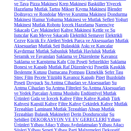
ve Tava
Pizza Makinesi
Krep Makinesi
Basküller
Yiyecek
Hazırlama
Mutfak Tartısı
Mikser
Kıyma Makinesi
Blender
Doğrayıcı ve Rondolar
Meyve Kurutma Makinesi
Dondurma
Makinesi
Hamur Yoğurma Makinesi ve Mutfak Şefleri
Yoğurt
Makinesi
Mutfak Robotu
İçecek Hazırlama
Narenciye
Sıkacağı
Çay Makineleri
Kahve Makinesi
Kettle ve Su
Isıtıcılar
Katı Meyve Sıkacağı
Elektrikli Semaver
Elektrikli
Cezve
Küçük Ev Aletleri Yedek Parça ve Aksesuarları
Mutfak
Aksesuarları
Mutfak Seti
Bulaşıklık
Askı ve Kancalar
Kaydırmaz
Mutfak Sabunluk
Mutfak Havluluk
Mutfak
Seramik ve Fayansları
Saklama ve Düzenleme
Kavanoz
Saklama ve Karıştırma Kabı
Çöp Poşeti
Sebzelikler
Saklama
Bonesi ve Kapağı
Mutfak Raf Düzenleyici
Poşetlik
Kaşıklık
Beslenme Kutusu
Damacana Pompası
Ekmeklik
Sefer Tası
Streç Film
Peçete Yüzüğü
Kavanoz Kapağı
Pipet
Buzdolabı
Poşeti
Doypack
Su Arıtma Cihazları ve Aksesuarları
Su
Arıtma Cihazları
Su Arıtma Filtreleri
Su Arıtma Aksesuarları
ve Yedek Parçaları
Arıtma Musluğu
Endüstriyel Mutfak
Ürünleri
Gıda ve İçecek
Kahve
Filtre Kahve Kağıdı
Türk
Kahvesi
Kapsül Kahve
Filtre Kahve
Çekirdek Kahve
Mutfak
Tezgahları
Laminant Mutfak Tezgahları
Ahşap Mutfak
Tezgahları
Bulaşık Makineleri
Derin Dondurucular
Su
Sebilleri
DEKORASYON VE EV GEREÇLERİ
Yılbaşı
Ürünleri
Yılbaşı Ağacı
Yılbaşı Aydınlatmaları
Yılbaşı Ağacı
Süsleri
Yılbaşı Sepeti
Yılbaşı Parti Malzemeleri
Dekoratif