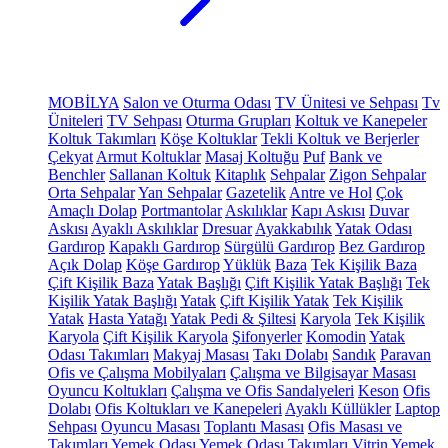
MOBİLYA
Salon ve Oturma Odası
TV Ünitesi ve Sehpası
Tv
Üniteleri
TV Sehpası
Oturma Grupları
Koltuk ve Kanepeler
Koltuk Takımları
Köşe Koltuklar
Tekli Koltuk ve Berjerler
Çekyat
Armut Koltuklar
Masaj Koltuğu
Puf
Bank ve
Benchler
Sallanan Koltuk
Kitaplık
Sehpalar
Zigon Sehpalar
Orta Sehpalar
Yan Sehpalar
Gazetelik
Antre ve Hol
Çok
Amaçlı Dolap
Portmantolar
Askılıklar
Kapı Askısı
Duvar
Askısı
Ayaklı Askılıklar
Dresuar
Ayakkabılık
Yatak Odası
Gardırop
Kapaklı Gardırop
Sürgülü Gardırop
Bez Gardırop
Açık Dolap
Köşe Gardırop
Yüklük
Baza
Tek Kişilik Baza
Çift Kişilik Baza
Yatak Başlığı
Çift Kişilik Yatak Başlığı
Tek
Kişilik Yatak Başlığı
Yatak
Çift Kişilik Yatak
Tek Kişilik
Yatak
Hasta Yatağı
Yatak Pedi & Şiltesi
Karyola
Tek Kişilik
Karyola
Çift Kişilik Karyola
Şifonyerler
Komodin
Yatak
Odası Takımları
Makyaj Masası
Takı Dolabı
Sandık
Paravan
Ofis ve Çalışma Mobilyaları
Çalışma ve Bilgisayar Masası
Oyuncu Koltukları
Çalışma ve Ofis Sandalyeleri
Keson
Ofis
Dolabı
Ofis Koltukları ve Kanepeleri
Ayaklı Küllükler
Laptop
Sehpası
Oyuncu Masası
Toplantı Masası
Ofis Masası ve
Takımları
Yemek Odası
Yemek Odası Takımları
Vitrin
Yemek