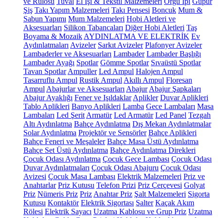
ve Rulosu
Tuval
El İşi & Tekstil Malzemeleri
Örgü İpi
Güpür
Şiş
Takı Yapım Malzemeleri
Takı Pensesi
Boncuk
Mum &
Sabun Yapımı
Mum Malzemeleri
Hobi Aletleri ve
Aksesuarları
Silikon Tabancaları
Diğer Hobi Aletleri
Taş
Boyama & Mozaik
AYDINLATMA VE ELEKTRİK
Ev
Aydınlatmaları
Avizeler
Sarkıt Avizeler
Plafonyer Avizeler
Lambaderler ve Aksesuarları
Lambader
Lambader Başlığı
Lambader Ayağı
Spotlar
Gömme Spotlar
Sıvaüstü Spotlar
Tavan Spotlar
Ampuller
Led Ampul
Halojen Ampul
Tasarruflu Ampul
Rustik Ampul
Akıllı Ampul
Floresan
Ampul
Abajurlar ve Aksesuarları
Abajur
Abajur Şapkaları
Abajur Ayaklığı
Fener ve Işıldaklar
Aplikler
Duvar Aplikleri
Tablo Aplikleri
Banyo Aplikleri
Lamba
Gece Lambaları
Masa
Lambaları
Led Şerit
Armatür
Led Armatür
Led Panel
Tezgah
Altı Aydınlatma
Bahçe Aydınlatma
Dış Mekan Aydınlatmalar
Solar Aydınlatma
Projektör ve Sensörler
Bahçe Aplikleri
Bahçe Feneri ve Meşaleler
Bahçe Masa Üstü Aydınlatma
Bahçe Set Üstü Aydınlatma
Bahçe Aydınlatma Direkleri
Çocuk Odası Aydınlatma
Çocuk Gece Lambası
Çocuk Odası
Duvar Aydınlatmaları
Çocuk Odası Abajuru
Çocuk Odası
Avizesi
Çocuk Masa Lambası
Elektrik Malzemeleri
Priz ve
Anahtarlar
Priz Kutusu
Telefon Prizi
Priz Çerçevesi
Golyat
Priz
Nümeris Priz
Priz
Anahtar Priz
Şalt Malzemeleri
Sigorta
Kutusu
Kontaktör
Elektrik Sigortası
Şalter
Kaçak Akım
Rölesi
Elektrik Sayacı
Uzatma Kablosu ve Grup Priz
Uzatma