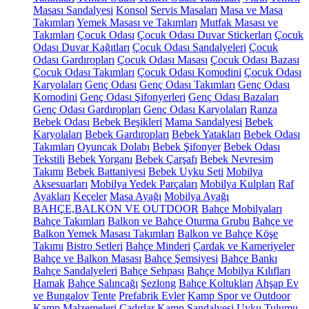
Masası Sandalyesi
Konsol
Servis Masaları
Masa ve Masa
Takımları
Yemek Masası ve Takımları
Mutfak Masası ve
Takımları
Çocuk Odası
Çocuk Odası Duvar Stickerları
Çocuk
Odası Duvar Kağıtları
Çocuk Odası Sandalyeleri
Çocuk
Odası Gardıropları
Çocuk Odası Masası
Çocuk Odası Bazası
Çocuk Odası Takımları
Çocuk Odası Komodini
Çocuk Odası
Karyolaları
Genç Odası
Genç Odası Takımları
Genç Odası
Komodini
Genç Odası Şifonyerleri
Genç Odası Bazaları
Genç Odası Gardıropları
Genç Odası Karyolaları
Ranza
Bebek Odası
Bebek Beşikleri
Mama Sandalyesi
Bebek
Karyolaları
Bebek Gardıropları
Bebek Yatakları
Bebek Odası
Takımları
Oyuncak Dolabı
Bebek Şifonyer
Bebek Odası
Tekstili
Bebek Yorganı
Bebek Çarşafı
Bebek Nevresim
Takımı
Bebek Battaniyesi
Bebek Uyku Seti
Mobilya
Aksesuarları
Mobilya Yedek Parçaları
Mobilya Kulpları
Raf
Ayakları
Keçeler
Masa Ayağı
Mobilya Ayağı
BAHÇE,BALKON VE OUTDOOR
Bahçe Mobilyaları
Bahçe Takımları
Balkon ve Bahçe Oturma Grubu
Bahçe ve
Balkon Yemek Masası Takımları
Balkon ve Bahçe Köşe
Takımı
Bistro Setleri
Bahçe Minderi
Çardak ve Kameriyeler
Bahçe ve Balkon Masası
Bahçe Şemsiyesi
Bahçe Bankı
Bahçe Sandalyeleri
Bahçe Sehpası
Bahçe Mobilya Kılıfları
Hamak
Bahçe Salıncağı
Şezlong
Bahçe Koltukları
Ahşap Ev
ve Bungalov
Tente
Prefabrik Evler
Kamp Spor ve Outdoor
Kamp Malzemeleri
Çadırlar
Kamp Sandalyesi
Uyku Tulumu