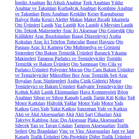
İngiliz Anahtarı
İki Ağızlı Anahtar
Tork Anahtarı
Yıldız
Anahtar ve Takımları
Kurbağcık Anahtarı
Kombine Anahtar
ve Takımları
Boru Anahtarı
Keskiler
Keser
Kargaburun
Balyoz
Balta
Kesici Aletler
Makas
Maket Bıçağı
Iskarpela
Oto Ürünleri
Lastik
Yaz Lastiği
Kış Lastiği
4 Mevsim Lastik
Oto Teknik Malzemeler
Araç İçi Aksesuar
Oto Güneşlik
Oto
Küllükler
Araç Buzdolapları
Bagaj Düzenleyici
Araba
Kokuları
Araç İçi Telefon Tutucular
Bagaj Havuzu
Oto
Paspası
Araç İçi Kamera
Oto Multimedya ve Görüntü
Sistemleri
Oto Bakım Temizlik Ürünleri
Basınçlı Yıkama
Makineleri
Tampon Parlatıcı ve Temizleyiciler
Torpido
Temizlik ve Bakım Ürünleri
Oto Şampuan
Oto Cila ve
Parlatıcı Ürünleri
Polyester Macun
Oto Cam Bakım Ürünleri
ve Temizleyiciler
Mikrofiber Bez
Araç Temizlik Seti
Araç
Boyaları
Araç Süpürgeleri
Araba Çizik Giderici
Motor
Temizleyici ve Bakım Ürünleri
Radyatör Temizleyiciler
Oto
Koltuk Kılıfı
Lastik Ekipmanları
Hava Kompresörü
Bijon
Anahtarı
Sibop ve Sibop Kapağı
Lastik Tamir Kiti
Kriko
Yağ
Motor Katkıları
Hidrolik Yağlar
Motor Yağı
Motor Yağı
Katkısı
Gres Yağı
Yakıt Katkısı
Şanzıman Yağı ve Katkısı
Akü ve Akü Aksesuarları
Akü
Akü Şarj Cihazları
Akü
Takviye Kablosu
Araç Dış Aksesuar
Plaka Aksesuarları
Silecek
Yan ve Tavan Çıtaları
Tampon Aksesuarları
Trafik
Setleri
Oto Brandaları
Vinç ve Vinç Aksesuarları
Jant ve Jant
Kapağı
Trafik Ürünleri
Oto Projektör
Diğer Trafik Ürünleri