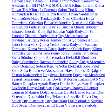
Trafosu
Havuz Ampulü
Havuz Termometresi
Karavan ve
Aksesuarları
ISITMA VE SOĞUTMA
Klima
Portatif Klima
Duvar Tipi Klima
Isı Pompası
Salon Tipi Klima
Klima
Kumandası
Kaset Tipi Klima
Kombi
Tavan Vantilatörleri
Vantilatörler
Hava Temizleyiciler
Nem Cihazları
Hava
Temizleme Cihazları
Buhar Makineleri
Nem Alma Cihazları
ve Rutubet Gidericiler
Elektrikli Isıtıcılar
Quartz Isıtıcılar
Infrared Isıtıcılar
Kule Tipi Isıtıcılar
Yağlı Radyatör
Fanlı
Isıtıcılar
Elektrikli Radyatörler
Dış Mekan Isıtıcılar
Havlupanlar
Radyatörler
Termosifonlar
Şofbenler
Ani Su
Isıtıcı
Isıtma ve Soğutma Yedek Parça
Radyatör Vanaları
Termostat
Klima Yedek Parça
Radyatör Yedek Parça
Klima
Temizleyicisi
Klima Temizleme Spreyi
Klima Temizleme
Sıvısı
Şömine
Şömine Aksesuarları
Elektrikli Şömineler
Bahçe Şömineleri
Bacasız Şömineler
Güneş Enerji Sistemleri
Soba
Doğalgaz Sobası
Kuzine Soba
Elektrikli Soba
Pelet
Soba
Soba Borusu ve Aksesuarları
Hava Perdesi
Doğalgaz
Tesisat Malzemeleri
Doğalgaz Hortumu
Doğalgaz Menfezleri
Tesisat Temizleme Sıvıları
Boyler
Kalorifer Kazanı
BANYO
Banyo Dolapları
Aynalı Banyo Dolabı
Banyo Boy Dolapları
Lavabolu Banyo Dolapları
Çok Amaçlı Banyo Dolapları
Çamaşır Makinesi Dolapları
Ecza Dolabı
Banyo Rafları
Duş
Sistemleri
Duşakabin
Duş Tekneleri
Jakuziler
Küvet
Duş
Setleri
Duş Sistemleri
Duş Başlıkları
Duş Kolonları
Sürgülü
Duş Setleri
Duş Spiralleri
El Duşu
Vitrifiyeler
Lavabolar