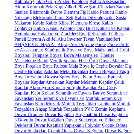
Kabloları
Çoklu Grup Prizleri
Kablolar
Kablo Aksesuarları
Akım Korumalı Priz
Kapı Zilleri
Pil ve Şarj Cihazları
Zaman
Saatleri
Elektronik Devre Elemanı
Fiş
Kablo Pabucu
Kablo
Yüksüğü
Elektronik Tamir Seti
Kablo Düzenleyiciler
Susta
Makaron Kablo
Kablo Klipsi
Klemens
Kroşe
Kablo
Toplayıcı
Kablo Kanalı
Adaptör
Duy
Buat Kutusu ve Kapağı
Aydınlatma Halatları ve Zincirleri
Enerji Sistemleri
Güneş
Paneli
Lityum Akü
Jel Akü
İnverter
Tavan Vantilatörleri
AHŞAP VE İNŞAAT
Ahşap Yer Döşeme
Parke
Parke Profil
ve Aksesuarları
Süpürgelik
Boya ve Boya Malzemeleri
Hobi
Boyaları
Tempare Boyası
Boya Malzemeleri
Tinerler
Maskeleme Bandı
Vernik
Spatula
Hışır Örtü
Duvar Macunu
Boya Fırçaları
Boya Rulosu
Mala
Boya
İç Cephe Boyalar
Dış
Cephe Boyalar
Astarlar
Metal Boyaları
Tavan Boyaları
Yağlı
Boyalar
Yalıtım Boyası
Sprey Boya
Kapı Boyası
Epoksi
Boyalar
Kapılar
Amerikan Kapılar
Melamin Kapılar
Çelik
Kapılar
Akordiyon Kapılar
Sürgülü Kapılar
Acil Çıkış
Kapıları
Kapı Kolları
Seramik ve Fayans
Banyo Seramik ve
Fayansları
Yer Seramik ve Fayansları
Mutfak Seramik ve
Fayansları
Karo
Mozaik
Mutfak Tezgahları
Laminant Mutfak
Tezgahları
Ahşap Mutfak Tezgahları
PVC Zemin Kaplama
Duvar Ürünleri
Duvar Kağıtları
Boyanabilir Duvar Kağıtları
3 Boyutlu Duvar Kağıtları
Duvar Stickerları ve Etiketleri
Dekoratif Duvar Kağıtları
Yapışkanlı Folyolar
Çocuk Odası
Duvar Stickerları
Çocuk Odası Duvar Kağıtları
Duvar Kağıdı