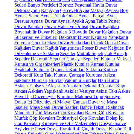
Setleri
Banyo Perdeleri
Bornoz
Peştemal
Havlu
Duvar
Dekorasyonu
Raf
Ayna
Çerçeveli Ayna
Makyaj Aynası
Boy
Aynası
Salon Aynası
Yatak Odası Aynası
Parçalı Ayna
Dresuar Aynası
Duvar Aynası
Ayaklı Ayna
Tablo
Poster
Duvar Panoları
Duvar Halısı ve Örtüsü
Duvar Kağıtları
Boyanabilir Duvar Kağıtları
3 Boyutlu Duvar Kağıtları
Duvar
Stickerları ve Etiketleri
Dekoratif Duvar Kağıtları
Yapışkanlı
Folyolar
Çocuk Odası Duvar Stickerları
Çocuk Odası Duvar
Kağıtları
Duvar Kağıdı Yapıştırıcısı
Poster Duvar Kağıtları
Ev
Düzenleme ve Saklama
Sepetler
Mutfak Sepeti
Çok Amaçlı
Sepetler
Dekoratif Sepetler
Çamaşır Sepetleri
Kutular
Makyaj
Kutusu ve Organizerleri
Plastik Kutular
Kumaş Kutular
Ayakkabı Kutuları
Oyuncak Kutuları
Saklama Kutusu
Dekoratif Kutu
Takı Kutusu
Çamaşır Kurutma Askısı
Saklama Hurçları
Hurçlar
Vakumlu Hurçlar
Halı Hurcu
Askılar
Elbise ve Aksesuar Askıları
Dekoratif Askılar
Kapı
Arkası Askıları
Yapışkanlı Askılar
Vestiyer Askısı
Takı Askısı
Bavul İçi Düzenleyici
Kurutma Makinesi Topu
Şemsiye
Dolap İçi Düzenleyici
Makyaj Çantası
Duvar ve Masa
Saatleri
Masa Saati
Duvar Saatleri
Bahçe Tekstili
Salıncak
Minderleri
Ütü Masası
Çöp Kovaları
Banyo Çöp Kovaları
Mutfak Çöp Kovaları
Endüstriyel Çöp Kovaları
Dolap İçi
Çöp Kovaları
Kırtasiye ve Ofis Malzemeleri
Dosyalama ve
Arşivleme
Poşet Dosya
Evrak Rafı
Çıtçıtlı Dosya
Klasör
Telli