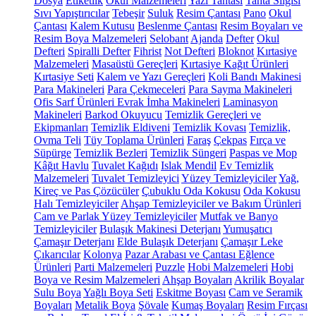
Dosya
Etiketlik
Okul Malzemeleri
Yazı Tahtası
Tahta Silgisi
Sıvı Yapıştırıcılar
Tebeşir
Suluk
Resim Çantası
Pano
Okul
Çantası
Kalem Kutusu
Beslenme Çantası
Resim Boyaları ve
Resim Boya Malzemeleri
Selobant
Ajanda
Defter
Okul
Defteri
Spiralli Defter
Fihrist
Not Defteri
Bloknot
Kırtasiye
Malzemeleri
Masaüstü Gereçleri
Kırtasiye Kağıt Ürünleri
Kırtasiye Seti
Kalem ve Yazı Gereçleri
Koli Bandı Makinesi
Para Makineleri
Para Çekmeceleri
Para Sayma Makineleri
Ofis Sarf Ürünleri
Evrak İmha Makineleri
Laminasyon
Makineleri
Barkod Okuyucu
Temizlik Gereçleri ve
Ekipmanları
Temizlik Eldiveni
Temizlik Kovası
Temizlik,
Ovma Teli
Tüy Toplama Ürünleri
Faraş
Çekpas
Fırça ve
Süpürge
Temizlik Bezleri
Temizlik Süngeri
Paspas ve Mop
Kâğıt Havlu
Tuvalet Kağıdı
Islak Mendil
Ev Temizlik
Malzemeleri
Tuvalet Temizleyici
Yüzey Temizleyiciler
Yağ,
Kireç ve Pas Çözücüler
Çubuklu Oda Kokusu
Oda Kokusu
Halı Temizleyiciler
Ahşap Temizleyiciler ve Bakım Ürünleri
Cam ve Parlak Yüzey Temizleyiciler
Mutfak ve Banyo
Temizleyiciler
Bulaşık Makinesi Deterjanı
Yumuşatıcı
Çamaşır Deterjanı
Elde Bulaşık Deterjanı
Çamaşır Leke
Çıkarıcılar
Kolonya
Pazar Arabası ve Çantası
Eğlence
Ürünleri
Parti Malzemeleri
Puzzle
Hobi Malzemeleri
Hobi
Boya ve Resim Malzemeleri
Ahşap Boyaları
Akrilik Boyalar
Sulu Boya
Yağlı Boya Seti
Eskitme Boyası
Cam ve Seramik
Boyaları
Metalik Boya
Şövale
Kumaş Boyaları
Resim Fırçası