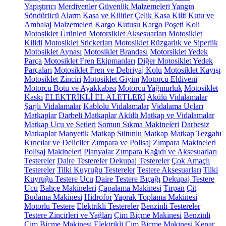
Yapıştırıcı
Merdivenler
Güvenlik Malzemeleri
Yangın
Söndürücü
Alarm
Kasa ve Kilitler
Çelik Kasa
Kilit
Kutu ve
Ambalaj Malzemeleri
Kargo Kutusu
Kargo Poşeti
Koli
Motosiklet Ürünleri
Motorsiklet Aksesuarları
Motosiklet
Kilidi
Motosiklet Stickerları
Motosiklet Rüzgarlık ve Siperlik
Motosiklet Aynası
Motosiklet Brandası
Motorsiklet Yedek
Parça
Motosiklet Fren Ekipmanları
Diğer Motosiklet Yedek
Parçaları
Motosiklet Fren ve Debriyaj Kolu
Motosiklet Kayışı
Motosiklet Zinciri
Motosiklet Giyim
Motorcu Eldiveni
Motorcu Botu ve Ayakkabısı
Motorcu Yağmurluk
Motosiklet
Kaskı
ELEKTRİKLİ EL ALETLERİ
Akülü Vidalamalar
Şarjlı Vidalamalar
Kablolu Vidalamalar
Vidalama Uçları
Matkaplar
Darbeli Matkaplar
Akülü Matkap ve Vidalamalar
Matkap Ucu ve Setleri
Somun Sıkma Makineleri
Darbesiz
Matkaplar
Manyetik Matkap
Sütunlu Matkap
Matkap Tezgahı
Kırıcılar ve Deliciler
Zımpara ve Polisaj
Zımpara Makineleri
Polisaj Makineleri
Planyalar
Zımpara Kağıdı ve Aksesuarları
Testereler
Daire Testereler
Dekupaj Testereler
Çok Amaçlı
Testereler
Tilki Kuyruğu Testereler
Testere Aksesuarları
Tilki
Kuyruğu Testere Ucu
Daire Testere Bıçağı
Dekupaj Testere
Ucu
Bahçe Makineleri
Çapalama Makinesi
Tırpan
Çit
Budama Makinesi
Hidrofor
Yaprak Toplama Makinesi
Motorlu Testere
Elektrikli Testereler
Benzinli Testereler
Testere Zincirleri ve Yağları
Çim Biçme Makinesi
Benzinli
Çim Biçme Makinesi
Elektrikli Çim Biçme Makinesi
Kenar