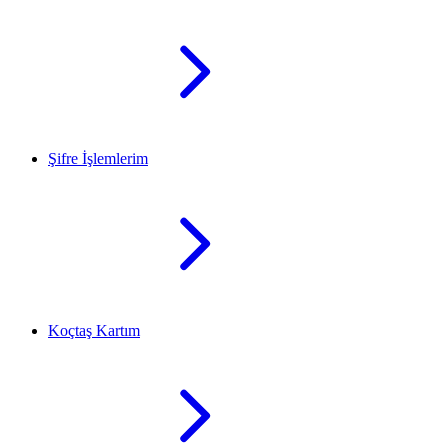
Şifre İşlemlerim
Koçtaş Kartım