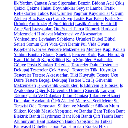
İlk Yardım Çantası
Araç Sigortaları
Benzin Bidonu
Acil Çıkış
Çekici
Çekme Halatı
Boyunluklar
Seyyar Lamba
Trafik
Reflektörleri
Takoz
Kış Ürünleri
Yağmur Kaydırıcılar
Ölçüm
Aletleri
Buz Kazıyıcı
Cam Suyu
Lastik Kar Paleti
Kışlık Set
Ürünler
Antifrizler
Buğu Giderici
Lastik Zinciri
Elektrikli
Araç Şarj İstasyonları
Oto Yedek Parça
Römork
Hırdavat
Malzemeleri
Hırdavat Malzemesi ve Aksesuarları
Yönlendirme Levhaları
Sabitleme Ürünleri
Dübel
Dübel
Setleri
Somun
Çivi
Vida-Çivi
Demir Pul
Vida
Civata
Köşebent
Kapı ve Pencere Malzemeleri
Menteşe
Kapı Kolları
Yalıtım Bantları
Stoper
Sineklik
Pencere Kolu
Kapı Hidroliği
Kapı Dürbünü
Kapı Kilitleri
Kapı Sürgüleri
Anahtarlık
Gönye
Posta Kutuları
Tekerlek
Testereler
Daire Testereler
Dekupaj Testereler
Çok Amaçlı Testereler
Tilki Kuyruğu
Testereler
Testere Aksesuarları
Tilki Kuyruğu Testere Ucu
Daire Testere Bıçağı
Dekupaj Testere Ucu
İş Güvenlik
Malzemeleri
İş Güvenlik Gözlükleri
İş Eldiveni
İş Elbisesi
İş
Ayakkabısı
Diğer İş Güvenlik Ürünleri
Siperlik
Lanyard
Takım Çanta Ve Dolapları
Takım Çantası
Takım ve Hizmet
Dolapları
Avadanlık
Ölçü Aletleri
Metre ve Şerit Metre
Su
Terazisi
Oda Termostatı
Silikon ve Mastikler
Silikon
Mum
Silikon
Köpük
Mastik
Yapıştırıcı ve Bantlar
Bant
Teflon Bant
Elektrik Bandı
Kaydırmaz Bant
Koli Bandı
Çift Taraflı Bant
Alüminyum Bant
İzolasyon Bandı
Yapıştırıcılar
Tutkal
Kimyasal Dübeller
Japon Yapıştırıcıları
Epoksi
Hızlı