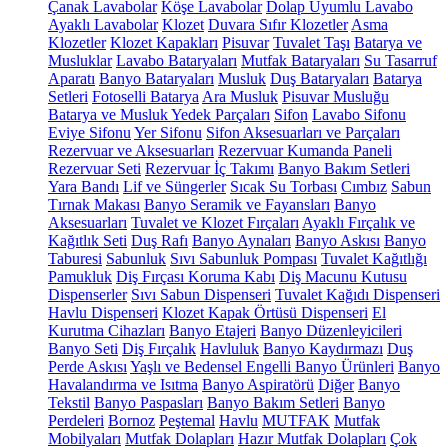
Çanak Lavabolar
Köşe Lavabolar
Dolap Uyumlu Lavabo
Ayaklı Lavabolar
Klozet
Duvara Sıfır Klozetler
Asma
Klozetler
Klozet Kapakları
Pisuvar
Tuvalet Taşı
Batarya ve
Musluklar
Lavabo Bataryaları
Mutfak Bataryaları
Su Tasarruf
Aparatı
Banyo Bataryaları
Musluk
Duş Bataryaları
Batarya
Setleri
Fotoselli Batarya
Ara Musluk
Pisuvar Musluğu
Batarya ve Musluk Yedek Parçaları
Sifon
Lavabo Sifonu
Eviye Sifonu
Yer Sifonu
Sifon Aksesuarları ve Parçaları
Rezervuar ve Aksesuarları
Rezervuar Kumanda Paneli
Rezervuar Seti
Rezervuar İç Takımı
Banyo Bakım Setleri
Yara Bandı
Lif ve Süngerler
Sıcak Su Torbası
Cımbız
Sabun
Tırnak Makası
Banyo Seramik ve Fayansları
Banyo
Aksesuarları
Tuvalet ve Klozet Fırçaları
Ayaklı Fırçalık ve
Kağıtlık Seti
Duş Rafı
Banyo Aynaları
Banyo Askısı
Banyo
Taburesi
Sabunluk
Sıvı Sabunluk Pompası
Tuvalet Kağıtlığı
Pamukluk
Diş Fırçası Koruma Kabı
Diş Macunu Kutusu
Dispenserler
Sıvı Sabun Dispenseri
Tuvalet Kağıdı Dispenseri
Havlu Dispenseri
Klozet Kapak Örtüsü Dispenseri
El
Kurutma Cihazları
Banyo Etajeri
Banyo Düzenleyicileri
Banyo Seti
Diş Fırçalık
Havluluk
Banyo Kaydırmazı
Duş
Perde Askısı
Yaşlı ve Bedensel Engelli Banyo Ürünleri
Banyo
Havalandırma ve Isıtma
Banyo Aspiratörü
Diğer
Banyo
Tekstil
Banyo Paspasları
Banyo Bakım Setleri
Banyo
Perdeleri
Bornoz
Peştemal
Havlu
MUTFAK
Mutfak
Mobilyaları
Mutfak Dolapları
Hazır Mutfak Dolapları
Çok