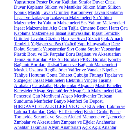
Yapıştırıcısı
Poster Duvar Kağıtları
Strafor
Duvar Çıtası
Duvar Kaplama
Silikon ve Mastikler
Silikon
Mum Silikon
Köpük
Mastik
Tavan Ürünleri
Kartonpiyer
Tavan Kaplama
İnşaat ve İzolasyon
İzolasyon Malzemeleri
Su Yalıtım
Malzemeleri
Isı Yalıtım Malzemeleri
Ses Yalıtım Malzemeleri
İnşaat Malzemeleri
Alçı
Cam Tuğla
Çimento
Beton Harcı
Çatı
Kaplama Malzemeleri
İnşaat Kimyasalları
İnşaat Temizlik
Ürünleri
Lavabo Çözücü
Harç ve Sıva Çözücü
Çok Amaçlı
Temizlik
Yağlayıcı ve Pas Çözücü
Yapı Kimyasalları
Derz
Dolgu
Seramik Yapıştırıcılar
Sıvı Conta
Strafor Yapıştırılar
Plastik Boru ve Ek Parçalar
Boru Bağlantı ve Aksesuarları
Temiz Su Boruları
Atık Su Boruları
PPRC Borular
Kombi
Bağlantı Boruları
Tesisat Tamir ve Bağlantı Malzemeleri
Musluk Uzatma
Regülatörler
Valfler ve Vanalar
Nipeller
Tahliye Hortumu
Conta
Taharet Çubuğu
Fittings
Tıpalar ve
Süzgeçler
İnşaat Makineleri
Elektrikli Vinçler
Taşıma
Arabaları
Caraskallar
Havlupanlar
Ahşaplar
Masif Paneller
Keresteler
Ahşap Seperatörler
Ahşap Çatı Malzemeleri
Çatı
Penceresi
Çatı Merdiveni
Ahşap Merdivenler
Trabzan
Sundurma
Menfezler
Banyo Menfezi
Su Deposu
HIRDAVAT EL ALETLERİ VE OTO
El Aletleri
Lokma ve
Lokma Takımları
Çekiç
El Testereleri
Kesici Grubu
Pense
Tornavida
Seramik ve Sıvacı Aletleri
Mengene ve İşkenceler
Zımbalar ve Aksesuarları
Zımpara ve Eğeler
Anahtarlar
Anahtar Takımları
Alyan Anahtarları
Açık Ağız Anahtar