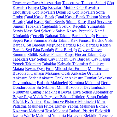
Tencere ve Tava Aksesuarları
Tencere ve Tencere Setleri
Çöp
Kovaları
Banyo Çöp Kovaları
Mutfak Çöp Kovaları
Endüstriyel Çöp Kovaları
Dolap İçi Çöp Kovaları
Sofra
Grubu
Çatal,Kaşık,Bıçak
Çatal Kaşık Bıçak Takımı
Yemek
Bıçağı
Çatal
Kaşık
Sofra Servis
Sürahi
Kase
Tepsi
Servis ve
Sunum Tabakları
Yağdanlık
Sosluk, Reçellik
Yumurtalık
Servis Maşa Seti
Şekerlik
Salata Kasesi
Peçetelik
Karaf
Kürdanlık
Çerezlik
Baharat Takımı
Bardak Altlığı
Ekmek
Sepeti
Pasta Sunumu
Pasta Takımı
Kek Fanusu
Bardak
Viski
Bardağı
Su Bardağı
Meşrubat Bardağı
Rakı Bardağı
Kadeh
Bardak Seti
Bira Bardağı
Shot Bardağı
Çay ve Kahve
Sunumu
Sütlük
Kahve Fincanı
Kupa
Fincan Takımı
Çay
Tabakları
Çay Setleri
Çay Fincanı
Çay Bardağı
Çay Kaşığı
Yemek Takımları
Tabaklar
Kahvaltı Takımları
Suluk ve
Matara
Beyaz Eşya
Fırın
Mikrodalga Fırınlar
Mini Fırınlar
Buzdolabı
Çamaşır Makinesi
Ocak
Ankastre Ürünleri
Ankastre Setler
Ankastre Ocaklar
Ankastre Fırınlar
Ankastre
Davlumbazlar
Bulaşık Makineleri
Kurutma Makinesi
Derin
Dondurucular
Su Sebilleri
Mini Buzdolabı
Davlumbazlar
Kurutmalı Çamaşır Makinesi
Beyaz Eşya Setleri
Aspiratörler
Beyaz Eşya Yedek Parça ve Bakım Ürünleri
Şarap Dolabı
Küçük Ev Aletleri
Kızartma ve Pişirme Makineleri
Mısır
Patlatma Makinesi
Fritöz
Ekmek Yapma Makinesi
Ekmek
Kızartma Makinesi
Tost Makinesi
Buharlı Pişirici
Elektrikli
Izgara
Waffle Makinesi
Yumurta Haşlayıcı
Elektrikli Tencere