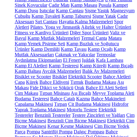
Sinek Kovucular
Çadır Matı
Kamp Masası
Pusula
Kampet
Kamp Duşu
Isıtıcılar
Kamp Çantası
Şişme Yastık
Magnezyum
Çubuğu
Kamp Tuvaleti
Kamp Taburesi
Şişme Yatak
Çadır
Aksesuarı
Sırt Çantası
Hayatta Kalma Malzemeleri
Spor
Aletleri
Pilates, Yoga ve Jimnastik
Ağırlık ve Halter Ürünleri
Fitness ve Kardiyo Ürünleri
Diğer Spor Ürünleri
Valiz ve
Bavul
Kamp Mutfak Malzemeleri
Termal Çanta
Matara
Kamp Yemek Pişirme Seti
Kamp Buzluk ve Soğutucu
Ürünler
Kamp Demliği
Kamp Tavası
Kamp Ocağı
Kamp
Mutfak Aksesuarları
Çakmak ve Yakıcılar
Termoslar
Aydınlatma Ekipmanları
El Feneri
Işıldak
Kafa Lambası
Kamp El Aletleri
Kamp Testeresi
Kamp Küreği
Kamp Bıçağı
Kamp Baltası
Avcılık Malzemeleri
Balık Av Malzemeleri
Bisiklet ve Scooter
Bisiklet
Elektrikli Scooter
Bahçe Aletleri
Çapa
Kürek
Bahçe Eldiveni
Tırmık
Budama Makası
Aşı
Makası
Fide Dikici ve Sökücü
Orak
Bahçe El Aleti Setleri
Çim Makası
Tırpan Misinası
Aşı Bıçağı
Meyve Toplama Aleti
Budama Testeresi
Bahçe Çatalı
Kazma
Bahçe Makineleri
Çapalama Makinesi
Tırpan
Çit Budama Makinesi
Hidrofor
Yaprak Toplama Makinesi
Motorlu Testere
Elektrikli
Testereler
Benzinli Testereler
Testere Zincirleri ve Yağları
Çim
Biçme Makinesi
Benzinli Çim Biçme Makinesi
Elektrikli Çim
Biçme Makinesi
Kenar Kesme Makinesi
Çim Biçme Yedek
Parça
Pompa
Santrifüj Pompa
Dalgıç Pompası
Bahçe