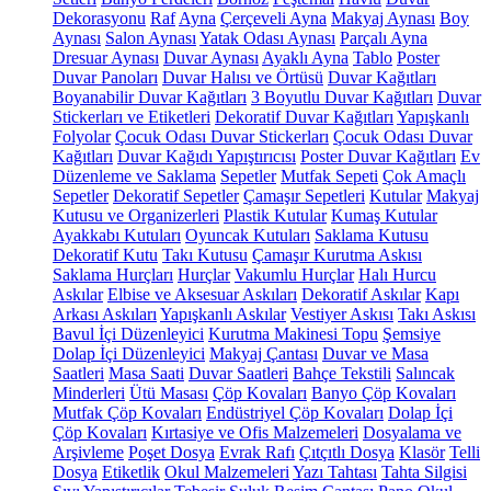
Dekorasyonu
Raf
Ayna
Çerçeveli Ayna
Makyaj Aynası
Boy
Aynası
Salon Aynası
Yatak Odası Aynası
Parçalı Ayna
Dresuar Aynası
Duvar Aynası
Ayaklı Ayna
Tablo
Poster
Duvar Panoları
Duvar Halısı ve Örtüsü
Duvar Kağıtları
Boyanabilir Duvar Kağıtları
3 Boyutlu Duvar Kağıtları
Duvar
Stickerları ve Etiketleri
Dekoratif Duvar Kağıtları
Yapışkanlı
Folyolar
Çocuk Odası Duvar Stickerları
Çocuk Odası Duvar
Kağıtları
Duvar Kağıdı Yapıştırıcısı
Poster Duvar Kağıtları
Ev
Düzenleme ve Saklama
Sepetler
Mutfak Sepeti
Çok Amaçlı
Sepetler
Dekoratif Sepetler
Çamaşır Sepetleri
Kutular
Makyaj
Kutusu ve Organizerleri
Plastik Kutular
Kumaş Kutular
Ayakkabı Kutuları
Oyuncak Kutuları
Saklama Kutusu
Dekoratif Kutu
Takı Kutusu
Çamaşır Kurutma Askısı
Saklama Hurçları
Hurçlar
Vakumlu Hurçlar
Halı Hurcu
Askılar
Elbise ve Aksesuar Askıları
Dekoratif Askılar
Kapı
Arkası Askıları
Yapışkanlı Askılar
Vestiyer Askısı
Takı Askısı
Bavul İçi Düzenleyici
Kurutma Makinesi Topu
Şemsiye
Dolap İçi Düzenleyici
Makyaj Çantası
Duvar ve Masa
Saatleri
Masa Saati
Duvar Saatleri
Bahçe Tekstili
Salıncak
Minderleri
Ütü Masası
Çöp Kovaları
Banyo Çöp Kovaları
Mutfak Çöp Kovaları
Endüstriyel Çöp Kovaları
Dolap İçi
Çöp Kovaları
Kırtasiye ve Ofis Malzemeleri
Dosyalama ve
Arşivleme
Poşet Dosya
Evrak Rafı
Çıtçıtlı Dosya
Klasör
Telli
Dosya
Etiketlik
Okul Malzemeleri
Yazı Tahtası
Tahta Silgisi