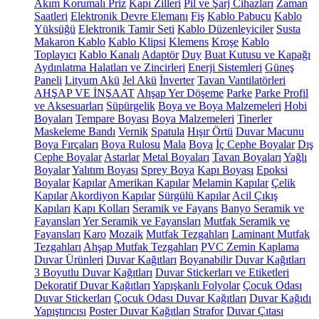
Akım Korumalı Priz
Kapı Zilleri
Pil ve Şarj Cihazları
Zaman
Saatleri
Elektronik Devre Elemanı
Fiş
Kablo Pabucu
Kablo
Yüksüğü
Elektronik Tamir Seti
Kablo Düzenleyiciler
Susta
Makaron Kablo
Kablo Klipsi
Klemens
Kroşe
Kablo
Toplayıcı
Kablo Kanalı
Adaptör
Duy
Buat Kutusu ve Kapağı
Aydınlatma Halatları ve Zincirleri
Enerji Sistemleri
Güneş
Paneli
Lityum Akü
Jel Akü
İnverter
Tavan Vantilatörleri
AHŞAP VE İNŞAAT
Ahşap Yer Döşeme
Parke
Parke Profil
ve Aksesuarları
Süpürgelik
Boya ve Boya Malzemeleri
Hobi
Boyaları
Tempare Boyası
Boya Malzemeleri
Tinerler
Maskeleme Bandı
Vernik
Spatula
Hışır Örtü
Duvar Macunu
Boya Fırçaları
Boya Rulosu
Mala
Boya
İç Cephe Boyalar
Dış
Cephe Boyalar
Astarlar
Metal Boyaları
Tavan Boyaları
Yağlı
Boyalar
Yalıtım Boyası
Sprey Boya
Kapı Boyası
Epoksi
Boyalar
Kapılar
Amerikan Kapılar
Melamin Kapılar
Çelik
Kapılar
Akordiyon Kapılar
Sürgülü Kapılar
Acil Çıkış
Kapıları
Kapı Kolları
Seramik ve Fayans
Banyo Seramik ve
Fayansları
Yer Seramik ve Fayansları
Mutfak Seramik ve
Fayansları
Karo
Mozaik
Mutfak Tezgahları
Laminant Mutfak
Tezgahları
Ahşap Mutfak Tezgahları
PVC Zemin Kaplama
Duvar Ürünleri
Duvar Kağıtları
Boyanabilir Duvar Kağıtları
3 Boyutlu Duvar Kağıtları
Duvar Stickerları ve Etiketleri
Dekoratif Duvar Kağıtları
Yapışkanlı Folyolar
Çocuk Odası
Duvar Stickerları
Çocuk Odası Duvar Kağıtları
Duvar Kağıdı
Yapıştırıcısı
Poster Duvar Kağıtları
Strafor
Duvar Çıtası