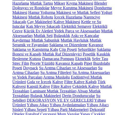
Hazırlama
Mutfak Tartısı
Mikser
Kıyma Makinesi
Blender
Doğrayıcı ve Rondolar
Meyve Kurutma Makinesi
Dondurma
Makinesi
Hamur Yoğurma Makinesi ve Mutfak Şefleri
Yoğurt
Makinesi
Mutfak Robotu
İçecek Hazırlama
Narenciye
Sıkacağı
Çay Makineleri
Kahve Makinesi
Kettle ve Su
Isıtıcılar
Katı Meyve Sıkacağı
Elektrikli Semaver
Elektrikli
Cezve
Küçük Ev Aletleri Yedek Parça ve Aksesuarları
Mutfak
Aksesuarları
Mutfak Seti
Bulaşıklık
Askı ve Kancalar
Kaydırmaz
Mutfak Sabunluk
Mutfak Havluluk
Mutfak
Seramik ve Fayansları
Saklama ve Düzenleme
Kavanoz
Saklama ve Karıştırma Kabı
Çöp Poşeti
Sebzelikler
Saklama
Bonesi ve Kapağı
Mutfak Raf Düzenleyici
Poşetlik
Kaşıklık
Beslenme Kutusu
Damacana Pompası
Ekmeklik
Sefer Tası
Streç Film
Peçete Yüzüğü
Kavanoz Kapağı
Pipet
Buzdolabı
Poşeti
Doypack
Su Arıtma Cihazları ve Aksesuarları
Su
Arıtma Cihazları
Su Arıtma Filtreleri
Su Arıtma Aksesuarları
ve Yedek Parçaları
Arıtma Musluğu
Endüstriyel Mutfak
Ürünleri
Gıda ve İçecek
Kahve
Filtre Kahve Kağıdı
Türk
Kahvesi
Kapsül Kahve
Filtre Kahve
Çekirdek Kahve
Mutfak
Tezgahları
Laminant Mutfak Tezgahları
Ahşap Mutfak
Tezgahları
Bulaşık Makineleri
Derin Dondurucular
Su
Sebilleri
DEKORASYON VE EV GEREÇLERİ
Yılbaşı
Ürünleri
Yılbaşı Ağacı
Yılbaşı Aydınlatmaları
Yılbaşı Ağacı
Süsleri
Yılbaşı Sepeti
Yılbaşı Parti Malzemeleri
Dekoratif
Objeler
Fotoğraf Çerçevesi
Mum
Vazolar
Yapay Çiçekler