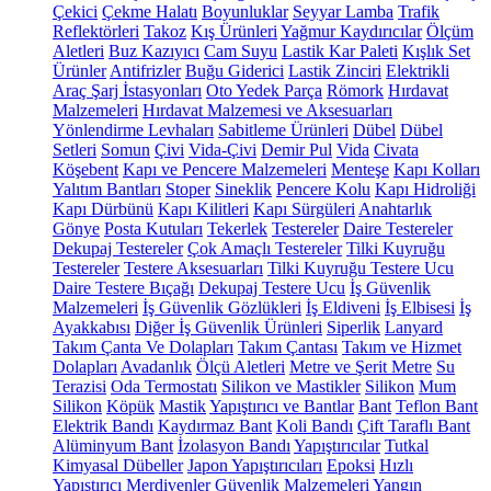
Çekici
Çekme Halatı
Boyunluklar
Seyyar Lamba
Trafik
Reflektörleri
Takoz
Kış Ürünleri
Yağmur Kaydırıcılar
Ölçüm
Aletleri
Buz Kazıyıcı
Cam Suyu
Lastik Kar Paleti
Kışlık Set
Ürünler
Antifrizler
Buğu Giderici
Lastik Zinciri
Elektrikli
Araç Şarj İstasyonları
Oto Yedek Parça
Römork
Hırdavat
Malzemeleri
Hırdavat Malzemesi ve Aksesuarları
Yönlendirme Levhaları
Sabitleme Ürünleri
Dübel
Dübel
Setleri
Somun
Çivi
Vida-Çivi
Demir Pul
Vida
Civata
Köşebent
Kapı ve Pencere Malzemeleri
Menteşe
Kapı Kolları
Yalıtım Bantları
Stoper
Sineklik
Pencere Kolu
Kapı Hidroliği
Kapı Dürbünü
Kapı Kilitleri
Kapı Sürgüleri
Anahtarlık
Gönye
Posta Kutuları
Tekerlek
Testereler
Daire Testereler
Dekupaj Testereler
Çok Amaçlı Testereler
Tilki Kuyruğu
Testereler
Testere Aksesuarları
Tilki Kuyruğu Testere Ucu
Daire Testere Bıçağı
Dekupaj Testere Ucu
İş Güvenlik
Malzemeleri
İş Güvenlik Gözlükleri
İş Eldiveni
İş Elbisesi
İş
Ayakkabısı
Diğer İş Güvenlik Ürünleri
Siperlik
Lanyard
Takım Çanta Ve Dolapları
Takım Çantası
Takım ve Hizmet
Dolapları
Avadanlık
Ölçü Aletleri
Metre ve Şerit Metre
Su
Terazisi
Oda Termostatı
Silikon ve Mastikler
Silikon
Mum
Silikon
Köpük
Mastik
Yapıştırıcı ve Bantlar
Bant
Teflon Bant
Elektrik Bandı
Kaydırmaz Bant
Koli Bandı
Çift Taraflı Bant
Alüminyum Bant
İzolasyon Bandı
Yapıştırıcılar
Tutkal
Kimyasal Dübeller
Japon Yapıştırıcıları
Epoksi
Hızlı
Yapıştırıcı
Merdivenler
Güvenlik Malzemeleri
Yangın