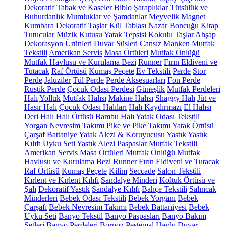
Dekoratif Tabak ve Kaseler
Biblo
Şaraplıklar
Tütsülük ve
Buhurdanlık
Mumluklar ve Şamdanlar
Meyvelik
Magnet
Kumbara
Dekoratif Taşlar
Kül Tablası
Nazar Boncuğu
Kitap
Tutucular
Müzik Kutusu
Yatak Tepsisi
Kokulu Taşlar
Ahşap
Dekorasyon Ürünleri
Duvar Süsleri
Cansız Manken
Mutfak
Tekstili
Amerikan Servis
Masa Örtüleri
Mutfak Önlüğü
Mutfak Havlusu ve Kurulama Bezi
Runner
Fırın Eldiveni ve
Tutacak
Raf Örtüsü
Kumaş Peçete
Ev Tekstili
Perde
Stor
Perde
Jaluziler
Tül Perde
Perde Aksesuarları
Fon Perde
Rustik Perde
Çocuk Odası Perdesi
Güneşlik
Mutfak Perdeleri
Halı
Yolluk
Mutfak Halısı
Makine Halısı
Shaggy Halı
Jüt ve
Hasır Halı
Çocuk Odası Halıları
Halı Kaydırmazı
El Halısı
Deri Halı
Halı Örtüsü
Bambu Halı
Yatak Odası Tekstili
Yorgan
Nevresim Takımı
Pike ve Pike Takımı
Yatak Örtüsü
Çarşaf
Battaniye
Yatak Alezi & Koruyucusu
Yastık
Yastık
Kılıfı
Uyku Seti
Yastık Alezi
Paspaslar
Mutfak Tekstili
Amerikan Servis
Masa Örtüleri
Mutfak Önlüğü
Mutfak
Havlusu ve Kurulama Bezi
Runner
Fırın Eldiveni ve Tutacak
Raf Örtüsü
Kumaş Peçete
Kilim
Seccade
Salon Tekstili
Kırlent ve Kırlent Kılıfı
Sandalye Minderi
Koltuk Örtüsü ve
Şalı
Dekoratif Yastık
Sandalye Kılıfı
Bahçe Tekstili
Salıncak
Minderleri
Bebek Odası Tekstili
Bebek Yorganı
Bebek
Çarşafı
Bebek Nevresim Takımı
Bebek Battaniyesi
Bebek
Uyku Seti
Banyo Tekstil
Banyo Paspasları
Banyo Bakım
Setleri
Banyo Perdeleri
Bornoz
Peştemal
Havlu
Duvar