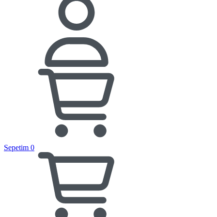
Sepetim
0