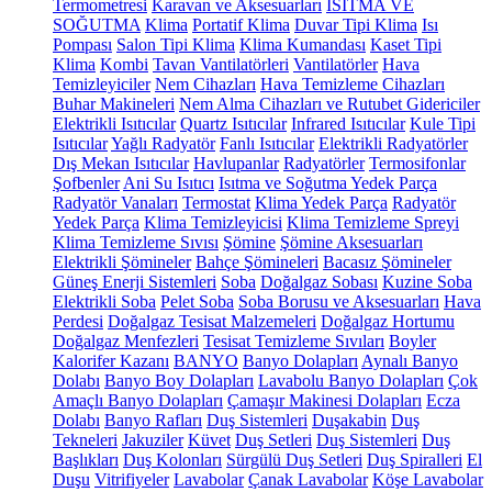
Termometresi
Karavan ve Aksesuarları
ISITMA VE
SOĞUTMA
Klima
Portatif Klima
Duvar Tipi Klima
Isı
Pompası
Salon Tipi Klima
Klima Kumandası
Kaset Tipi
Klima
Kombi
Tavan Vantilatörleri
Vantilatörler
Hava
Temizleyiciler
Nem Cihazları
Hava Temizleme Cihazları
Buhar Makineleri
Nem Alma Cihazları ve Rutubet Gidericiler
Elektrikli Isıtıcılar
Quartz Isıtıcılar
Infrared Isıtıcılar
Kule Tipi
Isıtıcılar
Yağlı Radyatör
Fanlı Isıtıcılar
Elektrikli Radyatörler
Dış Mekan Isıtıcılar
Havlupanlar
Radyatörler
Termosifonlar
Şofbenler
Ani Su Isıtıcı
Isıtma ve Soğutma Yedek Parça
Radyatör Vanaları
Termostat
Klima Yedek Parça
Radyatör
Yedek Parça
Klima Temizleyicisi
Klima Temizleme Spreyi
Klima Temizleme Sıvısı
Şömine
Şömine Aksesuarları
Elektrikli Şömineler
Bahçe Şömineleri
Bacasız Şömineler
Güneş Enerji Sistemleri
Soba
Doğalgaz Sobası
Kuzine Soba
Elektrikli Soba
Pelet Soba
Soba Borusu ve Aksesuarları
Hava
Perdesi
Doğalgaz Tesisat Malzemeleri
Doğalgaz Hortumu
Doğalgaz Menfezleri
Tesisat Temizleme Sıvıları
Boyler
Kalorifer Kazanı
BANYO
Banyo Dolapları
Aynalı Banyo
Dolabı
Banyo Boy Dolapları
Lavabolu Banyo Dolapları
Çok
Amaçlı Banyo Dolapları
Çamaşır Makinesi Dolapları
Ecza
Dolabı
Banyo Rafları
Duş Sistemleri
Duşakabin
Duş
Tekneleri
Jakuziler
Küvet
Duş Setleri
Duş Sistemleri
Duş
Başlıkları
Duş Kolonları
Sürgülü Duş Setleri
Duş Spiralleri
El
Duşu
Vitrifiyeler
Lavabolar
Çanak Lavabolar
Köşe Lavabolar