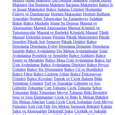
Motoru
Hasat Makinesi
Dal Öğütme Makinesi
Toprak Burgu
Makinesi
Dal Budama Makinesi
İlaçlama Makineleri
Bahçe İş
ve İnşaat Makineleri
Bahçe Sulama Ürünleri
Hortumlar
Fıskiye ve Damlatıcılar
Hortum Makaraları
Hortum Bağlantı
Aparatları
Hortum Tabancaları
Su Zamanlayıcı
Sulaklar
Bidon
Bahçe Musluğu
Şişme Su Deposu
Mangal ve
Aksesuarları
Mangal Aksesuarları
Mangal Kömürü ve
Tutuşturucular
Mangal ve Barbekü
Kömürlü Mangal
Tüplü
Mangal
Elektrikli Izgara
Pürmüz
Piknik Malzemeleri
Piknik
Sepetleri
Piknik Seti
Semaver
Piknik Örtüleri
Bahçe
Depolama
Depolama Evleri
Depolama Dolapları
Depolama
Sandığı
Bahçe Aydınlatma
Dış Mekan Aydınlatmalar
Solar
Aydınlatma
Projektör ve Sensörler
Bahçe Aplikleri
Bahçe
Feneri ve Meşaleler
Bahçe Masa Üstü Aydınlatma
Bahçe Set
Üstü Aydınlatma
Bahçe Aydınlatma Direkleri
Bahçe Peyzaj
Ürünleri
Bahçe Yer Döşemeleri
Bahçe Çit ve Bordürleri
Bahçe Filesi
Bahçe Gizleme Ağları
Bahçe Dekorasyon
Ürünleri
Bahçe Kovaları
Toprak ve Çiçek Bakımı
Bitki
Yetiştirme Ürünleri
Torf ve Topraklar
Gübreler ve Sıvı
Gübreler
Tohumlar
Çim Tohumu
Çiçek Tohumu
Sebze
Tohumları
Bitki Tohumları
Meyve Tohumu
Bitki Besinleri
Sera ve Sera Ekipmanları
Çiçek ve Bitki
İç Mekan Bitkileri
Dış Mekan Ağaçları
Canlı Çiçek
Çiçek Soğanları
Aşılı Meyve
Fidanları
Aşılı Gül
Fide
Dış Mekan Sarmaşık Bitkileri
Kaktüs
Saksı ve Aksesuarları
Dekoratif Saksı
Çiçeklik ve Saksılık