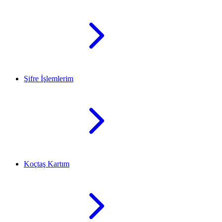
Şifre İşlemlerim
Koçtaş Kartım