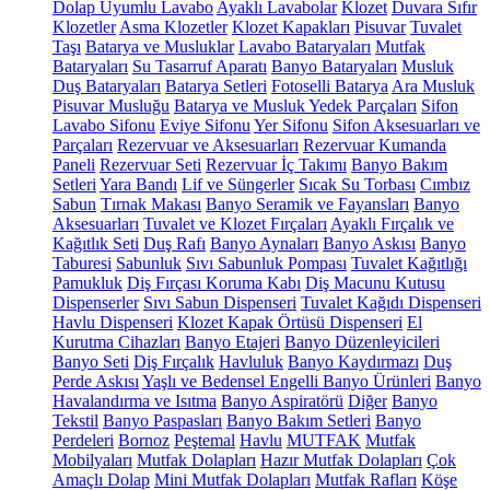
Dolap Uyumlu Lavabo
Ayaklı Lavabolar
Klozet
Duvara Sıfır
Klozetler
Asma Klozetler
Klozet Kapakları
Pisuvar
Tuvalet
Taşı
Batarya ve Musluklar
Lavabo Bataryaları
Mutfak
Bataryaları
Su Tasarruf Aparatı
Banyo Bataryaları
Musluk
Duş Bataryaları
Batarya Setleri
Fotoselli Batarya
Ara Musluk
Pisuvar Musluğu
Batarya ve Musluk Yedek Parçaları
Sifon
Lavabo Sifonu
Eviye Sifonu
Yer Sifonu
Sifon Aksesuarları ve
Parçaları
Rezervuar ve Aksesuarları
Rezervuar Kumanda
Paneli
Rezervuar Seti
Rezervuar İç Takımı
Banyo Bakım
Setleri
Yara Bandı
Lif ve Süngerler
Sıcak Su Torbası
Cımbız
Sabun
Tırnak Makası
Banyo Seramik ve Fayansları
Banyo
Aksesuarları
Tuvalet ve Klozet Fırçaları
Ayaklı Fırçalık ve
Kağıtlık Seti
Duş Rafı
Banyo Aynaları
Banyo Askısı
Banyo
Taburesi
Sabunluk
Sıvı Sabunluk Pompası
Tuvalet Kağıtlığı
Pamukluk
Diş Fırçası Koruma Kabı
Diş Macunu Kutusu
Dispenserler
Sıvı Sabun Dispenseri
Tuvalet Kağıdı Dispenseri
Havlu Dispenseri
Klozet Kapak Örtüsü Dispenseri
El
Kurutma Cihazları
Banyo Etajeri
Banyo Düzenleyicileri
Banyo Seti
Diş Fırçalık
Havluluk
Banyo Kaydırmazı
Duş
Perde Askısı
Yaşlı ve Bedensel Engelli Banyo Ürünleri
Banyo
Havalandırma ve Isıtma
Banyo Aspiratörü
Diğer
Banyo
Tekstil
Banyo Paspasları
Banyo Bakım Setleri
Banyo
Perdeleri
Bornoz
Peştemal
Havlu
MUTFAK
Mutfak
Mobilyaları
Mutfak Dolapları
Hazır Mutfak Dolapları
Çok
Amaçlı Dolap
Mini Mutfak Dolapları
Mutfak Rafları
Köşe