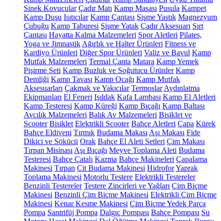
Sinek Kovucular
Çadır Matı
Kamp Masası
Pusula
Kampet
Kamp Duşu
Isıtıcılar
Kamp Çantası
Şişme Yastık
Magnezyum
Çubuğu
Kamp Taburesi
Şişme Yatak
Çadır Aksesuarı
Sırt
Çantası
Hayatta Kalma Malzemeleri
Spor Aletleri
Pilates,
Yoga ve Jimnastik
Ağırlık ve Halter Ürünleri
Fitness ve
Kardiyo Ürünleri
Diğer Spor Ürünleri
Valiz ve Bavul
Kamp
Mutfak Malzemeleri
Termal Çanta
Matara
Kamp Yemek
Pişirme Seti
Kamp Buzluk ve Soğutucu Ürünler
Kamp
Demliği
Kamp Tavası
Kamp Ocağı
Kamp Mutfak
Aksesuarları
Çakmak ve Yakıcılar
Termoslar
Aydınlatma
Ekipmanları
El Feneri
Işıldak
Kafa Lambası
Kamp El Aletleri
Kamp Testeresi
Kamp Küreği
Kamp Bıçağı
Kamp Baltası
Avcılık Malzemeleri
Balık Av Malzemeleri
Bisiklet ve
Scooter
Bisiklet
Elektrikli Scooter
Bahçe Aletleri
Çapa
Kürek
Bahçe Eldiveni
Tırmık
Budama Makası
Aşı Makası
Fide
Dikici ve Sökücü
Orak
Bahçe El Aleti Setleri
Çim Makası
Tırpan Misinası
Aşı Bıçağı
Meyve Toplama Aleti
Budama
Testeresi
Bahçe Çatalı
Kazma
Bahçe Makineleri
Çapalama
Makinesi
Tırpan
Çit Budama Makinesi
Hidrofor
Yaprak
Toplama Makinesi
Motorlu Testere
Elektrikli Testereler
Benzinli Testereler
Testere Zincirleri ve Yağları
Çim Biçme
Makinesi
Benzinli Çim Biçme Makinesi
Elektrikli Çim Biçme
Makinesi
Kenar Kesme Makinesi
Çim Biçme Yedek Parça
Pompa
Santrifüj Pompa
Dalgıç Pompası
Bahçe Pompası
Su