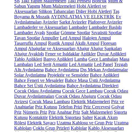
Şiş
Takı Yapım Malzemeleri
Takı Pensesi
Boncuk
Mum &
Sabun Yapımı
Mum Malzemeleri
Hobi Aletleri ve
Aksesuarları
Silikon Tabancaları
Diğer Hobi Aletleri
Taş
Boyama & Mozaik
AYDINLATMA VE ELEKTRİK
Ev
Aydınlatmaları
Avizeler
Sarkıt Avizeler
Plafonyer Avizeler
Lambaderler ve Aksesuarları
Lambader
Lambader Başlığı
Lambader Ayağı
Spotlar
Gömme Spotlar
Sıvaüstü Spotlar
Tavan Spotlar
Ampuller
Led Ampul
Halojen Ampul
Tasarruflu Ampul
Rustik Ampul
Akıllı Ampul
Floresan
Ampul
Abajurlar ve Aksesuarları
Abajur
Abajur Şapkaları
Abajur Ayaklığı
Fener ve Işıldaklar
Aplikler
Duvar Aplikleri
Tablo Aplikleri
Banyo Aplikleri
Lamba
Gece Lambaları
Masa
Lambaları
Led Şerit
Armatür
Led Armatür
Led Panel
Tezgah
Altı Aydınlatma
Bahçe Aydınlatma
Dış Mekan Aydınlatmalar
Solar Aydınlatma
Projektör ve Sensörler
Bahçe Aplikleri
Bahçe Feneri ve Meşaleler
Bahçe Masa Üstü Aydınlatma
Bahçe Set Üstü Aydınlatma
Bahçe Aydınlatma Direkleri
Çocuk Odası Aydınlatma
Çocuk Gece Lambası
Çocuk Odası
Duvar Aydınlatmaları
Çocuk Odası Abajuru
Çocuk Odası
Avizesi
Çocuk Masa Lambası
Elektrik Malzemeleri
Priz ve
Anahtarlar
Priz Kutusu
Telefon Prizi
Priz Çerçevesi
Golyat
Priz
Nümeris Priz
Priz
Anahtar Priz
Şalt Malzemeleri
Sigorta
Kutusu
Kontaktör
Elektrik Sigortası
Şalter
Kaçak Akım
Rölesi
Elektrik Sayacı
Uzatma Kablosu ve Grup Priz
Uzatma
Kabloları
Çoklu Grup Prizleri
Kablolar
Kablo Aksesuarları