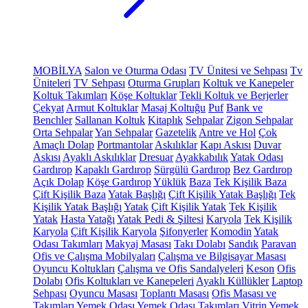
MOBİLYA
Salon ve Oturma Odası
TV Ünitesi ve Sehpası
Tv
Üniteleri
TV Sehpası
Oturma Grupları
Koltuk ve Kanepeler
Koltuk Takımları
Köşe Koltuklar
Tekli Koltuk ve Berjerler
Çekyat
Armut Koltuklar
Masaj Koltuğu
Puf
Bank ve
Benchler
Sallanan Koltuk
Kitaplık
Sehpalar
Zigon Sehpalar
Orta Sehpalar
Yan Sehpalar
Gazetelik
Antre ve Hol
Çok
Amaçlı Dolap
Portmantolar
Askılıklar
Kapı Askısı
Duvar
Askısı
Ayaklı Askılıklar
Dresuar
Ayakkabılık
Yatak Odası
Gardırop
Kapaklı Gardırop
Sürgülü Gardırop
Bez Gardırop
Açık Dolap
Köşe Gardırop
Yüklük
Baza
Tek Kişilik Baza
Çift Kişilik Baza
Yatak Başlığı
Çift Kişilik Yatak Başlığı
Tek
Kişilik Yatak Başlığı
Yatak
Çift Kişilik Yatak
Tek Kişilik
Yatak
Hasta Yatağı
Yatak Pedi & Şiltesi
Karyola
Tek Kişilik
Karyola
Çift Kişilik Karyola
Şifonyerler
Komodin
Yatak
Odası Takımları
Makyaj Masası
Takı Dolabı
Sandık
Paravan
Ofis ve Çalışma Mobilyaları
Çalışma ve Bilgisayar Masası
Oyuncu Koltukları
Çalışma ve Ofis Sandalyeleri
Keson
Ofis
Dolabı
Ofis Koltukları ve Kanepeleri
Ayaklı Küllükler
Laptop
Sehpası
Oyuncu Masası
Toplantı Masası
Ofis Masası ve
Takımları
Yemek Odası
Yemek Odası Takımları
Vitrin
Yemek