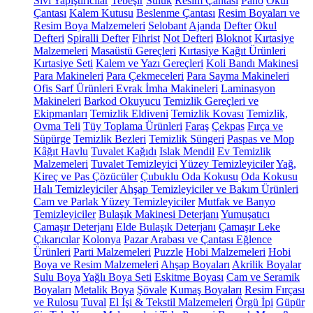
Sıvı Yapıştırıcılar
Tebeşir
Suluk
Resim Çantası
Pano
Okul
Çantası
Kalem Kutusu
Beslenme Çantası
Resim Boyaları ve
Resim Boya Malzemeleri
Selobant
Ajanda
Defter
Okul
Defteri
Spiralli Defter
Fihrist
Not Defteri
Bloknot
Kırtasiye
Malzemeleri
Masaüstü Gereçleri
Kırtasiye Kağıt Ürünleri
Kırtasiye Seti
Kalem ve Yazı Gereçleri
Koli Bandı Makinesi
Para Makineleri
Para Çekmeceleri
Para Sayma Makineleri
Ofis Sarf Ürünleri
Evrak İmha Makineleri
Laminasyon
Makineleri
Barkod Okuyucu
Temizlik Gereçleri ve
Ekipmanları
Temizlik Eldiveni
Temizlik Kovası
Temizlik,
Ovma Teli
Tüy Toplama Ürünleri
Faraş
Çekpas
Fırça ve
Süpürge
Temizlik Bezleri
Temizlik Süngeri
Paspas ve Mop
Kâğıt Havlu
Tuvalet Kağıdı
Islak Mendil
Ev Temizlik
Malzemeleri
Tuvalet Temizleyici
Yüzey Temizleyiciler
Yağ,
Kireç ve Pas Çözücüler
Çubuklu Oda Kokusu
Oda Kokusu
Halı Temizleyiciler
Ahşap Temizleyiciler ve Bakım Ürünleri
Cam ve Parlak Yüzey Temizleyiciler
Mutfak ve Banyo
Temizleyiciler
Bulaşık Makinesi Deterjanı
Yumuşatıcı
Çamaşır Deterjanı
Elde Bulaşık Deterjanı
Çamaşır Leke
Çıkarıcılar
Kolonya
Pazar Arabası ve Çantası
Eğlence
Ürünleri
Parti Malzemeleri
Puzzle
Hobi Malzemeleri
Hobi
Boya ve Resim Malzemeleri
Ahşap Boyaları
Akrilik Boyalar
Sulu Boya
Yağlı Boya Seti
Eskitme Boyası
Cam ve Seramik
Boyaları
Metalik Boya
Şövale
Kumaş Boyaları
Resim Fırçası
ve Rulosu
Tuval
El İşi & Tekstil Malzemeleri
Örgü İpi
Güpür