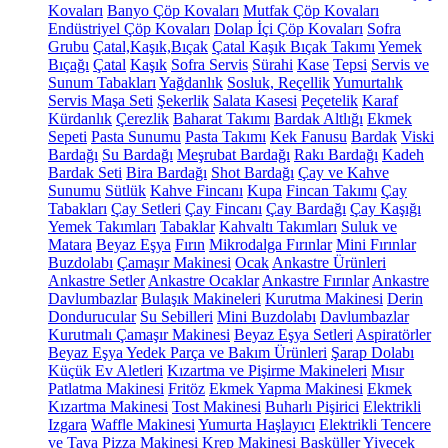
Kovaları
Banyo Çöp Kovaları
Mutfak Çöp Kovaları
Endüstriyel Çöp Kovaları
Dolap İçi Çöp Kovaları
Sofra
Grubu
Çatal,Kaşık,Bıçak
Çatal Kaşık Bıçak Takımı
Yemek
Bıçağı
Çatal
Kaşık
Sofra Servis
Sürahi
Kase
Tepsi
Servis ve
Sunum Tabakları
Yağdanlık
Sosluk, Reçellik
Yumurtalık
Servis Maşa Seti
Şekerlik
Salata Kasesi
Peçetelik
Karaf
Kürdanlık
Çerezlik
Baharat Takımı
Bardak Altlığı
Ekmek
Sepeti
Pasta Sunumu
Pasta Takımı
Kek Fanusu
Bardak
Viski
Bardağı
Su Bardağı
Meşrubat Bardağı
Rakı Bardağı
Kadeh
Bardak Seti
Bira Bardağı
Shot Bardağı
Çay ve Kahve
Sunumu
Sütlük
Kahve Fincanı
Kupa
Fincan Takımı
Çay
Tabakları
Çay Setleri
Çay Fincanı
Çay Bardağı
Çay Kaşığı
Yemek Takımları
Tabaklar
Kahvaltı Takımları
Suluk ve
Matara
Beyaz Eşya
Fırın
Mikrodalga Fırınlar
Mini Fırınlar
Buzdolabı
Çamaşır Makinesi
Ocak
Ankastre Ürünleri
Ankastre Setler
Ankastre Ocaklar
Ankastre Fırınlar
Ankastre
Davlumbazlar
Bulaşık Makineleri
Kurutma Makinesi
Derin
Dondurucular
Su Sebilleri
Mini Buzdolabı
Davlumbazlar
Kurutmalı Çamaşır Makinesi
Beyaz Eşya Setleri
Aspiratörler
Beyaz Eşya Yedek Parça ve Bakım Ürünleri
Şarap Dolabı
Küçük Ev Aletleri
Kızartma ve Pişirme Makineleri
Mısır
Patlatma Makinesi
Fritöz
Ekmek Yapma Makinesi
Ekmek
Kızartma Makinesi
Tost Makinesi
Buharlı Pişirici
Elektrikli
Izgara
Waffle Makinesi
Yumurta Haşlayıcı
Elektrikli Tencere
ve Tava
Pizza Makinesi
Krep Makinesi
Basküller
Yiyecek