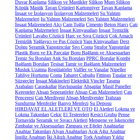
Duvar Kaplama
Silikon ve Mastikler
Silikon
Mum Silikon
Köpük
Mastik
Tavan Ürünleri
Kartonpiyer
Tavan Kaplama
İnşaat ve İzolasyon
İzolasyon Malzemeleri
Su Yalıtım
Malzemeleri
Isı Yalıtım Malzemeleri
Ses Yalıtım Malzemeleri
İnşaat Malzemeleri
Alçı
Cam Tuğla
Çimento
Beton Harcı
Çatı
Kaplama Malzemeleri
İnşaat Kimyasalları
İnşaat Temizlik
Ürünleri
Lavabo Çözücü
Harç ve Sıva Çözücü
Çok Amaçlı
Temizlik
Yağlayıcı ve Pas Çözücü
Yapı Kimyasalları
Derz
Dolgu
Seramik Yapıştırıcılar
Sıvı Conta
Strafor Yapıştırılar
Plastik Boru ve Ek Parçalar
Boru Bağlantı ve Aksesuarları
Temiz Su Boruları
Atık Su Boruları
PPRC Borular
Kombi
Bağlantı Boruları
Tesisat Tamir ve Bağlantı Malzemeleri
Musluk Uzatma
Regülatörler
Valfler ve Vanalar
Nipeller
Tahliye Hortumu
Conta
Taharet Çubuğu
Fittings
Tıpalar ve
Süzgeçler
İnşaat Makineleri
Elektrikli Vinçler
Taşıma
Arabaları
Caraskallar
Havlupanlar
Ahşaplar
Masif Paneller
Keresteler
Ahşap Seperatörler
Ahşap Çatı Malzemeleri
Çatı
Penceresi
Çatı Merdiveni
Ahşap Merdivenler
Trabzan
Sundurma
Menfezler
Banyo Menfezi
Su Deposu
HIRDAVAT EL ALETLERİ VE OTO
El Aletleri
Lokma ve
Lokma Takımları
Çekiç
El Testereleri
Kesici Grubu
Pense
Tornavida
Seramik ve Sıvacı Aletleri
Mengene ve İşkenceler
Zımbalar ve Aksesuarları
Zımpara ve Eğeler
Anahtarlar
Anahtar Takımları
Alyan Anahtarları
Açık Ağız Anahtar
İngiliz Anahtarı
İki Ağızlı Anahtar
Tork Anahtarı
Yıldız