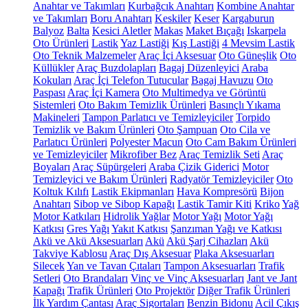
Anahtar ve Takımları
Kurbağcık Anahtarı
Kombine Anahtar
ve Takımları
Boru Anahtarı
Keskiler
Keser
Kargaburun
Balyoz
Balta
Kesici Aletler
Makas
Maket Bıçağı
Iskarpela
Oto Ürünleri
Lastik
Yaz Lastiği
Kış Lastiği
4 Mevsim Lastik
Oto Teknik Malzemeler
Araç İçi Aksesuar
Oto Güneşlik
Oto
Küllükler
Araç Buzdolapları
Bagaj Düzenleyici
Araba
Kokuları
Araç İçi Telefon Tutucular
Bagaj Havuzu
Oto
Paspası
Araç İçi Kamera
Oto Multimedya ve Görüntü
Sistemleri
Oto Bakım Temizlik Ürünleri
Basınçlı Yıkama
Makineleri
Tampon Parlatıcı ve Temizleyiciler
Torpido
Temizlik ve Bakım Ürünleri
Oto Şampuan
Oto Cila ve
Parlatıcı Ürünleri
Polyester Macun
Oto Cam Bakım Ürünleri
ve Temizleyiciler
Mikrofiber Bez
Araç Temizlik Seti
Araç
Boyaları
Araç Süpürgeleri
Araba Çizik Giderici
Motor
Temizleyici ve Bakım Ürünleri
Radyatör Temizleyiciler
Oto
Koltuk Kılıfı
Lastik Ekipmanları
Hava Kompresörü
Bijon
Anahtarı
Sibop ve Sibop Kapağı
Lastik Tamir Kiti
Kriko
Yağ
Motor Katkıları
Hidrolik Yağlar
Motor Yağı
Motor Yağı
Katkısı
Gres Yağı
Yakıt Katkısı
Şanzıman Yağı ve Katkısı
Akü ve Akü Aksesuarları
Akü
Akü Şarj Cihazları
Akü
Takviye Kablosu
Araç Dış Aksesuar
Plaka Aksesuarları
Silecek
Yan ve Tavan Çıtaları
Tampon Aksesuarları
Trafik
Setleri
Oto Brandaları
Vinç ve Vinç Aksesuarları
Jant ve Jant
Kapağı
Trafik Ürünleri
Oto Projektör
Diğer Trafik Ürünleri
İlk Yardım Çantası
Araç Sigortaları
Benzin Bidonu
Acil Çıkış