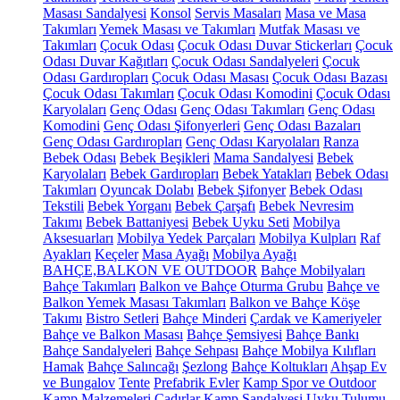
Masası Sandalyesi
Konsol
Servis Masaları
Masa ve Masa
Takımları
Yemek Masası ve Takımları
Mutfak Masası ve
Takımları
Çocuk Odası
Çocuk Odası Duvar Stickerları
Çocuk
Odası Duvar Kağıtları
Çocuk Odası Sandalyeleri
Çocuk
Odası Gardıropları
Çocuk Odası Masası
Çocuk Odası Bazası
Çocuk Odası Takımları
Çocuk Odası Komodini
Çocuk Odası
Karyolaları
Genç Odası
Genç Odası Takımları
Genç Odası
Komodini
Genç Odası Şifonyerleri
Genç Odası Bazaları
Genç Odası Gardıropları
Genç Odası Karyolaları
Ranza
Bebek Odası
Bebek Beşikleri
Mama Sandalyesi
Bebek
Karyolaları
Bebek Gardıropları
Bebek Yatakları
Bebek Odası
Takımları
Oyuncak Dolabı
Bebek Şifonyer
Bebek Odası
Tekstili
Bebek Yorganı
Bebek Çarşafı
Bebek Nevresim
Takımı
Bebek Battaniyesi
Bebek Uyku Seti
Mobilya
Aksesuarları
Mobilya Yedek Parçaları
Mobilya Kulpları
Raf
Ayakları
Keçeler
Masa Ayağı
Mobilya Ayağı
BAHÇE,BALKON VE OUTDOOR
Bahçe Mobilyaları
Bahçe Takımları
Balkon ve Bahçe Oturma Grubu
Bahçe ve
Balkon Yemek Masası Takımları
Balkon ve Bahçe Köşe
Takımı
Bistro Setleri
Bahçe Minderi
Çardak ve Kameriyeler
Bahçe ve Balkon Masası
Bahçe Şemsiyesi
Bahçe Bankı
Bahçe Sandalyeleri
Bahçe Sehpası
Bahçe Mobilya Kılıfları
Hamak
Bahçe Salıncağı
Şezlong
Bahçe Koltukları
Ahşap Ev
ve Bungalov
Tente
Prefabrik Evler
Kamp Spor ve Outdoor
Kamp Malzemeleri
Çadırlar
Kamp Sandalyesi
Uyku Tulumu