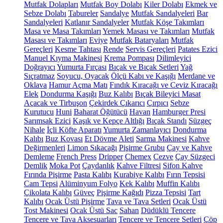
Mutfak Dolapları
Mutfak Boy Dolabı
Kiler Dolabı
Ekmek ve
Sebze Dolabı
Tabureler
Sandalye
Mutfak Sandalyeleri
Bar
Sandalyeleri
Katlanır Sandalyeler
Mutfak Köşe Takımları
Masa ve Masa Takımları
Yemek Masası ve Takımları
Mutfak
Masası ve Takımları
Eviye
Mutfak Bataryaları
Mutfak
Gereçleri
Kesme Tahtası
Rende
Servis Gereçleri
Patates Ezici
Manuel Kıyma Makinesi
Krema Pompası
Dilimleyici
Doğrayıcı
Yumurta Fırçası
Bıçak ve Bıçak Setleri
Yağ
Sıçratmaz
Soyucu, Oyacak
Ölçü Kabı ve Kaşığı
Merdane ve
Oklava
Hamur Açma Matı
Fındık Kıracağı ve Ceviz Kıracağı
Elek
Dondurma Kaşığı
Buz Kalıbı
Bıçak Bileyici Masat
Açacak ve Tirbuşon
Çekirdek Çıkarıcı
Çırpıcı
Sebze
Kurutucu
Huni
Baharat Öğütücü
Havan
Hamburger Presi
Sarımsak Ezici
Kaşık ve Kepçe Altlığı
Bıçak Standı
Süzgeç
Nihale
İçli Köfte Aparatı
Yumurta Zamanlayıcı
Dondurma
Kalıbı
Buz Kovası
Et Dövme Aleti
Sarma Makinesi
Kahve
Değirmenleri
Limon Sıkacağı
Pişirme Grubu
Çay ve Kahve
Demleme
French Press
Dripper
Chemex
Cezve
Çay Süzgeci
Demlik
Moka Pot
Çaydanlık
Kahve Filtresi
Sifon Kahve
Fırında Pişirme
Pasta Kalıbı
Kurabiye Kalıbı
Fırın Tepsisi
Cam Tepsi
Alüminyum Folyo
Kek Kalıbı
Muffin Kalıbı
Çikolata Kalıbı
Güveç
Pişirme Kağıdı
Pizza Tepsisi
Tart
Kalıbı
Ocak Üstü Pişirme
Tava ve Tava Setleri
Ocak Üstü
Tost Makinesi
Ocak Üstü Sac
Sahan
Düdüklü Tencere
Tencere ve Tava Aksesuarları
Tencere ve Tencere Setleri
Çöp