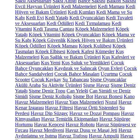
Saksı Aksesuarları
Saksı Altlığı
Bahçe Saksısı
Balkon Saksısı
Evcil Hayvan Ürünleri
Kedi Malzemeleri
Kedi Maması
Kedi
Hijyen ve Bakım Ürünleri
Kedi Kumları
Kedi Mama ve Su
Kabı
Kedi Evi
Kedi Yatağı
Kedi Oyuncakları
Kedi Tuvaleti
ve Aksesuarları
Kedi Ödülleri
Kedi Tırmalaması
Kedi
Vitamini
Kedi Taşıma Çantası
Köpek Malzemeleri
Köpek
Yatağı
Köpek Vitamini
Köpek Oyuncakları
Köpek Mama ve
Su Kabı
Köpek Güvenlik
Köpek Hijyen ve Bakım Ürünleri
Köpek Ödülleri
Köpek Maması
Köpek Kulübesi
Köpek
Tasmaları
Köpek Elbisesi
Köpek Kafesi
Kümesler
Kuş
Malzemeleri
Kuş Sağlık ve Bakım Ürünleri
Kuş Kafesleri ve
Aksesuarları
Kuş Yemi
Kuş Suluk ve Yemlikleri
Çocuk
Bahçe Oyuncakları
Kaydırak ve Salıncak
Oyun Evleri
Çocuk
Bahçe Sandalyeleri
Çocuk Bahçe Masaları
Uçurtma
Çocuk
Scooter
Çocuk Kaykay
Su Tabancası
Şişme Oyuncaklar
Akülü Araba
Su Aktivite Ürünleri
Şişme Havuz
Şişme Deniz
Yatağı
Şişme Deniz Topu
Can Yeleği
Can Simidi ve Deniz
Simidi
Şişme Deniz Kolluğu
Şişme Bot
Havuz Bonesi
Kano
Havuz Malzemeleri
Havuz Yapı Malzemeleri
Nozul
Havuz
Kenar Izgarası
Havuz Filtresi
Havuz Örtü Sistemleri
Su
Perdesi
Havuz Dip Süzgeç
Havuz ve Dozaj Pompası
Havuz
Kimyasalları
Havuz Temizlik Ekipmanları
Havuz Süpürge
Hortumu
Havuz Kepçesi
Havuz Robotu
Havuz Süpürgesi ve
Fırçası
Havuz Merdiveni
Havuz Duşu ve Masaj Jeti
Havuz
Aydınlatma ve Isıtma
Havuz Trafosu
Havuz Ampulü
Havuz