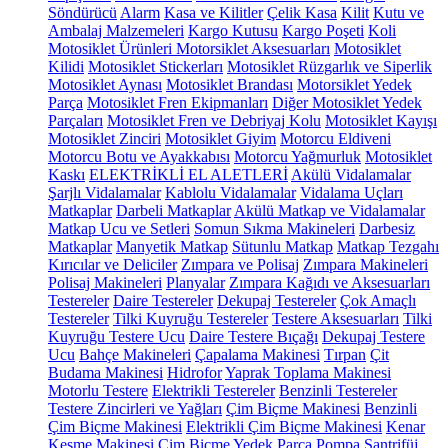
Söndürücü
Alarm
Kasa ve Kilitler
Çelik Kasa
Kilit
Kutu ve
Ambalaj Malzemeleri
Kargo Kutusu
Kargo Poşeti
Koli
Motosiklet Ürünleri
Motorsiklet Aksesuarları
Motosiklet
Kilidi
Motosiklet Stickerları
Motosiklet Rüzgarlık ve Siperlik
Motosiklet Aynası
Motosiklet Brandası
Motorsiklet Yedek
Parça
Motosiklet Fren Ekipmanları
Diğer Motosiklet Yedek
Parçaları
Motosiklet Fren ve Debriyaj Kolu
Motosiklet Kayışı
Motosiklet Zinciri
Motosiklet Giyim
Motorcu Eldiveni
Motorcu Botu ve Ayakkabısı
Motorcu Yağmurluk
Motosiklet
Kaskı
ELEKTRİKLİ EL ALETLERİ
Akülü Vidalamalar
Şarjlı Vidalamalar
Kablolu Vidalamalar
Vidalama Uçları
Matkaplar
Darbeli Matkaplar
Akülü Matkap ve Vidalamalar
Matkap Ucu ve Setleri
Somun Sıkma Makineleri
Darbesiz
Matkaplar
Manyetik Matkap
Sütunlu Matkap
Matkap Tezgahı
Kırıcılar ve Deliciler
Zımpara ve Polisaj
Zımpara Makineleri
Polisaj Makineleri
Planyalar
Zımpara Kağıdı ve Aksesuarları
Testereler
Daire Testereler
Dekupaj Testereler
Çok Amaçlı
Testereler
Tilki Kuyruğu Testereler
Testere Aksesuarları
Tilki
Kuyruğu Testere Ucu
Daire Testere Bıçağı
Dekupaj Testere
Ucu
Bahçe Makineleri
Çapalama Makinesi
Tırpan
Çit
Budama Makinesi
Hidrofor
Yaprak Toplama Makinesi
Motorlu Testere
Elektrikli Testereler
Benzinli Testereler
Testere Zincirleri ve Yağları
Çim Biçme Makinesi
Benzinli
Çim Biçme Makinesi
Elektrikli Çim Biçme Makinesi
Kenar
Kesme Makinesi
Çim Biçme Yedek Parça
Pompa
Santrifüj