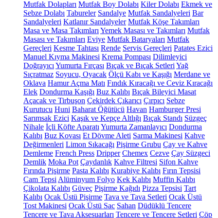
Mutfak Dolapları
Mutfak Boy Dolabı
Kiler Dolabı
Ekmek ve
Sebze Dolabı
Tabureler
Sandalye
Mutfak Sandalyeleri
Bar
Sandalyeleri
Katlanır Sandalyeler
Mutfak Köşe Takımları
Masa ve Masa Takımları
Yemek Masası ve Takımları
Mutfak
Masası ve Takımları
Eviye
Mutfak Bataryaları
Mutfak
Gereçleri
Kesme Tahtası
Rende
Servis Gereçleri
Patates Ezici
Manuel Kıyma Makinesi
Krema Pompası
Dilimleyici
Doğrayıcı
Yumurta Fırçası
Bıçak ve Bıçak Setleri
Yağ
Sıçratmaz
Soyucu, Oyacak
Ölçü Kabı ve Kaşığı
Merdane ve
Oklava
Hamur Açma Matı
Fındık Kıracağı ve Ceviz Kıracağı
Elek
Dondurma Kaşığı
Buz Kalıbı
Bıçak Bileyici Masat
Açacak ve Tirbuşon
Çekirdek Çıkarıcı
Çırpıcı
Sebze
Kurutucu
Huni
Baharat Öğütücü
Havan
Hamburger Presi
Sarımsak Ezici
Kaşık ve Kepçe Altlığı
Bıçak Standı
Süzgeç
Nihale
İçli Köfte Aparatı
Yumurta Zamanlayıcı
Dondurma
Kalıbı
Buz Kovası
Et Dövme Aleti
Sarma Makinesi
Kahve
Değirmenleri
Limon Sıkacağı
Pişirme Grubu
Çay ve Kahve
Demleme
French Press
Dripper
Chemex
Cezve
Çay Süzgeci
Demlik
Moka Pot
Çaydanlık
Kahve Filtresi
Sifon Kahve
Fırında Pişirme
Pasta Kalıbı
Kurabiye Kalıbı
Fırın Tepsisi
Cam Tepsi
Alüminyum Folyo
Kek Kalıbı
Muffin Kalıbı
Çikolata Kalıbı
Güveç
Pişirme Kağıdı
Pizza Tepsisi
Tart
Kalıbı
Ocak Üstü Pişirme
Tava ve Tava Setleri
Ocak Üstü
Tost Makinesi
Ocak Üstü Sac
Sahan
Düdüklü Tencere
Tencere ve Tava Aksesuarları
Tencere ve Tencere Setleri
Çöp