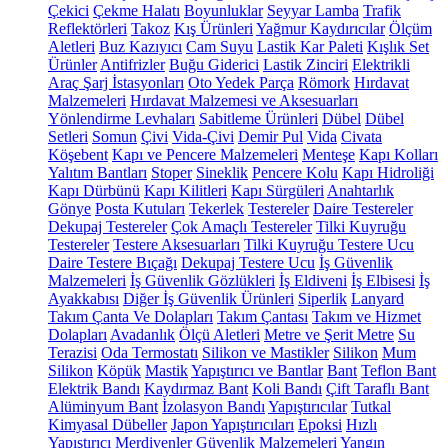
Çekici
Çekme Halatı
Boyunluklar
Seyyar Lamba
Trafik
Reflektörleri
Takoz
Kış Ürünleri
Yağmur Kaydırıcılar
Ölçüm
Aletleri
Buz Kazıyıcı
Cam Suyu
Lastik Kar Paleti
Kışlık Set
Ürünler
Antifrizler
Buğu Giderici
Lastik Zinciri
Elektrikli
Araç Şarj İstasyonları
Oto Yedek Parça
Römork
Hırdavat
Malzemeleri
Hırdavat Malzemesi ve Aksesuarları
Yönlendirme Levhaları
Sabitleme Ürünleri
Dübel
Dübel
Setleri
Somun
Çivi
Vida-Çivi
Demir Pul
Vida
Civata
Köşebent
Kapı ve Pencere Malzemeleri
Menteşe
Kapı Kolları
Yalıtım Bantları
Stoper
Sineklik
Pencere Kolu
Kapı Hidroliği
Kapı Dürbünü
Kapı Kilitleri
Kapı Sürgüleri
Anahtarlık
Gönye
Posta Kutuları
Tekerlek
Testereler
Daire Testereler
Dekupaj Testereler
Çok Amaçlı Testereler
Tilki Kuyruğu
Testereler
Testere Aksesuarları
Tilki Kuyruğu Testere Ucu
Daire Testere Bıçağı
Dekupaj Testere Ucu
İş Güvenlik
Malzemeleri
İş Güvenlik Gözlükleri
İş Eldiveni
İş Elbisesi
İş
Ayakkabısı
Diğer İş Güvenlik Ürünleri
Siperlik
Lanyard
Takım Çanta Ve Dolapları
Takım Çantası
Takım ve Hizmet
Dolapları
Avadanlık
Ölçü Aletleri
Metre ve Şerit Metre
Su
Terazisi
Oda Termostatı
Silikon ve Mastikler
Silikon
Mum
Silikon
Köpük
Mastik
Yapıştırıcı ve Bantlar
Bant
Teflon Bant
Elektrik Bandı
Kaydırmaz Bant
Koli Bandı
Çift Taraflı Bant
Alüminyum Bant
İzolasyon Bandı
Yapıştırıcılar
Tutkal
Kimyasal Dübeller
Japon Yapıştırıcıları
Epoksi
Hızlı
Yapıştırıcı
Merdivenler
Güvenlik Malzemeleri
Yangın