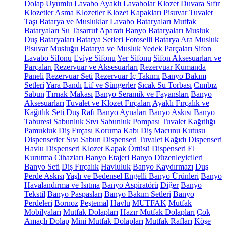
Dolap Uyumlu Lavabo
Ayaklı Lavabolar
Klozet
Duvara Sıfır
Klozetler
Asma Klozetler
Klozet Kapakları
Pisuvar
Tuvalet
Taşı
Batarya ve Musluklar
Lavabo Bataryaları
Mutfak
Bataryaları
Su Tasarruf Aparatı
Banyo Bataryaları
Musluk
Duş Bataryaları
Batarya Setleri
Fotoselli Batarya
Ara Musluk
Pisuvar Musluğu
Batarya ve Musluk Yedek Parçaları
Sifon
Lavabo Sifonu
Eviye Sifonu
Yer Sifonu
Sifon Aksesuarları ve
Parçaları
Rezervuar ve Aksesuarları
Rezervuar Kumanda
Paneli
Rezervuar Seti
Rezervuar İç Takımı
Banyo Bakım
Setleri
Yara Bandı
Lif ve Süngerler
Sıcak Su Torbası
Cımbız
Sabun
Tırnak Makası
Banyo Seramik ve Fayansları
Banyo
Aksesuarları
Tuvalet ve Klozet Fırçaları
Ayaklı Fırçalık ve
Kağıtlık Seti
Duş Rafı
Banyo Aynaları
Banyo Askısı
Banyo
Taburesi
Sabunluk
Sıvı Sabunluk Pompası
Tuvalet Kağıtlığı
Pamukluk
Diş Fırçası Koruma Kabı
Diş Macunu Kutusu
Dispenserler
Sıvı Sabun Dispenseri
Tuvalet Kağıdı Dispenseri
Havlu Dispenseri
Klozet Kapak Örtüsü Dispenseri
El
Kurutma Cihazları
Banyo Etajeri
Banyo Düzenleyicileri
Banyo Seti
Diş Fırçalık
Havluluk
Banyo Kaydırmazı
Duş
Perde Askısı
Yaşlı ve Bedensel Engelli Banyo Ürünleri
Banyo
Havalandırma ve Isıtma
Banyo Aspiratörü
Diğer
Banyo
Tekstil
Banyo Paspasları
Banyo Bakım Setleri
Banyo
Perdeleri
Bornoz
Peştemal
Havlu
MUTFAK
Mutfak
Mobilyaları
Mutfak Dolapları
Hazır Mutfak Dolapları
Çok
Amaçlı Dolap
Mini Mutfak Dolapları
Mutfak Rafları
Köşe