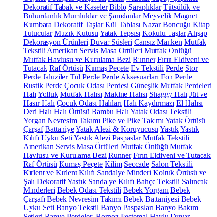
Dekoratif Tabak ve Kaseler
Biblo
Şaraplıklar
Tütsülük ve
Buhurdanlık
Mumluklar ve Şamdanlar
Meyvelik
Magnet
Kumbara
Dekoratif Taşlar
Kül Tablası
Nazar Boncuğu
Kitap
Tutucular
Müzik Kutusu
Yatak Tepsisi
Kokulu Taşlar
Ahşap
Dekorasyon Ürünleri
Duvar Süsleri
Cansız Manken
Mutfak
Tekstili
Amerikan Servis
Masa Örtüleri
Mutfak Önlüğü
Mutfak Havlusu ve Kurulama Bezi
Runner
Fırın Eldiveni ve
Tutacak
Raf Örtüsü
Kumaş Peçete
Ev Tekstili
Perde
Stor
Perde
Jaluziler
Tül Perde
Perde Aksesuarları
Fon Perde
Rustik Perde
Çocuk Odası Perdesi
Güneşlik
Mutfak Perdeleri
Halı
Yolluk
Mutfak Halısı
Makine Halısı
Shaggy Halı
Jüt ve
Hasır Halı
Çocuk Odası Halıları
Halı Kaydırmazı
El Halısı
Deri Halı
Halı Örtüsü
Bambu Halı
Yatak Odası Tekstili
Yorgan
Nevresim Takımı
Pike ve Pike Takımı
Yatak Örtüsü
Çarşaf
Battaniye
Yatak Alezi & Koruyucusu
Yastık
Yastık
Kılıfı
Uyku Seti
Yastık Alezi
Paspaslar
Mutfak Tekstili
Amerikan Servis
Masa Örtüleri
Mutfak Önlüğü
Mutfak
Havlusu ve Kurulama Bezi
Runner
Fırın Eldiveni ve Tutacak
Raf Örtüsü
Kumaş Peçete
Kilim
Seccade
Salon Tekstili
Kırlent ve Kırlent Kılıfı
Sandalye Minderi
Koltuk Örtüsü ve
Şalı
Dekoratif Yastık
Sandalye Kılıfı
Bahçe Tekstili
Salıncak
Minderleri
Bebek Odası Tekstili
Bebek Yorganı
Bebek
Çarşafı
Bebek Nevresim Takımı
Bebek Battaniyesi
Bebek
Uyku Seti
Banyo Tekstil
Banyo Paspasları
Banyo Bakım
Setleri
Banyo Perdeleri
Bornoz
Peştemal
Havlu
Duvar