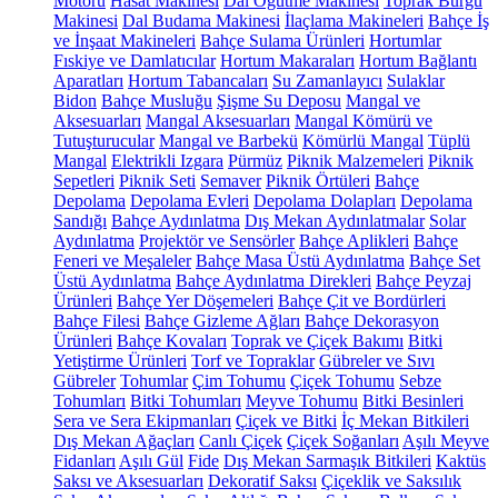
Motoru
Hasat Makinesi
Dal Öğütme Makinesi
Toprak Burgu
Makinesi
Dal Budama Makinesi
İlaçlama Makineleri
Bahçe İş
ve İnşaat Makineleri
Bahçe Sulama Ürünleri
Hortumlar
Fıskiye ve Damlatıcılar
Hortum Makaraları
Hortum Bağlantı
Aparatları
Hortum Tabancaları
Su Zamanlayıcı
Sulaklar
Bidon
Bahçe Musluğu
Şişme Su Deposu
Mangal ve
Aksesuarları
Mangal Aksesuarları
Mangal Kömürü ve
Tutuşturucular
Mangal ve Barbekü
Kömürlü Mangal
Tüplü
Mangal
Elektrikli Izgara
Pürmüz
Piknik Malzemeleri
Piknik
Sepetleri
Piknik Seti
Semaver
Piknik Örtüleri
Bahçe
Depolama
Depolama Evleri
Depolama Dolapları
Depolama
Sandığı
Bahçe Aydınlatma
Dış Mekan Aydınlatmalar
Solar
Aydınlatma
Projektör ve Sensörler
Bahçe Aplikleri
Bahçe
Feneri ve Meşaleler
Bahçe Masa Üstü Aydınlatma
Bahçe Set
Üstü Aydınlatma
Bahçe Aydınlatma Direkleri
Bahçe Peyzaj
Ürünleri
Bahçe Yer Döşemeleri
Bahçe Çit ve Bordürleri
Bahçe Filesi
Bahçe Gizleme Ağları
Bahçe Dekorasyon
Ürünleri
Bahçe Kovaları
Toprak ve Çiçek Bakımı
Bitki
Yetiştirme Ürünleri
Torf ve Topraklar
Gübreler ve Sıvı
Gübreler
Tohumlar
Çim Tohumu
Çiçek Tohumu
Sebze
Tohumları
Bitki Tohumları
Meyve Tohumu
Bitki Besinleri
Sera ve Sera Ekipmanları
Çiçek ve Bitki
İç Mekan Bitkileri
Dış Mekan Ağaçları
Canlı Çiçek
Çiçek Soğanları
Aşılı Meyve
Fidanları
Aşılı Gül
Fide
Dış Mekan Sarmaşık Bitkileri
Kaktüs
Saksı ve Aksesuarları
Dekoratif Saksı
Çiçeklik ve Saksılık