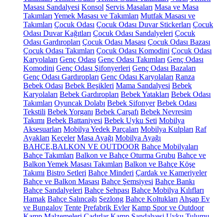
Masası Sandalyesi
Konsol
Servis Masaları
Masa ve Masa
Takımları
Yemek Masası ve Takımları
Mutfak Masası ve
Takımları
Çocuk Odası
Çocuk Odası Duvar Stickerları
Çocuk
Odası Duvar Kağıtları
Çocuk Odası Sandalyeleri
Çocuk
Odası Gardıropları
Çocuk Odası Masası
Çocuk Odası Bazası
Çocuk Odası Takımları
Çocuk Odası Komodini
Çocuk Odası
Karyolaları
Genç Odası
Genç Odası Takımları
Genç Odası
Komodini
Genç Odası Şifonyerleri
Genç Odası Bazaları
Genç Odası Gardıropları
Genç Odası Karyolaları
Ranza
Bebek Odası
Bebek Beşikleri
Mama Sandalyesi
Bebek
Karyolaları
Bebek Gardıropları
Bebek Yatakları
Bebek Odası
Takımları
Oyuncak Dolabı
Bebek Şifonyer
Bebek Odası
Tekstili
Bebek Yorganı
Bebek Çarşafı
Bebek Nevresim
Takımı
Bebek Battaniyesi
Bebek Uyku Seti
Mobilya
Aksesuarları
Mobilya Yedek Parçaları
Mobilya Kulpları
Raf
Ayakları
Keçeler
Masa Ayağı
Mobilya Ayağı
BAHÇE,BALKON VE OUTDOOR
Bahçe Mobilyaları
Bahçe Takımları
Balkon ve Bahçe Oturma Grubu
Bahçe ve
Balkon Yemek Masası Takımları
Balkon ve Bahçe Köşe
Takımı
Bistro Setleri
Bahçe Minderi
Çardak ve Kameriyeler
Bahçe ve Balkon Masası
Bahçe Şemsiyesi
Bahçe Bankı
Bahçe Sandalyeleri
Bahçe Sehpası
Bahçe Mobilya Kılıfları
Hamak
Bahçe Salıncağı
Şezlong
Bahçe Koltukları
Ahşap Ev
ve Bungalov
Tente
Prefabrik Evler
Kamp Spor ve Outdoor
Kamp Malzemeleri
Çadırlar
Kamp Sandalyesi
Uyku Tulumu