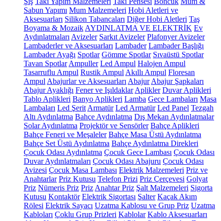
Şiş
Takı Yapım Malzemeleri
Takı Pensesi
Boncuk
Mum &
Sabun Yapımı
Mum Malzemeleri
Hobi Aletleri ve
Aksesuarları
Silikon Tabancaları
Diğer Hobi Aletleri
Taş
Boyama & Mozaik
AYDINLATMA VE ELEKTRİK
Ev
Aydınlatmaları
Avizeler
Sarkıt Avizeler
Plafonyer Avizeler
Lambaderler ve Aksesuarları
Lambader
Lambader Başlığı
Lambader Ayağı
Spotlar
Gömme Spotlar
Sıvaüstü Spotlar
Tavan Spotlar
Ampuller
Led Ampul
Halojen Ampul
Tasarruflu Ampul
Rustik Ampul
Akıllı Ampul
Floresan
Ampul
Abajurlar ve Aksesuarları
Abajur
Abajur Şapkaları
Abajur Ayaklığı
Fener ve Işıldaklar
Aplikler
Duvar Aplikleri
Tablo Aplikleri
Banyo Aplikleri
Lamba
Gece Lambaları
Masa
Lambaları
Led Şerit
Armatür
Led Armatür
Led Panel
Tezgah
Altı Aydınlatma
Bahçe Aydınlatma
Dış Mekan Aydınlatmalar
Solar Aydınlatma
Projektör ve Sensörler
Bahçe Aplikleri
Bahçe Feneri ve Meşaleler
Bahçe Masa Üstü Aydınlatma
Bahçe Set Üstü Aydınlatma
Bahçe Aydınlatma Direkleri
Çocuk Odası Aydınlatma
Çocuk Gece Lambası
Çocuk Odası
Duvar Aydınlatmaları
Çocuk Odası Abajuru
Çocuk Odası
Avizesi
Çocuk Masa Lambası
Elektrik Malzemeleri
Priz ve
Anahtarlar
Priz Kutusu
Telefon Prizi
Priz Çerçevesi
Golyat
Priz
Nümeris Priz
Priz
Anahtar Priz
Şalt Malzemeleri
Sigorta
Kutusu
Kontaktör
Elektrik Sigortası
Şalter
Kaçak Akım
Rölesi
Elektrik Sayacı
Uzatma Kablosu ve Grup Priz
Uzatma
Kabloları
Çoklu Grup Prizleri
Kablolar
Kablo Aksesuarları