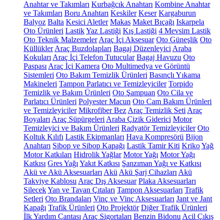
Anahtar ve Takımları
Kurbağcık Anahtarı
Kombine Anahtar
ve Takımları
Boru Anahtarı
Keskiler
Keser
Kargaburun
Balyoz
Balta
Kesici Aletler
Makas
Maket Bıçağı
Iskarpela
Oto Ürünleri
Lastik
Yaz Lastiği
Kış Lastiği
4 Mevsim Lastik
Oto Teknik Malzemeler
Araç İçi Aksesuar
Oto Güneşlik
Oto
Küllükler
Araç Buzdolapları
Bagaj Düzenleyici
Araba
Kokuları
Araç İçi Telefon Tutucular
Bagaj Havuzu
Oto
Paspası
Araç İçi Kamera
Oto Multimedya ve Görüntü
Sistemleri
Oto Bakım Temizlik Ürünleri
Basınçlı Yıkama
Makineleri
Tampon Parlatıcı ve Temizleyiciler
Torpido
Temizlik ve Bakım Ürünleri
Oto Şampuan
Oto Cila ve
Parlatıcı Ürünleri
Polyester Macun
Oto Cam Bakım Ürünleri
ve Temizleyiciler
Mikrofiber Bez
Araç Temizlik Seti
Araç
Boyaları
Araç Süpürgeleri
Araba Çizik Giderici
Motor
Temizleyici ve Bakım Ürünleri
Radyatör Temizleyiciler
Oto
Koltuk Kılıfı
Lastik Ekipmanları
Hava Kompresörü
Bijon
Anahtarı
Sibop ve Sibop Kapağı
Lastik Tamir Kiti
Kriko
Yağ
Motor Katkıları
Hidrolik Yağlar
Motor Yağı
Motor Yağı
Katkısı
Gres Yağı
Yakıt Katkısı
Şanzıman Yağı ve Katkısı
Akü ve Akü Aksesuarları
Akü
Akü Şarj Cihazları
Akü
Takviye Kablosu
Araç Dış Aksesuar
Plaka Aksesuarları
Silecek
Yan ve Tavan Çıtaları
Tampon Aksesuarları
Trafik
Setleri
Oto Brandaları
Vinç ve Vinç Aksesuarları
Jant ve Jant
Kapağı
Trafik Ürünleri
Oto Projektör
Diğer Trafik Ürünleri
İlk Yardım Çantası
Araç Sigortaları
Benzin Bidonu
Acil Çıkış