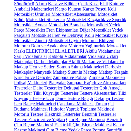
Söndürücü
Alarm
Kasa ve Kilitler
Çelik Kasa
Kilit
Kutu ve
Ambalaj Malzemeleri
Kargo Kutusu
Kargo Poşeti
Koli
Motosiklet Ürünleri
Motorsiklet Aksesuarları
Motosiklet
Kilidi
Motosiklet Stickerları
Motosiklet Rüzgarlık ve Siperlik
Motosiklet Aynası
Motosiklet Brandası
Motorsiklet Yedek
Parça
Motosiklet Fren Ekipmanları
Diğer Motosiklet Yedek
Parçaları
Motosiklet Fren ve Debriyaj Kolu
Motosiklet Kayışı
Motosiklet Zinciri
Motosiklet Giyim
Motorcu Eldiveni
Motorcu Botu ve Ayakkabısı
Motorcu Yağmurluk
Motosiklet
Kaskı
ELEKTRİKLİ EL ALETLERİ
Akülü Vidalamalar
Şarjlı Vidalamalar
Kablolu Vidalamalar
Vidalama Uçları
Matkaplar
Darbeli Matkaplar
Akülü Matkap ve Vidalamalar
Matkap Ucu ve Setleri
Somun Sıkma Makineleri
Darbesiz
Matkaplar
Manyetik Matkap
Sütunlu Matkap
Matkap Tezgahı
Kırıcılar ve Deliciler
Zımpara ve Polisaj
Zımpara Makineleri
Polisaj Makineleri
Planyalar
Zımpara Kağıdı ve Aksesuarları
Testereler
Daire Testereler
Dekupaj Testereler
Çok Amaçlı
Testereler
Tilki Kuyruğu Testereler
Testere Aksesuarları
Tilki
Kuyruğu Testere Ucu
Daire Testere Bıçağı
Dekupaj Testere
Ucu
Bahçe Makineleri
Çapalama Makinesi
Tırpan
Çit
Budama Makinesi
Hidrofor
Yaprak Toplama Makinesi
Motorlu Testere
Elektrikli Testereler
Benzinli Testereler
Testere Zincirleri ve Yağları
Çim Biçme Makinesi
Benzinli
Çim Biçme Makinesi
Elektrikli Çim Biçme Makinesi
Kenar
Kesme Makinesi
Çim Biçme Yedek Parça
Pompa
Santrifüj