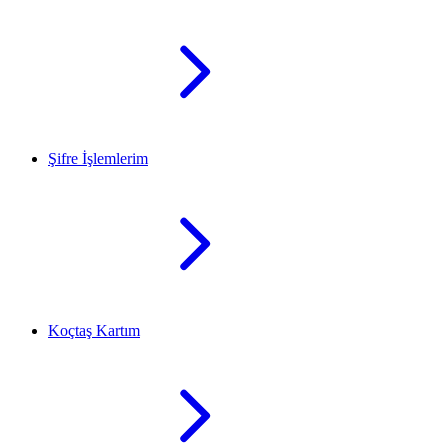
Şifre İşlemlerim
Koçtaş Kartım