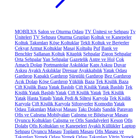
MOBİLYA
Salon ve Oturma Odası
TV Ünitesi ve Sehpası
Tv
Üniteleri
TV Sehpası
Oturma Grupları
Koltuk ve Kanepeler
Koltuk Takımları
Köşe Koltuklar
Tekli Koltuk ve Berjerler
Çekyat
Armut Koltuklar
Masaj Koltuğu
Puf
Bank ve
Benchler
Sallanan Koltuk
Kitaplık
Sehpalar
Zigon Sehpalar
Orta Sehpalar
Yan Sehpalar
Gazetelik
Antre ve Hol
Çok
Amaçlı Dolap
Portmantolar
Askılıklar
Kapı Askısı
Duvar
Askısı
Ayaklı Askılıklar
Dresuar
Ayakkabılık
Yatak Odası
Gardırop
Kapaklı Gardırop
Sürgülü Gardırop
Bez Gardırop
Açık Dolap
Köşe Gardırop
Yüklük
Baza
Tek Kişilik Baza
Çift Kişilik Baza
Yatak Başlığı
Çift Kişilik Yatak Başlığı
Tek
Kişilik Yatak Başlığı
Yatak
Çift Kişilik Yatak
Tek Kişilik
Yatak
Hasta Yatağı
Yatak Pedi & Şiltesi
Karyola
Tek Kişilik
Karyola
Çift Kişilik Karyola
Şifonyerler
Komodin
Yatak
Odası Takımları
Makyaj Masası
Takı Dolabı
Sandık
Paravan
Ofis ve Çalışma Mobilyaları
Çalışma ve Bilgisayar Masası
Oyuncu Koltukları
Çalışma ve Ofis Sandalyeleri
Keson
Ofis
Dolabı
Ofis Koltukları ve Kanepeleri
Ayaklı Küllükler
Laptop
Sehpası
Oyuncu Masası
Toplantı Masası
Ofis Masası ve
Takımları
Yemek Odası
Yemek Odası Takımları
Vitrin
Yemek