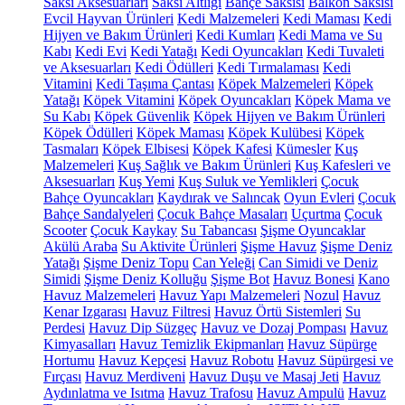
Saksı Aksesuarları
Saksı Altlığı
Bahçe Saksısı
Balkon Saksısı
Evcil Hayvan Ürünleri
Kedi Malzemeleri
Kedi Maması
Kedi
Hijyen ve Bakım Ürünleri
Kedi Kumları
Kedi Mama ve Su
Kabı
Kedi Evi
Kedi Yatağı
Kedi Oyuncakları
Kedi Tuvaleti
ve Aksesuarları
Kedi Ödülleri
Kedi Tırmalaması
Kedi
Vitamini
Kedi Taşıma Çantası
Köpek Malzemeleri
Köpek
Yatağı
Köpek Vitamini
Köpek Oyuncakları
Köpek Mama ve
Su Kabı
Köpek Güvenlik
Köpek Hijyen ve Bakım Ürünleri
Köpek Ödülleri
Köpek Maması
Köpek Kulübesi
Köpek
Tasmaları
Köpek Elbisesi
Köpek Kafesi
Kümesler
Kuş
Malzemeleri
Kuş Sağlık ve Bakım Ürünleri
Kuş Kafesleri ve
Aksesuarları
Kuş Yemi
Kuş Suluk ve Yemlikleri
Çocuk
Bahçe Oyuncakları
Kaydırak ve Salıncak
Oyun Evleri
Çocuk
Bahçe Sandalyeleri
Çocuk Bahçe Masaları
Uçurtma
Çocuk
Scooter
Çocuk Kaykay
Su Tabancası
Şişme Oyuncaklar
Akülü Araba
Su Aktivite Ürünleri
Şişme Havuz
Şişme Deniz
Yatağı
Şişme Deniz Topu
Can Yeleği
Can Simidi ve Deniz
Simidi
Şişme Deniz Kolluğu
Şişme Bot
Havuz Bonesi
Kano
Havuz Malzemeleri
Havuz Yapı Malzemeleri
Nozul
Havuz
Kenar Izgarası
Havuz Filtresi
Havuz Örtü Sistemleri
Su
Perdesi
Havuz Dip Süzgeç
Havuz ve Dozaj Pompası
Havuz
Kimyasalları
Havuz Temizlik Ekipmanları
Havuz Süpürge
Hortumu
Havuz Kepçesi
Havuz Robotu
Havuz Süpürgesi ve
Fırçası
Havuz Merdiveni
Havuz Duşu ve Masaj Jeti
Havuz
Aydınlatma ve Isıtma
Havuz Trafosu
Havuz Ampulü
Havuz