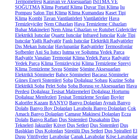
Termometresi
Karavan ve Aksesuarları
ISITMA VE
SOĞUTMA
Klima
Portatif Klima
Duvar Tipi Klima
Isı
Pompası
Salon Tipi Klima
Klima Kumandası
Kaset Tipi
Klima
Kombi
Tavan Vantilatörleri
Vantilatörler
Hava
Temizleyiciler
Nem Cihazları
Hava Temizleme Cihazları
Buhar Makineleri
Nem Alma Cihazları ve Rutubet Gidericiler
Elektrikli Isıtıcılar
Quartz Isıtıcılar
Infrared Isıtıcılar
Kule Tipi
Isıtıcılar
Yağlı Radyatör
Fanlı Isıtıcılar
Elektrikli Radyatörler
Dış Mekan Isıtıcılar
Havlupanlar
Radyatörler
Termosifonlar
Şofbenler
Ani Su Isıtıcı
Isıtma ve Soğutma Yedek Parça
Radyatör Vanaları
Termostat
Klima Yedek Parça
Radyatör
Yedek Parça
Klima Temizleyicisi
Klima Temizleme Spreyi
Klima Temizleme Sıvısı
Şömine
Şömine Aksesuarları
Elektrikli Şömineler
Bahçe Şömineleri
Bacasız Şömineler
Güneş Enerji Sistemleri
Soba
Doğalgaz Sobası
Kuzine Soba
Elektrikli Soba
Pelet Soba
Soba Borusu ve Aksesuarları
Hava
Perdesi
Doğalgaz Tesisat Malzemeleri
Doğalgaz Hortumu
Doğalgaz Menfezleri
Tesisat Temizleme Sıvıları
Boyler
Kalorifer Kazanı
BANYO
Banyo Dolapları
Aynalı Banyo
Dolabı
Banyo Boy Dolapları
Lavabolu Banyo Dolapları
Çok
Amaçlı Banyo Dolapları
Çamaşır Makinesi Dolapları
Ecza
Dolabı
Banyo Rafları
Duş Sistemleri
Duşakabin
Duş
Tekneleri
Jakuziler
Küvet
Duş Setleri
Duş Sistemleri
Duş
Başlıkları
Duş Kolonları
Sürgülü Duş Setleri
Duş Spiralleri
El
Duşu
Vitrifiyeler
Lavabolar
Çanak Lavabolar
Köşe Lavabolar