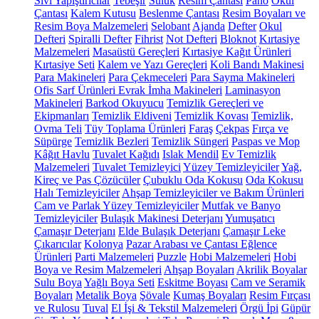
Sıvı Yapıştırıcılar
Tebeşir
Suluk
Resim Çantası
Pano
Okul
Çantası
Kalem Kutusu
Beslenme Çantası
Resim Boyaları ve
Resim Boya Malzemeleri
Selobant
Ajanda
Defter
Okul
Defteri
Spiralli Defter
Fihrist
Not Defteri
Bloknot
Kırtasiye
Malzemeleri
Masaüstü Gereçleri
Kırtasiye Kağıt Ürünleri
Kırtasiye Seti
Kalem ve Yazı Gereçleri
Koli Bandı Makinesi
Para Makineleri
Para Çekmeceleri
Para Sayma Makineleri
Ofis Sarf Ürünleri
Evrak İmha Makineleri
Laminasyon
Makineleri
Barkod Okuyucu
Temizlik Gereçleri ve
Ekipmanları
Temizlik Eldiveni
Temizlik Kovası
Temizlik,
Ovma Teli
Tüy Toplama Ürünleri
Faraş
Çekpas
Fırça ve
Süpürge
Temizlik Bezleri
Temizlik Süngeri
Paspas ve Mop
Kâğıt Havlu
Tuvalet Kağıdı
Islak Mendil
Ev Temizlik
Malzemeleri
Tuvalet Temizleyici
Yüzey Temizleyiciler
Yağ,
Kireç ve Pas Çözücüler
Çubuklu Oda Kokusu
Oda Kokusu
Halı Temizleyiciler
Ahşap Temizleyiciler ve Bakım Ürünleri
Cam ve Parlak Yüzey Temizleyiciler
Mutfak ve Banyo
Temizleyiciler
Bulaşık Makinesi Deterjanı
Yumuşatıcı
Çamaşır Deterjanı
Elde Bulaşık Deterjanı
Çamaşır Leke
Çıkarıcılar
Kolonya
Pazar Arabası ve Çantası
Eğlence
Ürünleri
Parti Malzemeleri
Puzzle
Hobi Malzemeleri
Hobi
Boya ve Resim Malzemeleri
Ahşap Boyaları
Akrilik Boyalar
Sulu Boya
Yağlı Boya Seti
Eskitme Boyası
Cam ve Seramik
Boyaları
Metalik Boya
Şövale
Kumaş Boyaları
Resim Fırçası
ve Rulosu
Tuval
El İşi & Tekstil Malzemeleri
Örgü İpi
Güpür