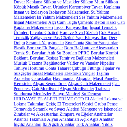
Duvar Kaplama
Silikon ve Mastikler
Silikon
Mum Silikon
Köpük
Mastik
Tavan Ürünleri
Kartonpiyer
Tavan Kaplama
İnşaat ve İzolasyon
İzolasyon Malzemeleri
Su Yalıtım
Malzemeleri
Isı Yalıtım Malzemeleri
Ses Yalıtım Malzemeleri
İnşaat Malzemeleri
Alçı
Cam Tuğla
Çimento
Beton Harcı
Çatı
Kaplama Malzemeleri
İnşaat Kimyasalları
İnşaat Temizlik
Ürünleri
Lavabo Çözücü
Harç ve Sıva Çözücü
Çok Amaçlı
Temizlik
Yağlayıcı ve Pas Çözücü
Yapı Kimyasalları
Derz
Dolgu
Seramik Yapıştırıcılar
Sıvı Conta
Strafor Yapıştırılar
Plastik Boru ve Ek Parçalar
Boru Bağlantı ve Aksesuarları
Temiz Su Boruları
Atık Su Boruları
PPRC Borular
Kombi
Bağlantı Boruları
Tesisat Tamir ve Bağlantı Malzemeleri
Musluk Uzatma
Regülatörler
Valfler ve Vanalar
Nipeller
Tahliye Hortumu
Conta
Taharet Çubuğu
Fittings
Tıpalar ve
Süzgeçler
İnşaat Makineleri
Elektrikli Vinçler
Taşıma
Arabaları
Caraskallar
Havlupanlar
Ahşaplar
Masif Paneller
Keresteler
Ahşap Seperatörler
Ahşap Çatı Malzemeleri
Çatı
Penceresi
Çatı Merdiveni
Ahşap Merdivenler
Trabzan
Sundurma
Menfezler
Banyo Menfezi
Su Deposu
HIRDAVAT EL ALETLERİ VE OTO
El Aletleri
Lokma ve
Lokma Takımları
Çekiç
El Testereleri
Kesici Grubu
Pense
Tornavida
Seramik ve Sıvacı Aletleri
Mengene ve İşkenceler
Zımbalar ve Aksesuarları
Zımpara ve Eğeler
Anahtarlar
Anahtar Takımları
Alyan Anahtarları
Açık Ağız Anahtar
İngiliz Anahtarı
İki Ağızlı Anahtar
Tork Anahtarı
Yıldız