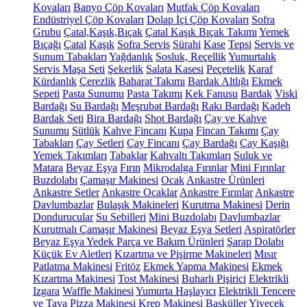
Kovaları
Banyo Çöp Kovaları
Mutfak Çöp Kovaları
Endüstriyel Çöp Kovaları
Dolap İçi Çöp Kovaları
Sofra
Grubu
Çatal,Kaşık,Bıçak
Çatal Kaşık Bıçak Takımı
Yemek
Bıçağı
Çatal
Kaşık
Sofra Servis
Sürahi
Kase
Tepsi
Servis ve
Sunum Tabakları
Yağdanlık
Sosluk, Reçellik
Yumurtalık
Servis Maşa Seti
Şekerlik
Salata Kasesi
Peçetelik
Karaf
Kürdanlık
Çerezlik
Baharat Takımı
Bardak Altlığı
Ekmek
Sepeti
Pasta Sunumu
Pasta Takımı
Kek Fanusu
Bardak
Viski
Bardağı
Su Bardağı
Meşrubat Bardağı
Rakı Bardağı
Kadeh
Bardak Seti
Bira Bardağı
Shot Bardağı
Çay ve Kahve
Sunumu
Sütlük
Kahve Fincanı
Kupa
Fincan Takımı
Çay
Tabakları
Çay Setleri
Çay Fincanı
Çay Bardağı
Çay Kaşığı
Yemek Takımları
Tabaklar
Kahvaltı Takımları
Suluk ve
Matara
Beyaz Eşya
Fırın
Mikrodalga Fırınlar
Mini Fırınlar
Buzdolabı
Çamaşır Makinesi
Ocak
Ankastre Ürünleri
Ankastre Setler
Ankastre Ocaklar
Ankastre Fırınlar
Ankastre
Davlumbazlar
Bulaşık Makineleri
Kurutma Makinesi
Derin
Dondurucular
Su Sebilleri
Mini Buzdolabı
Davlumbazlar
Kurutmalı Çamaşır Makinesi
Beyaz Eşya Setleri
Aspiratörler
Beyaz Eşya Yedek Parça ve Bakım Ürünleri
Şarap Dolabı
Küçük Ev Aletleri
Kızartma ve Pişirme Makineleri
Mısır
Patlatma Makinesi
Fritöz
Ekmek Yapma Makinesi
Ekmek
Kızartma Makinesi
Tost Makinesi
Buharlı Pişirici
Elektrikli
Izgara
Waffle Makinesi
Yumurta Haşlayıcı
Elektrikli Tencere
ve Tava
Pizza Makinesi
Krep Makinesi
Basküller
Yiyecek