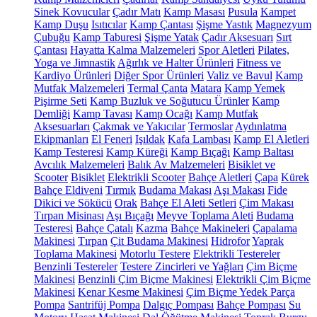
Sinek Kovucular
Çadır Matı
Kamp Masası
Pusula
Kampet
Kamp Duşu
Isıtıcılar
Kamp Çantası
Şişme Yastık
Magnezyum
Çubuğu
Kamp Taburesi
Şişme Yatak
Çadır Aksesuarı
Sırt
Çantası
Hayatta Kalma Malzemeleri
Spor Aletleri
Pilates,
Yoga ve Jimnastik
Ağırlık ve Halter Ürünleri
Fitness ve
Kardiyo Ürünleri
Diğer Spor Ürünleri
Valiz ve Bavul
Kamp
Mutfak Malzemeleri
Termal Çanta
Matara
Kamp Yemek
Pişirme Seti
Kamp Buzluk ve Soğutucu Ürünler
Kamp
Demliği
Kamp Tavası
Kamp Ocağı
Kamp Mutfak
Aksesuarları
Çakmak ve Yakıcılar
Termoslar
Aydınlatma
Ekipmanları
El Feneri
Işıldak
Kafa Lambası
Kamp El Aletleri
Kamp Testeresi
Kamp Küreği
Kamp Bıçağı
Kamp Baltası
Avcılık Malzemeleri
Balık Av Malzemeleri
Bisiklet ve
Scooter
Bisiklet
Elektrikli Scooter
Bahçe Aletleri
Çapa
Kürek
Bahçe Eldiveni
Tırmık
Budama Makası
Aşı Makası
Fide
Dikici ve Sökücü
Orak
Bahçe El Aleti Setleri
Çim Makası
Tırpan Misinası
Aşı Bıçağı
Meyve Toplama Aleti
Budama
Testeresi
Bahçe Çatalı
Kazma
Bahçe Makineleri
Çapalama
Makinesi
Tırpan
Çit Budama Makinesi
Hidrofor
Yaprak
Toplama Makinesi
Motorlu Testere
Elektrikli Testereler
Benzinli Testereler
Testere Zincirleri ve Yağları
Çim Biçme
Makinesi
Benzinli Çim Biçme Makinesi
Elektrikli Çim Biçme
Makinesi
Kenar Kesme Makinesi
Çim Biçme Yedek Parça
Pompa
Santrifüj Pompa
Dalgıç Pompası
Bahçe Pompası
Su