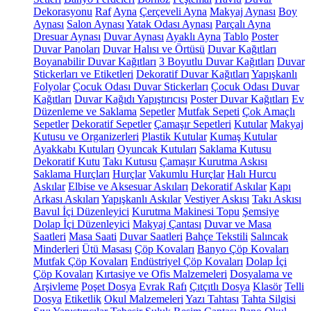
Dekorasyonu
Raf
Ayna
Çerçeveli Ayna
Makyaj Aynası
Boy
Aynası
Salon Aynası
Yatak Odası Aynası
Parçalı Ayna
Dresuar Aynası
Duvar Aynası
Ayaklı Ayna
Tablo
Poster
Duvar Panoları
Duvar Halısı ve Örtüsü
Duvar Kağıtları
Boyanabilir Duvar Kağıtları
3 Boyutlu Duvar Kağıtları
Duvar
Stickerları ve Etiketleri
Dekoratif Duvar Kağıtları
Yapışkanlı
Folyolar
Çocuk Odası Duvar Stickerları
Çocuk Odası Duvar
Kağıtları
Duvar Kağıdı Yapıştırıcısı
Poster Duvar Kağıtları
Ev
Düzenleme ve Saklama
Sepetler
Mutfak Sepeti
Çok Amaçlı
Sepetler
Dekoratif Sepetler
Çamaşır Sepetleri
Kutular
Makyaj
Kutusu ve Organizerleri
Plastik Kutular
Kumaş Kutular
Ayakkabı Kutuları
Oyuncak Kutuları
Saklama Kutusu
Dekoratif Kutu
Takı Kutusu
Çamaşır Kurutma Askısı
Saklama Hurçları
Hurçlar
Vakumlu Hurçlar
Halı Hurcu
Askılar
Elbise ve Aksesuar Askıları
Dekoratif Askılar
Kapı
Arkası Askıları
Yapışkanlı Askılar
Vestiyer Askısı
Takı Askısı
Bavul İçi Düzenleyici
Kurutma Makinesi Topu
Şemsiye
Dolap İçi Düzenleyici
Makyaj Çantası
Duvar ve Masa
Saatleri
Masa Saati
Duvar Saatleri
Bahçe Tekstili
Salıncak
Minderleri
Ütü Masası
Çöp Kovaları
Banyo Çöp Kovaları
Mutfak Çöp Kovaları
Endüstriyel Çöp Kovaları
Dolap İçi
Çöp Kovaları
Kırtasiye ve Ofis Malzemeleri
Dosyalama ve
Arşivleme
Poşet Dosya
Evrak Rafı
Çıtçıtlı Dosya
Klasör
Telli
Dosya
Etiketlik
Okul Malzemeleri
Yazı Tahtası
Tahta Silgisi