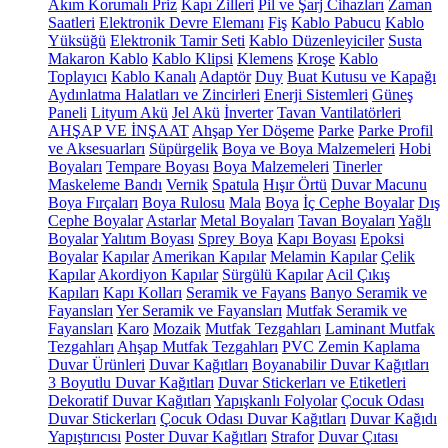
Akım Korumalı Priz
Kapı Zilleri
Pil ve Şarj Cihazları
Zaman
Saatleri
Elektronik Devre Elemanı
Fiş
Kablo Pabucu
Kablo
Yüksüğü
Elektronik Tamir Seti
Kablo Düzenleyiciler
Susta
Makaron Kablo
Kablo Klipsi
Klemens
Kroşe
Kablo
Toplayıcı
Kablo Kanalı
Adaptör
Duy
Buat Kutusu ve Kapağı
Aydınlatma Halatları ve Zincirleri
Enerji Sistemleri
Güneş
Paneli
Lityum Akü
Jel Akü
İnverter
Tavan Vantilatörleri
AHŞAP VE İNŞAAT
Ahşap Yer Döşeme
Parke
Parke Profil
ve Aksesuarları
Süpürgelik
Boya ve Boya Malzemeleri
Hobi
Boyaları
Tempare Boyası
Boya Malzemeleri
Tinerler
Maskeleme Bandı
Vernik
Spatula
Hışır Örtü
Duvar Macunu
Boya Fırçaları
Boya Rulosu
Mala
Boya
İç Cephe Boyalar
Dış
Cephe Boyalar
Astarlar
Metal Boyaları
Tavan Boyaları
Yağlı
Boyalar
Yalıtım Boyası
Sprey Boya
Kapı Boyası
Epoksi
Boyalar
Kapılar
Amerikan Kapılar
Melamin Kapılar
Çelik
Kapılar
Akordiyon Kapılar
Sürgülü Kapılar
Acil Çıkış
Kapıları
Kapı Kolları
Seramik ve Fayans
Banyo Seramik ve
Fayansları
Yer Seramik ve Fayansları
Mutfak Seramik ve
Fayansları
Karo
Mozaik
Mutfak Tezgahları
Laminant Mutfak
Tezgahları
Ahşap Mutfak Tezgahları
PVC Zemin Kaplama
Duvar Ürünleri
Duvar Kağıtları
Boyanabilir Duvar Kağıtları
3 Boyutlu Duvar Kağıtları
Duvar Stickerları ve Etiketleri
Dekoratif Duvar Kağıtları
Yapışkanlı Folyolar
Çocuk Odası
Duvar Stickerları
Çocuk Odası Duvar Kağıtları
Duvar Kağıdı
Yapıştırıcısı
Poster Duvar Kağıtları
Strafor
Duvar Çıtası