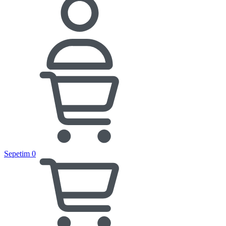
Sepetim
0