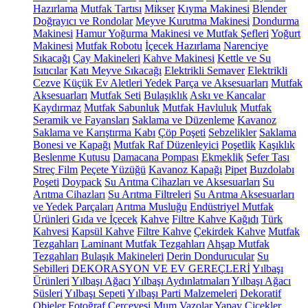
Hazırlama
Mutfak Tartısı
Mikser
Kıyma Makinesi
Blender
Doğrayıcı ve Rondolar
Meyve Kurutma Makinesi
Dondurma
Makinesi
Hamur Yoğurma Makinesi ve Mutfak Şefleri
Yoğurt
Makinesi
Mutfak Robotu
İçecek Hazırlama
Narenciye
Sıkacağı
Çay Makineleri
Kahve Makinesi
Kettle ve Su
Isıtıcılar
Katı Meyve Sıkacağı
Elektrikli Semaver
Elektrikli
Cezve
Küçük Ev Aletleri Yedek Parça ve Aksesuarları
Mutfak
Aksesuarları
Mutfak Seti
Bulaşıklık
Askı ve Kancalar
Kaydırmaz
Mutfak Sabunluk
Mutfak Havluluk
Mutfak
Seramik ve Fayansları
Saklama ve Düzenleme
Kavanoz
Saklama ve Karıştırma Kabı
Çöp Poşeti
Sebzelikler
Saklama
Bonesi ve Kapağı
Mutfak Raf Düzenleyici
Poşetlik
Kaşıklık
Beslenme Kutusu
Damacana Pompası
Ekmeklik
Sefer Tası
Streç Film
Peçete Yüzüğü
Kavanoz Kapağı
Pipet
Buzdolabı
Poşeti
Doypack
Su Arıtma Cihazları ve Aksesuarları
Su
Arıtma Cihazları
Su Arıtma Filtreleri
Su Arıtma Aksesuarları
ve Yedek Parçaları
Arıtma Musluğu
Endüstriyel Mutfak
Ürünleri
Gıda ve İçecek
Kahve
Filtre Kahve Kağıdı
Türk
Kahvesi
Kapsül Kahve
Filtre Kahve
Çekirdek Kahve
Mutfak
Tezgahları
Laminant Mutfak Tezgahları
Ahşap Mutfak
Tezgahları
Bulaşık Makineleri
Derin Dondurucular
Su
Sebilleri
DEKORASYON VE EV GEREÇLERİ
Yılbaşı
Ürünleri
Yılbaşı Ağacı
Yılbaşı Aydınlatmaları
Yılbaşı Ağacı
Süsleri
Yılbaşı Sepeti
Yılbaşı Parti Malzemeleri
Dekoratif
Objeler
Fotoğraf Çerçevesi
Mum
Vazolar
Yapay Çiçekler