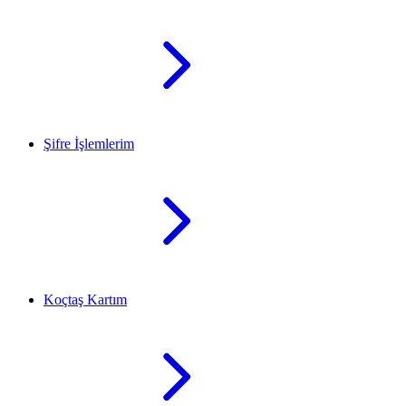
Şifre İşlemlerim
Koçtaş Kartım