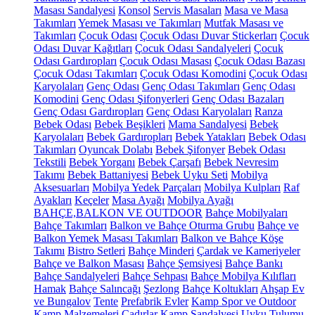
Masası Sandalyesi
Konsol
Servis Masaları
Masa ve Masa
Takımları
Yemek Masası ve Takımları
Mutfak Masası ve
Takımları
Çocuk Odası
Çocuk Odası Duvar Stickerları
Çocuk
Odası Duvar Kağıtları
Çocuk Odası Sandalyeleri
Çocuk
Odası Gardıropları
Çocuk Odası Masası
Çocuk Odası Bazası
Çocuk Odası Takımları
Çocuk Odası Komodini
Çocuk Odası
Karyolaları
Genç Odası
Genç Odası Takımları
Genç Odası
Komodini
Genç Odası Şifonyerleri
Genç Odası Bazaları
Genç Odası Gardıropları
Genç Odası Karyolaları
Ranza
Bebek Odası
Bebek Beşikleri
Mama Sandalyesi
Bebek
Karyolaları
Bebek Gardıropları
Bebek Yatakları
Bebek Odası
Takımları
Oyuncak Dolabı
Bebek Şifonyer
Bebek Odası
Tekstili
Bebek Yorganı
Bebek Çarşafı
Bebek Nevresim
Takımı
Bebek Battaniyesi
Bebek Uyku Seti
Mobilya
Aksesuarları
Mobilya Yedek Parçaları
Mobilya Kulpları
Raf
Ayakları
Keçeler
Masa Ayağı
Mobilya Ayağı
BAHÇE,BALKON VE OUTDOOR
Bahçe Mobilyaları
Bahçe Takımları
Balkon ve Bahçe Oturma Grubu
Bahçe ve
Balkon Yemek Masası Takımları
Balkon ve Bahçe Köşe
Takımı
Bistro Setleri
Bahçe Minderi
Çardak ve Kameriyeler
Bahçe ve Balkon Masası
Bahçe Şemsiyesi
Bahçe Bankı
Bahçe Sandalyeleri
Bahçe Sehpası
Bahçe Mobilya Kılıfları
Hamak
Bahçe Salıncağı
Şezlong
Bahçe Koltukları
Ahşap Ev
ve Bungalov
Tente
Prefabrik Evler
Kamp Spor ve Outdoor
Kamp Malzemeleri
Çadırlar
Kamp Sandalyesi
Uyku Tulumu