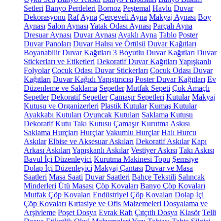
Setleri
Banyo Perdeleri
Bornoz
Peştemal
Havlu
Duvar
Dekorasyonu
Raf
Ayna
Çerçeveli Ayna
Makyaj Aynası
Boy
Aynası
Salon Aynası
Yatak Odası Aynası
Parçalı Ayna
Dresuar Aynası
Duvar Aynası
Ayaklı Ayna
Tablo
Poster
Duvar Panoları
Duvar Halısı ve Örtüsü
Duvar Kağıtları
Boyanabilir Duvar Kağıtları
3 Boyutlu Duvar Kağıtları
Duvar
Stickerları ve Etiketleri
Dekoratif Duvar Kağıtları
Yapışkanlı
Folyolar
Çocuk Odası Duvar Stickerları
Çocuk Odası Duvar
Kağıtları
Duvar Kağıdı Yapıştırıcısı
Poster Duvar Kağıtları
Ev
Düzenleme ve Saklama
Sepetler
Mutfak Sepeti
Çok Amaçlı
Sepetler
Dekoratif Sepetler
Çamaşır Sepetleri
Kutular
Makyaj
Kutusu ve Organizerleri
Plastik Kutular
Kumaş Kutular
Ayakkabı Kutuları
Oyuncak Kutuları
Saklama Kutusu
Dekoratif Kutu
Takı Kutusu
Çamaşır Kurutma Askısı
Saklama Hurçları
Hurçlar
Vakumlu Hurçlar
Halı Hurcu
Askılar
Elbise ve Aksesuar Askıları
Dekoratif Askılar
Kapı
Arkası Askıları
Yapışkanlı Askılar
Vestiyer Askısı
Takı Askısı
Bavul İçi Düzenleyici
Kurutma Makinesi Topu
Şemsiye
Dolap İçi Düzenleyici
Makyaj Çantası
Duvar ve Masa
Saatleri
Masa Saati
Duvar Saatleri
Bahçe Tekstili
Salıncak
Minderleri
Ütü Masası
Çöp Kovaları
Banyo Çöp Kovaları
Mutfak Çöp Kovaları
Endüstriyel Çöp Kovaları
Dolap İçi
Çöp Kovaları
Kırtasiye ve Ofis Malzemeleri
Dosyalama ve
Arşivleme
Poşet Dosya
Evrak Rafı
Çıtçıtlı Dosya
Klasör
Telli