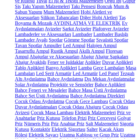
ve Rulosu
Tuval
El İşi & Tekstil Malzemeleri
Örgü İpi
Güpür
Şiş
Takı Yapım Malzemeleri
Takı Pensesi
Boncuk
Mum &
Sabun Yapımı
Mum Malzemeleri
Hobi Aletleri ve
Aksesuarları
Silikon Tabancaları
Diğer Hobi Aletleri
Taş
Boyama & Mozaik
AYDINLATMA VE ELEKTRİK
Ev
Aydınlatmaları
Avizeler
Sarkıt Avizeler
Plafonyer Avizeler
Lambaderler ve Aksesuarları
Lambader
Lambader Başlığı
Lambader Ayağı
Spotlar
Gömme Spotlar
Sıvaüstü Spotlar
Tavan Spotlar
Ampuller
Led Ampul
Halojen Ampul
Tasarruflu Ampul
Rustik Ampul
Akıllı Ampul
Floresan
Ampul
Abajurlar ve Aksesuarları
Abajur
Abajur Şapkaları
Abajur Ayaklığı
Fener ve Işıldaklar
Aplikler
Duvar Aplikleri
Tablo Aplikleri
Banyo Aplikleri
Lamba
Gece Lambaları
Masa
Lambaları
Led Şerit
Armatür
Led Armatür
Led Panel
Tezgah
Altı Aydınlatma
Bahçe Aydınlatma
Dış Mekan Aydınlatmalar
Solar Aydınlatma
Projektör ve Sensörler
Bahçe Aplikleri
Bahçe Feneri ve Meşaleler
Bahçe Masa Üstü Aydınlatma
Bahçe Set Üstü Aydınlatma
Bahçe Aydınlatma Direkleri
Çocuk Odası Aydınlatma
Çocuk Gece Lambası
Çocuk Odası
Duvar Aydınlatmaları
Çocuk Odası Abajuru
Çocuk Odası
Avizesi
Çocuk Masa Lambası
Elektrik Malzemeleri
Priz ve
Anahtarlar
Priz Kutusu
Telefon Prizi
Priz Çerçevesi
Golyat
Priz
Nümeris Priz
Priz
Anahtar Priz
Şalt Malzemeleri
Sigorta
Kutusu
Kontaktör
Elektrik Sigortası
Şalter
Kaçak Akım
Rölesi
Elektrik Sayacı
Uzatma Kablosu ve Grup Priz
Uzatma