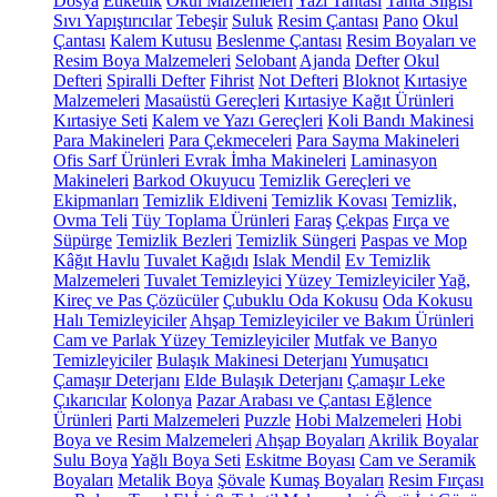
Dosya
Etiketlik
Okul Malzemeleri
Yazı Tahtası
Tahta Silgisi
Sıvı Yapıştırıcılar
Tebeşir
Suluk
Resim Çantası
Pano
Okul
Çantası
Kalem Kutusu
Beslenme Çantası
Resim Boyaları ve
Resim Boya Malzemeleri
Selobant
Ajanda
Defter
Okul
Defteri
Spiralli Defter
Fihrist
Not Defteri
Bloknot
Kırtasiye
Malzemeleri
Masaüstü Gereçleri
Kırtasiye Kağıt Ürünleri
Kırtasiye Seti
Kalem ve Yazı Gereçleri
Koli Bandı Makinesi
Para Makineleri
Para Çekmeceleri
Para Sayma Makineleri
Ofis Sarf Ürünleri
Evrak İmha Makineleri
Laminasyon
Makineleri
Barkod Okuyucu
Temizlik Gereçleri ve
Ekipmanları
Temizlik Eldiveni
Temizlik Kovası
Temizlik,
Ovma Teli
Tüy Toplama Ürünleri
Faraş
Çekpas
Fırça ve
Süpürge
Temizlik Bezleri
Temizlik Süngeri
Paspas ve Mop
Kâğıt Havlu
Tuvalet Kağıdı
Islak Mendil
Ev Temizlik
Malzemeleri
Tuvalet Temizleyici
Yüzey Temizleyiciler
Yağ,
Kireç ve Pas Çözücüler
Çubuklu Oda Kokusu
Oda Kokusu
Halı Temizleyiciler
Ahşap Temizleyiciler ve Bakım Ürünleri
Cam ve Parlak Yüzey Temizleyiciler
Mutfak ve Banyo
Temizleyiciler
Bulaşık Makinesi Deterjanı
Yumuşatıcı
Çamaşır Deterjanı
Elde Bulaşık Deterjanı
Çamaşır Leke
Çıkarıcılar
Kolonya
Pazar Arabası ve Çantası
Eğlence
Ürünleri
Parti Malzemeleri
Puzzle
Hobi Malzemeleri
Hobi
Boya ve Resim Malzemeleri
Ahşap Boyaları
Akrilik Boyalar
Sulu Boya
Yağlı Boya Seti
Eskitme Boyası
Cam ve Seramik
Boyaları
Metalik Boya
Şövale
Kumaş Boyaları
Resim Fırçası