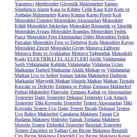
Yapıştırıcı
Merdivenler
Güvenlik Malzemeleri
Yangın
Söndürücü
Alarm
Kasa ve Kilitler
Çelik Kasa
Kilit
Kutu ve
Ambalaj Malzemeleri
Kargo Kutusu
Kargo Poşeti
Koli
Motosiklet Ürünleri
Motorsiklet Aksesuarları
Motosiklet
Kilidi
Motosiklet Stickerları
Motosiklet Rüzgarlık ve Siperlik
Motosiklet Aynası
Motosiklet Brandası
Motorsiklet Yedek
Parça
Motosiklet Fren Ekipmanları
Diğer Motosiklet Yedek
Parçaları
Motosiklet Fren ve Debriyaj Kolu
Motosiklet Kayışı
Motosiklet Zinciri
Motosiklet Giyim
Motorcu Eldiveni
Motorcu Botu ve Ayakkabısı
Motorcu Yağmurluk
Motosiklet
Kaskı
ELEKTRİKLİ EL ALETLERİ
Akülü Vidalamalar
Şarjlı Vidalamalar
Kablolu Vidalamalar
Vidalama Uçları
Matkaplar
Darbeli Matkaplar
Akülü Matkap ve Vidalamalar
Matkap Ucu ve Setleri
Somun Sıkma Makineleri
Darbesiz
Matkaplar
Manyetik Matkap
Sütunlu Matkap
Matkap Tezgahı
Kırıcılar ve Deliciler
Zımpara ve Polisaj
Zımpara Makineleri
Polisaj Makineleri
Planyalar
Zımpara Kağıdı ve Aksesuarları
Testereler
Daire Testereler
Dekupaj Testereler
Çok Amaçlı
Testereler
Tilki Kuyruğu Testereler
Testere Aksesuarları
Tilki
Kuyruğu Testere Ucu
Daire Testere Bıçağı
Dekupaj Testere
Ucu
Bahçe Makineleri
Çapalama Makinesi
Tırpan
Çit
Budama Makinesi
Hidrofor
Yaprak Toplama Makinesi
Motorlu Testere
Elektrikli Testereler
Benzinli Testereler
Testere Zincirleri ve Yağları
Çim Biçme Makinesi
Benzinli
Çim Biçme Makinesi
Elektrikli Çim Biçme Makinesi
Kenar