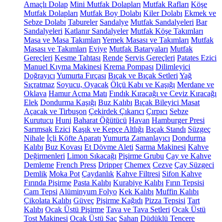
Amaçlı Dolap
Mini Mutfak Dolapları
Mutfak Rafları
Köşe
Mutfak Dolapları
Mutfak Boy Dolabı
Kiler Dolabı
Ekmek ve
Sebze Dolabı
Tabureler
Sandalye
Mutfak Sandalyeleri
Bar
Sandalyeleri
Katlanır Sandalyeler
Mutfak Köşe Takımları
Masa ve Masa Takımları
Yemek Masası ve Takımları
Mutfak
Masası ve Takımları
Eviye
Mutfak Bataryaları
Mutfak
Gereçleri
Kesme Tahtası
Rende
Servis Gereçleri
Patates Ezici
Manuel Kıyma Makinesi
Krema Pompası
Dilimleyici
Doğrayıcı
Yumurta Fırçası
Bıçak ve Bıçak Setleri
Yağ
Sıçratmaz
Soyucu, Oyacak
Ölçü Kabı ve Kaşığı
Merdane ve
Oklava
Hamur Açma Matı
Fındık Kıracağı ve Ceviz Kıracağı
Elek
Dondurma Kaşığı
Buz Kalıbı
Bıçak Bileyici Masat
Açacak ve Tirbuşon
Çekirdek Çıkarıcı
Çırpıcı
Sebze
Kurutucu
Huni
Baharat Öğütücü
Havan
Hamburger Presi
Sarımsak Ezici
Kaşık ve Kepçe Altlığı
Bıçak Standı
Süzgeç
Nihale
İçli Köfte Aparatı
Yumurta Zamanlayıcı
Dondurma
Kalıbı
Buz Kovası
Et Dövme Aleti
Sarma Makinesi
Kahve
Değirmenleri
Limon Sıkacağı
Pişirme Grubu
Çay ve Kahve
Demleme
French Press
Dripper
Chemex
Cezve
Çay Süzgeci
Demlik
Moka Pot
Çaydanlık
Kahve Filtresi
Sifon Kahve
Fırında Pişirme
Pasta Kalıbı
Kurabiye Kalıbı
Fırın Tepsisi
Cam Tepsi
Alüminyum Folyo
Kek Kalıbı
Muffin Kalıbı
Çikolata Kalıbı
Güveç
Pişirme Kağıdı
Pizza Tepsisi
Tart
Kalıbı
Ocak Üstü Pişirme
Tava ve Tava Setleri
Ocak Üstü
Tost Makinesi
Ocak Üstü Sac
Sahan
Düdüklü Tencere