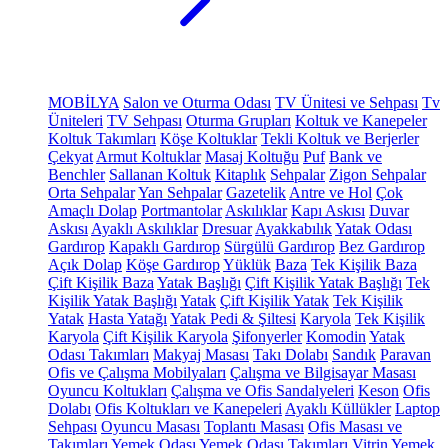
MOBİLYA
Salon ve Oturma Odası
TV Ünitesi ve Sehpası
Tv
Üniteleri
TV Sehpası
Oturma Grupları
Koltuk ve Kanepeler
Koltuk Takımları
Köşe Koltuklar
Tekli Koltuk ve Berjerler
Çekyat
Armut Koltuklar
Masaj Koltuğu
Puf
Bank ve
Benchler
Sallanan Koltuk
Kitaplık
Sehpalar
Zigon Sehpalar
Orta Sehpalar
Yan Sehpalar
Gazetelik
Antre ve Hol
Çok
Amaçlı Dolap
Portmantolar
Askılıklar
Kapı Askısı
Duvar
Askısı
Ayaklı Askılıklar
Dresuar
Ayakkabılık
Yatak Odası
Gardırop
Kapaklı Gardırop
Sürgülü Gardırop
Bez Gardırop
Açık Dolap
Köşe Gardırop
Yüklük
Baza
Tek Kişilik Baza
Çift Kişilik Baza
Yatak Başlığı
Çift Kişilik Yatak Başlığı
Tek
Kişilik Yatak Başlığı
Yatak
Çift Kişilik Yatak
Tek Kişilik
Yatak
Hasta Yatağı
Yatak Pedi & Şiltesi
Karyola
Tek Kişilik
Karyola
Çift Kişilik Karyola
Şifonyerler
Komodin
Yatak
Odası Takımları
Makyaj Masası
Takı Dolabı
Sandık
Paravan
Ofis ve Çalışma Mobilyaları
Çalışma ve Bilgisayar Masası
Oyuncu Koltukları
Çalışma ve Ofis Sandalyeleri
Keson
Ofis
Dolabı
Ofis Koltukları ve Kanepeleri
Ayaklı Küllükler
Laptop
Sehpası
Oyuncu Masası
Toplantı Masası
Ofis Masası ve
Takımları
Yemek Odası
Yemek Odası Takımları
Vitrin
Yemek