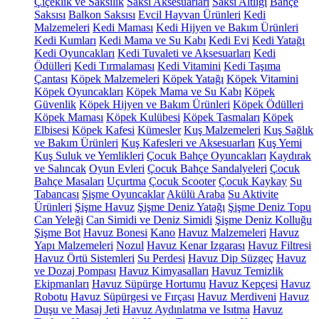
Çiçeklik ve Saksılık
Saksı Aksesuarları
Saksı Altlığı
Bahçe
Saksısı
Balkon Saksısı
Evcil Hayvan Ürünleri
Kedi
Malzemeleri
Kedi Maması
Kedi Hijyen ve Bakım Ürünleri
Kedi Kumları
Kedi Mama ve Su Kabı
Kedi Evi
Kedi Yatağı
Kedi Oyuncakları
Kedi Tuvaleti ve Aksesuarları
Kedi
Ödülleri
Kedi Tırmalaması
Kedi Vitamini
Kedi Taşıma
Çantası
Köpek Malzemeleri
Köpek Yatağı
Köpek Vitamini
Köpek Oyuncakları
Köpek Mama ve Su Kabı
Köpek
Güvenlik
Köpek Hijyen ve Bakım Ürünleri
Köpek Ödülleri
Köpek Maması
Köpek Kulübesi
Köpek Tasmaları
Köpek
Elbisesi
Köpek Kafesi
Kümesler
Kuş Malzemeleri
Kuş Sağlık
ve Bakım Ürünleri
Kuş Kafesleri ve Aksesuarları
Kuş Yemi
Kuş Suluk ve Yemlikleri
Çocuk Bahçe Oyuncakları
Kaydırak
ve Salıncak
Oyun Evleri
Çocuk Bahçe Sandalyeleri
Çocuk
Bahçe Masaları
Uçurtma
Çocuk Scooter
Çocuk Kaykay
Su
Tabancası
Şişme Oyuncaklar
Akülü Araba
Su Aktivite
Ürünleri
Şişme Havuz
Şişme Deniz Yatağı
Şişme Deniz Topu
Can Yeleği
Can Simidi ve Deniz Simidi
Şişme Deniz Kolluğu
Şişme Bot
Havuz Bonesi
Kano
Havuz Malzemeleri
Havuz
Yapı Malzemeleri
Nozul
Havuz Kenar Izgarası
Havuz Filtresi
Havuz Örtü Sistemleri
Su Perdesi
Havuz Dip Süzgeç
Havuz
ve Dozaj Pompası
Havuz Kimyasalları
Havuz Temizlik
Ekipmanları
Havuz Süpürge Hortumu
Havuz Kepçesi
Havuz
Robotu
Havuz Süpürgesi ve Fırçası
Havuz Merdiveni
Havuz
Duşu ve Masaj Jeti
Havuz Aydınlatma ve Isıtma
Havuz