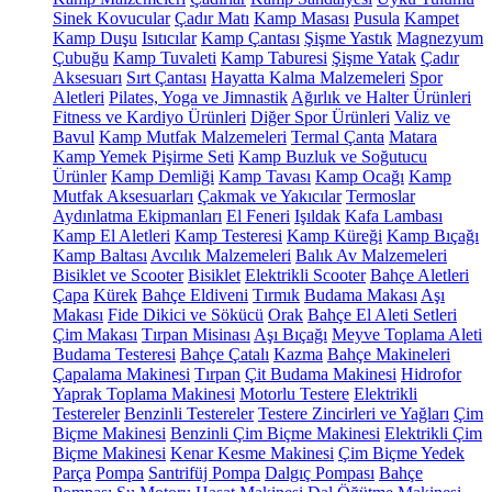
Sinek Kovucular
Çadır Matı
Kamp Masası
Pusula
Kampet
Kamp Duşu
Isıtıcılar
Kamp Çantası
Şişme Yastık
Magnezyum
Çubuğu
Kamp Tuvaleti
Kamp Taburesi
Şişme Yatak
Çadır
Aksesuarı
Sırt Çantası
Hayatta Kalma Malzemeleri
Spor
Aletleri
Pilates, Yoga ve Jimnastik
Ağırlık ve Halter Ürünleri
Fitness ve Kardiyo Ürünleri
Diğer Spor Ürünleri
Valiz ve
Bavul
Kamp Mutfak Malzemeleri
Termal Çanta
Matara
Kamp Yemek Pişirme Seti
Kamp Buzluk ve Soğutucu
Ürünler
Kamp Demliği
Kamp Tavası
Kamp Ocağı
Kamp
Mutfak Aksesuarları
Çakmak ve Yakıcılar
Termoslar
Aydınlatma Ekipmanları
El Feneri
Işıldak
Kafa Lambası
Kamp El Aletleri
Kamp Testeresi
Kamp Küreği
Kamp Bıçağı
Kamp Baltası
Avcılık Malzemeleri
Balık Av Malzemeleri
Bisiklet ve Scooter
Bisiklet
Elektrikli Scooter
Bahçe Aletleri
Çapa
Kürek
Bahçe Eldiveni
Tırmık
Budama Makası
Aşı
Makası
Fide Dikici ve Sökücü
Orak
Bahçe El Aleti Setleri
Çim Makası
Tırpan Misinası
Aşı Bıçağı
Meyve Toplama Aleti
Budama Testeresi
Bahçe Çatalı
Kazma
Bahçe Makineleri
Çapalama Makinesi
Tırpan
Çit Budama Makinesi
Hidrofor
Yaprak Toplama Makinesi
Motorlu Testere
Elektrikli
Testereler
Benzinli Testereler
Testere Zincirleri ve Yağları
Çim
Biçme Makinesi
Benzinli Çim Biçme Makinesi
Elektrikli Çim
Biçme Makinesi
Kenar Kesme Makinesi
Çim Biçme Yedek
Parça
Pompa
Santrifüj Pompa
Dalgıç Pompası
Bahçe