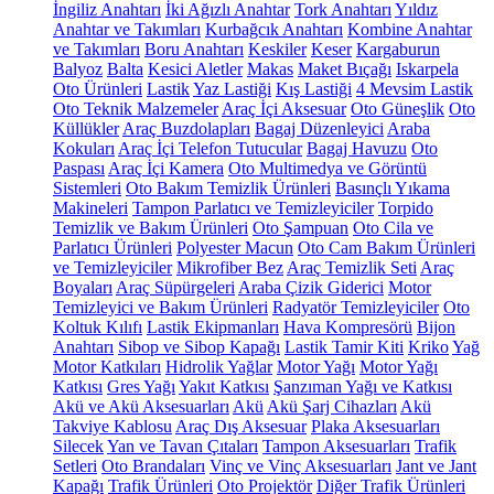
İngiliz Anahtarı
İki Ağızlı Anahtar
Tork Anahtarı
Yıldız
Anahtar ve Takımları
Kurbağcık Anahtarı
Kombine Anahtar
ve Takımları
Boru Anahtarı
Keskiler
Keser
Kargaburun
Balyoz
Balta
Kesici Aletler
Makas
Maket Bıçağı
Iskarpela
Oto Ürünleri
Lastik
Yaz Lastiği
Kış Lastiği
4 Mevsim Lastik
Oto Teknik Malzemeler
Araç İçi Aksesuar
Oto Güneşlik
Oto
Küllükler
Araç Buzdolapları
Bagaj Düzenleyici
Araba
Kokuları
Araç İçi Telefon Tutucular
Bagaj Havuzu
Oto
Paspası
Araç İçi Kamera
Oto Multimedya ve Görüntü
Sistemleri
Oto Bakım Temizlik Ürünleri
Basınçlı Yıkama
Makineleri
Tampon Parlatıcı ve Temizleyiciler
Torpido
Temizlik ve Bakım Ürünleri
Oto Şampuan
Oto Cila ve
Parlatıcı Ürünleri
Polyester Macun
Oto Cam Bakım Ürünleri
ve Temizleyiciler
Mikrofiber Bez
Araç Temizlik Seti
Araç
Boyaları
Araç Süpürgeleri
Araba Çizik Giderici
Motor
Temizleyici ve Bakım Ürünleri
Radyatör Temizleyiciler
Oto
Koltuk Kılıfı
Lastik Ekipmanları
Hava Kompresörü
Bijon
Anahtarı
Sibop ve Sibop Kapağı
Lastik Tamir Kiti
Kriko
Yağ
Motor Katkıları
Hidrolik Yağlar
Motor Yağı
Motor Yağı
Katkısı
Gres Yağı
Yakıt Katkısı
Şanzıman Yağı ve Katkısı
Akü ve Akü Aksesuarları
Akü
Akü Şarj Cihazları
Akü
Takviye Kablosu
Araç Dış Aksesuar
Plaka Aksesuarları
Silecek
Yan ve Tavan Çıtaları
Tampon Aksesuarları
Trafik
Setleri
Oto Brandaları
Vinç ve Vinç Aksesuarları
Jant ve Jant
Kapağı
Trafik Ürünleri
Oto Projektör
Diğer Trafik Ürünleri