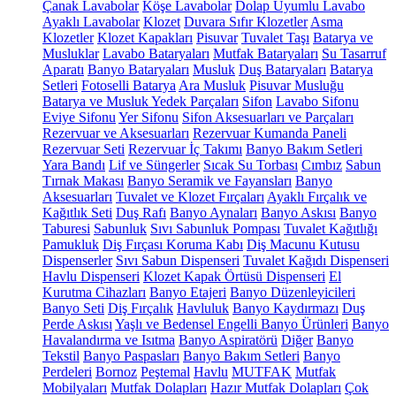
Çanak Lavabolar
Köşe Lavabolar
Dolap Uyumlu Lavabo
Ayaklı Lavabolar
Klozet
Duvara Sıfır Klozetler
Asma
Klozetler
Klozet Kapakları
Pisuvar
Tuvalet Taşı
Batarya ve
Musluklar
Lavabo Bataryaları
Mutfak Bataryaları
Su Tasarruf
Aparatı
Banyo Bataryaları
Musluk
Duş Bataryaları
Batarya
Setleri
Fotoselli Batarya
Ara Musluk
Pisuvar Musluğu
Batarya ve Musluk Yedek Parçaları
Sifon
Lavabo Sifonu
Eviye Sifonu
Yer Sifonu
Sifon Aksesuarları ve Parçaları
Rezervuar ve Aksesuarları
Rezervuar Kumanda Paneli
Rezervuar Seti
Rezervuar İç Takımı
Banyo Bakım Setleri
Yara Bandı
Lif ve Süngerler
Sıcak Su Torbası
Cımbız
Sabun
Tırnak Makası
Banyo Seramik ve Fayansları
Banyo
Aksesuarları
Tuvalet ve Klozet Fırçaları
Ayaklı Fırçalık ve
Kağıtlık Seti
Duş Rafı
Banyo Aynaları
Banyo Askısı
Banyo
Taburesi
Sabunluk
Sıvı Sabunluk Pompası
Tuvalet Kağıtlığı
Pamukluk
Diş Fırçası Koruma Kabı
Diş Macunu Kutusu
Dispenserler
Sıvı Sabun Dispenseri
Tuvalet Kağıdı Dispenseri
Havlu Dispenseri
Klozet Kapak Örtüsü Dispenseri
El
Kurutma Cihazları
Banyo Etajeri
Banyo Düzenleyicileri
Banyo Seti
Diş Fırçalık
Havluluk
Banyo Kaydırmazı
Duş
Perde Askısı
Yaşlı ve Bedensel Engelli Banyo Ürünleri
Banyo
Havalandırma ve Isıtma
Banyo Aspiratörü
Diğer
Banyo
Tekstil
Banyo Paspasları
Banyo Bakım Setleri
Banyo
Perdeleri
Bornoz
Peştemal
Havlu
MUTFAK
Mutfak
Mobilyaları
Mutfak Dolapları
Hazır Mutfak Dolapları
Çok