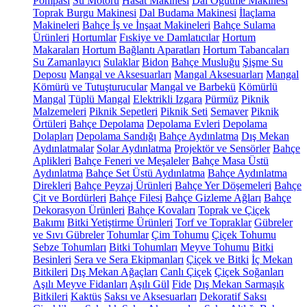
Pompası
Su Motoru
Hasat Makinesi
Dal Öğütme Makinesi
Toprak Burgu Makinesi
Dal Budama Makinesi
İlaçlama
Makineleri
Bahçe İş ve İnşaat Makineleri
Bahçe Sulama
Ürünleri
Hortumlar
Fıskiye ve Damlatıcılar
Hortum
Makaraları
Hortum Bağlantı Aparatları
Hortum Tabancaları
Su Zamanlayıcı
Sulaklar
Bidon
Bahçe Musluğu
Şişme Su
Deposu
Mangal ve Aksesuarları
Mangal Aksesuarları
Mangal
Kömürü ve Tutuşturucular
Mangal ve Barbekü
Kömürlü
Mangal
Tüplü Mangal
Elektrikli Izgara
Pürmüz
Piknik
Malzemeleri
Piknik Sepetleri
Piknik Seti
Semaver
Piknik
Örtüleri
Bahçe Depolama
Depolama Evleri
Depolama
Dolapları
Depolama Sandığı
Bahçe Aydınlatma
Dış Mekan
Aydınlatmalar
Solar Aydınlatma
Projektör ve Sensörler
Bahçe
Aplikleri
Bahçe Feneri ve Meşaleler
Bahçe Masa Üstü
Aydınlatma
Bahçe Set Üstü Aydınlatma
Bahçe Aydınlatma
Direkleri
Bahçe Peyzaj Ürünleri
Bahçe Yer Döşemeleri
Bahçe
Çit ve Bordürleri
Bahçe Filesi
Bahçe Gizleme Ağları
Bahçe
Dekorasyon Ürünleri
Bahçe Kovaları
Toprak ve Çiçek
Bakımı
Bitki Yetiştirme Ürünleri
Torf ve Topraklar
Gübreler
ve Sıvı Gübreler
Tohumlar
Çim Tohumu
Çiçek Tohumu
Sebze Tohumları
Bitki Tohumları
Meyve Tohumu
Bitki
Besinleri
Sera ve Sera Ekipmanları
Çiçek ve Bitki
İç Mekan
Bitkileri
Dış Mekan Ağaçları
Canlı Çiçek
Çiçek Soğanları
Aşılı Meyve Fidanları
Aşılı Gül
Fide
Dış Mekan Sarmaşık
Bitkileri
Kaktüs
Saksı ve Aksesuarları
Dekoratif Saksı