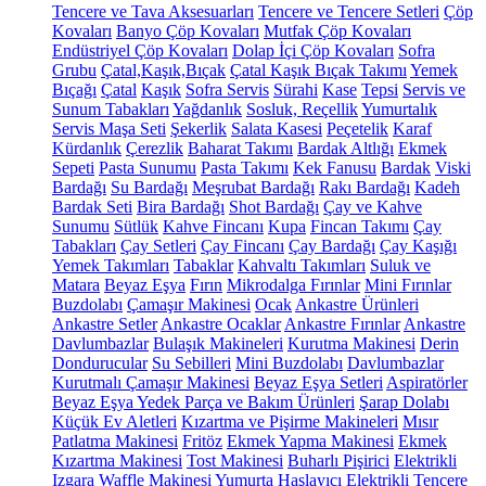
Tencere ve Tava Aksesuarları
Tencere ve Tencere Setleri
Çöp
Kovaları
Banyo Çöp Kovaları
Mutfak Çöp Kovaları
Endüstriyel Çöp Kovaları
Dolap İçi Çöp Kovaları
Sofra
Grubu
Çatal,Kaşık,Bıçak
Çatal Kaşık Bıçak Takımı
Yemek
Bıçağı
Çatal
Kaşık
Sofra Servis
Sürahi
Kase
Tepsi
Servis ve
Sunum Tabakları
Yağdanlık
Sosluk, Reçellik
Yumurtalık
Servis Maşa Seti
Şekerlik
Salata Kasesi
Peçetelik
Karaf
Kürdanlık
Çerezlik
Baharat Takımı
Bardak Altlığı
Ekmek
Sepeti
Pasta Sunumu
Pasta Takımı
Kek Fanusu
Bardak
Viski
Bardağı
Su Bardağı
Meşrubat Bardağı
Rakı Bardağı
Kadeh
Bardak Seti
Bira Bardağı
Shot Bardağı
Çay ve Kahve
Sunumu
Sütlük
Kahve Fincanı
Kupa
Fincan Takımı
Çay
Tabakları
Çay Setleri
Çay Fincanı
Çay Bardağı
Çay Kaşığı
Yemek Takımları
Tabaklar
Kahvaltı Takımları
Suluk ve
Matara
Beyaz Eşya
Fırın
Mikrodalga Fırınlar
Mini Fırınlar
Buzdolabı
Çamaşır Makinesi
Ocak
Ankastre Ürünleri
Ankastre Setler
Ankastre Ocaklar
Ankastre Fırınlar
Ankastre
Davlumbazlar
Bulaşık Makineleri
Kurutma Makinesi
Derin
Dondurucular
Su Sebilleri
Mini Buzdolabı
Davlumbazlar
Kurutmalı Çamaşır Makinesi
Beyaz Eşya Setleri
Aspiratörler
Beyaz Eşya Yedek Parça ve Bakım Ürünleri
Şarap Dolabı
Küçük Ev Aletleri
Kızartma ve Pişirme Makineleri
Mısır
Patlatma Makinesi
Fritöz
Ekmek Yapma Makinesi
Ekmek
Kızartma Makinesi
Tost Makinesi
Buharlı Pişirici
Elektrikli
Izgara
Waffle Makinesi
Yumurta Haşlayıcı
Elektrikli Tencere