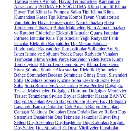
Trafosu
Havuz Ampulü
Havuz Termometresi
Karavan ve
Aksesuarları
ISITMA VE SOĞUTMA
Klima
Portatif Klima
Duvar Tipi Klima
Isı Pompası
Salon Tipi Klima
Klima
Kumandası
Kaset Tipi Klima
Kombi
Tavan Vantilatörleri
Vantilatörler
Hava Temizleyiciler
Nem Cihazları
Hava
Temizleme Cihazları
Buhar Makineleri
Nem Alma Cihazları
ve Rutubet Gidericiler
Elektrikli Isıtıcılar
Quartz Isıtıcılar
Infrared Isıtıcılar
Kule Tipi Isıtıcılar
Yağlı Radyatör
Fanlı
Isıtıcılar
Elektrikli Radyatörler
Dış Mekan Isıtıcılar
Havlupanlar
Radyatörler
Termosifonlar
Şofbenler
Ani Su
Isıtıcı
Isıtma ve Soğutma Yedek Parça
Radyatör Vanaları
Termostat
Klima Yedek Parça
Radyatör Yedek Parça
Klima
Temizleyicisi
Klima Temizleme Spreyi
Klima Temizleme
Sıvısı
Şömine
Şömine Aksesuarları
Elektrikli Şömineler
Bahçe Şömineleri
Bacasız Şömineler
Güneş Enerji Sistemleri
Soba
Doğalgaz Sobası
Kuzine Soba
Elektrikli Soba
Pelet
Soba
Soba Borusu ve Aksesuarları
Hava Perdesi
Doğalgaz
Tesisat Malzemeleri
Doğalgaz Hortumu
Doğalgaz Menfezleri
Tesisat Temizleme Sıvıları
Boyler
Kalorifer Kazanı
BANYO
Banyo Dolapları
Aynalı Banyo Dolabı
Banyo Boy Dolapları
Lavabolu Banyo Dolapları
Çok Amaçlı Banyo Dolapları
Çamaşır Makinesi Dolapları
Ecza Dolabı
Banyo Rafları
Duş
Sistemleri
Duşakabin
Duş Tekneleri
Jakuziler
Küvet
Duş
Setleri
Duş Sistemleri
Duş Başlıkları
Duş Kolonları
Sürgülü
Duş Setleri
Duş Spiralleri
El Duşu
Vitrifiyeler
Lavabolar