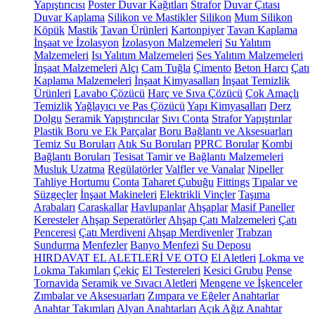
Yapıştırıcısı
Poster Duvar Kağıtları
Strafor
Duvar Çıtası
Duvar Kaplama
Silikon ve Mastikler
Silikon
Mum Silikon
Köpük
Mastik
Tavan Ürünleri
Kartonpiyer
Tavan Kaplama
İnşaat ve İzolasyon
İzolasyon Malzemeleri
Su Yalıtım
Malzemeleri
Isı Yalıtım Malzemeleri
Ses Yalıtım Malzemeleri
İnşaat Malzemeleri
Alçı
Cam Tuğla
Çimento
Beton Harcı
Çatı
Kaplama Malzemeleri
İnşaat Kimyasalları
İnşaat Temizlik
Ürünleri
Lavabo Çözücü
Harç ve Sıva Çözücü
Çok Amaçlı
Temizlik
Yağlayıcı ve Pas Çözücü
Yapı Kimyasalları
Derz
Dolgu
Seramik Yapıştırıcılar
Sıvı Conta
Strafor Yapıştırılar
Plastik Boru ve Ek Parçalar
Boru Bağlantı ve Aksesuarları
Temiz Su Boruları
Atık Su Boruları
PPRC Borular
Kombi
Bağlantı Boruları
Tesisat Tamir ve Bağlantı Malzemeleri
Musluk Uzatma
Regülatörler
Valfler ve Vanalar
Nipeller
Tahliye Hortumu
Conta
Taharet Çubuğu
Fittings
Tıpalar ve
Süzgeçler
İnşaat Makineleri
Elektrikli Vinçler
Taşıma
Arabaları
Caraskallar
Havlupanlar
Ahşaplar
Masif Paneller
Keresteler
Ahşap Seperatörler
Ahşap Çatı Malzemeleri
Çatı
Penceresi
Çatı Merdiveni
Ahşap Merdivenler
Trabzan
Sundurma
Menfezler
Banyo Menfezi
Su Deposu
HIRDAVAT EL ALETLERİ VE OTO
El Aletleri
Lokma ve
Lokma Takımları
Çekiç
El Testereleri
Kesici Grubu
Pense
Tornavida
Seramik ve Sıvacı Aletleri
Mengene ve İşkenceler
Zımbalar ve Aksesuarları
Zımpara ve Eğeler
Anahtarlar
Anahtar Takımları
Alyan Anahtarları
Açık Ağız Anahtar