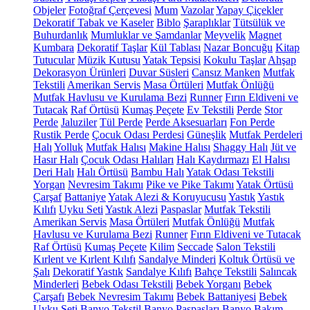
Objeler
Fotoğraf Çerçevesi
Mum
Vazolar
Yapay Çiçekler
Dekoratif Tabak ve Kaseler
Biblo
Şaraplıklar
Tütsülük ve
Buhurdanlık
Mumluklar ve Şamdanlar
Meyvelik
Magnet
Kumbara
Dekoratif Taşlar
Kül Tablası
Nazar Boncuğu
Kitap
Tutucular
Müzik Kutusu
Yatak Tepsisi
Kokulu Taşlar
Ahşap
Dekorasyon Ürünleri
Duvar Süsleri
Cansız Manken
Mutfak
Tekstili
Amerikan Servis
Masa Örtüleri
Mutfak Önlüğü
Mutfak Havlusu ve Kurulama Bezi
Runner
Fırın Eldiveni ve
Tutacak
Raf Örtüsü
Kumaş Peçete
Ev Tekstili
Perde
Stor
Perde
Jaluziler
Tül Perde
Perde Aksesuarları
Fon Perde
Rustik Perde
Çocuk Odası Perdesi
Güneşlik
Mutfak Perdeleri
Halı
Yolluk
Mutfak Halısı
Makine Halısı
Shaggy Halı
Jüt ve
Hasır Halı
Çocuk Odası Halıları
Halı Kaydırmazı
El Halısı
Deri Halı
Halı Örtüsü
Bambu Halı
Yatak Odası Tekstili
Yorgan
Nevresim Takımı
Pike ve Pike Takımı
Yatak Örtüsü
Çarşaf
Battaniye
Yatak Alezi & Koruyucusu
Yastık
Yastık
Kılıfı
Uyku Seti
Yastık Alezi
Paspaslar
Mutfak Tekstili
Amerikan Servis
Masa Örtüleri
Mutfak Önlüğü
Mutfak
Havlusu ve Kurulama Bezi
Runner
Fırın Eldiveni ve Tutacak
Raf Örtüsü
Kumaş Peçete
Kilim
Seccade
Salon Tekstili
Kırlent ve Kırlent Kılıfı
Sandalye Minderi
Koltuk Örtüsü ve
Şalı
Dekoratif Yastık
Sandalye Kılıfı
Bahçe Tekstili
Salıncak
Minderleri
Bebek Odası Tekstili
Bebek Yorganı
Bebek
Çarşafı
Bebek Nevresim Takımı
Bebek Battaniyesi
Bebek
Uyku Seti
Banyo Tekstil
Banyo Paspasları
Banyo Bakım