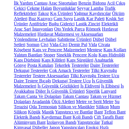
İlk Yardım Çantası
Araç Sigortaları
Benzin Bidonu
Acil Çıkış
Çekici
Çekme Halatı
Boyunluklar
Seyyar Lamba
Trafik
Reflektörleri
Takoz
Kış Ürünleri
Yağmur Kaydırıcılar
Ölçüm
Aletleri
Buz Kazıyıcı
Cam Suyu
Lastik Kar Paleti
Kışlık Set
Ürünler
Antifrizler
Buğu Giderici
Lastik Zinciri
Elektrikli
Araç Şarj İstasyonları
Oto Yedek Parça
Römork
Hırdavat
Malzemeleri
Hırdavat Malzemesi ve Aksesuarları
Yönlendirme Levhaları
Sabitleme Ürünleri
Dübel
Dübel
Setleri
Somun
Çivi
Vida-Çivi
Demir Pul
Vida
Civata
Köşebent
Kapı ve Pencere Malzemeleri
Menteşe
Kapı Kolları
Yalıtım Bantları
Stoper
Sineklik
Pencere Kolu
Kapı Hidroliği
Kapı Dürbünü
Kapı Kilitleri
Kapı Sürgüleri
Anahtarlık
Gönye
Posta Kutuları
Tekerlek
Testereler
Daire Testereler
Dekupaj Testereler
Çok Amaçlı Testereler
Tilki Kuyruğu
Testereler
Testere Aksesuarları
Tilki Kuyruğu Testere Ucu
Daire Testere Bıçağı
Dekupaj Testere Ucu
İş Güvenlik
Malzemeleri
İş Güvenlik Gözlükleri
İş Eldiveni
İş Elbisesi
İş
Ayakkabısı
Diğer İş Güvenlik Ürünleri
Siperlik
Lanyard
Takım Çanta Ve Dolapları
Takım Çantası
Takım ve Hizmet
Dolapları
Avadanlık
Ölçü Aletleri
Metre ve Şerit Metre
Su
Terazisi
Oda Termostatı
Silikon ve Mastikler
Silikon
Mum
Silikon
Köpük
Mastik
Yapıştırıcı ve Bantlar
Bant
Teflon Bant
Elektrik Bandı
Kaydırmaz Bant
Koli Bandı
Çift Taraflı Bant
Alüminyum Bant
İzolasyon Bandı
Yapıştırıcılar
Tutkal
Kimyasal Dübeller
Japon Yapıştırıcıları
Epoksi
Hızlı