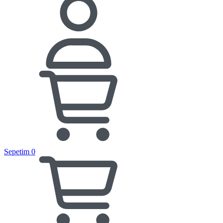
Sepetim
0