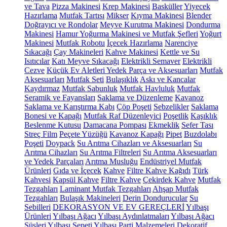
ve Tava
Pizza Makinesi
Krep Makinesi
Basküller
Yiyecek
Hazırlama
Mutfak Tartısı
Mikser
Kıyma Makinesi
Blender
Doğrayıcı ve Rondolar
Meyve Kurutma Makinesi
Dondurma
Makinesi
Hamur Yoğurma Makinesi ve Mutfak Şefleri
Yoğurt
Makinesi
Mutfak Robotu
İçecek Hazırlama
Narenciye
Sıkacağı
Çay Makineleri
Kahve Makinesi
Kettle ve Su
Isıtıcılar
Katı Meyve Sıkacağı
Elektrikli Semaver
Elektrikli
Cezve
Küçük Ev Aletleri Yedek Parça ve Aksesuarları
Mutfak
Aksesuarları
Mutfak Seti
Bulaşıklık
Askı ve Kancalar
Kaydırmaz
Mutfak Sabunluk
Mutfak Havluluk
Mutfak
Seramik ve Fayansları
Saklama ve Düzenleme
Kavanoz
Saklama ve Karıştırma Kabı
Çöp Poşeti
Sebzelikler
Saklama
Bonesi ve Kapağı
Mutfak Raf Düzenleyici
Poşetlik
Kaşıklık
Beslenme Kutusu
Damacana Pompası
Ekmeklik
Sefer Tası
Streç Film
Peçete Yüzüğü
Kavanoz Kapağı
Pipet
Buzdolabı
Poşeti
Doypack
Su Arıtma Cihazları ve Aksesuarları
Su
Arıtma Cihazları
Su Arıtma Filtreleri
Su Arıtma Aksesuarları
ve Yedek Parçaları
Arıtma Musluğu
Endüstriyel Mutfak
Ürünleri
Gıda ve İçecek
Kahve
Filtre Kahve Kağıdı
Türk
Kahvesi
Kapsül Kahve
Filtre Kahve
Çekirdek Kahve
Mutfak
Tezgahları
Laminant Mutfak Tezgahları
Ahşap Mutfak
Tezgahları
Bulaşık Makineleri
Derin Dondurucular
Su
Sebilleri
DEKORASYON VE EV GEREÇLERİ
Yılbaşı
Ürünleri
Yılbaşı Ağacı
Yılbaşı Aydınlatmaları
Yılbaşı Ağacı
Süsleri
Yılbaşı Sepeti
Yılbaşı Parti Malzemeleri
Dekoratif