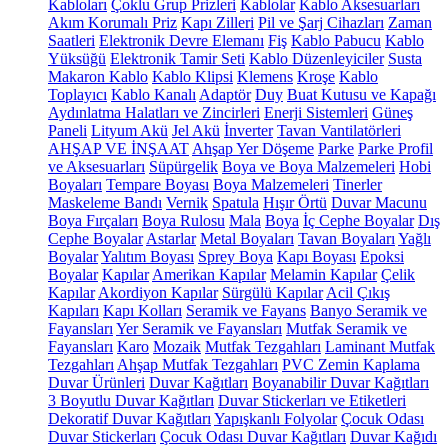
Kabloları
Çoklu Grup Prizleri
Kablolar
Kablo Aksesuarları
Akım Korumalı Priz
Kapı Zilleri
Pil ve Şarj Cihazları
Zaman
Saatleri
Elektronik Devre Elemanı
Fiş
Kablo Pabucu
Kablo
Yüksüğü
Elektronik Tamir Seti
Kablo Düzenleyiciler
Susta
Makaron Kablo
Kablo Klipsi
Klemens
Kroşe
Kablo
Toplayıcı
Kablo Kanalı
Adaptör
Duy
Buat Kutusu ve Kapağı
Aydınlatma Halatları ve Zincirleri
Enerji Sistemleri
Güneş
Paneli
Lityum Akü
Jel Akü
İnverter
Tavan Vantilatörleri
AHŞAP VE İNŞAAT
Ahşap Yer Döşeme
Parke
Parke Profil
ve Aksesuarları
Süpürgelik
Boya ve Boya Malzemeleri
Hobi
Boyaları
Tempare Boyası
Boya Malzemeleri
Tinerler
Maskeleme Bandı
Vernik
Spatula
Hışır Örtü
Duvar Macunu
Boya Fırçaları
Boya Rulosu
Mala
Boya
İç Cephe Boyalar
Dış
Cephe Boyalar
Astarlar
Metal Boyaları
Tavan Boyaları
Yağlı
Boyalar
Yalıtım Boyası
Sprey Boya
Kapı Boyası
Epoksi
Boyalar
Kapılar
Amerikan Kapılar
Melamin Kapılar
Çelik
Kapılar
Akordiyon Kapılar
Sürgülü Kapılar
Acil Çıkış
Kapıları
Kapı Kolları
Seramik ve Fayans
Banyo Seramik ve
Fayansları
Yer Seramik ve Fayansları
Mutfak Seramik ve
Fayansları
Karo
Mozaik
Mutfak Tezgahları
Laminant Mutfak
Tezgahları
Ahşap Mutfak Tezgahları
PVC Zemin Kaplama
Duvar Ürünleri
Duvar Kağıtları
Boyanabilir Duvar Kağıtları
3 Boyutlu Duvar Kağıtları
Duvar Stickerları ve Etiketleri
Dekoratif Duvar Kağıtları
Yapışkanlı Folyolar
Çocuk Odası
Duvar Stickerları
Çocuk Odası Duvar Kağıtları
Duvar Kağıdı