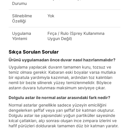
Durumu
Silinebilme
Yok
Özelliği
Uygulama
Fırça / Rulo (Sprey Kullanımına
Yöntemi
Uygun Değil)
Sıkça Sorulan Sorular
Ürünü uygulamadan önce duvar nasıl hazırlanmalıdır?
Uygulama yapılacak duvarın tamamen kuru, tozsuz ve
temiz olması gerekir. Kabaran eski boyalar varsa mutlaka
bir ıspatula yardımıyla kazınmalı, ardından toz kalıntıları
nemli bir bezle silinerek yüzey temizlenmelidir. Böylece
astarın duvara tutunması maksimum seviyeye çıkar.
Dolgulu astar ile normal astar arasındaki fark nedir?
Normal astarlar genellikle sadece yüzeyin emiciliğini
dengelerken şeffaf veya yarı şeffaf bir katman oluşturur.
Dolgulu astar ise yapısındaki yoğun partiküller sayesinde
kılcal çatlakları, alçı sonrası oluşan ince zımpara izlerini ve
hafif pürüzleri doldurarak tamamen düz bir katman yaratır.