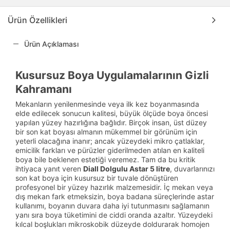
Ürün Özellikleri
Ürün Açıklaması
Kusursuz Boya Uygulamalarının Gizli
Kahramanı
Mekanların yenilenmesinde veya ilk kez boyanmasında
elde edilecek sonucun kalitesi, büyük ölçüde boya öncesi
yapılan yüzey hazırlığına bağlıdır. Birçok insan, üst düzey
bir son kat boyası almanın mükemmel bir görünüm için
yeterli olacağına inanır; ancak yüzeydeki mikro çatlaklar,
emicilik farkları ve pürüzler giderilmeden atılan en kaliteli
boya bile beklenen estetiği veremez. Tam da bu kritik
ihtiyaca yanıt veren
Diall Dolgulu Astar 5 litre
, duvarlarınızı
son kat boya için kusursuz bir tuvale dönüştüren
profesyonel bir yüzey hazırlık malzemesidir. İç mekan veya
dış mekan fark etmeksizin, boya badana süreçlerinde astar
kullanımı, boyanın duvara daha iyi tutunmasını sağlamanın
yanı sıra boya tüketimini de ciddi oranda azaltır. Yüzeydeki
kılcal boşlukları mikroskobik düzeyde doldurarak homojen