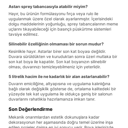
Astarı sprey tabancasıyla atabilir miyim?
Hayır, bu ürünün formülasyonu fırça veya rulo ile
uygulanmak üzere özel olarak ayarlanmıştır. İçerisindeki
dolgu maddelerinin yoğunluğu, sprey tabancalarının meme
uçlarını tıkayabileceği için basınçlı püskürtme sistemleri
tavsiye edilmez.
Silinebilir özelliğinin olmaması bir sorun mudur?
Kesinlikle hayır. Astarlar birer son kat boyası değildir.
Duvara sürüldükten ve kuruduktan sonra üzeri mutlaka bir
son kat boya ile kapatılır. Son kat boyanızın silinebilir
olması, duvarınızı temizleyebilmeniz için yeterlidir.
5 litrelik hacim ile ne kadarlık bir alan astarlanabilir?
Duvarın emiciliğine, altyapısına ve uygulama kalınlığına
bağlı olarak değişiklik gösterse de, ortalama kalitedeki bir
yüzeyde tek kat uygulama ile oldukça geniş bir salonun
duvarlarını rahatlıkla hazırlamanıza imkan tanır.
Son Değerlendirme
Mekanik onarımlardan estetik dokunuşlara kadar
dekorasyonun her aşamasında doğru temel üzerine inşa
edilen projeler daima en iyi sonucu verir. Boya işlerinizde