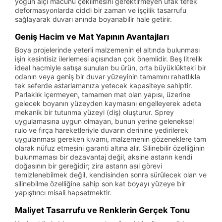
yoğun alçı macunu çekilmesini gerektirmeyen ufak tefek
deformasyonlarda ciddi bir zaman ve işçilik tasarrufu
sağlayarak duvarı anında boyanabilir hale getirir.
Geniş Hacim ve Mat Yapının Avantajları
Boya projelerinde yeterli malzemenin el altında bulunması
işin kesintisiz ilerlemesi açısından çok önemlidir. Beş litrelik
ideal hacmiyle satışa sunulan bu ürün, orta büyüklükteki bir
odanın veya geniş bir duvar yüzeyinin tamamını rahatlıkla
tek seferde astarlamanıza yetecek kapasiteye sahiptir.
Parlaklık içermeyen, tamamen mat olan yapısı, üzerine
gelecek boyanın yüzeyden kaymasını engelleyerek adeta
mekanik bir tutunma yüzeyi (diş) oluşturur. Sprey
uygulamasına uygun olmayan, bunun yerine geleneksel
rulo ve fırça hareketleriyle duvarın derinine yedirilerek
uygulanması gereken kıvamı, malzemenin gözeneklere tam
olarak nüfuz etmesini garanti altına alır. Silinebilir özelliğinin
bulunmaması bir dezavantaj değil, aksine astarın kendi
doğasının bir gereğidir; zira astarın asıl görevi
temizlenebilmek değil, kendisinden sonra sürülecek olan ve
silinebilme özelliğine sahip son kat boyayı yüzeye bir
yapıştırıcı misali hapsetmektir.
Maliyet Tasarrufu ve Renklerin Gerçek Tonu