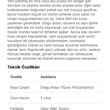
Yeni çekilmiş bir sıva veya alçı yüzeyi bir sünger gibi
davranır ve üzerine sürülen sıvıları anında emer. Eğer astar
kullanılmadan doğrudan pahalı son kat boyaya geçilirse,
duvar boyanın büyük bir kısmını emerek içine çeker ve
rengin doygunlaşması için üç, hatta dört kat boya
yapılması gerekebilir. Dolgu astarı, duvarın bu aşırı iştahlı
emiciliğini tek bir katta doyurarak, son kat boyanızdan
büyük oranda tasarruf etmenizi sağlar. Ayrıca eski duvarın
koyu rengini hapsederek, yeni uygulanacak açık renkli
boyaların alt tabakadan etkilenmeden, kartelada
gördüğünüz orijinal ve canlı tonuyla duvarda belirmesine
olanak tanır. Kapatıcılık gücü yüksek olan bu ürün, sadece
fiziksel hataları değil, görsel farklılıkları da nötrleyerek
boyacılık sürecinin en önemli adımını başarıyla tamamlar.
Teknik Özellikler
Özellik
Açıklama
Boya Çeşidi
Dolgu Astar (Yüzey Pürüzleştirici)
Ürün Hacmi
5 Litre
Parlaklık
Hayır (Mat Yüzey)