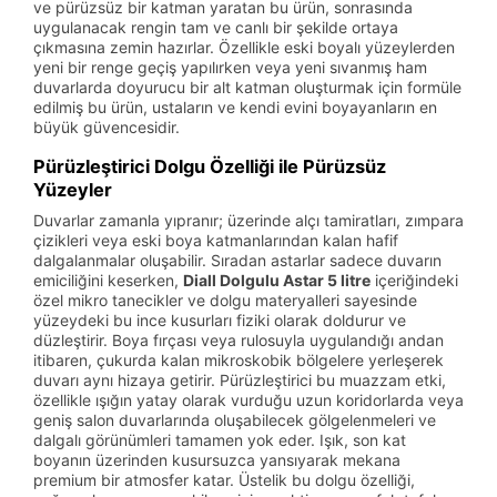
ve pürüzsüz bir katman yaratan bu ürün, sonrasında
uygulanacak rengin tam ve canlı bir şekilde ortaya
çıkmasına zemin hazırlar. Özellikle eski boyalı yüzeylerden
yeni bir renge geçiş yapılırken veya yeni sıvanmış ham
duvarlarda doyurucu bir alt katman oluşturmak için formüle
edilmiş bu ürün, ustaların ve kendi evini boyayanların en
büyük güvencesidir.
Pürüzleştirici Dolgu Özelliği ile Pürüzsüz
Yüzeyler
Duvarlar zamanla yıpranır; üzerinde alçı tamiratları, zımpara
çizikleri veya eski boya katmanlarından kalan hafif
dalgalanmalar oluşabilir. Sıradan astarlar sadece duvarın
emiciliğini keserken,
Diall Dolgulu Astar 5 litre
içeriğindeki
özel mikro tanecikler ve dolgu materyalleri sayesinde
yüzeydeki bu ince kusurları fiziki olarak doldurur ve
düzleştirir. Boya fırçası veya rulosuyla uygulandığı andan
itibaren, çukurda kalan mikroskobik bölgelere yerleşerek
duvarı aynı hizaya getirir. Pürüzleştirici bu muazzam etki,
özellikle ışığın yatay olarak vurduğu uzun koridorlarda veya
geniş salon duvarlarında oluşabilecek gölgelenmeleri ve
dalgalı görünümleri tamamen yok eder. Işık, son kat
boyanın üzerinden kusursuzca yansıyarak mekana
premium bir atmosfer katar. Üstelik bu dolgu özelliği,