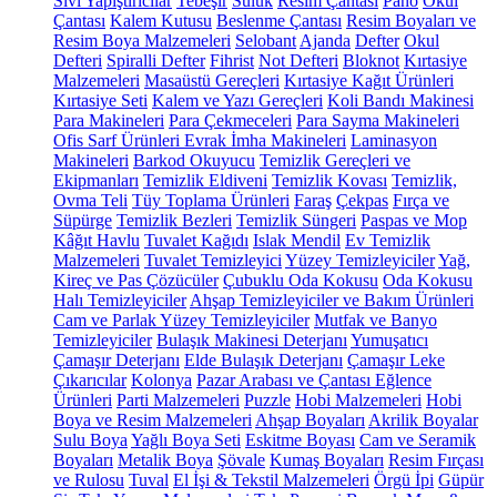
Sıvı Yapıştırıcılar
Tebeşir
Suluk
Resim Çantası
Pano
Okul
Çantası
Kalem Kutusu
Beslenme Çantası
Resim Boyaları ve
Resim Boya Malzemeleri
Selobant
Ajanda
Defter
Okul
Defteri
Spiralli Defter
Fihrist
Not Defteri
Bloknot
Kırtasiye
Malzemeleri
Masaüstü Gereçleri
Kırtasiye Kağıt Ürünleri
Kırtasiye Seti
Kalem ve Yazı Gereçleri
Koli Bandı Makinesi
Para Makineleri
Para Çekmeceleri
Para Sayma Makineleri
Ofis Sarf Ürünleri
Evrak İmha Makineleri
Laminasyon
Makineleri
Barkod Okuyucu
Temizlik Gereçleri ve
Ekipmanları
Temizlik Eldiveni
Temizlik Kovası
Temizlik,
Ovma Teli
Tüy Toplama Ürünleri
Faraş
Çekpas
Fırça ve
Süpürge
Temizlik Bezleri
Temizlik Süngeri
Paspas ve Mop
Kâğıt Havlu
Tuvalet Kağıdı
Islak Mendil
Ev Temizlik
Malzemeleri
Tuvalet Temizleyici
Yüzey Temizleyiciler
Yağ,
Kireç ve Pas Çözücüler
Çubuklu Oda Kokusu
Oda Kokusu
Halı Temizleyiciler
Ahşap Temizleyiciler ve Bakım Ürünleri
Cam ve Parlak Yüzey Temizleyiciler
Mutfak ve Banyo
Temizleyiciler
Bulaşık Makinesi Deterjanı
Yumuşatıcı
Çamaşır Deterjanı
Elde Bulaşık Deterjanı
Çamaşır Leke
Çıkarıcılar
Kolonya
Pazar Arabası ve Çantası
Eğlence
Ürünleri
Parti Malzemeleri
Puzzle
Hobi Malzemeleri
Hobi
Boya ve Resim Malzemeleri
Ahşap Boyaları
Akrilik Boyalar
Sulu Boya
Yağlı Boya Seti
Eskitme Boyası
Cam ve Seramik
Boyaları
Metalik Boya
Şövale
Kumaş Boyaları
Resim Fırçası
ve Rulosu
Tuval
El İşi & Tekstil Malzemeleri
Örgü İpi
Güpür