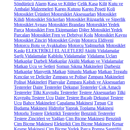
Söndürücü
Alarm
Kasa ve Kilitler
Çelik Kasa
Kilit
Kutu ve
Ambalaj Malzemeleri
Kargo Kutusu
Kargo Poşeti
Koli
Motosiklet Ürünleri
Motorsiklet Aksesuarları
Motosiklet
Kilidi
Motosiklet Stickerları
Motosiklet Rüzgarlık ve Siperlik
Motosiklet Aynası
Motosiklet Brandası
Motorsiklet Yedek
Parça
Motosiklet Fren Ekipmanları
Diğer Motosiklet Yedek
Parçaları
Motosiklet Fren ve Debriyaj Kolu
Motosiklet Kayışı
Motosiklet Zinciri
Motosiklet Giyim
Motorcu Eldiveni
Motorcu Botu ve Ayakkabısı
Motorcu Yağmurluk
Motosiklet
Kaskı
ELEKTRİKLİ EL ALETLERİ
Akülü Vidalamalar
Şarjlı Vidalamalar
Kablolu Vidalamalar
Vidalama Uçları
Matkaplar
Darbeli Matkaplar
Akülü Matkap ve Vidalamalar
Matkap Ucu ve Setleri
Somun Sıkma Makineleri
Darbesiz
Matkaplar
Manyetik Matkap
Sütunlu Matkap
Matkap Tezgahı
Kırıcılar ve Deliciler
Zımpara ve Polisaj
Zımpara Makineleri
Polisaj Makineleri
Planyalar
Zımpara Kağıdı ve Aksesuarları
Testereler
Daire Testereler
Dekupaj Testereler
Çok Amaçlı
Testereler
Tilki Kuyruğu Testereler
Testere Aksesuarları
Tilki
Kuyruğu Testere Ucu
Daire Testere Bıçağı
Dekupaj Testere
Ucu
Bahçe Makineleri
Çapalama Makinesi
Tırpan
Çit
Budama Makinesi
Hidrofor
Yaprak Toplama Makinesi
Motorlu Testere
Elektrikli Testereler
Benzinli Testereler
Testere Zincirleri ve Yağları
Çim Biçme Makinesi
Benzinli
Çim Biçme Makinesi
Elektrikli Çim Biçme Makinesi
Kenar
Kesme Makinesi
Çim Biçme Yedek Parça
Pompa
Santrifüj