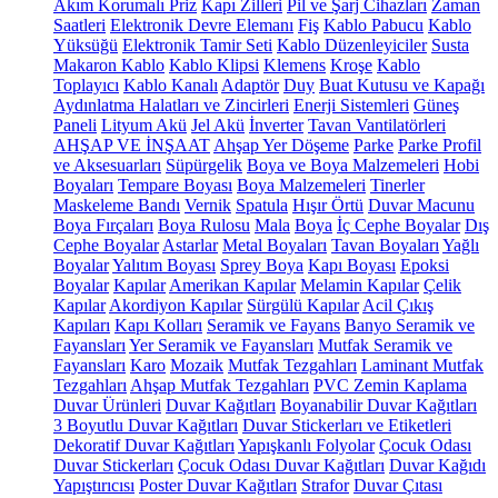
Akım Korumalı Priz
Kapı Zilleri
Pil ve Şarj Cihazları
Zaman
Saatleri
Elektronik Devre Elemanı
Fiş
Kablo Pabucu
Kablo
Yüksüğü
Elektronik Tamir Seti
Kablo Düzenleyiciler
Susta
Makaron Kablo
Kablo Klipsi
Klemens
Kroşe
Kablo
Toplayıcı
Kablo Kanalı
Adaptör
Duy
Buat Kutusu ve Kapağı
Aydınlatma Halatları ve Zincirleri
Enerji Sistemleri
Güneş
Paneli
Lityum Akü
Jel Akü
İnverter
Tavan Vantilatörleri
AHŞAP VE İNŞAAT
Ahşap Yer Döşeme
Parke
Parke Profil
ve Aksesuarları
Süpürgelik
Boya ve Boya Malzemeleri
Hobi
Boyaları
Tempare Boyası
Boya Malzemeleri
Tinerler
Maskeleme Bandı
Vernik
Spatula
Hışır Örtü
Duvar Macunu
Boya Fırçaları
Boya Rulosu
Mala
Boya
İç Cephe Boyalar
Dış
Cephe Boyalar
Astarlar
Metal Boyaları
Tavan Boyaları
Yağlı
Boyalar
Yalıtım Boyası
Sprey Boya
Kapı Boyası
Epoksi
Boyalar
Kapılar
Amerikan Kapılar
Melamin Kapılar
Çelik
Kapılar
Akordiyon Kapılar
Sürgülü Kapılar
Acil Çıkış
Kapıları
Kapı Kolları
Seramik ve Fayans
Banyo Seramik ve
Fayansları
Yer Seramik ve Fayansları
Mutfak Seramik ve
Fayansları
Karo
Mozaik
Mutfak Tezgahları
Laminant Mutfak
Tezgahları
Ahşap Mutfak Tezgahları
PVC Zemin Kaplama
Duvar Ürünleri
Duvar Kağıtları
Boyanabilir Duvar Kağıtları
3 Boyutlu Duvar Kağıtları
Duvar Stickerları ve Etiketleri
Dekoratif Duvar Kağıtları
Yapışkanlı Folyolar
Çocuk Odası
Duvar Stickerları
Çocuk Odası Duvar Kağıtları
Duvar Kağıdı
Yapıştırıcısı
Poster Duvar Kağıtları
Strafor
Duvar Çıtası