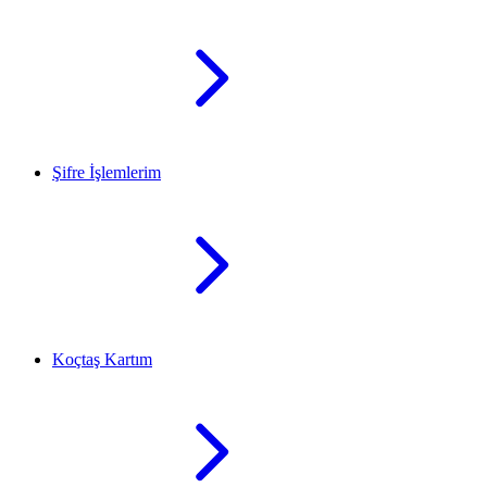
Şifre İşlemlerim
Koçtaş Kartım