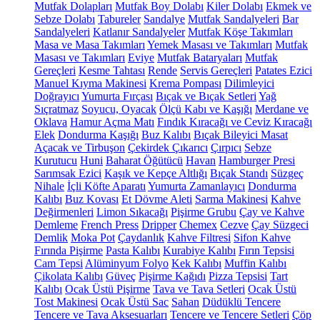
Mutfak Dolapları
Mutfak Boy Dolabı
Kiler Dolabı
Ekmek ve
Sebze Dolabı
Tabureler
Sandalye
Mutfak Sandalyeleri
Bar
Sandalyeleri
Katlanır Sandalyeler
Mutfak Köşe Takımları
Masa ve Masa Takımları
Yemek Masası ve Takımları
Mutfak
Masası ve Takımları
Eviye
Mutfak Bataryaları
Mutfak
Gereçleri
Kesme Tahtası
Rende
Servis Gereçleri
Patates Ezici
Manuel Kıyma Makinesi
Krema Pompası
Dilimleyici
Doğrayıcı
Yumurta Fırçası
Bıçak ve Bıçak Setleri
Yağ
Sıçratmaz
Soyucu, Oyacak
Ölçü Kabı ve Kaşığı
Merdane ve
Oklava
Hamur Açma Matı
Fındık Kıracağı ve Ceviz Kıracağı
Elek
Dondurma Kaşığı
Buz Kalıbı
Bıçak Bileyici Masat
Açacak ve Tirbuşon
Çekirdek Çıkarıcı
Çırpıcı
Sebze
Kurutucu
Huni
Baharat Öğütücü
Havan
Hamburger Presi
Sarımsak Ezici
Kaşık ve Kepçe Altlığı
Bıçak Standı
Süzgeç
Nihale
İçli Köfte Aparatı
Yumurta Zamanlayıcı
Dondurma
Kalıbı
Buz Kovası
Et Dövme Aleti
Sarma Makinesi
Kahve
Değirmenleri
Limon Sıkacağı
Pişirme Grubu
Çay ve Kahve
Demleme
French Press
Dripper
Chemex
Cezve
Çay Süzgeci
Demlik
Moka Pot
Çaydanlık
Kahve Filtresi
Sifon Kahve
Fırında Pişirme
Pasta Kalıbı
Kurabiye Kalıbı
Fırın Tepsisi
Cam Tepsi
Alüminyum Folyo
Kek Kalıbı
Muffin Kalıbı
Çikolata Kalıbı
Güveç
Pişirme Kağıdı
Pizza Tepsisi
Tart
Kalıbı
Ocak Üstü Pişirme
Tava ve Tava Setleri
Ocak Üstü
Tost Makinesi
Ocak Üstü Sac
Sahan
Düdüklü Tencere
Tencere ve Tava Aksesuarları
Tencere ve Tencere Setleri
Çöp