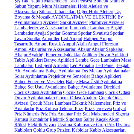
Şiş
Takı Yapım Malzemeleri
Takı Pensesi
Boncuk
Mum &
Sabun Yapımı
Mum Malzemeleri
Hobi Aletleri ve
Aksesuarları
Silikon Tabancaları
Diğer Hobi Aletleri
Taş
Boyama & Mozaik
AYDINLATMA VE ELEKTRİK
Ev
Aydınlatmaları
Avizeler
Sarkıt Avizeler
Plafonyer Avizeler
Lambaderler ve Aksesuarları
Lambader
Lambader Başlığı
Lambader Ayağı
Spotlar
Gömme Spotlar
Sıvaüstü Spotlar
Tavan Spotlar
Ampuller
Led Ampul
Halojen Ampul
Tasarruflu Ampul
Rustik Ampul
Akıllı Ampul
Floresan
Ampul
Abajurlar ve Aksesuarları
Abajur
Abajur Şapkaları
Abajur Ayaklığı
Fener ve Işıldaklar
Aplikler
Duvar Aplikleri
Tablo Aplikleri
Banyo Aplikleri
Lamba
Gece Lambaları
Masa
Lambaları
Led Şerit
Armatür
Led Armatür
Led Panel
Tezgah
Altı Aydınlatma
Bahçe Aydınlatma
Dış Mekan Aydınlatmalar
Solar Aydınlatma
Projektör ve Sensörler
Bahçe Aplikleri
Bahçe Feneri ve Meşaleler
Bahçe Masa Üstü Aydınlatma
Bahçe Set Üstü Aydınlatma
Bahçe Aydınlatma Direkleri
Çocuk Odası Aydınlatma
Çocuk Gece Lambası
Çocuk Odası
Duvar Aydınlatmaları
Çocuk Odası Abajuru
Çocuk Odası
Avizesi
Çocuk Masa Lambası
Elektrik Malzemeleri
Priz ve
Anahtarlar
Priz Kutusu
Telefon Prizi
Priz Çerçevesi
Golyat
Priz
Nümeris Priz
Priz
Anahtar Priz
Şalt Malzemeleri
Sigorta
Kutusu
Kontaktör
Elektrik Sigortası
Şalter
Kaçak Akım
Rölesi
Elektrik Sayacı
Uzatma Kablosu ve Grup Priz
Uzatma
Kabloları
Çoklu Grup Prizleri
Kablolar
Kablo Aksesuarları