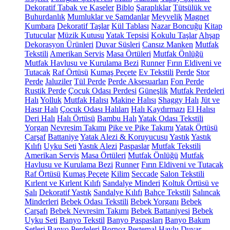
Dekoratif Tabak ve Kaseler
Biblo
Şaraplıklar
Tütsülük ve
Buhurdanlık
Mumluklar ve Şamdanlar
Meyvelik
Magnet
Kumbara
Dekoratif Taşlar
Kül Tablası
Nazar Boncuğu
Kitap
Tutucular
Müzik Kutusu
Yatak Tepsisi
Kokulu Taşlar
Ahşap
Dekorasyon Ürünleri
Duvar Süsleri
Cansız Manken
Mutfak
Tekstili
Amerikan Servis
Masa Örtüleri
Mutfak Önlüğü
Mutfak Havlusu ve Kurulama Bezi
Runner
Fırın Eldiveni ve
Tutacak
Raf Örtüsü
Kumaş Peçete
Ev Tekstili
Perde
Stor
Perde
Jaluziler
Tül Perde
Perde Aksesuarları
Fon Perde
Rustik Perde
Çocuk Odası Perdesi
Güneşlik
Mutfak Perdeleri
Halı
Yolluk
Mutfak Halısı
Makine Halısı
Shaggy Halı
Jüt ve
Hasır Halı
Çocuk Odası Halıları
Halı Kaydırmazı
El Halısı
Deri Halı
Halı Örtüsü
Bambu Halı
Yatak Odası Tekstili
Yorgan
Nevresim Takımı
Pike ve Pike Takımı
Yatak Örtüsü
Çarşaf
Battaniye
Yatak Alezi & Koruyucusu
Yastık
Yastık
Kılıfı
Uyku Seti
Yastık Alezi
Paspaslar
Mutfak Tekstili
Amerikan Servis
Masa Örtüleri
Mutfak Önlüğü
Mutfak
Havlusu ve Kurulama Bezi
Runner
Fırın Eldiveni ve Tutacak
Raf Örtüsü
Kumaş Peçete
Kilim
Seccade
Salon Tekstili
Kırlent ve Kırlent Kılıfı
Sandalye Minderi
Koltuk Örtüsü ve
Şalı
Dekoratif Yastık
Sandalye Kılıfı
Bahçe Tekstili
Salıncak
Minderleri
Bebek Odası Tekstili
Bebek Yorganı
Bebek
Çarşafı
Bebek Nevresim Takımı
Bebek Battaniyesi
Bebek
Uyku Seti
Banyo Tekstil
Banyo Paspasları
Banyo Bakım
Setleri
Banyo Perdeleri
Bornoz
Peştemal
Havlu
Duvar