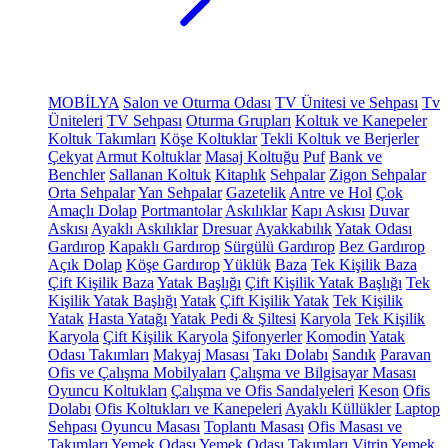
MOBİLYA
Salon ve Oturma Odası
TV Ünitesi ve Sehpası
Tv
Üniteleri
TV Sehpası
Oturma Grupları
Koltuk ve Kanepeler
Koltuk Takımları
Köşe Koltuklar
Tekli Koltuk ve Berjerler
Çekyat
Armut Koltuklar
Masaj Koltuğu
Puf
Bank ve
Benchler
Sallanan Koltuk
Kitaplık
Sehpalar
Zigon Sehpalar
Orta Sehpalar
Yan Sehpalar
Gazetelik
Antre ve Hol
Çok
Amaçlı Dolap
Portmantolar
Askılıklar
Kapı Askısı
Duvar
Askısı
Ayaklı Askılıklar
Dresuar
Ayakkabılık
Yatak Odası
Gardırop
Kapaklı Gardırop
Sürgülü Gardırop
Bez Gardırop
Açık Dolap
Köşe Gardırop
Yüklük
Baza
Tek Kişilik Baza
Çift Kişilik Baza
Yatak Başlığı
Çift Kişilik Yatak Başlığı
Tek
Kişilik Yatak Başlığı
Yatak
Çift Kişilik Yatak
Tek Kişilik
Yatak
Hasta Yatağı
Yatak Pedi & Şiltesi
Karyola
Tek Kişilik
Karyola
Çift Kişilik Karyola
Şifonyerler
Komodin
Yatak
Odası Takımları
Makyaj Masası
Takı Dolabı
Sandık
Paravan
Ofis ve Çalışma Mobilyaları
Çalışma ve Bilgisayar Masası
Oyuncu Koltukları
Çalışma ve Ofis Sandalyeleri
Keson
Ofis
Dolabı
Ofis Koltukları ve Kanepeleri
Ayaklı Küllükler
Laptop
Sehpası
Oyuncu Masası
Toplantı Masası
Ofis Masası ve
Takımları
Yemek Odası
Yemek Odası Takımları
Vitrin
Yemek