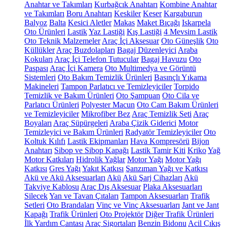
Anahtar ve Takımları
Kurbağcık Anahtarı
Kombine Anahtar
ve Takımları
Boru Anahtarı
Keskiler
Keser
Kargaburun
Balyoz
Balta
Kesici Aletler
Makas
Maket Bıçağı
Iskarpela
Oto Ürünleri
Lastik
Yaz Lastiği
Kış Lastiği
4 Mevsim Lastik
Oto Teknik Malzemeler
Araç İçi Aksesuar
Oto Güneşlik
Oto
Küllükler
Araç Buzdolapları
Bagaj Düzenleyici
Araba
Kokuları
Araç İçi Telefon Tutucular
Bagaj Havuzu
Oto
Paspası
Araç İçi Kamera
Oto Multimedya ve Görüntü
Sistemleri
Oto Bakım Temizlik Ürünleri
Basınçlı Yıkama
Makineleri
Tampon Parlatıcı ve Temizleyiciler
Torpido
Temizlik ve Bakım Ürünleri
Oto Şampuan
Oto Cila ve
Parlatıcı Ürünleri
Polyester Macun
Oto Cam Bakım Ürünleri
ve Temizleyiciler
Mikrofiber Bez
Araç Temizlik Seti
Araç
Boyaları
Araç Süpürgeleri
Araba Çizik Giderici
Motor
Temizleyici ve Bakım Ürünleri
Radyatör Temizleyiciler
Oto
Koltuk Kılıfı
Lastik Ekipmanları
Hava Kompresörü
Bijon
Anahtarı
Sibop ve Sibop Kapağı
Lastik Tamir Kiti
Kriko
Yağ
Motor Katkıları
Hidrolik Yağlar
Motor Yağı
Motor Yağı
Katkısı
Gres Yağı
Yakıt Katkısı
Şanzıman Yağı ve Katkısı
Akü ve Akü Aksesuarları
Akü
Akü Şarj Cihazları
Akü
Takviye Kablosu
Araç Dış Aksesuar
Plaka Aksesuarları
Silecek
Yan ve Tavan Çıtaları
Tampon Aksesuarları
Trafik
Setleri
Oto Brandaları
Vinç ve Vinç Aksesuarları
Jant ve Jant
Kapağı
Trafik Ürünleri
Oto Projektör
Diğer Trafik Ürünleri
İlk Yardım Çantası
Araç Sigortaları
Benzin Bidonu
Acil Çıkış