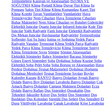
Termometresi
Karavan ve Aksesuarları
ISITMA VE
SOĞUTMA
Klima
Portatif Klima
Duvar Tipi Klima
Isı
Pompası
Salon Tipi Klima
Klima Kumandası
Kaset Tipi
Klima
Kombi
Tavan Vantilatörleri
Vantilatörler
Hava
Temizleyiciler
Nem Cihazları
Hava Temizleme Cihazları
Buhar Makineleri
Nem Alma Cihazları ve Rutubet Gidericiler
Elektrikli Isıtıcılar
Quartz Isıtıcılar
Infrared Isıtıcılar
Kule Tipi
Isıtıcılar
Yağlı Radyatör
Fanlı Isıtıcılar
Elektrikli Radyatörler
Dış Mekan Isıtıcılar
Havlupanlar
Radyatörler
Termosifonlar
Şofbenler
Ani Su Isıtıcı
Isıtma ve Soğutma Yedek Parça
Radyatör Vanaları
Termostat
Klima Yedek Parça
Radyatör
Yedek Parça
Klima Temizleyicisi
Klima Temizleme Spreyi
Klima Temizleme Sıvısı
Şömine
Şömine Aksesuarları
Elektrikli Şömineler
Bahçe Şömineleri
Bacasız Şömineler
Güneş Enerji Sistemleri
Soba
Doğalgaz Sobası
Kuzine Soba
Elektrikli Soba
Pelet Soba
Soba Borusu ve Aksesuarları
Hava
Perdesi
Doğalgaz Tesisat Malzemeleri
Doğalgaz Hortumu
Doğalgaz Menfezleri
Tesisat Temizleme Sıvıları
Boyler
Kalorifer Kazanı
BANYO
Banyo Dolapları
Aynalı Banyo
Dolabı
Banyo Boy Dolapları
Lavabolu Banyo Dolapları
Çok
Amaçlı Banyo Dolapları
Çamaşır Makinesi Dolapları
Ecza
Dolabı
Banyo Rafları
Duş Sistemleri
Duşakabin
Duş
Tekneleri
Jakuziler
Küvet
Duş Setleri
Duş Sistemleri
Duş
Başlıkları
Duş Kolonları
Sürgülü Duş Setleri
Duş Spiralleri
El
Duşu
Vitrifiyeler
Lavabolar
Çanak Lavabolar
Köşe Lavabolar