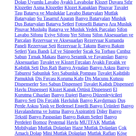
Dolap Uyumlu Lavabo
Ayaklı Lavabolar
Klozet
Duvara Sıfır
Klozetler
Asma Klozetler
Klozet Kapakları
Pisuvar
Tuvalet
Taşı
Batarya ve Musluklar
Lavabo Bataryaları
Mutfak
Bataryaları
Su Tasarruf Aparatı
Banyo Bataryaları
Musluk
Duş Bataryaları
Batarya Setleri
Fotoselli Batarya
Ara Musluk
Pisuvar Musluğu
Batarya ve Musluk Yedek Parçaları
Sifon
Lavabo Sifonu
Eviye Sifonu
Yer Sifonu
Sifon Aksesuarları ve
Parçaları
Rezervuar ve Aksesuarları
Rezervuar Kumanda
Paneli
Rezervuar Seti
Rezervuar İç Takımı
Banyo Bakım
Setleri
Yara Bandı
Lif ve Süngerler
Sıcak Su Torbası
Cımbız
Sabun
Tırnak Makası
Banyo Seramik ve Fayansları
Banyo
Aksesuarları
Tuvalet ve Klozet Fırçaları
Ayaklı Fırçalık ve
Kağıtlık Seti
Duş Rafı
Banyo Aynaları
Banyo Askısı
Banyo
Taburesi
Sabunluk
Sıvı Sabunluk Pompası
Tuvalet Kağıtlığı
Pamukluk
Diş Fırçası Koruma Kabı
Diş Macunu Kutusu
Dispenserler
Sıvı Sabun Dispenseri
Tuvalet Kağıdı Dispenseri
Havlu Dispenseri
Klozet Kapak Örtüsü Dispenseri
El
Kurutma Cihazları
Banyo Etajeri
Banyo Düzenleyicileri
Banyo Seti
Diş Fırçalık
Havluluk
Banyo Kaydırmazı
Duş
Perde Askısı
Yaşlı ve Bedensel Engelli Banyo Ürünleri
Banyo
Havalandırma ve Isıtma
Banyo Aspiratörü
Diğer
Banyo
Tekstil
Banyo Paspasları
Banyo Bakım Setleri
Banyo
Perdeleri
Bornoz
Peştemal
Havlu
MUTFAK
Mutfak
Mobilyaları
Mutfak Dolapları
Hazır Mutfak Dolapları
Çok
Amaçlı Dolap
Mini Mutfak Dolapları
Mutfak Rafları
Köşe