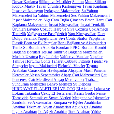
Duvar Kaplama
Silikon ve Mastikler
Silikon
Mum Silikon
Köpük
Mastik
Tavan Ürünleri
Kartonpiyer
Tavan Kaplama
İnşaat ve İzolasyon
İzolasyon Malzemeleri
Su Yalıtım
Malzemeleri
Isı Yalıtım Malzemeleri
Ses Yalıtım Malzemeleri
İnşaat Malzemeleri
Alçı
Cam Tuğla
Çimento
Beton Harcı
Çatı
Kaplama Malzemeleri
İnşaat Kimyasalları
İnşaat Temizlik
Ürünleri
Lavabo Çözücü
Harç ve Sıva Çözücü
Çok Amaçlı
Temizlik
Yağlayıcı ve Pas Çözücü
Yapı Kimyasalları
Derz
Dolgu
Seramik Yapıştırıcılar
Sıvı Conta
Strafor Yapıştırılar
Plastik Boru ve Ek Parçalar
Boru Bağlantı ve Aksesuarları
Temiz Su Boruları
Atık Su Boruları
PPRC Borular
Kombi
Bağlantı Boruları
Tesisat Tamir ve Bağlantı Malzemeleri
Musluk Uzatma
Regülatörler
Valfler ve Vanalar
Nipeller
Tahliye Hortumu
Conta
Taharet Çubuğu
Fittings
Tıpalar ve
Süzgeçler
İnşaat Makineleri
Elektrikli Vinçler
Taşıma
Arabaları
Caraskallar
Havlupanlar
Ahşaplar
Masif Paneller
Keresteler
Ahşap Seperatörler
Ahşap Çatı Malzemeleri
Çatı
Penceresi
Çatı Merdiveni
Ahşap Merdivenler
Trabzan
Sundurma
Menfezler
Banyo Menfezi
Su Deposu
HIRDAVAT EL ALETLERİ VE OTO
El Aletleri
Lokma ve
Lokma Takımları
Çekiç
El Testereleri
Kesici Grubu
Pense
Tornavida
Seramik ve Sıvacı Aletleri
Mengene ve İşkenceler
Zımbalar ve Aksesuarları
Zımpara ve Eğeler
Anahtarlar
Anahtar Takımları
Alyan Anahtarları
Açık Ağız Anahtar
İngiliz Anahtarı
İki Ağızlı Anahtar
Tork Anahtarı
Yıldız