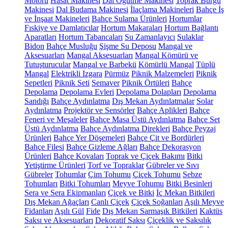
Motoru
Hasat Makinesi
Dal Öğütme Makinesi
Toprak Burgu
Makinesi
Dal Budama Makinesi
İlaçlama Makineleri
Bahçe İş
ve İnşaat Makineleri
Bahçe Sulama Ürünleri
Hortumlar
Fıskiye ve Damlatıcılar
Hortum Makaraları
Hortum Bağlantı
Aparatları
Hortum Tabancaları
Su Zamanlayıcı
Sulaklar
Bidon
Bahçe Musluğu
Şişme Su Deposu
Mangal ve
Aksesuarları
Mangal Aksesuarları
Mangal Kömürü ve
Tutuşturucular
Mangal ve Barbekü
Kömürlü Mangal
Tüplü
Mangal
Elektrikli Izgara
Pürmüz
Piknik Malzemeleri
Piknik
Sepetleri
Piknik Seti
Semaver
Piknik Örtüleri
Bahçe
Depolama
Depolama Evleri
Depolama Dolapları
Depolama
Sandığı
Bahçe Aydınlatma
Dış Mekan Aydınlatmalar
Solar
Aydınlatma
Projektör ve Sensörler
Bahçe Aplikleri
Bahçe
Feneri ve Meşaleler
Bahçe Masa Üstü Aydınlatma
Bahçe Set
Üstü Aydınlatma
Bahçe Aydınlatma Direkleri
Bahçe Peyzaj
Ürünleri
Bahçe Yer Döşemeleri
Bahçe Çit ve Bordürleri
Bahçe Filesi
Bahçe Gizleme Ağları
Bahçe Dekorasyon
Ürünleri
Bahçe Kovaları
Toprak ve Çiçek Bakımı
Bitki
Yetiştirme Ürünleri
Torf ve Topraklar
Gübreler ve Sıvı
Gübreler
Tohumlar
Çim Tohumu
Çiçek Tohumu
Sebze
Tohumları
Bitki Tohumları
Meyve Tohumu
Bitki Besinleri
Sera ve Sera Ekipmanları
Çiçek ve Bitki
İç Mekan Bitkileri
Dış Mekan Ağaçları
Canlı Çiçek
Çiçek Soğanları
Aşılı Meyve
Fidanları
Aşılı Gül
Fide
Dış Mekan Sarmaşık Bitkileri
Kaktüs
Saksı ve Aksesuarları
Dekoratif Saksı
Çiçeklik ve Saksılık