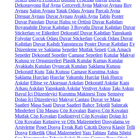
Dekorasyonu
Raf
Ayna
Çerçeveli Ayna
Makyaj Aynası
Boy
Aynası
Salon Aynası
Yatak Odası Aynası
Parçalı Ayna
Dresuar Aynası
Duvar Aynası
Ayaklı Ayna
Tablo
Poster
Duvar Panoları
Duvar Halısı ve Örtüsü
Duvar Kağıtları
Boyanabilir Duvar Kağıtları
3 Boyutlu Duvar Kağıtları
Duvar
Stickerları ve Etiketleri
Dekoratif Duvar Kağıtları
Yapışkanlı
Folyolar
Çocuk Odası Duvar Stickerları
Çocuk Odası Duvar
Kağıtları
Duvar Kağıdı Yapıştırıcısı
Poster Duvar Kağıtları
Ev
Düzenleme ve Saklama
Sepetler
Mutfak Sepeti
Çok Amaçlı
Sepetler
Dekoratif Sepetler
Çamaşır Sepetleri
Kutular
Makyaj
Kutusu ve Organizerleri
Plastik Kutular
Kumaş Kutular
Ayakkabı Kutuları
Oyuncak Kutuları
Saklama Kutusu
Dekoratif Kutu
Takı Kutusu
Çamaşır Kurutma Askısı
Saklama Hurçları
Hurçlar
Vakumlu Hurçlar
Halı Hurcu
Askılar
Elbise ve Aksesuar Askıları
Dekoratif Askılar
Kapı
Arkası Askıları
Yapışkanlı Askılar
Vestiyer Askısı
Takı Askısı
Bavul İçi Düzenleyici
Kurutma Makinesi Topu
Şemsiye
Dolap İçi Düzenleyici
Makyaj Çantası
Duvar ve Masa
Saatleri
Masa Saati
Duvar Saatleri
Bahçe Tekstili
Salıncak
Minderleri
Ütü Masası
Çöp Kovaları
Banyo Çöp Kovaları
Mutfak Çöp Kovaları
Endüstriyel Çöp Kovaları
Dolap İçi
Çöp Kovaları
Kırtasiye ve Ofis Malzemeleri
Dosyalama ve
Arşivleme
Poşet Dosya
Evrak Rafı
Çıtçıtlı Dosya
Klasör
Telli
Dosya
Etiketlik
Okul Malzemeleri
Yazı Tahtası
Tahta Silgisi