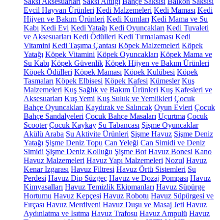
Saksı Aksesuarları
Saksı Altlığı
Bahçe Saksısı
Balkon Saksısı
Evcil Hayvan Ürünleri
Kedi Malzemeleri
Kedi Maması
Kedi
Hijyen ve Bakım Ürünleri
Kedi Kumları
Kedi Mama ve Su
Kabı
Kedi Evi
Kedi Yatağı
Kedi Oyuncakları
Kedi Tuvaleti
ve Aksesuarları
Kedi Ödülleri
Kedi Tırmalaması
Kedi
Vitamini
Kedi Taşıma Çantası
Köpek Malzemeleri
Köpek
Yatağı
Köpek Vitamini
Köpek Oyuncakları
Köpek Mama ve
Su Kabı
Köpek Güvenlik
Köpek Hijyen ve Bakım Ürünleri
Köpek Ödülleri
Köpek Maması
Köpek Kulübesi
Köpek
Tasmaları
Köpek Elbisesi
Köpek Kafesi
Kümesler
Kuş
Malzemeleri
Kuş Sağlık ve Bakım Ürünleri
Kuş Kafesleri ve
Aksesuarları
Kuş Yemi
Kuş Suluk ve Yemlikleri
Çocuk
Bahçe Oyuncakları
Kaydırak ve Salıncak
Oyun Evleri
Çocuk
Bahçe Sandalyeleri
Çocuk Bahçe Masaları
Uçurtma
Çocuk
Scooter
Çocuk Kaykay
Su Tabancası
Şişme Oyuncaklar
Akülü Araba
Su Aktivite Ürünleri
Şişme Havuz
Şişme Deniz
Yatağı
Şişme Deniz Topu
Can Yeleği
Can Simidi ve Deniz
Simidi
Şişme Deniz Kolluğu
Şişme Bot
Havuz Bonesi
Kano
Havuz Malzemeleri
Havuz Yapı Malzemeleri
Nozul
Havuz
Kenar Izgarası
Havuz Filtresi
Havuz Örtü Sistemleri
Su
Perdesi
Havuz Dip Süzgeç
Havuz ve Dozaj Pompası
Havuz
Kimyasalları
Havuz Temizlik Ekipmanları
Havuz Süpürge
Hortumu
Havuz Kepçesi
Havuz Robotu
Havuz Süpürgesi ve
Fırçası
Havuz Merdiveni
Havuz Duşu ve Masaj Jeti
Havuz
Aydınlatma ve Isıtma
Havuz Trafosu
Havuz Ampulü
Havuz