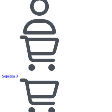
Sepetim
0