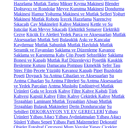
Hazırlama
Mutfak Tartısı
Mikser
Kıyma Makinesi
Blender
Doğrayıcı ve Rondolar
Meyve Kurutma Makinesi
Dondurma
Makinesi
Hamur Yoğurma Makinesi ve Mutfak Şefleri
Yoğurt
Makinesi
Mutfak Robotu
İçecek Hazırlama
Narenciye
Sıkacağı
Çay Makineleri
Kahve Makinesi
Kettle ve Su
Isıtıcılar
Katı Meyve Sıkacağı
Elektrikli Semaver
Elektrikli
Cezve
Küçük Ev Aletleri Yedek Parça ve Aksesuarları
Mutfak
Aksesuarları
Mutfak Seti
Bulaşıklık
Askı ve Kancalar
Kaydırmaz
Mutfak Sabunluk
Mutfak Havluluk
Mutfak
Seramik ve Fayansları
Saklama ve Düzenleme
Kavanoz
Saklama ve Karıştırma Kabı
Çöp Poşeti
Sebzelikler
Saklama
Bonesi ve Kapağı
Mutfak Raf Düzenleyici
Poşetlik
Kaşıklık
Beslenme Kutusu
Damacana Pompası
Ekmeklik
Sefer Tası
Streç Film
Peçete Yüzüğü
Kavanoz Kapağı
Pipet
Buzdolabı
Poşeti
Doypack
Su Arıtma Cihazları ve Aksesuarları
Su
Arıtma Cihazları
Su Arıtma Filtreleri
Su Arıtma Aksesuarları
ve Yedek Parçaları
Arıtma Musluğu
Endüstriyel Mutfak
Ürünleri
Gıda ve İçecek
Kahve
Filtre Kahve Kağıdı
Türk
Kahvesi
Kapsül Kahve
Filtre Kahve
Çekirdek Kahve
Mutfak
Tezgahları
Laminant Mutfak Tezgahları
Ahşap Mutfak
Tezgahları
Bulaşık Makineleri
Derin Dondurucular
Su
Sebilleri
DEKORASYON VE EV GEREÇLERİ
Yılbaşı
Ürünleri
Yılbaşı Ağacı
Yılbaşı Aydınlatmaları
Yılbaşı Ağacı
Süsleri
Yılbaşı Sepeti
Yılbaşı Parti Malzemeleri
Dekoratif
Objeler
Fotoğraf Çerçevesi
Mum
Vazolar
Yapay Çiçekler