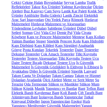
Çekici
Çekme Halatı
Boyunluklar
Seyyar Lamba
Trafik
Reflektörleri
Takoz
Kış Ürünleri
Yağmur Kaydırıcılar
Ölçüm
Aletleri
Buz Kazıyıcı
Cam Suyu
Lastik Kar Paleti
Kışlık Set
Ürünler
Antifrizler
Buğu Giderici
Lastik Zinciri
Elektrikli
Araç Şarj İstasyonları
Oto Yedek Parça
Römork
Hırdavat
Malzemeleri
Hırdavat Malzemesi ve Aksesuarları
Yönlendirme Levhaları
Sabitleme Ürünleri
Dübel
Dübel
Setleri
Somun
Çivi
Vida-Çivi
Demir Pul
Vida
Civata
Köşebent
Kapı ve Pencere Malzemeleri
Menteşe
Kapı Kolları
Yalıtım Bantları
Stoper
Sineklik
Pencere Kolu
Kapı Hidroliği
Kapı Dürbünü
Kapı Kilitleri
Kapı Sürgüleri
Anahtarlık
Gönye
Posta Kutuları
Tekerlek
Testereler
Daire Testereler
Dekupaj Testereler
Çok Amaçlı Testereler
Tilki Kuyruğu
Testereler
Testere Aksesuarları
Tilki Kuyruğu Testere Ucu
Daire Testere Bıçağı
Dekupaj Testere Ucu
İş Güvenlik
Malzemeleri
İş Güvenlik Gözlükleri
İş Eldiveni
İş Elbisesi
İş
Ayakkabısı
Diğer İş Güvenlik Ürünleri
Siperlik
Lanyard
Takım Çanta Ve Dolapları
Takım Çantası
Takım ve Hizmet
Dolapları
Avadanlık
Ölçü Aletleri
Metre ve Şerit Metre
Su
Terazisi
Oda Termostatı
Silikon ve Mastikler
Silikon
Mum
Silikon
Köpük
Mastik
Yapıştırıcı ve Bantlar
Bant
Teflon Bant
Elektrik Bandı
Kaydırmaz Bant
Koli Bandı
Çift Taraflı Bant
Alüminyum Bant
İzolasyon Bandı
Yapıştırıcılar
Tutkal
Kimyasal Dübeller
Japon Yapıştırıcıları
Epoksi
Hızlı
Yapıştırıcı
Merdivenler
Güvenlik Malzemeleri
Yangın