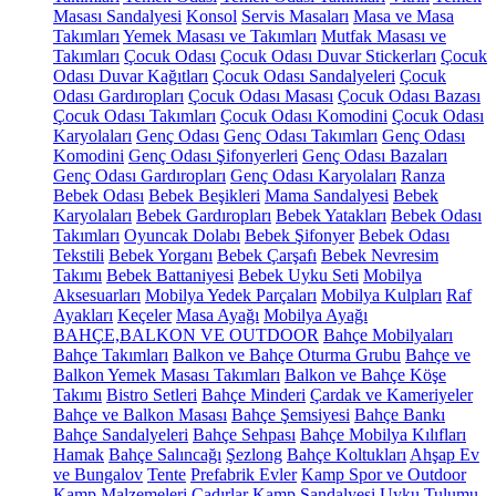
Masası Sandalyesi
Konsol
Servis Masaları
Masa ve Masa
Takımları
Yemek Masası ve Takımları
Mutfak Masası ve
Takımları
Çocuk Odası
Çocuk Odası Duvar Stickerları
Çocuk
Odası Duvar Kağıtları
Çocuk Odası Sandalyeleri
Çocuk
Odası Gardıropları
Çocuk Odası Masası
Çocuk Odası Bazası
Çocuk Odası Takımları
Çocuk Odası Komodini
Çocuk Odası
Karyolaları
Genç Odası
Genç Odası Takımları
Genç Odası
Komodini
Genç Odası Şifonyerleri
Genç Odası Bazaları
Genç Odası Gardıropları
Genç Odası Karyolaları
Ranza
Bebek Odası
Bebek Beşikleri
Mama Sandalyesi
Bebek
Karyolaları
Bebek Gardıropları
Bebek Yatakları
Bebek Odası
Takımları
Oyuncak Dolabı
Bebek Şifonyer
Bebek Odası
Tekstili
Bebek Yorganı
Bebek Çarşafı
Bebek Nevresim
Takımı
Bebek Battaniyesi
Bebek Uyku Seti
Mobilya
Aksesuarları
Mobilya Yedek Parçaları
Mobilya Kulpları
Raf
Ayakları
Keçeler
Masa Ayağı
Mobilya Ayağı
BAHÇE,BALKON VE OUTDOOR
Bahçe Mobilyaları
Bahçe Takımları
Balkon ve Bahçe Oturma Grubu
Bahçe ve
Balkon Yemek Masası Takımları
Balkon ve Bahçe Köşe
Takımı
Bistro Setleri
Bahçe Minderi
Çardak ve Kameriyeler
Bahçe ve Balkon Masası
Bahçe Şemsiyesi
Bahçe Bankı
Bahçe Sandalyeleri
Bahçe Sehpası
Bahçe Mobilya Kılıfları
Hamak
Bahçe Salıncağı
Şezlong
Bahçe Koltukları
Ahşap Ev
ve Bungalov
Tente
Prefabrik Evler
Kamp Spor ve Outdoor
Kamp Malzemeleri
Çadırlar
Kamp Sandalyesi
Uyku Tulumu