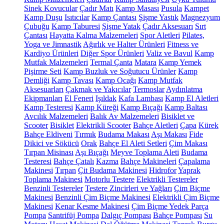
Sinek Kovucular
Çadır Matı
Kamp Masası
Pusula
Kampet
Kamp Duşu
Isıtıcılar
Kamp Çantası
Şişme Yastık
Magnezyum
Çubuğu
Kamp Taburesi
Şişme Yatak
Çadır Aksesuarı
Sırt
Çantası
Hayatta Kalma Malzemeleri
Spor Aletleri
Pilates,
Yoga ve Jimnastik
Ağırlık ve Halter Ürünleri
Fitness ve
Kardiyo Ürünleri
Diğer Spor Ürünleri
Valiz ve Bavul
Kamp
Mutfak Malzemeleri
Termal Çanta
Matara
Kamp Yemek
Pişirme Seti
Kamp Buzluk ve Soğutucu Ürünler
Kamp
Demliği
Kamp Tavası
Kamp Ocağı
Kamp Mutfak
Aksesuarları
Çakmak ve Yakıcılar
Termoslar
Aydınlatma
Ekipmanları
El Feneri
Işıldak
Kafa Lambası
Kamp El Aletleri
Kamp Testeresi
Kamp Küreği
Kamp Bıçağı
Kamp Baltası
Avcılık Malzemeleri
Balık Av Malzemeleri
Bisiklet ve
Scooter
Bisiklet
Elektrikli Scooter
Bahçe Aletleri
Çapa
Kürek
Bahçe Eldiveni
Tırmık
Budama Makası
Aşı Makası
Fide
Dikici ve Sökücü
Orak
Bahçe El Aleti Setleri
Çim Makası
Tırpan Misinası
Aşı Bıçağı
Meyve Toplama Aleti
Budama
Testeresi
Bahçe Çatalı
Kazma
Bahçe Makineleri
Çapalama
Makinesi
Tırpan
Çit Budama Makinesi
Hidrofor
Yaprak
Toplama Makinesi
Motorlu Testere
Elektrikli Testereler
Benzinli Testereler
Testere Zincirleri ve Yağları
Çim Biçme
Makinesi
Benzinli Çim Biçme Makinesi
Elektrikli Çim Biçme
Makinesi
Kenar Kesme Makinesi
Çim Biçme Yedek Parça
Pompa
Santrifüj Pompa
Dalgıç Pompası
Bahçe Pompası
Su