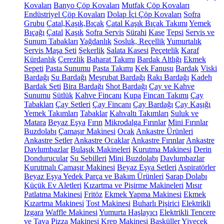
Kovaları
Banyo Çöp Kovaları
Mutfak Çöp Kovaları
Endüstriyel Çöp Kovaları
Dolap İçi Çöp Kovaları
Sofra
Grubu
Çatal,Kaşık,Bıçak
Çatal Kaşık Bıçak Takımı
Yemek
Bıçağı
Çatal
Kaşık
Sofra Servis
Sürahi
Kase
Tepsi
Servis ve
Sunum Tabakları
Yağdanlık
Sosluk, Reçellik
Yumurtalık
Servis Maşa Seti
Şekerlik
Salata Kasesi
Peçetelik
Karaf
Kürdanlık
Çerezlik
Baharat Takımı
Bardak Altlığı
Ekmek
Sepeti
Pasta Sunumu
Pasta Takımı
Kek Fanusu
Bardak
Viski
Bardağı
Su Bardağı
Meşrubat Bardağı
Rakı Bardağı
Kadeh
Bardak Seti
Bira Bardağı
Shot Bardağı
Çay ve Kahve
Sunumu
Sütlük
Kahve Fincanı
Kupa
Fincan Takımı
Çay
Tabakları
Çay Setleri
Çay Fincanı
Çay Bardağı
Çay Kaşığı
Yemek Takımları
Tabaklar
Kahvaltı Takımları
Suluk ve
Matara
Beyaz Eşya
Fırın
Mikrodalga Fırınlar
Mini Fırınlar
Buzdolabı
Çamaşır Makinesi
Ocak
Ankastre Ürünleri
Ankastre Setler
Ankastre Ocaklar
Ankastre Fırınlar
Ankastre
Davlumbazlar
Bulaşık Makineleri
Kurutma Makinesi
Derin
Dondurucular
Su Sebilleri
Mini Buzdolabı
Davlumbazlar
Kurutmalı Çamaşır Makinesi
Beyaz Eşya Setleri
Aspiratörler
Beyaz Eşya Yedek Parça ve Bakım Ürünleri
Şarap Dolabı
Küçük Ev Aletleri
Kızartma ve Pişirme Makineleri
Mısır
Patlatma Makinesi
Fritöz
Ekmek Yapma Makinesi
Ekmek
Kızartma Makinesi
Tost Makinesi
Buharlı Pişirici
Elektrikli
Izgara
Waffle Makinesi
Yumurta Haşlayıcı
Elektrikli Tencere
ve Tava
Pizza Makinesi
Krep Makinesi
Basküller
Yiyecek