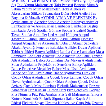
ve Rulosu
Tuval
El İşi & Tekstil Malzemeleri
Örgü İpi
Güpür
Şiş
Takı Yapım Malzemeleri
Takı Pensesi
Boncuk
Mum &
Sabun Yapımı
Mum Malzemeleri
Hobi Aletleri ve
Aksesuarları
Silikon Tabancaları
Diğer Hobi Aletleri
Taş
Boyama & Mozaik
AYDINLATMA VE ELEKTRİK
Ev
Aydınlatmaları
Avizeler
Sarkıt Avizeler
Plafonyer Avizeler
Lambaderler ve Aksesuarları
Lambader
Lambader Başlığı
Lambader Ayağı
Spotlar
Gömme Spotlar
Sıvaüstü Spotlar
Tavan Spotlar
Ampuller
Led Ampul
Halojen Ampul
Tasarruflu Ampul
Rustik Ampul
Akıllı Ampul
Floresan
Ampul
Abajurlar ve Aksesuarları
Abajur
Abajur Şapkaları
Abajur Ayaklığı
Fener ve Işıldaklar
Aplikler
Duvar Aplikleri
Tablo Aplikleri
Banyo Aplikleri
Lamba
Gece Lambaları
Masa
Lambaları
Led Şerit
Armatür
Led Armatür
Led Panel
Tezgah
Altı Aydınlatma
Bahçe Aydınlatma
Dış Mekan Aydınlatmalar
Solar Aydınlatma
Projektör ve Sensörler
Bahçe Aplikleri
Bahçe Feneri ve Meşaleler
Bahçe Masa Üstü Aydınlatma
Bahçe Set Üstü Aydınlatma
Bahçe Aydınlatma Direkleri
Çocuk Odası Aydınlatma
Çocuk Gece Lambası
Çocuk Odası
Duvar Aydınlatmaları
Çocuk Odası Abajuru
Çocuk Odası
Avizesi
Çocuk Masa Lambası
Elektrik Malzemeleri
Priz ve
Anahtarlar
Priz Kutusu
Telefon Prizi
Priz Çerçevesi
Golyat
Priz
Nümeris Priz
Priz
Anahtar Priz
Şalt Malzemeleri
Sigorta
Kutusu
Kontaktör
Elektrik Sigortası
Şalter
Kaçak Akım
Rölesi
Elektrik Sayacı
Uzatma Kablosu ve Grup Priz
Uzatma