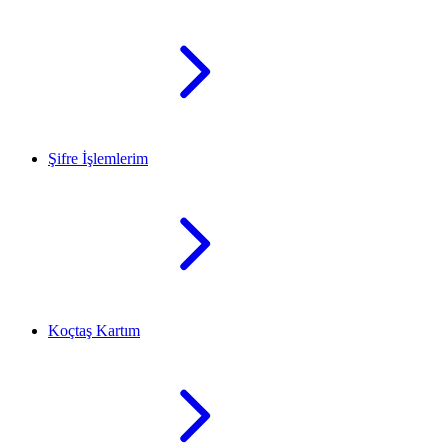
Şifre İşlemlerim
Koçtaş Kartım