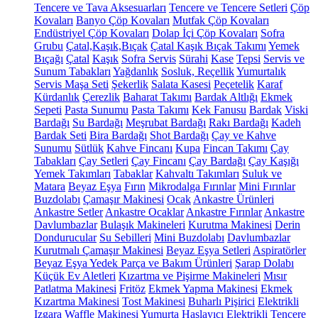
Tencere ve Tava Aksesuarları
Tencere ve Tencere Setleri
Çöp
Kovaları
Banyo Çöp Kovaları
Mutfak Çöp Kovaları
Endüstriyel Çöp Kovaları
Dolap İçi Çöp Kovaları
Sofra
Grubu
Çatal,Kaşık,Bıçak
Çatal Kaşık Bıçak Takımı
Yemek
Bıçağı
Çatal
Kaşık
Sofra Servis
Sürahi
Kase
Tepsi
Servis ve
Sunum Tabakları
Yağdanlık
Sosluk, Reçellik
Yumurtalık
Servis Maşa Seti
Şekerlik
Salata Kasesi
Peçetelik
Karaf
Kürdanlık
Çerezlik
Baharat Takımı
Bardak Altlığı
Ekmek
Sepeti
Pasta Sunumu
Pasta Takımı
Kek Fanusu
Bardak
Viski
Bardağı
Su Bardağı
Meşrubat Bardağı
Rakı Bardağı
Kadeh
Bardak Seti
Bira Bardağı
Shot Bardağı
Çay ve Kahve
Sunumu
Sütlük
Kahve Fincanı
Kupa
Fincan Takımı
Çay
Tabakları
Çay Setleri
Çay Fincanı
Çay Bardağı
Çay Kaşığı
Yemek Takımları
Tabaklar
Kahvaltı Takımları
Suluk ve
Matara
Beyaz Eşya
Fırın
Mikrodalga Fırınlar
Mini Fırınlar
Buzdolabı
Çamaşır Makinesi
Ocak
Ankastre Ürünleri
Ankastre Setler
Ankastre Ocaklar
Ankastre Fırınlar
Ankastre
Davlumbazlar
Bulaşık Makineleri
Kurutma Makinesi
Derin
Dondurucular
Su Sebilleri
Mini Buzdolabı
Davlumbazlar
Kurutmalı Çamaşır Makinesi
Beyaz Eşya Setleri
Aspiratörler
Beyaz Eşya Yedek Parça ve Bakım Ürünleri
Şarap Dolabı
Küçük Ev Aletleri
Kızartma ve Pişirme Makineleri
Mısır
Patlatma Makinesi
Fritöz
Ekmek Yapma Makinesi
Ekmek
Kızartma Makinesi
Tost Makinesi
Buharlı Pişirici
Elektrikli
Izgara
Waffle Makinesi
Yumurta Haşlayıcı
Elektrikli Tencere