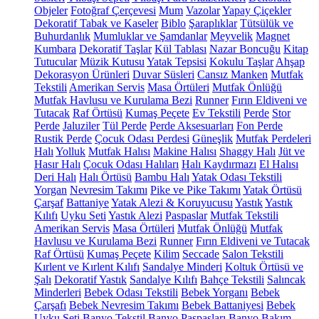
Objeler
Fotoğraf Çerçevesi
Mum
Vazolar
Yapay Çiçekler
Dekoratif Tabak ve Kaseler
Biblo
Şaraplıklar
Tütsülük ve
Buhurdanlık
Mumluklar ve Şamdanlar
Meyvelik
Magnet
Kumbara
Dekoratif Taşlar
Kül Tablası
Nazar Boncuğu
Kitap
Tutucular
Müzik Kutusu
Yatak Tepsisi
Kokulu Taşlar
Ahşap
Dekorasyon Ürünleri
Duvar Süsleri
Cansız Manken
Mutfak
Tekstili
Amerikan Servis
Masa Örtüleri
Mutfak Önlüğü
Mutfak Havlusu ve Kurulama Bezi
Runner
Fırın Eldiveni ve
Tutacak
Raf Örtüsü
Kumaş Peçete
Ev Tekstili
Perde
Stor
Perde
Jaluziler
Tül Perde
Perde Aksesuarları
Fon Perde
Rustik Perde
Çocuk Odası Perdesi
Güneşlik
Mutfak Perdeleri
Halı
Yolluk
Mutfak Halısı
Makine Halısı
Shaggy Halı
Jüt ve
Hasır Halı
Çocuk Odası Halıları
Halı Kaydırmazı
El Halısı
Deri Halı
Halı Örtüsü
Bambu Halı
Yatak Odası Tekstili
Yorgan
Nevresim Takımı
Pike ve Pike Takımı
Yatak Örtüsü
Çarşaf
Battaniye
Yatak Alezi & Koruyucusu
Yastık
Yastık
Kılıfı
Uyku Seti
Yastık Alezi
Paspaslar
Mutfak Tekstili
Amerikan Servis
Masa Örtüleri
Mutfak Önlüğü
Mutfak
Havlusu ve Kurulama Bezi
Runner
Fırın Eldiveni ve Tutacak
Raf Örtüsü
Kumaş Peçete
Kilim
Seccade
Salon Tekstili
Kırlent ve Kırlent Kılıfı
Sandalye Minderi
Koltuk Örtüsü ve
Şalı
Dekoratif Yastık
Sandalye Kılıfı
Bahçe Tekstili
Salıncak
Minderleri
Bebek Odası Tekstili
Bebek Yorganı
Bebek
Çarşafı
Bebek Nevresim Takımı
Bebek Battaniyesi
Bebek
Uyku Seti
Banyo Tekstil
Banyo Paspasları
Banyo Bakım