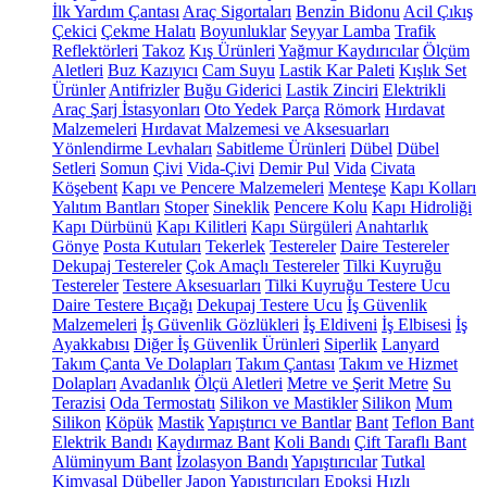
İlk Yardım Çantası
Araç Sigortaları
Benzin Bidonu
Acil Çıkış
Çekici
Çekme Halatı
Boyunluklar
Seyyar Lamba
Trafik
Reflektörleri
Takoz
Kış Ürünleri
Yağmur Kaydırıcılar
Ölçüm
Aletleri
Buz Kazıyıcı
Cam Suyu
Lastik Kar Paleti
Kışlık Set
Ürünler
Antifrizler
Buğu Giderici
Lastik Zinciri
Elektrikli
Araç Şarj İstasyonları
Oto Yedek Parça
Römork
Hırdavat
Malzemeleri
Hırdavat Malzemesi ve Aksesuarları
Yönlendirme Levhaları
Sabitleme Ürünleri
Dübel
Dübel
Setleri
Somun
Çivi
Vida-Çivi
Demir Pul
Vida
Civata
Köşebent
Kapı ve Pencere Malzemeleri
Menteşe
Kapı Kolları
Yalıtım Bantları
Stoper
Sineklik
Pencere Kolu
Kapı Hidroliği
Kapı Dürbünü
Kapı Kilitleri
Kapı Sürgüleri
Anahtarlık
Gönye
Posta Kutuları
Tekerlek
Testereler
Daire Testereler
Dekupaj Testereler
Çok Amaçlı Testereler
Tilki Kuyruğu
Testereler
Testere Aksesuarları
Tilki Kuyruğu Testere Ucu
Daire Testere Bıçağı
Dekupaj Testere Ucu
İş Güvenlik
Malzemeleri
İş Güvenlik Gözlükleri
İş Eldiveni
İş Elbisesi
İş
Ayakkabısı
Diğer İş Güvenlik Ürünleri
Siperlik
Lanyard
Takım Çanta Ve Dolapları
Takım Çantası
Takım ve Hizmet
Dolapları
Avadanlık
Ölçü Aletleri
Metre ve Şerit Metre
Su
Terazisi
Oda Termostatı
Silikon ve Mastikler
Silikon
Mum
Silikon
Köpük
Mastik
Yapıştırıcı ve Bantlar
Bant
Teflon Bant
Elektrik Bandı
Kaydırmaz Bant
Koli Bandı
Çift Taraflı Bant
Alüminyum Bant
İzolasyon Bandı
Yapıştırıcılar
Tutkal
Kimyasal Dübeller
Japon Yapıştırıcıları
Epoksi
Hızlı