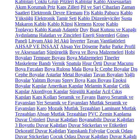
Kabloları
Çoklu Grup Prizleri
Kablolar
Kablo Aksesuarları
Akım Korumalı Priz
Kapı Zilleri
Pil ve Şarj Cihazları
Zaman
Saatleri
Elektronik Devre Elemanı
Fiş
Kablo Pabucu
Kablo
Yüksüğü
Elektronik Tamir Seti
Kablo Düzenleyiciler
Susta
Makaron Kablo
Kablo Klipsi
Klemens
Kroşe
Kablo
Toplayıcı
Kablo Kanalı
Adaptör
Duy
Buat Kutusu ve Kapağı
Aydınlatma Halatları ve Zincirleri
Enerji Sistemleri
Güneş
Paneli
Lityum Akü
Jel Akü
İnverter
Tavan Vantilatörleri
AHŞAP VE İNŞAAT
Ahşap Yer Döşeme
Parke
Parke Profil
ve Aksesuarları
Süpürgelik
Boya ve Boya Malzemeleri
Hobi
Boyaları
Tempare Boyası
Boya Malzemeleri
Tinerler
Maskeleme Bandı
Vernik
Spatula
Hışır Örtü
Duvar Macunu
Boya Fırçaları
Boya Rulosu
Mala
Boya
İç Cephe Boyalar
Dış
Cephe Boyalar
Astarlar
Metal Boyaları
Tavan Boyaları
Yağlı
Boyalar
Yalıtım Boyası
Sprey Boya
Kapı Boyası
Epoksi
Boyalar
Kapılar
Amerikan Kapılar
Melamin Kapılar
Çelik
Kapılar
Akordiyon Kapılar
Sürgülü Kapılar
Acil Çıkış
Kapıları
Kapı Kolları
Seramik ve Fayans
Banyo Seramik ve
Fayansları
Yer Seramik ve Fayansları
Mutfak Seramik ve
Fayansları
Karo
Mozaik
Mutfak Tezgahları
Laminant Mutfak
Tezgahları
Ahşap Mutfak Tezgahları
PVC Zemin Kaplama
Duvar Ürünleri
Duvar Kağıtları
Boyanabilir Duvar Kağıtları
3 Boyutlu Duvar Kağıtları
Duvar Stickerları ve Etiketleri
Dekoratif Duvar Kağıtları
Yapışkanlı Folyolar
Çocuk Odası
Duvar Stickerları
Çocuk Odası Duvar Kağıtları
Duvar Kağıdı