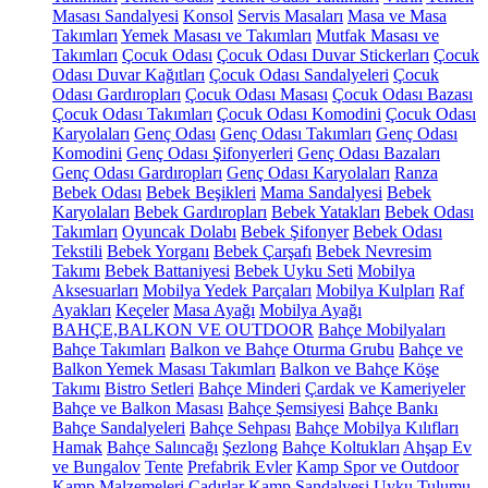
Masası Sandalyesi
Konsol
Servis Masaları
Masa ve Masa
Takımları
Yemek Masası ve Takımları
Mutfak Masası ve
Takımları
Çocuk Odası
Çocuk Odası Duvar Stickerları
Çocuk
Odası Duvar Kağıtları
Çocuk Odası Sandalyeleri
Çocuk
Odası Gardıropları
Çocuk Odası Masası
Çocuk Odası Bazası
Çocuk Odası Takımları
Çocuk Odası Komodini
Çocuk Odası
Karyolaları
Genç Odası
Genç Odası Takımları
Genç Odası
Komodini
Genç Odası Şifonyerleri
Genç Odası Bazaları
Genç Odası Gardıropları
Genç Odası Karyolaları
Ranza
Bebek Odası
Bebek Beşikleri
Mama Sandalyesi
Bebek
Karyolaları
Bebek Gardıropları
Bebek Yatakları
Bebek Odası
Takımları
Oyuncak Dolabı
Bebek Şifonyer
Bebek Odası
Tekstili
Bebek Yorganı
Bebek Çarşafı
Bebek Nevresim
Takımı
Bebek Battaniyesi
Bebek Uyku Seti
Mobilya
Aksesuarları
Mobilya Yedek Parçaları
Mobilya Kulpları
Raf
Ayakları
Keçeler
Masa Ayağı
Mobilya Ayağı
BAHÇE,BALKON VE OUTDOOR
Bahçe Mobilyaları
Bahçe Takımları
Balkon ve Bahçe Oturma Grubu
Bahçe ve
Balkon Yemek Masası Takımları
Balkon ve Bahçe Köşe
Takımı
Bistro Setleri
Bahçe Minderi
Çardak ve Kameriyeler
Bahçe ve Balkon Masası
Bahçe Şemsiyesi
Bahçe Bankı
Bahçe Sandalyeleri
Bahçe Sehpası
Bahçe Mobilya Kılıfları
Hamak
Bahçe Salıncağı
Şezlong
Bahçe Koltukları
Ahşap Ev
ve Bungalov
Tente
Prefabrik Evler
Kamp Spor ve Outdoor
Kamp Malzemeleri
Çadırlar
Kamp Sandalyesi
Uyku Tulumu