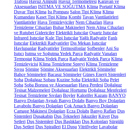
Trafosu
Havuz Ampulü
Havuz Termometresi
Karavan ve
Aksesuarları
ISITMA VE SOĞUTMA
Klima
Portatif Klima
Duvar Tipi Klima
Isı Pompası
Salon Tipi Klima
Klima
Kumandası
Kaset Tipi Klima
Kombi
Tavan Vantilatörleri
Vantilatörler
Hava Temizleyiciler
Nem Cihazları
Hava
Temizleme Cihazları
Buhar Makineleri
Nem Alma Cihazları
ve Rutubet Gidericiler
Elektrikli Isıtıcılar
Quartz Isıtıcılar
Infrared Isıtıcılar
Kule Tipi Isıtıcılar
Yağlı Radyatör
Fanlı
Isıtıcılar
Elektrikli Radyatörler
Dış Mekan Isıtıcılar
Havlupanlar
Radyatörler
Termosifonlar
Şofbenler
Ani Su
Isıtıcı
Isıtma ve Soğutma Yedek Parça
Radyatör Vanaları
Termostat
Klima Yedek Parça
Radyatör Yedek Parça
Klima
Temizleyicisi
Klima Temizleme Spreyi
Klima Temizleme
Sıvısı
Şömine
Şömine Aksesuarları
Elektrikli Şömineler
Bahçe Şömineleri
Bacasız Şömineler
Güneş Enerji Sistemleri
Soba
Doğalgaz Sobası
Kuzine Soba
Elektrikli Soba
Pelet
Soba
Soba Borusu ve Aksesuarları
Hava Perdesi
Doğalgaz
Tesisat Malzemeleri
Doğalgaz Hortumu
Doğalgaz Menfezleri
Tesisat Temizleme Sıvıları
Boyler
Kalorifer Kazanı
BANYO
Banyo Dolapları
Aynalı Banyo Dolabı
Banyo Boy Dolapları
Lavabolu Banyo Dolapları
Çok Amaçlı Banyo Dolapları
Çamaşır Makinesi Dolapları
Ecza Dolabı
Banyo Rafları
Duş
Sistemleri
Duşakabin
Duş Tekneleri
Jakuziler
Küvet
Duş
Setleri
Duş Sistemleri
Duş Başlıkları
Duş Kolonları
Sürgülü
Duş Setleri
Duş Spiralleri
El Duşu
Vitrifiyeler
Lavabolar