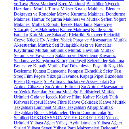
ve Tava
Pizza Makinesi
Krep Makinesi
Basküller
Yiyecek
Hazırlama
Mutfak Tartısı
Mikser
Kıyma Makinesi
Blender
Doğrayıcı ve Rondolar
Meyve Kurutma Makinesi
Dondurma
Makinesi
Hamur Yoğurma Makinesi ve Mutfak Şefleri
Yoğurt
Makinesi
Mutfak Robotu
İçecek Hazırlama
Narenciye
Sıkacağı
Çay Makineleri
Kahve Makinesi
Kettle ve Su
Isıtıcılar
Katı Meyve Sıkacağı
Elektrikli Semaver
Elektrikli
Cezve
Küçük Ev Aletleri Yedek Parça ve Aksesuarları
Mutfak
Aksesuarları
Mutfak Seti
Bulaşıklık
Askı ve Kancalar
Kaydırmaz
Mutfak Sabunluk
Mutfak Havluluk
Mutfak
Seramik ve Fayansları
Saklama ve Düzenleme
Kavanoz
Saklama ve Karıştırma Kabı
Çöp Poşeti
Sebzelikler
Saklama
Bonesi ve Kapağı
Mutfak Raf Düzenleyici
Poşetlik
Kaşıklık
Beslenme Kutusu
Damacana Pompası
Ekmeklik
Sefer Tası
Streç Film
Peçete Yüzüğü
Kavanoz Kapağı
Pipet
Buzdolabı
Poşeti
Doypack
Su Arıtma Cihazları ve Aksesuarları
Su
Arıtma Cihazları
Su Arıtma Filtreleri
Su Arıtma Aksesuarları
ve Yedek Parçaları
Arıtma Musluğu
Endüstriyel Mutfak
Ürünleri
Gıda ve İçecek
Kahve
Filtre Kahve Kağıdı
Türk
Kahvesi
Kapsül Kahve
Filtre Kahve
Çekirdek Kahve
Mutfak
Tezgahları
Laminant Mutfak Tezgahları
Ahşap Mutfak
Tezgahları
Bulaşık Makineleri
Derin Dondurucular
Su
Sebilleri
DEKORASYON VE EV GEREÇLERİ
Yılbaşı
Ürünleri
Yılbaşı Ağacı
Yılbaşı Aydınlatmaları
Yılbaşı Ağacı
Süsleri
Yılbaşı Sepeti
Yılbaşı Parti Malzemeleri
Dekoratif