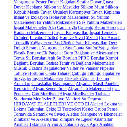
Yapıştırıcısı
Poster Duvar Kağıtları
Strafor
Duvar Çıtası
Duvar Kaplama
Silikon ve Mastikler
Silikon
Mum Silikon
Köpük
Mastik
Tavan Ürünleri
Kartonpiyer
Tavan Kaplama
İnşaat ve İzolasyon
İzolasyon Malzemeleri
Su Yalıtım
Malzemeleri
Isı Yalıtım Malzemeleri
Ses Yalıtım Malzemeleri
İnşaat Malzemeleri
Alçı
Cam Tuğla
Çimento
Beton Harcı
Çatı
Kaplama Malzemeleri
İnşaat Kimyasalları
İnşaat Temizlik
Ürünleri
Lavabo Çözücü
Harç ve Sıva Çözücü
Çok Amaçlı
Temizlik
Yağlayıcı ve Pas Çözücü
Yapı Kimyasalları
Derz
Dolgu
Seramik Yapıştırıcılar
Sıvı Conta
Strafor Yapıştırılar
Plastik Boru ve Ek Parçalar
Boru Bağlantı ve Aksesuarları
Temiz Su Boruları
Atık Su Boruları
PPRC Borular
Kombi
Bağlantı Boruları
Tesisat Tamir ve Bağlantı Malzemeleri
Musluk Uzatma
Regülatörler
Valfler ve Vanalar
Nipeller
Tahliye Hortumu
Conta
Taharet Çubuğu
Fittings
Tıpalar ve
Süzgeçler
İnşaat Makineleri
Elektrikli Vinçler
Taşıma
Arabaları
Caraskallar
Havlupanlar
Ahşaplar
Masif Paneller
Keresteler
Ahşap Seperatörler
Ahşap Çatı Malzemeleri
Çatı
Penceresi
Çatı Merdiveni
Ahşap Merdivenler
Trabzan
Sundurma
Menfezler
Banyo Menfezi
Su Deposu
HIRDAVAT EL ALETLERİ VE OTO
El Aletleri
Lokma ve
Lokma Takımları
Çekiç
El Testereleri
Kesici Grubu
Pense
Tornavida
Seramik ve Sıvacı Aletleri
Mengene ve İşkenceler
Zımbalar ve Aksesuarları
Zımpara ve Eğeler
Anahtarlar
Anahtar Takımları
Alyan Anahtarları
Açık Ağız Anahtar