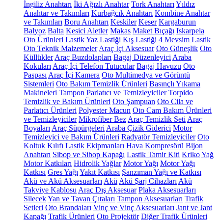
İngiliz Anahtarı
İki Ağızlı Anahtar
Tork Anahtarı
Yıldız
Anahtar ve Takımları
Kurbağcık Anahtarı
Kombine Anahtar
ve Takımları
Boru Anahtarı
Keskiler
Keser
Kargaburun
Balyoz
Balta
Kesici Aletler
Makas
Maket Bıçağı
Iskarpela
Oto Ürünleri
Lastik
Yaz Lastiği
Kış Lastiği
4 Mevsim Lastik
Oto Teknik Malzemeler
Araç İçi Aksesuar
Oto Güneşlik
Oto
Küllükler
Araç Buzdolapları
Bagaj Düzenleyici
Araba
Kokuları
Araç İçi Telefon Tutucular
Bagaj Havuzu
Oto
Paspası
Araç İçi Kamera
Oto Multimedya ve Görüntü
Sistemleri
Oto Bakım Temizlik Ürünleri
Basınçlı Yıkama
Makineleri
Tampon Parlatıcı ve Temizleyiciler
Torpido
Temizlik ve Bakım Ürünleri
Oto Şampuan
Oto Cila ve
Parlatıcı Ürünleri
Polyester Macun
Oto Cam Bakım Ürünleri
ve Temizleyiciler
Mikrofiber Bez
Araç Temizlik Seti
Araç
Boyaları
Araç Süpürgeleri
Araba Çizik Giderici
Motor
Temizleyici ve Bakım Ürünleri
Radyatör Temizleyiciler
Oto
Koltuk Kılıfı
Lastik Ekipmanları
Hava Kompresörü
Bijon
Anahtarı
Sibop ve Sibop Kapağı
Lastik Tamir Kiti
Kriko
Yağ
Motor Katkıları
Hidrolik Yağlar
Motor Yağı
Motor Yağı
Katkısı
Gres Yağı
Yakıt Katkısı
Şanzıman Yağı ve Katkısı
Akü ve Akü Aksesuarları
Akü
Akü Şarj Cihazları
Akü
Takviye Kablosu
Araç Dış Aksesuar
Plaka Aksesuarları
Silecek
Yan ve Tavan Çıtaları
Tampon Aksesuarları
Trafik
Setleri
Oto Brandaları
Vinç ve Vinç Aksesuarları
Jant ve Jant
Kapağı
Trafik Ürünleri
Oto Projektör
Diğer Trafik Ürünleri