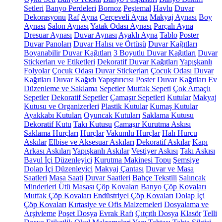
Setleri
Banyo Perdeleri
Bornoz
Peştemal
Havlu
Duvar
Dekorasyonu
Raf
Ayna
Çerçeveli Ayna
Makyaj Aynası
Boy
Aynası
Salon Aynası
Yatak Odası Aynası
Parçalı Ayna
Dresuar Aynası
Duvar Aynası
Ayaklı Ayna
Tablo
Poster
Duvar Panoları
Duvar Halısı ve Örtüsü
Duvar Kağıtları
Boyanabilir Duvar Kağıtları
3 Boyutlu Duvar Kağıtları
Duvar
Stickerları ve Etiketleri
Dekoratif Duvar Kağıtları
Yapışkanlı
Folyolar
Çocuk Odası Duvar Stickerları
Çocuk Odası Duvar
Kağıtları
Duvar Kağıdı Yapıştırıcısı
Poster Duvar Kağıtları
Ev
Düzenleme ve Saklama
Sepetler
Mutfak Sepeti
Çok Amaçlı
Sepetler
Dekoratif Sepetler
Çamaşır Sepetleri
Kutular
Makyaj
Kutusu ve Organizerleri
Plastik Kutular
Kumaş Kutular
Ayakkabı Kutuları
Oyuncak Kutuları
Saklama Kutusu
Dekoratif Kutu
Takı Kutusu
Çamaşır Kurutma Askısı
Saklama Hurçları
Hurçlar
Vakumlu Hurçlar
Halı Hurcu
Askılar
Elbise ve Aksesuar Askıları
Dekoratif Askılar
Kapı
Arkası Askıları
Yapışkanlı Askılar
Vestiyer Askısı
Takı Askısı
Bavul İçi Düzenleyici
Kurutma Makinesi Topu
Şemsiye
Dolap İçi Düzenleyici
Makyaj Çantası
Duvar ve Masa
Saatleri
Masa Saati
Duvar Saatleri
Bahçe Tekstili
Salıncak
Minderleri
Ütü Masası
Çöp Kovaları
Banyo Çöp Kovaları
Mutfak Çöp Kovaları
Endüstriyel Çöp Kovaları
Dolap İçi
Çöp Kovaları
Kırtasiye ve Ofis Malzemeleri
Dosyalama ve
Arşivleme
Poşet Dosya
Evrak Rafı
Çıtçıtlı Dosya
Klasör
Telli