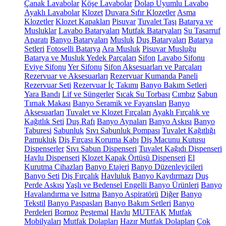
Çanak Lavabolar
Köşe Lavabolar
Dolap Uyumlu Lavabo
Ayaklı Lavabolar
Klozet
Duvara Sıfır Klozetler
Asma
Klozetler
Klozet Kapakları
Pisuvar
Tuvalet Taşı
Batarya ve
Musluklar
Lavabo Bataryaları
Mutfak Bataryaları
Su Tasarruf
Aparatı
Banyo Bataryaları
Musluk
Duş Bataryaları
Batarya
Setleri
Fotoselli Batarya
Ara Musluk
Pisuvar Musluğu
Batarya ve Musluk Yedek Parçaları
Sifon
Lavabo Sifonu
Eviye Sifonu
Yer Sifonu
Sifon Aksesuarları ve Parçaları
Rezervuar ve Aksesuarları
Rezervuar Kumanda Paneli
Rezervuar Seti
Rezervuar İç Takımı
Banyo Bakım Setleri
Yara Bandı
Lif ve Süngerler
Sıcak Su Torbası
Cımbız
Sabun
Tırnak Makası
Banyo Seramik ve Fayansları
Banyo
Aksesuarları
Tuvalet ve Klozet Fırçaları
Ayaklı Fırçalık ve
Kağıtlık Seti
Duş Rafı
Banyo Aynaları
Banyo Askısı
Banyo
Taburesi
Sabunluk
Sıvı Sabunluk Pompası
Tuvalet Kağıtlığı
Pamukluk
Diş Fırçası Koruma Kabı
Diş Macunu Kutusu
Dispenserler
Sıvı Sabun Dispenseri
Tuvalet Kağıdı Dispenseri
Havlu Dispenseri
Klozet Kapak Örtüsü Dispenseri
El
Kurutma Cihazları
Banyo Etajeri
Banyo Düzenleyicileri
Banyo Seti
Diş Fırçalık
Havluluk
Banyo Kaydırmazı
Duş
Perde Askısı
Yaşlı ve Bedensel Engelli Banyo Ürünleri
Banyo
Havalandırma ve Isıtma
Banyo Aspiratörü
Diğer
Banyo
Tekstil
Banyo Paspasları
Banyo Bakım Setleri
Banyo
Perdeleri
Bornoz
Peştemal
Havlu
MUTFAK
Mutfak
Mobilyaları
Mutfak Dolapları
Hazır Mutfak Dolapları
Çok