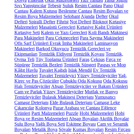
Dosya
Etiketlik
Okul Malzemeleri
Yazı Tahtası
Tahta Silgisi
Sıvı Yapıştırıcılar
Tebeşir
Suluk
Resim Çantası
Pano
Okul
Çantası
Kalem Kutusu
Beslenme Çantası
Resim Boyaları ve
Resim Boya Malzemeleri
Selobant
Ajanda
Defter
Okul
Defteri
Spiralli Defter
Fihrist
Not Defteri
Bloknot
Kırtasiye
Malzemeleri
Masaüstü Gereçleri
Kırtasiye Kağıt Ürünleri
Kırtasiye Seti
Kalem ve Yazı Gereçleri
Koli Bandı Makinesi
Para Makineleri
Para Çekmeceleri
Para Sayma Makineleri
Ofis Sarf Ürünleri
Evrak İmha Makineleri
Laminasyon
Makineleri
Barkod Okuyucu
Temizlik Gereçleri ve
Ekipmanları
Temizlik Eldiveni
Temizlik Kovası
Temizlik,
Ovma Teli
Tüy Toplama Ürünleri
Faraş
Çekpas
Fırça ve
Süpürge
Temizlik Bezleri
Temizlik Süngeri
Paspas ve Mop
Kâğıt Havlu
Tuvalet Kağıdı
Islak Mendil
Ev Temizlik
Malzemeleri
Tuvalet Temizleyici
Yüzey Temizleyiciler
Yağ,
Kireç ve Pas Çözücüler
Çubuklu Oda Kokusu
Oda Kokusu
Halı Temizleyiciler
Ahşap Temizleyiciler ve Bakım Ürünleri
Cam ve Parlak Yüzey Temizleyiciler
Mutfak ve Banyo
Temizleyiciler
Bulaşık Makinesi Deterjanı
Yumuşatıcı
Çamaşır Deterjanı
Elde Bulaşık Deterjanı
Çamaşır Leke
Çıkarıcılar
Kolonya
Pazar Arabası ve Çantası
Eğlence
Ürünleri
Parti Malzemeleri
Puzzle
Hobi Malzemeleri
Hobi
Boya ve Resim Malzemeleri
Ahşap Boyaları
Akrilik Boyalar
Sulu Boya
Yağlı Boya Seti
Eskitme Boyası
Cam ve Seramik
Boyaları
Metalik Boya
Şövale
Kumaş Boyaları
Resim Fırçası