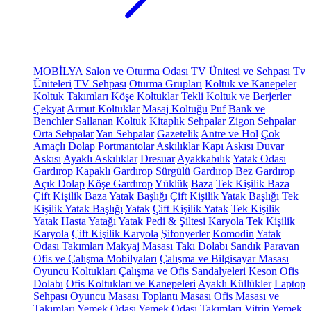
MOBİLYA
Salon ve Oturma Odası
TV Ünitesi ve Sehpası
Tv
Üniteleri
TV Sehpası
Oturma Grupları
Koltuk ve Kanepeler
Koltuk Takımları
Köşe Koltuklar
Tekli Koltuk ve Berjerler
Çekyat
Armut Koltuklar
Masaj Koltuğu
Puf
Bank ve
Benchler
Sallanan Koltuk
Kitaplık
Sehpalar
Zigon Sehpalar
Orta Sehpalar
Yan Sehpalar
Gazetelik
Antre ve Hol
Çok
Amaçlı Dolap
Portmantolar
Askılıklar
Kapı Askısı
Duvar
Askısı
Ayaklı Askılıklar
Dresuar
Ayakkabılık
Yatak Odası
Gardırop
Kapaklı Gardırop
Sürgülü Gardırop
Bez Gardırop
Açık Dolap
Köşe Gardırop
Yüklük
Baza
Tek Kişilik Baza
Çift Kişilik Baza
Yatak Başlığı
Çift Kişilik Yatak Başlığı
Tek
Kişilik Yatak Başlığı
Yatak
Çift Kişilik Yatak
Tek Kişilik
Yatak
Hasta Yatağı
Yatak Pedi & Şiltesi
Karyola
Tek Kişilik
Karyola
Çift Kişilik Karyola
Şifonyerler
Komodin
Yatak
Odası Takımları
Makyaj Masası
Takı Dolabı
Sandık
Paravan
Ofis ve Çalışma Mobilyaları
Çalışma ve Bilgisayar Masası
Oyuncu Koltukları
Çalışma ve Ofis Sandalyeleri
Keson
Ofis
Dolabı
Ofis Koltukları ve Kanepeleri
Ayaklı Küllükler
Laptop
Sehpası
Oyuncu Masası
Toplantı Masası
Ofis Masası ve
Takımları
Yemek Odası
Yemek Odası Takımları
Vitrin
Yemek