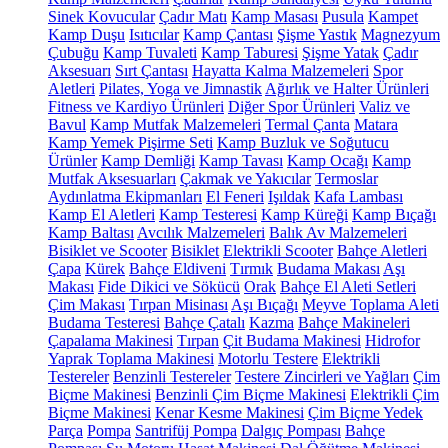
Sinek Kovucular
Çadır Matı
Kamp Masası
Pusula
Kampet
Kamp Duşu
Isıtıcılar
Kamp Çantası
Şişme Yastık
Magnezyum
Çubuğu
Kamp Tuvaleti
Kamp Taburesi
Şişme Yatak
Çadır
Aksesuarı
Sırt Çantası
Hayatta Kalma Malzemeleri
Spor
Aletleri
Pilates, Yoga ve Jimnastik
Ağırlık ve Halter Ürünleri
Fitness ve Kardiyo Ürünleri
Diğer Spor Ürünleri
Valiz ve
Bavul
Kamp Mutfak Malzemeleri
Termal Çanta
Matara
Kamp Yemek Pişirme Seti
Kamp Buzluk ve Soğutucu
Ürünler
Kamp Demliği
Kamp Tavası
Kamp Ocağı
Kamp
Mutfak Aksesuarları
Çakmak ve Yakıcılar
Termoslar
Aydınlatma Ekipmanları
El Feneri
Işıldak
Kafa Lambası
Kamp El Aletleri
Kamp Testeresi
Kamp Küreği
Kamp Bıçağı
Kamp Baltası
Avcılık Malzemeleri
Balık Av Malzemeleri
Bisiklet ve Scooter
Bisiklet
Elektrikli Scooter
Bahçe Aletleri
Çapa
Kürek
Bahçe Eldiveni
Tırmık
Budama Makası
Aşı
Makası
Fide Dikici ve Sökücü
Orak
Bahçe El Aleti Setleri
Çim Makası
Tırpan Misinası
Aşı Bıçağı
Meyve Toplama Aleti
Budama Testeresi
Bahçe Çatalı
Kazma
Bahçe Makineleri
Çapalama Makinesi
Tırpan
Çit Budama Makinesi
Hidrofor
Yaprak Toplama Makinesi
Motorlu Testere
Elektrikli
Testereler
Benzinli Testereler
Testere Zincirleri ve Yağları
Çim
Biçme Makinesi
Benzinli Çim Biçme Makinesi
Elektrikli Çim
Biçme Makinesi
Kenar Kesme Makinesi
Çim Biçme Yedek
Parça
Pompa
Santrifüj Pompa
Dalgıç Pompası
Bahçe