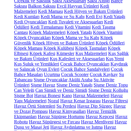
Çiçeklik ve Saksılık
Saksı Aksesuarları
Saksı Altlığı
Bahçe
Saksısı
Balkon Saksısı
Evcil Hayvan Ürünleri
Kedi
Malzemeleri
Kedi Maması
Kedi Hijyen ve Bakım Ürünleri
Kedi Kumları
Kedi Mama ve Su Kabı
Kedi Evi
Kedi Yatağı
Kedi Oyuncakları
Kedi Tuvaleti ve Aksesuarları
Kedi
Ödülleri
Kedi Tırmalaması
Kedi Vitamini
Kedi Taşıma
Çantası
Köpek Malzemeleri
Köpek Yatağı
Köpek Vitamini
Köpek Oyuncakları
Köpek Mama ve Su Kabı
Köpek
Güvenlik
Köpek Hijyen ve Bakım Ürünleri
Köpek Ödülleri
Köpek Maması
Köpek Kulübesi
Köpek Tasmaları
Köpek
Elbisesi
Köpek Kafesi
Kümesler
Kuş Malzemeleri
Kuş Sağlık
ve Bakım Ürünleri
Kuş Kafesleri ve Aksesuarları
Kuş Yemi
Kuş Suluk ve Yemlikleri
Çocuk Bahçe Oyuncakları
Kaydırak
ve Salıncak
Oyun Evleri
Çocuk Bahçe Sandalyeleri
Çocuk
Bahçe Masaları
Uçurtma
Çocuk Scooter
Çocuk Kaykay
Su
Tabancası
Şişme Oyuncaklar
Akülü Araba
Su Aktivite
Ürünleri
Şişme Havuz
Şişme Deniz Yatağı
Şişme Deniz Topu
Can Yeleği
Can Simidi ve Deniz Simidi
Şişme Deniz Kolluğu
Şişme Bot
Havuz Bonesi
Kano
Havuz Malzemeleri
Havuz
Yapı Malzemeleri
Nozul
Havuz Kenar Izgarası
Havuz Filtresi
Havuz Örtü Sistemleri
Su Perdesi
Havuz Dip Süzgeç
Havuz
ve Dozaj Pompası
Havuz Kimyasalları
Havuz Temizlik
Ekipmanları
Havuz Süpürge Hortumu
Havuz Kepçesi
Havuz
Robotu
Havuz Süpürgesi ve Fırçası
Havuz Merdiveni
Havuz
Duşu ve Masaj Jeti
Havuz Aydınlatma ve Isıtma
Havuz