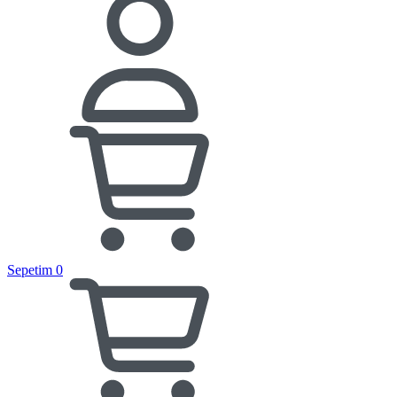
Sepetim
0