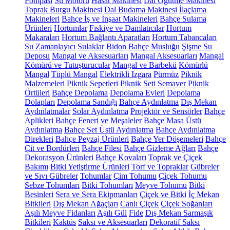
Pompası
Su Motoru
Hasat Makinesi
Dal Öğütme Makinesi
Toprak Burgu Makinesi
Dal Budama Makinesi
İlaçlama
Makineleri
Bahçe İş ve İnşaat Makineleri
Bahçe Sulama
Ürünleri
Hortumlar
Fıskiye ve Damlatıcılar
Hortum
Makaraları
Hortum Bağlantı Aparatları
Hortum Tabancaları
Su Zamanlayıcı
Sulaklar
Bidon
Bahçe Musluğu
Şişme Su
Deposu
Mangal ve Aksesuarları
Mangal Aksesuarları
Mangal
Kömürü ve Tutuşturucular
Mangal ve Barbekü
Kömürlü
Mangal
Tüplü Mangal
Elektrikli Izgara
Pürmüz
Piknik
Malzemeleri
Piknik Sepetleri
Piknik Seti
Semaver
Piknik
Örtüleri
Bahçe Depolama
Depolama Evleri
Depolama
Dolapları
Depolama Sandığı
Bahçe Aydınlatma
Dış Mekan
Aydınlatmalar
Solar Aydınlatma
Projektör ve Sensörler
Bahçe
Aplikleri
Bahçe Feneri ve Meşaleler
Bahçe Masa Üstü
Aydınlatma
Bahçe Set Üstü Aydınlatma
Bahçe Aydınlatma
Direkleri
Bahçe Peyzaj Ürünleri
Bahçe Yer Döşemeleri
Bahçe
Çit ve Bordürleri
Bahçe Filesi
Bahçe Gizleme Ağları
Bahçe
Dekorasyon Ürünleri
Bahçe Kovaları
Toprak ve Çiçek
Bakımı
Bitki Yetiştirme Ürünleri
Torf ve Topraklar
Gübreler
ve Sıvı Gübreler
Tohumlar
Çim Tohumu
Çiçek Tohumu
Sebze Tohumları
Bitki Tohumları
Meyve Tohumu
Bitki
Besinleri
Sera ve Sera Ekipmanları
Çiçek ve Bitki
İç Mekan
Bitkileri
Dış Mekan Ağaçları
Canlı Çiçek
Çiçek Soğanları
Aşılı Meyve Fidanları
Aşılı Gül
Fide
Dış Mekan Sarmaşık
Bitkileri
Kaktüs
Saksı ve Aksesuarları
Dekoratif Saksı