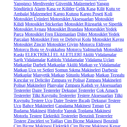
Yapıştırıcı
Merdivenler
Güvenlik Malzemeleri
Yangın
Söndürücü
Alarm
Kasa ve Kilitler
Çelik Kasa
Kilit
Kutu ve
Ambalaj Malzemeleri
Kargo Kutusu
Kargo Poşeti
Koli
Motosiklet Ürünleri
Motorsiklet Aksesuarları
Motosiklet
Kilidi
Motosiklet Stickerları
Motosiklet Rüzgarlık ve Siperlik
Motosiklet Aynası
Motosiklet Brandası
Motorsiklet Yedek
Parça
Motosiklet Fren Ekipmanları
Diğer Motosiklet Yedek
Parçaları
Motosiklet Fren ve Debriyaj Kolu
Motosiklet Kayışı
Motosiklet Zinciri
Motosiklet Giyim
Motorcu Eldiveni
Motorcu Botu ve Ayakkabısı
Motorcu Yağmurluk
Motosiklet
Kaskı
ELEKTRİKLİ EL ALETLERİ
Akülü Vidalamalar
Şarjlı Vidalamalar
Kablolu Vidalamalar
Vidalama Uçları
Matkaplar
Darbeli Matkaplar
Akülü Matkap ve Vidalamalar
Matkap Ucu ve Setleri
Somun Sıkma Makineleri
Darbesiz
Matkaplar
Manyetik Matkap
Sütunlu Matkap
Matkap Tezgahı
Kırıcılar ve Deliciler
Zımpara ve Polisaj
Zımpara Makineleri
Polisaj Makineleri
Planyalar
Zımpara Kağıdı ve Aksesuarları
Testereler
Daire Testereler
Dekupaj Testereler
Çok Amaçlı
Testereler
Tilki Kuyruğu Testereler
Testere Aksesuarları
Tilki
Kuyruğu Testere Ucu
Daire Testere Bıçağı
Dekupaj Testere
Ucu
Bahçe Makineleri
Çapalama Makinesi
Tırpan
Çit
Budama Makinesi
Hidrofor
Yaprak Toplama Makinesi
Motorlu Testere
Elektrikli Testereler
Benzinli Testereler
Testere Zincirleri ve Yağları
Çim Biçme Makinesi
Benzinli
Çim Biçme Makinesi
Elektrikli Çim Biçme Makinesi
Kenar