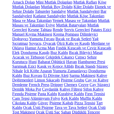
Amaçlı Dolap
Mini Mutfak Dolapları
Mutfak Rafları
Köşe
Mutfak Dolapları
Mutfak Boy Dolabı
Kiler Dolabı
Ekmek ve
Sebze Dolabı
Tabureler
Sandalye
Mutfak Sandalyeleri
Bar
Sandalyeleri
Katlanır Sandalyeler
Mutfak Köşe Takımları
Masa ve Masa Takımları
Yemek Masası ve Takımları
Mutfak
Masası ve Takımları
Eviye
Mutfak Bataryaları
Mutfak
Gereçleri
Kesme Tahtası
Rende
Servis Gereçleri
Patates Ezici
Manuel Kıyma Makinesi
Krema Pompası
Dilimleyici
Doğrayıcı
Yumurta Fırçası
Bıçak ve Bıçak Setleri
Yağ
Sıçratmaz
Soyucu, Oyacak
Ölçü Kabı ve Kaşığı
Merdane ve
Oklava
Hamur Açma Matı
Fındık Kıracağı ve Ceviz Kıracağı
Elek
Dondurma Kaşığı
Buz Kalıbı
Bıçak Bileyici Masat
Açacak ve Tirbuşon
Çekirdek Çıkarıcı
Çırpıcı
Sebze
Kurutucu
Huni
Baharat Öğütücü
Havan
Hamburger Presi
Sarımsak Ezici
Kaşık ve Kepçe Altlığı
Bıçak Standı
Süzgeç
Nihale
İçli Köfte Aparatı
Yumurta Zamanlayıcı
Dondurma
Kalıbı
Buz Kovası
Et Dövme Aleti
Sarma Makinesi
Kahve
Değirmenleri
Limon Sıkacağı
Pişirme Grubu
Çay ve Kahve
Demleme
French Press
Dripper
Chemex
Cezve
Çay Süzgeci
Demlik
Moka Pot
Çaydanlık
Kahve Filtresi
Sifon Kahve
Fırında Pişirme
Pasta Kalıbı
Kurabiye Kalıbı
Fırın Tepsisi
Cam Tepsi
Alüminyum Folyo
Kek Kalıbı
Muffin Kalıbı
Çikolata Kalıbı
Güveç
Pişirme Kağıdı
Pizza Tepsisi
Tart
Kalıbı
Ocak Üstü Pişirme
Tava ve Tava Setleri
Ocak Üstü
Tost Makinesi
Ocak Üstü Sac
Sahan
Düdüklü Tencere