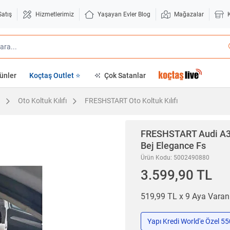
Satış
Hizmetlerimiz
Yaşayan Evler Blog
Mağazalar
ünler
Koçtaş Outlet ⭐
Çok Satanlar
Oto Koltuk Kılıfı
FRESHSTART Oto Koltuk Kılıfı
FRESHSTART
Audi A3
Bej Elegance Fs
Ürün Kodu: 5002490880
3.599,90 TL
519,99 TL x 9 Aya Vara
Yapı Kredi World'e Özel 5