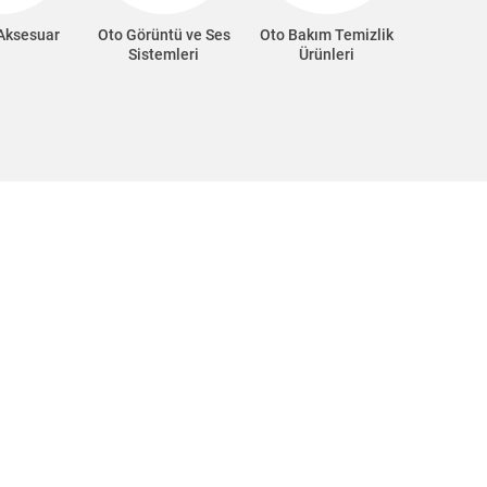
 Aksesuar
Oto Görüntü ve Ses
Oto Bakım Temizlik
Oto Süp
Sistemleri
Ürünleri