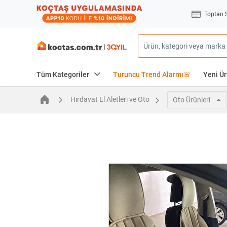
Toptan 
Tüm Kategoriler
Turuncu Trend Alarmı🚨
Yeni Ür
Hırdavat El Aletleri ve Oto
Oto Ürünleri