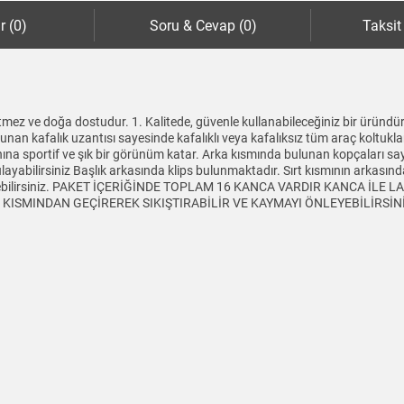
r (0)
Soru & Cevap (0)
Taksit
mez ve doğa dostudur. 1. Kalitede, güvenle kullanabileceğiniz bir üründür
lunan kafalık uzantısı sayesinde kafalıklı veya kafalıksız tüm araç koltukl
aynına sportif ve şık bir görünüm katar. Arka kısmında bulunan kopçaları sa
yabilirsiniz Başlık arkasında klips bulunmaktadır. Sırt kısmının arkasında 
tleyebilirsiniz. PAKET İÇERİĞİNDE TOPLAM 16 KANCA VARDIR KANCA İLE
SMINDAN GEÇİREREK SIKIŞTIRABİLİR VE KAYMAYI ÖNLEYEBİLİRSİNİZ Ürü