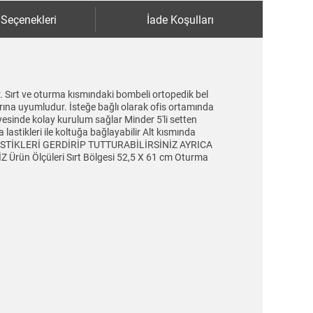
 Seçenekleri
İade Koşulları
. Sırt ve oturma kısmındaki bombeli ortopedik bel
arına uyumludur. İsteğe bağlı olarak ofis ortamında
yesinde kolay kurulum sağlar Minder 5'li setten
lastikleri ile koltuğa bağlayabilir Alt kısmında
 LASTİKLERİ GERDİRİP TUTTURABİLİRSİNİZ AYRICA
n Ölçüleri Sırt Bölgesi 52,5 X 61 cm Oturma