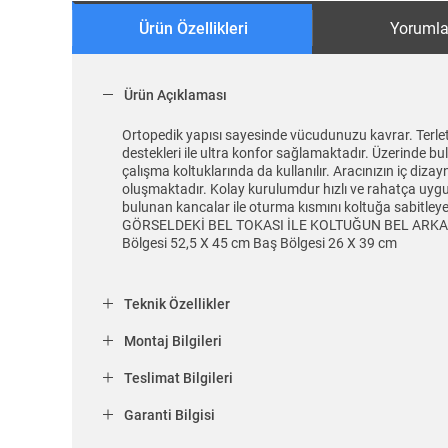
Ürün Özellikleri
Yorumla
Ürün Açıklaması
Ortopedik yapısı sayesinde vücudunuzu kavrar. Terlet
destekleri ile ultra konfor sağlamaktadır. Üzerinde bu
çalışma koltuklarında da kullanılır. Aracınızın iç diz
oluşmaktadır. Kolay kurulumdur hızlı ve rahatça uygula
bulunan kancalar ile oturma kısmını koltuğa sabi
GÖRSELDEKİ BEL TOKASI İLE KOLTUĞUN BEL ARKA KI
Bölgesi 52,5 X 45 cm Baş Bölgesi 26 X 39 cm
Teknik Özellikler
Montaj Bilgileri
Teslimat Bilgileri
Garanti Bilgisi