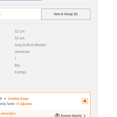
Soru & Cevap (0)
52
cm
52
cm
Araç Koltuk Minderi
Universal
1
Bej
Kumaş
at
●
Ücretsiz Kargo
iliş Tarihi:
13 Ağustos
 edileceğini
Konum Seçiniz