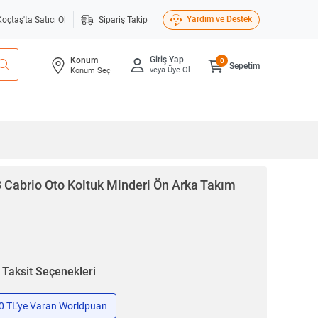
Yardım ve Destek
Koçtaş'ta Satıcı Ol
Sipariş Takip
Giriş Yap
Konum
0
Sepetim
veya Üye Ol
Konum Seç
 Cabrio Oto Koltuk Minderi Ön Arka Takım
n
Taksit Seçenekleri
50 TL'ye Varan Worldpuan