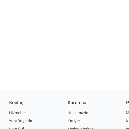
Koçtaş
Kurumsal
P
Hizmetler
Hakkımızda
M
Yanı Başında
Kariyer
K
Usta Bul
Medya Merkezi
İ