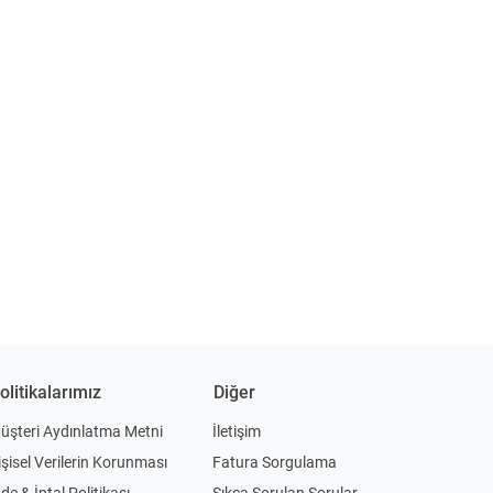
olitikalarımız
Diğer
üşteri Aydınlatma Metni
İletişim
işisel Verilerin Korunması
Fatura Sorgulama
ade & İptal Politikası
Sıkça Sorulan Sorular