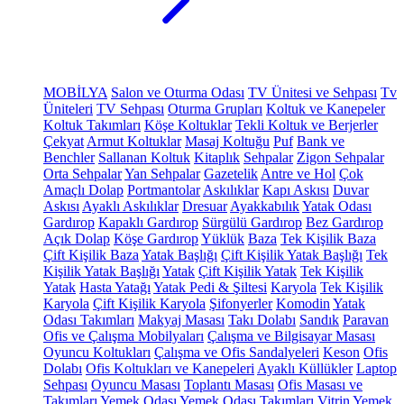
MOBİLYA
Salon ve Oturma Odası
TV Ünitesi ve Sehpası
Tv
Üniteleri
TV Sehpası
Oturma Grupları
Koltuk ve Kanepeler
Koltuk Takımları
Köşe Koltuklar
Tekli Koltuk ve Berjerler
Çekyat
Armut Koltuklar
Masaj Koltuğu
Puf
Bank ve
Benchler
Sallanan Koltuk
Kitaplık
Sehpalar
Zigon Sehpalar
Orta Sehpalar
Yan Sehpalar
Gazetelik
Antre ve Hol
Çok
Amaçlı Dolap
Portmantolar
Askılıklar
Kapı Askısı
Duvar
Askısı
Ayaklı Askılıklar
Dresuar
Ayakkabılık
Yatak Odası
Gardırop
Kapaklı Gardırop
Sürgülü Gardırop
Bez Gardırop
Açık Dolap
Köşe Gardırop
Yüklük
Baza
Tek Kişilik Baza
Çift Kişilik Baza
Yatak Başlığı
Çift Kişilik Yatak Başlığı
Tek
Kişilik Yatak Başlığı
Yatak
Çift Kişilik Yatak
Tek Kişilik
Yatak
Hasta Yatağı
Yatak Pedi & Şiltesi
Karyola
Tek Kişilik
Karyola
Çift Kişilik Karyola
Şifonyerler
Komodin
Yatak
Odası Takımları
Makyaj Masası
Takı Dolabı
Sandık
Paravan
Ofis ve Çalışma Mobilyaları
Çalışma ve Bilgisayar Masası
Oyuncu Koltukları
Çalışma ve Ofis Sandalyeleri
Keson
Ofis
Dolabı
Ofis Koltukları ve Kanepeleri
Ayaklı Küllükler
Laptop
Sehpası
Oyuncu Masası
Toplantı Masası
Ofis Masası ve
Takımları
Yemek Odası
Yemek Odası Takımları
Vitrin
Yemek