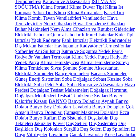
Termometresi
Karavan ve Aksesuarları
ISITMA VE
SOĞUTMA
Klima
Portatif Klima
Duvar Tipi Klima
Isı
Pompası
Salon Tipi Klima
Klima Kumandası
Kaset Tipi
Klima
Kombi
Tavan Vantilatörleri
Vantilatörler
Hava
Temizleyiciler
Nem Cihazları
Hava Temizleme Cihazları
Buhar Makineleri
Nem Alma Cihazları ve Rutubet Gidericiler
Elektrikli Isıtıcılar
Quartz Isıtıcılar
Infrared Isıtıcılar
Kule Tipi
Isıtıcılar
Yağlı Radyatör
Fanlı Isıtıcılar
Elektrikli Radyatörler
Dış Mekan Isıtıcılar
Havlupanlar
Radyatörler
Termosifonlar
Şofbenler
Ani Su Isıtıcı
Isıtma ve Soğutma Yedek Parça
Radyatör Vanaları
Termostat
Klima Yedek Parça
Radyatör
Yedek Parça
Klima Temizleyicisi
Klima Temizleme Spreyi
Klima Temizleme Sıvısı
Şömine
Şömine Aksesuarları
Elektrikli Şömineler
Bahçe Şömineleri
Bacasız Şömineler
Güneş Enerji Sistemleri
Soba
Doğalgaz Sobası
Kuzine Soba
Elektrikli Soba
Pelet Soba
Soba Borusu ve Aksesuarları
Hava
Perdesi
Doğalgaz Tesisat Malzemeleri
Doğalgaz Hortumu
Doğalgaz Menfezleri
Tesisat Temizleme Sıvıları
Boyler
Kalorifer Kazanı
BANYO
Banyo Dolapları
Aynalı Banyo
Dolabı
Banyo Boy Dolapları
Lavabolu Banyo Dolapları
Çok
Amaçlı Banyo Dolapları
Çamaşır Makinesi Dolapları
Ecza
Dolabı
Banyo Rafları
Duş Sistemleri
Duşakabin
Duş
Tekneleri
Jakuziler
Küvet
Duş Setleri
Duş Sistemleri
Duş
Başlıkları
Duş Kolonları
Sürgülü Duş Setleri
Duş Spiralleri
El
Duşu
Vitrifiyeler
Lavabolar
Çanak Lavabolar
Köşe Lavabolar