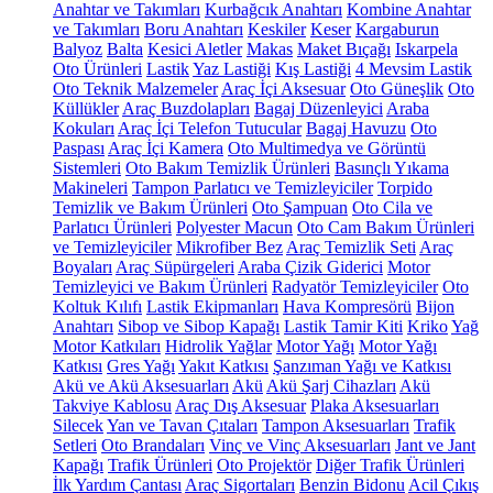
Anahtar ve Takımları
Kurbağcık Anahtarı
Kombine Anahtar
ve Takımları
Boru Anahtarı
Keskiler
Keser
Kargaburun
Balyoz
Balta
Kesici Aletler
Makas
Maket Bıçağı
Iskarpela
Oto Ürünleri
Lastik
Yaz Lastiği
Kış Lastiği
4 Mevsim Lastik
Oto Teknik Malzemeler
Araç İçi Aksesuar
Oto Güneşlik
Oto
Küllükler
Araç Buzdolapları
Bagaj Düzenleyici
Araba
Kokuları
Araç İçi Telefon Tutucular
Bagaj Havuzu
Oto
Paspası
Araç İçi Kamera
Oto Multimedya ve Görüntü
Sistemleri
Oto Bakım Temizlik Ürünleri
Basınçlı Yıkama
Makineleri
Tampon Parlatıcı ve Temizleyiciler
Torpido
Temizlik ve Bakım Ürünleri
Oto Şampuan
Oto Cila ve
Parlatıcı Ürünleri
Polyester Macun
Oto Cam Bakım Ürünleri
ve Temizleyiciler
Mikrofiber Bez
Araç Temizlik Seti
Araç
Boyaları
Araç Süpürgeleri
Araba Çizik Giderici
Motor
Temizleyici ve Bakım Ürünleri
Radyatör Temizleyiciler
Oto
Koltuk Kılıfı
Lastik Ekipmanları
Hava Kompresörü
Bijon
Anahtarı
Sibop ve Sibop Kapağı
Lastik Tamir Kiti
Kriko
Yağ
Motor Katkıları
Hidrolik Yağlar
Motor Yağı
Motor Yağı
Katkısı
Gres Yağı
Yakıt Katkısı
Şanzıman Yağı ve Katkısı
Akü ve Akü Aksesuarları
Akü
Akü Şarj Cihazları
Akü
Takviye Kablosu
Araç Dış Aksesuar
Plaka Aksesuarları
Silecek
Yan ve Tavan Çıtaları
Tampon Aksesuarları
Trafik
Setleri
Oto Brandaları
Vinç ve Vinç Aksesuarları
Jant ve Jant
Kapağı
Trafik Ürünleri
Oto Projektör
Diğer Trafik Ürünleri
İlk Yardım Çantası
Araç Sigortaları
Benzin Bidonu
Acil Çıkış