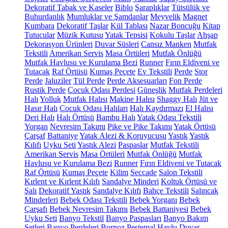
Dekoratif Tabak ve Kaseler
Biblo
Şaraplıklar
Tütsülük ve
Buhurdanlık
Mumluklar ve Şamdanlar
Meyvelik
Magnet
Kumbara
Dekoratif Taşlar
Kül Tablası
Nazar Boncuğu
Kitap
Tutucular
Müzik Kutusu
Yatak Tepsisi
Kokulu Taşlar
Ahşap
Dekorasyon Ürünleri
Duvar Süsleri
Cansız Manken
Mutfak
Tekstili
Amerikan Servis
Masa Örtüleri
Mutfak Önlüğü
Mutfak Havlusu ve Kurulama Bezi
Runner
Fırın Eldiveni ve
Tutacak
Raf Örtüsü
Kumaş Peçete
Ev Tekstili
Perde
Stor
Perde
Jaluziler
Tül Perde
Perde Aksesuarları
Fon Perde
Rustik Perde
Çocuk Odası Perdesi
Güneşlik
Mutfak Perdeleri
Halı
Yolluk
Mutfak Halısı
Makine Halısı
Shaggy Halı
Jüt ve
Hasır Halı
Çocuk Odası Halıları
Halı Kaydırmazı
El Halısı
Deri Halı
Halı Örtüsü
Bambu Halı
Yatak Odası Tekstili
Yorgan
Nevresim Takımı
Pike ve Pike Takımı
Yatak Örtüsü
Çarşaf
Battaniye
Yatak Alezi & Koruyucusu
Yastık
Yastık
Kılıfı
Uyku Seti
Yastık Alezi
Paspaslar
Mutfak Tekstili
Amerikan Servis
Masa Örtüleri
Mutfak Önlüğü
Mutfak
Havlusu ve Kurulama Bezi
Runner
Fırın Eldiveni ve Tutacak
Raf Örtüsü
Kumaş Peçete
Kilim
Seccade
Salon Tekstili
Kırlent ve Kırlent Kılıfı
Sandalye Minderi
Koltuk Örtüsü ve
Şalı
Dekoratif Yastık
Sandalye Kılıfı
Bahçe Tekstili
Salıncak
Minderleri
Bebek Odası Tekstili
Bebek Yorganı
Bebek
Çarşafı
Bebek Nevresim Takımı
Bebek Battaniyesi
Bebek
Uyku Seti
Banyo Tekstil
Banyo Paspasları
Banyo Bakım
Setleri
Banyo Perdeleri
Bornoz
Peştemal
Havlu
Duvar