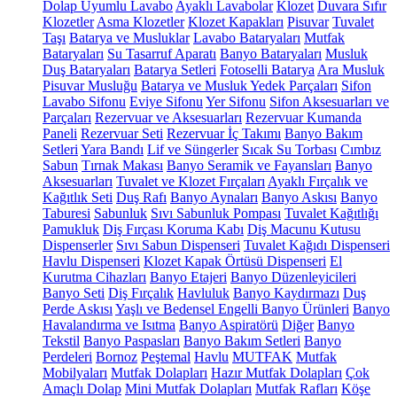
Dolap Uyumlu Lavabo
Ayaklı Lavabolar
Klozet
Duvara Sıfır
Klozetler
Asma Klozetler
Klozet Kapakları
Pisuvar
Tuvalet
Taşı
Batarya ve Musluklar
Lavabo Bataryaları
Mutfak
Bataryaları
Su Tasarruf Aparatı
Banyo Bataryaları
Musluk
Duş Bataryaları
Batarya Setleri
Fotoselli Batarya
Ara Musluk
Pisuvar Musluğu
Batarya ve Musluk Yedek Parçaları
Sifon
Lavabo Sifonu
Eviye Sifonu
Yer Sifonu
Sifon Aksesuarları ve
Parçaları
Rezervuar ve Aksesuarları
Rezervuar Kumanda
Paneli
Rezervuar Seti
Rezervuar İç Takımı
Banyo Bakım
Setleri
Yara Bandı
Lif ve Süngerler
Sıcak Su Torbası
Cımbız
Sabun
Tırnak Makası
Banyo Seramik ve Fayansları
Banyo
Aksesuarları
Tuvalet ve Klozet Fırçaları
Ayaklı Fırçalık ve
Kağıtlık Seti
Duş Rafı
Banyo Aynaları
Banyo Askısı
Banyo
Taburesi
Sabunluk
Sıvı Sabunluk Pompası
Tuvalet Kağıtlığı
Pamukluk
Diş Fırçası Koruma Kabı
Diş Macunu Kutusu
Dispenserler
Sıvı Sabun Dispenseri
Tuvalet Kağıdı Dispenseri
Havlu Dispenseri
Klozet Kapak Örtüsü Dispenseri
El
Kurutma Cihazları
Banyo Etajeri
Banyo Düzenleyicileri
Banyo Seti
Diş Fırçalık
Havluluk
Banyo Kaydırmazı
Duş
Perde Askısı
Yaşlı ve Bedensel Engelli Banyo Ürünleri
Banyo
Havalandırma ve Isıtma
Banyo Aspiratörü
Diğer
Banyo
Tekstil
Banyo Paspasları
Banyo Bakım Setleri
Banyo
Perdeleri
Bornoz
Peştemal
Havlu
MUTFAK
Mutfak
Mobilyaları
Mutfak Dolapları
Hazır Mutfak Dolapları
Çok
Amaçlı Dolap
Mini Mutfak Dolapları
Mutfak Rafları
Köşe