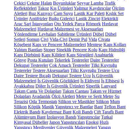
Çekici
Çekme Halatı
Boyunluklar
Seyyar Lamba
Trafik
Reflektörleri
Takoz
Kış Ürünleri
Yağmur Kaydırıcılar
Ölçüm
Aletleri
Buz Kazıyıcı
Cam Suyu
Lastik Kar Paleti
Kışlık Set
Ürünler
Antifrizler
Buğu Giderici
Lastik Zinciri
Elektrikli
Araç Şarj İstasyonları
Oto Yedek Parça
Römork
Hırdavat
Malzemeleri
Hırdavat Malzemesi ve Aksesuarları
Yönlendirme Levhaları
Sabitleme Ürünleri
Dübel
Dübel
Setleri
Somun
Çivi
Vida-Çivi
Demir Pul
Vida
Civata
Köşebent
Kapı ve Pencere Malzemeleri
Menteşe
Kapı Kolları
Yalıtım Bantları
Stoper
Sineklik
Pencere Kolu
Kapı Hidroliği
Kapı Dürbünü
Kapı Kilitleri
Kapı Sürgüleri
Anahtarlık
Gönye
Posta Kutuları
Tekerlek
Testereler
Daire Testereler
Dekupaj Testereler
Çok Amaçlı Testereler
Tilki Kuyruğu
Testereler
Testere Aksesuarları
Tilki Kuyruğu Testere Ucu
Daire Testere Bıçağı
Dekupaj Testere Ucu
İş Güvenlik
Malzemeleri
İş Güvenlik Gözlükleri
İş Eldiveni
İş Elbisesi
İş
Ayakkabısı
Diğer İş Güvenlik Ürünleri
Siperlik
Lanyard
Takım Çanta Ve Dolapları
Takım Çantası
Takım ve Hizmet
Dolapları
Avadanlık
Ölçü Aletleri
Metre ve Şerit Metre
Su
Terazisi
Oda Termostatı
Silikon ve Mastikler
Silikon
Mum
Silikon
Köpük
Mastik
Yapıştırıcı ve Bantlar
Bant
Teflon Bant
Elektrik Bandı
Kaydırmaz Bant
Koli Bandı
Çift Taraflı Bant
Alüminyum Bant
İzolasyon Bandı
Yapıştırıcılar
Tutkal
Kimyasal Dübeller
Japon Yapıştırıcıları
Epoksi
Hızlı
Yapıştırıcı
Merdivenler
Güvenlik Malzemeleri
Yangın