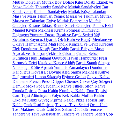
Mutfak Dolapları
Mutfak Boy Dolabı
Kiler Dolabı
Ekmek ve
Sebze Dolabı
Tabureler
Sandalye
Mutfak Sandalyeleri
Bar
Sandalyeleri
Katlanır Sandalyeler
Mutfak Köşe Takımları
Masa ve Masa Takımları
Yemek Masası ve Takımları
Mutfak
Masası ve Takımları
Eviye
Mutfak Bataryaları
Mutfak
Gereçleri
Kesme Tahtası
Rende
Servis Gereçleri
Patates Ezici
Manuel Kıyma Makinesi
Krema Pompası
Dilimleyici
Doğrayıcı
Yumurta Fırçası
Bıçak ve Bıçak Setleri
Yağ
Sıçratmaz
Soyucu, Oyacak
Ölçü Kabı ve Kaşığı
Merdane ve
Oklava
Hamur Açma Matı
Fındık Kıracağı ve Ceviz Kıracağı
Elek
Dondurma Kaşığı
Buz Kalıbı
Bıçak Bileyici Masat
Açacak ve Tirbuşon
Çekirdek Çıkarıcı
Çırpıcı
Sebze
Kurutucu
Huni
Baharat Öğütücü
Havan
Hamburger Presi
Sarımsak Ezici
Kaşık ve Kepçe Altlığı
Bıçak Standı
Süzgeç
Nihale
İçli Köfte Aparatı
Yumurta Zamanlayıcı
Dondurma
Kalıbı
Buz Kovası
Et Dövme Aleti
Sarma Makinesi
Kahve
Değirmenleri
Limon Sıkacağı
Pişirme Grubu
Çay ve Kahve
Demleme
French Press
Dripper
Chemex
Cezve
Çay Süzgeci
Demlik
Moka Pot
Çaydanlık
Kahve Filtresi
Sifon Kahve
Fırında Pişirme
Pasta Kalıbı
Kurabiye Kalıbı
Fırın Tepsisi
Cam Tepsi
Alüminyum Folyo
Kek Kalıbı
Muffin Kalıbı
Çikolata Kalıbı
Güveç
Pişirme Kağıdı
Pizza Tepsisi
Tart
Kalıbı
Ocak Üstü Pişirme
Tava ve Tava Setleri
Ocak Üstü
Tost Makinesi
Ocak Üstü Sac
Sahan
Düdüklü Tencere
Tencere ve Tava Aksesuarları
Tencere ve Tencere Setleri
Çöp