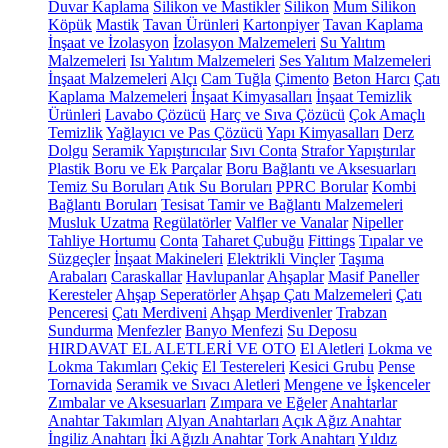
Duvar Kaplama
Silikon ve Mastikler
Silikon
Mum Silikon
Köpük
Mastik
Tavan Ürünleri
Kartonpiyer
Tavan Kaplama
İnşaat ve İzolasyon
İzolasyon Malzemeleri
Su Yalıtım
Malzemeleri
Isı Yalıtım Malzemeleri
Ses Yalıtım Malzemeleri
İnşaat Malzemeleri
Alçı
Cam Tuğla
Çimento
Beton Harcı
Çatı
Kaplama Malzemeleri
İnşaat Kimyasalları
İnşaat Temizlik
Ürünleri
Lavabo Çözücü
Harç ve Sıva Çözücü
Çok Amaçlı
Temizlik
Yağlayıcı ve Pas Çözücü
Yapı Kimyasalları
Derz
Dolgu
Seramik Yapıştırıcılar
Sıvı Conta
Strafor Yapıştırılar
Plastik Boru ve Ek Parçalar
Boru Bağlantı ve Aksesuarları
Temiz Su Boruları
Atık Su Boruları
PPRC Borular
Kombi
Bağlantı Boruları
Tesisat Tamir ve Bağlantı Malzemeleri
Musluk Uzatma
Regülatörler
Valfler ve Vanalar
Nipeller
Tahliye Hortumu
Conta
Taharet Çubuğu
Fittings
Tıpalar ve
Süzgeçler
İnşaat Makineleri
Elektrikli Vinçler
Taşıma
Arabaları
Caraskallar
Havlupanlar
Ahşaplar
Masif Paneller
Keresteler
Ahşap Seperatörler
Ahşap Çatı Malzemeleri
Çatı
Penceresi
Çatı Merdiveni
Ahşap Merdivenler
Trabzan
Sundurma
Menfezler
Banyo Menfezi
Su Deposu
HIRDAVAT EL ALETLERİ VE OTO
El Aletleri
Lokma ve
Lokma Takımları
Çekiç
El Testereleri
Kesici Grubu
Pense
Tornavida
Seramik ve Sıvacı Aletleri
Mengene ve İşkenceler
Zımbalar ve Aksesuarları
Zımpara ve Eğeler
Anahtarlar
Anahtar Takımları
Alyan Anahtarları
Açık Ağız Anahtar
İngiliz Anahtarı
İki Ağızlı Anahtar
Tork Anahtarı
Yıldız