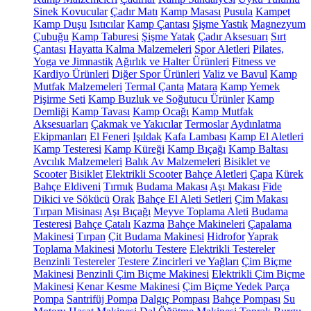
Sinek Kovucular
Çadır Matı
Kamp Masası
Pusula
Kampet
Kamp Duşu
Isıtıcılar
Kamp Çantası
Şişme Yastık
Magnezyum
Çubuğu
Kamp Taburesi
Şişme Yatak
Çadır Aksesuarı
Sırt
Çantası
Hayatta Kalma Malzemeleri
Spor Aletleri
Pilates,
Yoga ve Jimnastik
Ağırlık ve Halter Ürünleri
Fitness ve
Kardiyo Ürünleri
Diğer Spor Ürünleri
Valiz ve Bavul
Kamp
Mutfak Malzemeleri
Termal Çanta
Matara
Kamp Yemek
Pişirme Seti
Kamp Buzluk ve Soğutucu Ürünler
Kamp
Demliği
Kamp Tavası
Kamp Ocağı
Kamp Mutfak
Aksesuarları
Çakmak ve Yakıcılar
Termoslar
Aydınlatma
Ekipmanları
El Feneri
Işıldak
Kafa Lambası
Kamp El Aletleri
Kamp Testeresi
Kamp Küreği
Kamp Bıçağı
Kamp Baltası
Avcılık Malzemeleri
Balık Av Malzemeleri
Bisiklet ve
Scooter
Bisiklet
Elektrikli Scooter
Bahçe Aletleri
Çapa
Kürek
Bahçe Eldiveni
Tırmık
Budama Makası
Aşı Makası
Fide
Dikici ve Sökücü
Orak
Bahçe El Aleti Setleri
Çim Makası
Tırpan Misinası
Aşı Bıçağı
Meyve Toplama Aleti
Budama
Testeresi
Bahçe Çatalı
Kazma
Bahçe Makineleri
Çapalama
Makinesi
Tırpan
Çit Budama Makinesi
Hidrofor
Yaprak
Toplama Makinesi
Motorlu Testere
Elektrikli Testereler
Benzinli Testereler
Testere Zincirleri ve Yağları
Çim Biçme
Makinesi
Benzinli Çim Biçme Makinesi
Elektrikli Çim Biçme
Makinesi
Kenar Kesme Makinesi
Çim Biçme Yedek Parça
Pompa
Santrifüj Pompa
Dalgıç Pompası
Bahçe Pompası
Su