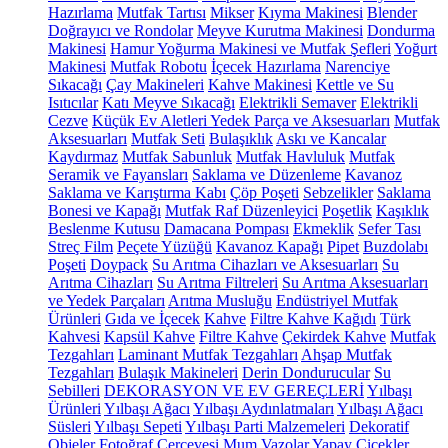
Hazırlama
Mutfak Tartısı
Mikser
Kıyma Makinesi
Blender
Doğrayıcı ve Rondolar
Meyve Kurutma Makinesi
Dondurma
Makinesi
Hamur Yoğurma Makinesi ve Mutfak Şefleri
Yoğurt
Makinesi
Mutfak Robotu
İçecek Hazırlama
Narenciye
Sıkacağı
Çay Makineleri
Kahve Makinesi
Kettle ve Su
Isıtıcılar
Katı Meyve Sıkacağı
Elektrikli Semaver
Elektrikli
Cezve
Küçük Ev Aletleri Yedek Parça ve Aksesuarları
Mutfak
Aksesuarları
Mutfak Seti
Bulaşıklık
Askı ve Kancalar
Kaydırmaz
Mutfak Sabunluk
Mutfak Havluluk
Mutfak
Seramik ve Fayansları
Saklama ve Düzenleme
Kavanoz
Saklama ve Karıştırma Kabı
Çöp Poşeti
Sebzelikler
Saklama
Bonesi ve Kapağı
Mutfak Raf Düzenleyici
Poşetlik
Kaşıklık
Beslenme Kutusu
Damacana Pompası
Ekmeklik
Sefer Tası
Streç Film
Peçete Yüzüğü
Kavanoz Kapağı
Pipet
Buzdolabı
Poşeti
Doypack
Su Arıtma Cihazları ve Aksesuarları
Su
Arıtma Cihazları
Su Arıtma Filtreleri
Su Arıtma Aksesuarları
ve Yedek Parçaları
Arıtma Musluğu
Endüstriyel Mutfak
Ürünleri
Gıda ve İçecek
Kahve
Filtre Kahve Kağıdı
Türk
Kahvesi
Kapsül Kahve
Filtre Kahve
Çekirdek Kahve
Mutfak
Tezgahları
Laminant Mutfak Tezgahları
Ahşap Mutfak
Tezgahları
Bulaşık Makineleri
Derin Dondurucular
Su
Sebilleri
DEKORASYON VE EV GEREÇLERİ
Yılbaşı
Ürünleri
Yılbaşı Ağacı
Yılbaşı Aydınlatmaları
Yılbaşı Ağacı
Süsleri
Yılbaşı Sepeti
Yılbaşı Parti Malzemeleri
Dekoratif
Objeler
Fotoğraf Çerçevesi
Mum
Vazolar
Yapay Çiçekler