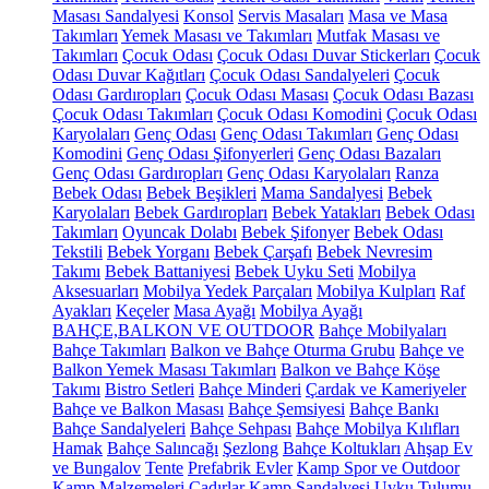
Masası Sandalyesi
Konsol
Servis Masaları
Masa ve Masa
Takımları
Yemek Masası ve Takımları
Mutfak Masası ve
Takımları
Çocuk Odası
Çocuk Odası Duvar Stickerları
Çocuk
Odası Duvar Kağıtları
Çocuk Odası Sandalyeleri
Çocuk
Odası Gardıropları
Çocuk Odası Masası
Çocuk Odası Bazası
Çocuk Odası Takımları
Çocuk Odası Komodini
Çocuk Odası
Karyolaları
Genç Odası
Genç Odası Takımları
Genç Odası
Komodini
Genç Odası Şifonyerleri
Genç Odası Bazaları
Genç Odası Gardıropları
Genç Odası Karyolaları
Ranza
Bebek Odası
Bebek Beşikleri
Mama Sandalyesi
Bebek
Karyolaları
Bebek Gardıropları
Bebek Yatakları
Bebek Odası
Takımları
Oyuncak Dolabı
Bebek Şifonyer
Bebek Odası
Tekstili
Bebek Yorganı
Bebek Çarşafı
Bebek Nevresim
Takımı
Bebek Battaniyesi
Bebek Uyku Seti
Mobilya
Aksesuarları
Mobilya Yedek Parçaları
Mobilya Kulpları
Raf
Ayakları
Keçeler
Masa Ayağı
Mobilya Ayağı
BAHÇE,BALKON VE OUTDOOR
Bahçe Mobilyaları
Bahçe Takımları
Balkon ve Bahçe Oturma Grubu
Bahçe ve
Balkon Yemek Masası Takımları
Balkon ve Bahçe Köşe
Takımı
Bistro Setleri
Bahçe Minderi
Çardak ve Kameriyeler
Bahçe ve Balkon Masası
Bahçe Şemsiyesi
Bahçe Bankı
Bahçe Sandalyeleri
Bahçe Sehpası
Bahçe Mobilya Kılıfları
Hamak
Bahçe Salıncağı
Şezlong
Bahçe Koltukları
Ahşap Ev
ve Bungalov
Tente
Prefabrik Evler
Kamp Spor ve Outdoor
Kamp Malzemeleri
Çadırlar
Kamp Sandalyesi
Uyku Tulumu