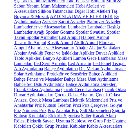
Şiş
Takı Yapım Malzemeleri
Takı Pensesi
Boncuk
Mum &
Sabun Yapımı
Mum Malzemeleri
Hobi Aletleri ve
Aksesuarları
Silikon Tabancaları
Diğer Hobi Aletleri
Taş
Boyama & Mozaik
AYDINLATMA VE ELEKTRİK
Ev
Aydınlatmaları
Avizeler
Sarkıt Avizeler
Plafonyer Avizeler
Lambaderler ve Aksesuarları
Lambader
Lambader Başlığı
Lambader Ayağı
Spotlar
Gömme Spotlar
Sıvaüstü Spotlar
Tavan Spotlar
Ampuller
Led Ampul
Halojen Ampul
Tasarruflu Ampul
Rustik Ampul
Akıllı Ampul
Floresan
Ampul
Abajurlar ve Aksesuarları
Abajur
Abajur Şapkaları
Abajur Ayaklığı
Fener ve Işıldaklar
Aplikler
Duvar Aplikleri
Tablo Aplikleri
Banyo Aplikleri
Lamba
Gece Lambaları
Masa
Lambaları
Led Şerit
Armatür
Led Armatür
Led Panel
Tezgah
Altı Aydınlatma
Bahçe Aydınlatma
Dış Mekan Aydınlatmalar
Solar Aydınlatma
Projektör ve Sensörler
Bahçe Aplikleri
Bahçe Feneri ve Meşaleler
Bahçe Masa Üstü Aydınlatma
Bahçe Set Üstü Aydınlatma
Bahçe Aydınlatma Direkleri
Çocuk Odası Aydınlatma
Çocuk Gece Lambası
Çocuk Odası
Duvar Aydınlatmaları
Çocuk Odası Abajuru
Çocuk Odası
Avizesi
Çocuk Masa Lambası
Elektrik Malzemeleri
Priz ve
Anahtarlar
Priz Kutusu
Telefon Prizi
Priz Çerçevesi
Golyat
Priz
Nümeris Priz
Priz
Anahtar Priz
Şalt Malzemeleri
Sigorta
Kutusu
Kontaktör
Elektrik Sigortası
Şalter
Kaçak Akım
Rölesi
Elektrik Sayacı
Uzatma Kablosu ve Grup Priz
Uzatma
Kabloları
Çoklu Grup Prizleri
Kablolar
Kablo Aksesuarları