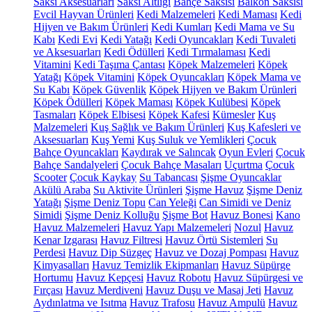
Saksı Aksesuarları
Saksı Altlığı
Bahçe Saksısı
Balkon Saksısı
Evcil Hayvan Ürünleri
Kedi Malzemeleri
Kedi Maması
Kedi
Hijyen ve Bakım Ürünleri
Kedi Kumları
Kedi Mama ve Su
Kabı
Kedi Evi
Kedi Yatağı
Kedi Oyuncakları
Kedi Tuvaleti
ve Aksesuarları
Kedi Ödülleri
Kedi Tırmalaması
Kedi
Vitamini
Kedi Taşıma Çantası
Köpek Malzemeleri
Köpek
Yatağı
Köpek Vitamini
Köpek Oyuncakları
Köpek Mama ve
Su Kabı
Köpek Güvenlik
Köpek Hijyen ve Bakım Ürünleri
Köpek Ödülleri
Köpek Maması
Köpek Kulübesi
Köpek
Tasmaları
Köpek Elbisesi
Köpek Kafesi
Kümesler
Kuş
Malzemeleri
Kuş Sağlık ve Bakım Ürünleri
Kuş Kafesleri ve
Aksesuarları
Kuş Yemi
Kuş Suluk ve Yemlikleri
Çocuk
Bahçe Oyuncakları
Kaydırak ve Salıncak
Oyun Evleri
Çocuk
Bahçe Sandalyeleri
Çocuk Bahçe Masaları
Uçurtma
Çocuk
Scooter
Çocuk Kaykay
Su Tabancası
Şişme Oyuncaklar
Akülü Araba
Su Aktivite Ürünleri
Şişme Havuz
Şişme Deniz
Yatağı
Şişme Deniz Topu
Can Yeleği
Can Simidi ve Deniz
Simidi
Şişme Deniz Kolluğu
Şişme Bot
Havuz Bonesi
Kano
Havuz Malzemeleri
Havuz Yapı Malzemeleri
Nozul
Havuz
Kenar Izgarası
Havuz Filtresi
Havuz Örtü Sistemleri
Su
Perdesi
Havuz Dip Süzgeç
Havuz ve Dozaj Pompası
Havuz
Kimyasalları
Havuz Temizlik Ekipmanları
Havuz Süpürge
Hortumu
Havuz Kepçesi
Havuz Robotu
Havuz Süpürgesi ve
Fırçası
Havuz Merdiveni
Havuz Duşu ve Masaj Jeti
Havuz
Aydınlatma ve Isıtma
Havuz Trafosu
Havuz Ampulü
Havuz