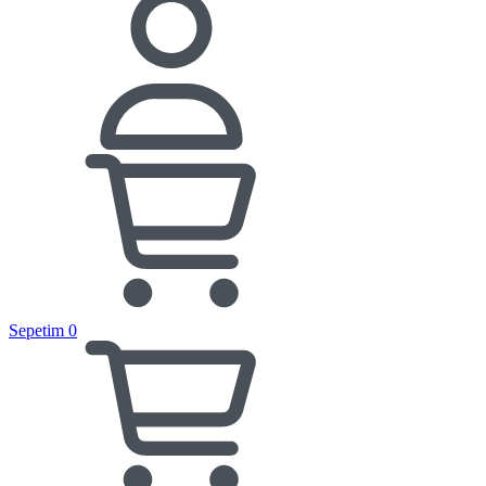
Sepetim
0