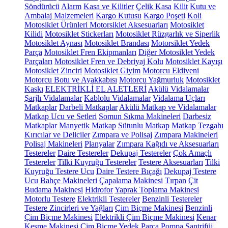
Söndürücü
Alarm
Kasa ve Kilitler
Çelik Kasa
Kilit
Kutu ve
Ambalaj Malzemeleri
Kargo Kutusu
Kargo Poşeti
Koli
Motosiklet Ürünleri
Motorsiklet Aksesuarları
Motosiklet
Kilidi
Motosiklet Stickerları
Motosiklet Rüzgarlık ve Siperlik
Motosiklet Aynası
Motosiklet Brandası
Motorsiklet Yedek
Parça
Motosiklet Fren Ekipmanları
Diğer Motosiklet Yedek
Parçaları
Motosiklet Fren ve Debriyaj Kolu
Motosiklet Kayışı
Motosiklet Zinciri
Motosiklet Giyim
Motorcu Eldiveni
Motorcu Botu ve Ayakkabısı
Motorcu Yağmurluk
Motosiklet
Kaskı
ELEKTRİKLİ EL ALETLERİ
Akülü Vidalamalar
Şarjlı Vidalamalar
Kablolu Vidalamalar
Vidalama Uçları
Matkaplar
Darbeli Matkaplar
Akülü Matkap ve Vidalamalar
Matkap Ucu ve Setleri
Somun Sıkma Makineleri
Darbesiz
Matkaplar
Manyetik Matkap
Sütunlu Matkap
Matkap Tezgahı
Kırıcılar ve Deliciler
Zımpara ve Polisaj
Zımpara Makineleri
Polisaj Makineleri
Planyalar
Zımpara Kağıdı ve Aksesuarları
Testereler
Daire Testereler
Dekupaj Testereler
Çok Amaçlı
Testereler
Tilki Kuyruğu Testereler
Testere Aksesuarları
Tilki
Kuyruğu Testere Ucu
Daire Testere Bıçağı
Dekupaj Testere
Ucu
Bahçe Makineleri
Çapalama Makinesi
Tırpan
Çit
Budama Makinesi
Hidrofor
Yaprak Toplama Makinesi
Motorlu Testere
Elektrikli Testereler
Benzinli Testereler
Testere Zincirleri ve Yağları
Çim Biçme Makinesi
Benzinli
Çim Biçme Makinesi
Elektrikli Çim Biçme Makinesi
Kenar
Kesme Makinesi
Çim Biçme Yedek Parça
Pompa
Santrifüj