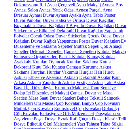
Dekorasyonu
Raf
Ayna
Çerçeveli Ayna
Makyaj Aynası
Boy
Aynası
Salon Aynası
Yatak Odası Aynası
Parçalı Ayna
Dresuar Aynası
Duvar Aynası
Ayaklı Ayna
Tablo
Poster
Duvar Panoları
Duvar Halısı ve Örtüsü
Duvar Kağıtları
Boyanabilir Duvar Kağıtları
3 Boyutlu Duvar Kağıtları
Duvar
Stickerları ve Etiketleri
Dekoratif Duvar Kağıtları
Yapışkanlı
Folyolar
Çocuk Odası Duvar Stickerları
Çocuk Odası Duvar
Kağıtları
Duvar Kağıdı Yapıştırıcısı
Poster Duvar Kağıtları
Ev
Düzenleme ve Saklama
Sepetler
Mutfak Sepeti
Çok Amaçlı
Sepetler
Dekoratif Sepetler
Çamaşır Sepetleri
Kutular
Makyaj
Kutusu ve Organizerleri
Plastik Kutular
Kumaş Kutular
Ayakkabı Kutuları
Oyuncak Kutuları
Saklama Kutusu
Dekoratif Kutu
Takı Kutusu
Çamaşır Kurutma Askısı
Saklama Hurçları
Hurçlar
Vakumlu Hurçlar
Halı Hurcu
Askılar
Elbise ve Aksesuar Askıları
Dekoratif Askılar
Kapı
Arkası Askıları
Yapışkanlı Askılar
Vestiyer Askısı
Takı Askısı
Bavul İçi Düzenleyici
Kurutma Makinesi Topu
Şemsiye
Dolap İçi Düzenleyici
Makyaj Çantası
Duvar ve Masa
Saatleri
Masa Saati
Duvar Saatleri
Bahçe Tekstili
Salıncak
Minderleri
Ütü Masası
Çöp Kovaları
Banyo Çöp Kovaları
Mutfak Çöp Kovaları
Endüstriyel Çöp Kovaları
Dolap İçi
Çöp Kovaları
Kırtasiye ve Ofis Malzemeleri
Dosyalama ve
Arşivleme
Poşet Dosya
Evrak Rafı
Çıtçıtlı Dosya
Klasör
Telli
Dosya
Etiketlik
Okul Malzemeleri
Yazı Tahtası
Tahta Silgisi