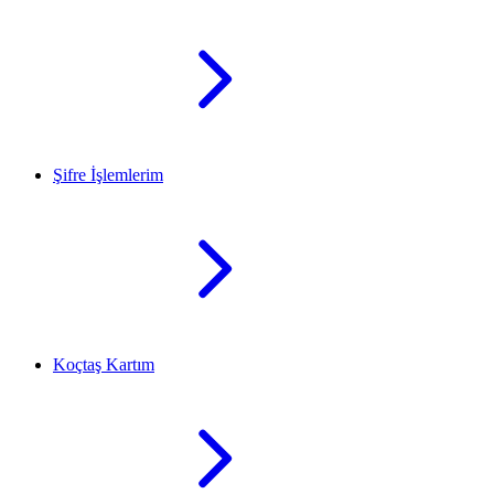
Şifre İşlemlerim
Koçtaş Kartım