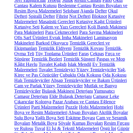
Sıvı Yapıştırıcılar
Tebeşir
Suluk
Resim Çantası
Pano
Okul
Çantası
Kalem Kutusu
Beslenme Çantası
Resim Boyaları ve
Resim Boya Malzemeleri
Selobant
Ajanda
Defter
Okul
Defteri
Spiralli Defter
Fihrist
Not Defteri
Bloknot
Kırtasiye
Malzemeleri
Masaüstü Gereçleri
Kırtasiye Kağıt Ürünleri
Kırtasiye Seti
Kalem ve Yazı Gereçleri
Koli Bandı Makinesi
Para Makineleri
Para Çekmeceleri
Para Sayma Makineleri
Ofis Sarf Ürünleri
Evrak İmha Makineleri
Laminasyon
Makineleri
Barkod Okuyucu
Temizlik Gereçleri ve
Ekipmanları
Temizlik Eldiveni
Temizlik Kovası
Temizlik,
Ovma Teli
Tüy Toplama Ürünleri
Faraş
Çekpas
Fırça ve
Süpürge
Temizlik Bezleri
Temizlik Süngeri
Paspas ve Mop
Kâğıt Havlu
Tuvalet Kağıdı
Islak Mendil
Ev Temizlik
Malzemeleri
Tuvalet Temizleyici
Yüzey Temizleyiciler
Yağ,
Kireç ve Pas Çözücüler
Çubuklu Oda Kokusu
Oda Kokusu
Halı Temizleyiciler
Ahşap Temizleyiciler ve Bakım Ürünleri
Cam ve Parlak Yüzey Temizleyiciler
Mutfak ve Banyo
Temizleyiciler
Bulaşık Makinesi Deterjanı
Yumuşatıcı
Çamaşır Deterjanı
Elde Bulaşık Deterjanı
Çamaşır Leke
Çıkarıcılar
Kolonya
Pazar Arabası ve Çantası
Eğlence
Ürünleri
Parti Malzemeleri
Puzzle
Hobi Malzemeleri
Hobi
Boya ve Resim Malzemeleri
Ahşap Boyaları
Akrilik Boyalar
Sulu Boya
Yağlı Boya Seti
Eskitme Boyası
Cam ve Seramik
Boyaları
Metalik Boya
Şövale
Kumaş Boyaları
Resim Fırçası
ve Rulosu
Tuval
El İşi & Tekstil Malzemeleri
Örgü İpi
Güpür