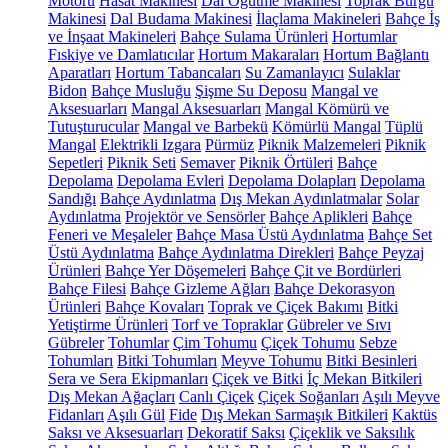
Motoru
Hasat Makinesi
Dal Öğütme Makinesi
Toprak Burgu
Makinesi
Dal Budama Makinesi
İlaçlama Makineleri
Bahçe İş
ve İnşaat Makineleri
Bahçe Sulama Ürünleri
Hortumlar
Fıskiye ve Damlatıcılar
Hortum Makaraları
Hortum Bağlantı
Aparatları
Hortum Tabancaları
Su Zamanlayıcı
Sulaklar
Bidon
Bahçe Musluğu
Şişme Su Deposu
Mangal ve
Aksesuarları
Mangal Aksesuarları
Mangal Kömürü ve
Tutuşturucular
Mangal ve Barbekü
Kömürlü Mangal
Tüplü
Mangal
Elektrikli Izgara
Pürmüz
Piknik Malzemeleri
Piknik
Sepetleri
Piknik Seti
Semaver
Piknik Örtüleri
Bahçe
Depolama
Depolama Evleri
Depolama Dolapları
Depolama
Sandığı
Bahçe Aydınlatma
Dış Mekan Aydınlatmalar
Solar
Aydınlatma
Projektör ve Sensörler
Bahçe Aplikleri
Bahçe
Feneri ve Meşaleler
Bahçe Masa Üstü Aydınlatma
Bahçe Set
Üstü Aydınlatma
Bahçe Aydınlatma Direkleri
Bahçe Peyzaj
Ürünleri
Bahçe Yer Döşemeleri
Bahçe Çit ve Bordürleri
Bahçe Filesi
Bahçe Gizleme Ağları
Bahçe Dekorasyon
Ürünleri
Bahçe Kovaları
Toprak ve Çiçek Bakımı
Bitki
Yetiştirme Ürünleri
Torf ve Topraklar
Gübreler ve Sıvı
Gübreler
Tohumlar
Çim Tohumu
Çiçek Tohumu
Sebze
Tohumları
Bitki Tohumları
Meyve Tohumu
Bitki Besinleri
Sera ve Sera Ekipmanları
Çiçek ve Bitki
İç Mekan Bitkileri
Dış Mekan Ağaçları
Canlı Çiçek
Çiçek Soğanları
Aşılı Meyve
Fidanları
Aşılı Gül
Fide
Dış Mekan Sarmaşık Bitkileri
Kaktüs
Saksı ve Aksesuarları
Dekoratif Saksı
Çiçeklik ve Saksılık