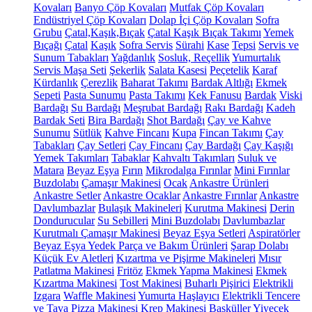
Kovaları
Banyo Çöp Kovaları
Mutfak Çöp Kovaları
Endüstriyel Çöp Kovaları
Dolap İçi Çöp Kovaları
Sofra
Grubu
Çatal,Kaşık,Bıçak
Çatal Kaşık Bıçak Takımı
Yemek
Bıçağı
Çatal
Kaşık
Sofra Servis
Sürahi
Kase
Tepsi
Servis ve
Sunum Tabakları
Yağdanlık
Sosluk, Reçellik
Yumurtalık
Servis Maşa Seti
Şekerlik
Salata Kasesi
Peçetelik
Karaf
Kürdanlık
Çerezlik
Baharat Takımı
Bardak Altlığı
Ekmek
Sepeti
Pasta Sunumu
Pasta Takımı
Kek Fanusu
Bardak
Viski
Bardağı
Su Bardağı
Meşrubat Bardağı
Rakı Bardağı
Kadeh
Bardak Seti
Bira Bardağı
Shot Bardağı
Çay ve Kahve
Sunumu
Sütlük
Kahve Fincanı
Kupa
Fincan Takımı
Çay
Tabakları
Çay Setleri
Çay Fincanı
Çay Bardağı
Çay Kaşığı
Yemek Takımları
Tabaklar
Kahvaltı Takımları
Suluk ve
Matara
Beyaz Eşya
Fırın
Mikrodalga Fırınlar
Mini Fırınlar
Buzdolabı
Çamaşır Makinesi
Ocak
Ankastre Ürünleri
Ankastre Setler
Ankastre Ocaklar
Ankastre Fırınlar
Ankastre
Davlumbazlar
Bulaşık Makineleri
Kurutma Makinesi
Derin
Dondurucular
Su Sebilleri
Mini Buzdolabı
Davlumbazlar
Kurutmalı Çamaşır Makinesi
Beyaz Eşya Setleri
Aspiratörler
Beyaz Eşya Yedek Parça ve Bakım Ürünleri
Şarap Dolabı
Küçük Ev Aletleri
Kızartma ve Pişirme Makineleri
Mısır
Patlatma Makinesi
Fritöz
Ekmek Yapma Makinesi
Ekmek
Kızartma Makinesi
Tost Makinesi
Buharlı Pişirici
Elektrikli
Izgara
Waffle Makinesi
Yumurta Haşlayıcı
Elektrikli Tencere
ve Tava
Pizza Makinesi
Krep Makinesi
Basküller
Yiyecek