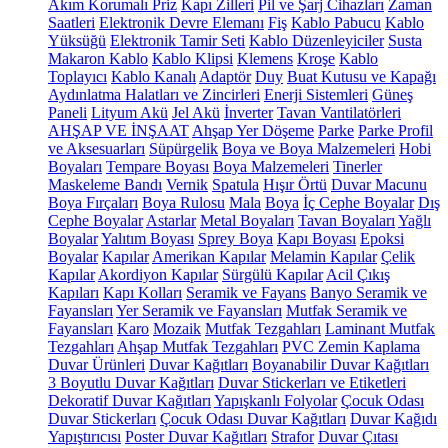
Akım Korumalı Priz
Kapı Zilleri
Pil ve Şarj Cihazları
Zaman
Saatleri
Elektronik Devre Elemanı
Fiş
Kablo Pabucu
Kablo
Yüksüğü
Elektronik Tamir Seti
Kablo Düzenleyiciler
Susta
Makaron Kablo
Kablo Klipsi
Klemens
Kroşe
Kablo
Toplayıcı
Kablo Kanalı
Adaptör
Duy
Buat Kutusu ve Kapağı
Aydınlatma Halatları ve Zincirleri
Enerji Sistemleri
Güneş
Paneli
Lityum Akü
Jel Akü
İnverter
Tavan Vantilatörleri
AHŞAP VE İNŞAAT
Ahşap Yer Döşeme
Parke
Parke Profil
ve Aksesuarları
Süpürgelik
Boya ve Boya Malzemeleri
Hobi
Boyaları
Tempare Boyası
Boya Malzemeleri
Tinerler
Maskeleme Bandı
Vernik
Spatula
Hışır Örtü
Duvar Macunu
Boya Fırçaları
Boya Rulosu
Mala
Boya
İç Cephe Boyalar
Dış
Cephe Boyalar
Astarlar
Metal Boyaları
Tavan Boyaları
Yağlı
Boyalar
Yalıtım Boyası
Sprey Boya
Kapı Boyası
Epoksi
Boyalar
Kapılar
Amerikan Kapılar
Melamin Kapılar
Çelik
Kapılar
Akordiyon Kapılar
Sürgülü Kapılar
Acil Çıkış
Kapıları
Kapı Kolları
Seramik ve Fayans
Banyo Seramik ve
Fayansları
Yer Seramik ve Fayansları
Mutfak Seramik ve
Fayansları
Karo
Mozaik
Mutfak Tezgahları
Laminant Mutfak
Tezgahları
Ahşap Mutfak Tezgahları
PVC Zemin Kaplama
Duvar Ürünleri
Duvar Kağıtları
Boyanabilir Duvar Kağıtları
3 Boyutlu Duvar Kağıtları
Duvar Stickerları ve Etiketleri
Dekoratif Duvar Kağıtları
Yapışkanlı Folyolar
Çocuk Odası
Duvar Stickerları
Çocuk Odası Duvar Kağıtları
Duvar Kağıdı
Yapıştırıcısı
Poster Duvar Kağıtları
Strafor
Duvar Çıtası