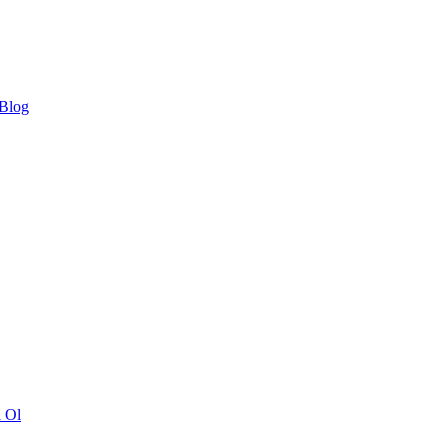
 Blog
ı Ol