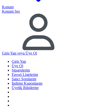
Konum
Konum Seç
Giriş Yap
veya Üye Ol
Giriş Yap
Üye Ol
Siparişlerim
Favori Listelerim
Satıcı Sorularım
İndirim Kuponlarım
Üyelik Bilgilerim