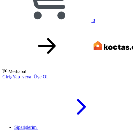
0
👋
Merhaba!
Giriş Yap veya Üye Ol
Siparişlerim