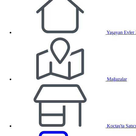
Yaşayan Evler
Mağazalar
Koçtaş'ta Satıc