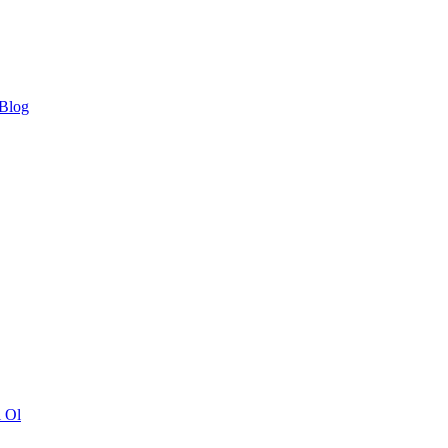
 Blog
ı Ol