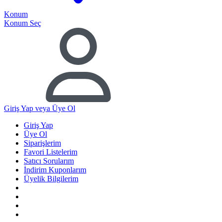
Konum
Konum Seç
Giriş Yap
veya Üye Ol
Giriş Yap
Üye Ol
Siparişlerim
Favori Listelerim
Satıcı Sorularım
İndirim Kuponlarım
Üyelik Bilgilerim