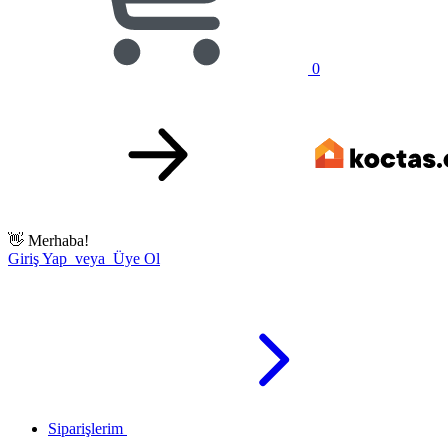
0
👋
Merhaba!
Giriş Yap veya Üye Ol
Siparişlerim