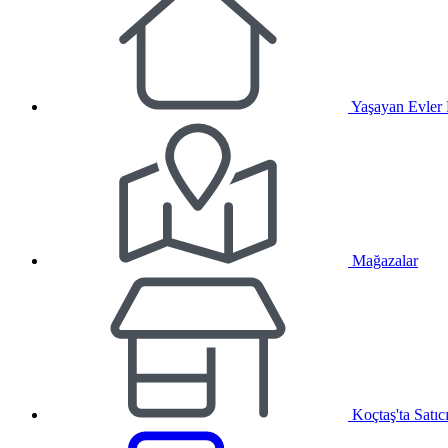
Yaşayan Evler
Mağazalar
Koçtaş'ta Satıc