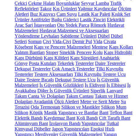
Çekici
Çekme Halatı
Boyunluklar
Seyyar Lamba
Trafik
Reflektörleri
Takoz
Kış Ürünleri
Yağmur Kaydırıcılar
Ölçüm
Aletleri
Buz Kazıyıcı
Cam Suyu
Lastik Kar Paleti
Kışlık Set
Ürünler
Antifrizler
Buğu Giderici
Lastik Zinciri
Elektrikli
Araç Şarj İstasyonları
Oto Yedek Parça
Römork
Hırdavat
Malzemeleri
Hırdavat Malzemesi ve Aksesuarları
Yönlendirme Levhaları
Sabitleme Ürünleri
Dübel
Dübel
Setleri
Somun
Çivi
Vida-Çivi
Demir Pul
Vida
Civata
Köşebent
Kapı ve Pencere Malzemeleri
Menteşe
Kapı Kolları
Yalıtım Bantları
Stoper
Sineklik
Pencere Kolu
Kapı Hidroliği
Kapı Dürbünü
Kapı Kilitleri
Kapı Sürgüleri
Anahtarlık
Gönye
Posta Kutuları
Tekerlek
Testereler
Daire Testereler
Dekupaj Testereler
Çok Amaçlı Testereler
Tilki Kuyruğu
Testereler
Testere Aksesuarları
Tilki Kuyruğu Testere Ucu
Daire Testere Bıçağı
Dekupaj Testere Ucu
İş Güvenlik
Malzemeleri
İş Güvenlik Gözlükleri
İş Eldiveni
İş Elbisesi
İş
Ayakkabısı
Diğer İş Güvenlik Ürünleri
Siperlik
Lanyard
Takım Çanta Ve Dolapları
Takım Çantası
Takım ve Hizmet
Dolapları
Avadanlık
Ölçü Aletleri
Metre ve Şerit Metre
Su
Terazisi
Oda Termostatı
Silikon ve Mastikler
Silikon
Mum
Silikon
Köpük
Mastik
Yapıştırıcı ve Bantlar
Bant
Teflon Bant
Elektrik Bandı
Kaydırmaz Bant
Koli Bandı
Çift Taraflı Bant
Alüminyum Bant
İzolasyon Bandı
Yapıştırıcılar
Tutkal
Kimyasal Dübeller
Japon Yapıştırıcıları
Epoksi
Hızlı
Yapıştırıcı
Merdivenler
Güvenlik Malzemeleri
Yangın