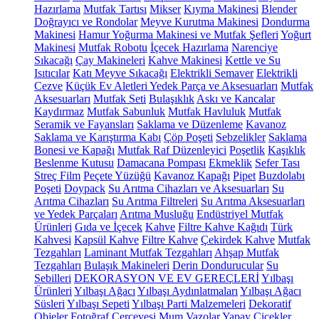
Hazırlama
Mutfak Tartısı
Mikser
Kıyma Makinesi
Blender
Doğrayıcı ve Rondolar
Meyve Kurutma Makinesi
Dondurma
Makinesi
Hamur Yoğurma Makinesi ve Mutfak Şefleri
Yoğurt
Makinesi
Mutfak Robotu
İçecek Hazırlama
Narenciye
Sıkacağı
Çay Makineleri
Kahve Makinesi
Kettle ve Su
Isıtıcılar
Katı Meyve Sıkacağı
Elektrikli Semaver
Elektrikli
Cezve
Küçük Ev Aletleri Yedek Parça ve Aksesuarları
Mutfak
Aksesuarları
Mutfak Seti
Bulaşıklık
Askı ve Kancalar
Kaydırmaz
Mutfak Sabunluk
Mutfak Havluluk
Mutfak
Seramik ve Fayansları
Saklama ve Düzenleme
Kavanoz
Saklama ve Karıştırma Kabı
Çöp Poşeti
Sebzelikler
Saklama
Bonesi ve Kapağı
Mutfak Raf Düzenleyici
Poşetlik
Kaşıklık
Beslenme Kutusu
Damacana Pompası
Ekmeklik
Sefer Tası
Streç Film
Peçete Yüzüğü
Kavanoz Kapağı
Pipet
Buzdolabı
Poşeti
Doypack
Su Arıtma Cihazları ve Aksesuarları
Su
Arıtma Cihazları
Su Arıtma Filtreleri
Su Arıtma Aksesuarları
ve Yedek Parçaları
Arıtma Musluğu
Endüstriyel Mutfak
Ürünleri
Gıda ve İçecek
Kahve
Filtre Kahve Kağıdı
Türk
Kahvesi
Kapsül Kahve
Filtre Kahve
Çekirdek Kahve
Mutfak
Tezgahları
Laminant Mutfak Tezgahları
Ahşap Mutfak
Tezgahları
Bulaşık Makineleri
Derin Dondurucular
Su
Sebilleri
DEKORASYON VE EV GEREÇLERİ
Yılbaşı
Ürünleri
Yılbaşı Ağacı
Yılbaşı Aydınlatmaları
Yılbaşı Ağacı
Süsleri
Yılbaşı Sepeti
Yılbaşı Parti Malzemeleri
Dekoratif
Objeler
Fotoğraf Çerçevesi
Mum
Vazolar
Yapay Çiçekler