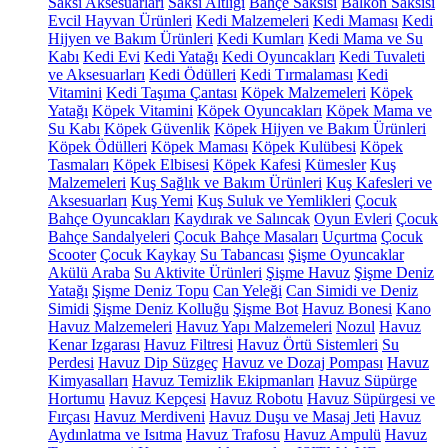
Saksı Aksesuarları
Saksı Altlığı
Bahçe Saksısı
Balkon Saksısı
Evcil Hayvan Ürünleri
Kedi Malzemeleri
Kedi Maması
Kedi
Hijyen ve Bakım Ürünleri
Kedi Kumları
Kedi Mama ve Su
Kabı
Kedi Evi
Kedi Yatağı
Kedi Oyuncakları
Kedi Tuvaleti
ve Aksesuarları
Kedi Ödülleri
Kedi Tırmalaması
Kedi
Vitamini
Kedi Taşıma Çantası
Köpek Malzemeleri
Köpek
Yatağı
Köpek Vitamini
Köpek Oyuncakları
Köpek Mama ve
Su Kabı
Köpek Güvenlik
Köpek Hijyen ve Bakım Ürünleri
Köpek Ödülleri
Köpek Maması
Köpek Kulübesi
Köpek
Tasmaları
Köpek Elbisesi
Köpek Kafesi
Kümesler
Kuş
Malzemeleri
Kuş Sağlık ve Bakım Ürünleri
Kuş Kafesleri ve
Aksesuarları
Kuş Yemi
Kuş Suluk ve Yemlikleri
Çocuk
Bahçe Oyuncakları
Kaydırak ve Salıncak
Oyun Evleri
Çocuk
Bahçe Sandalyeleri
Çocuk Bahçe Masaları
Uçurtma
Çocuk
Scooter
Çocuk Kaykay
Su Tabancası
Şişme Oyuncaklar
Akülü Araba
Su Aktivite Ürünleri
Şişme Havuz
Şişme Deniz
Yatağı
Şişme Deniz Topu
Can Yeleği
Can Simidi ve Deniz
Simidi
Şişme Deniz Kolluğu
Şişme Bot
Havuz Bonesi
Kano
Havuz Malzemeleri
Havuz Yapı Malzemeleri
Nozul
Havuz
Kenar Izgarası
Havuz Filtresi
Havuz Örtü Sistemleri
Su
Perdesi
Havuz Dip Süzgeç
Havuz ve Dozaj Pompası
Havuz
Kimyasalları
Havuz Temizlik Ekipmanları
Havuz Süpürge
Hortumu
Havuz Kepçesi
Havuz Robotu
Havuz Süpürgesi ve
Fırçası
Havuz Merdiveni
Havuz Duşu ve Masaj Jeti
Havuz
Aydınlatma ve Isıtma
Havuz Trafosu
Havuz Ampulü
Havuz