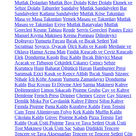
Mutfak Dolapları
Mutfak Boy Dolabı
Kiler Dolabı
Ekmek ve
Sebze Dolabı
Tabureler
Sandalye
Mutfak Sandalyeleri
Bar
Sandalyeleri
Katlanır Sandalyeler
Mutfak Köşe Takımları
Masa ve Masa Takımları
Yemek Masası ve Takımları
Mutfak
Masası ve Takımları
Eviye
Mutfak Bataryaları
Mutfak
Gereçleri
Kesme Tahtası
Rende
Servis Gereçleri
Patates Ezici
Manuel Kıyma Makinesi
Krema Pompası
Dilimleyici
Doğrayıcı
Yumurta Fırçası
Bıçak ve Bıçak Setleri
Yağ
Sıçratmaz
Soyucu, Oyacak
Ölçü Kabı ve Kaşığı
Merdane ve
Oklava
Hamur Açma Matı
Fındık Kıracağı ve Ceviz Kıracağı
Elek
Dondurma Kaşığı
Buz Kalıbı
Bıçak Bileyici Masat
Açacak ve Tirbuşon
Çekirdek Çıkarıcı
Çırpıcı
Sebze
Kurutucu
Huni
Baharat Öğütücü
Havan
Hamburger Presi
Sarımsak Ezici
Kaşık ve Kepçe Altlığı
Bıçak Standı
Süzgeç
Nihale
İçli Köfte Aparatı
Yumurta Zamanlayıcı
Dondurma
Kalıbı
Buz Kovası
Et Dövme Aleti
Sarma Makinesi
Kahve
Değirmenleri
Limon Sıkacağı
Pişirme Grubu
Çay ve Kahve
Demleme
French Press
Dripper
Chemex
Cezve
Çay Süzgeci
Demlik
Moka Pot
Çaydanlık
Kahve Filtresi
Sifon Kahve
Fırında Pişirme
Pasta Kalıbı
Kurabiye Kalıbı
Fırın Tepsisi
Cam Tepsi
Alüminyum Folyo
Kek Kalıbı
Muffin Kalıbı
Çikolata Kalıbı
Güveç
Pişirme Kağıdı
Pizza Tepsisi
Tart
Kalıbı
Ocak Üstü Pişirme
Tava ve Tava Setleri
Ocak Üstü
Tost Makinesi
Ocak Üstü Sac
Sahan
Düdüklü Tencere
Tencere ve Tava Aksesuarları
Tencere ve Tencere Setleri
Çöp