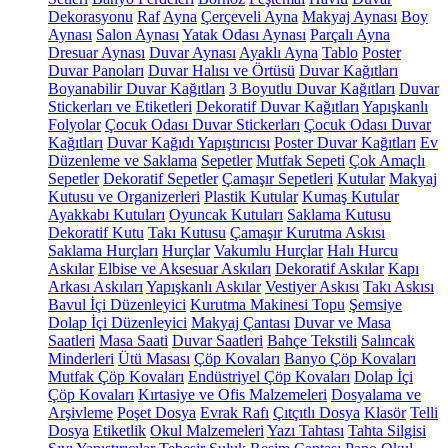
Dekorasyonu
Raf
Ayna
Çerçeveli Ayna
Makyaj Aynası
Boy
Aynası
Salon Aynası
Yatak Odası Aynası
Parçalı Ayna
Dresuar Aynası
Duvar Aynası
Ayaklı Ayna
Tablo
Poster
Duvar Panoları
Duvar Halısı ve Örtüsü
Duvar Kağıtları
Boyanabilir Duvar Kağıtları
3 Boyutlu Duvar Kağıtları
Duvar
Stickerları ve Etiketleri
Dekoratif Duvar Kağıtları
Yapışkanlı
Folyolar
Çocuk Odası Duvar Stickerları
Çocuk Odası Duvar
Kağıtları
Duvar Kağıdı Yapıştırıcısı
Poster Duvar Kağıtları
Ev
Düzenleme ve Saklama
Sepetler
Mutfak Sepeti
Çok Amaçlı
Sepetler
Dekoratif Sepetler
Çamaşır Sepetleri
Kutular
Makyaj
Kutusu ve Organizerleri
Plastik Kutular
Kumaş Kutular
Ayakkabı Kutuları
Oyuncak Kutuları
Saklama Kutusu
Dekoratif Kutu
Takı Kutusu
Çamaşır Kurutma Askısı
Saklama Hurçları
Hurçlar
Vakumlu Hurçlar
Halı Hurcu
Askılar
Elbise ve Aksesuar Askıları
Dekoratif Askılar
Kapı
Arkası Askıları
Yapışkanlı Askılar
Vestiyer Askısı
Takı Askısı
Bavul İçi Düzenleyici
Kurutma Makinesi Topu
Şemsiye
Dolap İçi Düzenleyici
Makyaj Çantası
Duvar ve Masa
Saatleri
Masa Saati
Duvar Saatleri
Bahçe Tekstili
Salıncak
Minderleri
Ütü Masası
Çöp Kovaları
Banyo Çöp Kovaları
Mutfak Çöp Kovaları
Endüstriyel Çöp Kovaları
Dolap İçi
Çöp Kovaları
Kırtasiye ve Ofis Malzemeleri
Dosyalama ve
Arşivleme
Poşet Dosya
Evrak Rafı
Çıtçıtlı Dosya
Klasör
Telli
Dosya
Etiketlik
Okul Malzemeleri
Yazı Tahtası
Tahta Silgisi