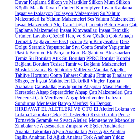
Duvar Kaplama
Silikon ve Mastikler
Silikon
Mum Silikon
Köpük
Mastik
Tavan Ürünleri
Kartonpiyer
Tavan Kaplama
İnşaat ve İzolasyon
İzolasyon Malzemeleri
Su Yalıtım
Malzemeleri
Isı Yalıtım Malzemeleri
Ses Yalıtım Malzemeleri
İnşaat Malzemeleri
Alçı
Cam Tuğla
Çimento
Beton Harcı
Çatı
Kaplama Malzemeleri
İnşaat Kimyasalları
İnşaat Temizlik
Ürünleri
Lavabo Çözücü
Harç ve Sıva Çözücü
Çok Amaçlı
Temizlik
Yağlayıcı ve Pas Çözücü
Yapı Kimyasalları
Derz
Dolgu
Seramik Yapıştırıcılar
Sıvı Conta
Strafor Yapıştırılar
Plastik Boru ve Ek Parçalar
Boru Bağlantı ve Aksesuarları
Temiz Su Boruları
Atık Su Boruları
PPRC Borular
Kombi
Bağlantı Boruları
Tesisat Tamir ve Bağlantı Malzemeleri
Musluk Uzatma
Regülatörler
Valfler ve Vanalar
Nipeller
Tahliye Hortumu
Conta
Taharet Çubuğu
Fittings
Tıpalar ve
Süzgeçler
İnşaat Makineleri
Elektrikli Vinçler
Taşıma
Arabaları
Caraskallar
Havlupanlar
Ahşaplar
Masif Paneller
Keresteler
Ahşap Seperatörler
Ahşap Çatı Malzemeleri
Çatı
Penceresi
Çatı Merdiveni
Ahşap Merdivenler
Trabzan
Sundurma
Menfezler
Banyo Menfezi
Su Deposu
HIRDAVAT EL ALETLERİ VE OTO
El Aletleri
Lokma ve
Lokma Takımları
Çekiç
El Testereleri
Kesici Grubu
Pense
Tornavida
Seramik ve Sıvacı Aletleri
Mengene ve İşkenceler
Zımbalar ve Aksesuarları
Zımpara ve Eğeler
Anahtarlar
Anahtar Takımları
Alyan Anahtarları
Açık Ağız Anahtar
İngiliz Anahtarı
İki Ağızlı Anahtar
Tork Anahtarı
Yıldız