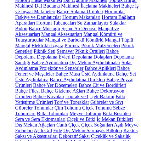
Motoru
Hasat Makinesi
Dal Öğütme Makinesi
Toprak Burgu
Makinesi
Dal Budama Makinesi
İlaçlama Makineleri
Bahçe İş
ve İnşaat Makineleri
Bahçe Sulama Ürünleri
Hortumlar
Fıskiye ve Damlatıcılar
Hortum Makaraları
Hortum Bağlantı
Aparatları
Hortum Tabancaları
Su Zamanlayıcı
Sulaklar
Bidon
Bahçe Musluğu
Şişme Su Deposu
Mangal ve
Aksesuarları
Mangal Aksesuarları
Mangal Kömürü ve
Tutuşturucular
Mangal ve Barbekü
Kömürlü Mangal
Tüplü
Mangal
Elektrikli Izgara
Pürmüz
Piknik Malzemeleri
Piknik
Sepetleri
Piknik Seti
Semaver
Piknik Örtüleri
Bahçe
Depolama
Depolama Evleri
Depolama Dolapları
Depolama
Sandığı
Bahçe Aydınlatma
Dış Mekan Aydınlatmalar
Solar
Aydınlatma
Projektör ve Sensörler
Bahçe Aplikleri
Bahçe
Feneri ve Meşaleler
Bahçe Masa Üstü Aydınlatma
Bahçe Set
Üstü Aydınlatma
Bahçe Aydınlatma Direkleri
Bahçe Peyzaj
Ürünleri
Bahçe Yer Döşemeleri
Bahçe Çit ve Bordürleri
Bahçe Filesi
Bahçe Gizleme Ağları
Bahçe Dekorasyon
Ürünleri
Bahçe Kovaları
Toprak ve Çiçek Bakımı
Bitki
Yetiştirme Ürünleri
Torf ve Topraklar
Gübreler ve Sıvı
Gübreler
Tohumlar
Çim Tohumu
Çiçek Tohumu
Sebze
Tohumları
Bitki Tohumları
Meyve Tohumu
Bitki Besinleri
Sera ve Sera Ekipmanları
Çiçek ve Bitki
İç Mekan Bitkileri
Dış Mekan Ağaçları
Canlı Çiçek
Çiçek Soğanları
Aşılı Meyve
Fidanları
Aşılı Gül
Fide
Dış Mekan Sarmaşık Bitkileri
Kaktüs
Saksı ve Aksesuarları
Dekoratif Saksı
Çiçeklik ve Saksılık