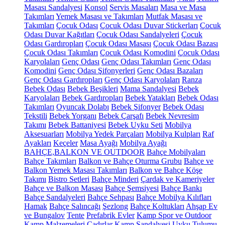
Masası Sandalyesi
Konsol
Servis Masaları
Masa ve Masa
Takımları
Yemek Masası ve Takımları
Mutfak Masası ve
Takımları
Çocuk Odası
Çocuk Odası Duvar Stickerları
Çocuk
Odası Duvar Kağıtları
Çocuk Odası Sandalyeleri
Çocuk
Odası Gardıropları
Çocuk Odası Masası
Çocuk Odası Bazası
Çocuk Odası Takımları
Çocuk Odası Komodini
Çocuk Odası
Karyolaları
Genç Odası
Genç Odası Takımları
Genç Odası
Komodini
Genç Odası Şifonyerleri
Genç Odası Bazaları
Genç Odası Gardıropları
Genç Odası Karyolaları
Ranza
Bebek Odası
Bebek Beşikleri
Mama Sandalyesi
Bebek
Karyolaları
Bebek Gardıropları
Bebek Yatakları
Bebek Odası
Takımları
Oyuncak Dolabı
Bebek Şifonyer
Bebek Odası
Tekstili
Bebek Yorganı
Bebek Çarşafı
Bebek Nevresim
Takımı
Bebek Battaniyesi
Bebek Uyku Seti
Mobilya
Aksesuarları
Mobilya Yedek Parçaları
Mobilya Kulpları
Raf
Ayakları
Keçeler
Masa Ayağı
Mobilya Ayağı
BAHÇE,BALKON VE OUTDOOR
Bahçe Mobilyaları
Bahçe Takımları
Balkon ve Bahçe Oturma Grubu
Bahçe ve
Balkon Yemek Masası Takımları
Balkon ve Bahçe Köşe
Takımı
Bistro Setleri
Bahçe Minderi
Çardak ve Kameriyeler
Bahçe ve Balkon Masası
Bahçe Şemsiyesi
Bahçe Bankı
Bahçe Sandalyeleri
Bahçe Sehpası
Bahçe Mobilya Kılıfları
Hamak
Bahçe Salıncağı
Şezlong
Bahçe Koltukları
Ahşap Ev
ve Bungalov
Tente
Prefabrik Evler
Kamp Spor ve Outdoor
Kamp Malzemeleri
Çadırlar
Kamp Sandalyesi
Uyku Tulumu