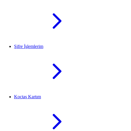
Şifre İşlemlerim
Koçtaş Kartım