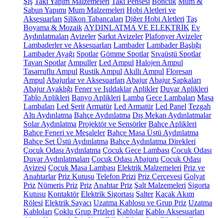
Şiş
Takı Yapım Malzemeleri
Takı Pensesi
Boncuk
Mum &
Sabun Yapımı
Mum Malzemeleri
Hobi Aletleri ve
Aksesuarları
Silikon Tabancaları
Diğer Hobi Aletleri
Taş
Boyama & Mozaik
AYDINLATMA VE ELEKTRİK
Ev
Aydınlatmaları
Avizeler
Sarkıt Avizeler
Plafonyer Avizeler
Lambaderler ve Aksesuarları
Lambader
Lambader Başlığı
Lambader Ayağı
Spotlar
Gömme Spotlar
Sıvaüstü Spotlar
Tavan Spotlar
Ampuller
Led Ampul
Halojen Ampul
Tasarruflu Ampul
Rustik Ampul
Akıllı Ampul
Floresan
Ampul
Abajurlar ve Aksesuarları
Abajur
Abajur Şapkaları
Abajur Ayaklığı
Fener ve Işıldaklar
Aplikler
Duvar Aplikleri
Tablo Aplikleri
Banyo Aplikleri
Lamba
Gece Lambaları
Masa
Lambaları
Led Şerit
Armatür
Led Armatür
Led Panel
Tezgah
Altı Aydınlatma
Bahçe Aydınlatma
Dış Mekan Aydınlatmalar
Solar Aydınlatma
Projektör ve Sensörler
Bahçe Aplikleri
Bahçe Feneri ve Meşaleler
Bahçe Masa Üstü Aydınlatma
Bahçe Set Üstü Aydınlatma
Bahçe Aydınlatma Direkleri
Çocuk Odası Aydınlatma
Çocuk Gece Lambası
Çocuk Odası
Duvar Aydınlatmaları
Çocuk Odası Abajuru
Çocuk Odası
Avizesi
Çocuk Masa Lambası
Elektrik Malzemeleri
Priz ve
Anahtarlar
Priz Kutusu
Telefon Prizi
Priz Çerçevesi
Golyat
Priz
Nümeris Priz
Priz
Anahtar Priz
Şalt Malzemeleri
Sigorta
Kutusu
Kontaktör
Elektrik Sigortası
Şalter
Kaçak Akım
Rölesi
Elektrik Sayacı
Uzatma Kablosu ve Grup Priz
Uzatma
Kabloları
Çoklu Grup Prizleri
Kablolar
Kablo Aksesuarları