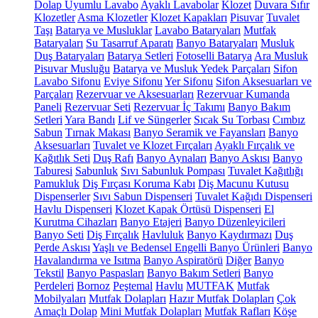
Dolap Uyumlu Lavabo
Ayaklı Lavabolar
Klozet
Duvara Sıfır
Klozetler
Asma Klozetler
Klozet Kapakları
Pisuvar
Tuvalet
Taşı
Batarya ve Musluklar
Lavabo Bataryaları
Mutfak
Bataryaları
Su Tasarruf Aparatı
Banyo Bataryaları
Musluk
Duş Bataryaları
Batarya Setleri
Fotoselli Batarya
Ara Musluk
Pisuvar Musluğu
Batarya ve Musluk Yedek Parçaları
Sifon
Lavabo Sifonu
Eviye Sifonu
Yer Sifonu
Sifon Aksesuarları ve
Parçaları
Rezervuar ve Aksesuarları
Rezervuar Kumanda
Paneli
Rezervuar Seti
Rezervuar İç Takımı
Banyo Bakım
Setleri
Yara Bandı
Lif ve Süngerler
Sıcak Su Torbası
Cımbız
Sabun
Tırnak Makası
Banyo Seramik ve Fayansları
Banyo
Aksesuarları
Tuvalet ve Klozet Fırçaları
Ayaklı Fırçalık ve
Kağıtlık Seti
Duş Rafı
Banyo Aynaları
Banyo Askısı
Banyo
Taburesi
Sabunluk
Sıvı Sabunluk Pompası
Tuvalet Kağıtlığı
Pamukluk
Diş Fırçası Koruma Kabı
Diş Macunu Kutusu
Dispenserler
Sıvı Sabun Dispenseri
Tuvalet Kağıdı Dispenseri
Havlu Dispenseri
Klozet Kapak Örtüsü Dispenseri
El
Kurutma Cihazları
Banyo Etajeri
Banyo Düzenleyicileri
Banyo Seti
Diş Fırçalık
Havluluk
Banyo Kaydırmazı
Duş
Perde Askısı
Yaşlı ve Bedensel Engelli Banyo Ürünleri
Banyo
Havalandırma ve Isıtma
Banyo Aspiratörü
Diğer
Banyo
Tekstil
Banyo Paspasları
Banyo Bakım Setleri
Banyo
Perdeleri
Bornoz
Peştemal
Havlu
MUTFAK
Mutfak
Mobilyaları
Mutfak Dolapları
Hazır Mutfak Dolapları
Çok
Amaçlı Dolap
Mini Mutfak Dolapları
Mutfak Rafları
Köşe