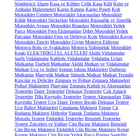
Söndürücü
Alarm
Kasa ve Kilitler
Çelik Kasa
Kilit
Kutu ve
Ambalaj Malzemeleri
Kargo Kutusu
Kargo Poşeti
Koli
Motosiklet Ürünleri
Motorsiklet Aksesuarları
Motosiklet
Kilidi
Motosiklet Stickerları
Motosiklet Rüzgarlık ve Siperlik
Motosiklet Aynası
Motosiklet Brandası
Motorsiklet Yedek
Parça
Motosiklet Fren Ekipmanları
Diğer Motosiklet Yedek
Parçaları
Motosiklet Fren ve Debriyaj Kolu
Motosiklet Kayışı
Motosiklet Zinciri
Motosiklet Giyim
Motorcu Eldiveni
Motorcu Botu ve Ayakkabısı
Motorcu Yağmurluk
Motosiklet
Kaskı
ELEKTRİKLİ EL ALETLERİ
Akülü Vidalamalar
Şarjlı Vidalamalar
Kablolu Vidalamalar
Vidalama Uçları
Matkaplar
Darbeli Matkaplar
Akülü Matkap ve Vidalamalar
Matkap Ucu ve Setleri
Somun Sıkma Makineleri
Darbesiz
Matkaplar
Manyetik Matkap
Sütunlu Matkap
Matkap Tezgahı
Kırıcılar ve Deliciler
Zımpara ve Polisaj
Zımpara Makineleri
Polisaj Makineleri
Planyalar
Zımpara Kağıdı ve Aksesuarları
Testereler
Daire Testereler
Dekupaj Testereler
Çok Amaçlı
Testereler
Tilki Kuyruğu Testereler
Testere Aksesuarları
Tilki
Kuyruğu Testere Ucu
Daire Testere Bıçağı
Dekupaj Testere
Ucu
Bahçe Makineleri
Çapalama Makinesi
Tırpan
Çit
Budama Makinesi
Hidrofor
Yaprak Toplama Makinesi
Motorlu Testere
Elektrikli Testereler
Benzinli Testereler
Testere Zincirleri ve Yağları
Çim Biçme Makinesi
Benzinli
Çim Biçme Makinesi
Elektrikli Çim Biçme Makinesi
Kenar
Kesme Makinesi
Çim Biçme Yedek Parça
Pompa
Santrifüj