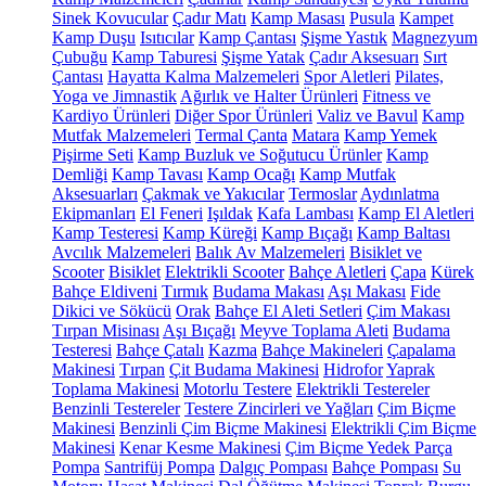
Sinek Kovucular
Çadır Matı
Kamp Masası
Pusula
Kampet
Kamp Duşu
Isıtıcılar
Kamp Çantası
Şişme Yastık
Magnezyum
Çubuğu
Kamp Taburesi
Şişme Yatak
Çadır Aksesuarı
Sırt
Çantası
Hayatta Kalma Malzemeleri
Spor Aletleri
Pilates,
Yoga ve Jimnastik
Ağırlık ve Halter Ürünleri
Fitness ve
Kardiyo Ürünleri
Diğer Spor Ürünleri
Valiz ve Bavul
Kamp
Mutfak Malzemeleri
Termal Çanta
Matara
Kamp Yemek
Pişirme Seti
Kamp Buzluk ve Soğutucu Ürünler
Kamp
Demliği
Kamp Tavası
Kamp Ocağı
Kamp Mutfak
Aksesuarları
Çakmak ve Yakıcılar
Termoslar
Aydınlatma
Ekipmanları
El Feneri
Işıldak
Kafa Lambası
Kamp El Aletleri
Kamp Testeresi
Kamp Küreği
Kamp Bıçağı
Kamp Baltası
Avcılık Malzemeleri
Balık Av Malzemeleri
Bisiklet ve
Scooter
Bisiklet
Elektrikli Scooter
Bahçe Aletleri
Çapa
Kürek
Bahçe Eldiveni
Tırmık
Budama Makası
Aşı Makası
Fide
Dikici ve Sökücü
Orak
Bahçe El Aleti Setleri
Çim Makası
Tırpan Misinası
Aşı Bıçağı
Meyve Toplama Aleti
Budama
Testeresi
Bahçe Çatalı
Kazma
Bahçe Makineleri
Çapalama
Makinesi
Tırpan
Çit Budama Makinesi
Hidrofor
Yaprak
Toplama Makinesi
Motorlu Testere
Elektrikli Testereler
Benzinli Testereler
Testere Zincirleri ve Yağları
Çim Biçme
Makinesi
Benzinli Çim Biçme Makinesi
Elektrikli Çim Biçme
Makinesi
Kenar Kesme Makinesi
Çim Biçme Yedek Parça
Pompa
Santrifüj Pompa
Dalgıç Pompası
Bahçe Pompası
Su