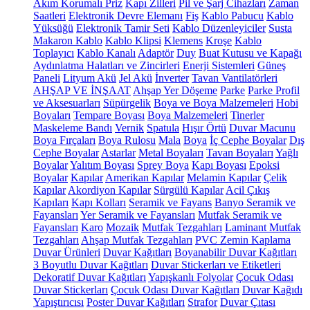
Akım Korumalı Priz
Kapı Zilleri
Pil ve Şarj Cihazları
Zaman
Saatleri
Elektronik Devre Elemanı
Fiş
Kablo Pabucu
Kablo
Yüksüğü
Elektronik Tamir Seti
Kablo Düzenleyiciler
Susta
Makaron Kablo
Kablo Klipsi
Klemens
Kroşe
Kablo
Toplayıcı
Kablo Kanalı
Adaptör
Duy
Buat Kutusu ve Kapağı
Aydınlatma Halatları ve Zincirleri
Enerji Sistemleri
Güneş
Paneli
Lityum Akü
Jel Akü
İnverter
Tavan Vantilatörleri
AHŞAP VE İNŞAAT
Ahşap Yer Döşeme
Parke
Parke Profil
ve Aksesuarları
Süpürgelik
Boya ve Boya Malzemeleri
Hobi
Boyaları
Tempare Boyası
Boya Malzemeleri
Tinerler
Maskeleme Bandı
Vernik
Spatula
Hışır Örtü
Duvar Macunu
Boya Fırçaları
Boya Rulosu
Mala
Boya
İç Cephe Boyalar
Dış
Cephe Boyalar
Astarlar
Metal Boyaları
Tavan Boyaları
Yağlı
Boyalar
Yalıtım Boyası
Sprey Boya
Kapı Boyası
Epoksi
Boyalar
Kapılar
Amerikan Kapılar
Melamin Kapılar
Çelik
Kapılar
Akordiyon Kapılar
Sürgülü Kapılar
Acil Çıkış
Kapıları
Kapı Kolları
Seramik ve Fayans
Banyo Seramik ve
Fayansları
Yer Seramik ve Fayansları
Mutfak Seramik ve
Fayansları
Karo
Mozaik
Mutfak Tezgahları
Laminant Mutfak
Tezgahları
Ahşap Mutfak Tezgahları
PVC Zemin Kaplama
Duvar Ürünleri
Duvar Kağıtları
Boyanabilir Duvar Kağıtları
3 Boyutlu Duvar Kağıtları
Duvar Stickerları ve Etiketleri
Dekoratif Duvar Kağıtları
Yapışkanlı Folyolar
Çocuk Odası
Duvar Stickerları
Çocuk Odası Duvar Kağıtları
Duvar Kağıdı
Yapıştırıcısı
Poster Duvar Kağıtları
Strafor
Duvar Çıtası