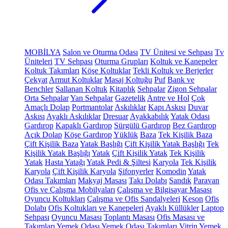
MOBİLYA
Salon ve Oturma Odası
TV Ünitesi ve Sehpası
Tv
Üniteleri
TV Sehpası
Oturma Grupları
Koltuk ve Kanepeler
Koltuk Takımları
Köşe Koltuklar
Tekli Koltuk ve Berjerler
Çekyat
Armut Koltuklar
Masaj Koltuğu
Puf
Bank ve
Benchler
Sallanan Koltuk
Kitaplık
Sehpalar
Zigon Sehpalar
Orta Sehpalar
Yan Sehpalar
Gazetelik
Antre ve Hol
Çok
Amaçlı Dolap
Portmantolar
Askılıklar
Kapı Askısı
Duvar
Askısı
Ayaklı Askılıklar
Dresuar
Ayakkabılık
Yatak Odası
Gardırop
Kapaklı Gardırop
Sürgülü Gardırop
Bez Gardırop
Açık Dolap
Köşe Gardırop
Yüklük
Baza
Tek Kişilik Baza
Çift Kişilik Baza
Yatak Başlığı
Çift Kişilik Yatak Başlığı
Tek
Kişilik Yatak Başlığı
Yatak
Çift Kişilik Yatak
Tek Kişilik
Yatak
Hasta Yatağı
Yatak Pedi & Şiltesi
Karyola
Tek Kişilik
Karyola
Çift Kişilik Karyola
Şifonyerler
Komodin
Yatak
Odası Takımları
Makyaj Masası
Takı Dolabı
Sandık
Paravan
Ofis ve Çalışma Mobilyaları
Çalışma ve Bilgisayar Masası
Oyuncu Koltukları
Çalışma ve Ofis Sandalyeleri
Keson
Ofis
Dolabı
Ofis Koltukları ve Kanepeleri
Ayaklı Küllükler
Laptop
Sehpası
Oyuncu Masası
Toplantı Masası
Ofis Masası ve
Takımları
Yemek Odası
Yemek Odası Takımları
Vitrin
Yemek