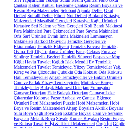
Sıvı Yapıştırıcılar
Tebeşir
Suluk
Resim Çantası
Pano
Okul
Çantası
Kalem Kutusu
Beslenme Çantası
Resim Boyaları ve
Resim Boya Malzemeleri
Selobant
Ajanda
Defter
Okul
Defteri
Spiralli Defter
Fihrist
Not Defteri
Bloknot
Kırtasiye
Malzemeleri
Masaüstü Gereçleri
Kırtasiye Kağıt Ürünleri
Kırtasiye Seti
Kalem ve Yazı Gereçleri
Koli Bandı Makinesi
Para Makineleri
Para Çekmeceleri
Para Sayma Makineleri
Ofis Sarf Ürünleri
Evrak İmha Makineleri
Laminasyon
Makineleri
Barkod Okuyucu
Temizlik Gereçleri ve
Ekipmanları
Temizlik Eldiveni
Temizlik Kovası
Temizlik,
Ovma Teli
Tüy Toplama Ürünleri
Faraş
Çekpas
Fırça ve
Süpürge
Temizlik Bezleri
Temizlik Süngeri
Paspas ve Mop
Kâğıt Havlu
Tuvalet Kağıdı
Islak Mendil
Ev Temizlik
Malzemeleri
Tuvalet Temizleyici
Yüzey Temizleyiciler
Yağ,
Kireç ve Pas Çözücüler
Çubuklu Oda Kokusu
Oda Kokusu
Halı Temizleyiciler
Ahşap Temizleyiciler ve Bakım Ürünleri
Cam ve Parlak Yüzey Temizleyiciler
Mutfak ve Banyo
Temizleyiciler
Bulaşık Makinesi Deterjanı
Yumuşatıcı
Çamaşır Deterjanı
Elde Bulaşık Deterjanı
Çamaşır Leke
Çıkarıcılar
Kolonya
Pazar Arabası ve Çantası
Eğlence
Ürünleri
Parti Malzemeleri
Puzzle
Hobi Malzemeleri
Hobi
Boya ve Resim Malzemeleri
Ahşap Boyaları
Akrilik Boyalar
Sulu Boya
Yağlı Boya Seti
Eskitme Boyası
Cam ve Seramik
Boyaları
Metalik Boya
Şövale
Kumaş Boyaları
Resim Fırçası
ve Rulosu
Tuval
El İşi & Tekstil Malzemeleri
Örgü İpi
Güpür