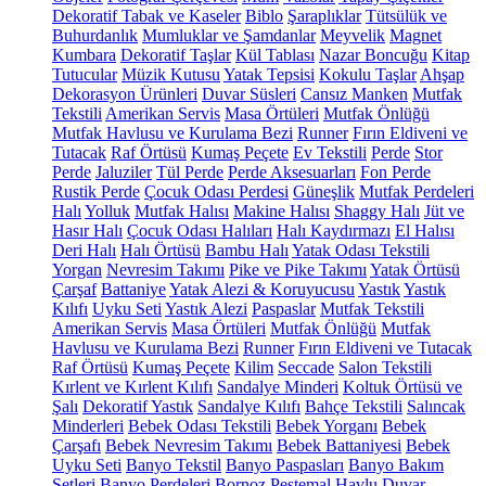
Dekoratif Tabak ve Kaseler
Biblo
Şaraplıklar
Tütsülük ve
Buhurdanlık
Mumluklar ve Şamdanlar
Meyvelik
Magnet
Kumbara
Dekoratif Taşlar
Kül Tablası
Nazar Boncuğu
Kitap
Tutucular
Müzik Kutusu
Yatak Tepsisi
Kokulu Taşlar
Ahşap
Dekorasyon Ürünleri
Duvar Süsleri
Cansız Manken
Mutfak
Tekstili
Amerikan Servis
Masa Örtüleri
Mutfak Önlüğü
Mutfak Havlusu ve Kurulama Bezi
Runner
Fırın Eldiveni ve
Tutacak
Raf Örtüsü
Kumaş Peçete
Ev Tekstili
Perde
Stor
Perde
Jaluziler
Tül Perde
Perde Aksesuarları
Fon Perde
Rustik Perde
Çocuk Odası Perdesi
Güneşlik
Mutfak Perdeleri
Halı
Yolluk
Mutfak Halısı
Makine Halısı
Shaggy Halı
Jüt ve
Hasır Halı
Çocuk Odası Halıları
Halı Kaydırmazı
El Halısı
Deri Halı
Halı Örtüsü
Bambu Halı
Yatak Odası Tekstili
Yorgan
Nevresim Takımı
Pike ve Pike Takımı
Yatak Örtüsü
Çarşaf
Battaniye
Yatak Alezi & Koruyucusu
Yastık
Yastık
Kılıfı
Uyku Seti
Yastık Alezi
Paspaslar
Mutfak Tekstili
Amerikan Servis
Masa Örtüleri
Mutfak Önlüğü
Mutfak
Havlusu ve Kurulama Bezi
Runner
Fırın Eldiveni ve Tutacak
Raf Örtüsü
Kumaş Peçete
Kilim
Seccade
Salon Tekstili
Kırlent ve Kırlent Kılıfı
Sandalye Minderi
Koltuk Örtüsü ve
Şalı
Dekoratif Yastık
Sandalye Kılıfı
Bahçe Tekstili
Salıncak
Minderleri
Bebek Odası Tekstili
Bebek Yorganı
Bebek
Çarşafı
Bebek Nevresim Takımı
Bebek Battaniyesi
Bebek
Uyku Seti
Banyo Tekstil
Banyo Paspasları
Banyo Bakım
Setleri
Banyo Perdeleri
Bornoz
Peştemal
Havlu
Duvar