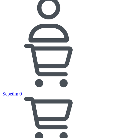
Sepetim
0