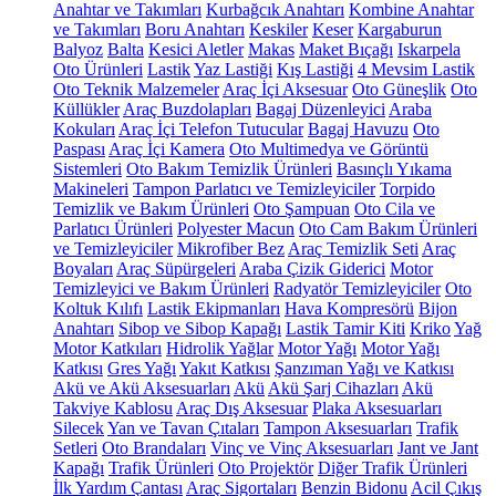
Anahtar ve Takımları
Kurbağcık Anahtarı
Kombine Anahtar
ve Takımları
Boru Anahtarı
Keskiler
Keser
Kargaburun
Balyoz
Balta
Kesici Aletler
Makas
Maket Bıçağı
Iskarpela
Oto Ürünleri
Lastik
Yaz Lastiği
Kış Lastiği
4 Mevsim Lastik
Oto Teknik Malzemeler
Araç İçi Aksesuar
Oto Güneşlik
Oto
Küllükler
Araç Buzdolapları
Bagaj Düzenleyici
Araba
Kokuları
Araç İçi Telefon Tutucular
Bagaj Havuzu
Oto
Paspası
Araç İçi Kamera
Oto Multimedya ve Görüntü
Sistemleri
Oto Bakım Temizlik Ürünleri
Basınçlı Yıkama
Makineleri
Tampon Parlatıcı ve Temizleyiciler
Torpido
Temizlik ve Bakım Ürünleri
Oto Şampuan
Oto Cila ve
Parlatıcı Ürünleri
Polyester Macun
Oto Cam Bakım Ürünleri
ve Temizleyiciler
Mikrofiber Bez
Araç Temizlik Seti
Araç
Boyaları
Araç Süpürgeleri
Araba Çizik Giderici
Motor
Temizleyici ve Bakım Ürünleri
Radyatör Temizleyiciler
Oto
Koltuk Kılıfı
Lastik Ekipmanları
Hava Kompresörü
Bijon
Anahtarı
Sibop ve Sibop Kapağı
Lastik Tamir Kiti
Kriko
Yağ
Motor Katkıları
Hidrolik Yağlar
Motor Yağı
Motor Yağı
Katkısı
Gres Yağı
Yakıt Katkısı
Şanzıman Yağı ve Katkısı
Akü ve Akü Aksesuarları
Akü
Akü Şarj Cihazları
Akü
Takviye Kablosu
Araç Dış Aksesuar
Plaka Aksesuarları
Silecek
Yan ve Tavan Çıtaları
Tampon Aksesuarları
Trafik
Setleri
Oto Brandaları
Vinç ve Vinç Aksesuarları
Jant ve Jant
Kapağı
Trafik Ürünleri
Oto Projektör
Diğer Trafik Ürünleri
İlk Yardım Çantası
Araç Sigortaları
Benzin Bidonu
Acil Çıkış