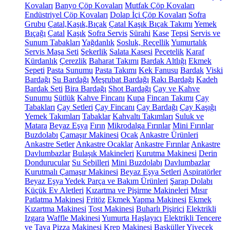
Kovaları
Banyo Çöp Kovaları
Mutfak Çöp Kovaları
Endüstriyel Çöp Kovaları
Dolap İçi Çöp Kovaları
Sofra
Grubu
Çatal,Kaşık,Bıçak
Çatal Kaşık Bıçak Takımı
Yemek
Bıçağı
Çatal
Kaşık
Sofra Servis
Sürahi
Kase
Tepsi
Servis ve
Sunum Tabakları
Yağdanlık
Sosluk, Reçellik
Yumurtalık
Servis Maşa Seti
Şekerlik
Salata Kasesi
Peçetelik
Karaf
Kürdanlık
Çerezlik
Baharat Takımı
Bardak Altlığı
Ekmek
Sepeti
Pasta Sunumu
Pasta Takımı
Kek Fanusu
Bardak
Viski
Bardağı
Su Bardağı
Meşrubat Bardağı
Rakı Bardağı
Kadeh
Bardak Seti
Bira Bardağı
Shot Bardağı
Çay ve Kahve
Sunumu
Sütlük
Kahve Fincanı
Kupa
Fincan Takımı
Çay
Tabakları
Çay Setleri
Çay Fincanı
Çay Bardağı
Çay Kaşığı
Yemek Takımları
Tabaklar
Kahvaltı Takımları
Suluk ve
Matara
Beyaz Eşya
Fırın
Mikrodalga Fırınlar
Mini Fırınlar
Buzdolabı
Çamaşır Makinesi
Ocak
Ankastre Ürünleri
Ankastre Setler
Ankastre Ocaklar
Ankastre Fırınlar
Ankastre
Davlumbazlar
Bulaşık Makineleri
Kurutma Makinesi
Derin
Dondurucular
Su Sebilleri
Mini Buzdolabı
Davlumbazlar
Kurutmalı Çamaşır Makinesi
Beyaz Eşya Setleri
Aspiratörler
Beyaz Eşya Yedek Parça ve Bakım Ürünleri
Şarap Dolabı
Küçük Ev Aletleri
Kızartma ve Pişirme Makineleri
Mısır
Patlatma Makinesi
Fritöz
Ekmek Yapma Makinesi
Ekmek
Kızartma Makinesi
Tost Makinesi
Buharlı Pişirici
Elektrikli
Izgara
Waffle Makinesi
Yumurta Haşlayıcı
Elektrikli Tencere
ve Tava
Pizza Makinesi
Krep Makinesi
Basküller
Yiyecek