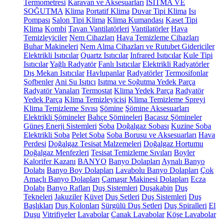
Termometresi
Karavan ve Aksesuarları
ISITMA VE
SOĞUTMA
Klima
Portatif Klima
Duvar Tipi Klima
Isı
Pompası
Salon Tipi Klima
Klima Kumandası
Kaset Tipi
Klima
Kombi
Tavan Vantilatörleri
Vantilatörler
Hava
Temizleyiciler
Nem Cihazları
Hava Temizleme Cihazları
Buhar Makineleri
Nem Alma Cihazları ve Rutubet Gidericiler
Elektrikli Isıtıcılar
Quartz Isıtıcılar
Infrared Isıtıcılar
Kule Tipi
Isıtıcılar
Yağlı Radyatör
Fanlı Isıtıcılar
Elektrikli Radyatörler
Dış Mekan Isıtıcılar
Havlupanlar
Radyatörler
Termosifonlar
Şofbenler
Ani Su Isıtıcı
Isıtma ve Soğutma Yedek Parça
Radyatör Vanaları
Termostat
Klima Yedek Parça
Radyatör
Yedek Parça
Klima Temizleyicisi
Klima Temizleme Spreyi
Klima Temizleme Sıvısı
Şömine
Şömine Aksesuarları
Elektrikli Şömineler
Bahçe Şömineleri
Bacasız Şömineler
Güneş Enerji Sistemleri
Soba
Doğalgaz Sobası
Kuzine Soba
Elektrikli Soba
Pelet Soba
Soba Borusu ve Aksesuarları
Hava
Perdesi
Doğalgaz Tesisat Malzemeleri
Doğalgaz Hortumu
Doğalgaz Menfezleri
Tesisat Temizleme Sıvıları
Boyler
Kalorifer Kazanı
BANYO
Banyo Dolapları
Aynalı Banyo
Dolabı
Banyo Boy Dolapları
Lavabolu Banyo Dolapları
Çok
Amaçlı Banyo Dolapları
Çamaşır Makinesi Dolapları
Ecza
Dolabı
Banyo Rafları
Duş Sistemleri
Duşakabin
Duş
Tekneleri
Jakuziler
Küvet
Duş Setleri
Duş Sistemleri
Duş
Başlıkları
Duş Kolonları
Sürgülü Duş Setleri
Duş Spiralleri
El
Duşu
Vitrifiyeler
Lavabolar
Çanak Lavabolar
Köşe Lavabolar