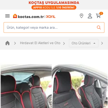
0
Ürün, kategori veya marka ara...
Hırdavat El Aletleri ve Oto
Oto Ürünleri