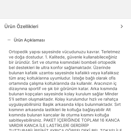
Ürün Özellikleri
Ürün Açıklaması
Ortopedik yapısı sayesinde vücudunuzu kavrar. Terletmez
ve doğa dostudur. 1. Kalitede, güvenle kullanabileceğiniz
bir üründür. Sırt ve oturma kısmındaki bombeli ortopedik
bel destekleri ile ultra konfor sağlamaktadır. Üzerinde
bulunan kafalık uzantısı sayesinde kafalıklı veya kafalıksız
tüm araç koltuklarına uyumludur. İsteğe bağlı olarak ofis
ortamında çalışma koltuklarında da kullanılır. Aracınızın iç
dizaynına sportif ve şık bir görünüm katar. Arka kısmında
bulunan kopçaları sayesinde kolay kurulum sağlar Minder
5'li setten oluşmaktadır. Kolay kurulumdur hızlı ve rahatça
uygulayabilirsiniz Başlık arkasında klips bulunmaktadır. Sırt
kısmının arkasında lastikleri ile koltuğa bağlayabilir Alt
kısmında bulunan kancalar ile oturma kısmını koltuğa
sabitleyebilirsiniz. PAKET İÇERİĞİNDE TOPLAM 16 KANCA
VARDIR KANCA İLE LASTİKLERİ GERDİRİP
TUTTURABİLİRSİNİZ AYRICA GÖRSELDEKİ BEL TOKASI İLE