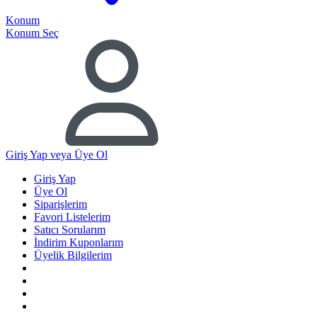
Konum
Konum Seç
Giriş Yap
veya Üye Ol
Giriş Yap
Üye Ol
Siparişlerim
Favori Listelerim
Satıcı Sorularım
İndirim Kuponlarım
Üyelik Bilgilerim