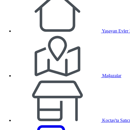
Yaşayan Evler
Mağazalar
Koçtaş'ta Satıc