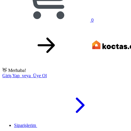
0
👋
Merhaba!
Giriş Yap veya Üye Ol
Siparişlerim