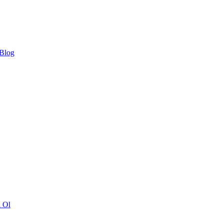
 Blog
ı Ol