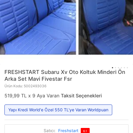
FRESHSTART
Subaru Xv Oto Koltuk Minderi Ön
Arka Set Mavi Fivestar Fsr
Ürün Kodu: 5002493036
519,99 TL x 9 Aya Varan
Taksit Seçenekleri
Yapı Kredi World'e Özel 550 TL'ye Varan Worldpuan
Satıcı:
Freshstart
6.1