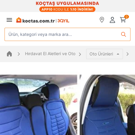
0
Ürün, kategori veya marka ara...
Hırdavat El Aletleri ve Oto
Oto Ürünleri