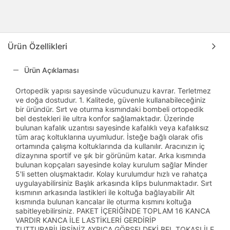
Ürün Özellikleri
Ürün Açıklaması
Ortopedik yapısı sayesinde vücudunuzu kavrar. Terletmez
ve doğa dostudur. 1. Kalitede, güvenle kullanabileceğiniz
bir üründür. Sırt ve oturma kısmındaki bombeli ortopedik
bel destekleri ile ultra konfor sağlamaktadır. Üzerinde
bulunan kafalık uzantısı sayesinde kafalıklı veya kafalıksız
tüm araç koltuklarına uyumludur. İsteğe bağlı olarak ofis
ortamında çalışma koltuklarında da kullanılır. Aracınızın iç
dizaynına sportif ve şık bir görünüm katar. Arka kısmında
bulunan kopçaları sayesinde kolay kurulum sağlar Minder
5'li setten oluşmaktadır. Kolay kurulumdur hızlı ve rahatça
uygulayabilirsiniz Başlık arkasında klips bulunmaktadır. Sırt
kısmının arkasında lastikleri ile koltuğa bağlayabilir Alt
kısmında bulunan kancalar ile oturma kısmını koltuğa
sabitleyebilirsiniz. PAKET İÇERİĞİNDE TOPLAM 16 KANCA
VARDIR KANCA İLE LASTİKLERİ GERDİRİP
TUTTURABİLİRSİNİZ AYRICA GÖRSELDEKİ BEL TOKASI İLE