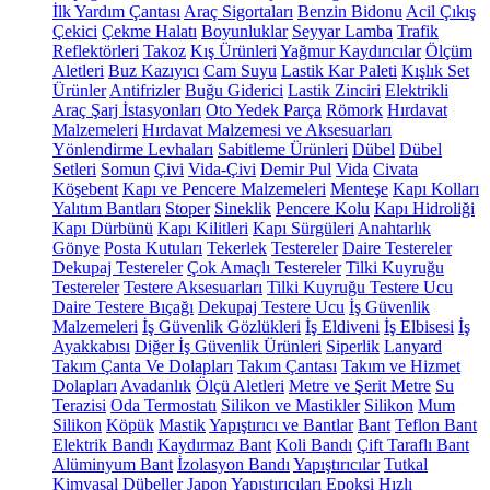
İlk Yardım Çantası
Araç Sigortaları
Benzin Bidonu
Acil Çıkış
Çekici
Çekme Halatı
Boyunluklar
Seyyar Lamba
Trafik
Reflektörleri
Takoz
Kış Ürünleri
Yağmur Kaydırıcılar
Ölçüm
Aletleri
Buz Kazıyıcı
Cam Suyu
Lastik Kar Paleti
Kışlık Set
Ürünler
Antifrizler
Buğu Giderici
Lastik Zinciri
Elektrikli
Araç Şarj İstasyonları
Oto Yedek Parça
Römork
Hırdavat
Malzemeleri
Hırdavat Malzemesi ve Aksesuarları
Yönlendirme Levhaları
Sabitleme Ürünleri
Dübel
Dübel
Setleri
Somun
Çivi
Vida-Çivi
Demir Pul
Vida
Civata
Köşebent
Kapı ve Pencere Malzemeleri
Menteşe
Kapı Kolları
Yalıtım Bantları
Stoper
Sineklik
Pencere Kolu
Kapı Hidroliği
Kapı Dürbünü
Kapı Kilitleri
Kapı Sürgüleri
Anahtarlık
Gönye
Posta Kutuları
Tekerlek
Testereler
Daire Testereler
Dekupaj Testereler
Çok Amaçlı Testereler
Tilki Kuyruğu
Testereler
Testere Aksesuarları
Tilki Kuyruğu Testere Ucu
Daire Testere Bıçağı
Dekupaj Testere Ucu
İş Güvenlik
Malzemeleri
İş Güvenlik Gözlükleri
İş Eldiveni
İş Elbisesi
İş
Ayakkabısı
Diğer İş Güvenlik Ürünleri
Siperlik
Lanyard
Takım Çanta Ve Dolapları
Takım Çantası
Takım ve Hizmet
Dolapları
Avadanlık
Ölçü Aletleri
Metre ve Şerit Metre
Su
Terazisi
Oda Termostatı
Silikon ve Mastikler
Silikon
Mum
Silikon
Köpük
Mastik
Yapıştırıcı ve Bantlar
Bant
Teflon Bant
Elektrik Bandı
Kaydırmaz Bant
Koli Bandı
Çift Taraflı Bant
Alüminyum Bant
İzolasyon Bandı
Yapıştırıcılar
Tutkal
Kimyasal Dübeller
Japon Yapıştırıcıları
Epoksi
Hızlı