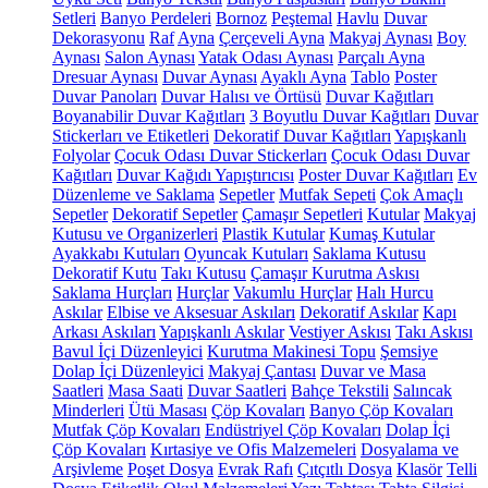
Setleri
Banyo Perdeleri
Bornoz
Peştemal
Havlu
Duvar
Dekorasyonu
Raf
Ayna
Çerçeveli Ayna
Makyaj Aynası
Boy
Aynası
Salon Aynası
Yatak Odası Aynası
Parçalı Ayna
Dresuar Aynası
Duvar Aynası
Ayaklı Ayna
Tablo
Poster
Duvar Panoları
Duvar Halısı ve Örtüsü
Duvar Kağıtları
Boyanabilir Duvar Kağıtları
3 Boyutlu Duvar Kağıtları
Duvar
Stickerları ve Etiketleri
Dekoratif Duvar Kağıtları
Yapışkanlı
Folyolar
Çocuk Odası Duvar Stickerları
Çocuk Odası Duvar
Kağıtları
Duvar Kağıdı Yapıştırıcısı
Poster Duvar Kağıtları
Ev
Düzenleme ve Saklama
Sepetler
Mutfak Sepeti
Çok Amaçlı
Sepetler
Dekoratif Sepetler
Çamaşır Sepetleri
Kutular
Makyaj
Kutusu ve Organizerleri
Plastik Kutular
Kumaş Kutular
Ayakkabı Kutuları
Oyuncak Kutuları
Saklama Kutusu
Dekoratif Kutu
Takı Kutusu
Çamaşır Kurutma Askısı
Saklama Hurçları
Hurçlar
Vakumlu Hurçlar
Halı Hurcu
Askılar
Elbise ve Aksesuar Askıları
Dekoratif Askılar
Kapı
Arkası Askıları
Yapışkanlı Askılar
Vestiyer Askısı
Takı Askısı
Bavul İçi Düzenleyici
Kurutma Makinesi Topu
Şemsiye
Dolap İçi Düzenleyici
Makyaj Çantası
Duvar ve Masa
Saatleri
Masa Saati
Duvar Saatleri
Bahçe Tekstili
Salıncak
Minderleri
Ütü Masası
Çöp Kovaları
Banyo Çöp Kovaları
Mutfak Çöp Kovaları
Endüstriyel Çöp Kovaları
Dolap İçi
Çöp Kovaları
Kırtasiye ve Ofis Malzemeleri
Dosyalama ve
Arşivleme
Poşet Dosya
Evrak Rafı
Çıtçıtlı Dosya
Klasör
Telli