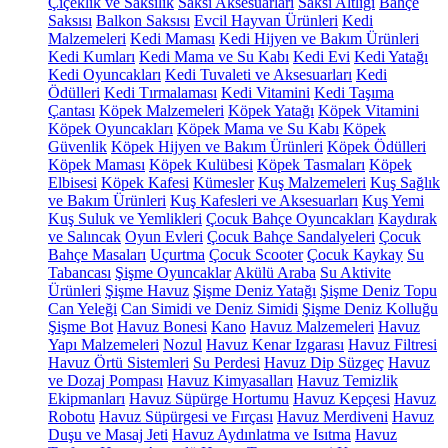
Çiçeklik ve Saksılık
Saksı Aksesuarları
Saksı Altlığı
Bahçe
Saksısı
Balkon Saksısı
Evcil Hayvan Ürünleri
Kedi
Malzemeleri
Kedi Maması
Kedi Hijyen ve Bakım Ürünleri
Kedi Kumları
Kedi Mama ve Su Kabı
Kedi Evi
Kedi Yatağı
Kedi Oyuncakları
Kedi Tuvaleti ve Aksesuarları
Kedi
Ödülleri
Kedi Tırmalaması
Kedi Vitamini
Kedi Taşıma
Çantası
Köpek Malzemeleri
Köpek Yatağı
Köpek Vitamini
Köpek Oyuncakları
Köpek Mama ve Su Kabı
Köpek
Güvenlik
Köpek Hijyen ve Bakım Ürünleri
Köpek Ödülleri
Köpek Maması
Köpek Kulübesi
Köpek Tasmaları
Köpek
Elbisesi
Köpek Kafesi
Kümesler
Kuş Malzemeleri
Kuş Sağlık
ve Bakım Ürünleri
Kuş Kafesleri ve Aksesuarları
Kuş Yemi
Kuş Suluk ve Yemlikleri
Çocuk Bahçe Oyuncakları
Kaydırak
ve Salıncak
Oyun Evleri
Çocuk Bahçe Sandalyeleri
Çocuk
Bahçe Masaları
Uçurtma
Çocuk Scooter
Çocuk Kaykay
Su
Tabancası
Şişme Oyuncaklar
Akülü Araba
Su Aktivite
Ürünleri
Şişme Havuz
Şişme Deniz Yatağı
Şişme Deniz Topu
Can Yeleği
Can Simidi ve Deniz Simidi
Şişme Deniz Kolluğu
Şişme Bot
Havuz Bonesi
Kano
Havuz Malzemeleri
Havuz
Yapı Malzemeleri
Nozul
Havuz Kenar Izgarası
Havuz Filtresi
Havuz Örtü Sistemleri
Su Perdesi
Havuz Dip Süzgeç
Havuz
ve Dozaj Pompası
Havuz Kimyasalları
Havuz Temizlik
Ekipmanları
Havuz Süpürge Hortumu
Havuz Kepçesi
Havuz
Robotu
Havuz Süpürgesi ve Fırçası
Havuz Merdiveni
Havuz
Duşu ve Masaj Jeti
Havuz Aydınlatma ve Isıtma
Havuz