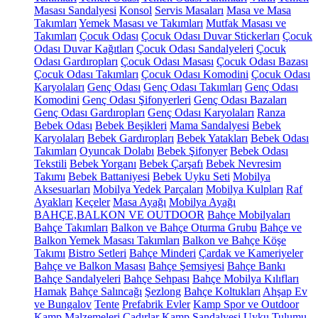
Masası Sandalyesi
Konsol
Servis Masaları
Masa ve Masa
Takımları
Yemek Masası ve Takımları
Mutfak Masası ve
Takımları
Çocuk Odası
Çocuk Odası Duvar Stickerları
Çocuk
Odası Duvar Kağıtları
Çocuk Odası Sandalyeleri
Çocuk
Odası Gardıropları
Çocuk Odası Masası
Çocuk Odası Bazası
Çocuk Odası Takımları
Çocuk Odası Komodini
Çocuk Odası
Karyolaları
Genç Odası
Genç Odası Takımları
Genç Odası
Komodini
Genç Odası Şifonyerleri
Genç Odası Bazaları
Genç Odası Gardıropları
Genç Odası Karyolaları
Ranza
Bebek Odası
Bebek Beşikleri
Mama Sandalyesi
Bebek
Karyolaları
Bebek Gardıropları
Bebek Yatakları
Bebek Odası
Takımları
Oyuncak Dolabı
Bebek Şifonyer
Bebek Odası
Tekstili
Bebek Yorganı
Bebek Çarşafı
Bebek Nevresim
Takımı
Bebek Battaniyesi
Bebek Uyku Seti
Mobilya
Aksesuarları
Mobilya Yedek Parçaları
Mobilya Kulpları
Raf
Ayakları
Keçeler
Masa Ayağı
Mobilya Ayağı
BAHÇE,BALKON VE OUTDOOR
Bahçe Mobilyaları
Bahçe Takımları
Balkon ve Bahçe Oturma Grubu
Bahçe ve
Balkon Yemek Masası Takımları
Balkon ve Bahçe Köşe
Takımı
Bistro Setleri
Bahçe Minderi
Çardak ve Kameriyeler
Bahçe ve Balkon Masası
Bahçe Şemsiyesi
Bahçe Bankı
Bahçe Sandalyeleri
Bahçe Sehpası
Bahçe Mobilya Kılıfları
Hamak
Bahçe Salıncağı
Şezlong
Bahçe Koltukları
Ahşap Ev
ve Bungalov
Tente
Prefabrik Evler
Kamp Spor ve Outdoor
Kamp Malzemeleri
Çadırlar
Kamp Sandalyesi
Uyku Tulumu