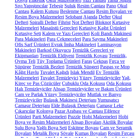
Dosya
Etiketlik
Okul Malzemeleri
Yazı Tahtası
Tahta Silgisi
Sıvı Yapıştırıcılar
Tebeşir
Suluk
Resim Çantası
Pano
Okul
Çantası
Kalem Kutusu
Beslenme Çantası
Resim Boyaları ve
Resim Boya Malzemeleri
Selobant
Ajanda
Defter
Okul
Defteri
Spiralli Defter
Fihrist
Not Defteri
Bloknot
Kırtasiye
Malzemeleri
Masaüstü Gereçleri
Kırtasiye Kağıt Ürünleri
Kırtasiye Seti
Kalem ve Yazı Gereçleri
Koli Bandı Makinesi
Para Makineleri
Para Çekmeceleri
Para Sayma Makineleri
Ofis Sarf Ürünleri
Evrak İmha Makineleri
Laminasyon
Makineleri
Barkod Okuyucu
Temizlik Gereçleri ve
Ekipmanları
Temizlik Eldiveni
Temizlik Kovası
Temizlik,
Ovma Teli
Tüy Toplama Ürünleri
Faraş
Çekpas
Fırça ve
Süpürge
Temizlik Bezleri
Temizlik Süngeri
Paspas ve Mop
Kâğıt Havlu
Tuvalet Kağıdı
Islak Mendil
Ev Temizlik
Malzemeleri
Tuvalet Temizleyici
Yüzey Temizleyiciler
Yağ,
Kireç ve Pas Çözücüler
Çubuklu Oda Kokusu
Oda Kokusu
Halı Temizleyiciler
Ahşap Temizleyiciler ve Bakım Ürünleri
Cam ve Parlak Yüzey Temizleyiciler
Mutfak ve Banyo
Temizleyiciler
Bulaşık Makinesi Deterjanı
Yumuşatıcı
Çamaşır Deterjanı
Elde Bulaşık Deterjanı
Çamaşır Leke
Çıkarıcılar
Kolonya
Pazar Arabası ve Çantası
Eğlence
Ürünleri
Parti Malzemeleri
Puzzle
Hobi Malzemeleri
Hobi
Boya ve Resim Malzemeleri
Ahşap Boyaları
Akrilik Boyalar
Sulu Boya
Yağlı Boya Seti
Eskitme Boyası
Cam ve Seramik
Boyaları
Metalik Boya
Şövale
Kumaş Boyaları
Resim Fırçası