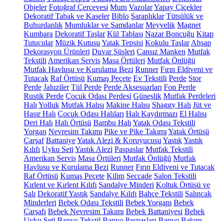
Objeler
Fotoğraf Çerçevesi
Mum
Vazolar
Yapay Çiçekler
Dekoratif Tabak ve Kaseler
Biblo
Şaraplıklar
Tütsülük ve
Buhurdanlık
Mumluklar ve Şamdanlar
Meyvelik
Magnet
Kumbara
Dekoratif Taşlar
Kül Tablası
Nazar Boncuğu
Kitap
Tutucular
Müzik Kutusu
Yatak Tepsisi
Kokulu Taşlar
Ahşap
Dekorasyon Ürünleri
Duvar Süsleri
Cansız Manken
Mutfak
Tekstili
Amerikan Servis
Masa Örtüleri
Mutfak Önlüğü
Mutfak Havlusu ve Kurulama Bezi
Runner
Fırın Eldiveni ve
Tutacak
Raf Örtüsü
Kumaş Peçete
Ev Tekstili
Perde
Stor
Perde
Jaluziler
Tül Perde
Perde Aksesuarları
Fon Perde
Rustik Perde
Çocuk Odası Perdesi
Güneşlik
Mutfak Perdeleri
Halı
Yolluk
Mutfak Halısı
Makine Halısı
Shaggy Halı
Jüt ve
Hasır Halı
Çocuk Odası Halıları
Halı Kaydırmazı
El Halısı
Deri Halı
Halı Örtüsü
Bambu Halı
Yatak Odası Tekstili
Yorgan
Nevresim Takımı
Pike ve Pike Takımı
Yatak Örtüsü
Çarşaf
Battaniye
Yatak Alezi & Koruyucusu
Yastık
Yastık
Kılıfı
Uyku Seti
Yastık Alezi
Paspaslar
Mutfak Tekstili
Amerikan Servis
Masa Örtüleri
Mutfak Önlüğü
Mutfak
Havlusu ve Kurulama Bezi
Runner
Fırın Eldiveni ve Tutacak
Raf Örtüsü
Kumaş Peçete
Kilim
Seccade
Salon Tekstili
Kırlent ve Kırlent Kılıfı
Sandalye Minderi
Koltuk Örtüsü ve
Şalı
Dekoratif Yastık
Sandalye Kılıfı
Bahçe Tekstili
Salıncak
Minderleri
Bebek Odası Tekstili
Bebek Yorganı
Bebek
Çarşafı
Bebek Nevresim Takımı
Bebek Battaniyesi
Bebek
Uyku Seti
Banyo Tekstil
Banyo Paspasları
Banyo Bakım