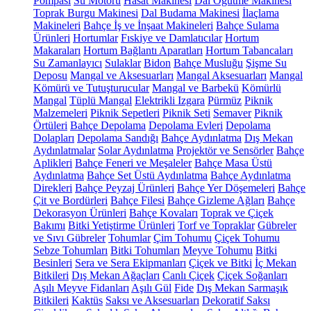
Pompası
Su Motoru
Hasat Makinesi
Dal Öğütme Makinesi
Toprak Burgu Makinesi
Dal Budama Makinesi
İlaçlama
Makineleri
Bahçe İş ve İnşaat Makineleri
Bahçe Sulama
Ürünleri
Hortumlar
Fıskiye ve Damlatıcılar
Hortum
Makaraları
Hortum Bağlantı Aparatları
Hortum Tabancaları
Su Zamanlayıcı
Sulaklar
Bidon
Bahçe Musluğu
Şişme Su
Deposu
Mangal ve Aksesuarları
Mangal Aksesuarları
Mangal
Kömürü ve Tutuşturucular
Mangal ve Barbekü
Kömürlü
Mangal
Tüplü Mangal
Elektrikli Izgara
Pürmüz
Piknik
Malzemeleri
Piknik Sepetleri
Piknik Seti
Semaver
Piknik
Örtüleri
Bahçe Depolama
Depolama Evleri
Depolama
Dolapları
Depolama Sandığı
Bahçe Aydınlatma
Dış Mekan
Aydınlatmalar
Solar Aydınlatma
Projektör ve Sensörler
Bahçe
Aplikleri
Bahçe Feneri ve Meşaleler
Bahçe Masa Üstü
Aydınlatma
Bahçe Set Üstü Aydınlatma
Bahçe Aydınlatma
Direkleri
Bahçe Peyzaj Ürünleri
Bahçe Yer Döşemeleri
Bahçe
Çit ve Bordürleri
Bahçe Filesi
Bahçe Gizleme Ağları
Bahçe
Dekorasyon Ürünleri
Bahçe Kovaları
Toprak ve Çiçek
Bakımı
Bitki Yetiştirme Ürünleri
Torf ve Topraklar
Gübreler
ve Sıvı Gübreler
Tohumlar
Çim Tohumu
Çiçek Tohumu
Sebze Tohumları
Bitki Tohumları
Meyve Tohumu
Bitki
Besinleri
Sera ve Sera Ekipmanları
Çiçek ve Bitki
İç Mekan
Bitkileri
Dış Mekan Ağaçları
Canlı Çiçek
Çiçek Soğanları
Aşılı Meyve Fidanları
Aşılı Gül
Fide
Dış Mekan Sarmaşık
Bitkileri
Kaktüs
Saksı ve Aksesuarları
Dekoratif Saksı