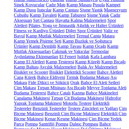
Sinek Kovucular
Çadır Matı
Kamp Masası
Pusula
Kampet
Kamp Duşu
Isıtıcılar
Kamp Çantası
Şişme Yastık
Magnezyum
Çubuğu
Kamp Tuvaleti
Kamp Taburesi
Şişme Yatak
Çadır
Aksesuarı
Sırt Çantası
Hayatta Kalma Malzemeleri
Spor
Aletleri
Pilates, Yoga ve Jimnastik
Ağırlık ve Halter Ürünleri
Fitness ve Kardiyo Ürünleri
Diğer Spor Ürünleri
Valiz ve
Bavul
Kamp Mutfak Malzemeleri
Termal Çanta
Matara
Kamp Yemek Pişirme Seti
Kamp Buzluk ve Soğutucu
Ürünler
Kamp Demliği
Kamp Tavası
Kamp Ocağı
Kamp
Mutfak Aksesuarları
Çakmak ve Yakıcılar
Termoslar
Aydınlatma Ekipmanları
El Feneri
Işıldak
Kafa Lambası
Kamp El Aletleri
Kamp Testeresi
Kamp Küreği
Kamp Bıçağı
Kamp Baltası
Avcılık Malzemeleri
Balık Av Malzemeleri
Bisiklet ve Scooter
Bisiklet
Elektrikli Scooter
Bahçe Aletleri
Çapa
Kürek
Bahçe Eldiveni
Tırmık
Budama Makası
Aşı
Makası
Fide Dikici ve Sökücü
Orak
Bahçe El Aleti Setleri
Çim Makası
Tırpan Misinası
Aşı Bıçağı
Meyve Toplama Aleti
Budama Testeresi
Bahçe Çatalı
Kazma
Bahçe Makineleri
Çapalama Makinesi
Tırpan
Çit Budama Makinesi
Hidrofor
Yaprak Toplama Makinesi
Motorlu Testere
Elektrikli
Testereler
Benzinli Testereler
Testere Zincirleri ve Yağları
Çim
Biçme Makinesi
Benzinli Çim Biçme Makinesi
Elektrikli Çim
Biçme Makinesi
Kenar Kesme Makinesi
Çim Biçme Yedek
Parça
Pompa
Santrifüj Pompa
Dalgıç Pompası
Bahçe