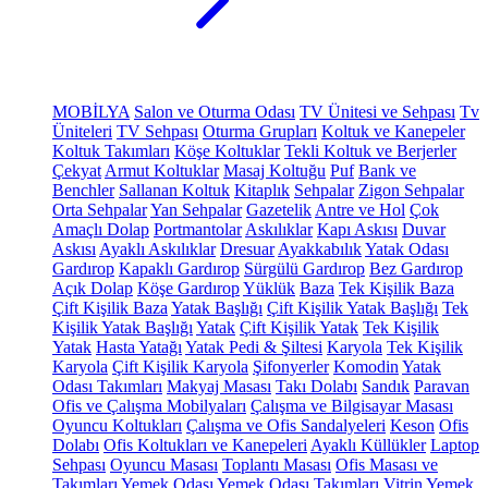
MOBİLYA
Salon ve Oturma Odası
TV Ünitesi ve Sehpası
Tv
Üniteleri
TV Sehpası
Oturma Grupları
Koltuk ve Kanepeler
Koltuk Takımları
Köşe Koltuklar
Tekli Koltuk ve Berjerler
Çekyat
Armut Koltuklar
Masaj Koltuğu
Puf
Bank ve
Benchler
Sallanan Koltuk
Kitaplık
Sehpalar
Zigon Sehpalar
Orta Sehpalar
Yan Sehpalar
Gazetelik
Antre ve Hol
Çok
Amaçlı Dolap
Portmantolar
Askılıklar
Kapı Askısı
Duvar
Askısı
Ayaklı Askılıklar
Dresuar
Ayakkabılık
Yatak Odası
Gardırop
Kapaklı Gardırop
Sürgülü Gardırop
Bez Gardırop
Açık Dolap
Köşe Gardırop
Yüklük
Baza
Tek Kişilik Baza
Çift Kişilik Baza
Yatak Başlığı
Çift Kişilik Yatak Başlığı
Tek
Kişilik Yatak Başlığı
Yatak
Çift Kişilik Yatak
Tek Kişilik
Yatak
Hasta Yatağı
Yatak Pedi & Şiltesi
Karyola
Tek Kişilik
Karyola
Çift Kişilik Karyola
Şifonyerler
Komodin
Yatak
Odası Takımları
Makyaj Masası
Takı Dolabı
Sandık
Paravan
Ofis ve Çalışma Mobilyaları
Çalışma ve Bilgisayar Masası
Oyuncu Koltukları
Çalışma ve Ofis Sandalyeleri
Keson
Ofis
Dolabı
Ofis Koltukları ve Kanepeleri
Ayaklı Küllükler
Laptop
Sehpası
Oyuncu Masası
Toplantı Masası
Ofis Masası ve
Takımları
Yemek Odası
Yemek Odası Takımları
Vitrin
Yemek