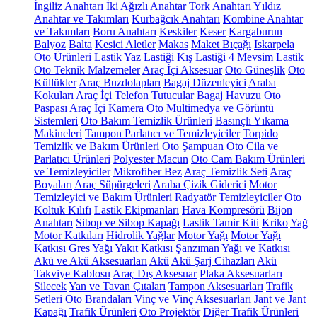
İngiliz Anahtarı
İki Ağızlı Anahtar
Tork Anahtarı
Yıldız
Anahtar ve Takımları
Kurbağcık Anahtarı
Kombine Anahtar
ve Takımları
Boru Anahtarı
Keskiler
Keser
Kargaburun
Balyoz
Balta
Kesici Aletler
Makas
Maket Bıçağı
Iskarpela
Oto Ürünleri
Lastik
Yaz Lastiği
Kış Lastiği
4 Mevsim Lastik
Oto Teknik Malzemeler
Araç İçi Aksesuar
Oto Güneşlik
Oto
Küllükler
Araç Buzdolapları
Bagaj Düzenleyici
Araba
Kokuları
Araç İçi Telefon Tutucular
Bagaj Havuzu
Oto
Paspası
Araç İçi Kamera
Oto Multimedya ve Görüntü
Sistemleri
Oto Bakım Temizlik Ürünleri
Basınçlı Yıkama
Makineleri
Tampon Parlatıcı ve Temizleyiciler
Torpido
Temizlik ve Bakım Ürünleri
Oto Şampuan
Oto Cila ve
Parlatıcı Ürünleri
Polyester Macun
Oto Cam Bakım Ürünleri
ve Temizleyiciler
Mikrofiber Bez
Araç Temizlik Seti
Araç
Boyaları
Araç Süpürgeleri
Araba Çizik Giderici
Motor
Temizleyici ve Bakım Ürünleri
Radyatör Temizleyiciler
Oto
Koltuk Kılıfı
Lastik Ekipmanları
Hava Kompresörü
Bijon
Anahtarı
Sibop ve Sibop Kapağı
Lastik Tamir Kiti
Kriko
Yağ
Motor Katkıları
Hidrolik Yağlar
Motor Yağı
Motor Yağı
Katkısı
Gres Yağı
Yakıt Katkısı
Şanzıman Yağı ve Katkısı
Akü ve Akü Aksesuarları
Akü
Akü Şarj Cihazları
Akü
Takviye Kablosu
Araç Dış Aksesuar
Plaka Aksesuarları
Silecek
Yan ve Tavan Çıtaları
Tampon Aksesuarları
Trafik
Setleri
Oto Brandaları
Vinç ve Vinç Aksesuarları
Jant ve Jant
Kapağı
Trafik Ürünleri
Oto Projektör
Diğer Trafik Ürünleri