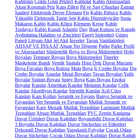
Kabloları
Çoklu Grup Prizleri
Kablolar
Kablo Aksesuarları
Akım Korumalı Priz
Kapı Zilleri
Pil ve Şarj Cihazları
Zaman
Saatleri
Elektronik Devre Elemanı
Fiş
Kablo Pabucu
Kablo
Yüksüğü
Elektronik Tamir Seti
Kablo Düzenleyiciler
Susta
Makaron Kablo
Kablo Klipsi
Klemens
Kroşe
Kablo
Toplayıcı
Kablo Kanalı
Adaptör
Duy
Buat Kutusu ve Kapağı
Aydınlatma Halatları ve Zincirleri
Enerji Sistemleri
Güneş
Paneli
Lityum Akü
Jel Akü
İnverter
Tavan Vantilatörleri
AHŞAP VE İNŞAAT
Ahşap Yer Döşeme
Parke
Parke Profil
ve Aksesuarları
Süpürgelik
Boya ve Boya Malzemeleri
Hobi
Boyaları
Tempare Boyası
Boya Malzemeleri
Tinerler
Maskeleme Bandı
Vernik
Spatula
Hışır Örtü
Duvar Macunu
Boya Fırçaları
Boya Rulosu
Mala
Boya
İç Cephe Boyalar
Dış
Cephe Boyalar
Astarlar
Metal Boyaları
Tavan Boyaları
Yağlı
Boyalar
Yalıtım Boyası
Sprey Boya
Kapı Boyası
Epoksi
Boyalar
Kapılar
Amerikan Kapılar
Melamin Kapılar
Çelik
Kapılar
Akordiyon Kapılar
Sürgülü Kapılar
Acil Çıkış
Kapıları
Kapı Kolları
Seramik ve Fayans
Banyo Seramik ve
Fayansları
Yer Seramik ve Fayansları
Mutfak Seramik ve
Fayansları
Karo
Mozaik
Mutfak Tezgahları
Laminant Mutfak
Tezgahları
Ahşap Mutfak Tezgahları
PVC Zemin Kaplama
Duvar Ürünleri
Duvar Kağıtları
Boyanabilir Duvar Kağıtları
3 Boyutlu Duvar Kağıtları
Duvar Stickerları ve Etiketleri
Dekoratif Duvar Kağıtları
Yapışkanlı Folyolar
Çocuk Odası
Duvar Stickerları
Çocuk Odası Duvar Kağıtları
Duvar Kağıdı