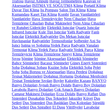
Trafosu
Havuz Ampulü
Havuz Termometresi
Karavan ve
Aksesuarları
ISITMA VE SOĞUTMA
Klima
Portatif Klima
Duvar Tipi Klima
Isı Pompası
Salon Tipi Klima
Klima
Kumandası
Kaset Tipi Klima
Kombi
Tavan Vantilatörleri
Vantilatörler
Hava Temizleyiciler
Nem Cihazları
Hava
Temizleme Cihazları
Buhar Makineleri
Nem Alma Cihazları
ve Rutubet Gidericiler
Elektrikli Isıtıcılar
Quartz Isıtıcılar
Infrared Isıtıcılar
Kule Tipi Isıtıcılar
Yağlı Radyatör
Fanlı
Isıtıcılar
Elektrikli Radyatörler
Dış Mekan Isıtıcılar
Havlupanlar
Radyatörler
Termosifonlar
Şofbenler
Ani Su
Isıtıcı
Isıtma ve Soğutma Yedek Parça
Radyatör Vanaları
Termostat
Klima Yedek Parça
Radyatör Yedek Parça
Klima
Temizleyicisi
Klima Temizleme Spreyi
Klima Temizleme
Sıvısı
Şömine
Şömine Aksesuarları
Elektrikli Şömineler
Bahçe Şömineleri
Bacasız Şömineler
Güneş Enerji Sistemleri
Soba
Doğalgaz Sobası
Kuzine Soba
Elektrikli Soba
Pelet
Soba
Soba Borusu ve Aksesuarları
Hava Perdesi
Doğalgaz
Tesisat Malzemeleri
Doğalgaz Hortumu
Doğalgaz Menfezleri
Tesisat Temizleme Sıvıları
Boyler
Kalorifer Kazanı
BANYO
Banyo Dolapları
Aynalı Banyo Dolabı
Banyo Boy Dolapları
Lavabolu Banyo Dolapları
Çok Amaçlı Banyo Dolapları
Çamaşır Makinesi Dolapları
Ecza Dolabı
Banyo Rafları
Duş
Sistemleri
Duşakabin
Duş Tekneleri
Jakuziler
Küvet
Duş
Setleri
Duş Sistemleri
Duş Başlıkları
Duş Kolonları
Sürgülü
Duş Setleri
Duş Spiralleri
El Duşu
Vitrifiyeler
Lavabolar