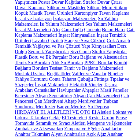
Yapıştırıcısı
Poster Duvar Kağıtları
Strafor
Duvar Çıtası
Duvar Kaplama
Silikon ve Mastikler
Silikon
Mum Silikon
Köpük
Mastik
Tavan Ürünleri
Kartonpiyer
Tavan Kaplama
İnşaat ve İzolasyon
İzolasyon Malzemeleri
Su Yalıtım
Malzemeleri
Isı Yalıtım Malzemeleri
Ses Yalıtım Malzemeleri
İnşaat Malzemeleri
Alçı
Cam Tuğla
Çimento
Beton Harcı
Çatı
Kaplama Malzemeleri
İnşaat Kimyasalları
İnşaat Temizlik
Ürünleri
Lavabo Çözücü
Harç ve Sıva Çözücü
Çok Amaçlı
Temizlik
Yağlayıcı ve Pas Çözücü
Yapı Kimyasalları
Derz
Dolgu
Seramik Yapıştırıcılar
Sıvı Conta
Strafor Yapıştırılar
Plastik Boru ve Ek Parçalar
Boru Bağlantı ve Aksesuarları
Temiz Su Boruları
Atık Su Boruları
PPRC Borular
Kombi
Bağlantı Boruları
Tesisat Tamir ve Bağlantı Malzemeleri
Musluk Uzatma
Regülatörler
Valfler ve Vanalar
Nipeller
Tahliye Hortumu
Conta
Taharet Çubuğu
Fittings
Tıpalar ve
Süzgeçler
İnşaat Makineleri
Elektrikli Vinçler
Taşıma
Arabaları
Caraskallar
Havlupanlar
Ahşaplar
Masif Paneller
Keresteler
Ahşap Seperatörler
Ahşap Çatı Malzemeleri
Çatı
Penceresi
Çatı Merdiveni
Ahşap Merdivenler
Trabzan
Sundurma
Menfezler
Banyo Menfezi
Su Deposu
HIRDAVAT EL ALETLERİ VE OTO
El Aletleri
Lokma ve
Lokma Takımları
Çekiç
El Testereleri
Kesici Grubu
Pense
Tornavida
Seramik ve Sıvacı Aletleri
Mengene ve İşkenceler
Zımbalar ve Aksesuarları
Zımpara ve Eğeler
Anahtarlar
Anahtar Takımları
Alyan Anahtarları
Açık Ağız Anahtar