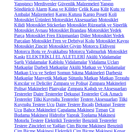
Yapıştırıcı
Merdivenler
Güvenlik Malzemeleri
Yangın
Söndürücü
Alarm
Kasa ve Kilitler
Çelik Kasa
Kilit
Kutu ve
Ambalaj Malzemeleri
Kargo Kutusu
Kargo Poşeti
Koli
Motosiklet Ürünleri
Motorsiklet Aksesuarları
Motosiklet
Kilidi
Motosiklet Stickerları
Motosiklet Rüzgarlık ve Siperlik
Motosiklet Aynası
Motosiklet Brandası
Motorsiklet Yedek
Parça
Motosiklet Fren Ekipmanları
Diğer Motosiklet Yedek
Parçaları
Motosiklet Fren ve Debriyaj Kolu
Motosiklet Kayışı
Motosiklet Zinciri
Motosiklet Giyim
Motorcu Eldiveni
Motorcu Botu ve Ayakkabısı
Motorcu Yağmurluk
Motosiklet
Kaskı
ELEKTRİKLİ EL ALETLERİ
Akülü Vidalamalar
Şarjlı Vidalamalar
Kablolu Vidalamalar
Vidalama Uçları
Matkaplar
Darbeli Matkaplar
Akülü Matkap ve Vidalamalar
Matkap Ucu ve Setleri
Somun Sıkma Makineleri
Darbesiz
Matkaplar
Manyetik Matkap
Sütunlu Matkap
Matkap Tezgahı
Kırıcılar ve Deliciler
Zımpara ve Polisaj
Zımpara Makineleri
Polisaj Makineleri
Planyalar
Zımpara Kağıdı ve Aksesuarları
Testereler
Daire Testereler
Dekupaj Testereler
Çok Amaçlı
Testereler
Tilki Kuyruğu Testereler
Testere Aksesuarları
Tilki
Kuyruğu Testere Ucu
Daire Testere Bıçağı
Dekupaj Testere
Ucu
Bahçe Makineleri
Çapalama Makinesi
Tırpan
Çit
Budama Makinesi
Hidrofor
Yaprak Toplama Makinesi
Motorlu Testere
Elektrikli Testereler
Benzinli Testereler
Testere Zincirleri ve Yağları
Çim Biçme Makinesi
Benzinli
Çim Biçme Makinesi
Elektrikli Çim Biçme Makinesi
Kenar