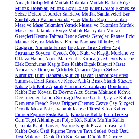
Amaçlı Dolap
Mini Mutfak Dolapları
Mutfak Rafları
Köşe
Mutfak Dolapları
Mutfak Boy Dolabı
Kiler Dolabı
Ekmek ve
Sebze Dolabı
Tabureler
Sandalye
Mutfak Sandalyeleri
Bar
Sandalyeleri
Katlanır Sandalyeler
Mutfak Köşe Takımları
Masa ve Masa Takımları
Yemek Masası ve Takımları
Mutfak
Masası ve Takımları
Eviye
Mutfak Bataryaları
Mutfak
Gereçleri
Kesme Tahtası
Rende
Servis Gereçleri
Patates Ezici
Manuel Kıyma Makinesi
Krema Pompası
Dilimleyici
Doğrayıcı
Yumurta Fırçası
Bıçak ve Bıçak Setleri
Yağ
Sıçratmaz
Soyucu, Oyacak
Ölçü Kabı ve Kaşığı
Merdane ve
Oklava
Hamur Açma Matı
Fındık Kıracağı ve Ceviz Kıracağı
Elek
Dondurma Kaşığı
Buz Kalıbı
Bıçak Bileyici Masat
Açacak ve Tirbuşon
Çekirdek Çıkarıcı
Çırpıcı
Sebze
Kurutucu
Huni
Baharat Öğütücü
Havan
Hamburger Presi
Sarımsak Ezici
Kaşık ve Kepçe Altlığı
Bıçak Standı
Süzgeç
Nihale
İçli Köfte Aparatı
Yumurta Zamanlayıcı
Dondurma
Kalıbı
Buz Kovası
Et Dövme Aleti
Sarma Makinesi
Kahve
Değirmenleri
Limon Sıkacağı
Pişirme Grubu
Çay ve Kahve
Demleme
French Press
Dripper
Chemex
Cezve
Çay Süzgeci
Demlik
Moka Pot
Çaydanlık
Kahve Filtresi
Sifon Kahve
Fırında Pişirme
Pasta Kalıbı
Kurabiye Kalıbı
Fırın Tepsisi
Cam Tepsi
Alüminyum Folyo
Kek Kalıbı
Muffin Kalıbı
Çikolata Kalıbı
Güveç
Pişirme Kağıdı
Pizza Tepsisi
Tart
Kalıbı
Ocak Üstü Pişirme
Tava ve Tava Setleri
Ocak Üstü
Tost Makinesi
Ocak Üstü Sac
Sahan
Düdüklü Tencere