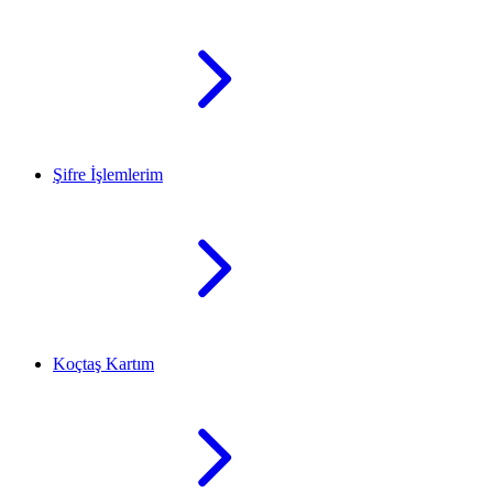
Şifre İşlemlerim
Koçtaş Kartım