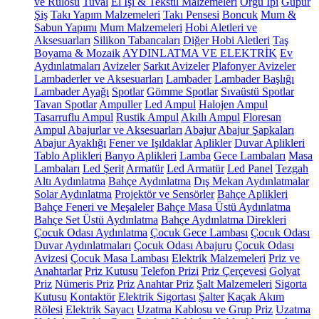
ve Rulosu
Tuval
El İşi & Tekstil Malzemeleri
Örgü İpi
Güpür
Şiş
Takı Yapım Malzemeleri
Takı Pensesi
Boncuk
Mum &
Sabun Yapımı
Mum Malzemeleri
Hobi Aletleri ve
Aksesuarları
Silikon Tabancaları
Diğer Hobi Aletleri
Taş
Boyama & Mozaik
AYDINLATMA VE ELEKTRİK
Ev
Aydınlatmaları
Avizeler
Sarkıt Avizeler
Plafonyer Avizeler
Lambaderler ve Aksesuarları
Lambader
Lambader Başlığı
Lambader Ayağı
Spotlar
Gömme Spotlar
Sıvaüstü Spotlar
Tavan Spotlar
Ampuller
Led Ampul
Halojen Ampul
Tasarruflu Ampul
Rustik Ampul
Akıllı Ampul
Floresan
Ampul
Abajurlar ve Aksesuarları
Abajur
Abajur Şapkaları
Abajur Ayaklığı
Fener ve Işıldaklar
Aplikler
Duvar Aplikleri
Tablo Aplikleri
Banyo Aplikleri
Lamba
Gece Lambaları
Masa
Lambaları
Led Şerit
Armatür
Led Armatür
Led Panel
Tezgah
Altı Aydınlatma
Bahçe Aydınlatma
Dış Mekan Aydınlatmalar
Solar Aydınlatma
Projektör ve Sensörler
Bahçe Aplikleri
Bahçe Feneri ve Meşaleler
Bahçe Masa Üstü Aydınlatma
Bahçe Set Üstü Aydınlatma
Bahçe Aydınlatma Direkleri
Çocuk Odası Aydınlatma
Çocuk Gece Lambası
Çocuk Odası
Duvar Aydınlatmaları
Çocuk Odası Abajuru
Çocuk Odası
Avizesi
Çocuk Masa Lambası
Elektrik Malzemeleri
Priz ve
Anahtarlar
Priz Kutusu
Telefon Prizi
Priz Çerçevesi
Golyat
Priz
Nümeris Priz
Priz
Anahtar Priz
Şalt Malzemeleri
Sigorta
Kutusu
Kontaktör
Elektrik Sigortası
Şalter
Kaçak Akım
Rölesi
Elektrik Sayacı
Uzatma Kablosu ve Grup Priz
Uzatma