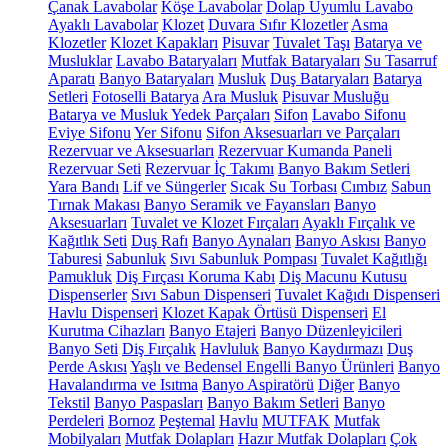
Çanak Lavabolar
Köşe Lavabolar
Dolap Uyumlu Lavabo
Ayaklı Lavabolar
Klozet
Duvara Sıfır Klozetler
Asma
Klozetler
Klozet Kapakları
Pisuvar
Tuvalet Taşı
Batarya ve
Musluklar
Lavabo Bataryaları
Mutfak Bataryaları
Su Tasarruf
Aparatı
Banyo Bataryaları
Musluk
Duş Bataryaları
Batarya
Setleri
Fotoselli Batarya
Ara Musluk
Pisuvar Musluğu
Batarya ve Musluk Yedek Parçaları
Sifon
Lavabo Sifonu
Eviye Sifonu
Yer Sifonu
Sifon Aksesuarları ve Parçaları
Rezervuar ve Aksesuarları
Rezervuar Kumanda Paneli
Rezervuar Seti
Rezervuar İç Takımı
Banyo Bakım Setleri
Yara Bandı
Lif ve Süngerler
Sıcak Su Torbası
Cımbız
Sabun
Tırnak Makası
Banyo Seramik ve Fayansları
Banyo
Aksesuarları
Tuvalet ve Klozet Fırçaları
Ayaklı Fırçalık ve
Kağıtlık Seti
Duş Rafı
Banyo Aynaları
Banyo Askısı
Banyo
Taburesi
Sabunluk
Sıvı Sabunluk Pompası
Tuvalet Kağıtlığı
Pamukluk
Diş Fırçası Koruma Kabı
Diş Macunu Kutusu
Dispenserler
Sıvı Sabun Dispenseri
Tuvalet Kağıdı Dispenseri
Havlu Dispenseri
Klozet Kapak Örtüsü Dispenseri
El
Kurutma Cihazları
Banyo Etajeri
Banyo Düzenleyicileri
Banyo Seti
Diş Fırçalık
Havluluk
Banyo Kaydırmazı
Duş
Perde Askısı
Yaşlı ve Bedensel Engelli Banyo Ürünleri
Banyo
Havalandırma ve Isıtma
Banyo Aspiratörü
Diğer
Banyo
Tekstil
Banyo Paspasları
Banyo Bakım Setleri
Banyo
Perdeleri
Bornoz
Peştemal
Havlu
MUTFAK
Mutfak
Mobilyaları
Mutfak Dolapları
Hazır Mutfak Dolapları
Çok