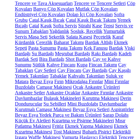
Tencere ve Tava Aksesuarları
Tencere ve Tencere Setleri
Çöp
Kovaları
Banyo Çöp Kovaları
Mutfak Çöp Kovaları
Endüstriyel Çöp Kovaları
Dolap İçi Çöp Kovaları
Sofra
Grubu
Çatal,Kaşık,Bıçak
Çatal Kaşık Bıçak Takımı
Yemek
Bıçağı
Çatal
Kaşık
Sofra Servis
Sürahi
Kase
Tepsi
Servis ve
Sunum Tabakları
Yağdanlık
Sosluk, Reçellik
Yumurtalık
Servis Maşa Seti
Şekerlik
Salata Kasesi
Peçetelik
Karaf
Kürdanlık
Çerezlik
Baharat Takımı
Bardak Altlığı
Ekmek
Sepeti
Pasta Sunumu
Pasta Takımı
Kek Fanusu
Bardak
Viski
Bardağı
Su Bardağı
Meşrubat Bardağı
Rakı Bardağı
Kadeh
Bardak Seti
Bira Bardağı
Shot Bardağı
Çay ve Kahve
Sunumu
Sütlük
Kahve Fincanı
Kupa
Fincan Takımı
Çay
Tabakları
Çay Setleri
Çay Fincanı
Çay Bardağı
Çay Kaşığı
Yemek Takımları
Tabaklar
Kahvaltı Takımları
Suluk ve
Matara
Beyaz Eşya
Fırın
Mikrodalga Fırınlar
Mini Fırınlar
Buzdolabı
Çamaşır Makinesi
Ocak
Ankastre Ürünleri
Ankastre Setler
Ankastre Ocaklar
Ankastre Fırınlar
Ankastre
Davlumbazlar
Bulaşık Makineleri
Kurutma Makinesi
Derin
Dondurucular
Su Sebilleri
Mini Buzdolabı
Davlumbazlar
Kurutmalı Çamaşır Makinesi
Beyaz Eşya Setleri
Aspiratörler
Beyaz Eşya Yedek Parça ve Bakım Ürünleri
Şarap Dolabı
Küçük Ev Aletleri
Kızartma ve Pişirme Makineleri
Mısır
Patlatma Makinesi
Fritöz
Ekmek Yapma Makinesi
Ekmek
Kızartma Makinesi
Tost Makinesi
Buharlı Pişirici
Elektrikli
Izgara
Waffle Makinesi
Yumurta Haşlayıcı
Elektrikli Tencere