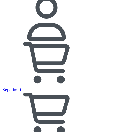
Sepetim
0