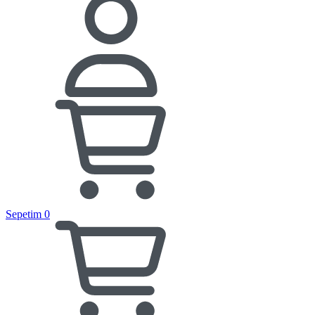
Sepetim
0