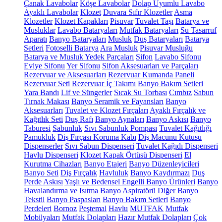
Çanak Lavabolar
Köşe Lavabolar
Dolap Uyumlu Lavabo
Ayaklı Lavabolar
Klozet
Duvara Sıfır Klozetler
Asma
Klozetler
Klozet Kapakları
Pisuvar
Tuvalet Taşı
Batarya ve
Musluklar
Lavabo Bataryaları
Mutfak Bataryaları
Su Tasarruf
Aparatı
Banyo Bataryaları
Musluk
Duş Bataryaları
Batarya
Setleri
Fotoselli Batarya
Ara Musluk
Pisuvar Musluğu
Batarya ve Musluk Yedek Parçaları
Sifon
Lavabo Sifonu
Eviye Sifonu
Yer Sifonu
Sifon Aksesuarları ve Parçaları
Rezervuar ve Aksesuarları
Rezervuar Kumanda Paneli
Rezervuar Seti
Rezervuar İç Takımı
Banyo Bakım Setleri
Yara Bandı
Lif ve Süngerler
Sıcak Su Torbası
Cımbız
Sabun
Tırnak Makası
Banyo Seramik ve Fayansları
Banyo
Aksesuarları
Tuvalet ve Klozet Fırçaları
Ayaklı Fırçalık ve
Kağıtlık Seti
Duş Rafı
Banyo Aynaları
Banyo Askısı
Banyo
Taburesi
Sabunluk
Sıvı Sabunluk Pompası
Tuvalet Kağıtlığı
Pamukluk
Diş Fırçası Koruma Kabı
Diş Macunu Kutusu
Dispenserler
Sıvı Sabun Dispenseri
Tuvalet Kağıdı Dispenseri
Havlu Dispenseri
Klozet Kapak Örtüsü Dispenseri
El
Kurutma Cihazları
Banyo Etajeri
Banyo Düzenleyicileri
Banyo Seti
Diş Fırçalık
Havluluk
Banyo Kaydırmazı
Duş
Perde Askısı
Yaşlı ve Bedensel Engelli Banyo Ürünleri
Banyo
Havalandırma ve Isıtma
Banyo Aspiratörü
Diğer
Banyo
Tekstil
Banyo Paspasları
Banyo Bakım Setleri
Banyo
Perdeleri
Bornoz
Peştemal
Havlu
MUTFAK
Mutfak
Mobilyaları
Mutfak Dolapları
Hazır Mutfak Dolapları
Çok