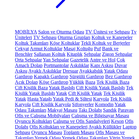
MOBİLYA
Salon ve Oturma Odası
TV Ünitesi ve Sehpası
Tv
Üniteleri
TV Sehpası
Oturma Grupları
Koltuk ve Kanepeler
Koltuk Takımları
Köşe Koltuklar
Tekli Koltuk ve Berjerler
Çekyat
Armut Koltuklar
Masaj Koltuğu
Puf
Bank ve
Benchler
Sallanan Koltuk
Kitaplık
Sehpalar
Zigon Sehpalar
Orta Sehpalar
Yan Sehpalar
Gazetelik
Antre ve Hol
Çok
Amaçlı Dolap
Portmantolar
Askılıklar
Kapı Askısı
Duvar
Askısı
Ayaklı Askılıklar
Dresuar
Ayakkabılık
Yatak Odası
Gardırop
Kapaklı Gardırop
Sürgülü Gardırop
Bez Gardırop
Açık Dolap
Köşe Gardırop
Yüklük
Baza
Tek Kişilik Baza
Çift Kişilik Baza
Yatak Başlığı
Çift Kişilik Yatak Başlığı
Tek
Kişilik Yatak Başlığı
Yatak
Çift Kişilik Yatak
Tek Kişilik
Yatak
Hasta Yatağı
Yatak Pedi & Şiltesi
Karyola
Tek Kişilik
Karyola
Çift Kişilik Karyola
Şifonyerler
Komodin
Yatak
Odası Takımları
Makyaj Masası
Takı Dolabı
Sandık
Paravan
Ofis ve Çalışma Mobilyaları
Çalışma ve Bilgisayar Masası
Oyuncu Koltukları
Çalışma ve Ofis Sandalyeleri
Keson
Ofis
Dolabı
Ofis Koltukları ve Kanepeleri
Ayaklı Küllükler
Laptop
Sehpası
Oyuncu Masası
Toplantı Masası
Ofis Masası ve
Takımları
Yemek Odası
Yemek Odası Takımları
Vitrin
Yemek