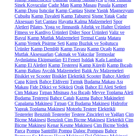
Sinek Kovucular
Çadır Matı
Kamp Masası
Pusula
Kampet
Kamp Duşu
Isıtıcılar
Kamp Çantası
Şişme Yastık
Magnezyum
Çubuğu
Kamp Tuvaleti
Kamp Taburesi
Şişme Yatak
Çadır
Aksesuarı
Sırt Çantası
Hayatta Kalma Malzemeleri
Spor
Aletleri
Pilates, Yoga ve Jimnastik
Ağırlık ve Halter Ürünleri
Fitness ve Kardiyo Ürünleri
Diğer Spor Ürünleri
Valiz ve
Bavul
Kamp Mutfak Malzemeleri
Termal Çanta
Matara
Kamp Yemek Pişirme Seti
Kamp Buzluk ve Soğutucu
Ürünler
Kamp Demliği
Kamp Tavası
Kamp Ocağı
Kamp
Mutfak Aksesuarları
Çakmak ve Yakıcılar
Termoslar
Aydınlatma Ekipmanları
El Feneri
Işıldak
Kafa Lambası
Kamp El Aletleri
Kamp Testeresi
Kamp Küreği
Kamp Bıçağı
Kamp Baltası
Avcılık Malzemeleri
Balık Av Malzemeleri
Bisiklet ve Scooter
Bisiklet
Elektrikli Scooter
Bahçe Aletleri
Çapa
Kürek
Bahçe Eldiveni
Tırmık
Budama Makası
Aşı
Makası
Fide Dikici ve Sökücü
Orak
Bahçe El Aleti Setleri
Çim Makası
Tırpan Misinası
Aşı Bıçağı
Meyve Toplama Aleti
Budama Testeresi
Bahçe Çatalı
Kazma
Bahçe Makineleri
Çapalama Makinesi
Tırpan
Çit Budama Makinesi
Hidrofor
Yaprak Toplama Makinesi
Motorlu Testere
Elektrikli
Testereler
Benzinli Testereler
Testere Zincirleri ve Yağları
Çim
Biçme Makinesi
Benzinli Çim Biçme Makinesi
Elektrikli Çim
Biçme Makinesi
Kenar Kesme Makinesi
Çim Biçme Yedek
Parça
Pompa
Santrifüj Pompa
Dalgıç Pompası
Bahçe