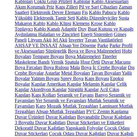
Kabloları
Çoklu Grup Prizleri
Kablolar
Kablo Aksesuarları
Akım Korumalı Priz
Kapı Zilleri
Pil ve Şarj Cihazları
Zaman
Saatleri
Elektronik Devre Elemanı
Fiş
Kablo Pabucu
Kablo
Yüksüğü
Elektronik Tamir Seti
Kablo Düzenleyiciler
Susta
Makaron Kablo
Kablo Klipsi
Klemens
Kroşe
Kablo
Toplayıcı
Kablo Kanalı
Adaptör
Duy
Buat Kutusu ve Kapağı
Aydınlatma Halatları ve Zincirleri
Enerji Sistemleri
Güneş
Paneli
Lityum Akü
Jel Akü
İnverter
Tavan Vantilatörleri
AHŞAP VE İNŞAAT
Ahşap Yer Döşeme
Parke
Parke Profil
ve Aksesuarları
Süpürgelik
Boya ve Boya Malzemeleri
Hobi
Boyaları
Tempare Boyası
Boya Malzemeleri
Tinerler
Maskeleme Bandı
Vernik
Spatula
Hışır Örtü
Duvar Macunu
Boya Fırçaları
Boya Rulosu
Mala
Boya
İç Cephe Boyalar
Dış
Cephe Boyalar
Astarlar
Metal Boyaları
Tavan Boyaları
Yağlı
Boyalar
Yalıtım Boyası
Sprey Boya
Kapı Boyası
Epoksi
Boyalar
Kapılar
Amerikan Kapılar
Melamin Kapılar
Çelik
Kapılar
Akordiyon Kapılar
Sürgülü Kapılar
Acil Çıkış
Kapıları
Kapı Kolları
Seramik ve Fayans
Banyo Seramik ve
Fayansları
Yer Seramik ve Fayansları
Mutfak Seramik ve
Fayansları
Karo
Mozaik
Mutfak Tezgahları
Laminant Mutfak
Tezgahları
Ahşap Mutfak Tezgahları
PVC Zemin Kaplama
Duvar Ürünleri
Duvar Kağıtları
Boyanabilir Duvar Kağıtları
3 Boyutlu Duvar Kağıtları
Duvar Stickerları ve Etiketleri
Dekoratif Duvar Kağıtları
Yapışkanlı Folyolar
Çocuk Odası
Duvar Stickerları
Çocuk Odası Duvar Kağıtları
Duvar Kağıdı