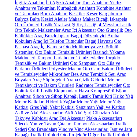
İngiliz Anahtarı
İki Ağızlı Anahtar
Tork Anahtarı
Yıldız
Anahtar ve Takımları
Kurbağcık Anahtarı
Kombine Anahtar
ve Takımları
Boru Anahtarı
Keskiler
Keser
Kargaburun
Balyoz
Balta
Kesici Aletler
Makas
Maket Bıçağı
Iskarpela
Oto Ürünleri
Lastik
Yaz Lastiği
Kış Lastiği
4 Mevsim Lastik
Oto Teknik Malzemeler
Araç İçi Aksesuar
Oto Güneşlik
Oto
Küllükler
Araç Buzdolapları
Bagaj Düzenleyici
Araba
Kokuları
Araç İçi Telefon Tutucular
Bagaj Havuzu
Oto
Paspası
Araç İçi Kamera
Oto Multimedya ve Görüntü
Sistemleri
Oto Bakım Temizlik Ürünleri
Basınçlı Yıkama
Makineleri
Tampon Parlatıcı ve Temizleyiciler
Torpido
Temizlik ve Bakım Ürünleri
Oto Şampuan
Oto Cila ve
Parlatıcı Ürünleri
Polyester Macun
Oto Cam Bakım Ürünleri
ve Temizleyiciler
Mikrofiber Bez
Araç Temizlik Seti
Araç
Boyaları
Araç Süpürgeleri
Araba Çizik Giderici
Motor
Temizleyici ve Bakım Ürünleri
Radyatör Temizleyiciler
Oto
Koltuk Kılıfı
Lastik Ekipmanları
Hava Kompresörü
Bijon
Anahtarı
Sibop ve Sibop Kapağı
Lastik Tamir Kiti
Kriko
Yağ
Motor Katkıları
Hidrolik Yağlar
Motor Yağı
Motor Yağı
Katkısı
Gres Yağı
Yakıt Katkısı
Şanzıman Yağı ve Katkısı
Akü ve Akü Aksesuarları
Akü
Akü Şarj Cihazları
Akü
Takviye Kablosu
Araç Dış Aksesuar
Plaka Aksesuarları
Silecek
Yan ve Tavan Çıtaları
Tampon Aksesuarları
Trafik
Setleri
Oto Brandaları
Vinç ve Vinç Aksesuarları
Jant ve Jant
Kapağı
Trafik Ürünleri
Oto Projektör
Diğer Trafik Ürünleri