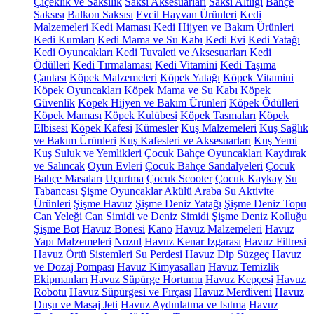
Çiçeklik ve Saksılık
Saksı Aksesuarları
Saksı Altlığı
Bahçe
Saksısı
Balkon Saksısı
Evcil Hayvan Ürünleri
Kedi
Malzemeleri
Kedi Maması
Kedi Hijyen ve Bakım Ürünleri
Kedi Kumları
Kedi Mama ve Su Kabı
Kedi Evi
Kedi Yatağı
Kedi Oyuncakları
Kedi Tuvaleti ve Aksesuarları
Kedi
Ödülleri
Kedi Tırmalaması
Kedi Vitamini
Kedi Taşıma
Çantası
Köpek Malzemeleri
Köpek Yatağı
Köpek Vitamini
Köpek Oyuncakları
Köpek Mama ve Su Kabı
Köpek
Güvenlik
Köpek Hijyen ve Bakım Ürünleri
Köpek Ödülleri
Köpek Maması
Köpek Kulübesi
Köpek Tasmaları
Köpek
Elbisesi
Köpek Kafesi
Kümesler
Kuş Malzemeleri
Kuş Sağlık
ve Bakım Ürünleri
Kuş Kafesleri ve Aksesuarları
Kuş Yemi
Kuş Suluk ve Yemlikleri
Çocuk Bahçe Oyuncakları
Kaydırak
ve Salıncak
Oyun Evleri
Çocuk Bahçe Sandalyeleri
Çocuk
Bahçe Masaları
Uçurtma
Çocuk Scooter
Çocuk Kaykay
Su
Tabancası
Şişme Oyuncaklar
Akülü Araba
Su Aktivite
Ürünleri
Şişme Havuz
Şişme Deniz Yatağı
Şişme Deniz Topu
Can Yeleği
Can Simidi ve Deniz Simidi
Şişme Deniz Kolluğu
Şişme Bot
Havuz Bonesi
Kano
Havuz Malzemeleri
Havuz
Yapı Malzemeleri
Nozul
Havuz Kenar Izgarası
Havuz Filtresi
Havuz Örtü Sistemleri
Su Perdesi
Havuz Dip Süzgeç
Havuz
ve Dozaj Pompası
Havuz Kimyasalları
Havuz Temizlik
Ekipmanları
Havuz Süpürge Hortumu
Havuz Kepçesi
Havuz
Robotu
Havuz Süpürgesi ve Fırçası
Havuz Merdiveni
Havuz
Duşu ve Masaj Jeti
Havuz Aydınlatma ve Isıtma
Havuz