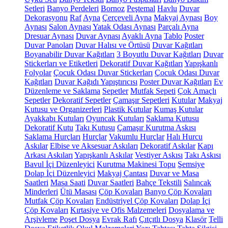
Setleri
Banyo Perdeleri
Bornoz
Peştemal
Havlu
Duvar
Dekorasyonu
Raf
Ayna
Çerçeveli Ayna
Makyaj Aynası
Boy
Aynası
Salon Aynası
Yatak Odası Aynası
Parçalı Ayna
Dresuar Aynası
Duvar Aynası
Ayaklı Ayna
Tablo
Poster
Duvar Panoları
Duvar Halısı ve Örtüsü
Duvar Kağıtları
Boyanabilir Duvar Kağıtları
3 Boyutlu Duvar Kağıtları
Duvar
Stickerları ve Etiketleri
Dekoratif Duvar Kağıtları
Yapışkanlı
Folyolar
Çocuk Odası Duvar Stickerları
Çocuk Odası Duvar
Kağıtları
Duvar Kağıdı Yapıştırıcısı
Poster Duvar Kağıtları
Ev
Düzenleme ve Saklama
Sepetler
Mutfak Sepeti
Çok Amaçlı
Sepetler
Dekoratif Sepetler
Çamaşır Sepetleri
Kutular
Makyaj
Kutusu ve Organizerleri
Plastik Kutular
Kumaş Kutular
Ayakkabı Kutuları
Oyuncak Kutuları
Saklama Kutusu
Dekoratif Kutu
Takı Kutusu
Çamaşır Kurutma Askısı
Saklama Hurçları
Hurçlar
Vakumlu Hurçlar
Halı Hurcu
Askılar
Elbise ve Aksesuar Askıları
Dekoratif Askılar
Kapı
Arkası Askıları
Yapışkanlı Askılar
Vestiyer Askısı
Takı Askısı
Bavul İçi Düzenleyici
Kurutma Makinesi Topu
Şemsiye
Dolap İçi Düzenleyici
Makyaj Çantası
Duvar ve Masa
Saatleri
Masa Saati
Duvar Saatleri
Bahçe Tekstili
Salıncak
Minderleri
Ütü Masası
Çöp Kovaları
Banyo Çöp Kovaları
Mutfak Çöp Kovaları
Endüstriyel Çöp Kovaları
Dolap İçi
Çöp Kovaları
Kırtasiye ve Ofis Malzemeleri
Dosyalama ve
Arşivleme
Poşet Dosya
Evrak Rafı
Çıtçıtlı Dosya
Klasör
Telli