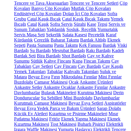
Tencere ve Tava Aksesuarları
Tencere ve Tencere Setleri
Çöp
Kovaları
Banyo Çöp Kovaları
Mutfak Çöp Kovaları
Endüstriyel Çöp Kovaları
Dolap İçi Çöp Kovaları
Sofra
Grubu
Çatal,Kaşık,Bıçak
Çatal Kaşık Bıçak Takımı
Yemek
Bıçağı
Çatal
Kaşık
Sofra Servis
Sürahi
Kase
Tepsi
Servis ve
Sunum Tabakları
Yağdanlık
Sosluk, Reçellik
Yumurtalık
Servis Maşa Seti
Şekerlik
Salata Kasesi
Peçetelik
Karaf
Kürdanlık
Çerezlik
Baharat Takımı
Bardak Altlığı
Ekmek
Sepeti
Pasta Sunumu
Pasta Takımı
Kek Fanusu
Bardak
Viski
Bardağı
Su Bardağı
Meşrubat Bardağı
Rakı Bardağı
Kadeh
Bardak Seti
Bira Bardağı
Shot Bardağı
Çay ve Kahve
Sunumu
Sütlük
Kahve Fincanı
Kupa
Fincan Takımı
Çay
Tabakları
Çay Setleri
Çay Fincanı
Çay Bardağı
Çay Kaşığı
Yemek Takımları
Tabaklar
Kahvaltı Takımları
Suluk ve
Matara
Beyaz Eşya
Fırın
Mikrodalga Fırınlar
Mini Fırınlar
Buzdolabı
Çamaşır Makinesi
Ocak
Ankastre Ürünleri
Ankastre Setler
Ankastre Ocaklar
Ankastre Fırınlar
Ankastre
Davlumbazlar
Bulaşık Makineleri
Kurutma Makinesi
Derin
Dondurucular
Su Sebilleri
Mini Buzdolabı
Davlumbazlar
Kurutmalı Çamaşır Makinesi
Beyaz Eşya Setleri
Aspiratörler
Beyaz Eşya Yedek Parça ve Bakım Ürünleri
Şarap Dolabı
Küçük Ev Aletleri
Kızartma ve Pişirme Makineleri
Mısır
Patlatma Makinesi
Fritöz
Ekmek Yapma Makinesi
Ekmek
Kızartma Makinesi
Tost Makinesi
Buharlı Pişirici
Elektrikli
Izgara
Waffle Makinesi
Yumurta Haşlayıcı
Elektrikli Tencere