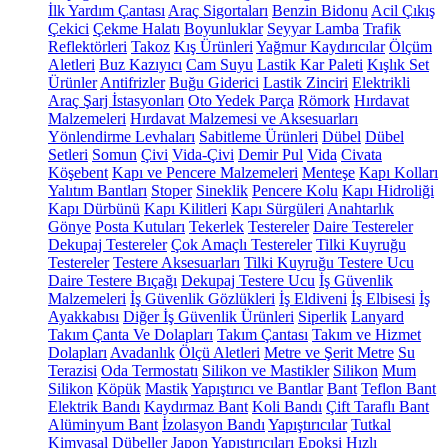
İlk Yardım Çantası
Araç Sigortaları
Benzin Bidonu
Acil Çıkış
Çekici
Çekme Halatı
Boyunluklar
Seyyar Lamba
Trafik
Reflektörleri
Takoz
Kış Ürünleri
Yağmur Kaydırıcılar
Ölçüm
Aletleri
Buz Kazıyıcı
Cam Suyu
Lastik Kar Paleti
Kışlık Set
Ürünler
Antifrizler
Buğu Giderici
Lastik Zinciri
Elektrikli
Araç Şarj İstasyonları
Oto Yedek Parça
Römork
Hırdavat
Malzemeleri
Hırdavat Malzemesi ve Aksesuarları
Yönlendirme Levhaları
Sabitleme Ürünleri
Dübel
Dübel
Setleri
Somun
Çivi
Vida-Çivi
Demir Pul
Vida
Civata
Köşebent
Kapı ve Pencere Malzemeleri
Menteşe
Kapı Kolları
Yalıtım Bantları
Stoper
Sineklik
Pencere Kolu
Kapı Hidroliği
Kapı Dürbünü
Kapı Kilitleri
Kapı Sürgüleri
Anahtarlık
Gönye
Posta Kutuları
Tekerlek
Testereler
Daire Testereler
Dekupaj Testereler
Çok Amaçlı Testereler
Tilki Kuyruğu
Testereler
Testere Aksesuarları
Tilki Kuyruğu Testere Ucu
Daire Testere Bıçağı
Dekupaj Testere Ucu
İş Güvenlik
Malzemeleri
İş Güvenlik Gözlükleri
İş Eldiveni
İş Elbisesi
İş
Ayakkabısı
Diğer İş Güvenlik Ürünleri
Siperlik
Lanyard
Takım Çanta Ve Dolapları
Takım Çantası
Takım ve Hizmet
Dolapları
Avadanlık
Ölçü Aletleri
Metre ve Şerit Metre
Su
Terazisi
Oda Termostatı
Silikon ve Mastikler
Silikon
Mum
Silikon
Köpük
Mastik
Yapıştırıcı ve Bantlar
Bant
Teflon Bant
Elektrik Bandı
Kaydırmaz Bant
Koli Bandı
Çift Taraflı Bant
Alüminyum Bant
İzolasyon Bandı
Yapıştırıcılar
Tutkal
Kimyasal Dübeller
Japon Yapıştırıcıları
Epoksi
Hızlı