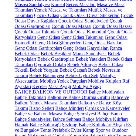
Masası Sandalyesi
Konsol
Servis Masaları
Masa ve Masa
Takımları
Yemek Masası ve Takımları
Mutfak Masası ve
Takımları
Çocuk Odası
Çocuk Odası Duvar Stickerları
Çocuk
Odası Duvar Kağıtları
Çocuk Odası Sandalyeleri
Çocuk
Odası Gardıropları
Çocuk Odası Masası
Çocuk Odası Bazası
Çocuk Odası Takımları
Çocuk Odası Komodini
Çocuk Odası
Karyolaları
Genç Odası
Genç Odası Takımları
Genç Odası
Komodini
Genç Odası Şifonyerleri
Genç Odası Bazaları
Genç Odası Gardıropları
Genç Odası Karyolaları
Ranza
Bebek Odası
Bebek Beşikleri
Mama Sandalyesi
Bebek
Karyolaları
Bebek Gardıropları
Bebek Yatakları
Bebek Odası
Takımları
Oyuncak Dolabı
Bebek Şifonyer
Bebek Odası
Tekstili
Bebek Yorganı
Bebek Çarşafı
Bebek Nevresim
Takımı
Bebek Battaniyesi
Bebek Uyku Seti
Mobilya
Aksesuarları
Mobilya Yedek Parçaları
Mobilya Kulpları
Raf
Ayakları
Keçeler
Masa Ayağı
Mobilya Ayağı
BAHÇE,BALKON VE OUTDOOR
Bahçe Mobilyaları
Bahçe Takımları
Balkon ve Bahçe Oturma Grubu
Bahçe ve
Balkon Yemek Masası Takımları
Balkon ve Bahçe Köşe
Takımı
Bistro Setleri
Bahçe Minderi
Çardak ve Kameriyeler
Bahçe ve Balkon Masası
Bahçe Şemsiyesi
Bahçe Bankı
Bahçe Sandalyeleri
Bahçe Sehpası
Bahçe Mobilya Kılıfları
Hamak
Bahçe Salıncağı
Şezlong
Bahçe Koltukları
Ahşap Ev
ve Bungalov
Tente
Prefabrik Evler
Kamp Spor ve Outdoor
Kamp Malzemeleri
Çadırlar
Kamp Sandalyesi
Uyku Tulumu