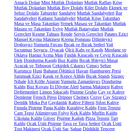
Amaçlı Dolap
Mini Mutfak Dolapları
Mutfak Rafları
Köşe
Mutfak Dolapları
Mutfak Boy Dolabı
Kiler Dolabı
Ekmek ve
Sebze Dolabı
Tabureler
Sandalye
Mutfak Sandalyeleri
Bar
Sandalyeleri
Katlanır Sandalyeler
Mutfak Köşe Takımları
Masa ve Masa Takımları
Yemek Masası ve Takımları
Mutfak
Masası ve Takımları
Eviye
Mutfak Bataryaları
Mutfak
Gereçleri
Kesme Tahtası
Rende
Servis Gereçleri
Patates Ezici
Manuel Kıyma Makinesi
Krema Pompası
Dilimleyici
Doğrayıcı
Yumurta Fırçası
Bıçak ve Bıçak Setleri
Yağ
Sıçratmaz
Soyucu, Oyacak
Ölçü Kabı ve Kaşığı
Merdane ve
Oklava
Hamur Açma Matı
Fındık Kıracağı ve Ceviz Kıracağı
Elek
Dondurma Kaşığı
Buz Kalıbı
Bıçak Bileyici Masat
Açacak ve Tirbuşon
Çekirdek Çıkarıcı
Çırpıcı
Sebze
Kurutucu
Huni
Baharat Öğütücü
Havan
Hamburger Presi
Sarımsak Ezici
Kaşık ve Kepçe Altlığı
Bıçak Standı
Süzgeç
Nihale
İçli Köfte Aparatı
Yumurta Zamanlayıcı
Dondurma
Kalıbı
Buz Kovası
Et Dövme Aleti
Sarma Makinesi
Kahve
Değirmenleri
Limon Sıkacağı
Pişirme Grubu
Çay ve Kahve
Demleme
French Press
Dripper
Chemex
Cezve
Çay Süzgeci
Demlik
Moka Pot
Çaydanlık
Kahve Filtresi
Sifon Kahve
Fırında Pişirme
Pasta Kalıbı
Kurabiye Kalıbı
Fırın Tepsisi
Cam Tepsi
Alüminyum Folyo
Kek Kalıbı
Muffin Kalıbı
Çikolata Kalıbı
Güveç
Pişirme Kağıdı
Pizza Tepsisi
Tart
Kalıbı
Ocak Üstü Pişirme
Tava ve Tava Setleri
Ocak Üstü
Tost Makinesi
Ocak Üstü Sac
Sahan
Düdüklü Tencere