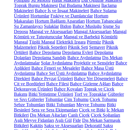
Pompası
Su Motoru
Hasat Makinesi
Dal Öğütme Makinesi
Toprak Burgu Makinesi
Dal Budama Makinesi
İlaçlama
Makineleri
Bahçe İş ve İnşaat Makineleri
Bahçe Sulama
Ürünleri
Hortumlar
Fıskiye ve Damlatıcılar
Hortum
Makaraları
Hortum Bağlantı Aparatları
Hortum Tabancaları
Su Zamanlayıcı
Sulaklar
Bidon
Bahçe Musluğu
Şişme Su
Deposu
Mangal ve Aksesuarları
Mangal Aksesuarları
Mangal
Kömürü ve Tutuşturucular
Mangal ve Barbekü
Kömürlü
Mangal
Tüplü Mangal
Elektrikli Izgara
Pürmüz
Piknik
Malzemeleri
Piknik Sepetleri
Piknik Seti
Semaver
Piknik
Örtüleri
Bahçe Depolama
Depolama Evleri
Depolama
Dolapları
Depolama Sandığı
Bahçe Aydınlatma
Dış Mekan
Aydınlatmalar
Solar Aydınlatma
Projektör ve Sensörler
Bahçe
Aplikleri
Bahçe Feneri ve Meşaleler
Bahçe Masa Üstü
Aydınlatma
Bahçe Set Üstü Aydınlatma
Bahçe Aydınlatma
Direkleri
Bahçe Peyzaj Ürünleri
Bahçe Yer Döşemeleri
Bahçe
Çit ve Bordürleri
Bahçe Filesi
Bahçe Gizleme Ağları
Bahçe
Dekorasyon Ürünleri
Bahçe Kovaları
Toprak ve Çiçek
Bakımı
Bitki Yetiştirme Ürünleri
Torf ve Topraklar
Gübreler
ve Sıvı Gübreler
Tohumlar
Çim Tohumu
Çiçek Tohumu
Sebze Tohumları
Bitki Tohumları
Meyve Tohumu
Bitki
Besinleri
Sera ve Sera Ekipmanları
Çiçek ve Bitki
İç Mekan
Bitkileri
Dış Mekan Ağaçları
Canlı Çiçek
Çiçek Soğanları
Aşılı Meyve Fidanları
Aşılı Gül
Fide
Dış Mekan Sarmaşık
Bitkileri
Kaktüs
Saksı ve Aksesuarları
Dekoratif Saksı