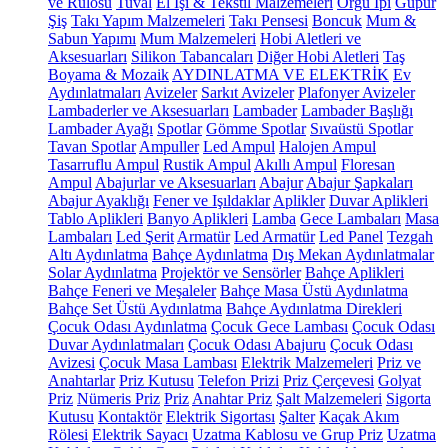
ve Rulosu
Tuval
El İşi & Tekstil Malzemeleri
Örgü İpi
Güpür
Şiş
Takı Yapım Malzemeleri
Takı Pensesi
Boncuk
Mum &
Sabun Yapımı
Mum Malzemeleri
Hobi Aletleri ve
Aksesuarları
Silikon Tabancaları
Diğer Hobi Aletleri
Taş
Boyama & Mozaik
AYDINLATMA VE ELEKTRİK
Ev
Aydınlatmaları
Avizeler
Sarkıt Avizeler
Plafonyer Avizeler
Lambaderler ve Aksesuarları
Lambader
Lambader Başlığı
Lambader Ayağı
Spotlar
Gömme Spotlar
Sıvaüstü Spotlar
Tavan Spotlar
Ampuller
Led Ampul
Halojen Ampul
Tasarruflu Ampul
Rustik Ampul
Akıllı Ampul
Floresan
Ampul
Abajurlar ve Aksesuarları
Abajur
Abajur Şapkaları
Abajur Ayaklığı
Fener ve Işıldaklar
Aplikler
Duvar Aplikleri
Tablo Aplikleri
Banyo Aplikleri
Lamba
Gece Lambaları
Masa
Lambaları
Led Şerit
Armatür
Led Armatür
Led Panel
Tezgah
Altı Aydınlatma
Bahçe Aydınlatma
Dış Mekan Aydınlatmalar
Solar Aydınlatma
Projektör ve Sensörler
Bahçe Aplikleri
Bahçe Feneri ve Meşaleler
Bahçe Masa Üstü Aydınlatma
Bahçe Set Üstü Aydınlatma
Bahçe Aydınlatma Direkleri
Çocuk Odası Aydınlatma
Çocuk Gece Lambası
Çocuk Odası
Duvar Aydınlatmaları
Çocuk Odası Abajuru
Çocuk Odası
Avizesi
Çocuk Masa Lambası
Elektrik Malzemeleri
Priz ve
Anahtarlar
Priz Kutusu
Telefon Prizi
Priz Çerçevesi
Golyat
Priz
Nümeris Priz
Priz
Anahtar Priz
Şalt Malzemeleri
Sigorta
Kutusu
Kontaktör
Elektrik Sigortası
Şalter
Kaçak Akım
Rölesi
Elektrik Sayacı
Uzatma Kablosu ve Grup Priz
Uzatma