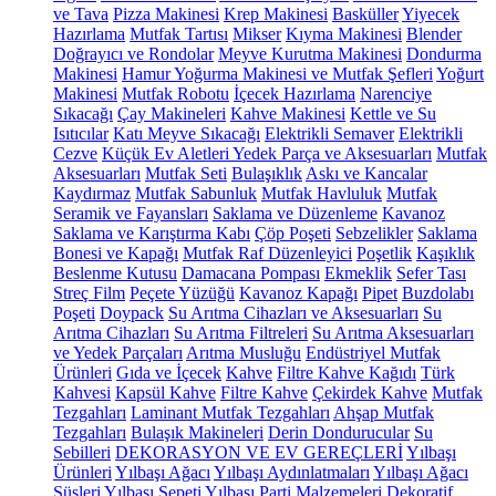
ve Tava
Pizza Makinesi
Krep Makinesi
Basküller
Yiyecek
Hazırlama
Mutfak Tartısı
Mikser
Kıyma Makinesi
Blender
Doğrayıcı ve Rondolar
Meyve Kurutma Makinesi
Dondurma
Makinesi
Hamur Yoğurma Makinesi ve Mutfak Şefleri
Yoğurt
Makinesi
Mutfak Robotu
İçecek Hazırlama
Narenciye
Sıkacağı
Çay Makineleri
Kahve Makinesi
Kettle ve Su
Isıtıcılar
Katı Meyve Sıkacağı
Elektrikli Semaver
Elektrikli
Cezve
Küçük Ev Aletleri Yedek Parça ve Aksesuarları
Mutfak
Aksesuarları
Mutfak Seti
Bulaşıklık
Askı ve Kancalar
Kaydırmaz
Mutfak Sabunluk
Mutfak Havluluk
Mutfak
Seramik ve Fayansları
Saklama ve Düzenleme
Kavanoz
Saklama ve Karıştırma Kabı
Çöp Poşeti
Sebzelikler
Saklama
Bonesi ve Kapağı
Mutfak Raf Düzenleyici
Poşetlik
Kaşıklık
Beslenme Kutusu
Damacana Pompası
Ekmeklik
Sefer Tası
Streç Film
Peçete Yüzüğü
Kavanoz Kapağı
Pipet
Buzdolabı
Poşeti
Doypack
Su Arıtma Cihazları ve Aksesuarları
Su
Arıtma Cihazları
Su Arıtma Filtreleri
Su Arıtma Aksesuarları
ve Yedek Parçaları
Arıtma Musluğu
Endüstriyel Mutfak
Ürünleri
Gıda ve İçecek
Kahve
Filtre Kahve Kağıdı
Türk
Kahvesi
Kapsül Kahve
Filtre Kahve
Çekirdek Kahve
Mutfak
Tezgahları
Laminant Mutfak Tezgahları
Ahşap Mutfak
Tezgahları
Bulaşık Makineleri
Derin Dondurucular
Su
Sebilleri
DEKORASYON VE EV GEREÇLERİ
Yılbaşı
Ürünleri
Yılbaşı Ağacı
Yılbaşı Aydınlatmaları
Yılbaşı Ağacı
Süsleri
Yılbaşı Sepeti
Yılbaşı Parti Malzemeleri
Dekoratif