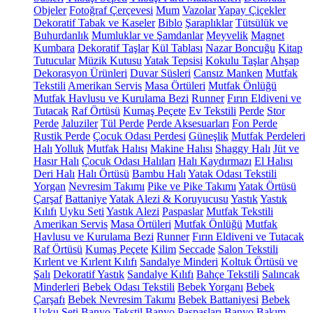
Objeler
Fotoğraf Çerçevesi
Mum
Vazolar
Yapay Çiçekler
Dekoratif Tabak ve Kaseler
Biblo
Şaraplıklar
Tütsülük ve
Buhurdanlık
Mumluklar ve Şamdanlar
Meyvelik
Magnet
Kumbara
Dekoratif Taşlar
Kül Tablası
Nazar Boncuğu
Kitap
Tutucular
Müzik Kutusu
Yatak Tepsisi
Kokulu Taşlar
Ahşap
Dekorasyon Ürünleri
Duvar Süsleri
Cansız Manken
Mutfak
Tekstili
Amerikan Servis
Masa Örtüleri
Mutfak Önlüğü
Mutfak Havlusu ve Kurulama Bezi
Runner
Fırın Eldiveni ve
Tutacak
Raf Örtüsü
Kumaş Peçete
Ev Tekstili
Perde
Stor
Perde
Jaluziler
Tül Perde
Perde Aksesuarları
Fon Perde
Rustik Perde
Çocuk Odası Perdesi
Güneşlik
Mutfak Perdeleri
Halı
Yolluk
Mutfak Halısı
Makine Halısı
Shaggy Halı
Jüt ve
Hasır Halı
Çocuk Odası Halıları
Halı Kaydırmazı
El Halısı
Deri Halı
Halı Örtüsü
Bambu Halı
Yatak Odası Tekstili
Yorgan
Nevresim Takımı
Pike ve Pike Takımı
Yatak Örtüsü
Çarşaf
Battaniye
Yatak Alezi & Koruyucusu
Yastık
Yastık
Kılıfı
Uyku Seti
Yastık Alezi
Paspaslar
Mutfak Tekstili
Amerikan Servis
Masa Örtüleri
Mutfak Önlüğü
Mutfak
Havlusu ve Kurulama Bezi
Runner
Fırın Eldiveni ve Tutacak
Raf Örtüsü
Kumaş Peçete
Kilim
Seccade
Salon Tekstili
Kırlent ve Kırlent Kılıfı
Sandalye Minderi
Koltuk Örtüsü ve
Şalı
Dekoratif Yastık
Sandalye Kılıfı
Bahçe Tekstili
Salıncak
Minderleri
Bebek Odası Tekstili
Bebek Yorganı
Bebek
Çarşafı
Bebek Nevresim Takımı
Bebek Battaniyesi
Bebek
Uyku Seti
Banyo Tekstil
Banyo Paspasları
Banyo Bakım