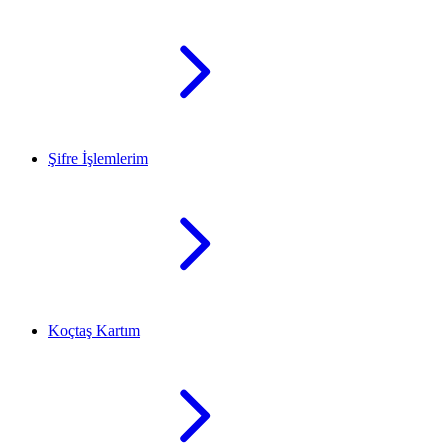
Şifre İşlemlerim
Koçtaş Kartım