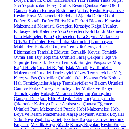
Dosya
Etiketlik
Okul Malzemeleri
Yazı Tahtası
Tahta Silgisi
Sıvı Yapıştırıcılar
Tebeşir
Suluk
Resim Çantası
Pano
Okul
Çantası
Kalem Kutusu
Beslenme Çantası
Resim Boyaları ve
Resim Boya Malzemeleri
Selobant
Ajanda
Defter
Okul
Defteri
Spiralli Defter
Fihrist
Not Defteri
Bloknot
Kırtasiye
Malzemeleri
Masaüstü Gereçleri
Kırtasiye Kağıt Ürünleri
Kırtasiye Seti
Kalem ve Yazı Gereçleri
Koli Bandı Makinesi
Para Makineleri
Para Çekmeceleri
Para Sayma Makineleri
Ofis Sarf Ürünleri
Evrak İmha Makineleri
Laminasyon
Makineleri
Barkod Okuyucu
Temizlik Gereçleri ve
Ekipmanları
Temizlik Eldiveni
Temizlik Kovası
Temizlik,
Ovma Teli
Tüy Toplama Ürünleri
Faraş
Çekpas
Fırça ve
Süpürge
Temizlik Bezleri
Temizlik Süngeri
Paspas ve Mop
Kâğıt Havlu
Tuvalet Kağıdı
Islak Mendil
Ev Temizlik
Malzemeleri
Tuvalet Temizleyici
Yüzey Temizleyiciler
Yağ,
Kireç ve Pas Çözücüler
Çubuklu Oda Kokusu
Oda Kokusu
Halı Temizleyiciler
Ahşap Temizleyiciler ve Bakım Ürünleri
Cam ve Parlak Yüzey Temizleyiciler
Mutfak ve Banyo
Temizleyiciler
Bulaşık Makinesi Deterjanı
Yumuşatıcı
Çamaşır Deterjanı
Elde Bulaşık Deterjanı
Çamaşır Leke
Çıkarıcılar
Kolonya
Pazar Arabası ve Çantası
Eğlence
Ürünleri
Parti Malzemeleri
Puzzle
Hobi Malzemeleri
Hobi
Boya ve Resim Malzemeleri
Ahşap Boyaları
Akrilik Boyalar
Sulu Boya
Yağlı Boya Seti
Eskitme Boyası
Cam ve Seramik
Boyaları
Metalik Boya
Şövale
Kumaş Boyaları
Resim Fırçası