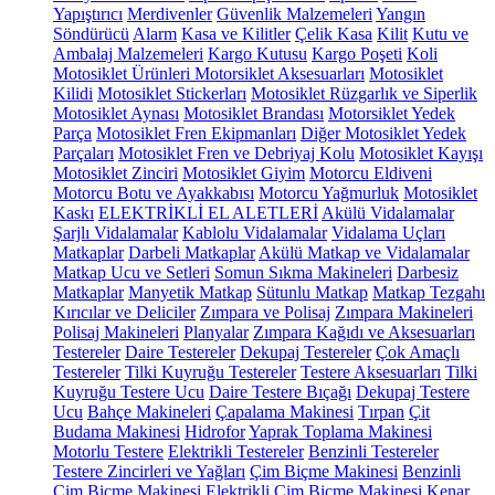
Yapıştırıcı
Merdivenler
Güvenlik Malzemeleri
Yangın
Söndürücü
Alarm
Kasa ve Kilitler
Çelik Kasa
Kilit
Kutu ve
Ambalaj Malzemeleri
Kargo Kutusu
Kargo Poşeti
Koli
Motosiklet Ürünleri
Motorsiklet Aksesuarları
Motosiklet
Kilidi
Motosiklet Stickerları
Motosiklet Rüzgarlık ve Siperlik
Motosiklet Aynası
Motosiklet Brandası
Motorsiklet Yedek
Parça
Motosiklet Fren Ekipmanları
Diğer Motosiklet Yedek
Parçaları
Motosiklet Fren ve Debriyaj Kolu
Motosiklet Kayışı
Motosiklet Zinciri
Motosiklet Giyim
Motorcu Eldiveni
Motorcu Botu ve Ayakkabısı
Motorcu Yağmurluk
Motosiklet
Kaskı
ELEKTRİKLİ EL ALETLERİ
Akülü Vidalamalar
Şarjlı Vidalamalar
Kablolu Vidalamalar
Vidalama Uçları
Matkaplar
Darbeli Matkaplar
Akülü Matkap ve Vidalamalar
Matkap Ucu ve Setleri
Somun Sıkma Makineleri
Darbesiz
Matkaplar
Manyetik Matkap
Sütunlu Matkap
Matkap Tezgahı
Kırıcılar ve Deliciler
Zımpara ve Polisaj
Zımpara Makineleri
Polisaj Makineleri
Planyalar
Zımpara Kağıdı ve Aksesuarları
Testereler
Daire Testereler
Dekupaj Testereler
Çok Amaçlı
Testereler
Tilki Kuyruğu Testereler
Testere Aksesuarları
Tilki
Kuyruğu Testere Ucu
Daire Testere Bıçağı
Dekupaj Testere
Ucu
Bahçe Makineleri
Çapalama Makinesi
Tırpan
Çit
Budama Makinesi
Hidrofor
Yaprak Toplama Makinesi
Motorlu Testere
Elektrikli Testereler
Benzinli Testereler
Testere Zincirleri ve Yağları
Çim Biçme Makinesi
Benzinli
Çim Biçme Makinesi
Elektrikli Çim Biçme Makinesi
Kenar