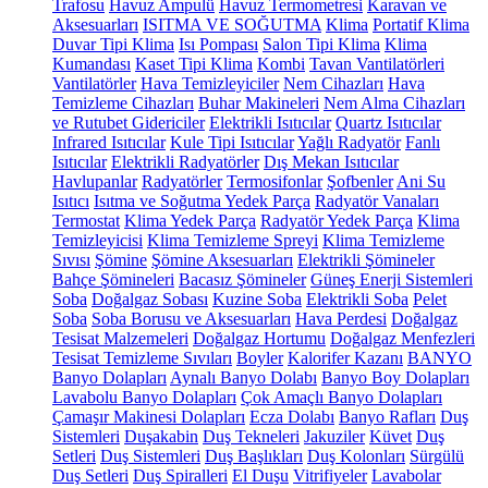
Trafosu
Havuz Ampulü
Havuz Termometresi
Karavan ve
Aksesuarları
ISITMA VE SOĞUTMA
Klima
Portatif Klima
Duvar Tipi Klima
Isı Pompası
Salon Tipi Klima
Klima
Kumandası
Kaset Tipi Klima
Kombi
Tavan Vantilatörleri
Vantilatörler
Hava Temizleyiciler
Nem Cihazları
Hava
Temizleme Cihazları
Buhar Makineleri
Nem Alma Cihazları
ve Rutubet Gidericiler
Elektrikli Isıtıcılar
Quartz Isıtıcılar
Infrared Isıtıcılar
Kule Tipi Isıtıcılar
Yağlı Radyatör
Fanlı
Isıtıcılar
Elektrikli Radyatörler
Dış Mekan Isıtıcılar
Havlupanlar
Radyatörler
Termosifonlar
Şofbenler
Ani Su
Isıtıcı
Isıtma ve Soğutma Yedek Parça
Radyatör Vanaları
Termostat
Klima Yedek Parça
Radyatör Yedek Parça
Klima
Temizleyicisi
Klima Temizleme Spreyi
Klima Temizleme
Sıvısı
Şömine
Şömine Aksesuarları
Elektrikli Şömineler
Bahçe Şömineleri
Bacasız Şömineler
Güneş Enerji Sistemleri
Soba
Doğalgaz Sobası
Kuzine Soba
Elektrikli Soba
Pelet
Soba
Soba Borusu ve Aksesuarları
Hava Perdesi
Doğalgaz
Tesisat Malzemeleri
Doğalgaz Hortumu
Doğalgaz Menfezleri
Tesisat Temizleme Sıvıları
Boyler
Kalorifer Kazanı
BANYO
Banyo Dolapları
Aynalı Banyo Dolabı
Banyo Boy Dolapları
Lavabolu Banyo Dolapları
Çok Amaçlı Banyo Dolapları
Çamaşır Makinesi Dolapları
Ecza Dolabı
Banyo Rafları
Duş
Sistemleri
Duşakabin
Duş Tekneleri
Jakuziler
Küvet
Duş
Setleri
Duş Sistemleri
Duş Başlıkları
Duş Kolonları
Sürgülü
Duş Setleri
Duş Spiralleri
El Duşu
Vitrifiyeler
Lavabolar