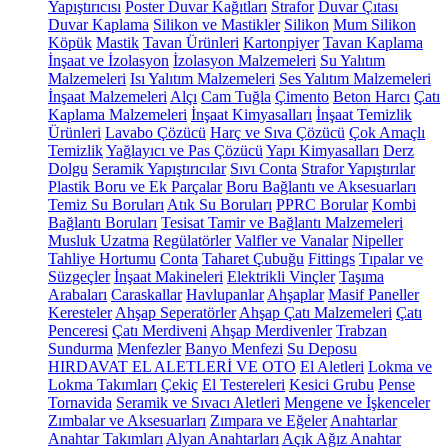
Yapıştırıcısı
Poster Duvar Kağıtları
Strafor
Duvar Çıtası
Duvar Kaplama
Silikon ve Mastikler
Silikon
Mum Silikon
Köpük
Mastik
Tavan Ürünleri
Kartonpiyer
Tavan Kaplama
İnşaat ve İzolasyon
İzolasyon Malzemeleri
Su Yalıtım
Malzemeleri
Isı Yalıtım Malzemeleri
Ses Yalıtım Malzemeleri
İnşaat Malzemeleri
Alçı
Cam Tuğla
Çimento
Beton Harcı
Çatı
Kaplama Malzemeleri
İnşaat Kimyasalları
İnşaat Temizlik
Ürünleri
Lavabo Çözücü
Harç ve Sıva Çözücü
Çok Amaçlı
Temizlik
Yağlayıcı ve Pas Çözücü
Yapı Kimyasalları
Derz
Dolgu
Seramik Yapıştırıcılar
Sıvı Conta
Strafor Yapıştırılar
Plastik Boru ve Ek Parçalar
Boru Bağlantı ve Aksesuarları
Temiz Su Boruları
Atık Su Boruları
PPRC Borular
Kombi
Bağlantı Boruları
Tesisat Tamir ve Bağlantı Malzemeleri
Musluk Uzatma
Regülatörler
Valfler ve Vanalar
Nipeller
Tahliye Hortumu
Conta
Taharet Çubuğu
Fittings
Tıpalar ve
Süzgeçler
İnşaat Makineleri
Elektrikli Vinçler
Taşıma
Arabaları
Caraskallar
Havlupanlar
Ahşaplar
Masif Paneller
Keresteler
Ahşap Seperatörler
Ahşap Çatı Malzemeleri
Çatı
Penceresi
Çatı Merdiveni
Ahşap Merdivenler
Trabzan
Sundurma
Menfezler
Banyo Menfezi
Su Deposu
HIRDAVAT EL ALETLERİ VE OTO
El Aletleri
Lokma ve
Lokma Takımları
Çekiç
El Testereleri
Kesici Grubu
Pense
Tornavida
Seramik ve Sıvacı Aletleri
Mengene ve İşkenceler
Zımbalar ve Aksesuarları
Zımpara ve Eğeler
Anahtarlar
Anahtar Takımları
Alyan Anahtarları
Açık Ağız Anahtar