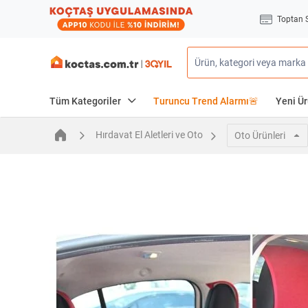
Toptan 
Tüm Kategoriler
Turuncu Trend Alarmı🚨
Yeni Ür
Hırdavat El Aletleri ve Oto
Oto Ürünleri