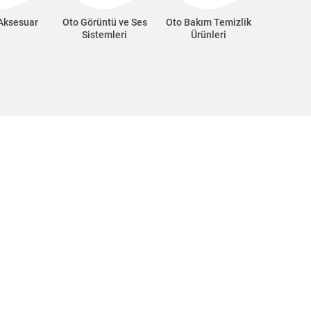
 Aksesuar
Oto Görüntü ve Ses
Oto Bakım Temizlik
Oto Süp
Sistemleri
Ürünleri