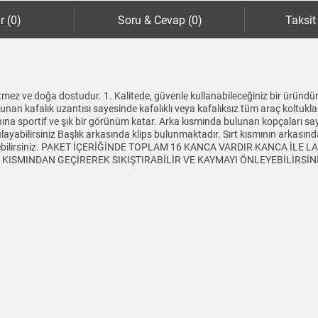
r (0)
Soru & Cevap (0)
Taksit
mez ve doğa dostudur. 1. Kalitede, güvenle kullanabileceğiniz bir üründür
lunan kafalık uzantısı sayesinde kafalıklı veya kafalıksız tüm araç koltukl
aynına sportif ve şık bir görünüm katar. Arka kısmında bulunan kopçaları sa
yabilirsiniz Başlık arkasında klips bulunmaktadır. Sırt kısmının arkasında 
tleyebilirsiniz. PAKET İÇERİĞİNDE TOPLAM 16 KANCA VARDIR KANCA İLE
SMINDAN GEÇİREREK SIKIŞTIRABİLİR VE KAYMAYI ÖNLEYEBİLİRSİNİZ Ürü