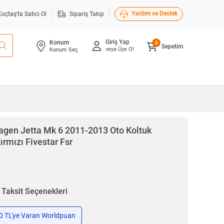
Yardım ve Destek
Koçtaş'ta Satıcı Ol
Sipariş Takip
Giriş Yap
Konum
0
Sepetim
veya Üye Ol
Konum Seç
gen Jetta Mk 6 2011-2013 Oto Koltuk
ırmızı Fivestar Fsr
n
Taksit Seçenekleri
50 TL'ye Varan Worldpuan