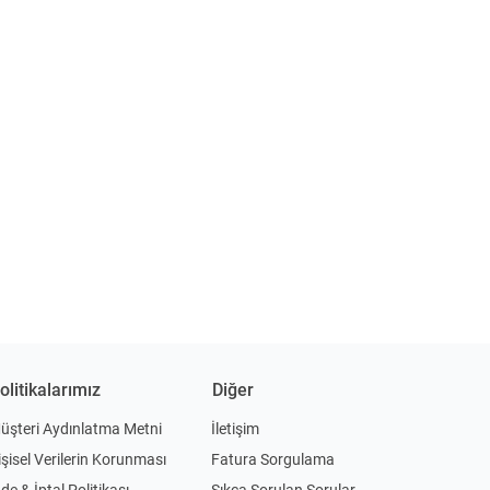
olitikalarımız
Diğer
üşteri Aydınlatma Metni
İletişim
işisel Verilerin Korunması
Fatura Sorgulama
ade & İptal Politikası
Sıkça Sorulan Sorular