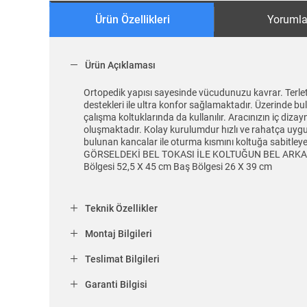
Ürün Özellikleri
Yorumla
Ürün Açıklaması
Ortopedik yapısı sayesinde vücudunuzu kavrar. Terlet
destekleri ile ultra konfor sağlamaktadır. Üzerinde bu
çalışma koltuklarında da kullanılır. Aracınızın iç diz
oluşmaktadır. Kolay kurulumdur hızlı ve rahatça uygula
bulunan kancalar ile oturma kısmını koltuğa sabi
GÖRSELDEKİ BEL TOKASI İLE KOLTUĞUN BEL ARKA KI
Bölgesi 52,5 X 45 cm Baş Bölgesi 26 X 39 cm
Teknik Özellikler
Montaj Bilgileri
Teslimat Bilgileri
Garanti Bilgisi