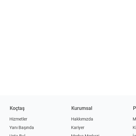
Koçtaş
Kurumsal
P
Hizmetler
Hakkımızda
M
Yanı Başında
Kariyer
K
Usta Bul
Medya Merkezi
İ