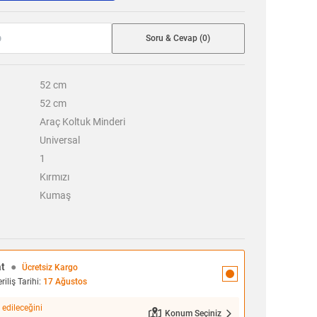
Soru & Cevap (0)
52
cm
52
cm
Araç Koltuk Minderi
Universal
1
Kırmızı
Kumaş
at
●
Ücretsiz Kargo
iliş Tarihi:
17 Ağustos
 edileceğini
Konum Seçiniz