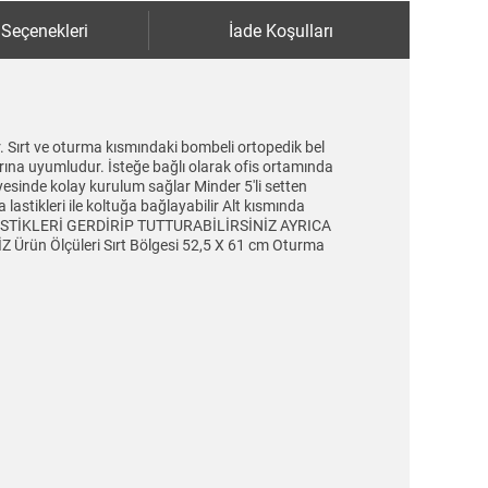
 Seçenekleri
İade Koşulları
. Sırt ve oturma kısmındaki bombeli ortopedik bel
arına uyumludur. İsteğe bağlı olarak ofis ortamında
yesinde kolay kurulum sağlar Minder 5'li setten
lastikleri ile koltuğa bağlayabilir Alt kısmında
 LASTİKLERİ GERDİRİP TUTTURABİLİRSİNİZ AYRICA
n Ölçüleri Sırt Bölgesi 52,5 X 61 cm Oturma