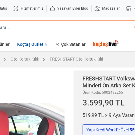
Satış
Hizmetlerimiz
Yaşayan Evler Blog
Mağazalar
ünler
Koçtaş Outlet ⭐
Çok Satanlar
Oto Koltuk Kılıfı
FRESHSTART Oto Koltuk Kılıfı
FRESHSTART
Volkswa
Minderi Ön Arka Set K
Ürün Kodu: 5002492265
3.599,90 TL
519,99 TL x 9 Aya Vara
Yapı Kredi World'e Özel 5