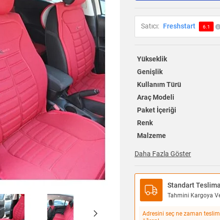
Satıcı:
Freshstart
6.1
Yükseklik
Genişlik
Kullanım Türü
Araç Modeli
Paket İçeriği
Renk
Malzeme
Daha Fazla Göster
Standart Teslim
Tahmini Kargoya Ver
Adresini seç ne zaman teslim