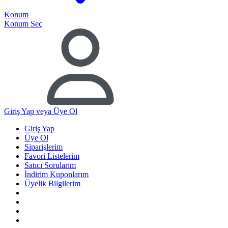
Konum
Konum Seç
Giriş Yap
veya Üye Ol
Giriş Yap
Üye Ol
Siparişlerim
Favori Listelerim
Satıcı Sorularım
İndirim Kuponlarım
Üyelik Bilgilerim