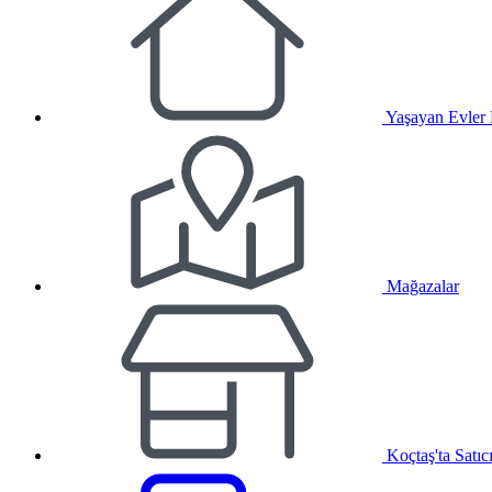
Yaşayan Evler
Mağazalar
Koçtaş'ta Satıc