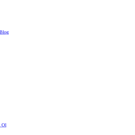
 Blog
ı Ol