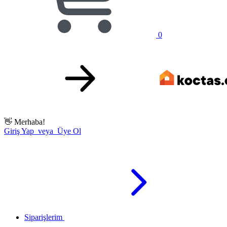
0
👋
Merhaba!
Giriş Yap veya Üye Ol
Siparişlerim