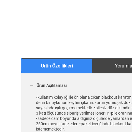
Ürün Özellikleri
Yorumla
Ürün Açıklaması
•kullanım kolaylığı ile ön plana çıkan blackout karatma
derin bir uykunun keyfini çıkarın. •ürün yumuşak doku
sayesinde ışık geçirmemektedir. •pilesiz düz dikimdir. •ek
3 katı ölçüsünde sipariş verilmesi önerilir.•pile oran
•sadece cam boyunda aldığınız ölçülerde yanlardan ış
260cm boyu ifade eder. •paket içeriğinde blackout ka
istememektedir.