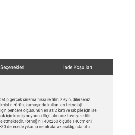
 Seçenekleri
İade Koşulları
tıp gerçek sinema hissi ile film izleyin, dilerseniz
miştir. •ürün, kumaşında kullanılan teknoloji
m için pencere ölçüsünün en az 2 katı ve sık pile için ise
ak için korniş boyunca ölçü almanız tavsiye edilir.
ade etmektedir. •örneğin 140x260 ölçüde 140cm eni,
•30 derecede yıkanıp nemli olarak asıldığında ütü