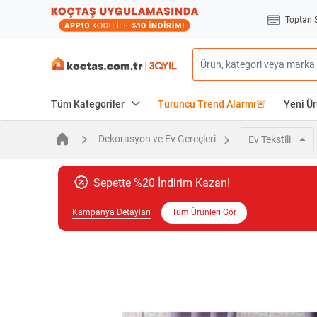
Toptan 
Tüm Kategoriler
Turuncu Trend Alarmı🚨
Yeni Ür
Dekorasyon ve Ev Gereçleri
Ev Tekstili
Sepette %20 İndirim Kazan!
Kampanya Detayları
Tüm Ürünleri Gör