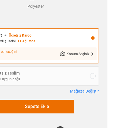
Polyester
at
●
Ücretsiz Kargo
iliş Tarihi:
11 Ağustos
 edileceğini
Konum Seçiniz
siz Teslim
i uygun değil
Mağaza Değiştir
Sepete Ekle