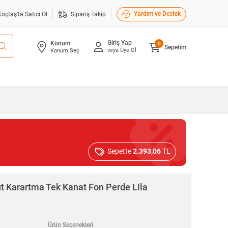
Yardım ve Destek
Koçtaş'ta Satıcı Ol
Sipariş Takip
Giriş Yap
Konum
0
Sepetim
veya Üye Ol
Konum Seç
Sepette
2.393,06
TL
t Karartma Tek Kanat Fon Perde Lila
Ürün Seçenekleri