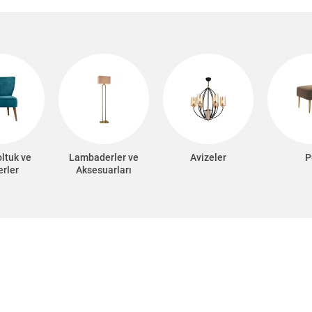
oltuk ve
Lambaderler ve
Avizeler
P
erler
Aksesuarları