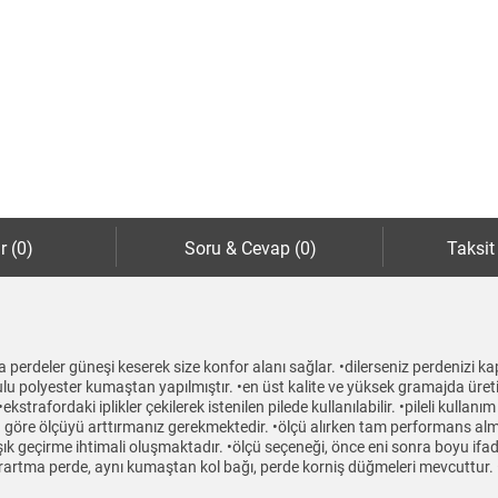
r (0)
Soru & Cevap (0)
Taksit
 perdeler güneşi keserek size konfor alanı sağlar. •dilerseniz perdenizi kapa
lu polyester kumaştan yapılmıştır. •en üst kalite ve yüksek gramajda üretil
strafordaki iplikler çekilerek istenilen pilede kullanılabilir. •pileli kullanı
ına göre ölçüyü arttırmanız gerekmektedir. •ölçü alırken tam performans alm
ık geçirme ihtimali oluşmaktadır. •ölçü seçeneği, önce eni sonra boyu if
rartma perde, aynı kumaştan kol bağı, perde korniş düğmeleri mevcuttur. 