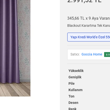
2.991,32 TL
345,66 TL x 9 Aya Vara
Blackout Karartma Tek Kana
Yapı Kredi World'e Özel 5
Satıcı:
Goccia Home
8.9
Yükseklik
Genişlik
Pile
Kullanım
Ton
Desen
Renk