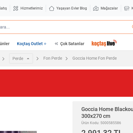
Satış
Hizmetlerimiz
Yaşayan Evler Blog
Mağazalar
ünler
Koçtaş Outlet ⭐
Çok Satanlar
Fon Perde
Goccia Home Fon Perde
Perde
Goccia Home
Blackou
300x270 cm
Ürün Kodu: 5000585586