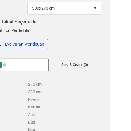
n
Taksit Seçenekleri
t Fon Perde Lila
50 TL'ye Varan Worldpuan
Soru & Cevap (0)
270
cm
300
cm
Pilesiz
Karma
Açık
Düz
Mor