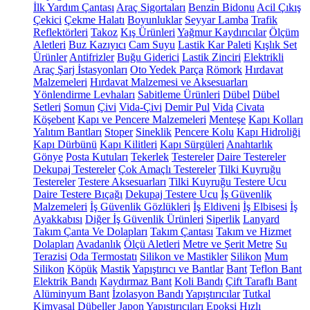
İlk Yardım Çantası
Araç Sigortaları
Benzin Bidonu
Acil Çıkış
Çekici
Çekme Halatı
Boyunluklar
Seyyar Lamba
Trafik
Reflektörleri
Takoz
Kış Ürünleri
Yağmur Kaydırıcılar
Ölçüm
Aletleri
Buz Kazıyıcı
Cam Suyu
Lastik Kar Paleti
Kışlık Set
Ürünler
Antifrizler
Buğu Giderici
Lastik Zinciri
Elektrikli
Araç Şarj İstasyonları
Oto Yedek Parça
Römork
Hırdavat
Malzemeleri
Hırdavat Malzemesi ve Aksesuarları
Yönlendirme Levhaları
Sabitleme Ürünleri
Dübel
Dübel
Setleri
Somun
Çivi
Vida-Çivi
Demir Pul
Vida
Civata
Köşebent
Kapı ve Pencere Malzemeleri
Menteşe
Kapı Kolları
Yalıtım Bantları
Stoper
Sineklik
Pencere Kolu
Kapı Hidroliği
Kapı Dürbünü
Kapı Kilitleri
Kapı Sürgüleri
Anahtarlık
Gönye
Posta Kutuları
Tekerlek
Testereler
Daire Testereler
Dekupaj Testereler
Çok Amaçlı Testereler
Tilki Kuyruğu
Testereler
Testere Aksesuarları
Tilki Kuyruğu Testere Ucu
Daire Testere Bıçağı
Dekupaj Testere Ucu
İş Güvenlik
Malzemeleri
İş Güvenlik Gözlükleri
İş Eldiveni
İş Elbisesi
İş
Ayakkabısı
Diğer İş Güvenlik Ürünleri
Siperlik
Lanyard
Takım Çanta Ve Dolapları
Takım Çantası
Takım ve Hizmet
Dolapları
Avadanlık
Ölçü Aletleri
Metre ve Şerit Metre
Su
Terazisi
Oda Termostatı
Silikon ve Mastikler
Silikon
Mum
Silikon
Köpük
Mastik
Yapıştırıcı ve Bantlar
Bant
Teflon Bant
Elektrik Bandı
Kaydırmaz Bant
Koli Bandı
Çift Taraflı Bant
Alüminyum Bant
İzolasyon Bandı
Yapıştırıcılar
Tutkal
Kimyasal Dübeller
Japon Yapıştırıcıları
Epoksi
Hızlı