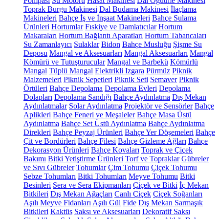
Pompası
Su Motoru
Hasat Makinesi
Dal Öğütme Makinesi
Toprak Burgu Makinesi
Dal Budama Makinesi
İlaçlama
Makineleri
Bahçe İş ve İnşaat Makineleri
Bahçe Sulama
Ürünleri
Hortumlar
Fıskiye ve Damlatıcılar
Hortum
Makaraları
Hortum Bağlantı Aparatları
Hortum Tabancaları
Su Zamanlayıcı
Sulaklar
Bidon
Bahçe Musluğu
Şişme Su
Deposu
Mangal ve Aksesuarları
Mangal Aksesuarları
Mangal
Kömürü ve Tutuşturucular
Mangal ve Barbekü
Kömürlü
Mangal
Tüplü Mangal
Elektrikli Izgara
Pürmüz
Piknik
Malzemeleri
Piknik Sepetleri
Piknik Seti
Semaver
Piknik
Örtüleri
Bahçe Depolama
Depolama Evleri
Depolama
Dolapları
Depolama Sandığı
Bahçe Aydınlatma
Dış Mekan
Aydınlatmalar
Solar Aydınlatma
Projektör ve Sensörler
Bahçe
Aplikleri
Bahçe Feneri ve Meşaleler
Bahçe Masa Üstü
Aydınlatma
Bahçe Set Üstü Aydınlatma
Bahçe Aydınlatma
Direkleri
Bahçe Peyzaj Ürünleri
Bahçe Yer Döşemeleri
Bahçe
Çit ve Bordürleri
Bahçe Filesi
Bahçe Gizleme Ağları
Bahçe
Dekorasyon Ürünleri
Bahçe Kovaları
Toprak ve Çiçek
Bakımı
Bitki Yetiştirme Ürünleri
Torf ve Topraklar
Gübreler
ve Sıvı Gübreler
Tohumlar
Çim Tohumu
Çiçek Tohumu
Sebze Tohumları
Bitki Tohumları
Meyve Tohumu
Bitki
Besinleri
Sera ve Sera Ekipmanları
Çiçek ve Bitki
İç Mekan
Bitkileri
Dış Mekan Ağaçları
Canlı Çiçek
Çiçek Soğanları
Aşılı Meyve Fidanları
Aşılı Gül
Fide
Dış Mekan Sarmaşık
Bitkileri
Kaktüs
Saksı ve Aksesuarları
Dekoratif Saksı