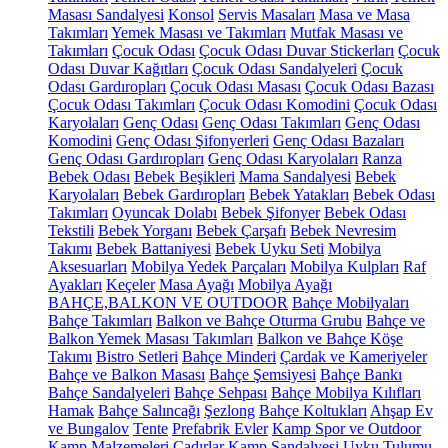
Masası Sandalyesi
Konsol
Servis Masaları
Masa ve Masa
Takımları
Yemek Masası ve Takımları
Mutfak Masası ve
Takımları
Çocuk Odası
Çocuk Odası Duvar Stickerları
Çocuk
Odası Duvar Kağıtları
Çocuk Odası Sandalyeleri
Çocuk
Odası Gardıropları
Çocuk Odası Masası
Çocuk Odası Bazası
Çocuk Odası Takımları
Çocuk Odası Komodini
Çocuk Odası
Karyolaları
Genç Odası
Genç Odası Takımları
Genç Odası
Komodini
Genç Odası Şifonyerleri
Genç Odası Bazaları
Genç Odası Gardıropları
Genç Odası Karyolaları
Ranza
Bebek Odası
Bebek Beşikleri
Mama Sandalyesi
Bebek
Karyolaları
Bebek Gardıropları
Bebek Yatakları
Bebek Odası
Takımları
Oyuncak Dolabı
Bebek Şifonyer
Bebek Odası
Tekstili
Bebek Yorganı
Bebek Çarşafı
Bebek Nevresim
Takımı
Bebek Battaniyesi
Bebek Uyku Seti
Mobilya
Aksesuarları
Mobilya Yedek Parçaları
Mobilya Kulpları
Raf
Ayakları
Keçeler
Masa Ayağı
Mobilya Ayağı
BAHÇE,BALKON VE OUTDOOR
Bahçe Mobilyaları
Bahçe Takımları
Balkon ve Bahçe Oturma Grubu
Bahçe ve
Balkon Yemek Masası Takımları
Balkon ve Bahçe Köşe
Takımı
Bistro Setleri
Bahçe Minderi
Çardak ve Kameriyeler
Bahçe ve Balkon Masası
Bahçe Şemsiyesi
Bahçe Bankı
Bahçe Sandalyeleri
Bahçe Sehpası
Bahçe Mobilya Kılıfları
Hamak
Bahçe Salıncağı
Şezlong
Bahçe Koltukları
Ahşap Ev
ve Bungalov
Tente
Prefabrik Evler
Kamp Spor ve Outdoor
Kamp Malzemeleri
Çadırlar
Kamp Sandalyesi
Uyku Tulumu