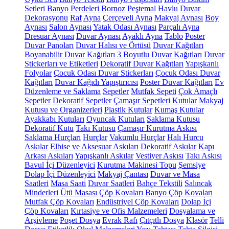
Setleri
Banyo Perdeleri
Bornoz
Peştemal
Havlu
Duvar
Dekorasyonu
Raf
Ayna
Çerçeveli Ayna
Makyaj Aynası
Boy
Aynası
Salon Aynası
Yatak Odası Aynası
Parçalı Ayna
Dresuar Aynası
Duvar Aynası
Ayaklı Ayna
Tablo
Poster
Duvar Panoları
Duvar Halısı ve Örtüsü
Duvar Kağıtları
Boyanabilir Duvar Kağıtları
3 Boyutlu Duvar Kağıtları
Duvar
Stickerları ve Etiketleri
Dekoratif Duvar Kağıtları
Yapışkanlı
Folyolar
Çocuk Odası Duvar Stickerları
Çocuk Odası Duvar
Kağıtları
Duvar Kağıdı Yapıştırıcısı
Poster Duvar Kağıtları
Ev
Düzenleme ve Saklama
Sepetler
Mutfak Sepeti
Çok Amaçlı
Sepetler
Dekoratif Sepetler
Çamaşır Sepetleri
Kutular
Makyaj
Kutusu ve Organizerleri
Plastik Kutular
Kumaş Kutular
Ayakkabı Kutuları
Oyuncak Kutuları
Saklama Kutusu
Dekoratif Kutu
Takı Kutusu
Çamaşır Kurutma Askısı
Saklama Hurçları
Hurçlar
Vakumlu Hurçlar
Halı Hurcu
Askılar
Elbise ve Aksesuar Askıları
Dekoratif Askılar
Kapı
Arkası Askıları
Yapışkanlı Askılar
Vestiyer Askısı
Takı Askısı
Bavul İçi Düzenleyici
Kurutma Makinesi Topu
Şemsiye
Dolap İçi Düzenleyici
Makyaj Çantası
Duvar ve Masa
Saatleri
Masa Saati
Duvar Saatleri
Bahçe Tekstili
Salıncak
Minderleri
Ütü Masası
Çöp Kovaları
Banyo Çöp Kovaları
Mutfak Çöp Kovaları
Endüstriyel Çöp Kovaları
Dolap İçi
Çöp Kovaları
Kırtasiye ve Ofis Malzemeleri
Dosyalama ve
Arşivleme
Poşet Dosya
Evrak Rafı
Çıtçıtlı Dosya
Klasör
Telli