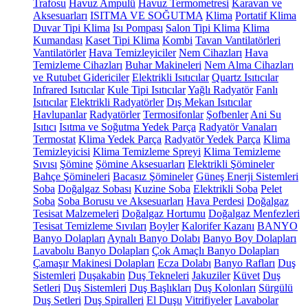
Trafosu
Havuz Ampulü
Havuz Termometresi
Karavan ve
Aksesuarları
ISITMA VE SOĞUTMA
Klima
Portatif Klima
Duvar Tipi Klima
Isı Pompası
Salon Tipi Klima
Klima
Kumandası
Kaset Tipi Klima
Kombi
Tavan Vantilatörleri
Vantilatörler
Hava Temizleyiciler
Nem Cihazları
Hava
Temizleme Cihazları
Buhar Makineleri
Nem Alma Cihazları
ve Rutubet Gidericiler
Elektrikli Isıtıcılar
Quartz Isıtıcılar
Infrared Isıtıcılar
Kule Tipi Isıtıcılar
Yağlı Radyatör
Fanlı
Isıtıcılar
Elektrikli Radyatörler
Dış Mekan Isıtıcılar
Havlupanlar
Radyatörler
Termosifonlar
Şofbenler
Ani Su
Isıtıcı
Isıtma ve Soğutma Yedek Parça
Radyatör Vanaları
Termostat
Klima Yedek Parça
Radyatör Yedek Parça
Klima
Temizleyicisi
Klima Temizleme Spreyi
Klima Temizleme
Sıvısı
Şömine
Şömine Aksesuarları
Elektrikli Şömineler
Bahçe Şömineleri
Bacasız Şömineler
Güneş Enerji Sistemleri
Soba
Doğalgaz Sobası
Kuzine Soba
Elektrikli Soba
Pelet
Soba
Soba Borusu ve Aksesuarları
Hava Perdesi
Doğalgaz
Tesisat Malzemeleri
Doğalgaz Hortumu
Doğalgaz Menfezleri
Tesisat Temizleme Sıvıları
Boyler
Kalorifer Kazanı
BANYO
Banyo Dolapları
Aynalı Banyo Dolabı
Banyo Boy Dolapları
Lavabolu Banyo Dolapları
Çok Amaçlı Banyo Dolapları
Çamaşır Makinesi Dolapları
Ecza Dolabı
Banyo Rafları
Duş
Sistemleri
Duşakabin
Duş Tekneleri
Jakuziler
Küvet
Duş
Setleri
Duş Sistemleri
Duş Başlıkları
Duş Kolonları
Sürgülü
Duş Setleri
Duş Spiralleri
El Duşu
Vitrifiyeler
Lavabolar