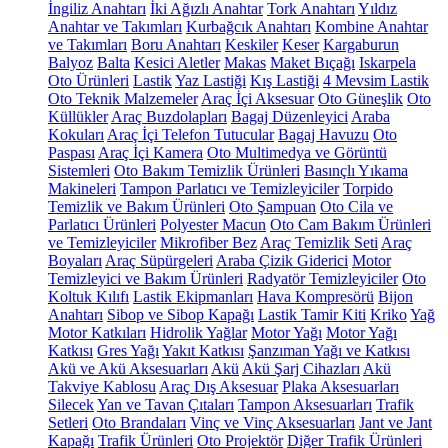
İngiliz Anahtarı
İki Ağızlı Anahtar
Tork Anahtarı
Yıldız
Anahtar ve Takımları
Kurbağcık Anahtarı
Kombine Anahtar
ve Takımları
Boru Anahtarı
Keskiler
Keser
Kargaburun
Balyoz
Balta
Kesici Aletler
Makas
Maket Bıçağı
Iskarpela
Oto Ürünleri
Lastik
Yaz Lastiği
Kış Lastiği
4 Mevsim Lastik
Oto Teknik Malzemeler
Araç İçi Aksesuar
Oto Güneşlik
Oto
Küllükler
Araç Buzdolapları
Bagaj Düzenleyici
Araba
Kokuları
Araç İçi Telefon Tutucular
Bagaj Havuzu
Oto
Paspası
Araç İçi Kamera
Oto Multimedya ve Görüntü
Sistemleri
Oto Bakım Temizlik Ürünleri
Basınçlı Yıkama
Makineleri
Tampon Parlatıcı ve Temizleyiciler
Torpido
Temizlik ve Bakım Ürünleri
Oto Şampuan
Oto Cila ve
Parlatıcı Ürünleri
Polyester Macun
Oto Cam Bakım Ürünleri
ve Temizleyiciler
Mikrofiber Bez
Araç Temizlik Seti
Araç
Boyaları
Araç Süpürgeleri
Araba Çizik Giderici
Motor
Temizleyici ve Bakım Ürünleri
Radyatör Temizleyiciler
Oto
Koltuk Kılıfı
Lastik Ekipmanları
Hava Kompresörü
Bijon
Anahtarı
Sibop ve Sibop Kapağı
Lastik Tamir Kiti
Kriko
Yağ
Motor Katkıları
Hidrolik Yağlar
Motor Yağı
Motor Yağı
Katkısı
Gres Yağı
Yakıt Katkısı
Şanzıman Yağı ve Katkısı
Akü ve Akü Aksesuarları
Akü
Akü Şarj Cihazları
Akü
Takviye Kablosu
Araç Dış Aksesuar
Plaka Aksesuarları
Silecek
Yan ve Tavan Çıtaları
Tampon Aksesuarları
Trafik
Setleri
Oto Brandaları
Vinç ve Vinç Aksesuarları
Jant ve Jant
Kapağı
Trafik Ürünleri
Oto Projektör
Diğer Trafik Ürünleri