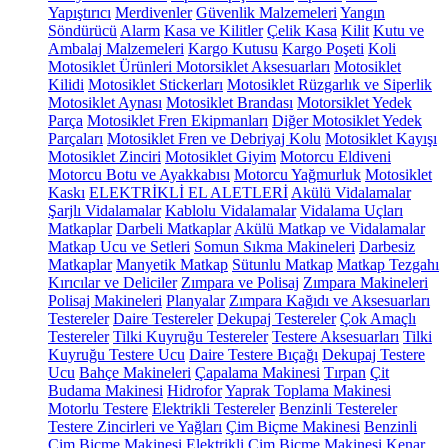
Yapıştırıcı
Merdivenler
Güvenlik Malzemeleri
Yangın
Söndürücü
Alarm
Kasa ve Kilitler
Çelik Kasa
Kilit
Kutu ve
Ambalaj Malzemeleri
Kargo Kutusu
Kargo Poşeti
Koli
Motosiklet Ürünleri
Motorsiklet Aksesuarları
Motosiklet
Kilidi
Motosiklet Stickerları
Motosiklet Rüzgarlık ve Siperlik
Motosiklet Aynası
Motosiklet Brandası
Motorsiklet Yedek
Parça
Motosiklet Fren Ekipmanları
Diğer Motosiklet Yedek
Parçaları
Motosiklet Fren ve Debriyaj Kolu
Motosiklet Kayışı
Motosiklet Zinciri
Motosiklet Giyim
Motorcu Eldiveni
Motorcu Botu ve Ayakkabısı
Motorcu Yağmurluk
Motosiklet
Kaskı
ELEKTRİKLİ EL ALETLERİ
Akülü Vidalamalar
Şarjlı Vidalamalar
Kablolu Vidalamalar
Vidalama Uçları
Matkaplar
Darbeli Matkaplar
Akülü Matkap ve Vidalamalar
Matkap Ucu ve Setleri
Somun Sıkma Makineleri
Darbesiz
Matkaplar
Manyetik Matkap
Sütunlu Matkap
Matkap Tezgahı
Kırıcılar ve Deliciler
Zımpara ve Polisaj
Zımpara Makineleri
Polisaj Makineleri
Planyalar
Zımpara Kağıdı ve Aksesuarları
Testereler
Daire Testereler
Dekupaj Testereler
Çok Amaçlı
Testereler
Tilki Kuyruğu Testereler
Testere Aksesuarları
Tilki
Kuyruğu Testere Ucu
Daire Testere Bıçağı
Dekupaj Testere
Ucu
Bahçe Makineleri
Çapalama Makinesi
Tırpan
Çit
Budama Makinesi
Hidrofor
Yaprak Toplama Makinesi
Motorlu Testere
Elektrikli Testereler
Benzinli Testereler
Testere Zincirleri ve Yağları
Çim Biçme Makinesi
Benzinli
Çim Biçme Makinesi
Elektrikli Çim Biçme Makinesi
Kenar