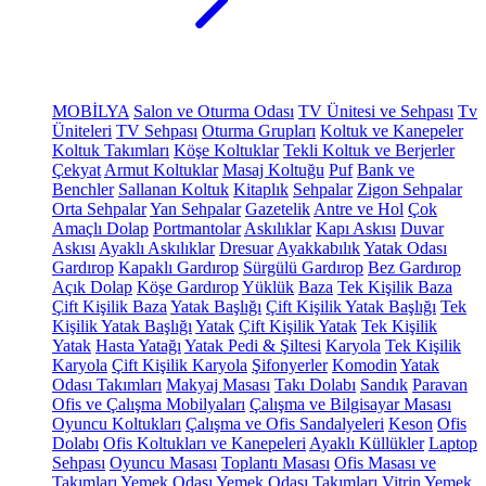
MOBİLYA
Salon ve Oturma Odası
TV Ünitesi ve Sehpası
Tv
Üniteleri
TV Sehpası
Oturma Grupları
Koltuk ve Kanepeler
Koltuk Takımları
Köşe Koltuklar
Tekli Koltuk ve Berjerler
Çekyat
Armut Koltuklar
Masaj Koltuğu
Puf
Bank ve
Benchler
Sallanan Koltuk
Kitaplık
Sehpalar
Zigon Sehpalar
Orta Sehpalar
Yan Sehpalar
Gazetelik
Antre ve Hol
Çok
Amaçlı Dolap
Portmantolar
Askılıklar
Kapı Askısı
Duvar
Askısı
Ayaklı Askılıklar
Dresuar
Ayakkabılık
Yatak Odası
Gardırop
Kapaklı Gardırop
Sürgülü Gardırop
Bez Gardırop
Açık Dolap
Köşe Gardırop
Yüklük
Baza
Tek Kişilik Baza
Çift Kişilik Baza
Yatak Başlığı
Çift Kişilik Yatak Başlığı
Tek
Kişilik Yatak Başlığı
Yatak
Çift Kişilik Yatak
Tek Kişilik
Yatak
Hasta Yatağı
Yatak Pedi & Şiltesi
Karyola
Tek Kişilik
Karyola
Çift Kişilik Karyola
Şifonyerler
Komodin
Yatak
Odası Takımları
Makyaj Masası
Takı Dolabı
Sandık
Paravan
Ofis ve Çalışma Mobilyaları
Çalışma ve Bilgisayar Masası
Oyuncu Koltukları
Çalışma ve Ofis Sandalyeleri
Keson
Ofis
Dolabı
Ofis Koltukları ve Kanepeleri
Ayaklı Küllükler
Laptop
Sehpası
Oyuncu Masası
Toplantı Masası
Ofis Masası ve
Takımları
Yemek Odası
Yemek Odası Takımları
Vitrin
Yemek