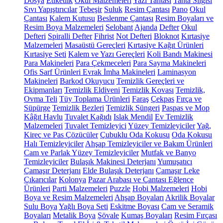
Dosya
Etiketlik
Okul Malzemeleri
Yazı Tahtası
Tahta Silgisi
Sıvı Yapıştırıcılar
Tebeşir
Suluk
Resim Çantası
Pano
Okul
Çantası
Kalem Kutusu
Beslenme Çantası
Resim Boyaları ve
Resim Boya Malzemeleri
Selobant
Ajanda
Defter
Okul
Defteri
Spiralli Defter
Fihrist
Not Defteri
Bloknot
Kırtasiye
Malzemeleri
Masaüstü Gereçleri
Kırtasiye Kağıt Ürünleri
Kırtasiye Seti
Kalem ve Yazı Gereçleri
Koli Bandı Makinesi
Para Makineleri
Para Çekmeceleri
Para Sayma Makineleri
Ofis Sarf Ürünleri
Evrak İmha Makineleri
Laminasyon
Makineleri
Barkod Okuyucu
Temizlik Gereçleri ve
Ekipmanları
Temizlik Eldiveni
Temizlik Kovası
Temizlik,
Ovma Teli
Tüy Toplama Ürünleri
Faraş
Çekpas
Fırça ve
Süpürge
Temizlik Bezleri
Temizlik Süngeri
Paspas ve Mop
Kâğıt Havlu
Tuvalet Kağıdı
Islak Mendil
Ev Temizlik
Malzemeleri
Tuvalet Temizleyici
Yüzey Temizleyiciler
Yağ,
Kireç ve Pas Çözücüler
Çubuklu Oda Kokusu
Oda Kokusu
Halı Temizleyiciler
Ahşap Temizleyiciler ve Bakım Ürünleri
Cam ve Parlak Yüzey Temizleyiciler
Mutfak ve Banyo
Temizleyiciler
Bulaşık Makinesi Deterjanı
Yumuşatıcı
Çamaşır Deterjanı
Elde Bulaşık Deterjanı
Çamaşır Leke
Çıkarıcılar
Kolonya
Pazar Arabası ve Çantası
Eğlence
Ürünleri
Parti Malzemeleri
Puzzle
Hobi Malzemeleri
Hobi
Boya ve Resim Malzemeleri
Ahşap Boyaları
Akrilik Boyalar
Sulu Boya
Yağlı Boya Seti
Eskitme Boyası
Cam ve Seramik
Boyaları
Metalik Boya
Şövale
Kumaş Boyaları
Resim Fırçası