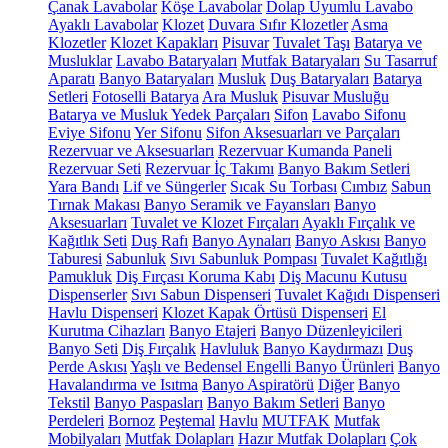
Çanak Lavabolar
Köşe Lavabolar
Dolap Uyumlu Lavabo
Ayaklı Lavabolar
Klozet
Duvara Sıfır Klozetler
Asma
Klozetler
Klozet Kapakları
Pisuvar
Tuvalet Taşı
Batarya ve
Musluklar
Lavabo Bataryaları
Mutfak Bataryaları
Su Tasarruf
Aparatı
Banyo Bataryaları
Musluk
Duş Bataryaları
Batarya
Setleri
Fotoselli Batarya
Ara Musluk
Pisuvar Musluğu
Batarya ve Musluk Yedek Parçaları
Sifon
Lavabo Sifonu
Eviye Sifonu
Yer Sifonu
Sifon Aksesuarları ve Parçaları
Rezervuar ve Aksesuarları
Rezervuar Kumanda Paneli
Rezervuar Seti
Rezervuar İç Takımı
Banyo Bakım Setleri
Yara Bandı
Lif ve Süngerler
Sıcak Su Torbası
Cımbız
Sabun
Tırnak Makası
Banyo Seramik ve Fayansları
Banyo
Aksesuarları
Tuvalet ve Klozet Fırçaları
Ayaklı Fırçalık ve
Kağıtlık Seti
Duş Rafı
Banyo Aynaları
Banyo Askısı
Banyo
Taburesi
Sabunluk
Sıvı Sabunluk Pompası
Tuvalet Kağıtlığı
Pamukluk
Diş Fırçası Koruma Kabı
Diş Macunu Kutusu
Dispenserler
Sıvı Sabun Dispenseri
Tuvalet Kağıdı Dispenseri
Havlu Dispenseri
Klozet Kapak Örtüsü Dispenseri
El
Kurutma Cihazları
Banyo Etajeri
Banyo Düzenleyicileri
Banyo Seti
Diş Fırçalık
Havluluk
Banyo Kaydırmazı
Duş
Perde Askısı
Yaşlı ve Bedensel Engelli Banyo Ürünleri
Banyo
Havalandırma ve Isıtma
Banyo Aspiratörü
Diğer
Banyo
Tekstil
Banyo Paspasları
Banyo Bakım Setleri
Banyo
Perdeleri
Bornoz
Peştemal
Havlu
MUTFAK
Mutfak
Mobilyaları
Mutfak Dolapları
Hazır Mutfak Dolapları
Çok