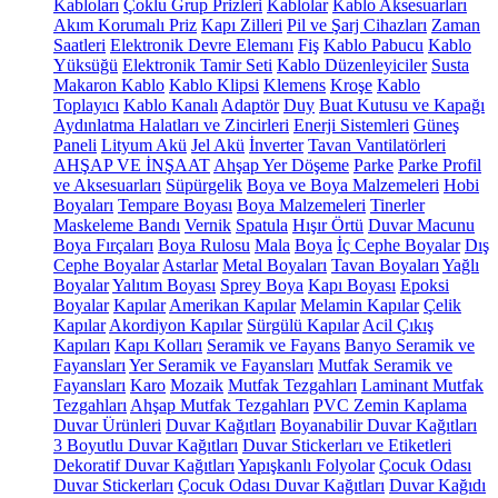
Kabloları
Çoklu Grup Prizleri
Kablolar
Kablo Aksesuarları
Akım Korumalı Priz
Kapı Zilleri
Pil ve Şarj Cihazları
Zaman
Saatleri
Elektronik Devre Elemanı
Fiş
Kablo Pabucu
Kablo
Yüksüğü
Elektronik Tamir Seti
Kablo Düzenleyiciler
Susta
Makaron Kablo
Kablo Klipsi
Klemens
Kroşe
Kablo
Toplayıcı
Kablo Kanalı
Adaptör
Duy
Buat Kutusu ve Kapağı
Aydınlatma Halatları ve Zincirleri
Enerji Sistemleri
Güneş
Paneli
Lityum Akü
Jel Akü
İnverter
Tavan Vantilatörleri
AHŞAP VE İNŞAAT
Ahşap Yer Döşeme
Parke
Parke Profil
ve Aksesuarları
Süpürgelik
Boya ve Boya Malzemeleri
Hobi
Boyaları
Tempare Boyası
Boya Malzemeleri
Tinerler
Maskeleme Bandı
Vernik
Spatula
Hışır Örtü
Duvar Macunu
Boya Fırçaları
Boya Rulosu
Mala
Boya
İç Cephe Boyalar
Dış
Cephe Boyalar
Astarlar
Metal Boyaları
Tavan Boyaları
Yağlı
Boyalar
Yalıtım Boyası
Sprey Boya
Kapı Boyası
Epoksi
Boyalar
Kapılar
Amerikan Kapılar
Melamin Kapılar
Çelik
Kapılar
Akordiyon Kapılar
Sürgülü Kapılar
Acil Çıkış
Kapıları
Kapı Kolları
Seramik ve Fayans
Banyo Seramik ve
Fayansları
Yer Seramik ve Fayansları
Mutfak Seramik ve
Fayansları
Karo
Mozaik
Mutfak Tezgahları
Laminant Mutfak
Tezgahları
Ahşap Mutfak Tezgahları
PVC Zemin Kaplama
Duvar Ürünleri
Duvar Kağıtları
Boyanabilir Duvar Kağıtları
3 Boyutlu Duvar Kağıtları
Duvar Stickerları ve Etiketleri
Dekoratif Duvar Kağıtları
Yapışkanlı Folyolar
Çocuk Odası
Duvar Stickerları
Çocuk Odası Duvar Kağıtları
Duvar Kağıdı