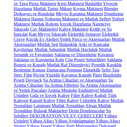
ve Tava
Pizza Makinesi
Krep Makinesi
Basküller
Yiyecek
Hazırlama
Mutfak Tartısı
Mikser
Kıyma Makinesi
Blender
Doğrayıcı ve Rondolar
Meyve Kurutma Makinesi
Dondurma
Makinesi
Hamur Yoğurma Makinesi ve Mutfak Şefleri
Yoğurt
Makinesi
Mutfak Robotu
İçecek Hazırlama
Narenciye
Sıkacağı
Çay Makineleri
Kahve Makinesi
Kettle ve Su
Isıtıcılar
Katı Meyve Sıkacağı
Elektrikli Semaver
Elektrikli
Cezve
Küçük Ev Aletleri Yedek Parça ve Aksesuarları
Mutfak
Aksesuarları
Mutfak Seti
Bulaşıklık
Askı ve Kancalar
Kaydırmaz
Mutfak Sabunluk
Mutfak Havluluk
Mutfak
Seramik ve Fayansları
Saklama ve Düzenleme
Kavanoz
Saklama ve Karıştırma Kabı
Çöp Poşeti
Sebzelikler
Saklama
Bonesi ve Kapağı
Mutfak Raf Düzenleyici
Poşetlik
Kaşıklık
Beslenme Kutusu
Damacana Pompası
Ekmeklik
Sefer Tası
Streç Film
Peçete Yüzüğü
Kavanoz Kapağı
Pipet
Buzdolabı
Poşeti
Doypack
Su Arıtma Cihazları ve Aksesuarları
Su
Arıtma Cihazları
Su Arıtma Filtreleri
Su Arıtma Aksesuarları
ve Yedek Parçaları
Arıtma Musluğu
Endüstriyel Mutfak
Ürünleri
Gıda ve İçecek
Kahve
Filtre Kahve Kağıdı
Türk
Kahvesi
Kapsül Kahve
Filtre Kahve
Çekirdek Kahve
Mutfak
Tezgahları
Laminant Mutfak Tezgahları
Ahşap Mutfak
Tezgahları
Bulaşık Makineleri
Derin Dondurucular
Su
Sebilleri
DEKORASYON VE EV GEREÇLERİ
Yılbaşı
Ürünleri
Yılbaşı Ağacı
Yılbaşı Aydınlatmaları
Yılbaşı Ağacı
Süsleri
Yılbaşı Sepeti
Yılbaşı Parti Malzemeleri
Dekoratif