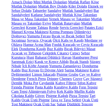
Amaçlı Dolap
Mini Mutfak Dolapları
Mutfak Rafları
Köşe
Mutfak Dolapları
Mutfak Boy Dolabı
Kiler Dolabı
Ekmek ve
Sebze Dolabı
Tabureler
Sandalye
Mutfak Sandalyeleri
Bar
Sandalyeleri
Katlanır Sandalyeler
Mutfak Köşe Takımları
Masa ve Masa Takımları
Yemek Masası ve Takımları
Mutfak
Masası ve Takımları
Eviye
Mutfak Bataryaları
Mutfak
Gereçleri
Kesme Tahtası
Rende
Servis Gereçleri
Patates Ezici
Manuel Kıyma Makinesi
Krema Pompası
Dilimleyici
Doğrayıcı
Yumurta Fırçası
Bıçak ve Bıçak Setleri
Yağ
Sıçratmaz
Soyucu, Oyacak
Ölçü Kabı ve Kaşığı
Merdane ve
Oklava
Hamur Açma Matı
Fındık Kıracağı ve Ceviz Kıracağı
Elek
Dondurma Kaşığı
Buz Kalıbı
Bıçak Bileyici Masat
Açacak ve Tirbuşon
Çekirdek Çıkarıcı
Çırpıcı
Sebze
Kurutucu
Huni
Baharat Öğütücü
Havan
Hamburger Presi
Sarımsak Ezici
Kaşık ve Kepçe Altlığı
Bıçak Standı
Süzgeç
Nihale
İçli Köfte Aparatı
Yumurta Zamanlayıcı
Dondurma
Kalıbı
Buz Kovası
Et Dövme Aleti
Sarma Makinesi
Kahve
Değirmenleri
Limon Sıkacağı
Pişirme Grubu
Çay ve Kahve
Demleme
French Press
Dripper
Chemex
Cezve
Çay Süzgeci
Demlik
Moka Pot
Çaydanlık
Kahve Filtresi
Sifon Kahve
Fırında Pişirme
Pasta Kalıbı
Kurabiye Kalıbı
Fırın Tepsisi
Cam Tepsi
Alüminyum Folyo
Kek Kalıbı
Muffin Kalıbı
Çikolata Kalıbı
Güveç
Pişirme Kağıdı
Pizza Tepsisi
Tart
Kalıbı
Ocak Üstü Pişirme
Tava ve Tava Setleri
Ocak Üstü
Tost Makinesi
Ocak Üstü Sac
Sahan
Düdüklü Tencere