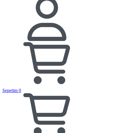
Sepetim
0