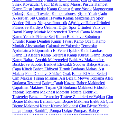
Sinek Kovucular
Çadır Matı
Kamp Masası
Pusula
Kampet
Kamp Duşu
Isıtıcılar
Kamp Çantası
Şişme Yastık
Magnezyum
Çubuğu
Kamp Tuvaleti
Kamp Taburesi
Şişme Yatak
Çadır
Aksesuarı
Sırt Çantası
Hayatta Kalma Malzemeleri
Spor
Aletleri
Pilates, Yoga ve Jimnastik
Ağırlık ve Halter Ürünleri
Fitness ve Kardiyo Ürünleri
Diğer Spor Ürünleri
Valiz ve
Bavul
Kamp Mutfak Malzemeleri
Termal Çanta
Matara
Kamp Yemek Pişirme Seti
Kamp Buzluk ve Soğutucu
Ürünler
Kamp Demliği
Kamp Tavası
Kamp Ocağı
Kamp
Mutfak Aksesuarları
Çakmak ve Yakıcılar
Termoslar
Aydınlatma Ekipmanları
El Feneri
Işıldak
Kafa Lambası
Kamp El Aletleri
Kamp Testeresi
Kamp Küreği
Kamp Bıçağı
Kamp Baltası
Avcılık Malzemeleri
Balık Av Malzemeleri
Bisiklet ve Scooter
Bisiklet
Elektrikli Scooter
Bahçe Aletleri
Çapa
Kürek
Bahçe Eldiveni
Tırmık
Budama Makası
Aşı
Makası
Fide Dikici ve Sökücü
Orak
Bahçe El Aleti Setleri
Çim Makası
Tırpan Misinası
Aşı Bıçağı
Meyve Toplama Aleti
Budama Testeresi
Bahçe Çatalı
Kazma
Bahçe Makineleri
Çapalama Makinesi
Tırpan
Çit Budama Makinesi
Hidrofor
Yaprak Toplama Makinesi
Motorlu Testere
Elektrikli
Testereler
Benzinli Testereler
Testere Zincirleri ve Yağları
Çim
Biçme Makinesi
Benzinli Çim Biçme Makinesi
Elektrikli Çim
Biçme Makinesi
Kenar Kesme Makinesi
Çim Biçme Yedek
Parça
Pompa
Santrifüj Pompa
Dalgıç Pompası
Bahçe