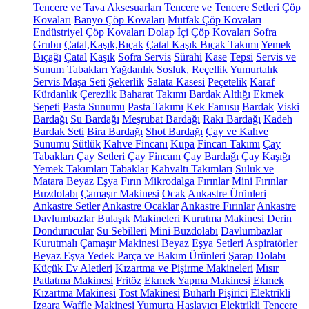
Tencere ve Tava Aksesuarları
Tencere ve Tencere Setleri
Çöp
Kovaları
Banyo Çöp Kovaları
Mutfak Çöp Kovaları
Endüstriyel Çöp Kovaları
Dolap İçi Çöp Kovaları
Sofra
Grubu
Çatal,Kaşık,Bıçak
Çatal Kaşık Bıçak Takımı
Yemek
Bıçağı
Çatal
Kaşık
Sofra Servis
Sürahi
Kase
Tepsi
Servis ve
Sunum Tabakları
Yağdanlık
Sosluk, Reçellik
Yumurtalık
Servis Maşa Seti
Şekerlik
Salata Kasesi
Peçetelik
Karaf
Kürdanlık
Çerezlik
Baharat Takımı
Bardak Altlığı
Ekmek
Sepeti
Pasta Sunumu
Pasta Takımı
Kek Fanusu
Bardak
Viski
Bardağı
Su Bardağı
Meşrubat Bardağı
Rakı Bardağı
Kadeh
Bardak Seti
Bira Bardağı
Shot Bardağı
Çay ve Kahve
Sunumu
Sütlük
Kahve Fincanı
Kupa
Fincan Takımı
Çay
Tabakları
Çay Setleri
Çay Fincanı
Çay Bardağı
Çay Kaşığı
Yemek Takımları
Tabaklar
Kahvaltı Takımları
Suluk ve
Matara
Beyaz Eşya
Fırın
Mikrodalga Fırınlar
Mini Fırınlar
Buzdolabı
Çamaşır Makinesi
Ocak
Ankastre Ürünleri
Ankastre Setler
Ankastre Ocaklar
Ankastre Fırınlar
Ankastre
Davlumbazlar
Bulaşık Makineleri
Kurutma Makinesi
Derin
Dondurucular
Su Sebilleri
Mini Buzdolabı
Davlumbazlar
Kurutmalı Çamaşır Makinesi
Beyaz Eşya Setleri
Aspiratörler
Beyaz Eşya Yedek Parça ve Bakım Ürünleri
Şarap Dolabı
Küçük Ev Aletleri
Kızartma ve Pişirme Makineleri
Mısır
Patlatma Makinesi
Fritöz
Ekmek Yapma Makinesi
Ekmek
Kızartma Makinesi
Tost Makinesi
Buharlı Pişirici
Elektrikli
Izgara
Waffle Makinesi
Yumurta Haşlayıcı
Elektrikli Tencere