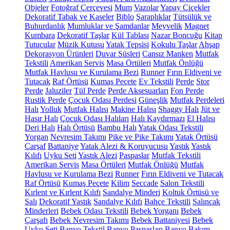
Objeler
Fotoğraf Çerçevesi
Mum
Vazolar
Yapay Çiçekler
Dekoratif Tabak ve Kaseler
Biblo
Şaraplıklar
Tütsülük ve
Buhurdanlık
Mumluklar ve Şamdanlar
Meyvelik
Magnet
Kumbara
Dekoratif Taşlar
Kül Tablası
Nazar Boncuğu
Kitap
Tutucular
Müzik Kutusu
Yatak Tepsisi
Kokulu Taşlar
Ahşap
Dekorasyon Ürünleri
Duvar Süsleri
Cansız Manken
Mutfak
Tekstili
Amerikan Servis
Masa Örtüleri
Mutfak Önlüğü
Mutfak Havlusu ve Kurulama Bezi
Runner
Fırın Eldiveni ve
Tutacak
Raf Örtüsü
Kumaş Peçete
Ev Tekstili
Perde
Stor
Perde
Jaluziler
Tül Perde
Perde Aksesuarları
Fon Perde
Rustik Perde
Çocuk Odası Perdesi
Güneşlik
Mutfak Perdeleri
Halı
Yolluk
Mutfak Halısı
Makine Halısı
Shaggy Halı
Jüt ve
Hasır Halı
Çocuk Odası Halıları
Halı Kaydırmazı
El Halısı
Deri Halı
Halı Örtüsü
Bambu Halı
Yatak Odası Tekstili
Yorgan
Nevresim Takımı
Pike ve Pike Takımı
Yatak Örtüsü
Çarşaf
Battaniye
Yatak Alezi & Koruyucusu
Yastık
Yastık
Kılıfı
Uyku Seti
Yastık Alezi
Paspaslar
Mutfak Tekstili
Amerikan Servis
Masa Örtüleri
Mutfak Önlüğü
Mutfak
Havlusu ve Kurulama Bezi
Runner
Fırın Eldiveni ve Tutacak
Raf Örtüsü
Kumaş Peçete
Kilim
Seccade
Salon Tekstili
Kırlent ve Kırlent Kılıfı
Sandalye Minderi
Koltuk Örtüsü ve
Şalı
Dekoratif Yastık
Sandalye Kılıfı
Bahçe Tekstili
Salıncak
Minderleri
Bebek Odası Tekstili
Bebek Yorganı
Bebek
Çarşafı
Bebek Nevresim Takımı
Bebek Battaniyesi
Bebek
Uyku Seti
Banyo Tekstil
Banyo Paspasları
Banyo Bakım