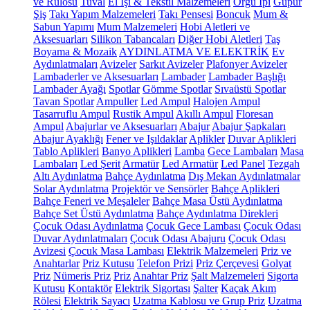
ve Rulosu
Tuval
El İşi & Tekstil Malzemeleri
Örgü İpi
Güpür
Şiş
Takı Yapım Malzemeleri
Takı Pensesi
Boncuk
Mum &
Sabun Yapımı
Mum Malzemeleri
Hobi Aletleri ve
Aksesuarları
Silikon Tabancaları
Diğer Hobi Aletleri
Taş
Boyama & Mozaik
AYDINLATMA VE ELEKTRİK
Ev
Aydınlatmaları
Avizeler
Sarkıt Avizeler
Plafonyer Avizeler
Lambaderler ve Aksesuarları
Lambader
Lambader Başlığı
Lambader Ayağı
Spotlar
Gömme Spotlar
Sıvaüstü Spotlar
Tavan Spotlar
Ampuller
Led Ampul
Halojen Ampul
Tasarruflu Ampul
Rustik Ampul
Akıllı Ampul
Floresan
Ampul
Abajurlar ve Aksesuarları
Abajur
Abajur Şapkaları
Abajur Ayaklığı
Fener ve Işıldaklar
Aplikler
Duvar Aplikleri
Tablo Aplikleri
Banyo Aplikleri
Lamba
Gece Lambaları
Masa
Lambaları
Led Şerit
Armatür
Led Armatür
Led Panel
Tezgah
Altı Aydınlatma
Bahçe Aydınlatma
Dış Mekan Aydınlatmalar
Solar Aydınlatma
Projektör ve Sensörler
Bahçe Aplikleri
Bahçe Feneri ve Meşaleler
Bahçe Masa Üstü Aydınlatma
Bahçe Set Üstü Aydınlatma
Bahçe Aydınlatma Direkleri
Çocuk Odası Aydınlatma
Çocuk Gece Lambası
Çocuk Odası
Duvar Aydınlatmaları
Çocuk Odası Abajuru
Çocuk Odası
Avizesi
Çocuk Masa Lambası
Elektrik Malzemeleri
Priz ve
Anahtarlar
Priz Kutusu
Telefon Prizi
Priz Çerçevesi
Golyat
Priz
Nümeris Priz
Priz
Anahtar Priz
Şalt Malzemeleri
Sigorta
Kutusu
Kontaktör
Elektrik Sigortası
Şalter
Kaçak Akım
Rölesi
Elektrik Sayacı
Uzatma Kablosu ve Grup Priz
Uzatma