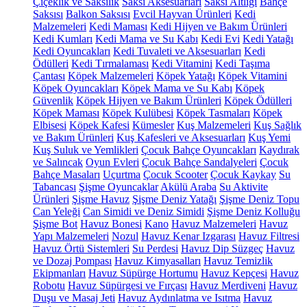
Çiçeklik ve Saksılık
Saksı Aksesuarları
Saksı Altlığı
Bahçe
Saksısı
Balkon Saksısı
Evcil Hayvan Ürünleri
Kedi
Malzemeleri
Kedi Maması
Kedi Hijyen ve Bakım Ürünleri
Kedi Kumları
Kedi Mama ve Su Kabı
Kedi Evi
Kedi Yatağı
Kedi Oyuncakları
Kedi Tuvaleti ve Aksesuarları
Kedi
Ödülleri
Kedi Tırmalaması
Kedi Vitamini
Kedi Taşıma
Çantası
Köpek Malzemeleri
Köpek Yatağı
Köpek Vitamini
Köpek Oyuncakları
Köpek Mama ve Su Kabı
Köpek
Güvenlik
Köpek Hijyen ve Bakım Ürünleri
Köpek Ödülleri
Köpek Maması
Köpek Kulübesi
Köpek Tasmaları
Köpek
Elbisesi
Köpek Kafesi
Kümesler
Kuş Malzemeleri
Kuş Sağlık
ve Bakım Ürünleri
Kuş Kafesleri ve Aksesuarları
Kuş Yemi
Kuş Suluk ve Yemlikleri
Çocuk Bahçe Oyuncakları
Kaydırak
ve Salıncak
Oyun Evleri
Çocuk Bahçe Sandalyeleri
Çocuk
Bahçe Masaları
Uçurtma
Çocuk Scooter
Çocuk Kaykay
Su
Tabancası
Şişme Oyuncaklar
Akülü Araba
Su Aktivite
Ürünleri
Şişme Havuz
Şişme Deniz Yatağı
Şişme Deniz Topu
Can Yeleği
Can Simidi ve Deniz Simidi
Şişme Deniz Kolluğu
Şişme Bot
Havuz Bonesi
Kano
Havuz Malzemeleri
Havuz
Yapı Malzemeleri
Nozul
Havuz Kenar Izgarası
Havuz Filtresi
Havuz Örtü Sistemleri
Su Perdesi
Havuz Dip Süzgeç
Havuz
ve Dozaj Pompası
Havuz Kimyasalları
Havuz Temizlik
Ekipmanları
Havuz Süpürge Hortumu
Havuz Kepçesi
Havuz
Robotu
Havuz Süpürgesi ve Fırçası
Havuz Merdiveni
Havuz
Duşu ve Masaj Jeti
Havuz Aydınlatma ve Isıtma
Havuz