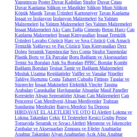
Yapıştırıcısı
Poster Duvar Kağıtları
Strafor
Duvar Çıtası
Duvar Kaplama
Silikon ve Mastikler
Silikon
Mum Silikon
Köpük
Mastik
Tavan Ürünleri
Kartonpiyer
Tavan Kaplama
İnşaat ve İzolasyon
İzolasyon Malzemeleri
Su Yalıtım
Malzemeleri
Isı Yalıtım Malzemeleri
Ses Yalıtım Malzemeleri
İnşaat Malzemeleri
Alçı
Cam Tuğla
Çimento
Beton Harcı
Çatı
Kaplama Malzemeleri
İnşaat Kimyasalları
İnşaat Temizlik
Ürünleri
Lavabo Çözücü
Harç ve Sıva Çözücü
Çok Amaçlı
Temizlik
Yağlayıcı ve Pas Çözücü
Yapı Kimyasalları
Derz
Dolgu
Seramik Yapıştırıcılar
Sıvı Conta
Strafor Yapıştırılar
Plastik Boru ve Ek Parçalar
Boru Bağlantı ve Aksesuarları
Temiz Su Boruları
Atık Su Boruları
PPRC Borular
Kombi
Bağlantı Boruları
Tesisat Tamir ve Bağlantı Malzemeleri
Musluk Uzatma
Regülatörler
Valfler ve Vanalar
Nipeller
Tahliye Hortumu
Conta
Taharet Çubuğu
Fittings
Tıpalar ve
Süzgeçler
İnşaat Makineleri
Elektrikli Vinçler
Taşıma
Arabaları
Caraskallar
Havlupanlar
Ahşaplar
Masif Paneller
Keresteler
Ahşap Seperatörler
Ahşap Çatı Malzemeleri
Çatı
Penceresi
Çatı Merdiveni
Ahşap Merdivenler
Trabzan
Sundurma
Menfezler
Banyo Menfezi
Su Deposu
HIRDAVAT EL ALETLERİ VE OTO
El Aletleri
Lokma ve
Lokma Takımları
Çekiç
El Testereleri
Kesici Grubu
Pense
Tornavida
Seramik ve Sıvacı Aletleri
Mengene ve İşkenceler
Zımbalar ve Aksesuarları
Zımpara ve Eğeler
Anahtarlar
Anahtar Takımları
Alyan Anahtarları
Açık Ağız Anahtar