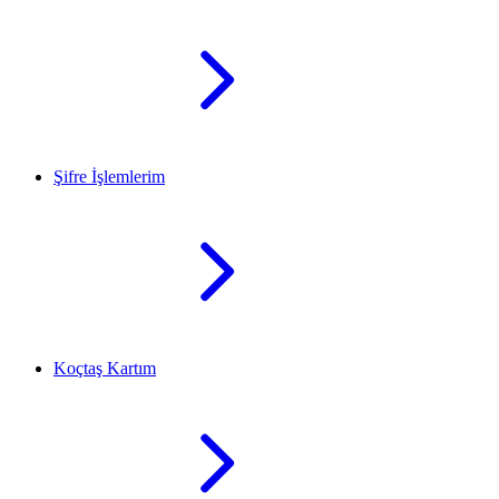
Şifre İşlemlerim
Koçtaş Kartım