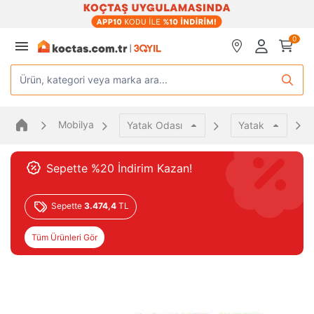
0
Ürün, kategori veya marka ara...
Mobilya
Yatak Odası
Yatak
Sepette %20 İndirim Kazan!
Sepette
3.474,4
TL
Tüm Ürünleri Gör