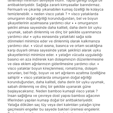
terlemeyi minimum seviyeye indirir. Yapısı gereği doğal bir
antibakteriyeldir. Sağlığa zararlı kimyasallar barındırmaz.
Fermuarlı ve çıkarılıp yıkanabilen kumaş özelliği ile kolayca
temizlenebilir. • neden vi̇sco yatak ? • visco yataklarda
omurganın doğal eğriliği korunduğundan, bel ve boyun
şikayetlerinin azalmasına yardımcı olur • • omurganızın
şeklini alması sayesinde daha kaliteli, daha derin bir uyku
uyumak, sabah dinlenmiş ve dinç bir şekilde uyanmanıza
yardımcı olur • uyku esnasında yataktaki sağa sola
dönmeleri minimize eder ve dinlenmiş olarak kalkmanıza
yardımcı olur. • vücut ısısına, basınca ve ortam sıcaklığına
karşı duyarlı olması sayesinde yatak şeklinizi alarak uyku
şikayetlerinizi minimize eder. • yatağın vücuda uyguladığı
basıncı en aza indirerek kan dolaşımınızın düzenlenmesine
ve olası eklem ağrılarınızın giderilmesine yardımcı olur. •
visco yataklar boyun kireçlenmesi, romatizma, dolaşım
sorunları, bel fıtığı, boyun ve sırt ağrılarını azaltma özelliğine
sahiptir • visco yataklarda omurganın doğal eğriliği
korunduğundan, daha kaliteli, daha derin bir uyku uyumak,
sabah dinlenmiş ve dinç bir şekilde uyanarak güne
başlayacaksınız. Neden bamboo kumaşli vi̇sco yatak ?
İnsan sağlığına ve çevreye dost yapısı bamboo ağacının
liflerinden yapılan kumaşı doğal bir anitbakteriyeldir.
Yatağa dökülen saç tüy veya deri kalıntıları yatağın içine
geçmesini engeller bu sayede bakteri üremesi engelenir.