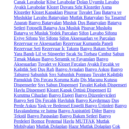
Çanak Lavabolar
Köşe Lavabolar
Dolap Uyumlu Lavabo
Ayaklı Lavabolar
Klozet
Duvara Sıfır Klozetler
Asma
Klozetler
Klozet Kapakları
Pisuvar
Tuvalet Taşı
Batarya ve
Musluklar
Lavabo Bataryaları
Mutfak Bataryaları
Su Tasarruf
Aparatı
Banyo Bataryaları
Musluk
Duş Bataryaları
Batarya
Setleri
Fotoselli Batarya
Ara Musluk
Pisuvar Musluğu
Batarya ve Musluk Yedek Parçaları
Sifon
Lavabo Sifonu
Eviye Sifonu
Yer Sifonu
Sifon Aksesuarları ve Parçaları
Rezervuar ve Aksesuarları
Rezervuar Kumanda Paneli
Rezervuar Seti
Rezervuar İç Takımı
Banyo Bakım Setleri
Yara Bandı
Lif ve Süngerler
Sıcak Su Torbası
Cımbız
Sabun
Tırnak Makası
Banyo Seramik ve Fayansları
Banyo
Aksesuarları
Tuvalet ve Klozet Fırçaları
Ayaklı Fırçalık ve
Kağıtlık Seti
Duş Rafı
Banyo Aynaları
Banyo Askısı
Banyo
Taburesi
Sabunluk
Sıvı Sabunluk Pompası
Tuvalet Kağıtlığı
Pamukluk
Diş Fırçası Koruma Kabı
Diş Macunu Kutusu
Dispenserler
Sıvı Sabun Dispenseri
Tuvalet Kağıdı Dispenseri
Havlu Dispenseri
Klozet Kapak Örtüsü Dispenseri
El
Kurutma Cihazları
Banyo Etajeri
Banyo Düzenleyicileri
Banyo Seti
Diş Fırçalık
Havluluk
Banyo Kaydırmazı
Duş
Perde Askısı
Yaşlı ve Bedensel Engelli Banyo Ürünleri
Banyo
Havalandırma ve Isıtma
Banyo Aspiratörü
Diğer
Banyo
Tekstil
Banyo Paspasları
Banyo Bakım Setleri
Banyo
Perdeleri
Bornoz
Peştemal
Havlu
MUTFAK
Mutfak
Mobilyaları
Mutfak Dolapları
Hazır Mutfak Dolapları
Çok