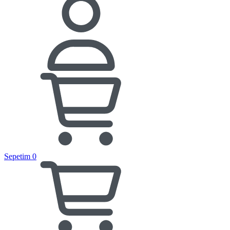
Sepetim
0