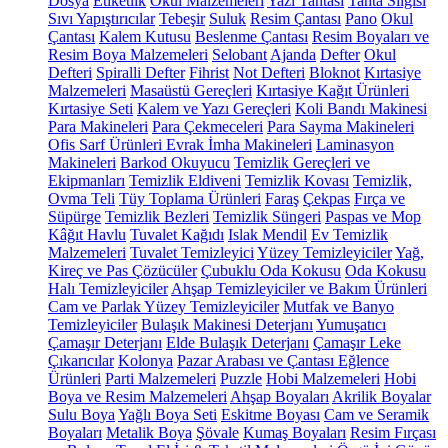
Dosya
Etiketlik
Okul Malzemeleri
Yazı Tahtası
Tahta Silgisi
Sıvı Yapıştırıcılar
Tebeşir
Suluk
Resim Çantası
Pano
Okul
Çantası
Kalem Kutusu
Beslenme Çantası
Resim Boyaları ve
Resim Boya Malzemeleri
Selobant
Ajanda
Defter
Okul
Defteri
Spiralli Defter
Fihrist
Not Defteri
Bloknot
Kırtasiye
Malzemeleri
Masaüstü Gereçleri
Kırtasiye Kağıt Ürünleri
Kırtasiye Seti
Kalem ve Yazı Gereçleri
Koli Bandı Makinesi
Para Makineleri
Para Çekmeceleri
Para Sayma Makineleri
Ofis Sarf Ürünleri
Evrak İmha Makineleri
Laminasyon
Makineleri
Barkod Okuyucu
Temizlik Gereçleri ve
Ekipmanları
Temizlik Eldiveni
Temizlik Kovası
Temizlik,
Ovma Teli
Tüy Toplama Ürünleri
Faraş
Çekpas
Fırça ve
Süpürge
Temizlik Bezleri
Temizlik Süngeri
Paspas ve Mop
Kâğıt Havlu
Tuvalet Kağıdı
Islak Mendil
Ev Temizlik
Malzemeleri
Tuvalet Temizleyici
Yüzey Temizleyiciler
Yağ,
Kireç ve Pas Çözücüler
Çubuklu Oda Kokusu
Oda Kokusu
Halı Temizleyiciler
Ahşap Temizleyiciler ve Bakım Ürünleri
Cam ve Parlak Yüzey Temizleyiciler
Mutfak ve Banyo
Temizleyiciler
Bulaşık Makinesi Deterjanı
Yumuşatıcı
Çamaşır Deterjanı
Elde Bulaşık Deterjanı
Çamaşır Leke
Çıkarıcılar
Kolonya
Pazar Arabası ve Çantası
Eğlence
Ürünleri
Parti Malzemeleri
Puzzle
Hobi Malzemeleri
Hobi
Boya ve Resim Malzemeleri
Ahşap Boyaları
Akrilik Boyalar
Sulu Boya
Yağlı Boya Seti
Eskitme Boyası
Cam ve Seramik
Boyaları
Metalik Boya
Şövale
Kumaş Boyaları
Resim Fırçası