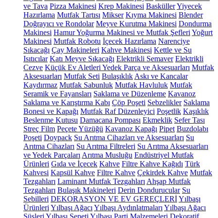
ve Tava
Pizza Makinesi
Krep Makinesi
Basküller
Yiyecek
Hazırlama
Mutfak Tartısı
Mikser
Kıyma Makinesi
Blender
Doğrayıcı ve Rondolar
Meyve Kurutma Makinesi
Dondurma
Makinesi
Hamur Yoğurma Makinesi ve Mutfak Şefleri
Yoğurt
Makinesi
Mutfak Robotu
İçecek Hazırlama
Narenciye
Sıkacağı
Çay Makineleri
Kahve Makinesi
Kettle ve Su
Isıtıcılar
Katı Meyve Sıkacağı
Elektrikli Semaver
Elektrikli
Cezve
Küçük Ev Aletleri Yedek Parça ve Aksesuarları
Mutfak
Aksesuarları
Mutfak Seti
Bulaşıklık
Askı ve Kancalar
Kaydırmaz
Mutfak Sabunluk
Mutfak Havluluk
Mutfak
Seramik ve Fayansları
Saklama ve Düzenleme
Kavanoz
Saklama ve Karıştırma Kabı
Çöp Poşeti
Sebzelikler
Saklama
Bonesi ve Kapağı
Mutfak Raf Düzenleyici
Poşetlik
Kaşıklık
Beslenme Kutusu
Damacana Pompası
Ekmeklik
Sefer Tası
Streç Film
Peçete Yüzüğü
Kavanoz Kapağı
Pipet
Buzdolabı
Poşeti
Doypack
Su Arıtma Cihazları ve Aksesuarları
Su
Arıtma Cihazları
Su Arıtma Filtreleri
Su Arıtma Aksesuarları
ve Yedek Parçaları
Arıtma Musluğu
Endüstriyel Mutfak
Ürünleri
Gıda ve İçecek
Kahve
Filtre Kahve Kağıdı
Türk
Kahvesi
Kapsül Kahve
Filtre Kahve
Çekirdek Kahve
Mutfak
Tezgahları
Laminant Mutfak Tezgahları
Ahşap Mutfak
Tezgahları
Bulaşık Makineleri
Derin Dondurucular
Su
Sebilleri
DEKORASYON VE EV GEREÇLERİ
Yılbaşı
Ürünleri
Yılbaşı Ağacı
Yılbaşı Aydınlatmaları
Yılbaşı Ağacı
Süsleri
Yılbaşı Sepeti
Yılbaşı Parti Malzemeleri
Dekoratif