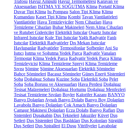
Trafosu
Havuz Ampulü
Havuz Termometresi
Karavan ve
Aksesuarları
ISITMA VE SOĞUTMA
Klima
Portatif Klima
Duvar Tipi Klima
Isı Pompası
Salon Tipi Klima
Klima
Kumandası
Kaset Tipi Klima
Kombi
Tavan Vantilatörleri
Vantilatörler
Hava Temizleyiciler
Nem Cihazları
Hava
Temizleme Cihazları
Buhar Makineleri
Nem Alma Cihazları
ve Rutubet Gidericiler
Elektrikli Isıtıcılar
Quartz Isıtıcılar
Infrared Isıtıcılar
Kule Tipi Isıtıcılar
Yağlı Radyatör
Fanlı
Isıtıcılar
Elektrikli Radyatörler
Dış Mekan Isıtıcılar
Havlupanlar
Radyatörler
Termosifonlar
Şofbenler
Ani Su
Isıtıcı
Isıtma ve Soğutma Yedek Parça
Radyatör Vanaları
Termostat
Klima Yedek Parça
Radyatör Yedek Parça
Klima
Temizleyicisi
Klima Temizleme Spreyi
Klima Temizleme
Sıvısı
Şömine
Şömine Aksesuarları
Elektrikli Şömineler
Bahçe Şömineleri
Bacasız Şömineler
Güneş Enerji Sistemleri
Soba
Doğalgaz Sobası
Kuzine Soba
Elektrikli Soba
Pelet
Soba
Soba Borusu ve Aksesuarları
Hava Perdesi
Doğalgaz
Tesisat Malzemeleri
Doğalgaz Hortumu
Doğalgaz Menfezleri
Tesisat Temizleme Sıvıları
Boyler
Kalorifer Kazanı
BANYO
Banyo Dolapları
Aynalı Banyo Dolabı
Banyo Boy Dolapları
Lavabolu Banyo Dolapları
Çok Amaçlı Banyo Dolapları
Çamaşır Makinesi Dolapları
Ecza Dolabı
Banyo Rafları
Duş
Sistemleri
Duşakabin
Duş Tekneleri
Jakuziler
Küvet
Duş
Setleri
Duş Sistemleri
Duş Başlıkları
Duş Kolonları
Sürgülü
Duş Setleri
Duş Spiralleri
El Duşu
Vitrifiyeler
Lavabolar