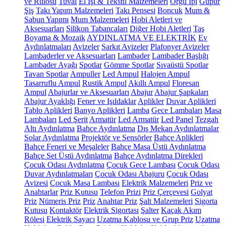
ve Rulosu
Tuval
El İşi & Tekstil Malzemeleri
Örgü İpi
Güpür
Şiş
Takı Yapım Malzemeleri
Takı Pensesi
Boncuk
Mum &
Sabun Yapımı
Mum Malzemeleri
Hobi Aletleri ve
Aksesuarları
Silikon Tabancaları
Diğer Hobi Aletleri
Taş
Boyama & Mozaik
AYDINLATMA VE ELEKTRİK
Ev
Aydınlatmaları
Avizeler
Sarkıt Avizeler
Plafonyer Avizeler
Lambaderler ve Aksesuarları
Lambader
Lambader Başlığı
Lambader Ayağı
Spotlar
Gömme Spotlar
Sıvaüstü Spotlar
Tavan Spotlar
Ampuller
Led Ampul
Halojen Ampul
Tasarruflu Ampul
Rustik Ampul
Akıllı Ampul
Floresan
Ampul
Abajurlar ve Aksesuarları
Abajur
Abajur Şapkaları
Abajur Ayaklığı
Fener ve Işıldaklar
Aplikler
Duvar Aplikleri
Tablo Aplikleri
Banyo Aplikleri
Lamba
Gece Lambaları
Masa
Lambaları
Led Şerit
Armatür
Led Armatür
Led Panel
Tezgah
Altı Aydınlatma
Bahçe Aydınlatma
Dış Mekan Aydınlatmalar
Solar Aydınlatma
Projektör ve Sensörler
Bahçe Aplikleri
Bahçe Feneri ve Meşaleler
Bahçe Masa Üstü Aydınlatma
Bahçe Set Üstü Aydınlatma
Bahçe Aydınlatma Direkleri
Çocuk Odası Aydınlatma
Çocuk Gece Lambası
Çocuk Odası
Duvar Aydınlatmaları
Çocuk Odası Abajuru
Çocuk Odası
Avizesi
Çocuk Masa Lambası
Elektrik Malzemeleri
Priz ve
Anahtarlar
Priz Kutusu
Telefon Prizi
Priz Çerçevesi
Golyat
Priz
Nümeris Priz
Priz
Anahtar Priz
Şalt Malzemeleri
Sigorta
Kutusu
Kontaktör
Elektrik Sigortası
Şalter
Kaçak Akım
Rölesi
Elektrik Sayacı
Uzatma Kablosu ve Grup Priz
Uzatma