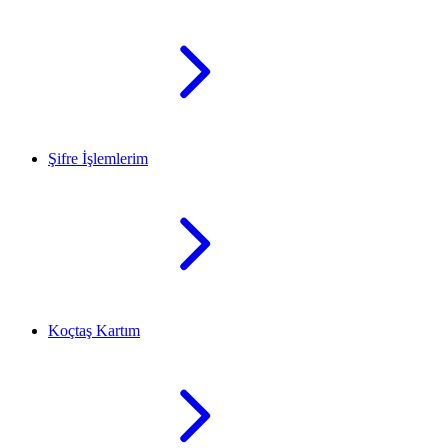
Şifre İşlemlerim
Koçtaş Kartım