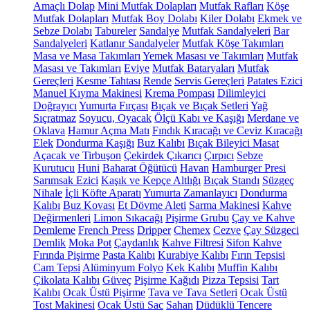
Amaçlı Dolap
Mini Mutfak Dolapları
Mutfak Rafları
Köşe
Mutfak Dolapları
Mutfak Boy Dolabı
Kiler Dolabı
Ekmek ve
Sebze Dolabı
Tabureler
Sandalye
Mutfak Sandalyeleri
Bar
Sandalyeleri
Katlanır Sandalyeler
Mutfak Köşe Takımları
Masa ve Masa Takımları
Yemek Masası ve Takımları
Mutfak
Masası ve Takımları
Eviye
Mutfak Bataryaları
Mutfak
Gereçleri
Kesme Tahtası
Rende
Servis Gereçleri
Patates Ezici
Manuel Kıyma Makinesi
Krema Pompası
Dilimleyici
Doğrayıcı
Yumurta Fırçası
Bıçak ve Bıçak Setleri
Yağ
Sıçratmaz
Soyucu, Oyacak
Ölçü Kabı ve Kaşığı
Merdane ve
Oklava
Hamur Açma Matı
Fındık Kıracağı ve Ceviz Kıracağı
Elek
Dondurma Kaşığı
Buz Kalıbı
Bıçak Bileyici Masat
Açacak ve Tirbuşon
Çekirdek Çıkarıcı
Çırpıcı
Sebze
Kurutucu
Huni
Baharat Öğütücü
Havan
Hamburger Presi
Sarımsak Ezici
Kaşık ve Kepçe Altlığı
Bıçak Standı
Süzgeç
Nihale
İçli Köfte Aparatı
Yumurta Zamanlayıcı
Dondurma
Kalıbı
Buz Kovası
Et Dövme Aleti
Sarma Makinesi
Kahve
Değirmenleri
Limon Sıkacağı
Pişirme Grubu
Çay ve Kahve
Demleme
French Press
Dripper
Chemex
Cezve
Çay Süzgeci
Demlik
Moka Pot
Çaydanlık
Kahve Filtresi
Sifon Kahve
Fırında Pişirme
Pasta Kalıbı
Kurabiye Kalıbı
Fırın Tepsisi
Cam Tepsi
Alüminyum Folyo
Kek Kalıbı
Muffin Kalıbı
Çikolata Kalıbı
Güveç
Pişirme Kağıdı
Pizza Tepsisi
Tart
Kalıbı
Ocak Üstü Pişirme
Tava ve Tava Setleri
Ocak Üstü
Tost Makinesi
Ocak Üstü Sac
Sahan
Düdüklü Tencere