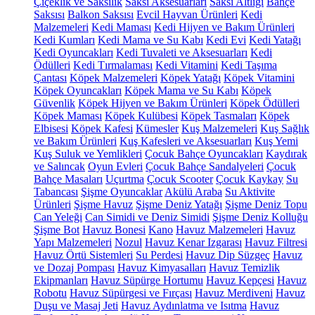
Çiçeklik ve Saksılık
Saksı Aksesuarları
Saksı Altlığı
Bahçe
Saksısı
Balkon Saksısı
Evcil Hayvan Ürünleri
Kedi
Malzemeleri
Kedi Maması
Kedi Hijyen ve Bakım Ürünleri
Kedi Kumları
Kedi Mama ve Su Kabı
Kedi Evi
Kedi Yatağı
Kedi Oyuncakları
Kedi Tuvaleti ve Aksesuarları
Kedi
Ödülleri
Kedi Tırmalaması
Kedi Vitamini
Kedi Taşıma
Çantası
Köpek Malzemeleri
Köpek Yatağı
Köpek Vitamini
Köpek Oyuncakları
Köpek Mama ve Su Kabı
Köpek
Güvenlik
Köpek Hijyen ve Bakım Ürünleri
Köpek Ödülleri
Köpek Maması
Köpek Kulübesi
Köpek Tasmaları
Köpek
Elbisesi
Köpek Kafesi
Kümesler
Kuş Malzemeleri
Kuş Sağlık
ve Bakım Ürünleri
Kuş Kafesleri ve Aksesuarları
Kuş Yemi
Kuş Suluk ve Yemlikleri
Çocuk Bahçe Oyuncakları
Kaydırak
ve Salıncak
Oyun Evleri
Çocuk Bahçe Sandalyeleri
Çocuk
Bahçe Masaları
Uçurtma
Çocuk Scooter
Çocuk Kaykay
Su
Tabancası
Şişme Oyuncaklar
Akülü Araba
Su Aktivite
Ürünleri
Şişme Havuz
Şişme Deniz Yatağı
Şişme Deniz Topu
Can Yeleği
Can Simidi ve Deniz Simidi
Şişme Deniz Kolluğu
Şişme Bot
Havuz Bonesi
Kano
Havuz Malzemeleri
Havuz
Yapı Malzemeleri
Nozul
Havuz Kenar Izgarası
Havuz Filtresi
Havuz Örtü Sistemleri
Su Perdesi
Havuz Dip Süzgeç
Havuz
ve Dozaj Pompası
Havuz Kimyasalları
Havuz Temizlik
Ekipmanları
Havuz Süpürge Hortumu
Havuz Kepçesi
Havuz
Robotu
Havuz Süpürgesi ve Fırçası
Havuz Merdiveni
Havuz
Duşu ve Masaj Jeti
Havuz Aydınlatma ve Isıtma
Havuz