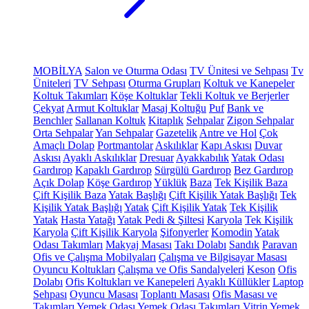
MOBİLYA
Salon ve Oturma Odası
TV Ünitesi ve Sehpası
Tv
Üniteleri
TV Sehpası
Oturma Grupları
Koltuk ve Kanepeler
Koltuk Takımları
Köşe Koltuklar
Tekli Koltuk ve Berjerler
Çekyat
Armut Koltuklar
Masaj Koltuğu
Puf
Bank ve
Benchler
Sallanan Koltuk
Kitaplık
Sehpalar
Zigon Sehpalar
Orta Sehpalar
Yan Sehpalar
Gazetelik
Antre ve Hol
Çok
Amaçlı Dolap
Portmantolar
Askılıklar
Kapı Askısı
Duvar
Askısı
Ayaklı Askılıklar
Dresuar
Ayakkabılık
Yatak Odası
Gardırop
Kapaklı Gardırop
Sürgülü Gardırop
Bez Gardırop
Açık Dolap
Köşe Gardırop
Yüklük
Baza
Tek Kişilik Baza
Çift Kişilik Baza
Yatak Başlığı
Çift Kişilik Yatak Başlığı
Tek
Kişilik Yatak Başlığı
Yatak
Çift Kişilik Yatak
Tek Kişilik
Yatak
Hasta Yatağı
Yatak Pedi & Şiltesi
Karyola
Tek Kişilik
Karyola
Çift Kişilik Karyola
Şifonyerler
Komodin
Yatak
Odası Takımları
Makyaj Masası
Takı Dolabı
Sandık
Paravan
Ofis ve Çalışma Mobilyaları
Çalışma ve Bilgisayar Masası
Oyuncu Koltukları
Çalışma ve Ofis Sandalyeleri
Keson
Ofis
Dolabı
Ofis Koltukları ve Kanepeleri
Ayaklı Küllükler
Laptop
Sehpası
Oyuncu Masası
Toplantı Masası
Ofis Masası ve
Takımları
Yemek Odası
Yemek Odası Takımları
Vitrin
Yemek