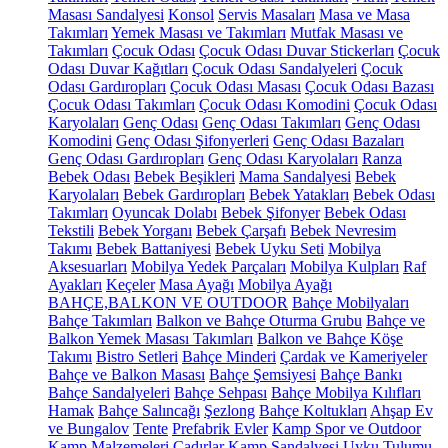
Masası Sandalyesi
Konsol
Servis Masaları
Masa ve Masa
Takımları
Yemek Masası ve Takımları
Mutfak Masası ve
Takımları
Çocuk Odası
Çocuk Odası Duvar Stickerları
Çocuk
Odası Duvar Kağıtları
Çocuk Odası Sandalyeleri
Çocuk
Odası Gardıropları
Çocuk Odası Masası
Çocuk Odası Bazası
Çocuk Odası Takımları
Çocuk Odası Komodini
Çocuk Odası
Karyolaları
Genç Odası
Genç Odası Takımları
Genç Odası
Komodini
Genç Odası Şifonyerleri
Genç Odası Bazaları
Genç Odası Gardıropları
Genç Odası Karyolaları
Ranza
Bebek Odası
Bebek Beşikleri
Mama Sandalyesi
Bebek
Karyolaları
Bebek Gardıropları
Bebek Yatakları
Bebek Odası
Takımları
Oyuncak Dolabı
Bebek Şifonyer
Bebek Odası
Tekstili
Bebek Yorganı
Bebek Çarşafı
Bebek Nevresim
Takımı
Bebek Battaniyesi
Bebek Uyku Seti
Mobilya
Aksesuarları
Mobilya Yedek Parçaları
Mobilya Kulpları
Raf
Ayakları
Keçeler
Masa Ayağı
Mobilya Ayağı
BAHÇE,BALKON VE OUTDOOR
Bahçe Mobilyaları
Bahçe Takımları
Balkon ve Bahçe Oturma Grubu
Bahçe ve
Balkon Yemek Masası Takımları
Balkon ve Bahçe Köşe
Takımı
Bistro Setleri
Bahçe Minderi
Çardak ve Kameriyeler
Bahçe ve Balkon Masası
Bahçe Şemsiyesi
Bahçe Bankı
Bahçe Sandalyeleri
Bahçe Sehpası
Bahçe Mobilya Kılıfları
Hamak
Bahçe Salıncağı
Şezlong
Bahçe Koltukları
Ahşap Ev
ve Bungalov
Tente
Prefabrik Evler
Kamp Spor ve Outdoor
Kamp Malzemeleri
Çadırlar
Kamp Sandalyesi
Uyku Tulumu