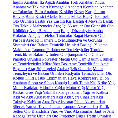
İngiliz Anahtarı
İki Ağızlı Anahtar
Tork Anahtarı
Yıldız
Anahtar ve Takımları
Kurbağcık Anahtarı
Kombine Anahtar
ve Takımları
Boru Anahtarı
Keskiler
Keser
Kargaburun
Balyoz
Balta
Kesici Aletler
Makas
Maket Bıçağı
Iskarpela
Oto Ürünleri
Lastik
Yaz Lastiği
Kış Lastiği
4 Mevsim Lastik
Oto Teknik Malzemeler
Araç İçi Aksesuar
Oto Güneşlik
Oto
Küllükler
Araç Buzdolapları
Bagaj Düzenleyici
Araba
Kokuları
Araç İçi Telefon Tutucular
Bagaj Havuzu
Oto
Paspası
Araç İçi Kamera
Oto Multimedya ve Görüntü
Sistemleri
Oto Bakım Temizlik Ürünleri
Basınçlı Yıkama
Makineleri
Tampon Parlatıcı ve Temizleyiciler
Torpido
Temizlik ve Bakım Ürünleri
Oto Şampuan
Oto Cila ve
Parlatıcı Ürünleri
Polyester Macun
Oto Cam Bakım Ürünleri
ve Temizleyiciler
Mikrofiber Bez
Araç Temizlik Seti
Araç
Boyaları
Araç Süpürgeleri
Araba Çizik Giderici
Motor
Temizleyici ve Bakım Ürünleri
Radyatör Temizleyiciler
Oto
Koltuk Kılıfı
Lastik Ekipmanları
Hava Kompresörü
Bijon
Anahtarı
Sibop ve Sibop Kapağı
Lastik Tamir Kiti
Kriko
Yağ
Motor Katkıları
Hidrolik Yağlar
Motor Yağı
Motor Yağı
Katkısı
Gres Yağı
Yakıt Katkısı
Şanzıman Yağı ve Katkısı
Akü ve Akü Aksesuarları
Akü
Akü Şarj Cihazları
Akü
Takviye Kablosu
Araç Dış Aksesuar
Plaka Aksesuarları
Silecek
Yan ve Tavan Çıtaları
Tampon Aksesuarları
Trafik
Setleri
Oto Brandaları
Vinç ve Vinç Aksesuarları
Jant ve Jant
Kapağı
Trafik Ürünleri
Oto Projektör
Diğer Trafik Ürünleri