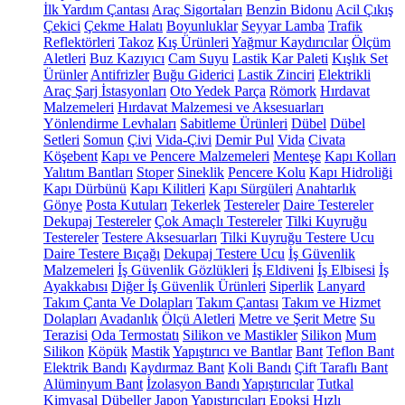
İlk Yardım Çantası
Araç Sigortaları
Benzin Bidonu
Acil Çıkış
Çekici
Çekme Halatı
Boyunluklar
Seyyar Lamba
Trafik
Reflektörleri
Takoz
Kış Ürünleri
Yağmur Kaydırıcılar
Ölçüm
Aletleri
Buz Kazıyıcı
Cam Suyu
Lastik Kar Paleti
Kışlık Set
Ürünler
Antifrizler
Buğu Giderici
Lastik Zinciri
Elektrikli
Araç Şarj İstasyonları
Oto Yedek Parça
Römork
Hırdavat
Malzemeleri
Hırdavat Malzemesi ve Aksesuarları
Yönlendirme Levhaları
Sabitleme Ürünleri
Dübel
Dübel
Setleri
Somun
Çivi
Vida-Çivi
Demir Pul
Vida
Civata
Köşebent
Kapı ve Pencere Malzemeleri
Menteşe
Kapı Kolları
Yalıtım Bantları
Stoper
Sineklik
Pencere Kolu
Kapı Hidroliği
Kapı Dürbünü
Kapı Kilitleri
Kapı Sürgüleri
Anahtarlık
Gönye
Posta Kutuları
Tekerlek
Testereler
Daire Testereler
Dekupaj Testereler
Çok Amaçlı Testereler
Tilki Kuyruğu
Testereler
Testere Aksesuarları
Tilki Kuyruğu Testere Ucu
Daire Testere Bıçağı
Dekupaj Testere Ucu
İş Güvenlik
Malzemeleri
İş Güvenlik Gözlükleri
İş Eldiveni
İş Elbisesi
İş
Ayakkabısı
Diğer İş Güvenlik Ürünleri
Siperlik
Lanyard
Takım Çanta Ve Dolapları
Takım Çantası
Takım ve Hizmet
Dolapları
Avadanlık
Ölçü Aletleri
Metre ve Şerit Metre
Su
Terazisi
Oda Termostatı
Silikon ve Mastikler
Silikon
Mum
Silikon
Köpük
Mastik
Yapıştırıcı ve Bantlar
Bant
Teflon Bant
Elektrik Bandı
Kaydırmaz Bant
Koli Bandı
Çift Taraflı Bant
Alüminyum Bant
İzolasyon Bandı
Yapıştırıcılar
Tutkal
Kimyasal Dübeller
Japon Yapıştırıcıları
Epoksi
Hızlı