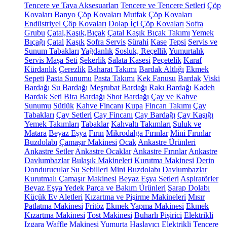
Tencere ve Tava Aksesuarları
Tencere ve Tencere Setleri
Çöp
Kovaları
Banyo Çöp Kovaları
Mutfak Çöp Kovaları
Endüstriyel Çöp Kovaları
Dolap İçi Çöp Kovaları
Sofra
Grubu
Çatal,Kaşık,Bıçak
Çatal Kaşık Bıçak Takımı
Yemek
Bıçağı
Çatal
Kaşık
Sofra Servis
Sürahi
Kase
Tepsi
Servis ve
Sunum Tabakları
Yağdanlık
Sosluk, Reçellik
Yumurtalık
Servis Maşa Seti
Şekerlik
Salata Kasesi
Peçetelik
Karaf
Kürdanlık
Çerezlik
Baharat Takımı
Bardak Altlığı
Ekmek
Sepeti
Pasta Sunumu
Pasta Takımı
Kek Fanusu
Bardak
Viski
Bardağı
Su Bardağı
Meşrubat Bardağı
Rakı Bardağı
Kadeh
Bardak Seti
Bira Bardağı
Shot Bardağı
Çay ve Kahve
Sunumu
Sütlük
Kahve Fincanı
Kupa
Fincan Takımı
Çay
Tabakları
Çay Setleri
Çay Fincanı
Çay Bardağı
Çay Kaşığı
Yemek Takımları
Tabaklar
Kahvaltı Takımları
Suluk ve
Matara
Beyaz Eşya
Fırın
Mikrodalga Fırınlar
Mini Fırınlar
Buzdolabı
Çamaşır Makinesi
Ocak
Ankastre Ürünleri
Ankastre Setler
Ankastre Ocaklar
Ankastre Fırınlar
Ankastre
Davlumbazlar
Bulaşık Makineleri
Kurutma Makinesi
Derin
Dondurucular
Su Sebilleri
Mini Buzdolabı
Davlumbazlar
Kurutmalı Çamaşır Makinesi
Beyaz Eşya Setleri
Aspiratörler
Beyaz Eşya Yedek Parça ve Bakım Ürünleri
Şarap Dolabı
Küçük Ev Aletleri
Kızartma ve Pişirme Makineleri
Mısır
Patlatma Makinesi
Fritöz
Ekmek Yapma Makinesi
Ekmek
Kızartma Makinesi
Tost Makinesi
Buharlı Pişirici
Elektrikli
Izgara
Waffle Makinesi
Yumurta Haşlayıcı
Elektrikli Tencere