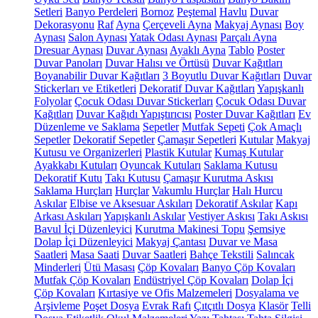
Setleri
Banyo Perdeleri
Bornoz
Peştemal
Havlu
Duvar
Dekorasyonu
Raf
Ayna
Çerçeveli Ayna
Makyaj Aynası
Boy
Aynası
Salon Aynası
Yatak Odası Aynası
Parçalı Ayna
Dresuar Aynası
Duvar Aynası
Ayaklı Ayna
Tablo
Poster
Duvar Panoları
Duvar Halısı ve Örtüsü
Duvar Kağıtları
Boyanabilir Duvar Kağıtları
3 Boyutlu Duvar Kağıtları
Duvar
Stickerları ve Etiketleri
Dekoratif Duvar Kağıtları
Yapışkanlı
Folyolar
Çocuk Odası Duvar Stickerları
Çocuk Odası Duvar
Kağıtları
Duvar Kağıdı Yapıştırıcısı
Poster Duvar Kağıtları
Ev
Düzenleme ve Saklama
Sepetler
Mutfak Sepeti
Çok Amaçlı
Sepetler
Dekoratif Sepetler
Çamaşır Sepetleri
Kutular
Makyaj
Kutusu ve Organizerleri
Plastik Kutular
Kumaş Kutular
Ayakkabı Kutuları
Oyuncak Kutuları
Saklama Kutusu
Dekoratif Kutu
Takı Kutusu
Çamaşır Kurutma Askısı
Saklama Hurçları
Hurçlar
Vakumlu Hurçlar
Halı Hurcu
Askılar
Elbise ve Aksesuar Askıları
Dekoratif Askılar
Kapı
Arkası Askıları
Yapışkanlı Askılar
Vestiyer Askısı
Takı Askısı
Bavul İçi Düzenleyici
Kurutma Makinesi Topu
Şemsiye
Dolap İçi Düzenleyici
Makyaj Çantası
Duvar ve Masa
Saatleri
Masa Saati
Duvar Saatleri
Bahçe Tekstili
Salıncak
Minderleri
Ütü Masası
Çöp Kovaları
Banyo Çöp Kovaları
Mutfak Çöp Kovaları
Endüstriyel Çöp Kovaları
Dolap İçi
Çöp Kovaları
Kırtasiye ve Ofis Malzemeleri
Dosyalama ve
Arşivleme
Poşet Dosya
Evrak Rafı
Çıtçıtlı Dosya
Klasör
Telli