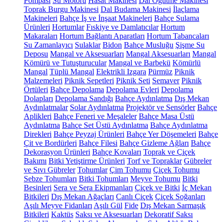
Pompası
Su Motoru
Hasat Makinesi
Dal Öğütme Makinesi
Toprak Burgu Makinesi
Dal Budama Makinesi
İlaçlama
Makineleri
Bahçe İş ve İnşaat Makineleri
Bahçe Sulama
Ürünleri
Hortumlar
Fıskiye ve Damlatıcılar
Hortum
Makaraları
Hortum Bağlantı Aparatları
Hortum Tabancaları
Su Zamanlayıcı
Sulaklar
Bidon
Bahçe Musluğu
Şişme Su
Deposu
Mangal ve Aksesuarları
Mangal Aksesuarları
Mangal
Kömürü ve Tutuşturucular
Mangal ve Barbekü
Kömürlü
Mangal
Tüplü Mangal
Elektrikli Izgara
Pürmüz
Piknik
Malzemeleri
Piknik Sepetleri
Piknik Seti
Semaver
Piknik
Örtüleri
Bahçe Depolama
Depolama Evleri
Depolama
Dolapları
Depolama Sandığı
Bahçe Aydınlatma
Dış Mekan
Aydınlatmalar
Solar Aydınlatma
Projektör ve Sensörler
Bahçe
Aplikleri
Bahçe Feneri ve Meşaleler
Bahçe Masa Üstü
Aydınlatma
Bahçe Set Üstü Aydınlatma
Bahçe Aydınlatma
Direkleri
Bahçe Peyzaj Ürünleri
Bahçe Yer Döşemeleri
Bahçe
Çit ve Bordürleri
Bahçe Filesi
Bahçe Gizleme Ağları
Bahçe
Dekorasyon Ürünleri
Bahçe Kovaları
Toprak ve Çiçek
Bakımı
Bitki Yetiştirme Ürünleri
Torf ve Topraklar
Gübreler
ve Sıvı Gübreler
Tohumlar
Çim Tohumu
Çiçek Tohumu
Sebze Tohumları
Bitki Tohumları
Meyve Tohumu
Bitki
Besinleri
Sera ve Sera Ekipmanları
Çiçek ve Bitki
İç Mekan
Bitkileri
Dış Mekan Ağaçları
Canlı Çiçek
Çiçek Soğanları
Aşılı Meyve Fidanları
Aşılı Gül
Fide
Dış Mekan Sarmaşık
Bitkileri
Kaktüs
Saksı ve Aksesuarları
Dekoratif Saksı