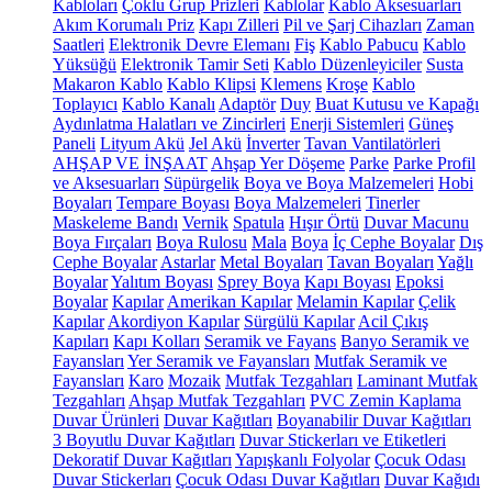
Kabloları
Çoklu Grup Prizleri
Kablolar
Kablo Aksesuarları
Akım Korumalı Priz
Kapı Zilleri
Pil ve Şarj Cihazları
Zaman
Saatleri
Elektronik Devre Elemanı
Fiş
Kablo Pabucu
Kablo
Yüksüğü
Elektronik Tamir Seti
Kablo Düzenleyiciler
Susta
Makaron Kablo
Kablo Klipsi
Klemens
Kroşe
Kablo
Toplayıcı
Kablo Kanalı
Adaptör
Duy
Buat Kutusu ve Kapağı
Aydınlatma Halatları ve Zincirleri
Enerji Sistemleri
Güneş
Paneli
Lityum Akü
Jel Akü
İnverter
Tavan Vantilatörleri
AHŞAP VE İNŞAAT
Ahşap Yer Döşeme
Parke
Parke Profil
ve Aksesuarları
Süpürgelik
Boya ve Boya Malzemeleri
Hobi
Boyaları
Tempare Boyası
Boya Malzemeleri
Tinerler
Maskeleme Bandı
Vernik
Spatula
Hışır Örtü
Duvar Macunu
Boya Fırçaları
Boya Rulosu
Mala
Boya
İç Cephe Boyalar
Dış
Cephe Boyalar
Astarlar
Metal Boyaları
Tavan Boyaları
Yağlı
Boyalar
Yalıtım Boyası
Sprey Boya
Kapı Boyası
Epoksi
Boyalar
Kapılar
Amerikan Kapılar
Melamin Kapılar
Çelik
Kapılar
Akordiyon Kapılar
Sürgülü Kapılar
Acil Çıkış
Kapıları
Kapı Kolları
Seramik ve Fayans
Banyo Seramik ve
Fayansları
Yer Seramik ve Fayansları
Mutfak Seramik ve
Fayansları
Karo
Mozaik
Mutfak Tezgahları
Laminant Mutfak
Tezgahları
Ahşap Mutfak Tezgahları
PVC Zemin Kaplama
Duvar Ürünleri
Duvar Kağıtları
Boyanabilir Duvar Kağıtları
3 Boyutlu Duvar Kağıtları
Duvar Stickerları ve Etiketleri
Dekoratif Duvar Kağıtları
Yapışkanlı Folyolar
Çocuk Odası
Duvar Stickerları
Çocuk Odası Duvar Kağıtları
Duvar Kağıdı