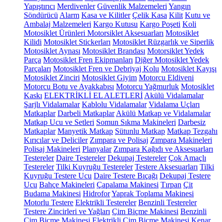
Yapıştırıcı
Merdivenler
Güvenlik Malzemeleri
Yangın
Söndürücü
Alarm
Kasa ve Kilitler
Çelik Kasa
Kilit
Kutu ve
Ambalaj Malzemeleri
Kargo Kutusu
Kargo Poşeti
Koli
Motosiklet Ürünleri
Motorsiklet Aksesuarları
Motosiklet
Kilidi
Motosiklet Stickerları
Motosiklet Rüzgarlık ve Siperlik
Motosiklet Aynası
Motosiklet Brandası
Motorsiklet Yedek
Parça
Motosiklet Fren Ekipmanları
Diğer Motosiklet Yedek
Parçaları
Motosiklet Fren ve Debriyaj Kolu
Motosiklet Kayışı
Motosiklet Zinciri
Motosiklet Giyim
Motorcu Eldiveni
Motorcu Botu ve Ayakkabısı
Motorcu Yağmurluk
Motosiklet
Kaskı
ELEKTRİKLİ EL ALETLERİ
Akülü Vidalamalar
Şarjlı Vidalamalar
Kablolu Vidalamalar
Vidalama Uçları
Matkaplar
Darbeli Matkaplar
Akülü Matkap ve Vidalamalar
Matkap Ucu ve Setleri
Somun Sıkma Makineleri
Darbesiz
Matkaplar
Manyetik Matkap
Sütunlu Matkap
Matkap Tezgahı
Kırıcılar ve Deliciler
Zımpara ve Polisaj
Zımpara Makineleri
Polisaj Makineleri
Planyalar
Zımpara Kağıdı ve Aksesuarları
Testereler
Daire Testereler
Dekupaj Testereler
Çok Amaçlı
Testereler
Tilki Kuyruğu Testereler
Testere Aksesuarları
Tilki
Kuyruğu Testere Ucu
Daire Testere Bıçağı
Dekupaj Testere
Ucu
Bahçe Makineleri
Çapalama Makinesi
Tırpan
Çit
Budama Makinesi
Hidrofor
Yaprak Toplama Makinesi
Motorlu Testere
Elektrikli Testereler
Benzinli Testereler
Testere Zincirleri ve Yağları
Çim Biçme Makinesi
Benzinli
Çim Biçme Makinesi
Elektrikli Çim Biçme Makinesi
Kenar