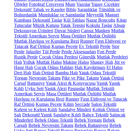
Objeler
Fotoğraf Çerçevesi
Mum
Vazolar
Yapay Çiçekler
Dekoratif Tabak ve Kaseler
Biblo
Şaraplıklar
Tütsülük ve
Buhurdanlık
Mumluklar ve Şamdanlar
Meyvelik
Magnet
Kumbara
Dekoratif Taşlar
Kül Tablası
Nazar Boncuğu
Kitap
Tutucular
Müzik Kutusu
Yatak Tepsisi
Kokulu Taşlar
Ahşap
Dekorasyon Ürünleri
Duvar Süsleri
Cansız Manken
Mutfak
Tekstili
Amerikan Servis
Masa Örtüleri
Mutfak Önlüğü
Mutfak Havlusu ve Kurulama Bezi
Runner
Fırın Eldiveni ve
Tutacak
Raf Örtüsü
Kumaş Peçete
Ev Tekstili
Perde
Stor
Perde
Jaluziler
Tül Perde
Perde Aksesuarları
Fon Perde
Rustik Perde
Çocuk Odası Perdesi
Güneşlik
Mutfak Perdeleri
Halı
Yolluk
Mutfak Halısı
Makine Halısı
Shaggy Halı
Jüt ve
Hasır Halı
Çocuk Odası Halıları
Halı Kaydırmazı
El Halısı
Deri Halı
Halı Örtüsü
Bambu Halı
Yatak Odası Tekstili
Yorgan
Nevresim Takımı
Pike ve Pike Takımı
Yatak Örtüsü
Çarşaf
Battaniye
Yatak Alezi & Koruyucusu
Yastık
Yastık
Kılıfı
Uyku Seti
Yastık Alezi
Paspaslar
Mutfak Tekstili
Amerikan Servis
Masa Örtüleri
Mutfak Önlüğü
Mutfak
Havlusu ve Kurulama Bezi
Runner
Fırın Eldiveni ve Tutacak
Raf Örtüsü
Kumaş Peçete
Kilim
Seccade
Salon Tekstili
Kırlent ve Kırlent Kılıfı
Sandalye Minderi
Koltuk Örtüsü ve
Şalı
Dekoratif Yastık
Sandalye Kılıfı
Bahçe Tekstili
Salıncak
Minderleri
Bebek Odası Tekstili
Bebek Yorganı
Bebek
Çarşafı
Bebek Nevresim Takımı
Bebek Battaniyesi
Bebek
Uyku Seti
Banyo Tekstil
Banyo Paspasları
Banyo Bakım