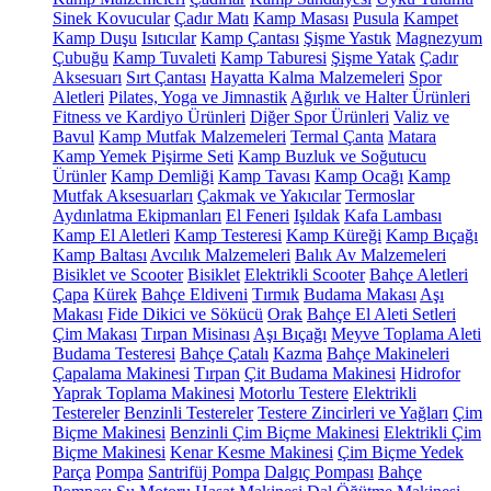
Sinek Kovucular
Çadır Matı
Kamp Masası
Pusula
Kampet
Kamp Duşu
Isıtıcılar
Kamp Çantası
Şişme Yastık
Magnezyum
Çubuğu
Kamp Tuvaleti
Kamp Taburesi
Şişme Yatak
Çadır
Aksesuarı
Sırt Çantası
Hayatta Kalma Malzemeleri
Spor
Aletleri
Pilates, Yoga ve Jimnastik
Ağırlık ve Halter Ürünleri
Fitness ve Kardiyo Ürünleri
Diğer Spor Ürünleri
Valiz ve
Bavul
Kamp Mutfak Malzemeleri
Termal Çanta
Matara
Kamp Yemek Pişirme Seti
Kamp Buzluk ve Soğutucu
Ürünler
Kamp Demliği
Kamp Tavası
Kamp Ocağı
Kamp
Mutfak Aksesuarları
Çakmak ve Yakıcılar
Termoslar
Aydınlatma Ekipmanları
El Feneri
Işıldak
Kafa Lambası
Kamp El Aletleri
Kamp Testeresi
Kamp Küreği
Kamp Bıçağı
Kamp Baltası
Avcılık Malzemeleri
Balık Av Malzemeleri
Bisiklet ve Scooter
Bisiklet
Elektrikli Scooter
Bahçe Aletleri
Çapa
Kürek
Bahçe Eldiveni
Tırmık
Budama Makası
Aşı
Makası
Fide Dikici ve Sökücü
Orak
Bahçe El Aleti Setleri
Çim Makası
Tırpan Misinası
Aşı Bıçağı
Meyve Toplama Aleti
Budama Testeresi
Bahçe Çatalı
Kazma
Bahçe Makineleri
Çapalama Makinesi
Tırpan
Çit Budama Makinesi
Hidrofor
Yaprak Toplama Makinesi
Motorlu Testere
Elektrikli
Testereler
Benzinli Testereler
Testere Zincirleri ve Yağları
Çim
Biçme Makinesi
Benzinli Çim Biçme Makinesi
Elektrikli Çim
Biçme Makinesi
Kenar Kesme Makinesi
Çim Biçme Yedek
Parça
Pompa
Santrifüj Pompa
Dalgıç Pompası
Bahçe