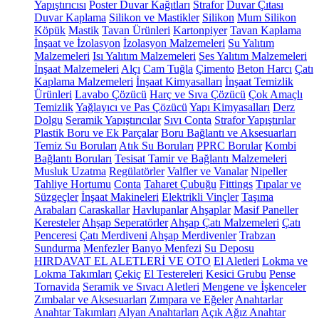
Yapıştırıcısı
Poster Duvar Kağıtları
Strafor
Duvar Çıtası
Duvar Kaplama
Silikon ve Mastikler
Silikon
Mum Silikon
Köpük
Mastik
Tavan Ürünleri
Kartonpiyer
Tavan Kaplama
İnşaat ve İzolasyon
İzolasyon Malzemeleri
Su Yalıtım
Malzemeleri
Isı Yalıtım Malzemeleri
Ses Yalıtım Malzemeleri
İnşaat Malzemeleri
Alçı
Cam Tuğla
Çimento
Beton Harcı
Çatı
Kaplama Malzemeleri
İnşaat Kimyasalları
İnşaat Temizlik
Ürünleri
Lavabo Çözücü
Harç ve Sıva Çözücü
Çok Amaçlı
Temizlik
Yağlayıcı ve Pas Çözücü
Yapı Kimyasalları
Derz
Dolgu
Seramik Yapıştırıcılar
Sıvı Conta
Strafor Yapıştırılar
Plastik Boru ve Ek Parçalar
Boru Bağlantı ve Aksesuarları
Temiz Su Boruları
Atık Su Boruları
PPRC Borular
Kombi
Bağlantı Boruları
Tesisat Tamir ve Bağlantı Malzemeleri
Musluk Uzatma
Regülatörler
Valfler ve Vanalar
Nipeller
Tahliye Hortumu
Conta
Taharet Çubuğu
Fittings
Tıpalar ve
Süzgeçler
İnşaat Makineleri
Elektrikli Vinçler
Taşıma
Arabaları
Caraskallar
Havlupanlar
Ahşaplar
Masif Paneller
Keresteler
Ahşap Seperatörler
Ahşap Çatı Malzemeleri
Çatı
Penceresi
Çatı Merdiveni
Ahşap Merdivenler
Trabzan
Sundurma
Menfezler
Banyo Menfezi
Su Deposu
HIRDAVAT EL ALETLERİ VE OTO
El Aletleri
Lokma ve
Lokma Takımları
Çekiç
El Testereleri
Kesici Grubu
Pense
Tornavida
Seramik ve Sıvacı Aletleri
Mengene ve İşkenceler
Zımbalar ve Aksesuarları
Zımpara ve Eğeler
Anahtarlar
Anahtar Takımları
Alyan Anahtarları
Açık Ağız Anahtar