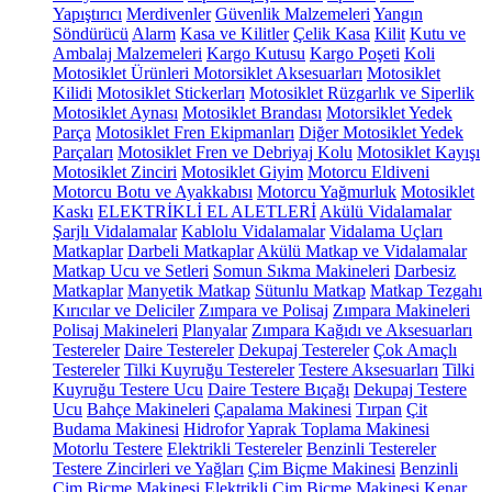
Yapıştırıcı
Merdivenler
Güvenlik Malzemeleri
Yangın
Söndürücü
Alarm
Kasa ve Kilitler
Çelik Kasa
Kilit
Kutu ve
Ambalaj Malzemeleri
Kargo Kutusu
Kargo Poşeti
Koli
Motosiklet Ürünleri
Motorsiklet Aksesuarları
Motosiklet
Kilidi
Motosiklet Stickerları
Motosiklet Rüzgarlık ve Siperlik
Motosiklet Aynası
Motosiklet Brandası
Motorsiklet Yedek
Parça
Motosiklet Fren Ekipmanları
Diğer Motosiklet Yedek
Parçaları
Motosiklet Fren ve Debriyaj Kolu
Motosiklet Kayışı
Motosiklet Zinciri
Motosiklet Giyim
Motorcu Eldiveni
Motorcu Botu ve Ayakkabısı
Motorcu Yağmurluk
Motosiklet
Kaskı
ELEKTRİKLİ EL ALETLERİ
Akülü Vidalamalar
Şarjlı Vidalamalar
Kablolu Vidalamalar
Vidalama Uçları
Matkaplar
Darbeli Matkaplar
Akülü Matkap ve Vidalamalar
Matkap Ucu ve Setleri
Somun Sıkma Makineleri
Darbesiz
Matkaplar
Manyetik Matkap
Sütunlu Matkap
Matkap Tezgahı
Kırıcılar ve Deliciler
Zımpara ve Polisaj
Zımpara Makineleri
Polisaj Makineleri
Planyalar
Zımpara Kağıdı ve Aksesuarları
Testereler
Daire Testereler
Dekupaj Testereler
Çok Amaçlı
Testereler
Tilki Kuyruğu Testereler
Testere Aksesuarları
Tilki
Kuyruğu Testere Ucu
Daire Testere Bıçağı
Dekupaj Testere
Ucu
Bahçe Makineleri
Çapalama Makinesi
Tırpan
Çit
Budama Makinesi
Hidrofor
Yaprak Toplama Makinesi
Motorlu Testere
Elektrikli Testereler
Benzinli Testereler
Testere Zincirleri ve Yağları
Çim Biçme Makinesi
Benzinli
Çim Biçme Makinesi
Elektrikli Çim Biçme Makinesi
Kenar