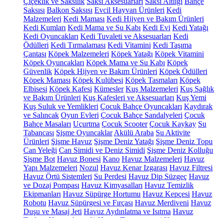
Çiçeklik ve Saksılık
Saksı Aksesuarları
Saksı Altlığı
Bahçe
Saksısı
Balkon Saksısı
Evcil Hayvan Ürünleri
Kedi
Malzemeleri
Kedi Maması
Kedi Hijyen ve Bakım Ürünleri
Kedi Kumları
Kedi Mama ve Su Kabı
Kedi Evi
Kedi Yatağı
Kedi Oyuncakları
Kedi Tuvaleti ve Aksesuarları
Kedi
Ödülleri
Kedi Tırmalaması
Kedi Vitamini
Kedi Taşıma
Çantası
Köpek Malzemeleri
Köpek Yatağı
Köpek Vitamini
Köpek Oyuncakları
Köpek Mama ve Su Kabı
Köpek
Güvenlik
Köpek Hijyen ve Bakım Ürünleri
Köpek Ödülleri
Köpek Maması
Köpek Kulübesi
Köpek Tasmaları
Köpek
Elbisesi
Köpek Kafesi
Kümesler
Kuş Malzemeleri
Kuş Sağlık
ve Bakım Ürünleri
Kuş Kafesleri ve Aksesuarları
Kuş Yemi
Kuş Suluk ve Yemlikleri
Çocuk Bahçe Oyuncakları
Kaydırak
ve Salıncak
Oyun Evleri
Çocuk Bahçe Sandalyeleri
Çocuk
Bahçe Masaları
Uçurtma
Çocuk Scooter
Çocuk Kaykay
Su
Tabancası
Şişme Oyuncaklar
Akülü Araba
Su Aktivite
Ürünleri
Şişme Havuz
Şişme Deniz Yatağı
Şişme Deniz Topu
Can Yeleği
Can Simidi ve Deniz Simidi
Şişme Deniz Kolluğu
Şişme Bot
Havuz Bonesi
Kano
Havuz Malzemeleri
Havuz
Yapı Malzemeleri
Nozul
Havuz Kenar Izgarası
Havuz Filtresi
Havuz Örtü Sistemleri
Su Perdesi
Havuz Dip Süzgeç
Havuz
ve Dozaj Pompası
Havuz Kimyasalları
Havuz Temizlik
Ekipmanları
Havuz Süpürge Hortumu
Havuz Kepçesi
Havuz
Robotu
Havuz Süpürgesi ve Fırçası
Havuz Merdiveni
Havuz
Duşu ve Masaj Jeti
Havuz Aydınlatma ve Isıtma
Havuz