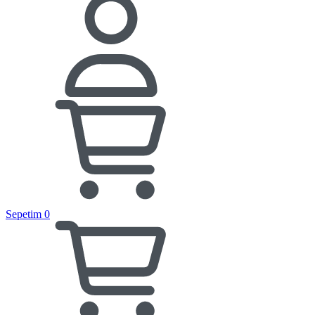
Sepetim
0