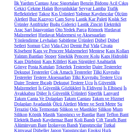
İlk Yardım Çantası
Araç Sigortaları
Benzin Bidonu
Acil Çıkış
Çekici
Çekme Halatı
Boyunluklar
Seyyar Lamba
Trafik
Reflektörleri
Takoz
Kış Ürünleri
Yağmur Kaydırıcılar
Ölçüm
Aletleri
Buz Kazıyıcı
Cam Suyu
Lastik Kar Paleti
Kışlık Set
Ürünler
Antifrizler
Buğu Giderici
Lastik Zinciri
Elektrikli
Araç Şarj İstasyonları
Oto Yedek Parça
Römork
Hırdavat
Malzemeleri
Hırdavat Malzemesi ve Aksesuarları
Yönlendirme Levhaları
Sabitleme Ürünleri
Dübel
Dübel
Setleri
Somun
Çivi
Vida-Çivi
Demir Pul
Vida
Civata
Köşebent
Kapı ve Pencere Malzemeleri
Menteşe
Kapı Kolları
Yalıtım Bantları
Stoper
Sineklik
Pencere Kolu
Kapı Hidroliği
Kapı Dürbünü
Kapı Kilitleri
Kapı Sürgüleri
Anahtarlık
Gönye
Posta Kutuları
Tekerlek
Testereler
Daire Testereler
Dekupaj Testereler
Çok Amaçlı Testereler
Tilki Kuyruğu
Testereler
Testere Aksesuarları
Tilki Kuyruğu Testere Ucu
Daire Testere Bıçağı
Dekupaj Testere Ucu
İş Güvenlik
Malzemeleri
İş Güvenlik Gözlükleri
İş Eldiveni
İş Elbisesi
İş
Ayakkabısı
Diğer İş Güvenlik Ürünleri
Siperlik
Lanyard
Takım Çanta Ve Dolapları
Takım Çantası
Takım ve Hizmet
Dolapları
Avadanlık
Ölçü Aletleri
Metre ve Şerit Metre
Su
Terazisi
Oda Termostatı
Silikon ve Mastikler
Silikon
Mum
Silikon
Köpük
Mastik
Yapıştırıcı ve Bantlar
Bant
Teflon Bant
Elektrik Bandı
Kaydırmaz Bant
Koli Bandı
Çift Taraflı Bant
Alüminyum Bant
İzolasyon Bandı
Yapıştırıcılar
Tutkal
Kimyasal Dübeller
Japon Yapıştırıcıları
Epoksi
Hızlı