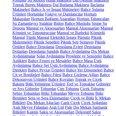
Pompası
Su Motoru
Hasat Makinesi
Dal Öğütme Makinesi
Toprak Burgu Makinesi
Dal Budama Makinesi
İlaçlama
Makineleri
Bahçe İş ve İnşaat Makineleri
Bahçe Sulama
Ürünleri
Hortumlar
Fıskiye ve Damlatıcılar
Hortum
Makaraları
Hortum Bağlantı Aparatları
Hortum Tabancaları
Su Zamanlayıcı
Sulaklar
Bidon
Bahçe Musluğu
Şişme Su
Deposu
Mangal ve Aksesuarları
Mangal Aksesuarları
Mangal
Kömürü ve Tutuşturucular
Mangal ve Barbekü
Kömürlü
Mangal
Tüplü Mangal
Elektrikli Izgara
Pürmüz
Piknik
Malzemeleri
Piknik Sepetleri
Piknik Seti
Semaver
Piknik
Örtüleri
Bahçe Depolama
Depolama Evleri
Depolama
Dolapları
Depolama Sandığı
Bahçe Aydınlatma
Dış Mekan
Aydınlatmalar
Solar Aydınlatma
Projektör ve Sensörler
Bahçe
Aplikleri
Bahçe Feneri ve Meşaleler
Bahçe Masa Üstü
Aydınlatma
Bahçe Set Üstü Aydınlatma
Bahçe Aydınlatma
Direkleri
Bahçe Peyzaj Ürünleri
Bahçe Yer Döşemeleri
Bahçe
Çit ve Bordürleri
Bahçe Filesi
Bahçe Gizleme Ağları
Bahçe
Dekorasyon Ürünleri
Bahçe Kovaları
Toprak ve Çiçek
Bakımı
Bitki Yetiştirme Ürünleri
Torf ve Topraklar
Gübreler
ve Sıvı Gübreler
Tohumlar
Çim Tohumu
Çiçek Tohumu
Sebze Tohumları
Bitki Tohumları
Meyve Tohumu
Bitki
Besinleri
Sera ve Sera Ekipmanları
Çiçek ve Bitki
İç Mekan
Bitkileri
Dış Mekan Ağaçları
Canlı Çiçek
Çiçek Soğanları
Aşılı Meyve Fidanları
Aşılı Gül
Fide
Dış Mekan Sarmaşık
Bitkileri
Kaktüs
Saksı ve Aksesuarları
Dekoratif Saksı