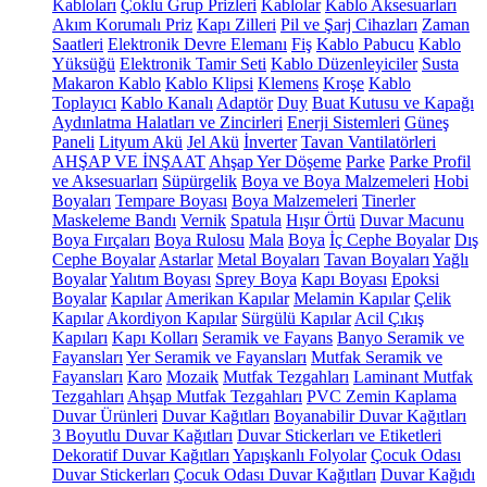
Kabloları
Çoklu Grup Prizleri
Kablolar
Kablo Aksesuarları
Akım Korumalı Priz
Kapı Zilleri
Pil ve Şarj Cihazları
Zaman
Saatleri
Elektronik Devre Elemanı
Fiş
Kablo Pabucu
Kablo
Yüksüğü
Elektronik Tamir Seti
Kablo Düzenleyiciler
Susta
Makaron Kablo
Kablo Klipsi
Klemens
Kroşe
Kablo
Toplayıcı
Kablo Kanalı
Adaptör
Duy
Buat Kutusu ve Kapağı
Aydınlatma Halatları ve Zincirleri
Enerji Sistemleri
Güneş
Paneli
Lityum Akü
Jel Akü
İnverter
Tavan Vantilatörleri
AHŞAP VE İNŞAAT
Ahşap Yer Döşeme
Parke
Parke Profil
ve Aksesuarları
Süpürgelik
Boya ve Boya Malzemeleri
Hobi
Boyaları
Tempare Boyası
Boya Malzemeleri
Tinerler
Maskeleme Bandı
Vernik
Spatula
Hışır Örtü
Duvar Macunu
Boya Fırçaları
Boya Rulosu
Mala
Boya
İç Cephe Boyalar
Dış
Cephe Boyalar
Astarlar
Metal Boyaları
Tavan Boyaları
Yağlı
Boyalar
Yalıtım Boyası
Sprey Boya
Kapı Boyası
Epoksi
Boyalar
Kapılar
Amerikan Kapılar
Melamin Kapılar
Çelik
Kapılar
Akordiyon Kapılar
Sürgülü Kapılar
Acil Çıkış
Kapıları
Kapı Kolları
Seramik ve Fayans
Banyo Seramik ve
Fayansları
Yer Seramik ve Fayansları
Mutfak Seramik ve
Fayansları
Karo
Mozaik
Mutfak Tezgahları
Laminant Mutfak
Tezgahları
Ahşap Mutfak Tezgahları
PVC Zemin Kaplama
Duvar Ürünleri
Duvar Kağıtları
Boyanabilir Duvar Kağıtları
3 Boyutlu Duvar Kağıtları
Duvar Stickerları ve Etiketleri
Dekoratif Duvar Kağıtları
Yapışkanlı Folyolar
Çocuk Odası
Duvar Stickerları
Çocuk Odası Duvar Kağıtları
Duvar Kağıdı