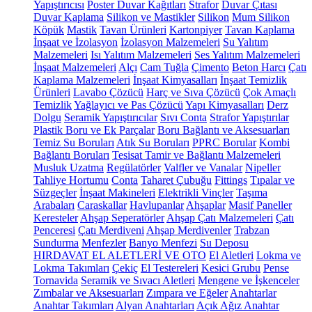
Yapıştırıcısı
Poster Duvar Kağıtları
Strafor
Duvar Çıtası
Duvar Kaplama
Silikon ve Mastikler
Silikon
Mum Silikon
Köpük
Mastik
Tavan Ürünleri
Kartonpiyer
Tavan Kaplama
İnşaat ve İzolasyon
İzolasyon Malzemeleri
Su Yalıtım
Malzemeleri
Isı Yalıtım Malzemeleri
Ses Yalıtım Malzemeleri
İnşaat Malzemeleri
Alçı
Cam Tuğla
Çimento
Beton Harcı
Çatı
Kaplama Malzemeleri
İnşaat Kimyasalları
İnşaat Temizlik
Ürünleri
Lavabo Çözücü
Harç ve Sıva Çözücü
Çok Amaçlı
Temizlik
Yağlayıcı ve Pas Çözücü
Yapı Kimyasalları
Derz
Dolgu
Seramik Yapıştırıcılar
Sıvı Conta
Strafor Yapıştırılar
Plastik Boru ve Ek Parçalar
Boru Bağlantı ve Aksesuarları
Temiz Su Boruları
Atık Su Boruları
PPRC Borular
Kombi
Bağlantı Boruları
Tesisat Tamir ve Bağlantı Malzemeleri
Musluk Uzatma
Regülatörler
Valfler ve Vanalar
Nipeller
Tahliye Hortumu
Conta
Taharet Çubuğu
Fittings
Tıpalar ve
Süzgeçler
İnşaat Makineleri
Elektrikli Vinçler
Taşıma
Arabaları
Caraskallar
Havlupanlar
Ahşaplar
Masif Paneller
Keresteler
Ahşap Seperatörler
Ahşap Çatı Malzemeleri
Çatı
Penceresi
Çatı Merdiveni
Ahşap Merdivenler
Trabzan
Sundurma
Menfezler
Banyo Menfezi
Su Deposu
HIRDAVAT EL ALETLERİ VE OTO
El Aletleri
Lokma ve
Lokma Takımları
Çekiç
El Testereleri
Kesici Grubu
Pense
Tornavida
Seramik ve Sıvacı Aletleri
Mengene ve İşkenceler
Zımbalar ve Aksesuarları
Zımpara ve Eğeler
Anahtarlar
Anahtar Takımları
Alyan Anahtarları
Açık Ağız Anahtar