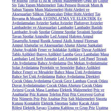
ve Rulosu
Tuval
El İşi & Tekstil Malzemeleri
Örgü İpi
Güpür
Şiş
Takı Yapım Malzemeleri
Takı Pensesi
Boncuk
Mum &
Sabun Yapımı
Mum Malzemeleri
Hobi Aletleri ve
Aksesuarları
Silikon Tabancaları
Diğer Hobi Aletleri
Taş
Boyama & Mozaik
AYDINLATMA VE ELEKTRİK
Ev
Aydınlatmaları
Avizeler
Sarkıt Avizeler
Plafonyer Avizeler
Lambaderler ve Aksesuarları
Lambader
Lambader Başlığı
Lambader Ayağı
Spotlar
Gömme Spotlar
Sıvaüstü Spotlar
Tavan Spotlar
Ampuller
Led Ampul
Halojen Ampul
Tasarruflu Ampul
Rustik Ampul
Akıllı Ampul
Floresan
Ampul
Abajurlar ve Aksesuarları
Abajur
Abajur Şapkaları
Abajur Ayaklığı
Fener ve Işıldaklar
Aplikler
Duvar Aplikleri
Tablo Aplikleri
Banyo Aplikleri
Lamba
Gece Lambaları
Masa
Lambaları
Led Şerit
Armatür
Led Armatür
Led Panel
Tezgah
Altı Aydınlatma
Bahçe Aydınlatma
Dış Mekan Aydınlatmalar
Solar Aydınlatma
Projektör ve Sensörler
Bahçe Aplikleri
Bahçe Feneri ve Meşaleler
Bahçe Masa Üstü Aydınlatma
Bahçe Set Üstü Aydınlatma
Bahçe Aydınlatma Direkleri
Çocuk Odası Aydınlatma
Çocuk Gece Lambası
Çocuk Odası
Duvar Aydınlatmaları
Çocuk Odası Abajuru
Çocuk Odası
Avizesi
Çocuk Masa Lambası
Elektrik Malzemeleri
Priz ve
Anahtarlar
Priz Kutusu
Telefon Prizi
Priz Çerçevesi
Golyat
Priz
Nümeris Priz
Priz
Anahtar Priz
Şalt Malzemeleri
Sigorta
Kutusu
Kontaktör
Elektrik Sigortası
Şalter
Kaçak Akım
Rölesi
Elektrik Sayacı
Uzatma Kablosu ve Grup Priz
Uzatma