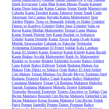
Sinek Kovucular
Çadır Matı
Kamp Masası
Pusula
Kampet
Kamp Duşu
Isıtıcılar
Kamp Çantası
Şişme Yastık
Magnezyum
Çubuğu
Kamp Tuvaleti
Kamp Taburesi
Şişme Yatak
Çadır
Aksesuarı
Sırt Çantası
Hayatta Kalma Malzemeleri
Spor
Aletleri
Pilates, Yoga ve Jimnastik
Ağırlık ve Halter Ürünleri
Fitness ve Kardiyo Ürünleri
Diğer Spor Ürünleri
Valiz ve
Bavul
Kamp Mutfak Malzemeleri
Termal Çanta
Matara
Kamp Yemek Pişirme Seti
Kamp Buzluk ve Soğutucu
Ürünler
Kamp Demliği
Kamp Tavası
Kamp Ocağı
Kamp
Mutfak Aksesuarları
Çakmak ve Yakıcılar
Termoslar
Aydınlatma Ekipmanları
El Feneri
Işıldak
Kafa Lambası
Kamp El Aletleri
Kamp Testeresi
Kamp Küreği
Kamp Bıçağı
Kamp Baltası
Avcılık Malzemeleri
Balık Av Malzemeleri
Bisiklet ve Scooter
Bisiklet
Elektrikli Scooter
Bahçe Aletleri
Çapa
Kürek
Bahçe Eldiveni
Tırmık
Budama Makası
Aşı
Makası
Fide Dikici ve Sökücü
Orak
Bahçe El Aleti Setleri
Çim Makası
Tırpan Misinası
Aşı Bıçağı
Meyve Toplama Aleti
Budama Testeresi
Bahçe Çatalı
Kazma
Bahçe Makineleri
Çapalama Makinesi
Tırpan
Çit Budama Makinesi
Hidrofor
Yaprak Toplama Makinesi
Motorlu Testere
Elektrikli
Testereler
Benzinli Testereler
Testere Zincirleri ve Yağları
Çim
Biçme Makinesi
Benzinli Çim Biçme Makinesi
Elektrikli Çim
Biçme Makinesi
Kenar Kesme Makinesi
Çim Biçme Yedek
Parça
Pompa
Santrifüj Pompa
Dalgıç Pompası
Bahçe