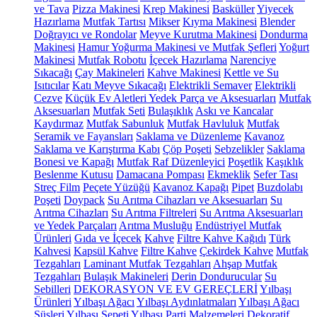
ve Tava
Pizza Makinesi
Krep Makinesi
Basküller
Yiyecek
Hazırlama
Mutfak Tartısı
Mikser
Kıyma Makinesi
Blender
Doğrayıcı ve Rondolar
Meyve Kurutma Makinesi
Dondurma
Makinesi
Hamur Yoğurma Makinesi ve Mutfak Şefleri
Yoğurt
Makinesi
Mutfak Robotu
İçecek Hazırlama
Narenciye
Sıkacağı
Çay Makineleri
Kahve Makinesi
Kettle ve Su
Isıtıcılar
Katı Meyve Sıkacağı
Elektrikli Semaver
Elektrikli
Cezve
Küçük Ev Aletleri Yedek Parça ve Aksesuarları
Mutfak
Aksesuarları
Mutfak Seti
Bulaşıklık
Askı ve Kancalar
Kaydırmaz
Mutfak Sabunluk
Mutfak Havluluk
Mutfak
Seramik ve Fayansları
Saklama ve Düzenleme
Kavanoz
Saklama ve Karıştırma Kabı
Çöp Poşeti
Sebzelikler
Saklama
Bonesi ve Kapağı
Mutfak Raf Düzenleyici
Poşetlik
Kaşıklık
Beslenme Kutusu
Damacana Pompası
Ekmeklik
Sefer Tası
Streç Film
Peçete Yüzüğü
Kavanoz Kapağı
Pipet
Buzdolabı
Poşeti
Doypack
Su Arıtma Cihazları ve Aksesuarları
Su
Arıtma Cihazları
Su Arıtma Filtreleri
Su Arıtma Aksesuarları
ve Yedek Parçaları
Arıtma Musluğu
Endüstriyel Mutfak
Ürünleri
Gıda ve İçecek
Kahve
Filtre Kahve Kağıdı
Türk
Kahvesi
Kapsül Kahve
Filtre Kahve
Çekirdek Kahve
Mutfak
Tezgahları
Laminant Mutfak Tezgahları
Ahşap Mutfak
Tezgahları
Bulaşık Makineleri
Derin Dondurucular
Su
Sebilleri
DEKORASYON VE EV GEREÇLERİ
Yılbaşı
Ürünleri
Yılbaşı Ağacı
Yılbaşı Aydınlatmaları
Yılbaşı Ağacı
Süsleri
Yılbaşı Sepeti
Yılbaşı Parti Malzemeleri
Dekoratif