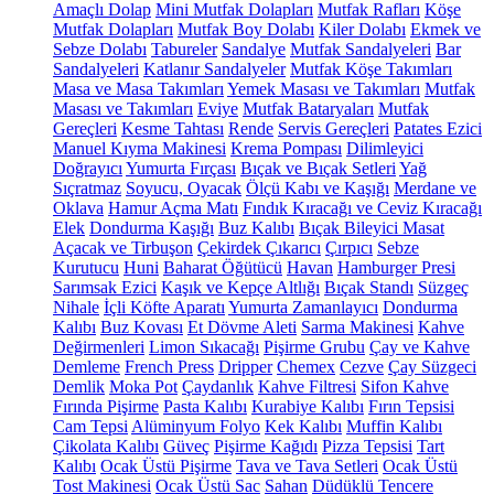
Amaçlı Dolap
Mini Mutfak Dolapları
Mutfak Rafları
Köşe
Mutfak Dolapları
Mutfak Boy Dolabı
Kiler Dolabı
Ekmek ve
Sebze Dolabı
Tabureler
Sandalye
Mutfak Sandalyeleri
Bar
Sandalyeleri
Katlanır Sandalyeler
Mutfak Köşe Takımları
Masa ve Masa Takımları
Yemek Masası ve Takımları
Mutfak
Masası ve Takımları
Eviye
Mutfak Bataryaları
Mutfak
Gereçleri
Kesme Tahtası
Rende
Servis Gereçleri
Patates Ezici
Manuel Kıyma Makinesi
Krema Pompası
Dilimleyici
Doğrayıcı
Yumurta Fırçası
Bıçak ve Bıçak Setleri
Yağ
Sıçratmaz
Soyucu, Oyacak
Ölçü Kabı ve Kaşığı
Merdane ve
Oklava
Hamur Açma Matı
Fındık Kıracağı ve Ceviz Kıracağı
Elek
Dondurma Kaşığı
Buz Kalıbı
Bıçak Bileyici Masat
Açacak ve Tirbuşon
Çekirdek Çıkarıcı
Çırpıcı
Sebze
Kurutucu
Huni
Baharat Öğütücü
Havan
Hamburger Presi
Sarımsak Ezici
Kaşık ve Kepçe Altlığı
Bıçak Standı
Süzgeç
Nihale
İçli Köfte Aparatı
Yumurta Zamanlayıcı
Dondurma
Kalıbı
Buz Kovası
Et Dövme Aleti
Sarma Makinesi
Kahve
Değirmenleri
Limon Sıkacağı
Pişirme Grubu
Çay ve Kahve
Demleme
French Press
Dripper
Chemex
Cezve
Çay Süzgeci
Demlik
Moka Pot
Çaydanlık
Kahve Filtresi
Sifon Kahve
Fırında Pişirme
Pasta Kalıbı
Kurabiye Kalıbı
Fırın Tepsisi
Cam Tepsi
Alüminyum Folyo
Kek Kalıbı
Muffin Kalıbı
Çikolata Kalıbı
Güveç
Pişirme Kağıdı
Pizza Tepsisi
Tart
Kalıbı
Ocak Üstü Pişirme
Tava ve Tava Setleri
Ocak Üstü
Tost Makinesi
Ocak Üstü Sac
Sahan
Düdüklü Tencere