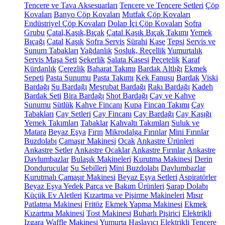
Tencere ve Tava Aksesuarları
Tencere ve Tencere Setleri
Çöp
Kovaları
Banyo Çöp Kovaları
Mutfak Çöp Kovaları
Endüstriyel Çöp Kovaları
Dolap İçi Çöp Kovaları
Sofra
Grubu
Çatal,Kaşık,Bıçak
Çatal Kaşık Bıçak Takımı
Yemek
Bıçağı
Çatal
Kaşık
Sofra Servis
Sürahi
Kase
Tepsi
Servis ve
Sunum Tabakları
Yağdanlık
Sosluk, Reçellik
Yumurtalık
Servis Maşa Seti
Şekerlik
Salata Kasesi
Peçetelik
Karaf
Kürdanlık
Çerezlik
Baharat Takımı
Bardak Altlığı
Ekmek
Sepeti
Pasta Sunumu
Pasta Takımı
Kek Fanusu
Bardak
Viski
Bardağı
Su Bardağı
Meşrubat Bardağı
Rakı Bardağı
Kadeh
Bardak Seti
Bira Bardağı
Shot Bardağı
Çay ve Kahve
Sunumu
Sütlük
Kahve Fincanı
Kupa
Fincan Takımı
Çay
Tabakları
Çay Setleri
Çay Fincanı
Çay Bardağı
Çay Kaşığı
Yemek Takımları
Tabaklar
Kahvaltı Takımları
Suluk ve
Matara
Beyaz Eşya
Fırın
Mikrodalga Fırınlar
Mini Fırınlar
Buzdolabı
Çamaşır Makinesi
Ocak
Ankastre Ürünleri
Ankastre Setler
Ankastre Ocaklar
Ankastre Fırınlar
Ankastre
Davlumbazlar
Bulaşık Makineleri
Kurutma Makinesi
Derin
Dondurucular
Su Sebilleri
Mini Buzdolabı
Davlumbazlar
Kurutmalı Çamaşır Makinesi
Beyaz Eşya Setleri
Aspiratörler
Beyaz Eşya Yedek Parça ve Bakım Ürünleri
Şarap Dolabı
Küçük Ev Aletleri
Kızartma ve Pişirme Makineleri
Mısır
Patlatma Makinesi
Fritöz
Ekmek Yapma Makinesi
Ekmek
Kızartma Makinesi
Tost Makinesi
Buharlı Pişirici
Elektrikli
Izgara
Waffle Makinesi
Yumurta Haşlayıcı
Elektrikli Tencere