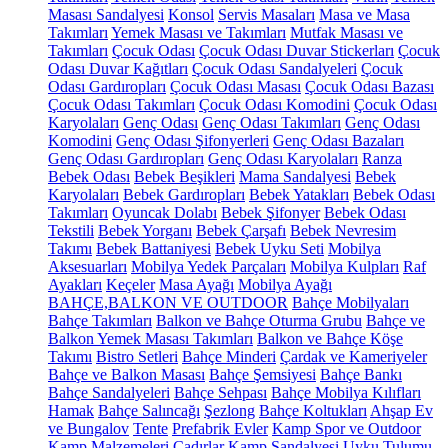
Masası Sandalyesi
Konsol
Servis Masaları
Masa ve Masa
Takımları
Yemek Masası ve Takımları
Mutfak Masası ve
Takımları
Çocuk Odası
Çocuk Odası Duvar Stickerları
Çocuk
Odası Duvar Kağıtları
Çocuk Odası Sandalyeleri
Çocuk
Odası Gardıropları
Çocuk Odası Masası
Çocuk Odası Bazası
Çocuk Odası Takımları
Çocuk Odası Komodini
Çocuk Odası
Karyolaları
Genç Odası
Genç Odası Takımları
Genç Odası
Komodini
Genç Odası Şifonyerleri
Genç Odası Bazaları
Genç Odası Gardıropları
Genç Odası Karyolaları
Ranza
Bebek Odası
Bebek Beşikleri
Mama Sandalyesi
Bebek
Karyolaları
Bebek Gardıropları
Bebek Yatakları
Bebek Odası
Takımları
Oyuncak Dolabı
Bebek Şifonyer
Bebek Odası
Tekstili
Bebek Yorganı
Bebek Çarşafı
Bebek Nevresim
Takımı
Bebek Battaniyesi
Bebek Uyku Seti
Mobilya
Aksesuarları
Mobilya Yedek Parçaları
Mobilya Kulpları
Raf
Ayakları
Keçeler
Masa Ayağı
Mobilya Ayağı
BAHÇE,BALKON VE OUTDOOR
Bahçe Mobilyaları
Bahçe Takımları
Balkon ve Bahçe Oturma Grubu
Bahçe ve
Balkon Yemek Masası Takımları
Balkon ve Bahçe Köşe
Takımı
Bistro Setleri
Bahçe Minderi
Çardak ve Kameriyeler
Bahçe ve Balkon Masası
Bahçe Şemsiyesi
Bahçe Bankı
Bahçe Sandalyeleri
Bahçe Sehpası
Bahçe Mobilya Kılıfları
Hamak
Bahçe Salıncağı
Şezlong
Bahçe Koltukları
Ahşap Ev
ve Bungalov
Tente
Prefabrik Evler
Kamp Spor ve Outdoor
Kamp Malzemeleri
Çadırlar
Kamp Sandalyesi
Uyku Tulumu