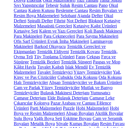
Dosya
Etiketlik
Okul Malzemeleri
Yazı Tahtası
Tahta Silgisi
Sıvı Yapıştırıcılar
Tebeşir
Suluk
Resim Çantası
Pano
Okul
Çantası
Kalem Kutusu
Beslenme Çantası
Resim Boyaları ve
Resim Boya Malzemeleri
Selobant
Ajanda
Defter
Okul
Defteri
Spiralli Defter
Fihrist
Not Defteri
Bloknot
Kırtasiye
Malzemeleri
Masaüstü Gereçleri
Kırtasiye Kağıt Ürünleri
Kırtasiye Seti
Kalem ve Yazı Gereçleri
Koli Bandı Makinesi
Para Makineleri
Para Çekmeceleri
Para Sayma Makineleri
Ofis Sarf Ürünleri
Evrak İmha Makineleri
Laminasyon
Makineleri
Barkod Okuyucu
Temizlik Gereçleri ve
Ekipmanları
Temizlik Eldiveni
Temizlik Kovası
Temizlik,
Ovma Teli
Tüy Toplama Ürünleri
Faraş
Çekpas
Fırça ve
Süpürge
Temizlik Bezleri
Temizlik Süngeri
Paspas ve Mop
Kâğıt Havlu
Tuvalet Kağıdı
Islak Mendil
Ev Temizlik
Malzemeleri
Tuvalet Temizleyici
Yüzey Temizleyiciler
Yağ,
Kireç ve Pas Çözücüler
Çubuklu Oda Kokusu
Oda Kokusu
Halı Temizleyiciler
Ahşap Temizleyiciler ve Bakım Ürünleri
Cam ve Parlak Yüzey Temizleyiciler
Mutfak ve Banyo
Temizleyiciler
Bulaşık Makinesi Deterjanı
Yumuşatıcı
Çamaşır Deterjanı
Elde Bulaşık Deterjanı
Çamaşır Leke
Çıkarıcılar
Kolonya
Pazar Arabası ve Çantası
Eğlence
Ürünleri
Parti Malzemeleri
Puzzle
Hobi Malzemeleri
Hobi
Boya ve Resim Malzemeleri
Ahşap Boyaları
Akrilik Boyalar
Sulu Boya
Yağlı Boya Seti
Eskitme Boyası
Cam ve Seramik
Boyaları
Metalik Boya
Şövale
Kumaş Boyaları
Resim Fırçası