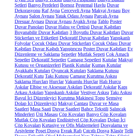
Setleri
Banyo Perdeleri
Bornoz
Peştemal
Havlu
Duvar
Dekorasyonu
Raf
Ayna
Çerçeveli Ayna
Makyaj Aynası
Boy
Aynası
Salon Aynası
Yatak Odası Aynası
Parçalı Ayna
Dresuar Aynası
Duvar Aynası
Ayaklı Ayna
Tablo
Poster
Duvar Panoları
Duvar Halısı ve Örtüsü
Duvar Kağıtları
Boyanabilir Duvar Kağıtları
3 Boyutlu Duvar Kağıtları
Duvar
Stickerları ve Etiketleri
Dekoratif Duvar Kağıtları
Yapışkanlı
Folyolar
Çocuk Odası Duvar Stickerları
Çocuk Odası Duvar
Kağıtları
Duvar Kağıdı Yapıştırıcısı
Poster Duvar Kağıtları
Ev
Düzenleme ve Saklama
Sepetler
Mutfak Sepeti
Çok Amaçlı
Sepetler
Dekoratif Sepetler
Çamaşır Sepetleri
Kutular
Makyaj
Kutusu ve Organizerleri
Plastik Kutular
Kumaş Kutular
Ayakkabı Kutuları
Oyuncak Kutuları
Saklama Kutusu
Dekoratif Kutu
Takı Kutusu
Çamaşır Kurutma Askısı
Saklama Hurçları
Hurçlar
Vakumlu Hurçlar
Halı Hurcu
Askılar
Elbise ve Aksesuar Askıları
Dekoratif Askılar
Kapı
Arkası Askıları
Yapışkanlı Askılar
Vestiyer Askısı
Takı Askısı
Bavul İçi Düzenleyici
Kurutma Makinesi Topu
Şemsiye
Dolap İçi Düzenleyici
Makyaj Çantası
Duvar ve Masa
Saatleri
Masa Saati
Duvar Saatleri
Bahçe Tekstili
Salıncak
Minderleri
Ütü Masası
Çöp Kovaları
Banyo Çöp Kovaları
Mutfak Çöp Kovaları
Endüstriyel Çöp Kovaları
Dolap İçi
Çöp Kovaları
Kırtasiye ve Ofis Malzemeleri
Dosyalama ve
Arşivleme
Poşet Dosya
Evrak Rafı
Çıtçıtlı Dosya
Klasör
Telli