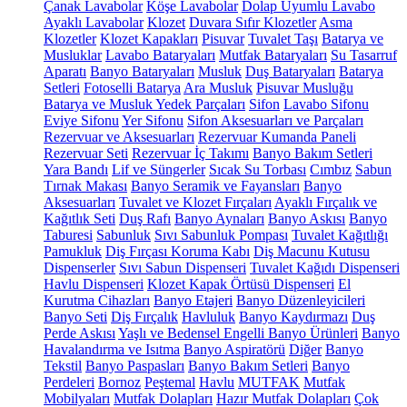
Çanak Lavabolar
Köşe Lavabolar
Dolap Uyumlu Lavabo
Ayaklı Lavabolar
Klozet
Duvara Sıfır Klozetler
Asma
Klozetler
Klozet Kapakları
Pisuvar
Tuvalet Taşı
Batarya ve
Musluklar
Lavabo Bataryaları
Mutfak Bataryaları
Su Tasarruf
Aparatı
Banyo Bataryaları
Musluk
Duş Bataryaları
Batarya
Setleri
Fotoselli Batarya
Ara Musluk
Pisuvar Musluğu
Batarya ve Musluk Yedek Parçaları
Sifon
Lavabo Sifonu
Eviye Sifonu
Yer Sifonu
Sifon Aksesuarları ve Parçaları
Rezervuar ve Aksesuarları
Rezervuar Kumanda Paneli
Rezervuar Seti
Rezervuar İç Takımı
Banyo Bakım Setleri
Yara Bandı
Lif ve Süngerler
Sıcak Su Torbası
Cımbız
Sabun
Tırnak Makası
Banyo Seramik ve Fayansları
Banyo
Aksesuarları
Tuvalet ve Klozet Fırçaları
Ayaklı Fırçalık ve
Kağıtlık Seti
Duş Rafı
Banyo Aynaları
Banyo Askısı
Banyo
Taburesi
Sabunluk
Sıvı Sabunluk Pompası
Tuvalet Kağıtlığı
Pamukluk
Diş Fırçası Koruma Kabı
Diş Macunu Kutusu
Dispenserler
Sıvı Sabun Dispenseri
Tuvalet Kağıdı Dispenseri
Havlu Dispenseri
Klozet Kapak Örtüsü Dispenseri
El
Kurutma Cihazları
Banyo Etajeri
Banyo Düzenleyicileri
Banyo Seti
Diş Fırçalık
Havluluk
Banyo Kaydırmazı
Duş
Perde Askısı
Yaşlı ve Bedensel Engelli Banyo Ürünleri
Banyo
Havalandırma ve Isıtma
Banyo Aspiratörü
Diğer
Banyo
Tekstil
Banyo Paspasları
Banyo Bakım Setleri
Banyo
Perdeleri
Bornoz
Peştemal
Havlu
MUTFAK
Mutfak
Mobilyaları
Mutfak Dolapları
Hazır Mutfak Dolapları
Çok