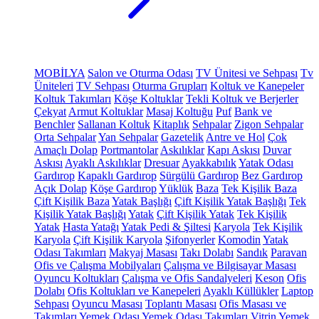
MOBİLYA
Salon ve Oturma Odası
TV Ünitesi ve Sehpası
Tv
Üniteleri
TV Sehpası
Oturma Grupları
Koltuk ve Kanepeler
Koltuk Takımları
Köşe Koltuklar
Tekli Koltuk ve Berjerler
Çekyat
Armut Koltuklar
Masaj Koltuğu
Puf
Bank ve
Benchler
Sallanan Koltuk
Kitaplık
Sehpalar
Zigon Sehpalar
Orta Sehpalar
Yan Sehpalar
Gazetelik
Antre ve Hol
Çok
Amaçlı Dolap
Portmantolar
Askılıklar
Kapı Askısı
Duvar
Askısı
Ayaklı Askılıklar
Dresuar
Ayakkabılık
Yatak Odası
Gardırop
Kapaklı Gardırop
Sürgülü Gardırop
Bez Gardırop
Açık Dolap
Köşe Gardırop
Yüklük
Baza
Tek Kişilik Baza
Çift Kişilik Baza
Yatak Başlığı
Çift Kişilik Yatak Başlığı
Tek
Kişilik Yatak Başlığı
Yatak
Çift Kişilik Yatak
Tek Kişilik
Yatak
Hasta Yatağı
Yatak Pedi & Şiltesi
Karyola
Tek Kişilik
Karyola
Çift Kişilik Karyola
Şifonyerler
Komodin
Yatak
Odası Takımları
Makyaj Masası
Takı Dolabı
Sandık
Paravan
Ofis ve Çalışma Mobilyaları
Çalışma ve Bilgisayar Masası
Oyuncu Koltukları
Çalışma ve Ofis Sandalyeleri
Keson
Ofis
Dolabı
Ofis Koltukları ve Kanepeleri
Ayaklı Küllükler
Laptop
Sehpası
Oyuncu Masası
Toplantı Masası
Ofis Masası ve
Takımları
Yemek Odası
Yemek Odası Takımları
Vitrin
Yemek