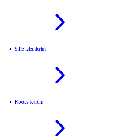
Şifre İşlemlerim
Koçtaş Kartım