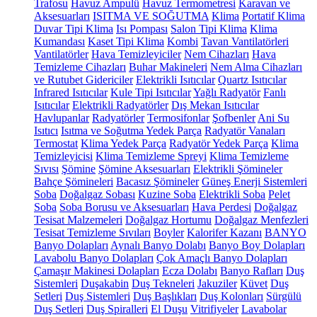
Trafosu
Havuz Ampulü
Havuz Termometresi
Karavan ve
Aksesuarları
ISITMA VE SOĞUTMA
Klima
Portatif Klima
Duvar Tipi Klima
Isı Pompası
Salon Tipi Klima
Klima
Kumandası
Kaset Tipi Klima
Kombi
Tavan Vantilatörleri
Vantilatörler
Hava Temizleyiciler
Nem Cihazları
Hava
Temizleme Cihazları
Buhar Makineleri
Nem Alma Cihazları
ve Rutubet Gidericiler
Elektrikli Isıtıcılar
Quartz Isıtıcılar
Infrared Isıtıcılar
Kule Tipi Isıtıcılar
Yağlı Radyatör
Fanlı
Isıtıcılar
Elektrikli Radyatörler
Dış Mekan Isıtıcılar
Havlupanlar
Radyatörler
Termosifonlar
Şofbenler
Ani Su
Isıtıcı
Isıtma ve Soğutma Yedek Parça
Radyatör Vanaları
Termostat
Klima Yedek Parça
Radyatör Yedek Parça
Klima
Temizleyicisi
Klima Temizleme Spreyi
Klima Temizleme
Sıvısı
Şömine
Şömine Aksesuarları
Elektrikli Şömineler
Bahçe Şömineleri
Bacasız Şömineler
Güneş Enerji Sistemleri
Soba
Doğalgaz Sobası
Kuzine Soba
Elektrikli Soba
Pelet
Soba
Soba Borusu ve Aksesuarları
Hava Perdesi
Doğalgaz
Tesisat Malzemeleri
Doğalgaz Hortumu
Doğalgaz Menfezleri
Tesisat Temizleme Sıvıları
Boyler
Kalorifer Kazanı
BANYO
Banyo Dolapları
Aynalı Banyo Dolabı
Banyo Boy Dolapları
Lavabolu Banyo Dolapları
Çok Amaçlı Banyo Dolapları
Çamaşır Makinesi Dolapları
Ecza Dolabı
Banyo Rafları
Duş
Sistemleri
Duşakabin
Duş Tekneleri
Jakuziler
Küvet
Duş
Setleri
Duş Sistemleri
Duş Başlıkları
Duş Kolonları
Sürgülü
Duş Setleri
Duş Spiralleri
El Duşu
Vitrifiyeler
Lavabolar