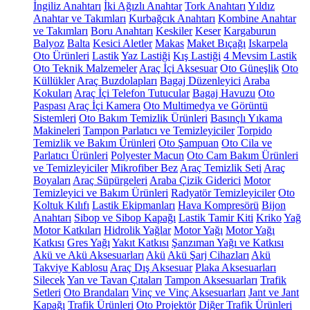
İngiliz Anahtarı
İki Ağızlı Anahtar
Tork Anahtarı
Yıldız
Anahtar ve Takımları
Kurbağcık Anahtarı
Kombine Anahtar
ve Takımları
Boru Anahtarı
Keskiler
Keser
Kargaburun
Balyoz
Balta
Kesici Aletler
Makas
Maket Bıçağı
Iskarpela
Oto Ürünleri
Lastik
Yaz Lastiği
Kış Lastiği
4 Mevsim Lastik
Oto Teknik Malzemeler
Araç İçi Aksesuar
Oto Güneşlik
Oto
Küllükler
Araç Buzdolapları
Bagaj Düzenleyici
Araba
Kokuları
Araç İçi Telefon Tutucular
Bagaj Havuzu
Oto
Paspası
Araç İçi Kamera
Oto Multimedya ve Görüntü
Sistemleri
Oto Bakım Temizlik Ürünleri
Basınçlı Yıkama
Makineleri
Tampon Parlatıcı ve Temizleyiciler
Torpido
Temizlik ve Bakım Ürünleri
Oto Şampuan
Oto Cila ve
Parlatıcı Ürünleri
Polyester Macun
Oto Cam Bakım Ürünleri
ve Temizleyiciler
Mikrofiber Bez
Araç Temizlik Seti
Araç
Boyaları
Araç Süpürgeleri
Araba Çizik Giderici
Motor
Temizleyici ve Bakım Ürünleri
Radyatör Temizleyiciler
Oto
Koltuk Kılıfı
Lastik Ekipmanları
Hava Kompresörü
Bijon
Anahtarı
Sibop ve Sibop Kapağı
Lastik Tamir Kiti
Kriko
Yağ
Motor Katkıları
Hidrolik Yağlar
Motor Yağı
Motor Yağı
Katkısı
Gres Yağı
Yakıt Katkısı
Şanzıman Yağı ve Katkısı
Akü ve Akü Aksesuarları
Akü
Akü Şarj Cihazları
Akü
Takviye Kablosu
Araç Dış Aksesuar
Plaka Aksesuarları
Silecek
Yan ve Tavan Çıtaları
Tampon Aksesuarları
Trafik
Setleri
Oto Brandaları
Vinç ve Vinç Aksesuarları
Jant ve Jant
Kapağı
Trafik Ürünleri
Oto Projektör
Diğer Trafik Ürünleri