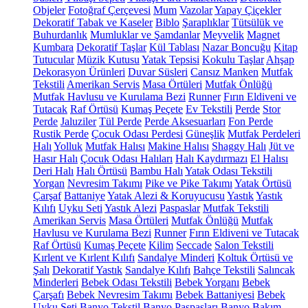
Objeler
Fotoğraf Çerçevesi
Mum
Vazolar
Yapay Çiçekler
Dekoratif Tabak ve Kaseler
Biblo
Şaraplıklar
Tütsülük ve
Buhurdanlık
Mumluklar ve Şamdanlar
Meyvelik
Magnet
Kumbara
Dekoratif Taşlar
Kül Tablası
Nazar Boncuğu
Kitap
Tutucular
Müzik Kutusu
Yatak Tepsisi
Kokulu Taşlar
Ahşap
Dekorasyon Ürünleri
Duvar Süsleri
Cansız Manken
Mutfak
Tekstili
Amerikan Servis
Masa Örtüleri
Mutfak Önlüğü
Mutfak Havlusu ve Kurulama Bezi
Runner
Fırın Eldiveni ve
Tutacak
Raf Örtüsü
Kumaş Peçete
Ev Tekstili
Perde
Stor
Perde
Jaluziler
Tül Perde
Perde Aksesuarları
Fon Perde
Rustik Perde
Çocuk Odası Perdesi
Güneşlik
Mutfak Perdeleri
Halı
Yolluk
Mutfak Halısı
Makine Halısı
Shaggy Halı
Jüt ve
Hasır Halı
Çocuk Odası Halıları
Halı Kaydırmazı
El Halısı
Deri Halı
Halı Örtüsü
Bambu Halı
Yatak Odası Tekstili
Yorgan
Nevresim Takımı
Pike ve Pike Takımı
Yatak Örtüsü
Çarşaf
Battaniye
Yatak Alezi & Koruyucusu
Yastık
Yastık
Kılıfı
Uyku Seti
Yastık Alezi
Paspaslar
Mutfak Tekstili
Amerikan Servis
Masa Örtüleri
Mutfak Önlüğü
Mutfak
Havlusu ve Kurulama Bezi
Runner
Fırın Eldiveni ve Tutacak
Raf Örtüsü
Kumaş Peçete
Kilim
Seccade
Salon Tekstili
Kırlent ve Kırlent Kılıfı
Sandalye Minderi
Koltuk Örtüsü ve
Şalı
Dekoratif Yastık
Sandalye Kılıfı
Bahçe Tekstili
Salıncak
Minderleri
Bebek Odası Tekstili
Bebek Yorganı
Bebek
Çarşafı
Bebek Nevresim Takımı
Bebek Battaniyesi
Bebek
Uyku Seti
Banyo Tekstil
Banyo Paspasları
Banyo Bakım