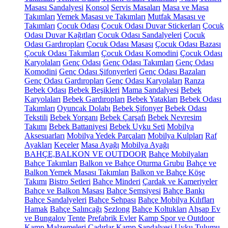
Masası Sandalyesi
Konsol
Servis Masaları
Masa ve Masa
Takımları
Yemek Masası ve Takımları
Mutfak Masası ve
Takımları
Çocuk Odası
Çocuk Odası Duvar Stickerları
Çocuk
Odası Duvar Kağıtları
Çocuk Odası Sandalyeleri
Çocuk
Odası Gardıropları
Çocuk Odası Masası
Çocuk Odası Bazası
Çocuk Odası Takımları
Çocuk Odası Komodini
Çocuk Odası
Karyolaları
Genç Odası
Genç Odası Takımları
Genç Odası
Komodini
Genç Odası Şifonyerleri
Genç Odası Bazaları
Genç Odası Gardıropları
Genç Odası Karyolaları
Ranza
Bebek Odası
Bebek Beşikleri
Mama Sandalyesi
Bebek
Karyolaları
Bebek Gardıropları
Bebek Yatakları
Bebek Odası
Takımları
Oyuncak Dolabı
Bebek Şifonyer
Bebek Odası
Tekstili
Bebek Yorganı
Bebek Çarşafı
Bebek Nevresim
Takımı
Bebek Battaniyesi
Bebek Uyku Seti
Mobilya
Aksesuarları
Mobilya Yedek Parçaları
Mobilya Kulpları
Raf
Ayakları
Keçeler
Masa Ayağı
Mobilya Ayağı
BAHÇE,BALKON VE OUTDOOR
Bahçe Mobilyaları
Bahçe Takımları
Balkon ve Bahçe Oturma Grubu
Bahçe ve
Balkon Yemek Masası Takımları
Balkon ve Bahçe Köşe
Takımı
Bistro Setleri
Bahçe Minderi
Çardak ve Kameriyeler
Bahçe ve Balkon Masası
Bahçe Şemsiyesi
Bahçe Bankı
Bahçe Sandalyeleri
Bahçe Sehpası
Bahçe Mobilya Kılıfları
Hamak
Bahçe Salıncağı
Şezlong
Bahçe Koltukları
Ahşap Ev
ve Bungalov
Tente
Prefabrik Evler
Kamp Spor ve Outdoor
Kamp Malzemeleri
Çadırlar
Kamp Sandalyesi
Uyku Tulumu