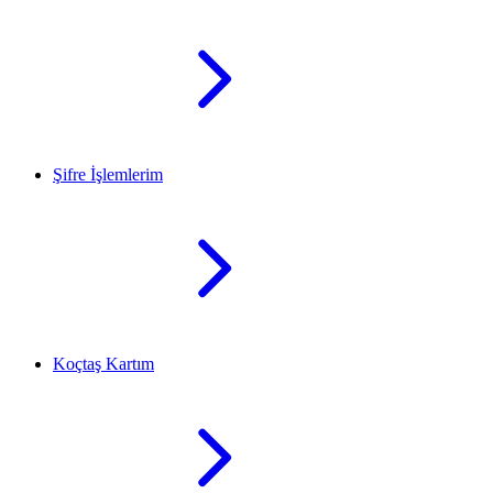
Şifre İşlemlerim
Koçtaş Kartım