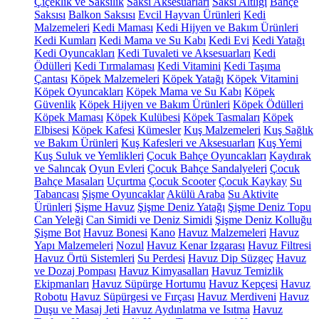
Çiçeklik ve Saksılık
Saksı Aksesuarları
Saksı Altlığı
Bahçe
Saksısı
Balkon Saksısı
Evcil Hayvan Ürünleri
Kedi
Malzemeleri
Kedi Maması
Kedi Hijyen ve Bakım Ürünleri
Kedi Kumları
Kedi Mama ve Su Kabı
Kedi Evi
Kedi Yatağı
Kedi Oyuncakları
Kedi Tuvaleti ve Aksesuarları
Kedi
Ödülleri
Kedi Tırmalaması
Kedi Vitamini
Kedi Taşıma
Çantası
Köpek Malzemeleri
Köpek Yatağı
Köpek Vitamini
Köpek Oyuncakları
Köpek Mama ve Su Kabı
Köpek
Güvenlik
Köpek Hijyen ve Bakım Ürünleri
Köpek Ödülleri
Köpek Maması
Köpek Kulübesi
Köpek Tasmaları
Köpek
Elbisesi
Köpek Kafesi
Kümesler
Kuş Malzemeleri
Kuş Sağlık
ve Bakım Ürünleri
Kuş Kafesleri ve Aksesuarları
Kuş Yemi
Kuş Suluk ve Yemlikleri
Çocuk Bahçe Oyuncakları
Kaydırak
ve Salıncak
Oyun Evleri
Çocuk Bahçe Sandalyeleri
Çocuk
Bahçe Masaları
Uçurtma
Çocuk Scooter
Çocuk Kaykay
Su
Tabancası
Şişme Oyuncaklar
Akülü Araba
Su Aktivite
Ürünleri
Şişme Havuz
Şişme Deniz Yatağı
Şişme Deniz Topu
Can Yeleği
Can Simidi ve Deniz Simidi
Şişme Deniz Kolluğu
Şişme Bot
Havuz Bonesi
Kano
Havuz Malzemeleri
Havuz
Yapı Malzemeleri
Nozul
Havuz Kenar Izgarası
Havuz Filtresi
Havuz Örtü Sistemleri
Su Perdesi
Havuz Dip Süzgeç
Havuz
ve Dozaj Pompası
Havuz Kimyasalları
Havuz Temizlik
Ekipmanları
Havuz Süpürge Hortumu
Havuz Kepçesi
Havuz
Robotu
Havuz Süpürgesi ve Fırçası
Havuz Merdiveni
Havuz
Duşu ve Masaj Jeti
Havuz Aydınlatma ve Isıtma
Havuz