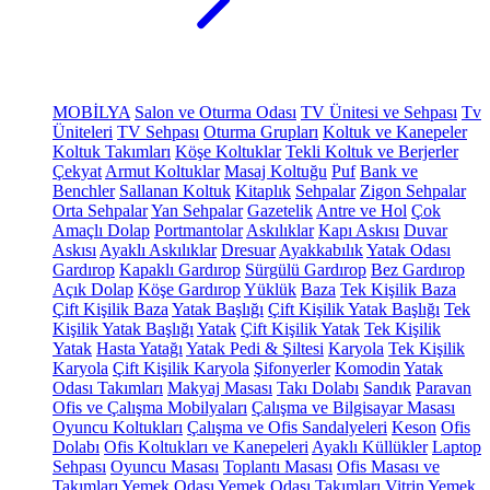
MOBİLYA
Salon ve Oturma Odası
TV Ünitesi ve Sehpası
Tv
Üniteleri
TV Sehpası
Oturma Grupları
Koltuk ve Kanepeler
Koltuk Takımları
Köşe Koltuklar
Tekli Koltuk ve Berjerler
Çekyat
Armut Koltuklar
Masaj Koltuğu
Puf
Bank ve
Benchler
Sallanan Koltuk
Kitaplık
Sehpalar
Zigon Sehpalar
Orta Sehpalar
Yan Sehpalar
Gazetelik
Antre ve Hol
Çok
Amaçlı Dolap
Portmantolar
Askılıklar
Kapı Askısı
Duvar
Askısı
Ayaklı Askılıklar
Dresuar
Ayakkabılık
Yatak Odası
Gardırop
Kapaklı Gardırop
Sürgülü Gardırop
Bez Gardırop
Açık Dolap
Köşe Gardırop
Yüklük
Baza
Tek Kişilik Baza
Çift Kişilik Baza
Yatak Başlığı
Çift Kişilik Yatak Başlığı
Tek
Kişilik Yatak Başlığı
Yatak
Çift Kişilik Yatak
Tek Kişilik
Yatak
Hasta Yatağı
Yatak Pedi & Şiltesi
Karyola
Tek Kişilik
Karyola
Çift Kişilik Karyola
Şifonyerler
Komodin
Yatak
Odası Takımları
Makyaj Masası
Takı Dolabı
Sandık
Paravan
Ofis ve Çalışma Mobilyaları
Çalışma ve Bilgisayar Masası
Oyuncu Koltukları
Çalışma ve Ofis Sandalyeleri
Keson
Ofis
Dolabı
Ofis Koltukları ve Kanepeleri
Ayaklı Küllükler
Laptop
Sehpası
Oyuncu Masası
Toplantı Masası
Ofis Masası ve
Takımları
Yemek Odası
Yemek Odası Takımları
Vitrin
Yemek