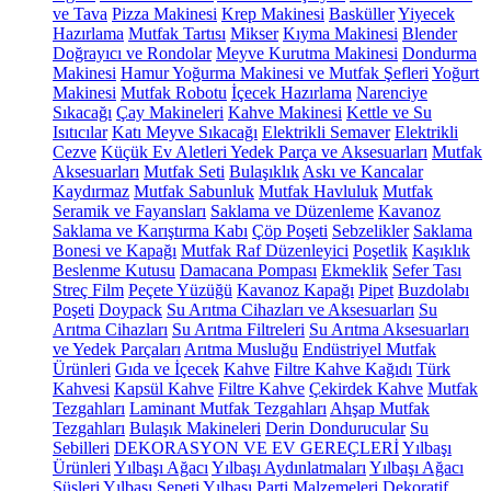
ve Tava
Pizza Makinesi
Krep Makinesi
Basküller
Yiyecek
Hazırlama
Mutfak Tartısı
Mikser
Kıyma Makinesi
Blender
Doğrayıcı ve Rondolar
Meyve Kurutma Makinesi
Dondurma
Makinesi
Hamur Yoğurma Makinesi ve Mutfak Şefleri
Yoğurt
Makinesi
Mutfak Robotu
İçecek Hazırlama
Narenciye
Sıkacağı
Çay Makineleri
Kahve Makinesi
Kettle ve Su
Isıtıcılar
Katı Meyve Sıkacağı
Elektrikli Semaver
Elektrikli
Cezve
Küçük Ev Aletleri Yedek Parça ve Aksesuarları
Mutfak
Aksesuarları
Mutfak Seti
Bulaşıklık
Askı ve Kancalar
Kaydırmaz
Mutfak Sabunluk
Mutfak Havluluk
Mutfak
Seramik ve Fayansları
Saklama ve Düzenleme
Kavanoz
Saklama ve Karıştırma Kabı
Çöp Poşeti
Sebzelikler
Saklama
Bonesi ve Kapağı
Mutfak Raf Düzenleyici
Poşetlik
Kaşıklık
Beslenme Kutusu
Damacana Pompası
Ekmeklik
Sefer Tası
Streç Film
Peçete Yüzüğü
Kavanoz Kapağı
Pipet
Buzdolabı
Poşeti
Doypack
Su Arıtma Cihazları ve Aksesuarları
Su
Arıtma Cihazları
Su Arıtma Filtreleri
Su Arıtma Aksesuarları
ve Yedek Parçaları
Arıtma Musluğu
Endüstriyel Mutfak
Ürünleri
Gıda ve İçecek
Kahve
Filtre Kahve Kağıdı
Türk
Kahvesi
Kapsül Kahve
Filtre Kahve
Çekirdek Kahve
Mutfak
Tezgahları
Laminant Mutfak Tezgahları
Ahşap Mutfak
Tezgahları
Bulaşık Makineleri
Derin Dondurucular
Su
Sebilleri
DEKORASYON VE EV GEREÇLERİ
Yılbaşı
Ürünleri
Yılbaşı Ağacı
Yılbaşı Aydınlatmaları
Yılbaşı Ağacı
Süsleri
Yılbaşı Sepeti
Yılbaşı Parti Malzemeleri
Dekoratif