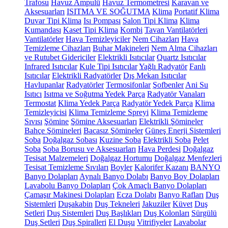
Trafosu
Havuz Ampulü
Havuz Termometresi
Karavan ve
Aksesuarları
ISITMA VE SOĞUTMA
Klima
Portatif Klima
Duvar Tipi Klima
Isı Pompası
Salon Tipi Klima
Klima
Kumandası
Kaset Tipi Klima
Kombi
Tavan Vantilatörleri
Vantilatörler
Hava Temizleyiciler
Nem Cihazları
Hava
Temizleme Cihazları
Buhar Makineleri
Nem Alma Cihazları
ve Rutubet Gidericiler
Elektrikli Isıtıcılar
Quartz Isıtıcılar
Infrared Isıtıcılar
Kule Tipi Isıtıcılar
Yağlı Radyatör
Fanlı
Isıtıcılar
Elektrikli Radyatörler
Dış Mekan Isıtıcılar
Havlupanlar
Radyatörler
Termosifonlar
Şofbenler
Ani Su
Isıtıcı
Isıtma ve Soğutma Yedek Parça
Radyatör Vanaları
Termostat
Klima Yedek Parça
Radyatör Yedek Parça
Klima
Temizleyicisi
Klima Temizleme Spreyi
Klima Temizleme
Sıvısı
Şömine
Şömine Aksesuarları
Elektrikli Şömineler
Bahçe Şömineleri
Bacasız Şömineler
Güneş Enerji Sistemleri
Soba
Doğalgaz Sobası
Kuzine Soba
Elektrikli Soba
Pelet
Soba
Soba Borusu ve Aksesuarları
Hava Perdesi
Doğalgaz
Tesisat Malzemeleri
Doğalgaz Hortumu
Doğalgaz Menfezleri
Tesisat Temizleme Sıvıları
Boyler
Kalorifer Kazanı
BANYO
Banyo Dolapları
Aynalı Banyo Dolabı
Banyo Boy Dolapları
Lavabolu Banyo Dolapları
Çok Amaçlı Banyo Dolapları
Çamaşır Makinesi Dolapları
Ecza Dolabı
Banyo Rafları
Duş
Sistemleri
Duşakabin
Duş Tekneleri
Jakuziler
Küvet
Duş
Setleri
Duş Sistemleri
Duş Başlıkları
Duş Kolonları
Sürgülü
Duş Setleri
Duş Spiralleri
El Duşu
Vitrifiyeler
Lavabolar