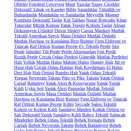
Objeler
Fotoğraf Çerçevesi
Mum
Vazolar
Yapay Çiçekler
Dekoratif Tabak ve Kaseler
Biblo
Şaraplıklar
Tütsülük ve
Buhurdanlık
Mumluklar ve Şamdanlar
Meyvelik
Magnet
Kumbara
Dekoratif Taşlar
Kül Tablası
Nazar Boncuğu
Kitap
Tutucular
Müzik Kutusu
Yatak Tepsisi
Kokulu Taşlar
Ahşap
Dekorasyon Ürünleri
Duvar Süsleri
Cansız Manken
Mutfak
Tekstili
Amerikan Servis
Masa Örtüleri
Mutfak Önlüğü
Mutfak Havlusu ve Kurulama Bezi
Runner
Fırın Eldiveni ve
Tutacak
Raf Örtüsü
Kumaş Peçete
Ev Tekstili
Perde
Stor
Perde
Jaluziler
Tül Perde
Perde Aksesuarları
Fon Perde
Rustik Perde
Çocuk Odası Perdesi
Güneşlik
Mutfak Perdeleri
Halı
Yolluk
Mutfak Halısı
Makine Halısı
Shaggy Halı
Jüt ve
Hasır Halı
Çocuk Odası Halıları
Halı Kaydırmazı
El Halısı
Deri Halı
Halı Örtüsü
Bambu Halı
Yatak Odası Tekstili
Yorgan
Nevresim Takımı
Pike ve Pike Takımı
Yatak Örtüsü
Çarşaf
Battaniye
Yatak Alezi & Koruyucusu
Yastık
Yastık
Kılıfı
Uyku Seti
Yastık Alezi
Paspaslar
Mutfak Tekstili
Amerikan Servis
Masa Örtüleri
Mutfak Önlüğü
Mutfak
Havlusu ve Kurulama Bezi
Runner
Fırın Eldiveni ve Tutacak
Raf Örtüsü
Kumaş Peçete
Kilim
Seccade
Salon Tekstili
Kırlent ve Kırlent Kılıfı
Sandalye Minderi
Koltuk Örtüsü ve
Şalı
Dekoratif Yastık
Sandalye Kılıfı
Bahçe Tekstili
Salıncak
Minderleri
Bebek Odası Tekstili
Bebek Yorganı
Bebek
Çarşafı
Bebek Nevresim Takımı
Bebek Battaniyesi
Bebek
Uyku Seti
Banyo Tekstil
Banyo Paspasları
Banyo Bakım