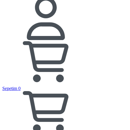
Sepetim
0