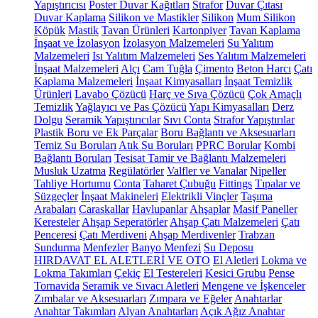
Yapıştırıcısı
Poster Duvar Kağıtları
Strafor
Duvar Çıtası
Duvar Kaplama
Silikon ve Mastikler
Silikon
Mum Silikon
Köpük
Mastik
Tavan Ürünleri
Kartonpiyer
Tavan Kaplama
İnşaat ve İzolasyon
İzolasyon Malzemeleri
Su Yalıtım
Malzemeleri
Isı Yalıtım Malzemeleri
Ses Yalıtım Malzemeleri
İnşaat Malzemeleri
Alçı
Cam Tuğla
Çimento
Beton Harcı
Çatı
Kaplama Malzemeleri
İnşaat Kimyasalları
İnşaat Temizlik
Ürünleri
Lavabo Çözücü
Harç ve Sıva Çözücü
Çok Amaçlı
Temizlik
Yağlayıcı ve Pas Çözücü
Yapı Kimyasalları
Derz
Dolgu
Seramik Yapıştırıcılar
Sıvı Conta
Strafor Yapıştırılar
Plastik Boru ve Ek Parçalar
Boru Bağlantı ve Aksesuarları
Temiz Su Boruları
Atık Su Boruları
PPRC Borular
Kombi
Bağlantı Boruları
Tesisat Tamir ve Bağlantı Malzemeleri
Musluk Uzatma
Regülatörler
Valfler ve Vanalar
Nipeller
Tahliye Hortumu
Conta
Taharet Çubuğu
Fittings
Tıpalar ve
Süzgeçler
İnşaat Makineleri
Elektrikli Vinçler
Taşıma
Arabaları
Caraskallar
Havlupanlar
Ahşaplar
Masif Paneller
Keresteler
Ahşap Seperatörler
Ahşap Çatı Malzemeleri
Çatı
Penceresi
Çatı Merdiveni
Ahşap Merdivenler
Trabzan
Sundurma
Menfezler
Banyo Menfezi
Su Deposu
HIRDAVAT EL ALETLERİ VE OTO
El Aletleri
Lokma ve
Lokma Takımları
Çekiç
El Testereleri
Kesici Grubu
Pense
Tornavida
Seramik ve Sıvacı Aletleri
Mengene ve İşkenceler
Zımbalar ve Aksesuarları
Zımpara ve Eğeler
Anahtarlar
Anahtar Takımları
Alyan Anahtarları
Açık Ağız Anahtar