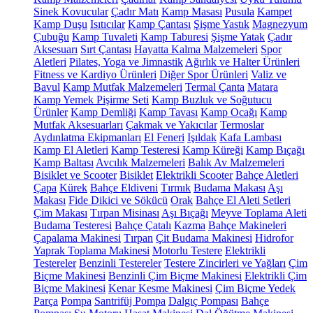
Sinek Kovucular
Çadır Matı
Kamp Masası
Pusula
Kampet
Kamp Duşu
Isıtıcılar
Kamp Çantası
Şişme Yastık
Magnezyum
Çubuğu
Kamp Tuvaleti
Kamp Taburesi
Şişme Yatak
Çadır
Aksesuarı
Sırt Çantası
Hayatta Kalma Malzemeleri
Spor
Aletleri
Pilates, Yoga ve Jimnastik
Ağırlık ve Halter Ürünleri
Fitness ve Kardiyo Ürünleri
Diğer Spor Ürünleri
Valiz ve
Bavul
Kamp Mutfak Malzemeleri
Termal Çanta
Matara
Kamp Yemek Pişirme Seti
Kamp Buzluk ve Soğutucu
Ürünler
Kamp Demliği
Kamp Tavası
Kamp Ocağı
Kamp
Mutfak Aksesuarları
Çakmak ve Yakıcılar
Termoslar
Aydınlatma Ekipmanları
El Feneri
Işıldak
Kafa Lambası
Kamp El Aletleri
Kamp Testeresi
Kamp Küreği
Kamp Bıçağı
Kamp Baltası
Avcılık Malzemeleri
Balık Av Malzemeleri
Bisiklet ve Scooter
Bisiklet
Elektrikli Scooter
Bahçe Aletleri
Çapa
Kürek
Bahçe Eldiveni
Tırmık
Budama Makası
Aşı
Makası
Fide Dikici ve Sökücü
Orak
Bahçe El Aleti Setleri
Çim Makası
Tırpan Misinası
Aşı Bıçağı
Meyve Toplama Aleti
Budama Testeresi
Bahçe Çatalı
Kazma
Bahçe Makineleri
Çapalama Makinesi
Tırpan
Çit Budama Makinesi
Hidrofor
Yaprak Toplama Makinesi
Motorlu Testere
Elektrikli
Testereler
Benzinli Testereler
Testere Zincirleri ve Yağları
Çim
Biçme Makinesi
Benzinli Çim Biçme Makinesi
Elektrikli Çim
Biçme Makinesi
Kenar Kesme Makinesi
Çim Biçme Yedek
Parça
Pompa
Santrifüj Pompa
Dalgıç Pompası
Bahçe