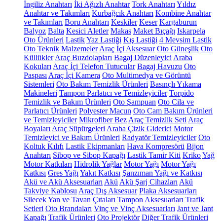
İngiliz Anahtarı
İki Ağızlı Anahtar
Tork Anahtarı
Yıldız
Anahtar ve Takımları
Kurbağcık Anahtarı
Kombine Anahtar
ve Takımları
Boru Anahtarı
Keskiler
Keser
Kargaburun
Balyoz
Balta
Kesici Aletler
Makas
Maket Bıçağı
Iskarpela
Oto Ürünleri
Lastik
Yaz Lastiği
Kış Lastiği
4 Mevsim Lastik
Oto Teknik Malzemeler
Araç İçi Aksesuar
Oto Güneşlik
Oto
Küllükler
Araç Buzdolapları
Bagaj Düzenleyici
Araba
Kokuları
Araç İçi Telefon Tutucular
Bagaj Havuzu
Oto
Paspası
Araç İçi Kamera
Oto Multimedya ve Görüntü
Sistemleri
Oto Bakım Temizlik Ürünleri
Basınçlı Yıkama
Makineleri
Tampon Parlatıcı ve Temizleyiciler
Torpido
Temizlik ve Bakım Ürünleri
Oto Şampuan
Oto Cila ve
Parlatıcı Ürünleri
Polyester Macun
Oto Cam Bakım Ürünleri
ve Temizleyiciler
Mikrofiber Bez
Araç Temizlik Seti
Araç
Boyaları
Araç Süpürgeleri
Araba Çizik Giderici
Motor
Temizleyici ve Bakım Ürünleri
Radyatör Temizleyiciler
Oto
Koltuk Kılıfı
Lastik Ekipmanları
Hava Kompresörü
Bijon
Anahtarı
Sibop ve Sibop Kapağı
Lastik Tamir Kiti
Kriko
Yağ
Motor Katkıları
Hidrolik Yağlar
Motor Yağı
Motor Yağı
Katkısı
Gres Yağı
Yakıt Katkısı
Şanzıman Yağı ve Katkısı
Akü ve Akü Aksesuarları
Akü
Akü Şarj Cihazları
Akü
Takviye Kablosu
Araç Dış Aksesuar
Plaka Aksesuarları
Silecek
Yan ve Tavan Çıtaları
Tampon Aksesuarları
Trafik
Setleri
Oto Brandaları
Vinç ve Vinç Aksesuarları
Jant ve Jant
Kapağı
Trafik Ürünleri
Oto Projektör
Diğer Trafik Ürünleri