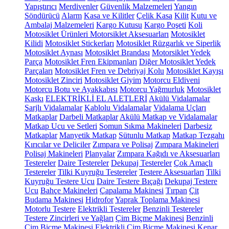
Yapıştırıcı
Merdivenler
Güvenlik Malzemeleri
Yangın
Söndürücü
Alarm
Kasa ve Kilitler
Çelik Kasa
Kilit
Kutu ve
Ambalaj Malzemeleri
Kargo Kutusu
Kargo Poşeti
Koli
Motosiklet Ürünleri
Motorsiklet Aksesuarları
Motosiklet
Kilidi
Motosiklet Stickerları
Motosiklet Rüzgarlık ve Siperlik
Motosiklet Aynası
Motosiklet Brandası
Motorsiklet Yedek
Parça
Motosiklet Fren Ekipmanları
Diğer Motosiklet Yedek
Parçaları
Motosiklet Fren ve Debriyaj Kolu
Motosiklet Kayışı
Motosiklet Zinciri
Motosiklet Giyim
Motorcu Eldiveni
Motorcu Botu ve Ayakkabısı
Motorcu Yağmurluk
Motosiklet
Kaskı
ELEKTRİKLİ EL ALETLERİ
Akülü Vidalamalar
Şarjlı Vidalamalar
Kablolu Vidalamalar
Vidalama Uçları
Matkaplar
Darbeli Matkaplar
Akülü Matkap ve Vidalamalar
Matkap Ucu ve Setleri
Somun Sıkma Makineleri
Darbesiz
Matkaplar
Manyetik Matkap
Sütunlu Matkap
Matkap Tezgahı
Kırıcılar ve Deliciler
Zımpara ve Polisaj
Zımpara Makineleri
Polisaj Makineleri
Planyalar
Zımpara Kağıdı ve Aksesuarları
Testereler
Daire Testereler
Dekupaj Testereler
Çok Amaçlı
Testereler
Tilki Kuyruğu Testereler
Testere Aksesuarları
Tilki
Kuyruğu Testere Ucu
Daire Testere Bıçağı
Dekupaj Testere
Ucu
Bahçe Makineleri
Çapalama Makinesi
Tırpan
Çit
Budama Makinesi
Hidrofor
Yaprak Toplama Makinesi
Motorlu Testere
Elektrikli Testereler
Benzinli Testereler
Testere Zincirleri ve Yağları
Çim Biçme Makinesi
Benzinli
Çim Biçme Makinesi
Elektrikli Çim Biçme Makinesi
Kenar