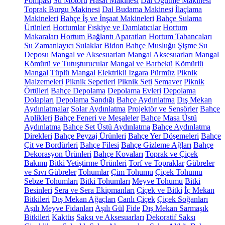
Pompası
Su Motoru
Hasat Makinesi
Dal Öğütme Makinesi
Toprak Burgu Makinesi
Dal Budama Makinesi
İlaçlama
Makineleri
Bahçe İş ve İnşaat Makineleri
Bahçe Sulama
Ürünleri
Hortumlar
Fıskiye ve Damlatıcılar
Hortum
Makaraları
Hortum Bağlantı Aparatları
Hortum Tabancaları
Su Zamanlayıcı
Sulaklar
Bidon
Bahçe Musluğu
Şişme Su
Deposu
Mangal ve Aksesuarları
Mangal Aksesuarları
Mangal
Kömürü ve Tutuşturucular
Mangal ve Barbekü
Kömürlü
Mangal
Tüplü Mangal
Elektrikli Izgara
Pürmüz
Piknik
Malzemeleri
Piknik Sepetleri
Piknik Seti
Semaver
Piknik
Örtüleri
Bahçe Depolama
Depolama Evleri
Depolama
Dolapları
Depolama Sandığı
Bahçe Aydınlatma
Dış Mekan
Aydınlatmalar
Solar Aydınlatma
Projektör ve Sensörler
Bahçe
Aplikleri
Bahçe Feneri ve Meşaleler
Bahçe Masa Üstü
Aydınlatma
Bahçe Set Üstü Aydınlatma
Bahçe Aydınlatma
Direkleri
Bahçe Peyzaj Ürünleri
Bahçe Yer Döşemeleri
Bahçe
Çit ve Bordürleri
Bahçe Filesi
Bahçe Gizleme Ağları
Bahçe
Dekorasyon Ürünleri
Bahçe Kovaları
Toprak ve Çiçek
Bakımı
Bitki Yetiştirme Ürünleri
Torf ve Topraklar
Gübreler
ve Sıvı Gübreler
Tohumlar
Çim Tohumu
Çiçek Tohumu
Sebze Tohumları
Bitki Tohumları
Meyve Tohumu
Bitki
Besinleri
Sera ve Sera Ekipmanları
Çiçek ve Bitki
İç Mekan
Bitkileri
Dış Mekan Ağaçları
Canlı Çiçek
Çiçek Soğanları
Aşılı Meyve Fidanları
Aşılı Gül
Fide
Dış Mekan Sarmaşık
Bitkileri
Kaktüs
Saksı ve Aksesuarları
Dekoratif Saksı