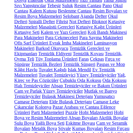
Dosya
Etiketlik
Okul Malzemeleri
Yazı Tahtası
Tahta Silgisi
Sıvı Yapıştırıcılar
Tebeşir
Suluk
Resim Çantası
Pano
Okul
Çantası
Kalem Kutusu
Beslenme Çantası
Resim Boyaları ve
Resim Boya Malzemeleri
Selobant
Ajanda
Defter
Okul
Defteri
Spiralli Defter
Fihrist
Not Defteri
Bloknot
Kırtasiye
Malzemeleri
Masaüstü Gereçleri
Kırtasiye Kağıt Ürünleri
Kırtasiye Seti
Kalem ve Yazı Gereçleri
Koli Bandı Makinesi
Para Makineleri
Para Çekmeceleri
Para Sayma Makineleri
Ofis Sarf Ürünleri
Evrak İmha Makineleri
Laminasyon
Makineleri
Barkod Okuyucu
Temizlik Gereçleri ve
Ekipmanları
Temizlik Eldiveni
Temizlik Kovası
Temizlik,
Ovma Teli
Tüy Toplama Ürünleri
Faraş
Çekpas
Fırça ve
Süpürge
Temizlik Bezleri
Temizlik Süngeri
Paspas ve Mop
Kâğıt Havlu
Tuvalet Kağıdı
Islak Mendil
Ev Temizlik
Malzemeleri
Tuvalet Temizleyici
Yüzey Temizleyiciler
Yağ,
Kireç ve Pas Çözücüler
Çubuklu Oda Kokusu
Oda Kokusu
Halı Temizleyiciler
Ahşap Temizleyiciler ve Bakım Ürünleri
Cam ve Parlak Yüzey Temizleyiciler
Mutfak ve Banyo
Temizleyiciler
Bulaşık Makinesi Deterjanı
Yumuşatıcı
Çamaşır Deterjanı
Elde Bulaşık Deterjanı
Çamaşır Leke
Çıkarıcılar
Kolonya
Pazar Arabası ve Çantası
Eğlence
Ürünleri
Parti Malzemeleri
Puzzle
Hobi Malzemeleri
Hobi
Boya ve Resim Malzemeleri
Ahşap Boyaları
Akrilik Boyalar
Sulu Boya
Yağlı Boya Seti
Eskitme Boyası
Cam ve Seramik
Boyaları
Metalik Boya
Şövale
Kumaş Boyaları
Resim Fırçası