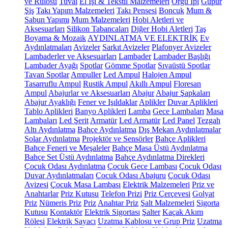
ve Rulosu
Tuval
El İşi & Tekstil Malzemeleri
Örgü İpi
Güpür
Şiş
Takı Yapım Malzemeleri
Takı Pensesi
Boncuk
Mum &
Sabun Yapımı
Mum Malzemeleri
Hobi Aletleri ve
Aksesuarları
Silikon Tabancaları
Diğer Hobi Aletleri
Taş
Boyama & Mozaik
AYDINLATMA VE ELEKTRİK
Ev
Aydınlatmaları
Avizeler
Sarkıt Avizeler
Plafonyer Avizeler
Lambaderler ve Aksesuarları
Lambader
Lambader Başlığı
Lambader Ayağı
Spotlar
Gömme Spotlar
Sıvaüstü Spotlar
Tavan Spotlar
Ampuller
Led Ampul
Halojen Ampul
Tasarruflu Ampul
Rustik Ampul
Akıllı Ampul
Floresan
Ampul
Abajurlar ve Aksesuarları
Abajur
Abajur Şapkaları
Abajur Ayaklığı
Fener ve Işıldaklar
Aplikler
Duvar Aplikleri
Tablo Aplikleri
Banyo Aplikleri
Lamba
Gece Lambaları
Masa
Lambaları
Led Şerit
Armatür
Led Armatür
Led Panel
Tezgah
Altı Aydınlatma
Bahçe Aydınlatma
Dış Mekan Aydınlatmalar
Solar Aydınlatma
Projektör ve Sensörler
Bahçe Aplikleri
Bahçe Feneri ve Meşaleler
Bahçe Masa Üstü Aydınlatma
Bahçe Set Üstü Aydınlatma
Bahçe Aydınlatma Direkleri
Çocuk Odası Aydınlatma
Çocuk Gece Lambası
Çocuk Odası
Duvar Aydınlatmaları
Çocuk Odası Abajuru
Çocuk Odası
Avizesi
Çocuk Masa Lambası
Elektrik Malzemeleri
Priz ve
Anahtarlar
Priz Kutusu
Telefon Prizi
Priz Çerçevesi
Golyat
Priz
Nümeris Priz
Priz
Anahtar Priz
Şalt Malzemeleri
Sigorta
Kutusu
Kontaktör
Elektrik Sigortası
Şalter
Kaçak Akım
Rölesi
Elektrik Sayacı
Uzatma Kablosu ve Grup Priz
Uzatma