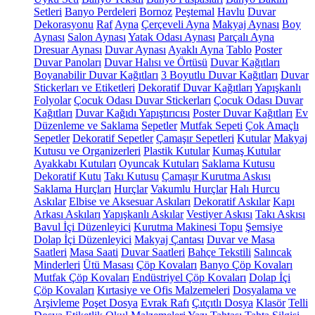
Setleri
Banyo Perdeleri
Bornoz
Peştemal
Havlu
Duvar
Dekorasyonu
Raf
Ayna
Çerçeveli Ayna
Makyaj Aynası
Boy
Aynası
Salon Aynası
Yatak Odası Aynası
Parçalı Ayna
Dresuar Aynası
Duvar Aynası
Ayaklı Ayna
Tablo
Poster
Duvar Panoları
Duvar Halısı ve Örtüsü
Duvar Kağıtları
Boyanabilir Duvar Kağıtları
3 Boyutlu Duvar Kağıtları
Duvar
Stickerları ve Etiketleri
Dekoratif Duvar Kağıtları
Yapışkanlı
Folyolar
Çocuk Odası Duvar Stickerları
Çocuk Odası Duvar
Kağıtları
Duvar Kağıdı Yapıştırıcısı
Poster Duvar Kağıtları
Ev
Düzenleme ve Saklama
Sepetler
Mutfak Sepeti
Çok Amaçlı
Sepetler
Dekoratif Sepetler
Çamaşır Sepetleri
Kutular
Makyaj
Kutusu ve Organizerleri
Plastik Kutular
Kumaş Kutular
Ayakkabı Kutuları
Oyuncak Kutuları
Saklama Kutusu
Dekoratif Kutu
Takı Kutusu
Çamaşır Kurutma Askısı
Saklama Hurçları
Hurçlar
Vakumlu Hurçlar
Halı Hurcu
Askılar
Elbise ve Aksesuar Askıları
Dekoratif Askılar
Kapı
Arkası Askıları
Yapışkanlı Askılar
Vestiyer Askısı
Takı Askısı
Bavul İçi Düzenleyici
Kurutma Makinesi Topu
Şemsiye
Dolap İçi Düzenleyici
Makyaj Çantası
Duvar ve Masa
Saatleri
Masa Saati
Duvar Saatleri
Bahçe Tekstili
Salıncak
Minderleri
Ütü Masası
Çöp Kovaları
Banyo Çöp Kovaları
Mutfak Çöp Kovaları
Endüstriyel Çöp Kovaları
Dolap İçi
Çöp Kovaları
Kırtasiye ve Ofis Malzemeleri
Dosyalama ve
Arşivleme
Poşet Dosya
Evrak Rafı
Çıtçıtlı Dosya
Klasör
Telli