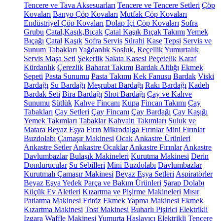
Tencere ve Tava Aksesuarları
Tencere ve Tencere Setleri
Çöp
Kovaları
Banyo Çöp Kovaları
Mutfak Çöp Kovaları
Endüstriyel Çöp Kovaları
Dolap İçi Çöp Kovaları
Sofra
Grubu
Çatal,Kaşık,Bıçak
Çatal Kaşık Bıçak Takımı
Yemek
Bıçağı
Çatal
Kaşık
Sofra Servis
Sürahi
Kase
Tepsi
Servis ve
Sunum Tabakları
Yağdanlık
Sosluk, Reçellik
Yumurtalık
Servis Maşa Seti
Şekerlik
Salata Kasesi
Peçetelik
Karaf
Kürdanlık
Çerezlik
Baharat Takımı
Bardak Altlığı
Ekmek
Sepeti
Pasta Sunumu
Pasta Takımı
Kek Fanusu
Bardak
Viski
Bardağı
Su Bardağı
Meşrubat Bardağı
Rakı Bardağı
Kadeh
Bardak Seti
Bira Bardağı
Shot Bardağı
Çay ve Kahve
Sunumu
Sütlük
Kahve Fincanı
Kupa
Fincan Takımı
Çay
Tabakları
Çay Setleri
Çay Fincanı
Çay Bardağı
Çay Kaşığı
Yemek Takımları
Tabaklar
Kahvaltı Takımları
Suluk ve
Matara
Beyaz Eşya
Fırın
Mikrodalga Fırınlar
Mini Fırınlar
Buzdolabı
Çamaşır Makinesi
Ocak
Ankastre Ürünleri
Ankastre Setler
Ankastre Ocaklar
Ankastre Fırınlar
Ankastre
Davlumbazlar
Bulaşık Makineleri
Kurutma Makinesi
Derin
Dondurucular
Su Sebilleri
Mini Buzdolabı
Davlumbazlar
Kurutmalı Çamaşır Makinesi
Beyaz Eşya Setleri
Aspiratörler
Beyaz Eşya Yedek Parça ve Bakım Ürünleri
Şarap Dolabı
Küçük Ev Aletleri
Kızartma ve Pişirme Makineleri
Mısır
Patlatma Makinesi
Fritöz
Ekmek Yapma Makinesi
Ekmek
Kızartma Makinesi
Tost Makinesi
Buharlı Pişirici
Elektrikli
Izgara
Waffle Makinesi
Yumurta Haşlayıcı
Elektrikli Tencere