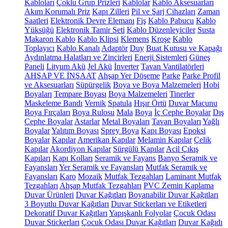
Kabloları
Çoklu Grup Prizleri
Kablolar
Kablo Aksesuarları
Akım Korumalı Priz
Kapı Zilleri
Pil ve Şarj Cihazları
Zaman
Saatleri
Elektronik Devre Elemanı
Fiş
Kablo Pabucu
Kablo
Yüksüğü
Elektronik Tamir Seti
Kablo Düzenleyiciler
Susta
Makaron Kablo
Kablo Klipsi
Klemens
Kroşe
Kablo
Toplayıcı
Kablo Kanalı
Adaptör
Duy
Buat Kutusu ve Kapağı
Aydınlatma Halatları ve Zincirleri
Enerji Sistemleri
Güneş
Paneli
Lityum Akü
Jel Akü
İnverter
Tavan Vantilatörleri
AHŞAP VE İNŞAAT
Ahşap Yer Döşeme
Parke
Parke Profil
ve Aksesuarları
Süpürgelik
Boya ve Boya Malzemeleri
Hobi
Boyaları
Tempare Boyası
Boya Malzemeleri
Tinerler
Maskeleme Bandı
Vernik
Spatula
Hışır Örtü
Duvar Macunu
Boya Fırçaları
Boya Rulosu
Mala
Boya
İç Cephe Boyalar
Dış
Cephe Boyalar
Astarlar
Metal Boyaları
Tavan Boyaları
Yağlı
Boyalar
Yalıtım Boyası
Sprey Boya
Kapı Boyası
Epoksi
Boyalar
Kapılar
Amerikan Kapılar
Melamin Kapılar
Çelik
Kapılar
Akordiyon Kapılar
Sürgülü Kapılar
Acil Çıkış
Kapıları
Kapı Kolları
Seramik ve Fayans
Banyo Seramik ve
Fayansları
Yer Seramik ve Fayansları
Mutfak Seramik ve
Fayansları
Karo
Mozaik
Mutfak Tezgahları
Laminant Mutfak
Tezgahları
Ahşap Mutfak Tezgahları
PVC Zemin Kaplama
Duvar Ürünleri
Duvar Kağıtları
Boyanabilir Duvar Kağıtları
3 Boyutlu Duvar Kağıtları
Duvar Stickerları ve Etiketleri
Dekoratif Duvar Kağıtları
Yapışkanlı Folyolar
Çocuk Odası
Duvar Stickerları
Çocuk Odası Duvar Kağıtları
Duvar Kağıdı