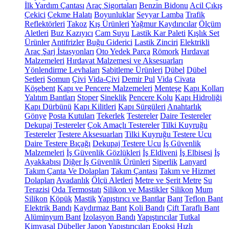
İlk Yardım Çantası
Araç Sigortaları
Benzin Bidonu
Acil Çıkış
Çekici
Çekme Halatı
Boyunluklar
Seyyar Lamba
Trafik
Reflektörleri
Takoz
Kış Ürünleri
Yağmur Kaydırıcılar
Ölçüm
Aletleri
Buz Kazıyıcı
Cam Suyu
Lastik Kar Paleti
Kışlık Set
Ürünler
Antifrizler
Buğu Giderici
Lastik Zinciri
Elektrikli
Araç Şarj İstasyonları
Oto Yedek Parça
Römork
Hırdavat
Malzemeleri
Hırdavat Malzemesi ve Aksesuarları
Yönlendirme Levhaları
Sabitleme Ürünleri
Dübel
Dübel
Setleri
Somun
Çivi
Vida-Çivi
Demir Pul
Vida
Civata
Köşebent
Kapı ve Pencere Malzemeleri
Menteşe
Kapı Kolları
Yalıtım Bantları
Stoper
Sineklik
Pencere Kolu
Kapı Hidroliği
Kapı Dürbünü
Kapı Kilitleri
Kapı Sürgüleri
Anahtarlık
Gönye
Posta Kutuları
Tekerlek
Testereler
Daire Testereler
Dekupaj Testereler
Çok Amaçlı Testereler
Tilki Kuyruğu
Testereler
Testere Aksesuarları
Tilki Kuyruğu Testere Ucu
Daire Testere Bıçağı
Dekupaj Testere Ucu
İş Güvenlik
Malzemeleri
İş Güvenlik Gözlükleri
İş Eldiveni
İş Elbisesi
İş
Ayakkabısı
Diğer İş Güvenlik Ürünleri
Siperlik
Lanyard
Takım Çanta Ve Dolapları
Takım Çantası
Takım ve Hizmet
Dolapları
Avadanlık
Ölçü Aletleri
Metre ve Şerit Metre
Su
Terazisi
Oda Termostatı
Silikon ve Mastikler
Silikon
Mum
Silikon
Köpük
Mastik
Yapıştırıcı ve Bantlar
Bant
Teflon Bant
Elektrik Bandı
Kaydırmaz Bant
Koli Bandı
Çift Taraflı Bant
Alüminyum Bant
İzolasyon Bandı
Yapıştırıcılar
Tutkal
Kimyasal Dübeller
Japon Yapıştırıcıları
Epoksi
Hızlı