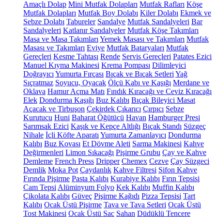
Amaçlı Dolap
Mini Mutfak Dolapları
Mutfak Rafları
Köşe
Mutfak Dolapları
Mutfak Boy Dolabı
Kiler Dolabı
Ekmek ve
Sebze Dolabı
Tabureler
Sandalye
Mutfak Sandalyeleri
Bar
Sandalyeleri
Katlanır Sandalyeler
Mutfak Köşe Takımları
Masa ve Masa Takımları
Yemek Masası ve Takımları
Mutfak
Masası ve Takımları
Eviye
Mutfak Bataryaları
Mutfak
Gereçleri
Kesme Tahtası
Rende
Servis Gereçleri
Patates Ezici
Manuel Kıyma Makinesi
Krema Pompası
Dilimleyici
Doğrayıcı
Yumurta Fırçası
Bıçak ve Bıçak Setleri
Yağ
Sıçratmaz
Soyucu, Oyacak
Ölçü Kabı ve Kaşığı
Merdane ve
Oklava
Hamur Açma Matı
Fındık Kıracağı ve Ceviz Kıracağı
Elek
Dondurma Kaşığı
Buz Kalıbı
Bıçak Bileyici Masat
Açacak ve Tirbuşon
Çekirdek Çıkarıcı
Çırpıcı
Sebze
Kurutucu
Huni
Baharat Öğütücü
Havan
Hamburger Presi
Sarımsak Ezici
Kaşık ve Kepçe Altlığı
Bıçak Standı
Süzgeç
Nihale
İçli Köfte Aparatı
Yumurta Zamanlayıcı
Dondurma
Kalıbı
Buz Kovası
Et Dövme Aleti
Sarma Makinesi
Kahve
Değirmenleri
Limon Sıkacağı
Pişirme Grubu
Çay ve Kahve
Demleme
French Press
Dripper
Chemex
Cezve
Çay Süzgeci
Demlik
Moka Pot
Çaydanlık
Kahve Filtresi
Sifon Kahve
Fırında Pişirme
Pasta Kalıbı
Kurabiye Kalıbı
Fırın Tepsisi
Cam Tepsi
Alüminyum Folyo
Kek Kalıbı
Muffin Kalıbı
Çikolata Kalıbı
Güveç
Pişirme Kağıdı
Pizza Tepsisi
Tart
Kalıbı
Ocak Üstü Pişirme
Tava ve Tava Setleri
Ocak Üstü
Tost Makinesi
Ocak Üstü Sac
Sahan
Düdüklü Tencere