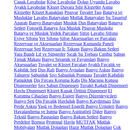
Çanak Lavabolar
Köşe Lavabolar
Dolap Uyumlu Lavabo
Ayaklı Lavabolar
Klozet
Duvara Sıfır Klozetler
Asma
Klozetler
Klozet Kapakları
Pisuvar
Tuvalet Taşı
Batarya ve
Musluklar
Lavabo Bataryaları
Mutfak Bataryaları
Su Tasarruf
Aparatı
Banyo Bataryaları
Musluk
Duş Bataryaları
Batarya
Setleri
Fotoselli Batarya
Ara Musluk
Pisuvar Musluğu
Batarya ve Musluk Yedek Parçaları
Sifon
Lavabo Sifonu
Eviye Sifonu
Yer Sifonu
Sifon Aksesuarları ve Parçaları
Rezervuar ve Aksesuarları
Rezervuar Kumanda Paneli
Rezervuar Seti
Rezervuar İç Takımı
Banyo Bakım Setleri
Yara Bandı
Lif ve Süngerler
Sıcak Su Torbası
Cımbız
Sabun
Tırnak Makası
Banyo Seramik ve Fayansları
Banyo
Aksesuarları
Tuvalet ve Klozet Fırçaları
Ayaklı Fırçalık ve
Kağıtlık Seti
Duş Rafı
Banyo Aynaları
Banyo Askısı
Banyo
Taburesi
Sabunluk
Sıvı Sabunluk Pompası
Tuvalet Kağıtlığı
Pamukluk
Diş Fırçası Koruma Kabı
Diş Macunu Kutusu
Dispenserler
Sıvı Sabun Dispenseri
Tuvalet Kağıdı Dispenseri
Havlu Dispenseri
Klozet Kapak Örtüsü Dispenseri
El
Kurutma Cihazları
Banyo Etajeri
Banyo Düzenleyicileri
Banyo Seti
Diş Fırçalık
Havluluk
Banyo Kaydırmazı
Duş
Perde Askısı
Yaşlı ve Bedensel Engelli Banyo Ürünleri
Banyo
Havalandırma ve Isıtma
Banyo Aspiratörü
Diğer
Banyo
Tekstil
Banyo Paspasları
Banyo Bakım Setleri
Banyo
Perdeleri
Bornoz
Peştemal
Havlu
MUTFAK
Mutfak
Mobilyaları
Mutfak Dolapları
Hazır Mutfak Dolapları
Çok