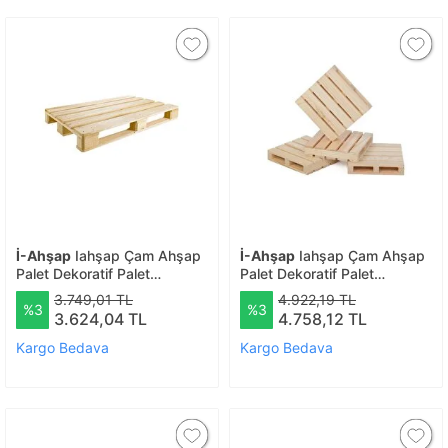
İ-Ahşap
Iahşap Çam Ahşap
İ-Ahşap
Iahşap Çam Ahşap
Palet Dekoratif Palet
Palet Dekoratif Palet
Zımparalı Palet No:4 | Ebat-
Zımparalı Palet No:2 | Ebat-
3.749,01 TL
4.922,19 TL
%3
%3
70x70 Cm
80x100 Cm
3.624,04 TL
4.758,12 TL
Kargo Bedava
Kargo Bedava