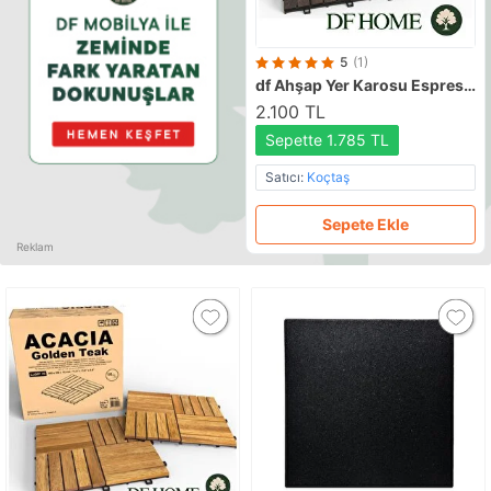
5
(1)
df
Ahşap Yer Karosu Espresso Renk 30x30 (10 Adet= 0.9m2)
2.100 TL
Sepette 1.785 TL
Satıcı:
Koçtaş
Sepete Ekle
Reklam