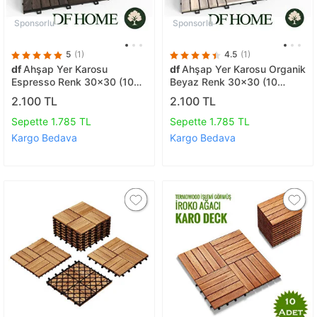
Sponsorlu
Sponsorlu
5
(1)
4.5
(1)
df
Ahşap Yer Karosu
df
Ahşap Yer Karosu Organik
Espresso Renk 30x30 (10
Beyaz Renk 30x30 (10
Adet= 0.9m2)
Adet= 0.9m2)
2.100 TL
2.100 TL
Sepette 1.785 TL
Sepette 1.785 TL
Kargo Bedava
Kargo Bedava