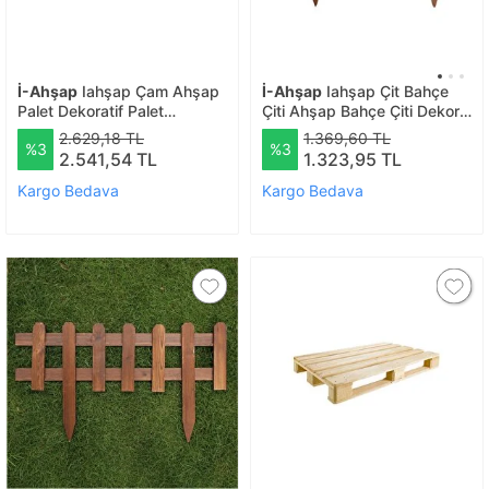
İ-Ahşap
Iahşap Çam Ahşap
İ-Ahşap
Iahşap Çit Bahçe
Palet Dekoratif Palet
Çiti Ahşap Bahçe Çiti Dekor
Zımparalı Palet No:3 | Ebat-
Çit | Ebat-toprak Üstü 60
2.629,18 TL
1.369,60 TL
%3
%3
40x60 Cm
Cm
2.541,54 TL
1.323,95 TL
Kargo Bedava
Kargo Bedava