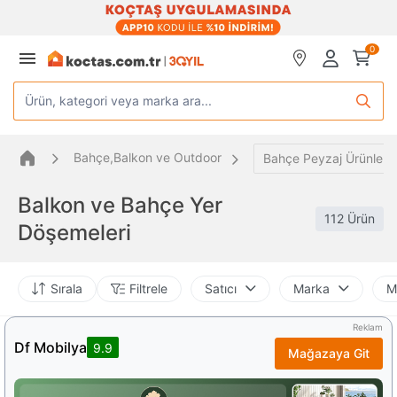
0
Ürün, kategori veya marka ara...
Bahçe,Balkon ve Outdoor
Bahçe Peyzaj Ürünleri
Balkon ve Bahçe Yer
112 Ürün
Döşemeleri
Sırala
Filtrele
Satıcı
Marka
M
Reklam
Df Mobilya
9.9
Mağazaya Git