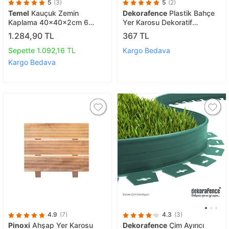
5
(3)
5
(2)
Temel
Kauçuk Zemin
Dekorafence
Plastik Bahçe
Kaplama 40x40x2cm 6
Yer Karosu Dekoratif
Adet Tse Belgeli Yeşil
Yürüyüş Yolu Bej
1.284,90 TL
367 TL
Sepette 1.092,16 TL
Kargo Bedava
Kargo Bedava
4.9
(7)
4.3
(3)
Pinoxi
Ahşap Yer Karosu
Dekorafence
Çim Ayırıcı