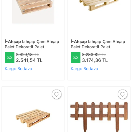
İ-Ahşap
Iahşap Çam Ahşap
İ-Ahşap
Iahşap Çam Ahşap
Palet Dekoratif Palet
Palet Dekoratif Palet
Zımparalı Palet No:1 | Ebat-
Zımparalı Palet No:2 | Ebat-
2.629,18 TL
3.283,82 TL
%3
%3
40x60 Cm
60x60 Cm
2.541,54 TL
3.174,36 TL
Kargo Bedava
Kargo Bedava