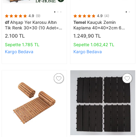
4.9
(9)
4.9
(4)
df
Ahşap Yer Karosu Altın
Temel
Kauçuk Zemin
Tik Renk 30x30 (10 Adet=
Kaplama 40x40x2cm 6
0.9m2)
Adet Tse Belgeli Siyah
2.100 TL
1.249,90 TL
Sepette 1.785 TL
Sepette 1.062,42 TL
Kargo Bedava
Kargo Bedava