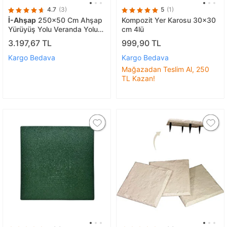
4.7
(3)
5
(1)
İ-Ahşap
250x50 Cm Ahşap
Kompozit Yer Karosu 30x30
Yürüyüş Yolu Veranda Yolu
cm 4lü
Yürüme Yolu Bahçe Yolu
3.197,67 TL
999,90 TL
Kargo Bedava
Kargo Bedava
Mağazadan Teslim Al, 250
TL Kazan!