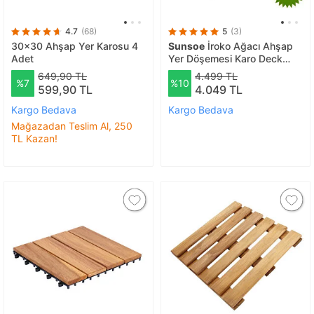
4.7
(68)
5
(3)
30x30 Ahşap Yer Karosu 4
Sunsoe
İroko Ağacı Ahşap
Adet
Yer Döşemesi Karo Deck
30x30 Cm–10 Adet 0,9m2
649,90 TL
4.499 TL
%7
%10
599,90 TL
4.049 TL
Kargo Bedava
Kargo Bedava
Mağazadan Teslim Al, 250
TL Kazan!