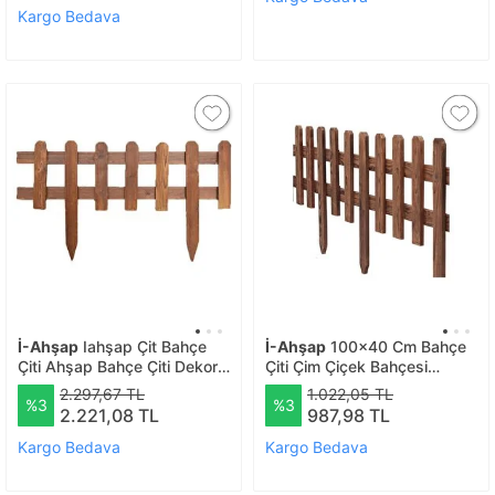
Kargo Bedava
İ-Ahşap
Iahşap Çit Bahçe
İ-Ahşap
100x40 Cm Bahçe
Çiti Ahşap Bahçe Çiti Dekor
Çiti Çim Çiçek Bahçesi
Çit | Ebat-toprak Üstü 100
Ahşap Çiti Peyzaj Yolu Çiti
2.297,67 TL
1.022,05 TL
%3
%3
Cm
Ahşap Bahçe Çiti | Ebat-
2.221,08 TL
987,98 TL
toprak Üstü 40 Cm- Uzunluk
100 Cm
Kargo Bedava
Kargo Bedava