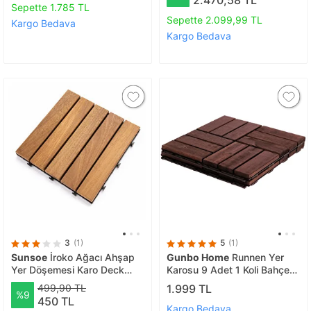
2.470,58 TL
Sepette 1.785 TL
Sepette 2.099,99 TL
Kargo Bedava
Kargo Bedava
3
(1)
5
(1)
Sunsoe
İroko Ağacı Ahşap
Gunbo Home
Runnen Yer
Yer Döşemesi Karo Deck
Karosu 9 Adet 1 Koli Bahçe
30x30 Cm–1 Adet 0,09m2
Banyo Deck Ahşap Karo
499,90 TL
1.999 TL
%9
Masif Yer Döşemesi Balkon
450 TL
Deck
Kargo Bedava