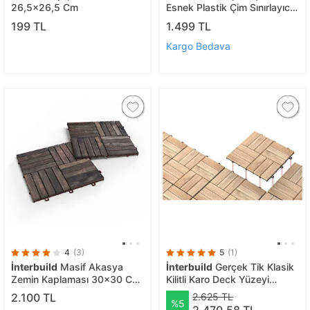
26,5x26,5 Cm
Esnek Plastik Çim Sınırlayıcı
Bordür Taş Toprak Ayıracı
199 TL
1.499 TL
Yeşil 25 Metre
Kargo Bedava
4
(3)
5
(1)
İnterbuild
Masif Akasya
İnterbuild
Gerçek Tik Klasik
Zemin Kaplaması 30x30 Cm
Kilitli Karo Deck Yüzeyi
10 Adet Karo = 0,9 M2
İşlenmemiş 10'lu 12 Çıtalı
2.100 TL
2.625 TL
%5
Espresso