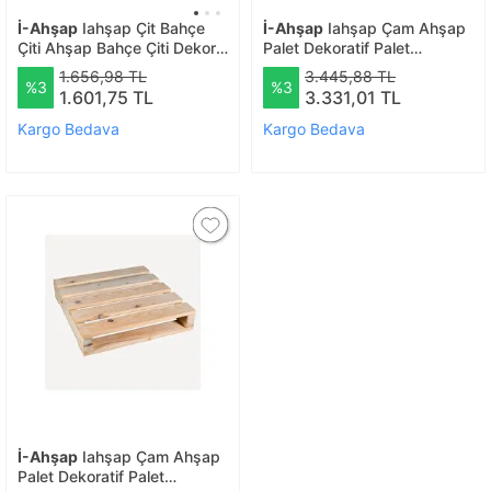
İ-Ahşap
Iahşap Çit Bahçe
İ-Ahşap
Iahşap Çam Ahşap
Çiti Ahşap Bahçe Çiti Dekor
Palet Dekoratif Palet
Çit | Ebat-toprak Üstü 80
Zımparalı Palet No:3 | Ebat-
1.656,98 TL
3.445,88 TL
%3
%3
Cm
50x80 Cm
1.601,75 TL
3.331,01 TL
Kargo Bedava
Kargo Bedava
İ-Ahşap
Iahşap Çam Ahşap
Palet Dekoratif Palet