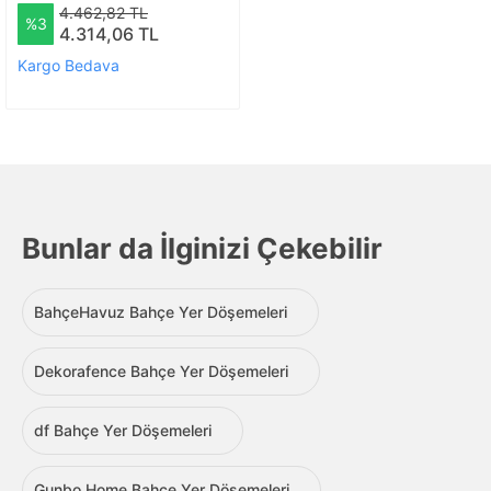
Zımparalı Palet No:2 | Ebat-
4.462,82 TL
%3
60x100 Cm
4.314,06 TL
Kargo Bedava
Bunlar da İlginizi Çekebilir
BahçeHavuz Bahçe Yer Döşemeleri
Dekorafence Bahçe Yer Döşemeleri
df Bahçe Yer Döşemeleri
Gunbo Home Bahçe Yer Döşemeleri