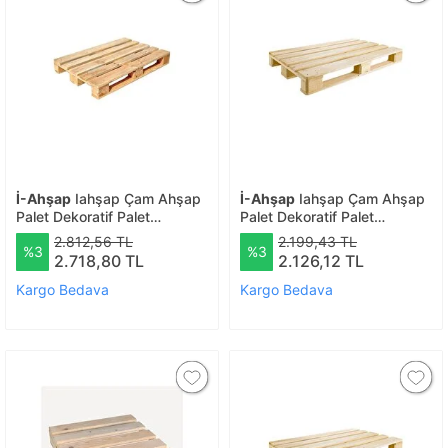
İ-Ahşap
Iahşap Çam Ahşap
İ-Ahşap
Iahşap Çam Ahşap
Palet Dekoratif Palet
Palet Dekoratif Palet
Zımparalı Palet No:3 | Ebat-
Zımparalı Palet No:5 | Ebat-
2.812,56 TL
2.199,43 TL
%3
%3
40x70 Cm
40x40 Cm
2.718,80 TL
2.126,12 TL
Kargo Bedava
Kargo Bedava