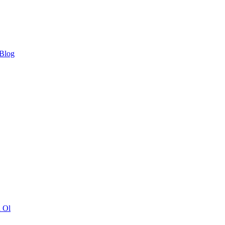
 Blog
ı Ol