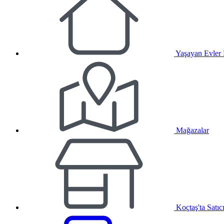
Yaşayan Evler
Mağazalar
Koçtaş'ta Satıc