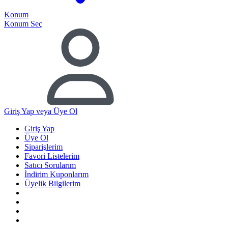
Konum
Konum Seç
Giriş Yap
veya Üye Ol
Giriş Yap
Üye Ol
Siparişlerim
Favori Listelerim
Satıcı Sorularım
İndirim Kuponlarım
Üyelik Bilgilerim