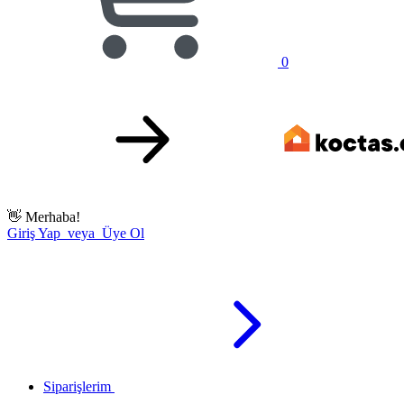
0
👋
Merhaba!
Giriş Yap veya Üye Ol
Siparişlerim