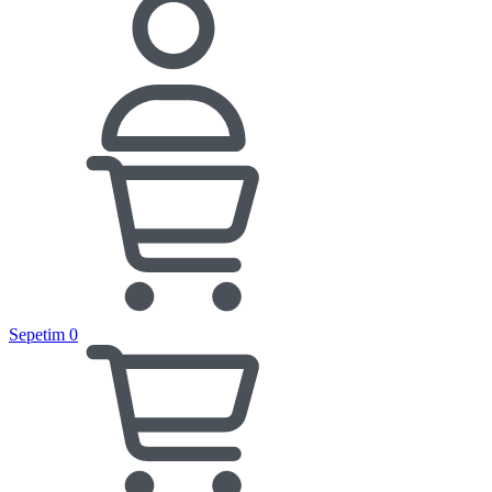
Sepetim
0