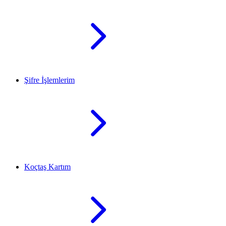
Şifre İşlemlerim
Koçtaş Kartım