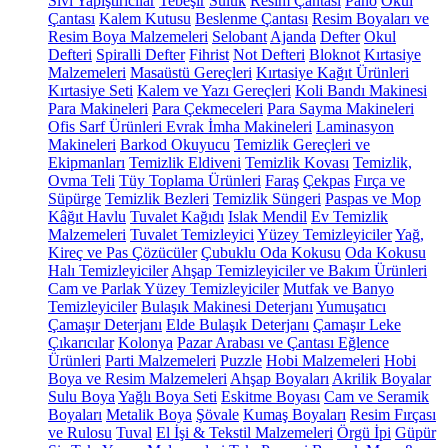
Sıvı Yapıştırıcılar
Tebeşir
Suluk
Resim Çantası
Pano
Okul
Çantası
Kalem Kutusu
Beslenme Çantası
Resim Boyaları ve
Resim Boya Malzemeleri
Selobant
Ajanda
Defter
Okul
Defteri
Spiralli Defter
Fihrist
Not Defteri
Bloknot
Kırtasiye
Malzemeleri
Masaüstü Gereçleri
Kırtasiye Kağıt Ürünleri
Kırtasiye Seti
Kalem ve Yazı Gereçleri
Koli Bandı Makinesi
Para Makineleri
Para Çekmeceleri
Para Sayma Makineleri
Ofis Sarf Ürünleri
Evrak İmha Makineleri
Laminasyon
Makineleri
Barkod Okuyucu
Temizlik Gereçleri ve
Ekipmanları
Temizlik Eldiveni
Temizlik Kovası
Temizlik,
Ovma Teli
Tüy Toplama Ürünleri
Faraş
Çekpas
Fırça ve
Süpürge
Temizlik Bezleri
Temizlik Süngeri
Paspas ve Mop
Kâğıt Havlu
Tuvalet Kağıdı
Islak Mendil
Ev Temizlik
Malzemeleri
Tuvalet Temizleyici
Yüzey Temizleyiciler
Yağ,
Kireç ve Pas Çözücüler
Çubuklu Oda Kokusu
Oda Kokusu
Halı Temizleyiciler
Ahşap Temizleyiciler ve Bakım Ürünleri
Cam ve Parlak Yüzey Temizleyiciler
Mutfak ve Banyo
Temizleyiciler
Bulaşık Makinesi Deterjanı
Yumuşatıcı
Çamaşır Deterjanı
Elde Bulaşık Deterjanı
Çamaşır Leke
Çıkarıcılar
Kolonya
Pazar Arabası ve Çantası
Eğlence
Ürünleri
Parti Malzemeleri
Puzzle
Hobi Malzemeleri
Hobi
Boya ve Resim Malzemeleri
Ahşap Boyaları
Akrilik Boyalar
Sulu Boya
Yağlı Boya Seti
Eskitme Boyası
Cam ve Seramik
Boyaları
Metalik Boya
Şövale
Kumaş Boyaları
Resim Fırçası
ve Rulosu
Tuval
El İşi & Tekstil Malzemeleri
Örgü İpi
Güpür