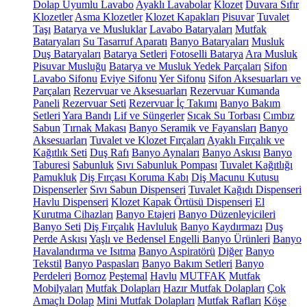
Dolap Uyumlu Lavabo
Ayaklı Lavabolar
Klozet
Duvara Sıfır
Klozetler
Asma Klozetler
Klozet Kapakları
Pisuvar
Tuvalet
Taşı
Batarya ve Musluklar
Lavabo Bataryaları
Mutfak
Bataryaları
Su Tasarruf Aparatı
Banyo Bataryaları
Musluk
Duş Bataryaları
Batarya Setleri
Fotoselli Batarya
Ara Musluk
Pisuvar Musluğu
Batarya ve Musluk Yedek Parçaları
Sifon
Lavabo Sifonu
Eviye Sifonu
Yer Sifonu
Sifon Aksesuarları ve
Parçaları
Rezervuar ve Aksesuarları
Rezervuar Kumanda
Paneli
Rezervuar Seti
Rezervuar İç Takımı
Banyo Bakım
Setleri
Yara Bandı
Lif ve Süngerler
Sıcak Su Torbası
Cımbız
Sabun
Tırnak Makası
Banyo Seramik ve Fayansları
Banyo
Aksesuarları
Tuvalet ve Klozet Fırçaları
Ayaklı Fırçalık ve
Kağıtlık Seti
Duş Rafı
Banyo Aynaları
Banyo Askısı
Banyo
Taburesi
Sabunluk
Sıvı Sabunluk Pompası
Tuvalet Kağıtlığı
Pamukluk
Diş Fırçası Koruma Kabı
Diş Macunu Kutusu
Dispenserler
Sıvı Sabun Dispenseri
Tuvalet Kağıdı Dispenseri
Havlu Dispenseri
Klozet Kapak Örtüsü Dispenseri
El
Kurutma Cihazları
Banyo Etajeri
Banyo Düzenleyicileri
Banyo Seti
Diş Fırçalık
Havluluk
Banyo Kaydırmazı
Duş
Perde Askısı
Yaşlı ve Bedensel Engelli Banyo Ürünleri
Banyo
Havalandırma ve Isıtma
Banyo Aspiratörü
Diğer
Banyo
Tekstil
Banyo Paspasları
Banyo Bakım Setleri
Banyo
Perdeleri
Bornoz
Peştemal
Havlu
MUTFAK
Mutfak
Mobilyaları
Mutfak Dolapları
Hazır Mutfak Dolapları
Çok
Amaçlı Dolap
Mini Mutfak Dolapları
Mutfak Rafları
Köşe