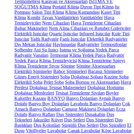
Termometresi
Karavan ve Aksesuarları
ISITMA VE
SOĞUTMA
Klima
Portatif Klima
Duvar Tipi Klima
Isı
Pompası
Salon Tipi Klima
Klima Kumandası
Kaset Tipi
Klima
Kombi
Tavan Vantilatörleri
Vantilatörler
Hava
Temizleyiciler
Nem Cihazları
Hava Temizleme Cihazları
Buhar Makineleri
Nem Alma Cihazları ve Rutubet Gidericiler
Elektrikli Isıtıcılar
Quartz Isıtıcılar
Infrared Isıtıcılar
Kule Tipi
Isıtıcılar
Yağlı Radyatör
Fanlı Isıtıcılar
Elektrikli Radyatörler
Dış Mekan Isıtıcılar
Havlupanlar
Radyatörler
Termosifonlar
Şofbenler
Ani Su Isıtıcı
Isıtma ve Soğutma Yedek Parça
Radyatör Vanaları
Termostat
Klima Yedek Parça
Radyatör
Yedek Parça
Klima Temizleyicisi
Klima Temizleme Spreyi
Klima Temizleme Sıvısı
Şömine
Şömine Aksesuarları
Elektrikli Şömineler
Bahçe Şömineleri
Bacasız Şömineler
Güneş Enerji Sistemleri
Soba
Doğalgaz Sobası
Kuzine Soba
Elektrikli Soba
Pelet Soba
Soba Borusu ve Aksesuarları
Hava
Perdesi
Doğalgaz Tesisat Malzemeleri
Doğalgaz Hortumu
Doğalgaz Menfezleri
Tesisat Temizleme Sıvıları
Boyler
Kalorifer Kazanı
BANYO
Banyo Dolapları
Aynalı Banyo
Dolabı
Banyo Boy Dolapları
Lavabolu Banyo Dolapları
Çok
Amaçlı Banyo Dolapları
Çamaşır Makinesi Dolapları
Ecza
Dolabı
Banyo Rafları
Duş Sistemleri
Duşakabin
Duş
Tekneleri
Jakuziler
Küvet
Duş Setleri
Duş Sistemleri
Duş
Başlıkları
Duş Kolonları
Sürgülü Duş Setleri
Duş Spiralleri
El
Duşu
Vitrifiyeler
Lavabolar
Çanak Lavabolar
Köşe Lavabolar