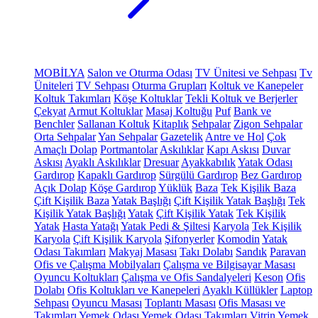
MOBİLYA
Salon ve Oturma Odası
TV Ünitesi ve Sehpası
Tv
Üniteleri
TV Sehpası
Oturma Grupları
Koltuk ve Kanepeler
Koltuk Takımları
Köşe Koltuklar
Tekli Koltuk ve Berjerler
Çekyat
Armut Koltuklar
Masaj Koltuğu
Puf
Bank ve
Benchler
Sallanan Koltuk
Kitaplık
Sehpalar
Zigon Sehpalar
Orta Sehpalar
Yan Sehpalar
Gazetelik
Antre ve Hol
Çok
Amaçlı Dolap
Portmantolar
Askılıklar
Kapı Askısı
Duvar
Askısı
Ayaklı Askılıklar
Dresuar
Ayakkabılık
Yatak Odası
Gardırop
Kapaklı Gardırop
Sürgülü Gardırop
Bez Gardırop
Açık Dolap
Köşe Gardırop
Yüklük
Baza
Tek Kişilik Baza
Çift Kişilik Baza
Yatak Başlığı
Çift Kişilik Yatak Başlığı
Tek
Kişilik Yatak Başlığı
Yatak
Çift Kişilik Yatak
Tek Kişilik
Yatak
Hasta Yatağı
Yatak Pedi & Şiltesi
Karyola
Tek Kişilik
Karyola
Çift Kişilik Karyola
Şifonyerler
Komodin
Yatak
Odası Takımları
Makyaj Masası
Takı Dolabı
Sandık
Paravan
Ofis ve Çalışma Mobilyaları
Çalışma ve Bilgisayar Masası
Oyuncu Koltukları
Çalışma ve Ofis Sandalyeleri
Keson
Ofis
Dolabı
Ofis Koltukları ve Kanepeleri
Ayaklı Küllükler
Laptop
Sehpası
Oyuncu Masası
Toplantı Masası
Ofis Masası ve
Takımları
Yemek Odası
Yemek Odası Takımları
Vitrin
Yemek