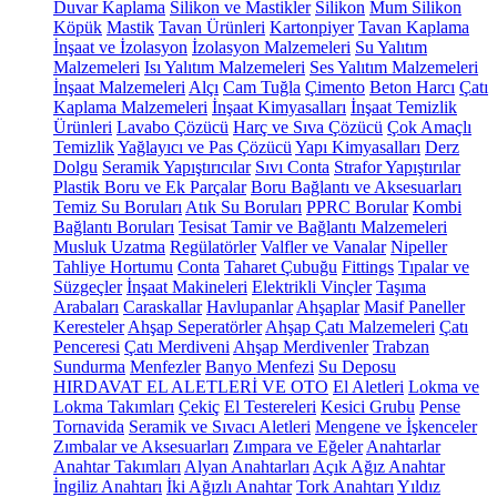
Duvar Kaplama
Silikon ve Mastikler
Silikon
Mum Silikon
Köpük
Mastik
Tavan Ürünleri
Kartonpiyer
Tavan Kaplama
İnşaat ve İzolasyon
İzolasyon Malzemeleri
Su Yalıtım
Malzemeleri
Isı Yalıtım Malzemeleri
Ses Yalıtım Malzemeleri
İnşaat Malzemeleri
Alçı
Cam Tuğla
Çimento
Beton Harcı
Çatı
Kaplama Malzemeleri
İnşaat Kimyasalları
İnşaat Temizlik
Ürünleri
Lavabo Çözücü
Harç ve Sıva Çözücü
Çok Amaçlı
Temizlik
Yağlayıcı ve Pas Çözücü
Yapı Kimyasalları
Derz
Dolgu
Seramik Yapıştırıcılar
Sıvı Conta
Strafor Yapıştırılar
Plastik Boru ve Ek Parçalar
Boru Bağlantı ve Aksesuarları
Temiz Su Boruları
Atık Su Boruları
PPRC Borular
Kombi
Bağlantı Boruları
Tesisat Tamir ve Bağlantı Malzemeleri
Musluk Uzatma
Regülatörler
Valfler ve Vanalar
Nipeller
Tahliye Hortumu
Conta
Taharet Çubuğu
Fittings
Tıpalar ve
Süzgeçler
İnşaat Makineleri
Elektrikli Vinçler
Taşıma
Arabaları
Caraskallar
Havlupanlar
Ahşaplar
Masif Paneller
Keresteler
Ahşap Seperatörler
Ahşap Çatı Malzemeleri
Çatı
Penceresi
Çatı Merdiveni
Ahşap Merdivenler
Trabzan
Sundurma
Menfezler
Banyo Menfezi
Su Deposu
HIRDAVAT EL ALETLERİ VE OTO
El Aletleri
Lokma ve
Lokma Takımları
Çekiç
El Testereleri
Kesici Grubu
Pense
Tornavida
Seramik ve Sıvacı Aletleri
Mengene ve İşkenceler
Zımbalar ve Aksesuarları
Zımpara ve Eğeler
Anahtarlar
Anahtar Takımları
Alyan Anahtarları
Açık Ağız Anahtar
İngiliz Anahtarı
İki Ağızlı Anahtar
Tork Anahtarı
Yıldız