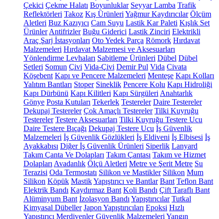
Çekici
Çekme Halatı
Boyunluklar
Seyyar Lamba
Trafik
Reflektörleri
Takoz
Kış Ürünleri
Yağmur Kaydırıcılar
Ölçüm
Aletleri
Buz Kazıyıcı
Cam Suyu
Lastik Kar Paleti
Kışlık Set
Ürünler
Antifrizler
Buğu Giderici
Lastik Zinciri
Elektrikli
Araç Şarj İstasyonları
Oto Yedek Parça
Römork
Hırdavat
Malzemeleri
Hırdavat Malzemesi ve Aksesuarları
Yönlendirme Levhaları
Sabitleme Ürünleri
Dübel
Dübel
Setleri
Somun
Çivi
Vida-Çivi
Demir Pul
Vida
Civata
Köşebent
Kapı ve Pencere Malzemeleri
Menteşe
Kapı Kolları
Yalıtım Bantları
Stoper
Sineklik
Pencere Kolu
Kapı Hidroliği
Kapı Dürbünü
Kapı Kilitleri
Kapı Sürgüleri
Anahtarlık
Gönye
Posta Kutuları
Tekerlek
Testereler
Daire Testereler
Dekupaj Testereler
Çok Amaçlı Testereler
Tilki Kuyruğu
Testereler
Testere Aksesuarları
Tilki Kuyruğu Testere Ucu
Daire Testere Bıçağı
Dekupaj Testere Ucu
İş Güvenlik
Malzemeleri
İş Güvenlik Gözlükleri
İş Eldiveni
İş Elbisesi
İş
Ayakkabısı
Diğer İş Güvenlik Ürünleri
Siperlik
Lanyard
Takım Çanta Ve Dolapları
Takım Çantası
Takım ve Hizmet
Dolapları
Avadanlık
Ölçü Aletleri
Metre ve Şerit Metre
Su
Terazisi
Oda Termostatı
Silikon ve Mastikler
Silikon
Mum
Silikon
Köpük
Mastik
Yapıştırıcı ve Bantlar
Bant
Teflon Bant
Elektrik Bandı
Kaydırmaz Bant
Koli Bandı
Çift Taraflı Bant
Alüminyum Bant
İzolasyon Bandı
Yapıştırıcılar
Tutkal
Kimyasal Dübeller
Japon Yapıştırıcıları
Epoksi
Hızlı
Yapıştırıcı
Merdivenler
Güvenlik Malzemeleri
Yangın