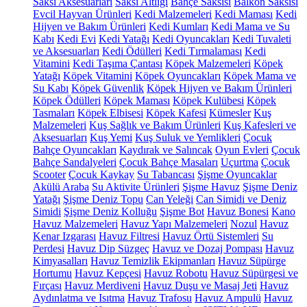
Saksı Aksesuarları
Saksı Altlığı
Bahçe Saksısı
Balkon Saksısı
Evcil Hayvan Ürünleri
Kedi Malzemeleri
Kedi Maması
Kedi
Hijyen ve Bakım Ürünleri
Kedi Kumları
Kedi Mama ve Su
Kabı
Kedi Evi
Kedi Yatağı
Kedi Oyuncakları
Kedi Tuvaleti
ve Aksesuarları
Kedi Ödülleri
Kedi Tırmalaması
Kedi
Vitamini
Kedi Taşıma Çantası
Köpek Malzemeleri
Köpek
Yatağı
Köpek Vitamini
Köpek Oyuncakları
Köpek Mama ve
Su Kabı
Köpek Güvenlik
Köpek Hijyen ve Bakım Ürünleri
Köpek Ödülleri
Köpek Maması
Köpek Kulübesi
Köpek
Tasmaları
Köpek Elbisesi
Köpek Kafesi
Kümesler
Kuş
Malzemeleri
Kuş Sağlık ve Bakım Ürünleri
Kuş Kafesleri ve
Aksesuarları
Kuş Yemi
Kuş Suluk ve Yemlikleri
Çocuk
Bahçe Oyuncakları
Kaydırak ve Salıncak
Oyun Evleri
Çocuk
Bahçe Sandalyeleri
Çocuk Bahçe Masaları
Uçurtma
Çocuk
Scooter
Çocuk Kaykay
Su Tabancası
Şişme Oyuncaklar
Akülü Araba
Su Aktivite Ürünleri
Şişme Havuz
Şişme Deniz
Yatağı
Şişme Deniz Topu
Can Yeleği
Can Simidi ve Deniz
Simidi
Şişme Deniz Kolluğu
Şişme Bot
Havuz Bonesi
Kano
Havuz Malzemeleri
Havuz Yapı Malzemeleri
Nozul
Havuz
Kenar Izgarası
Havuz Filtresi
Havuz Örtü Sistemleri
Su
Perdesi
Havuz Dip Süzgeç
Havuz ve Dozaj Pompası
Havuz
Kimyasalları
Havuz Temizlik Ekipmanları
Havuz Süpürge
Hortumu
Havuz Kepçesi
Havuz Robotu
Havuz Süpürgesi ve
Fırçası
Havuz Merdiveni
Havuz Duşu ve Masaj Jeti
Havuz
Aydınlatma ve Isıtma
Havuz Trafosu
Havuz Ampulü
Havuz