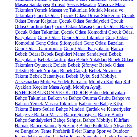
Masası Sandalyesi
Konsol
Servis Masaları
Masa ve Masa
Takımları
Yemek Masası ve Takımları
Mutfak Masası ve
Takımları
Çocuk Odası
Çocuk Odası Duvar Stickerları
Çocuk
Odası Duvar Kağıtları
Çocuk Odası Sandalyeleri
Çocuk
Odası Gardıropları
Çocuk Odası Masası
Çocuk Odası Bazası
Çocuk Odası Takımları
Çocuk Odası Komodini
Çocuk Odası
Karyolaları
Genç Odası
Genç Odası Takımları
Genç Odası
Komodini
Genç Odası Şifonyerleri
Genç Odası Bazaları
Genç Odası Gardıropları
Genç Odası Karyolaları
Ranza
Bebek Odası
Bebek Beşikleri
Mama Sandalyesi
Bebek
Karyolaları
Bebek Gardıropları
Bebek Yatakları
Bebek Odası
Takımları
Oyuncak Dolabı
Bebek Şifonyer
Bebek Odası
Tekstili
Bebek Yorganı
Bebek Çarşafı
Bebek Nevresim
Takımı
Bebek Battaniyesi
Bebek Uyku Seti
Mobilya
Aksesuarları
Mobilya Yedek Parçaları
Mobilya Kulpları
Raf
Ayakları
Keçeler
Masa Ayağı
Mobilya Ayağı
BAHÇE,BALKON VE OUTDOOR
Bahçe Mobilyaları
Bahçe Takımları
Balkon ve Bahçe Oturma Grubu
Bahçe ve
Balkon Yemek Masası Takımları
Balkon ve Bahçe Köşe
Takımı
Bistro Setleri
Bahçe Minderi
Çardak ve Kameriyeler
Bahçe ve Balkon Masası
Bahçe Şemsiyesi
Bahçe Bankı
Bahçe Sandalyeleri
Bahçe Sehpası
Bahçe Mobilya Kılıfları
Hamak
Bahçe Salıncağı
Şezlong
Bahçe Koltukları
Ahşap Ev
ve Bungalov
Tente
Prefabrik Evler
Kamp Spor ve Outdoor
Kamp Malzemeleri
Çadırlar
Kamp Sandalyesi
Uyku Tulumu