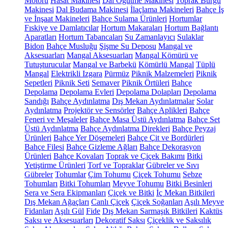
Motoru
Hasat Makinesi
Dal Öğütme Makinesi
Toprak Burgu
Makinesi
Dal Budama Makinesi
İlaçlama Makineleri
Bahçe İş
ve İnşaat Makineleri
Bahçe Sulama Ürünleri
Hortumlar
Fıskiye ve Damlatıcılar
Hortum Makaraları
Hortum Bağlantı
Aparatları
Hortum Tabancaları
Su Zamanlayıcı
Sulaklar
Bidon
Bahçe Musluğu
Şişme Su Deposu
Mangal ve
Aksesuarları
Mangal Aksesuarları
Mangal Kömürü ve
Tutuşturucular
Mangal ve Barbekü
Kömürlü Mangal
Tüplü
Mangal
Elektrikli Izgara
Pürmüz
Piknik Malzemeleri
Piknik
Sepetleri
Piknik Seti
Semaver
Piknik Örtüleri
Bahçe
Depolama
Depolama Evleri
Depolama Dolapları
Depolama
Sandığı
Bahçe Aydınlatma
Dış Mekan Aydınlatmalar
Solar
Aydınlatma
Projektör ve Sensörler
Bahçe Aplikleri
Bahçe
Feneri ve Meşaleler
Bahçe Masa Üstü Aydınlatma
Bahçe Set
Üstü Aydınlatma
Bahçe Aydınlatma Direkleri
Bahçe Peyzaj
Ürünleri
Bahçe Yer Döşemeleri
Bahçe Çit ve Bordürleri
Bahçe Filesi
Bahçe Gizleme Ağları
Bahçe Dekorasyon
Ürünleri
Bahçe Kovaları
Toprak ve Çiçek Bakımı
Bitki
Yetiştirme Ürünleri
Torf ve Topraklar
Gübreler ve Sıvı
Gübreler
Tohumlar
Çim Tohumu
Çiçek Tohumu
Sebze
Tohumları
Bitki Tohumları
Meyve Tohumu
Bitki Besinleri
Sera ve Sera Ekipmanları
Çiçek ve Bitki
İç Mekan Bitkileri
Dış Mekan Ağaçları
Canlı Çiçek
Çiçek Soğanları
Aşılı Meyve
Fidanları
Aşılı Gül
Fide
Dış Mekan Sarmaşık Bitkileri
Kaktüs
Saksı ve Aksesuarları
Dekoratif Saksı
Çiçeklik ve Saksılık