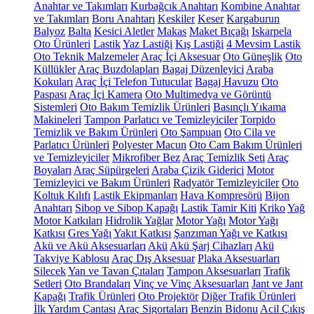
Anahtar ve Takımları
Kurbağcık Anahtarı
Kombine Anahtar
ve Takımları
Boru Anahtarı
Keskiler
Keser
Kargaburun
Balyoz
Balta
Kesici Aletler
Makas
Maket Bıçağı
Iskarpela
Oto Ürünleri
Lastik
Yaz Lastiği
Kış Lastiği
4 Mevsim Lastik
Oto Teknik Malzemeler
Araç İçi Aksesuar
Oto Güneşlik
Oto
Küllükler
Araç Buzdolapları
Bagaj Düzenleyici
Araba
Kokuları
Araç İçi Telefon Tutucular
Bagaj Havuzu
Oto
Paspası
Araç İçi Kamera
Oto Multimedya ve Görüntü
Sistemleri
Oto Bakım Temizlik Ürünleri
Basınçlı Yıkama
Makineleri
Tampon Parlatıcı ve Temizleyiciler
Torpido
Temizlik ve Bakım Ürünleri
Oto Şampuan
Oto Cila ve
Parlatıcı Ürünleri
Polyester Macun
Oto Cam Bakım Ürünleri
ve Temizleyiciler
Mikrofiber Bez
Araç Temizlik Seti
Araç
Boyaları
Araç Süpürgeleri
Araba Çizik Giderici
Motor
Temizleyici ve Bakım Ürünleri
Radyatör Temizleyiciler
Oto
Koltuk Kılıfı
Lastik Ekipmanları
Hava Kompresörü
Bijon
Anahtarı
Sibop ve Sibop Kapağı
Lastik Tamir Kiti
Kriko
Yağ
Motor Katkıları
Hidrolik Yağlar
Motor Yağı
Motor Yağı
Katkısı
Gres Yağı
Yakıt Katkısı
Şanzıman Yağı ve Katkısı
Akü ve Akü Aksesuarları
Akü
Akü Şarj Cihazları
Akü
Takviye Kablosu
Araç Dış Aksesuar
Plaka Aksesuarları
Silecek
Yan ve Tavan Çıtaları
Tampon Aksesuarları
Trafik
Setleri
Oto Brandaları
Vinç ve Vinç Aksesuarları
Jant ve Jant
Kapağı
Trafik Ürünleri
Oto Projektör
Diğer Trafik Ürünleri
İlk Yardım Çantası
Araç Sigortaları
Benzin Bidonu
Acil Çıkış