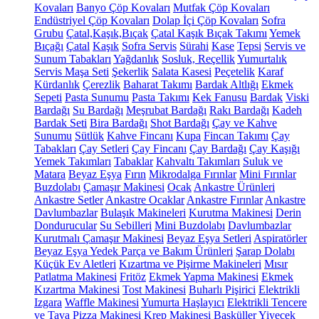
Kovaları
Banyo Çöp Kovaları
Mutfak Çöp Kovaları
Endüstriyel Çöp Kovaları
Dolap İçi Çöp Kovaları
Sofra
Grubu
Çatal,Kaşık,Bıçak
Çatal Kaşık Bıçak Takımı
Yemek
Bıçağı
Çatal
Kaşık
Sofra Servis
Sürahi
Kase
Tepsi
Servis ve
Sunum Tabakları
Yağdanlık
Sosluk, Reçellik
Yumurtalık
Servis Maşa Seti
Şekerlik
Salata Kasesi
Peçetelik
Karaf
Kürdanlık
Çerezlik
Baharat Takımı
Bardak Altlığı
Ekmek
Sepeti
Pasta Sunumu
Pasta Takımı
Kek Fanusu
Bardak
Viski
Bardağı
Su Bardağı
Meşrubat Bardağı
Rakı Bardağı
Kadeh
Bardak Seti
Bira Bardağı
Shot Bardağı
Çay ve Kahve
Sunumu
Sütlük
Kahve Fincanı
Kupa
Fincan Takımı
Çay
Tabakları
Çay Setleri
Çay Fincanı
Çay Bardağı
Çay Kaşığı
Yemek Takımları
Tabaklar
Kahvaltı Takımları
Suluk ve
Matara
Beyaz Eşya
Fırın
Mikrodalga Fırınlar
Mini Fırınlar
Buzdolabı
Çamaşır Makinesi
Ocak
Ankastre Ürünleri
Ankastre Setler
Ankastre Ocaklar
Ankastre Fırınlar
Ankastre
Davlumbazlar
Bulaşık Makineleri
Kurutma Makinesi
Derin
Dondurucular
Su Sebilleri
Mini Buzdolabı
Davlumbazlar
Kurutmalı Çamaşır Makinesi
Beyaz Eşya Setleri
Aspiratörler
Beyaz Eşya Yedek Parça ve Bakım Ürünleri
Şarap Dolabı
Küçük Ev Aletleri
Kızartma ve Pişirme Makineleri
Mısır
Patlatma Makinesi
Fritöz
Ekmek Yapma Makinesi
Ekmek
Kızartma Makinesi
Tost Makinesi
Buharlı Pişirici
Elektrikli
Izgara
Waffle Makinesi
Yumurta Haşlayıcı
Elektrikli Tencere
ve Tava
Pizza Makinesi
Krep Makinesi
Basküller
Yiyecek