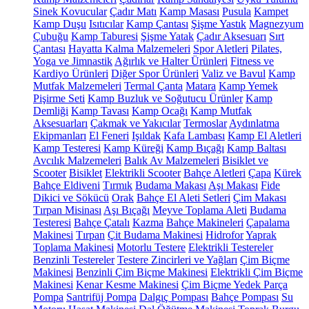
Sinek Kovucular
Çadır Matı
Kamp Masası
Pusula
Kampet
Kamp Duşu
Isıtıcılar
Kamp Çantası
Şişme Yastık
Magnezyum
Çubuğu
Kamp Taburesi
Şişme Yatak
Çadır Aksesuarı
Sırt
Çantası
Hayatta Kalma Malzemeleri
Spor Aletleri
Pilates,
Yoga ve Jimnastik
Ağırlık ve Halter Ürünleri
Fitness ve
Kardiyo Ürünleri
Diğer Spor Ürünleri
Valiz ve Bavul
Kamp
Mutfak Malzemeleri
Termal Çanta
Matara
Kamp Yemek
Pişirme Seti
Kamp Buzluk ve Soğutucu Ürünler
Kamp
Demliği
Kamp Tavası
Kamp Ocağı
Kamp Mutfak
Aksesuarları
Çakmak ve Yakıcılar
Termoslar
Aydınlatma
Ekipmanları
El Feneri
Işıldak
Kafa Lambası
Kamp El Aletleri
Kamp Testeresi
Kamp Küreği
Kamp Bıçağı
Kamp Baltası
Avcılık Malzemeleri
Balık Av Malzemeleri
Bisiklet ve
Scooter
Bisiklet
Elektrikli Scooter
Bahçe Aletleri
Çapa
Kürek
Bahçe Eldiveni
Tırmık
Budama Makası
Aşı Makası
Fide
Dikici ve Sökücü
Orak
Bahçe El Aleti Setleri
Çim Makası
Tırpan Misinası
Aşı Bıçağı
Meyve Toplama Aleti
Budama
Testeresi
Bahçe Çatalı
Kazma
Bahçe Makineleri
Çapalama
Makinesi
Tırpan
Çit Budama Makinesi
Hidrofor
Yaprak
Toplama Makinesi
Motorlu Testere
Elektrikli Testereler
Benzinli Testereler
Testere Zincirleri ve Yağları
Çim Biçme
Makinesi
Benzinli Çim Biçme Makinesi
Elektrikli Çim Biçme
Makinesi
Kenar Kesme Makinesi
Çim Biçme Yedek Parça
Pompa
Santrifüj Pompa
Dalgıç Pompası
Bahçe Pompası
Su