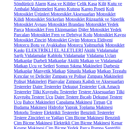
Söndürücü
Alarm
Kasa ve Kilitler
Çelik Kasa
Kilit
Kutu ve
Ambalaj Malzemeleri
Kargo Kutusu
Kargo Poşeti
Koli
Motosiklet Ürünleri
Motorsiklet Aksesuarları
Motosiklet
Kilidi
Motosiklet Stickerları
Motosiklet Rüzgarlık ve Siperlik
Motosiklet Aynası
Motosiklet Brandası
Motorsiklet Yedek
Parça
Motosiklet Fren Ekipmanları
Diğer Motosiklet Yedek
Parçaları
Motosiklet Fren ve Debriyaj Kolu
Motosiklet Kayışı
Motosiklet Zinciri
Motosiklet Giyim
Motorcu Eldiveni
Motorcu Botu ve Ayakkabısı
Motorcu Yağmurluk
Motosiklet
Kaskı
ELEKTRİKLİ EL ALETLERİ
Akülü Vidalamalar
Şarjlı Vidalamalar
Kablolu Vidalamalar
Vidalama Uçları
Matkaplar
Darbeli Matkaplar
Akülü Matkap ve Vidalamalar
Matkap Ucu ve Setleri
Somun Sıkma Makineleri
Darbesiz
Matkaplar
Manyetik Matkap
Sütunlu Matkap
Matkap Tezgahı
Kırıcılar ve Deliciler
Zımpara ve Polisaj
Zımpara Makineleri
Polisaj Makineleri
Planyalar
Zımpara Kağıdı ve Aksesuarları
Testereler
Daire Testereler
Dekupaj Testereler
Çok Amaçlı
Testereler
Tilki Kuyruğu Testereler
Testere Aksesuarları
Tilki
Kuyruğu Testere Ucu
Daire Testere Bıçağı
Dekupaj Testere
Ucu
Bahçe Makineleri
Çapalama Makinesi
Tırpan
Çit
Budama Makinesi
Hidrofor
Yaprak Toplama Makinesi
Motorlu Testere
Elektrikli Testereler
Benzinli Testereler
Testere Zincirleri ve Yağları
Çim Biçme Makinesi
Benzinli
Çim Biçme Makinesi
Elektrikli Çim Biçme Makinesi
Kenar
Kesme Makinesi
Çim Biçme Yedek Parça
Pompa
Santrifüj