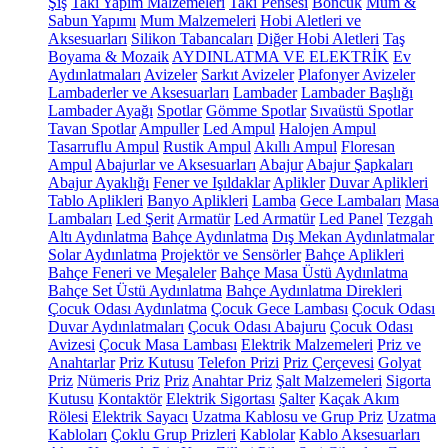
Şiş
Takı Yapım Malzemeleri
Takı Pensesi
Boncuk
Mum &
Sabun Yapımı
Mum Malzemeleri
Hobi Aletleri ve
Aksesuarları
Silikon Tabancaları
Diğer Hobi Aletleri
Taş
Boyama & Mozaik
AYDINLATMA VE ELEKTRİK
Ev
Aydınlatmaları
Avizeler
Sarkıt Avizeler
Plafonyer Avizeler
Lambaderler ve Aksesuarları
Lambader
Lambader Başlığı
Lambader Ayağı
Spotlar
Gömme Spotlar
Sıvaüstü Spotlar
Tavan Spotlar
Ampuller
Led Ampul
Halojen Ampul
Tasarruflu Ampul
Rustik Ampul
Akıllı Ampul
Floresan
Ampul
Abajurlar ve Aksesuarları
Abajur
Abajur Şapkaları
Abajur Ayaklığı
Fener ve Işıldaklar
Aplikler
Duvar Aplikleri
Tablo Aplikleri
Banyo Aplikleri
Lamba
Gece Lambaları
Masa
Lambaları
Led Şerit
Armatür
Led Armatür
Led Panel
Tezgah
Altı Aydınlatma
Bahçe Aydınlatma
Dış Mekan Aydınlatmalar
Solar Aydınlatma
Projektör ve Sensörler
Bahçe Aplikleri
Bahçe Feneri ve Meşaleler
Bahçe Masa Üstü Aydınlatma
Bahçe Set Üstü Aydınlatma
Bahçe Aydınlatma Direkleri
Çocuk Odası Aydınlatma
Çocuk Gece Lambası
Çocuk Odası
Duvar Aydınlatmaları
Çocuk Odası Abajuru
Çocuk Odası
Avizesi
Çocuk Masa Lambası
Elektrik Malzemeleri
Priz ve
Anahtarlar
Priz Kutusu
Telefon Prizi
Priz Çerçevesi
Golyat
Priz
Nümeris Priz
Priz
Anahtar Priz
Şalt Malzemeleri
Sigorta
Kutusu
Kontaktör
Elektrik Sigortası
Şalter
Kaçak Akım
Rölesi
Elektrik Sayacı
Uzatma Kablosu ve Grup Priz
Uzatma
Kabloları
Çoklu Grup Prizleri
Kablolar
Kablo Aksesuarları