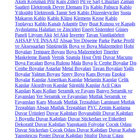
Akım Korumalı Priz
Kapı Zilleri
Pil ve Şarj Cihazları
Zaman
Saatleri
Elektronik Devre Elemanı
Fiş
Kablo Pabucu
Kablo
Yüksüğü
Elektronik Tamir Seti
Kablo Düzenleyiciler
Susta
Makaron Kablo
Kablo Klipsi
Klemens
Kroşe
Kablo
Toplayıcı
Kablo Kanalı
Adaptör
Duy
Buat Kutusu ve Kapağı
Aydınlatma Halatları ve Zincirleri
Enerji Sistemleri
Güneş
Paneli
Lityum Akü
Jel Akü
İnverter
Tavan Vantilatörleri
AHŞAP VE İNŞAAT
Ahşap Yer Döşeme
Parke
Parke Profil
ve Aksesuarları
Süpürgelik
Boya ve Boya Malzemeleri
Hobi
Boyaları
Tempare Boyası
Boya Malzemeleri
Tinerler
Maskeleme Bandı
Vernik
Spatula
Hışır Örtü
Duvar Macunu
Boya Fırçaları
Boya Rulosu
Mala
Boya
İç Cephe Boyalar
Dış
Cephe Boyalar
Astarlar
Metal Boyaları
Tavan Boyaları
Yağlı
Boyalar
Yalıtım Boyası
Sprey Boya
Kapı Boyası
Epoksi
Boyalar
Kapılar
Amerikan Kapılar
Melamin Kapılar
Çelik
Kapılar
Akordiyon Kapılar
Sürgülü Kapılar
Acil Çıkış
Kapıları
Kapı Kolları
Seramik ve Fayans
Banyo Seramik ve
Fayansları
Yer Seramik ve Fayansları
Mutfak Seramik ve
Fayansları
Karo
Mozaik
Mutfak Tezgahları
Laminant Mutfak
Tezgahları
Ahşap Mutfak Tezgahları
PVC Zemin Kaplama
Duvar Ürünleri
Duvar Kağıtları
Boyanabilir Duvar Kağıtları
3 Boyutlu Duvar Kağıtları
Duvar Stickerları ve Etiketleri
Dekoratif Duvar Kağıtları
Yapışkanlı Folyolar
Çocuk Odası
Duvar Stickerları
Çocuk Odası Duvar Kağıtları
Duvar Kağıdı
Yapıştırıcısı
Poster Duvar Kağıtları
Strafor
Duvar Çıtası