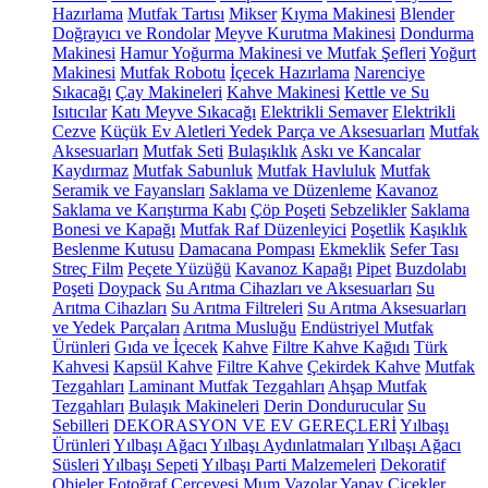
Hazırlama
Mutfak Tartısı
Mikser
Kıyma Makinesi
Blender
Doğrayıcı ve Rondolar
Meyve Kurutma Makinesi
Dondurma
Makinesi
Hamur Yoğurma Makinesi ve Mutfak Şefleri
Yoğurt
Makinesi
Mutfak Robotu
İçecek Hazırlama
Narenciye
Sıkacağı
Çay Makineleri
Kahve Makinesi
Kettle ve Su
Isıtıcılar
Katı Meyve Sıkacağı
Elektrikli Semaver
Elektrikli
Cezve
Küçük Ev Aletleri Yedek Parça ve Aksesuarları
Mutfak
Aksesuarları
Mutfak Seti
Bulaşıklık
Askı ve Kancalar
Kaydırmaz
Mutfak Sabunluk
Mutfak Havluluk
Mutfak
Seramik ve Fayansları
Saklama ve Düzenleme
Kavanoz
Saklama ve Karıştırma Kabı
Çöp Poşeti
Sebzelikler
Saklama
Bonesi ve Kapağı
Mutfak Raf Düzenleyici
Poşetlik
Kaşıklık
Beslenme Kutusu
Damacana Pompası
Ekmeklik
Sefer Tası
Streç Film
Peçete Yüzüğü
Kavanoz Kapağı
Pipet
Buzdolabı
Poşeti
Doypack
Su Arıtma Cihazları ve Aksesuarları
Su
Arıtma Cihazları
Su Arıtma Filtreleri
Su Arıtma Aksesuarları
ve Yedek Parçaları
Arıtma Musluğu
Endüstriyel Mutfak
Ürünleri
Gıda ve İçecek
Kahve
Filtre Kahve Kağıdı
Türk
Kahvesi
Kapsül Kahve
Filtre Kahve
Çekirdek Kahve
Mutfak
Tezgahları
Laminant Mutfak Tezgahları
Ahşap Mutfak
Tezgahları
Bulaşık Makineleri
Derin Dondurucular
Su
Sebilleri
DEKORASYON VE EV GEREÇLERİ
Yılbaşı
Ürünleri
Yılbaşı Ağacı
Yılbaşı Aydınlatmaları
Yılbaşı Ağacı
Süsleri
Yılbaşı Sepeti
Yılbaşı Parti Malzemeleri
Dekoratif
Objeler
Fotoğraf Çerçevesi
Mum
Vazolar
Yapay Çiçekler