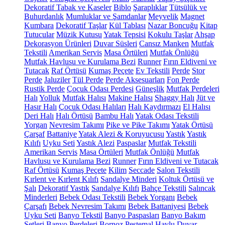
Dekoratif Tabak ve Kaseler
Biblo
Şaraplıklar
Tütsülük ve
Buhurdanlık
Mumluklar ve Şamdanlar
Meyvelik
Magnet
Kumbara
Dekoratif Taşlar
Kül Tablası
Nazar Boncuğu
Kitap
Tutucular
Müzik Kutusu
Yatak Tepsisi
Kokulu Taşlar
Ahşap
Dekorasyon Ürünleri
Duvar Süsleri
Cansız Manken
Mutfak
Tekstili
Amerikan Servis
Masa Örtüleri
Mutfak Önlüğü
Mutfak Havlusu ve Kurulama Bezi
Runner
Fırın Eldiveni ve
Tutacak
Raf Örtüsü
Kumaş Peçete
Ev Tekstili
Perde
Stor
Perde
Jaluziler
Tül Perde
Perde Aksesuarları
Fon Perde
Rustik Perde
Çocuk Odası Perdesi
Güneşlik
Mutfak Perdeleri
Halı
Yolluk
Mutfak Halısı
Makine Halısı
Shaggy Halı
Jüt ve
Hasır Halı
Çocuk Odası Halıları
Halı Kaydırmazı
El Halısı
Deri Halı
Halı Örtüsü
Bambu Halı
Yatak Odası Tekstili
Yorgan
Nevresim Takımı
Pike ve Pike Takımı
Yatak Örtüsü
Çarşaf
Battaniye
Yatak Alezi & Koruyucusu
Yastık
Yastık
Kılıfı
Uyku Seti
Yastık Alezi
Paspaslar
Mutfak Tekstili
Amerikan Servis
Masa Örtüleri
Mutfak Önlüğü
Mutfak
Havlusu ve Kurulama Bezi
Runner
Fırın Eldiveni ve Tutacak
Raf Örtüsü
Kumaş Peçete
Kilim
Seccade
Salon Tekstili
Kırlent ve Kırlent Kılıfı
Sandalye Minderi
Koltuk Örtüsü ve
Şalı
Dekoratif Yastık
Sandalye Kılıfı
Bahçe Tekstili
Salıncak
Minderleri
Bebek Odası Tekstili
Bebek Yorganı
Bebek
Çarşafı
Bebek Nevresim Takımı
Bebek Battaniyesi
Bebek
Uyku Seti
Banyo Tekstil
Banyo Paspasları
Banyo Bakım
Setleri
Banyo Perdeleri
Bornoz
Peştemal
Havlu
Duvar