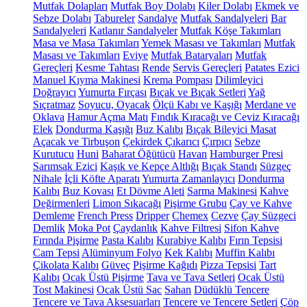
Mutfak Dolapları
Mutfak Boy Dolabı
Kiler Dolabı
Ekmek ve
Sebze Dolabı
Tabureler
Sandalye
Mutfak Sandalyeleri
Bar
Sandalyeleri
Katlanır Sandalyeler
Mutfak Köşe Takımları
Masa ve Masa Takımları
Yemek Masası ve Takımları
Mutfak
Masası ve Takımları
Eviye
Mutfak Bataryaları
Mutfak
Gereçleri
Kesme Tahtası
Rende
Servis Gereçleri
Patates Ezici
Manuel Kıyma Makinesi
Krema Pompası
Dilimleyici
Doğrayıcı
Yumurta Fırçası
Bıçak ve Bıçak Setleri
Yağ
Sıçratmaz
Soyucu, Oyacak
Ölçü Kabı ve Kaşığı
Merdane ve
Oklava
Hamur Açma Matı
Fındık Kıracağı ve Ceviz Kıracağı
Elek
Dondurma Kaşığı
Buz Kalıbı
Bıçak Bileyici Masat
Açacak ve Tirbuşon
Çekirdek Çıkarıcı
Çırpıcı
Sebze
Kurutucu
Huni
Baharat Öğütücü
Havan
Hamburger Presi
Sarımsak Ezici
Kaşık ve Kepçe Altlığı
Bıçak Standı
Süzgeç
Nihale
İçli Köfte Aparatı
Yumurta Zamanlayıcı
Dondurma
Kalıbı
Buz Kovası
Et Dövme Aleti
Sarma Makinesi
Kahve
Değirmenleri
Limon Sıkacağı
Pişirme Grubu
Çay ve Kahve
Demleme
French Press
Dripper
Chemex
Cezve
Çay Süzgeci
Demlik
Moka Pot
Çaydanlık
Kahve Filtresi
Sifon Kahve
Fırında Pişirme
Pasta Kalıbı
Kurabiye Kalıbı
Fırın Tepsisi
Cam Tepsi
Alüminyum Folyo
Kek Kalıbı
Muffin Kalıbı
Çikolata Kalıbı
Güveç
Pişirme Kağıdı
Pizza Tepsisi
Tart
Kalıbı
Ocak Üstü Pişirme
Tava ve Tava Setleri
Ocak Üstü
Tost Makinesi
Ocak Üstü Sac
Sahan
Düdüklü Tencere
Tencere ve Tava Aksesuarları
Tencere ve Tencere Setleri
Çöp