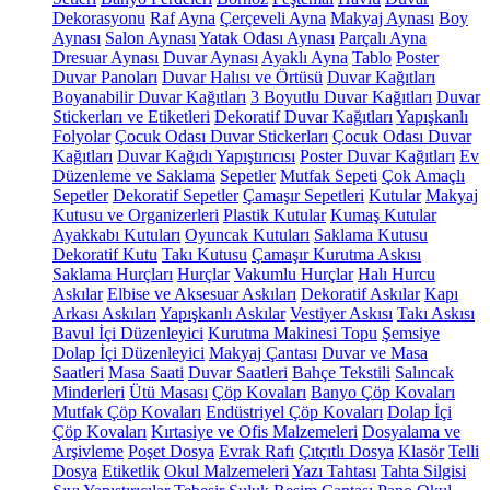
Dekorasyonu
Raf
Ayna
Çerçeveli Ayna
Makyaj Aynası
Boy
Aynası
Salon Aynası
Yatak Odası Aynası
Parçalı Ayna
Dresuar Aynası
Duvar Aynası
Ayaklı Ayna
Tablo
Poster
Duvar Panoları
Duvar Halısı ve Örtüsü
Duvar Kağıtları
Boyanabilir Duvar Kağıtları
3 Boyutlu Duvar Kağıtları
Duvar
Stickerları ve Etiketleri
Dekoratif Duvar Kağıtları
Yapışkanlı
Folyolar
Çocuk Odası Duvar Stickerları
Çocuk Odası Duvar
Kağıtları
Duvar Kağıdı Yapıştırıcısı
Poster Duvar Kağıtları
Ev
Düzenleme ve Saklama
Sepetler
Mutfak Sepeti
Çok Amaçlı
Sepetler
Dekoratif Sepetler
Çamaşır Sepetleri
Kutular
Makyaj
Kutusu ve Organizerleri
Plastik Kutular
Kumaş Kutular
Ayakkabı Kutuları
Oyuncak Kutuları
Saklama Kutusu
Dekoratif Kutu
Takı Kutusu
Çamaşır Kurutma Askısı
Saklama Hurçları
Hurçlar
Vakumlu Hurçlar
Halı Hurcu
Askılar
Elbise ve Aksesuar Askıları
Dekoratif Askılar
Kapı
Arkası Askıları
Yapışkanlı Askılar
Vestiyer Askısı
Takı Askısı
Bavul İçi Düzenleyici
Kurutma Makinesi Topu
Şemsiye
Dolap İçi Düzenleyici
Makyaj Çantası
Duvar ve Masa
Saatleri
Masa Saati
Duvar Saatleri
Bahçe Tekstili
Salıncak
Minderleri
Ütü Masası
Çöp Kovaları
Banyo Çöp Kovaları
Mutfak Çöp Kovaları
Endüstriyel Çöp Kovaları
Dolap İçi
Çöp Kovaları
Kırtasiye ve Ofis Malzemeleri
Dosyalama ve
Arşivleme
Poşet Dosya
Evrak Rafı
Çıtçıtlı Dosya
Klasör
Telli
Dosya
Etiketlik
Okul Malzemeleri
Yazı Tahtası
Tahta Silgisi