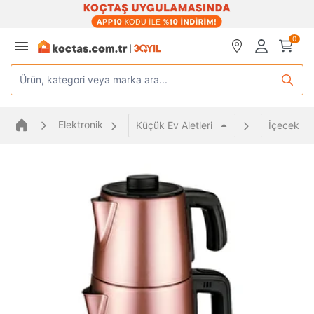
0
Ürün, kategori veya marka ara...
Elektronik
Küçük Ev Aletleri
İçecek Ha