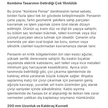
Kombine Tasarımın Getirdiği Çok Yönlülük
Bu ürüne "Kombine Pense" denilmesinin temel sebebi,
birden fazla işlevi tek bir gövdede birleştirmesidir. Pensenin
çene yapısı, farklı geometrik şekillere sahip parçaları
kavramak ve işlem yapmak üzere özel olarak dizayn
edilmiştir. Ürünün uç kısmı düz ve dişli bir yapıya sahiptir;
bu bölüm sac levhaları bükmek, telleri kıvırmak veya düz
yüzeyli parçaları sıkıca tutmak için idealdir. Çenenin orta
kısmında yer alan oval boşluk ise boru, somun veya
silindirik cisimleri kaydırmadan kavramanıza olanak tanır.
Pensenin en kritik bölgelerinden biri olan kesici ağızlar,
yüksek sertlik derecesine sahiptir. Bu keskin bıçaklar
sayesinde elektrik kablolarını, sert telleri veya ince metalleri
minimum güç harcayarak kesebilirsiniz. Ayrıca ürün
tanımında belirtildiği gibi, çivi çıkarma işlemlerinde de
kaldıraç etkisi yaratarak büyük kolaylık sağlar. Ahşaba
saplanmış inatçı bir çiviyi çıkarmak için pensenin geniş
ağzıyla kavrayıp, yuvarlak sırt kısmı üzerinden güç alarak
çiviyi saniyeler içinde sökebilirsiniz. Kablo sıyırma
işlemlerinde de hassas bir el alışkanlığı ile iletken tele zarar
vermeden yalıtkan dış kaplamayı soymanız mümkündür.
200 mm Uzunluk ve Kaldıraç Kuvveti