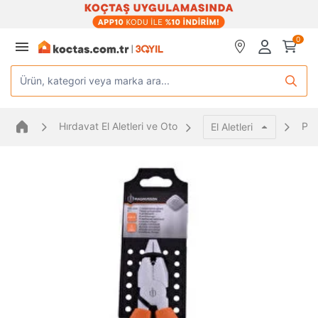
0
Ürün, kategori veya marka ara...
Hırdavat El Aletleri ve Oto
Pe
El Aletleri