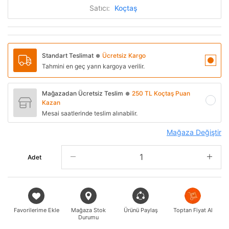
Satıcı:
Koçtaş
Standart Teslimat
Ücretsiz Kargo
●
Tahmini en geç yarın kargoya verilir.
Mağazadan Ücretsiz Teslim
250 TL Koçtaş Puan
●
Kazan
Mesai saatlerinde teslim alınabilir.
Mağaza Değiştir
Adet
Favorilerime Ekle
Mağaza Stok
Ürünü Paylaş
Toptan Fiyat Al
Durumu