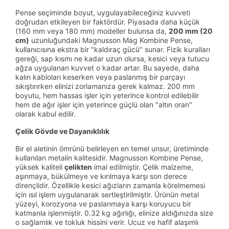
Pense seçiminde boyut, uygulayabileceğiniz kuvveti
doğrudan etkileyen bir faktördür. Piyasada daha küçük
(160 mm veya 180 mm) modeller bulunsa da,
200 mm (20
cm)
uzunluğundaki Magnusson Mag Kombine Pense,
kullanıcısına ekstra bir "kaldıraç gücü" sunar. Fizik kuralları
gereği, sap kısmı ne kadar uzun olursa, kesici veya tutucu
ağza uygulanan kuvvet o kadar artar. Bu sayede, daha
kalın kabloları keserken veya paslanmış bir parçayı
sıkıştırırken elinizi zorlamanıza gerek kalmaz. 200 mm
boyutu, hem hassas işler için yeterince kontrol edilebilir
hem de ağır işler için yeterince güçlü olan "altın oran"
olarak kabul edilir.
Çelik Gövde ve Dayanıklılık
Bir el aletinin ömrünü belirleyen en temel unsur, üretiminde
kullanılan metalin kalitesidir. Magnusson Kombine Pense,
yüksek kaliteli
çelikten
imal edilmiştir. Çelik malzeme,
aşınmaya, bükülmeye ve kırılmaya karşı son derece
dirençlidir. Özellikle kesici ağızların zamanla körelmemesi
için ısıl işlem uygulanarak sertleştirilmiştir. Ürünün metal
yüzeyi, korozyona ve paslanmaya karşı koruyucu bir
katmanla işlenmiştir. 0.32 kg ağırlığı, elinize aldığınızda size
o sağlamlık ve tokluk hissini verir. Ucuz ve hafif alaşımlı