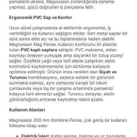
penselerin aksine, Magnusson zorlandığında esneme
yapmaz, gücü doğrudan iş parçasına iletir.
Ergonomik PVC Sap ve Konfor
Uzun süreli çalışmalarda el aletlerinin ergonomisi, iş
verimliliğini ve kullanıcı sağlığını etkiler. Sert metal saplar bir
süre sonra elde acı ve su toplanmasına neden olabilir.
Magnusson Mag Pense, kullanıcı konforunu ön planda
tutan
PVC kaplı saplara
sahiptir. PVC malzeme, elden
kaymayı önleyen yumuşak ama dayanıklı bir tutuş yüzeyi
sağlar. Özellikle yağlı veya terli ellerle çalışırken aletin
kontrolünü kaybetmemeniz için sürtünme katsayısı
optimize edilmiştir. Ürünün imza renkleri olan
Siyah ve
Turuncu
kombinasyonu, sadece estetik bir görünüm
sunmakla kalmaz, aynı zamanda karışık bir takım
çantasında veya loş bir çalışma ortamında pensenizi
kolayca fark etmenizi sağlar. Turuncu detaylar, aletin
görünürlüğünü artırarak kaybolma riskini azaltır.
Kullanım Alanları
Magnusson 200 mm Kombine Pense, çok geniş bir kullanıcı
kitlesine hitap eder:
Elektrik İşleri:
Kablo kesme, bükme ve uç hazırlama