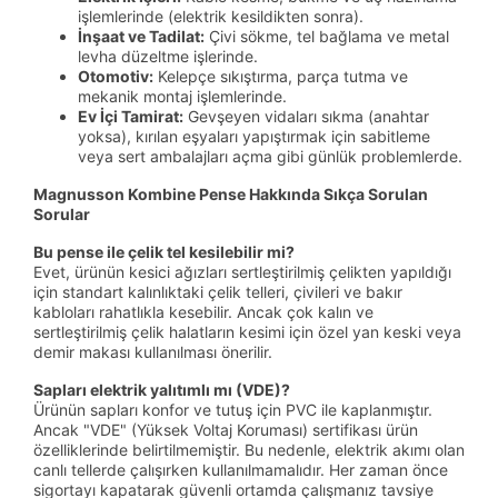
işlemlerinde (elektrik kesildikten sonra).
İnşaat ve Tadilat:
Çivi sökme, tel bağlama ve metal
levha düzeltme işlerinde.
Otomotiv:
Kelepçe sıkıştırma, parça tutma ve
mekanik montaj işlemlerinde.
Ev İçi Tamirat:
Gevşeyen vidaları sıkma (anahtar
yoksa), kırılan eşyaları yapıştırmak için sabitleme
veya sert ambalajları açma gibi günlük problemlerde.
Magnusson Kombine Pense Hakkında Sıkça Sorulan
Sorular
Bu pense ile çelik tel kesilebilir mi?
Evet, ürünün kesici ağızları sertleştirilmiş çelikten yapıldığı
için standart kalınlıktaki çelik telleri, çivileri ve bakır
kabloları rahatlıkla kesebilir. Ancak çok kalın ve
sertleştirilmiş çelik halatların kesimi için özel yan keski veya
demir makası kullanılması önerilir.
Sapları elektrik yalıtımlı mı (VDE)?
Ürünün sapları konfor ve tutuş için PVC ile kaplanmıştır.
Ancak "VDE" (Yüksek Voltaj Koruması) sertifikası ürün
özelliklerinde belirtilmemiştir. Bu nedenle, elektrik akımı olan
canlı tellerde çalışırken kullanılmamalıdır. Her zaman önce
sigortayı kapatarak güvenli ortamda çalışmanız tavsiye