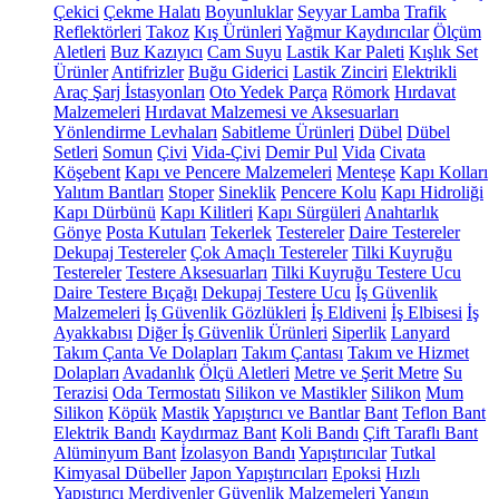
Çekici
Çekme Halatı
Boyunluklar
Seyyar Lamba
Trafik
Reflektörleri
Takoz
Kış Ürünleri
Yağmur Kaydırıcılar
Ölçüm
Aletleri
Buz Kazıyıcı
Cam Suyu
Lastik Kar Paleti
Kışlık Set
Ürünler
Antifrizler
Buğu Giderici
Lastik Zinciri
Elektrikli
Araç Şarj İstasyonları
Oto Yedek Parça
Römork
Hırdavat
Malzemeleri
Hırdavat Malzemesi ve Aksesuarları
Yönlendirme Levhaları
Sabitleme Ürünleri
Dübel
Dübel
Setleri
Somun
Çivi
Vida-Çivi
Demir Pul
Vida
Civata
Köşebent
Kapı ve Pencere Malzemeleri
Menteşe
Kapı Kolları
Yalıtım Bantları
Stoper
Sineklik
Pencere Kolu
Kapı Hidroliği
Kapı Dürbünü
Kapı Kilitleri
Kapı Sürgüleri
Anahtarlık
Gönye
Posta Kutuları
Tekerlek
Testereler
Daire Testereler
Dekupaj Testereler
Çok Amaçlı Testereler
Tilki Kuyruğu
Testereler
Testere Aksesuarları
Tilki Kuyruğu Testere Ucu
Daire Testere Bıçağı
Dekupaj Testere Ucu
İş Güvenlik
Malzemeleri
İş Güvenlik Gözlükleri
İş Eldiveni
İş Elbisesi
İş
Ayakkabısı
Diğer İş Güvenlik Ürünleri
Siperlik
Lanyard
Takım Çanta Ve Dolapları
Takım Çantası
Takım ve Hizmet
Dolapları
Avadanlık
Ölçü Aletleri
Metre ve Şerit Metre
Su
Terazisi
Oda Termostatı
Silikon ve Mastikler
Silikon
Mum
Silikon
Köpük
Mastik
Yapıştırıcı ve Bantlar
Bant
Teflon Bant
Elektrik Bandı
Kaydırmaz Bant
Koli Bandı
Çift Taraflı Bant
Alüminyum Bant
İzolasyon Bandı
Yapıştırıcılar
Tutkal
Kimyasal Dübeller
Japon Yapıştırıcıları
Epoksi
Hızlı
Yapıştırıcı
Merdivenler
Güvenlik Malzemeleri
Yangın