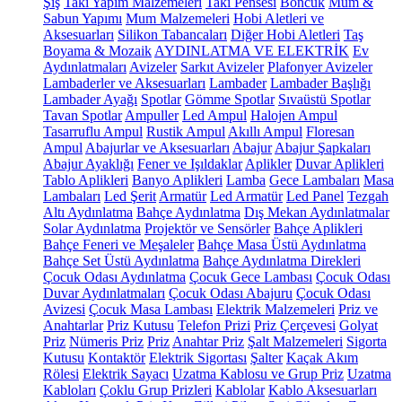
Şiş
Takı Yapım Malzemeleri
Takı Pensesi
Boncuk
Mum &
Sabun Yapımı
Mum Malzemeleri
Hobi Aletleri ve
Aksesuarları
Silikon Tabancaları
Diğer Hobi Aletleri
Taş
Boyama & Mozaik
AYDINLATMA VE ELEKTRİK
Ev
Aydınlatmaları
Avizeler
Sarkıt Avizeler
Plafonyer Avizeler
Lambaderler ve Aksesuarları
Lambader
Lambader Başlığı
Lambader Ayağı
Spotlar
Gömme Spotlar
Sıvaüstü Spotlar
Tavan Spotlar
Ampuller
Led Ampul
Halojen Ampul
Tasarruflu Ampul
Rustik Ampul
Akıllı Ampul
Floresan
Ampul
Abajurlar ve Aksesuarları
Abajur
Abajur Şapkaları
Abajur Ayaklığı
Fener ve Işıldaklar
Aplikler
Duvar Aplikleri
Tablo Aplikleri
Banyo Aplikleri
Lamba
Gece Lambaları
Masa
Lambaları
Led Şerit
Armatür
Led Armatür
Led Panel
Tezgah
Altı Aydınlatma
Bahçe Aydınlatma
Dış Mekan Aydınlatmalar
Solar Aydınlatma
Projektör ve Sensörler
Bahçe Aplikleri
Bahçe Feneri ve Meşaleler
Bahçe Masa Üstü Aydınlatma
Bahçe Set Üstü Aydınlatma
Bahçe Aydınlatma Direkleri
Çocuk Odası Aydınlatma
Çocuk Gece Lambası
Çocuk Odası
Duvar Aydınlatmaları
Çocuk Odası Abajuru
Çocuk Odası
Avizesi
Çocuk Masa Lambası
Elektrik Malzemeleri
Priz ve
Anahtarlar
Priz Kutusu
Telefon Prizi
Priz Çerçevesi
Golyat
Priz
Nümeris Priz
Priz
Anahtar Priz
Şalt Malzemeleri
Sigorta
Kutusu
Kontaktör
Elektrik Sigortası
Şalter
Kaçak Akım
Rölesi
Elektrik Sayacı
Uzatma Kablosu ve Grup Priz
Uzatma
Kabloları
Çoklu Grup Prizleri
Kablolar
Kablo Aksesuarları