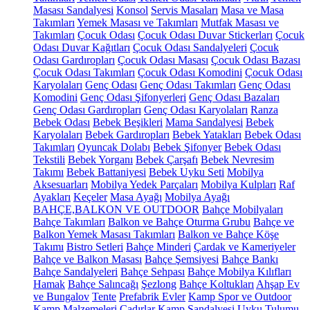
Masası Sandalyesi
Konsol
Servis Masaları
Masa ve Masa
Takımları
Yemek Masası ve Takımları
Mutfak Masası ve
Takımları
Çocuk Odası
Çocuk Odası Duvar Stickerları
Çocuk
Odası Duvar Kağıtları
Çocuk Odası Sandalyeleri
Çocuk
Odası Gardıropları
Çocuk Odası Masası
Çocuk Odası Bazası
Çocuk Odası Takımları
Çocuk Odası Komodini
Çocuk Odası
Karyolaları
Genç Odası
Genç Odası Takımları
Genç Odası
Komodini
Genç Odası Şifonyerleri
Genç Odası Bazaları
Genç Odası Gardıropları
Genç Odası Karyolaları
Ranza
Bebek Odası
Bebek Beşikleri
Mama Sandalyesi
Bebek
Karyolaları
Bebek Gardıropları
Bebek Yatakları
Bebek Odası
Takımları
Oyuncak Dolabı
Bebek Şifonyer
Bebek Odası
Tekstili
Bebek Yorganı
Bebek Çarşafı
Bebek Nevresim
Takımı
Bebek Battaniyesi
Bebek Uyku Seti
Mobilya
Aksesuarları
Mobilya Yedek Parçaları
Mobilya Kulpları
Raf
Ayakları
Keçeler
Masa Ayağı
Mobilya Ayağı
BAHÇE,BALKON VE OUTDOOR
Bahçe Mobilyaları
Bahçe Takımları
Balkon ve Bahçe Oturma Grubu
Bahçe ve
Balkon Yemek Masası Takımları
Balkon ve Bahçe Köşe
Takımı
Bistro Setleri
Bahçe Minderi
Çardak ve Kameriyeler
Bahçe ve Balkon Masası
Bahçe Şemsiyesi
Bahçe Bankı
Bahçe Sandalyeleri
Bahçe Sehpası
Bahçe Mobilya Kılıfları
Hamak
Bahçe Salıncağı
Şezlong
Bahçe Koltukları
Ahşap Ev
ve Bungalov
Tente
Prefabrik Evler
Kamp Spor ve Outdoor
Kamp Malzemeleri
Çadırlar
Kamp Sandalyesi
Uyku Tulumu