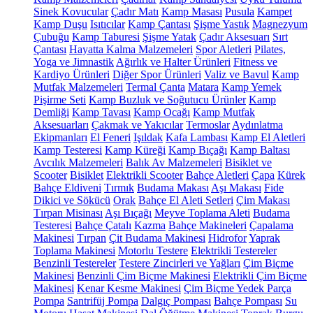
Sinek Kovucular
Çadır Matı
Kamp Masası
Pusula
Kampet
Kamp Duşu
Isıtıcılar
Kamp Çantası
Şişme Yastık
Magnezyum
Çubuğu
Kamp Taburesi
Şişme Yatak
Çadır Aksesuarı
Sırt
Çantası
Hayatta Kalma Malzemeleri
Spor Aletleri
Pilates,
Yoga ve Jimnastik
Ağırlık ve Halter Ürünleri
Fitness ve
Kardiyo Ürünleri
Diğer Spor Ürünleri
Valiz ve Bavul
Kamp
Mutfak Malzemeleri
Termal Çanta
Matara
Kamp Yemek
Pişirme Seti
Kamp Buzluk ve Soğutucu Ürünler
Kamp
Demliği
Kamp Tavası
Kamp Ocağı
Kamp Mutfak
Aksesuarları
Çakmak ve Yakıcılar
Termoslar
Aydınlatma
Ekipmanları
El Feneri
Işıldak
Kafa Lambası
Kamp El Aletleri
Kamp Testeresi
Kamp Küreği
Kamp Bıçağı
Kamp Baltası
Avcılık Malzemeleri
Balık Av Malzemeleri
Bisiklet ve
Scooter
Bisiklet
Elektrikli Scooter
Bahçe Aletleri
Çapa
Kürek
Bahçe Eldiveni
Tırmık
Budama Makası
Aşı Makası
Fide
Dikici ve Sökücü
Orak
Bahçe El Aleti Setleri
Çim Makası
Tırpan Misinası
Aşı Bıçağı
Meyve Toplama Aleti
Budama
Testeresi
Bahçe Çatalı
Kazma
Bahçe Makineleri
Çapalama
Makinesi
Tırpan
Çit Budama Makinesi
Hidrofor
Yaprak
Toplama Makinesi
Motorlu Testere
Elektrikli Testereler
Benzinli Testereler
Testere Zincirleri ve Yağları
Çim Biçme
Makinesi
Benzinli Çim Biçme Makinesi
Elektrikli Çim Biçme
Makinesi
Kenar Kesme Makinesi
Çim Biçme Yedek Parça
Pompa
Santrifüj Pompa
Dalgıç Pompası
Bahçe Pompası
Su