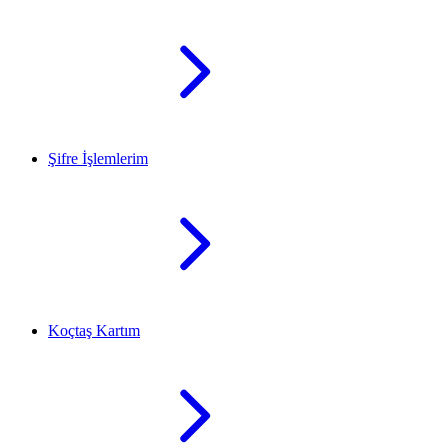
Şifre İşlemlerim
Koçtaş Kartım