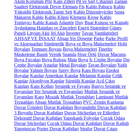
Akım Korumalı Priz
Kapı Zilleri
Pil ve Şarj Cihazları
Zaman
Saatleri
Elektronik Devre Elemanı
Fiş
Kablo Pabucu
Kablo
Yüksüğü
Elektronik Tamir Seti
Kablo Düzenleyiciler
Susta
Makaron Kablo
Kablo Klipsi
Klemens
Kroşe
Kablo
Toplayıcı
Kablo Kanalı
Adaptör
Duy
Buat Kutusu ve Kapağı
Aydınlatma Halatları ve Zincirleri
Enerji Sistemleri
Güneş
Paneli
Lityum Akü
Jel Akü
İnverter
Tavan Vantilatörleri
AHŞAP VE İNŞAAT
Ahşap Yer Döşeme
Parke
Parke Profil
ve Aksesuarları
Süpürgelik
Boya ve Boya Malzemeleri
Hobi
Boyaları
Tempare Boyası
Boya Malzemeleri
Tinerler
Maskeleme Bandı
Vernik
Spatula
Hışır Örtü
Duvar Macunu
Boya Fırçaları
Boya Rulosu
Mala
Boya
İç Cephe Boyalar
Dış
Cephe Boyalar
Astarlar
Metal Boyaları
Tavan Boyaları
Yağlı
Boyalar
Yalıtım Boyası
Sprey Boya
Kapı Boyası
Epoksi
Boyalar
Kapılar
Amerikan Kapılar
Melamin Kapılar
Çelik
Kapılar
Akordiyon Kapılar
Sürgülü Kapılar
Acil Çıkış
Kapıları
Kapı Kolları
Seramik ve Fayans
Banyo Seramik ve
Fayansları
Yer Seramik ve Fayansları
Mutfak Seramik ve
Fayansları
Karo
Mozaik
Mutfak Tezgahları
Laminant Mutfak
Tezgahları
Ahşap Mutfak Tezgahları
PVC Zemin Kaplama
Duvar Ürünleri
Duvar Kağıtları
Boyanabilir Duvar Kağıtları
3 Boyutlu Duvar Kağıtları
Duvar Stickerları ve Etiketleri
Dekoratif Duvar Kağıtları
Yapışkanlı Folyolar
Çocuk Odası
Duvar Stickerları
Çocuk Odası Duvar Kağıtları
Duvar Kağıdı
Yapıştırıcısı
Poster Duvar Kağıtları
Strafor
Duvar Çıtası