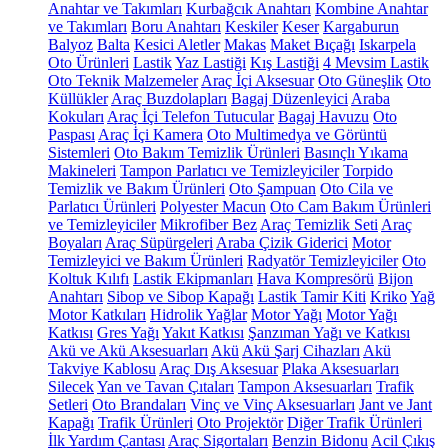
Anahtar ve Takımları
Kurbağcık Anahtarı
Kombine Anahtar
ve Takımları
Boru Anahtarı
Keskiler
Keser
Kargaburun
Balyoz
Balta
Kesici Aletler
Makas
Maket Bıçağı
Iskarpela
Oto Ürünleri
Lastik
Yaz Lastiği
Kış Lastiği
4 Mevsim Lastik
Oto Teknik Malzemeler
Araç İçi Aksesuar
Oto Güneşlik
Oto
Küllükler
Araç Buzdolapları
Bagaj Düzenleyici
Araba
Kokuları
Araç İçi Telefon Tutucular
Bagaj Havuzu
Oto
Paspası
Araç İçi Kamera
Oto Multimedya ve Görüntü
Sistemleri
Oto Bakım Temizlik Ürünleri
Basınçlı Yıkama
Makineleri
Tampon Parlatıcı ve Temizleyiciler
Torpido
Temizlik ve Bakım Ürünleri
Oto Şampuan
Oto Cila ve
Parlatıcı Ürünleri
Polyester Macun
Oto Cam Bakım Ürünleri
ve Temizleyiciler
Mikrofiber Bez
Araç Temizlik Seti
Araç
Boyaları
Araç Süpürgeleri
Araba Çizik Giderici
Motor
Temizleyici ve Bakım Ürünleri
Radyatör Temizleyiciler
Oto
Koltuk Kılıfı
Lastik Ekipmanları
Hava Kompresörü
Bijon
Anahtarı
Sibop ve Sibop Kapağı
Lastik Tamir Kiti
Kriko
Yağ
Motor Katkıları
Hidrolik Yağlar
Motor Yağı
Motor Yağı
Katkısı
Gres Yağı
Yakıt Katkısı
Şanzıman Yağı ve Katkısı
Akü ve Akü Aksesuarları
Akü
Akü Şarj Cihazları
Akü
Takviye Kablosu
Araç Dış Aksesuar
Plaka Aksesuarları
Silecek
Yan ve Tavan Çıtaları
Tampon Aksesuarları
Trafik
Setleri
Oto Brandaları
Vinç ve Vinç Aksesuarları
Jant ve Jant
Kapağı
Trafik Ürünleri
Oto Projektör
Diğer Trafik Ürünleri
İlk Yardım Çantası
Araç Sigortaları
Benzin Bidonu
Acil Çıkış