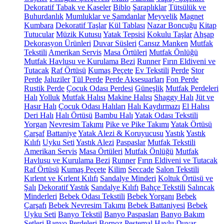
Dekoratif Tabak ve Kaseler
Biblo
Şaraplıklar
Tütsülük ve
Buhurdanlık
Mumluklar ve Şamdanlar
Meyvelik
Magnet
Kumbara
Dekoratif Taşlar
Kül Tablası
Nazar Boncuğu
Kitap
Tutucular
Müzik Kutusu
Yatak Tepsisi
Kokulu Taşlar
Ahşap
Dekorasyon Ürünleri
Duvar Süsleri
Cansız Manken
Mutfak
Tekstili
Amerikan Servis
Masa Örtüleri
Mutfak Önlüğü
Mutfak Havlusu ve Kurulama Bezi
Runner
Fırın Eldiveni ve
Tutacak
Raf Örtüsü
Kumaş Peçete
Ev Tekstili
Perde
Stor
Perde
Jaluziler
Tül Perde
Perde Aksesuarları
Fon Perde
Rustik Perde
Çocuk Odası Perdesi
Güneşlik
Mutfak Perdeleri
Halı
Yolluk
Mutfak Halısı
Makine Halısı
Shaggy Halı
Jüt ve
Hasır Halı
Çocuk Odası Halıları
Halı Kaydırmazı
El Halısı
Deri Halı
Halı Örtüsü
Bambu Halı
Yatak Odası Tekstili
Yorgan
Nevresim Takımı
Pike ve Pike Takımı
Yatak Örtüsü
Çarşaf
Battaniye
Yatak Alezi & Koruyucusu
Yastık
Yastık
Kılıfı
Uyku Seti
Yastık Alezi
Paspaslar
Mutfak Tekstili
Amerikan Servis
Masa Örtüleri
Mutfak Önlüğü
Mutfak
Havlusu ve Kurulama Bezi
Runner
Fırın Eldiveni ve Tutacak
Raf Örtüsü
Kumaş Peçete
Kilim
Seccade
Salon Tekstili
Kırlent ve Kırlent Kılıfı
Sandalye Minderi
Koltuk Örtüsü ve
Şalı
Dekoratif Yastık
Sandalye Kılıfı
Bahçe Tekstili
Salıncak
Minderleri
Bebek Odası Tekstili
Bebek Yorganı
Bebek
Çarşafı
Bebek Nevresim Takımı
Bebek Battaniyesi
Bebek
Uyku Seti
Banyo Tekstil
Banyo Paspasları
Banyo Bakım
Setleri
Banyo Perdeleri
Bornoz
Peştemal
Havlu
Duvar