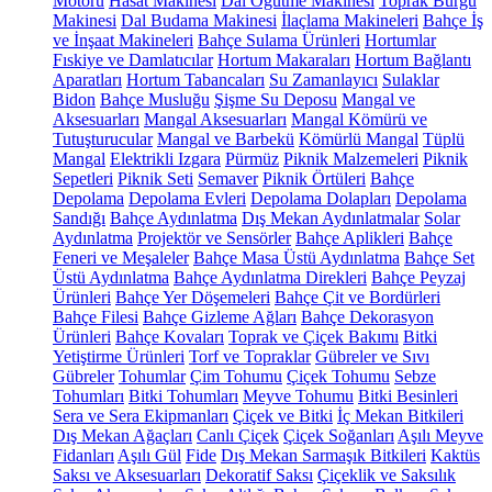
Motoru
Hasat Makinesi
Dal Öğütme Makinesi
Toprak Burgu
Makinesi
Dal Budama Makinesi
İlaçlama Makineleri
Bahçe İş
ve İnşaat Makineleri
Bahçe Sulama Ürünleri
Hortumlar
Fıskiye ve Damlatıcılar
Hortum Makaraları
Hortum Bağlantı
Aparatları
Hortum Tabancaları
Su Zamanlayıcı
Sulaklar
Bidon
Bahçe Musluğu
Şişme Su Deposu
Mangal ve
Aksesuarları
Mangal Aksesuarları
Mangal Kömürü ve
Tutuşturucular
Mangal ve Barbekü
Kömürlü Mangal
Tüplü
Mangal
Elektrikli Izgara
Pürmüz
Piknik Malzemeleri
Piknik
Sepetleri
Piknik Seti
Semaver
Piknik Örtüleri
Bahçe
Depolama
Depolama Evleri
Depolama Dolapları
Depolama
Sandığı
Bahçe Aydınlatma
Dış Mekan Aydınlatmalar
Solar
Aydınlatma
Projektör ve Sensörler
Bahçe Aplikleri
Bahçe
Feneri ve Meşaleler
Bahçe Masa Üstü Aydınlatma
Bahçe Set
Üstü Aydınlatma
Bahçe Aydınlatma Direkleri
Bahçe Peyzaj
Ürünleri
Bahçe Yer Döşemeleri
Bahçe Çit ve Bordürleri
Bahçe Filesi
Bahçe Gizleme Ağları
Bahçe Dekorasyon
Ürünleri
Bahçe Kovaları
Toprak ve Çiçek Bakımı
Bitki
Yetiştirme Ürünleri
Torf ve Topraklar
Gübreler ve Sıvı
Gübreler
Tohumlar
Çim Tohumu
Çiçek Tohumu
Sebze
Tohumları
Bitki Tohumları
Meyve Tohumu
Bitki Besinleri
Sera ve Sera Ekipmanları
Çiçek ve Bitki
İç Mekan Bitkileri
Dış Mekan Ağaçları
Canlı Çiçek
Çiçek Soğanları
Aşılı Meyve
Fidanları
Aşılı Gül
Fide
Dış Mekan Sarmaşık Bitkileri
Kaktüs
Saksı ve Aksesuarları
Dekoratif Saksı
Çiçeklik ve Saksılık