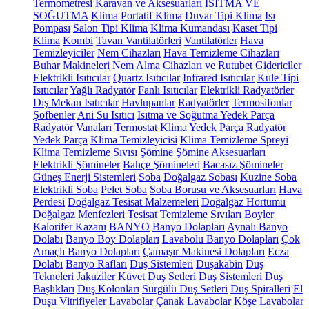
Termometresi
Karavan ve Aksesuarları
ISITMA VE
SOĞUTMA
Klima
Portatif Klima
Duvar Tipi Klima
Isı
Pompası
Salon Tipi Klima
Klima Kumandası
Kaset Tipi
Klima
Kombi
Tavan Vantilatörleri
Vantilatörler
Hava
Temizleyiciler
Nem Cihazları
Hava Temizleme Cihazları
Buhar Makineleri
Nem Alma Cihazları ve Rutubet Gidericiler
Elektrikli Isıtıcılar
Quartz Isıtıcılar
Infrared Isıtıcılar
Kule Tipi
Isıtıcılar
Yağlı Radyatör
Fanlı Isıtıcılar
Elektrikli Radyatörler
Dış Mekan Isıtıcılar
Havlupanlar
Radyatörler
Termosifonlar
Şofbenler
Ani Su Isıtıcı
Isıtma ve Soğutma Yedek Parça
Radyatör Vanaları
Termostat
Klima Yedek Parça
Radyatör
Yedek Parça
Klima Temizleyicisi
Klima Temizleme Spreyi
Klima Temizleme Sıvısı
Şömine
Şömine Aksesuarları
Elektrikli Şömineler
Bahçe Şömineleri
Bacasız Şömineler
Güneş Enerji Sistemleri
Soba
Doğalgaz Sobası
Kuzine Soba
Elektrikli Soba
Pelet Soba
Soba Borusu ve Aksesuarları
Hava
Perdesi
Doğalgaz Tesisat Malzemeleri
Doğalgaz Hortumu
Doğalgaz Menfezleri
Tesisat Temizleme Sıvıları
Boyler
Kalorifer Kazanı
BANYO
Banyo Dolapları
Aynalı Banyo
Dolabı
Banyo Boy Dolapları
Lavabolu Banyo Dolapları
Çok
Amaçlı Banyo Dolapları
Çamaşır Makinesi Dolapları
Ecza
Dolabı
Banyo Rafları
Duş Sistemleri
Duşakabin
Duş
Tekneleri
Jakuziler
Küvet
Duş Setleri
Duş Sistemleri
Duş
Başlıkları
Duş Kolonları
Sürgülü Duş Setleri
Duş Spiralleri
El
Duşu
Vitrifiyeler
Lavabolar
Çanak Lavabolar
Köşe Lavabolar