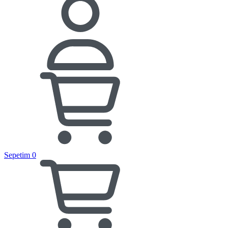
Sepetim
0