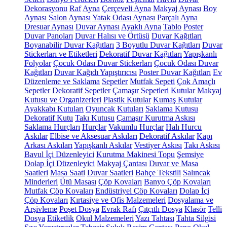
Dekorasyonu
Raf
Ayna
Çerçeveli Ayna
Makyaj Aynası
Boy
Aynası
Salon Aynası
Yatak Odası Aynası
Parçalı Ayna
Dresuar Aynası
Duvar Aynası
Ayaklı Ayna
Tablo
Poster
Duvar Panoları
Duvar Halısı ve Örtüsü
Duvar Kağıtları
Boyanabilir Duvar Kağıtları
3 Boyutlu Duvar Kağıtları
Duvar
Stickerları ve Etiketleri
Dekoratif Duvar Kağıtları
Yapışkanlı
Folyolar
Çocuk Odası Duvar Stickerları
Çocuk Odası Duvar
Kağıtları
Duvar Kağıdı Yapıştırıcısı
Poster Duvar Kağıtları
Ev
Düzenleme ve Saklama
Sepetler
Mutfak Sepeti
Çok Amaçlı
Sepetler
Dekoratif Sepetler
Çamaşır Sepetleri
Kutular
Makyaj
Kutusu ve Organizerleri
Plastik Kutular
Kumaş Kutular
Ayakkabı Kutuları
Oyuncak Kutuları
Saklama Kutusu
Dekoratif Kutu
Takı Kutusu
Çamaşır Kurutma Askısı
Saklama Hurçları
Hurçlar
Vakumlu Hurçlar
Halı Hurcu
Askılar
Elbise ve Aksesuar Askıları
Dekoratif Askılar
Kapı
Arkası Askıları
Yapışkanlı Askılar
Vestiyer Askısı
Takı Askısı
Bavul İçi Düzenleyici
Kurutma Makinesi Topu
Şemsiye
Dolap İçi Düzenleyici
Makyaj Çantası
Duvar ve Masa
Saatleri
Masa Saati
Duvar Saatleri
Bahçe Tekstili
Salıncak
Minderleri
Ütü Masası
Çöp Kovaları
Banyo Çöp Kovaları
Mutfak Çöp Kovaları
Endüstriyel Çöp Kovaları
Dolap İçi
Çöp Kovaları
Kırtasiye ve Ofis Malzemeleri
Dosyalama ve
Arşivleme
Poşet Dosya
Evrak Rafı
Çıtçıtlı Dosya
Klasör
Telli
Dosya
Etiketlik
Okul Malzemeleri
Yazı Tahtası
Tahta Silgisi