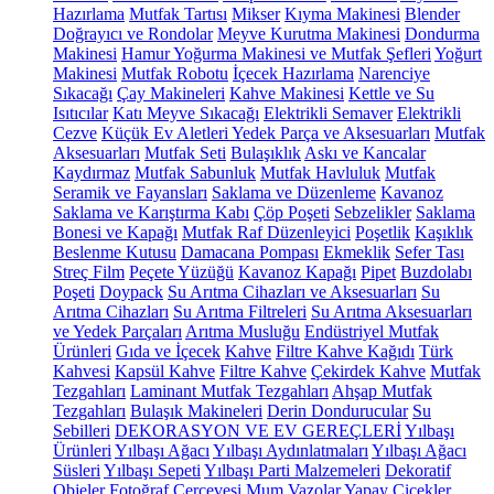
Hazırlama
Mutfak Tartısı
Mikser
Kıyma Makinesi
Blender
Doğrayıcı ve Rondolar
Meyve Kurutma Makinesi
Dondurma
Makinesi
Hamur Yoğurma Makinesi ve Mutfak Şefleri
Yoğurt
Makinesi
Mutfak Robotu
İçecek Hazırlama
Narenciye
Sıkacağı
Çay Makineleri
Kahve Makinesi
Kettle ve Su
Isıtıcılar
Katı Meyve Sıkacağı
Elektrikli Semaver
Elektrikli
Cezve
Küçük Ev Aletleri Yedek Parça ve Aksesuarları
Mutfak
Aksesuarları
Mutfak Seti
Bulaşıklık
Askı ve Kancalar
Kaydırmaz
Mutfak Sabunluk
Mutfak Havluluk
Mutfak
Seramik ve Fayansları
Saklama ve Düzenleme
Kavanoz
Saklama ve Karıştırma Kabı
Çöp Poşeti
Sebzelikler
Saklama
Bonesi ve Kapağı
Mutfak Raf Düzenleyici
Poşetlik
Kaşıklık
Beslenme Kutusu
Damacana Pompası
Ekmeklik
Sefer Tası
Streç Film
Peçete Yüzüğü
Kavanoz Kapağı
Pipet
Buzdolabı
Poşeti
Doypack
Su Arıtma Cihazları ve Aksesuarları
Su
Arıtma Cihazları
Su Arıtma Filtreleri
Su Arıtma Aksesuarları
ve Yedek Parçaları
Arıtma Musluğu
Endüstriyel Mutfak
Ürünleri
Gıda ve İçecek
Kahve
Filtre Kahve Kağıdı
Türk
Kahvesi
Kapsül Kahve
Filtre Kahve
Çekirdek Kahve
Mutfak
Tezgahları
Laminant Mutfak Tezgahları
Ahşap Mutfak
Tezgahları
Bulaşık Makineleri
Derin Dondurucular
Su
Sebilleri
DEKORASYON VE EV GEREÇLERİ
Yılbaşı
Ürünleri
Yılbaşı Ağacı
Yılbaşı Aydınlatmaları
Yılbaşı Ağacı
Süsleri
Yılbaşı Sepeti
Yılbaşı Parti Malzemeleri
Dekoratif
Objeler
Fotoğraf Çerçevesi
Mum
Vazolar
Yapay Çiçekler