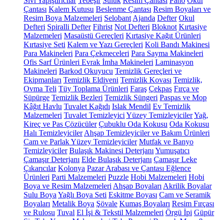
Sıvı Yapıştırıcılar
Tebeşir
Suluk
Resim Çantası
Pano
Okul
Çantası
Kalem Kutusu
Beslenme Çantası
Resim Boyaları ve
Resim Boya Malzemeleri
Selobant
Ajanda
Defter
Okul
Defteri
Spiralli Defter
Fihrist
Not Defteri
Bloknot
Kırtasiye
Malzemeleri
Masaüstü Gereçleri
Kırtasiye Kağıt Ürünleri
Kırtasiye Seti
Kalem ve Yazı Gereçleri
Koli Bandı Makinesi
Para Makineleri
Para Çekmeceleri
Para Sayma Makineleri
Ofis Sarf Ürünleri
Evrak İmha Makineleri
Laminasyon
Makineleri
Barkod Okuyucu
Temizlik Gereçleri ve
Ekipmanları
Temizlik Eldiveni
Temizlik Kovası
Temizlik,
Ovma Teli
Tüy Toplama Ürünleri
Faraş
Çekpas
Fırça ve
Süpürge
Temizlik Bezleri
Temizlik Süngeri
Paspas ve Mop
Kâğıt Havlu
Tuvalet Kağıdı
Islak Mendil
Ev Temizlik
Malzemeleri
Tuvalet Temizleyici
Yüzey Temizleyiciler
Yağ,
Kireç ve Pas Çözücüler
Çubuklu Oda Kokusu
Oda Kokusu
Halı Temizleyiciler
Ahşap Temizleyiciler ve Bakım Ürünleri
Cam ve Parlak Yüzey Temizleyiciler
Mutfak ve Banyo
Temizleyiciler
Bulaşık Makinesi Deterjanı
Yumuşatıcı
Çamaşır Deterjanı
Elde Bulaşık Deterjanı
Çamaşır Leke
Çıkarıcılar
Kolonya
Pazar Arabası ve Çantası
Eğlence
Ürünleri
Parti Malzemeleri
Puzzle
Hobi Malzemeleri
Hobi
Boya ve Resim Malzemeleri
Ahşap Boyaları
Akrilik Boyalar
Sulu Boya
Yağlı Boya Seti
Eskitme Boyası
Cam ve Seramik
Boyaları
Metalik Boya
Şövale
Kumaş Boyaları
Resim Fırçası
ve Rulosu
Tuval
El İşi & Tekstil Malzemeleri
Örgü İpi
Güpür