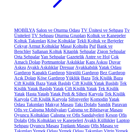
MOBİLYA
Salon ve Oturma Odası
TV Ünitesi ve Sehpası
Tv
Üniteleri
TV Sehpası
Oturma Grupları
Koltuk ve Kanepeler
Koltuk Takımları
Köşe Koltuklar
Tekli Koltuk ve Berjerler
Çekyat
Armut Koltuklar
Masaj Koltuğu
Puf
Bank ve
Benchler
Sallanan Koltuk
Kitaplık
Sehpalar
Zigon Sehpalar
Orta Sehpalar
Yan Sehpalar
Gazetelik
Antre ve Hol
Çok
Amaçlı Dolap
Portmantolar
Askılıklar
Kapı Askısı
Duvar
Askısı
Ayaklı Askılıklar
Dresuar
Ayakkabılık
Yatak Odası
Gardırop
Kapaklı Gardırop
Sürgülü Gardırop
Bez Gardırop
Açık Dolap
Köşe Gardırop
Yüklük
Baza
Tek Kişilik Baza
Çift Kişilik Baza
Yatak Başlığı
Çift Kişilik Yatak Başlığı
Tek
Kişilik Yatak Başlığı
Yatak
Çift Kişilik Yatak
Tek Kişilik
Yatak
Hasta Yatağı
Yatak Pedi & Şiltesi
Karyola
Tek Kişilik
Karyola
Çift Kişilik Karyola
Şifonyerler
Komodin
Yatak
Odası Takımları
Makyaj Masası
Takı Dolabı
Sandık
Paravan
Ofis ve Çalışma Mobilyaları
Çalışma ve Bilgisayar Masası
Oyuncu Koltukları
Çalışma ve Ofis Sandalyeleri
Keson
Ofis
Dolabı
Ofis Koltukları ve Kanepeleri
Ayaklı Küllükler
Laptop
Sehpası
Oyuncu Masası
Toplantı Masası
Ofis Masası ve
Takımları
Yemek Odası
Yemek Odası Takımları
Vitrin
Yemek