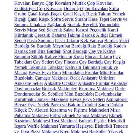
Kovaları
Banyo Çöp Kovaları
Mutfak Çöp Kovaları
Endüstriyel Çöp Kovaları
Dolap İçi Çöp Kovaları
Sofra
Grubu
Çatal,Kaşık,Bıçak
Çatal Kaşık Bıçak Takımı
Yemek
Bıçağı
Çatal
Kaşık
Sofra Servis
Sürahi
Kase
Tepsi
Servis ve
Sunum Tabakları
Yağdanlık
Sosluk, Reçellik
Yumurtalık
Servis Maşa Seti
Şekerlik
Salata Kasesi
Peçetelik
Karaf
Kürdanlık
Çerezlik
Baharat Takımı
Bardak Altlığı
Ekmek
Sepeti
Pasta Sunumu
Pasta Takımı
Kek Fanusu
Bardak
Viski
Bardağı
Su Bardağı
Meşrubat Bardağı
Rakı Bardağı
Kadeh
Bardak Seti
Bira Bardağı
Shot Bardağı
Çay ve Kahve
Sunumu
Sütlük
Kahve Fincanı
Kupa
Fincan Takımı
Çay
Tabakları
Çay Setleri
Çay Fincanı
Çay Bardağı
Çay Kaşığı
Yemek Takımları
Tabaklar
Kahvaltı Takımları
Suluk ve
Matara
Beyaz Eşya
Fırın
Mikrodalga Fırınlar
Mini Fırınlar
Buzdolabı
Çamaşır Makinesi
Ocak
Ankastre Ürünleri
Ankastre Setler
Ankastre Ocaklar
Ankastre Fırınlar
Ankastre
Davlumbazlar
Bulaşık Makineleri
Kurutma Makinesi
Derin
Dondurucular
Su Sebilleri
Mini Buzdolabı
Davlumbazlar
Kurutmalı Çamaşır Makinesi
Beyaz Eşya Setleri
Aspiratörler
Beyaz Eşya Yedek Parça ve Bakım Ürünleri
Şarap Dolabı
Küçük Ev Aletleri
Kızartma ve Pişirme Makineleri
Mısır
Patlatma Makinesi
Fritöz
Ekmek Yapma Makinesi
Ekmek
Kızartma Makinesi
Tost Makinesi
Buharlı Pişirici
Elektrikli
Izgara
Waffle Makinesi
Yumurta Haşlayıcı
Elektrikli Tencere
ve Tava
Pizza Makinesi
Krep Makinesi
Basküller
Yiyecek