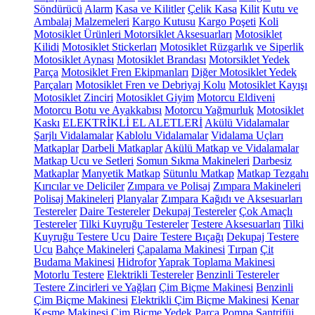
Söndürücü
Alarm
Kasa ve Kilitler
Çelik Kasa
Kilit
Kutu ve
Ambalaj Malzemeleri
Kargo Kutusu
Kargo Poşeti
Koli
Motosiklet Ürünleri
Motorsiklet Aksesuarları
Motosiklet
Kilidi
Motosiklet Stickerları
Motosiklet Rüzgarlık ve Siperlik
Motosiklet Aynası
Motosiklet Brandası
Motorsiklet Yedek
Parça
Motosiklet Fren Ekipmanları
Diğer Motosiklet Yedek
Parçaları
Motosiklet Fren ve Debriyaj Kolu
Motosiklet Kayışı
Motosiklet Zinciri
Motosiklet Giyim
Motorcu Eldiveni
Motorcu Botu ve Ayakkabısı
Motorcu Yağmurluk
Motosiklet
Kaskı
ELEKTRİKLİ EL ALETLERİ
Akülü Vidalamalar
Şarjlı Vidalamalar
Kablolu Vidalamalar
Vidalama Uçları
Matkaplar
Darbeli Matkaplar
Akülü Matkap ve Vidalamalar
Matkap Ucu ve Setleri
Somun Sıkma Makineleri
Darbesiz
Matkaplar
Manyetik Matkap
Sütunlu Matkap
Matkap Tezgahı
Kırıcılar ve Deliciler
Zımpara ve Polisaj
Zımpara Makineleri
Polisaj Makineleri
Planyalar
Zımpara Kağıdı ve Aksesuarları
Testereler
Daire Testereler
Dekupaj Testereler
Çok Amaçlı
Testereler
Tilki Kuyruğu Testereler
Testere Aksesuarları
Tilki
Kuyruğu Testere Ucu
Daire Testere Bıçağı
Dekupaj Testere
Ucu
Bahçe Makineleri
Çapalama Makinesi
Tırpan
Çit
Budama Makinesi
Hidrofor
Yaprak Toplama Makinesi
Motorlu Testere
Elektrikli Testereler
Benzinli Testereler
Testere Zincirleri ve Yağları
Çim Biçme Makinesi
Benzinli
Çim Biçme Makinesi
Elektrikli Çim Biçme Makinesi
Kenar
Kesme Makinesi
Çim Biçme Yedek Parça
Pompa
Santrifüj