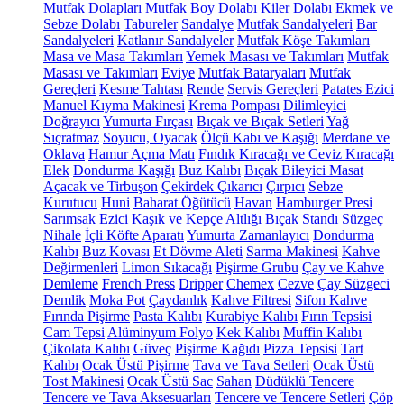
Mutfak Dolapları
Mutfak Boy Dolabı
Kiler Dolabı
Ekmek ve
Sebze Dolabı
Tabureler
Sandalye
Mutfak Sandalyeleri
Bar
Sandalyeleri
Katlanır Sandalyeler
Mutfak Köşe Takımları
Masa ve Masa Takımları
Yemek Masası ve Takımları
Mutfak
Masası ve Takımları
Eviye
Mutfak Bataryaları
Mutfak
Gereçleri
Kesme Tahtası
Rende
Servis Gereçleri
Patates Ezici
Manuel Kıyma Makinesi
Krema Pompası
Dilimleyici
Doğrayıcı
Yumurta Fırçası
Bıçak ve Bıçak Setleri
Yağ
Sıçratmaz
Soyucu, Oyacak
Ölçü Kabı ve Kaşığı
Merdane ve
Oklava
Hamur Açma Matı
Fındık Kıracağı ve Ceviz Kıracağı
Elek
Dondurma Kaşığı
Buz Kalıbı
Bıçak Bileyici Masat
Açacak ve Tirbuşon
Çekirdek Çıkarıcı
Çırpıcı
Sebze
Kurutucu
Huni
Baharat Öğütücü
Havan
Hamburger Presi
Sarımsak Ezici
Kaşık ve Kepçe Altlığı
Bıçak Standı
Süzgeç
Nihale
İçli Köfte Aparatı
Yumurta Zamanlayıcı
Dondurma
Kalıbı
Buz Kovası
Et Dövme Aleti
Sarma Makinesi
Kahve
Değirmenleri
Limon Sıkacağı
Pişirme Grubu
Çay ve Kahve
Demleme
French Press
Dripper
Chemex
Cezve
Çay Süzgeci
Demlik
Moka Pot
Çaydanlık
Kahve Filtresi
Sifon Kahve
Fırında Pişirme
Pasta Kalıbı
Kurabiye Kalıbı
Fırın Tepsisi
Cam Tepsi
Alüminyum Folyo
Kek Kalıbı
Muffin Kalıbı
Çikolata Kalıbı
Güveç
Pişirme Kağıdı
Pizza Tepsisi
Tart
Kalıbı
Ocak Üstü Pişirme
Tava ve Tava Setleri
Ocak Üstü
Tost Makinesi
Ocak Üstü Sac
Sahan
Düdüklü Tencere
Tencere ve Tava Aksesuarları
Tencere ve Tencere Setleri
Çöp