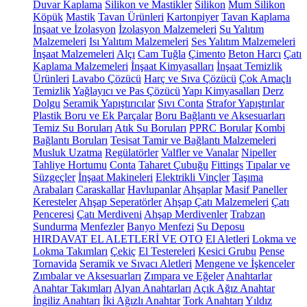
Duvar Kaplama
Silikon ve Mastikler
Silikon
Mum Silikon
Köpük
Mastik
Tavan Ürünleri
Kartonpiyer
Tavan Kaplama
İnşaat ve İzolasyon
İzolasyon Malzemeleri
Su Yalıtım
Malzemeleri
Isı Yalıtım Malzemeleri
Ses Yalıtım Malzemeleri
İnşaat Malzemeleri
Alçı
Cam Tuğla
Çimento
Beton Harcı
Çatı
Kaplama Malzemeleri
İnşaat Kimyasalları
İnşaat Temizlik
Ürünleri
Lavabo Çözücü
Harç ve Sıva Çözücü
Çok Amaçlı
Temizlik
Yağlayıcı ve Pas Çözücü
Yapı Kimyasalları
Derz
Dolgu
Seramik Yapıştırıcılar
Sıvı Conta
Strafor Yapıştırılar
Plastik Boru ve Ek Parçalar
Boru Bağlantı ve Aksesuarları
Temiz Su Boruları
Atık Su Boruları
PPRC Borular
Kombi
Bağlantı Boruları
Tesisat Tamir ve Bağlantı Malzemeleri
Musluk Uzatma
Regülatörler
Valfler ve Vanalar
Nipeller
Tahliye Hortumu
Conta
Taharet Çubuğu
Fittings
Tıpalar ve
Süzgeçler
İnşaat Makineleri
Elektrikli Vinçler
Taşıma
Arabaları
Caraskallar
Havlupanlar
Ahşaplar
Masif Paneller
Keresteler
Ahşap Seperatörler
Ahşap Çatı Malzemeleri
Çatı
Penceresi
Çatı Merdiveni
Ahşap Merdivenler
Trabzan
Sundurma
Menfezler
Banyo Menfezi
Su Deposu
HIRDAVAT EL ALETLERİ VE OTO
El Aletleri
Lokma ve
Lokma Takımları
Çekiç
El Testereleri
Kesici Grubu
Pense
Tornavida
Seramik ve Sıvacı Aletleri
Mengene ve İşkenceler
Zımbalar ve Aksesuarları
Zımpara ve Eğeler
Anahtarlar
Anahtar Takımları
Alyan Anahtarları
Açık Ağız Anahtar
İngiliz Anahtarı
İki Ağızlı Anahtar
Tork Anahtarı
Yıldız