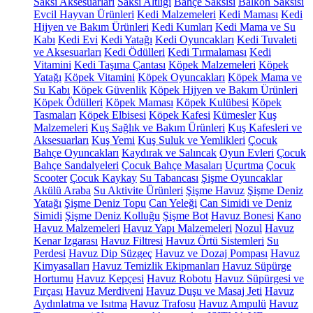
Saksı Aksesuarları
Saksı Altlığı
Bahçe Saksısı
Balkon Saksısı
Evcil Hayvan Ürünleri
Kedi Malzemeleri
Kedi Maması
Kedi
Hijyen ve Bakım Ürünleri
Kedi Kumları
Kedi Mama ve Su
Kabı
Kedi Evi
Kedi Yatağı
Kedi Oyuncakları
Kedi Tuvaleti
ve Aksesuarları
Kedi Ödülleri
Kedi Tırmalaması
Kedi
Vitamini
Kedi Taşıma Çantası
Köpek Malzemeleri
Köpek
Yatağı
Köpek Vitamini
Köpek Oyuncakları
Köpek Mama ve
Su Kabı
Köpek Güvenlik
Köpek Hijyen ve Bakım Ürünleri
Köpek Ödülleri
Köpek Maması
Köpek Kulübesi
Köpek
Tasmaları
Köpek Elbisesi
Köpek Kafesi
Kümesler
Kuş
Malzemeleri
Kuş Sağlık ve Bakım Ürünleri
Kuş Kafesleri ve
Aksesuarları
Kuş Yemi
Kuş Suluk ve Yemlikleri
Çocuk
Bahçe Oyuncakları
Kaydırak ve Salıncak
Oyun Evleri
Çocuk
Bahçe Sandalyeleri
Çocuk Bahçe Masaları
Uçurtma
Çocuk
Scooter
Çocuk Kaykay
Su Tabancası
Şişme Oyuncaklar
Akülü Araba
Su Aktivite Ürünleri
Şişme Havuz
Şişme Deniz
Yatağı
Şişme Deniz Topu
Can Yeleği
Can Simidi ve Deniz
Simidi
Şişme Deniz Kolluğu
Şişme Bot
Havuz Bonesi
Kano
Havuz Malzemeleri
Havuz Yapı Malzemeleri
Nozul
Havuz
Kenar Izgarası
Havuz Filtresi
Havuz Örtü Sistemleri
Su
Perdesi
Havuz Dip Süzgeç
Havuz ve Dozaj Pompası
Havuz
Kimyasalları
Havuz Temizlik Ekipmanları
Havuz Süpürge
Hortumu
Havuz Kepçesi
Havuz Robotu
Havuz Süpürgesi ve
Fırçası
Havuz Merdiveni
Havuz Duşu ve Masaj Jeti
Havuz
Aydınlatma ve Isıtma
Havuz Trafosu
Havuz Ampulü
Havuz