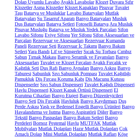
Dolap Uyumlu Lavabo
Ayaklı Lavabolar
Klozet
Duvara Sıfır
Klozetler
Asma Klozetler
Klozet Kapakları
Pisuvar
Tuvalet
Taşı
Batarya ve Musluklar
Lavabo Bataryaları
Mutfak
Bataryaları
Su Tasarruf Aparatı
Banyo Bataryaları
Musluk
Duş Bataryaları
Batarya Setleri
Fotoselli Batarya
Ara Musluk
Pisuvar Musluğu
Batarya ve Musluk Yedek Parçaları
Sifon
Lavabo Sifonu
Eviye Sifonu
Yer Sifonu
Sifon Aksesuarları ve
Parçaları
Rezervuar ve Aksesuarları
Rezervuar Kumanda
Paneli
Rezervuar Seti
Rezervuar İç Takımı
Banyo Bakım
Setleri
Yara Bandı
Lif ve Süngerler
Sıcak Su Torbası
Cımbız
Sabun
Tırnak Makası
Banyo Seramik ve Fayansları
Banyo
Aksesuarları
Tuvalet ve Klozet Fırçaları
Ayaklı Fırçalık ve
Kağıtlık Seti
Duş Rafı
Banyo Aynaları
Banyo Askısı
Banyo
Taburesi
Sabunluk
Sıvı Sabunluk Pompası
Tuvalet Kağıtlığı
Pamukluk
Diş Fırçası Koruma Kabı
Diş Macunu Kutusu
Dispenserler
Sıvı Sabun Dispenseri
Tuvalet Kağıdı Dispenseri
Havlu Dispenseri
Klozet Kapak Örtüsü Dispenseri
El
Kurutma Cihazları
Banyo Etajeri
Banyo Düzenleyicileri
Banyo Seti
Diş Fırçalık
Havluluk
Banyo Kaydırmazı
Duş
Perde Askısı
Yaşlı ve Bedensel Engelli Banyo Ürünleri
Banyo
Havalandırma ve Isıtma
Banyo Aspiratörü
Diğer
Banyo
Tekstil
Banyo Paspasları
Banyo Bakım Setleri
Banyo
Perdeleri
Bornoz
Peştemal
Havlu
MUTFAK
Mutfak
Mobilyaları
Mutfak Dolapları
Hazır Mutfak Dolapları
Çok
Amaçlı Dolap
Mini Mutfak Dolapları
Mutfak Rafları
Köşe