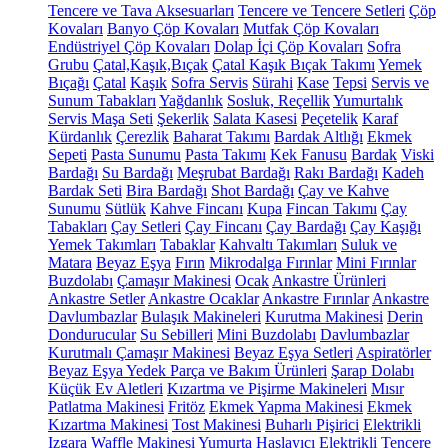
Tencere ve Tava Aksesuarları
Tencere ve Tencere Setleri
Çöp
Kovaları
Banyo Çöp Kovaları
Mutfak Çöp Kovaları
Endüstriyel Çöp Kovaları
Dolap İçi Çöp Kovaları
Sofra
Grubu
Çatal,Kaşık,Bıçak
Çatal Kaşık Bıçak Takımı
Yemek
Bıçağı
Çatal
Kaşık
Sofra Servis
Sürahi
Kase
Tepsi
Servis ve
Sunum Tabakları
Yağdanlık
Sosluk, Reçellik
Yumurtalık
Servis Maşa Seti
Şekerlik
Salata Kasesi
Peçetelik
Karaf
Kürdanlık
Çerezlik
Baharat Takımı
Bardak Altlığı
Ekmek
Sepeti
Pasta Sunumu
Pasta Takımı
Kek Fanusu
Bardak
Viski
Bardağı
Su Bardağı
Meşrubat Bardağı
Rakı Bardağı
Kadeh
Bardak Seti
Bira Bardağı
Shot Bardağı
Çay ve Kahve
Sunumu
Sütlük
Kahve Fincanı
Kupa
Fincan Takımı
Çay
Tabakları
Çay Setleri
Çay Fincanı
Çay Bardağı
Çay Kaşığı
Yemek Takımları
Tabaklar
Kahvaltı Takımları
Suluk ve
Matara
Beyaz Eşya
Fırın
Mikrodalga Fırınlar
Mini Fırınlar
Buzdolabı
Çamaşır Makinesi
Ocak
Ankastre Ürünleri
Ankastre Setler
Ankastre Ocaklar
Ankastre Fırınlar
Ankastre
Davlumbazlar
Bulaşık Makineleri
Kurutma Makinesi
Derin
Dondurucular
Su Sebilleri
Mini Buzdolabı
Davlumbazlar
Kurutmalı Çamaşır Makinesi
Beyaz Eşya Setleri
Aspiratörler
Beyaz Eşya Yedek Parça ve Bakım Ürünleri
Şarap Dolabı
Küçük Ev Aletleri
Kızartma ve Pişirme Makineleri
Mısır
Patlatma Makinesi
Fritöz
Ekmek Yapma Makinesi
Ekmek
Kızartma Makinesi
Tost Makinesi
Buharlı Pişirici
Elektrikli
Izgara
Waffle Makinesi
Yumurta Haşlayıcı
Elektrikli Tencere