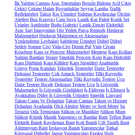
İlk Yardım Çantası
Araç Sigortaları
Benzin Bidonu
Acil Çıkış
Çekici
Çekme Halatı
Boyunluklar
Seyyar Lamba
Trafik
Reflektörleri
Takoz
Kış Ürünleri
Yağmur Kaydırıcılar
Ölçüm
Aletleri
Buz Kazıyıcı
Cam Suyu
Lastik Kar Paleti
Kışlık Set
Ürünler
Antifrizler
Buğu Giderici
Lastik Zinciri
Elektrikli
Araç Şarj İstasyonları
Oto Yedek Parça
Römork
Hırdavat
Malzemeleri
Hırdavat Malzemesi ve Aksesuarları
Yönlendirme Levhaları
Sabitleme Ürünleri
Dübel
Dübel
Setleri
Somun
Çivi
Vida-Çivi
Demir Pul
Vida
Civata
Köşebent
Kapı ve Pencere Malzemeleri
Menteşe
Kapı Kolları
Yalıtım Bantları
Stoper
Sineklik
Pencere Kolu
Kapı Hidroliği
Kapı Dürbünü
Kapı Kilitleri
Kapı Sürgüleri
Anahtarlık
Gönye
Posta Kutuları
Tekerlek
Testereler
Daire Testereler
Dekupaj Testereler
Çok Amaçlı Testereler
Tilki Kuyruğu
Testereler
Testere Aksesuarları
Tilki Kuyruğu Testere Ucu
Daire Testere Bıçağı
Dekupaj Testere Ucu
İş Güvenlik
Malzemeleri
İş Güvenlik Gözlükleri
İş Eldiveni
İş Elbisesi
İş
Ayakkabısı
Diğer İş Güvenlik Ürünleri
Siperlik
Lanyard
Takım Çanta Ve Dolapları
Takım Çantası
Takım ve Hizmet
Dolapları
Avadanlık
Ölçü Aletleri
Metre ve Şerit Metre
Su
Terazisi
Oda Termostatı
Silikon ve Mastikler
Silikon
Mum
Silikon
Köpük
Mastik
Yapıştırıcı ve Bantlar
Bant
Teflon Bant
Elektrik Bandı
Kaydırmaz Bant
Koli Bandı
Çift Taraflı Bant
Alüminyum Bant
İzolasyon Bandı
Yapıştırıcılar
Tutkal
Kimyasal Dübeller
Japon Yapıştırıcıları
Epoksi
Hızlı