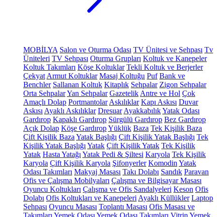
MOBİLYA
Salon ve Oturma Odası
TV Ünitesi ve Sehpası
Tv
Üniteleri
TV Sehpası
Oturma Grupları
Koltuk ve Kanepeler
Koltuk Takımları
Köşe Koltuklar
Tekli Koltuk ve Berjerler
Çekyat
Armut Koltuklar
Masaj Koltuğu
Puf
Bank ve
Benchler
Sallanan Koltuk
Kitaplık
Sehpalar
Zigon Sehpalar
Orta Sehpalar
Yan Sehpalar
Gazetelik
Antre ve Hol
Çok
Amaçlı Dolap
Portmantolar
Askılıklar
Kapı Askısı
Duvar
Askısı
Ayaklı Askılıklar
Dresuar
Ayakkabılık
Yatak Odası
Gardırop
Kapaklı Gardırop
Sürgülü Gardırop
Bez Gardırop
Açık Dolap
Köşe Gardırop
Yüklük
Baza
Tek Kişilik Baza
Çift Kişilik Baza
Yatak Başlığı
Çift Kişilik Yatak Başlığı
Tek
Kişilik Yatak Başlığı
Yatak
Çift Kişilik Yatak
Tek Kişilik
Yatak
Hasta Yatağı
Yatak Pedi & Şiltesi
Karyola
Tek Kişilik
Karyola
Çift Kişilik Karyola
Şifonyerler
Komodin
Yatak
Odası Takımları
Makyaj Masası
Takı Dolabı
Sandık
Paravan
Ofis ve Çalışma Mobilyaları
Çalışma ve Bilgisayar Masası
Oyuncu Koltukları
Çalışma ve Ofis Sandalyeleri
Keson
Ofis
Dolabı
Ofis Koltukları ve Kanepeleri
Ayaklı Küllükler
Laptop
Sehpası
Oyuncu Masası
Toplantı Masası
Ofis Masası ve
Takımları
Yemek Odası
Yemek Odası Takımları
Vitrin
Yemek