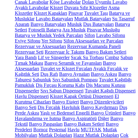
Çanak Lavabolar
Köşe Lavabolar
Dolap Uyumlu Lavabo
Ayaklı Lavabolar
Klozet
Duvara Sıfır Klozetler
Asma
Klozetler
Klozet Kapakları
Pisuvar
Tuvalet Taşı
Batarya ve
Musluklar
Lavabo Bataryaları
Mutfak Bataryaları
Su Tasarruf
Aparatı
Banyo Bataryaları
Musluk
Duş Bataryaları
Batarya
Setleri
Fotoselli Batarya
Ara Musluk
Pisuvar Musluğu
Batarya ve Musluk Yedek Parçaları
Sifon
Lavabo Sifonu
Eviye Sifonu
Yer Sifonu
Sifon Aksesuarları ve Parçaları
Rezervuar ve Aksesuarları
Rezervuar Kumanda Paneli
Rezervuar Seti
Rezervuar İç Takımı
Banyo Bakım Setleri
Yara Bandı
Lif ve Süngerler
Sıcak Su Torbası
Cımbız
Sabun
Tırnak Makası
Banyo Seramik ve Fayansları
Banyo
Aksesuarları
Tuvalet ve Klozet Fırçaları
Ayaklı Fırçalık ve
Kağıtlık Seti
Duş Rafı
Banyo Aynaları
Banyo Askısı
Banyo
Taburesi
Sabunluk
Sıvı Sabunluk Pompası
Tuvalet Kağıtlığı
Pamukluk
Diş Fırçası Koruma Kabı
Diş Macunu Kutusu
Dispenserler
Sıvı Sabun Dispenseri
Tuvalet Kağıdı Dispenseri
Havlu Dispenseri
Klozet Kapak Örtüsü Dispenseri
El
Kurutma Cihazları
Banyo Etajeri
Banyo Düzenleyicileri
Banyo Seti
Diş Fırçalık
Havluluk
Banyo Kaydırmazı
Duş
Perde Askısı
Yaşlı ve Bedensel Engelli Banyo Ürünleri
Banyo
Havalandırma ve Isıtma
Banyo Aspiratörü
Diğer
Banyo
Tekstil
Banyo Paspasları
Banyo Bakım Setleri
Banyo
Perdeleri
Bornoz
Peştemal
Havlu
MUTFAK
Mutfak
Mobilyaları
Mutfak Dolapları
Hazır Mutfak Dolapları
Çok