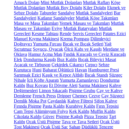
Amaçlı Dolap
Mini Mutfak Dolapları
Mutfak Rafları
Köşe
Mutfak Dolapları
Mutfak Boy Dolabı
Kiler Dolabı
Ekmek ve
Sebze Dolabı
Tabureler
Sandalye
Mutfak Sandalyeleri
Bar
Sandalyeleri
Katlanır Sandalyeler
Mutfak Köşe Takımları
Masa ve Masa Takımları
Yemek Masası ve Takımları
Mutfak
Masası ve Takımları
Eviye
Mutfak Bataryaları
Mutfak
Gereçleri
Kesme Tahtası
Rende
Servis Gereçleri
Patates Ezici
Manuel Kıyma Makinesi
Krema Pompası
Dilimleyici
Doğrayıcı
Yumurta Fırçası
Bıçak ve Bıçak Setleri
Yağ
Sıçratmaz
Soyucu, Oyacak
Ölçü Kabı ve Kaşığı
Merdane ve
Oklava
Hamur Açma Matı
Fındık Kıracağı ve Ceviz Kıracağı
Elek
Dondurma Kaşığı
Buz Kalıbı
Bıçak Bileyici Masat
Açacak ve Tirbuşon
Çekirdek Çıkarıcı
Çırpıcı
Sebze
Kurutucu
Huni
Baharat Öğütücü
Havan
Hamburger Presi
Sarımsak Ezici
Kaşık ve Kepçe Altlığı
Bıçak Standı
Süzgeç
Nihale
İçli Köfte Aparatı
Yumurta Zamanlayıcı
Dondurma
Kalıbı
Buz Kovası
Et Dövme Aleti
Sarma Makinesi
Kahve
Değirmenleri
Limon Sıkacağı
Pişirme Grubu
Çay ve Kahve
Demleme
French Press
Dripper
Chemex
Cezve
Çay Süzgeci
Demlik
Moka Pot
Çaydanlık
Kahve Filtresi
Sifon Kahve
Fırında Pişirme
Pasta Kalıbı
Kurabiye Kalıbı
Fırın Tepsisi
Cam Tepsi
Alüminyum Folyo
Kek Kalıbı
Muffin Kalıbı
Çikolata Kalıbı
Güveç
Pişirme Kağıdı
Pizza Tepsisi
Tart
Kalıbı
Ocak Üstü Pişirme
Tava ve Tava Setleri
Ocak Üstü
Tost Makinesi
Ocak Üstü Sac
Sahan
Düdüklü Tencere