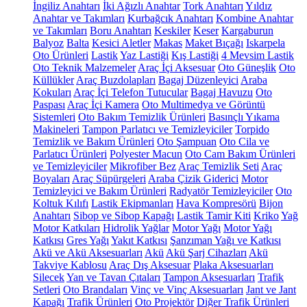
İngiliz Anahtarı
İki Ağızlı Anahtar
Tork Anahtarı
Yıldız
Anahtar ve Takımları
Kurbağcık Anahtarı
Kombine Anahtar
ve Takımları
Boru Anahtarı
Keskiler
Keser
Kargaburun
Balyoz
Balta
Kesici Aletler
Makas
Maket Bıçağı
Iskarpela
Oto Ürünleri
Lastik
Yaz Lastiği
Kış Lastiği
4 Mevsim Lastik
Oto Teknik Malzemeler
Araç İçi Aksesuar
Oto Güneşlik
Oto
Küllükler
Araç Buzdolapları
Bagaj Düzenleyici
Araba
Kokuları
Araç İçi Telefon Tutucular
Bagaj Havuzu
Oto
Paspası
Araç İçi Kamera
Oto Multimedya ve Görüntü
Sistemleri
Oto Bakım Temizlik Ürünleri
Basınçlı Yıkama
Makineleri
Tampon Parlatıcı ve Temizleyiciler
Torpido
Temizlik ve Bakım Ürünleri
Oto Şampuan
Oto Cila ve
Parlatıcı Ürünleri
Polyester Macun
Oto Cam Bakım Ürünleri
ve Temizleyiciler
Mikrofiber Bez
Araç Temizlik Seti
Araç
Boyaları
Araç Süpürgeleri
Araba Çizik Giderici
Motor
Temizleyici ve Bakım Ürünleri
Radyatör Temizleyiciler
Oto
Koltuk Kılıfı
Lastik Ekipmanları
Hava Kompresörü
Bijon
Anahtarı
Sibop ve Sibop Kapağı
Lastik Tamir Kiti
Kriko
Yağ
Motor Katkıları
Hidrolik Yağlar
Motor Yağı
Motor Yağı
Katkısı
Gres Yağı
Yakıt Katkısı
Şanzıman Yağı ve Katkısı
Akü ve Akü Aksesuarları
Akü
Akü Şarj Cihazları
Akü
Takviye Kablosu
Araç Dış Aksesuar
Plaka Aksesuarları
Silecek
Yan ve Tavan Çıtaları
Tampon Aksesuarları
Trafik
Setleri
Oto Brandaları
Vinç ve Vinç Aksesuarları
Jant ve Jant
Kapağı
Trafik Ürünleri
Oto Projektör
Diğer Trafik Ürünleri