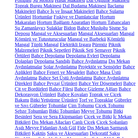
Pompası
Su Motoru
Hasat Makinesi
Dal Öğütme Makinesi
Toprak Burgu Makinesi
Dal Budama Makinesi
İlaçlama
Makineleri
Bahçe İş ve İnşaat Makineleri
Bahçe Sulama
Ürünleri
Hortumlar
Fıskiye ve Damlatıcılar
Hortum
Makaraları
Hortum Bağlantı Aparatları
Hortum Tabancaları
Su Zamanlayıcı
Sulaklar
Bidon
Bahçe Musluğu
Şişme Su
Deposu
Mangal ve Aksesuarları
Mangal Aksesuarları
Mangal
Kömürü ve Tutuşturucular
Mangal ve Barbekü
Kömürlü
Mangal
Tüplü Mangal
Elektrikli Izgara
Pürmüz
Piknik
Malzemeleri
Piknik Sepetleri
Piknik Seti
Semaver
Piknik
Örtüleri
Bahçe Depolama
Depolama Evleri
Depolama
Dolapları
Depolama Sandığı
Bahçe Aydınlatma
Dış Mekan
Aydınlatmalar
Solar Aydınlatma
Projektör ve Sensörler
Bahçe
Aplikleri
Bahçe Feneri ve Meşaleler
Bahçe Masa Üstü
Aydınlatma
Bahçe Set Üstü Aydınlatma
Bahçe Aydınlatma
Direkleri
Bahçe Peyzaj Ürünleri
Bahçe Yer Döşemeleri
Bahçe
Çit ve Bordürleri
Bahçe Filesi
Bahçe Gizleme Ağları
Bahçe
Dekorasyon Ürünleri
Bahçe Kovaları
Toprak ve Çiçek
Bakımı
Bitki Yetiştirme Ürünleri
Torf ve Topraklar
Gübreler
ve Sıvı Gübreler
Tohumlar
Çim Tohumu
Çiçek Tohumu
Sebze Tohumları
Bitki Tohumları
Meyve Tohumu
Bitki
Besinleri
Sera ve Sera Ekipmanları
Çiçek ve Bitki
İç Mekan
Bitkileri
Dış Mekan Ağaçları
Canlı Çiçek
Çiçek Soğanları
Aşılı Meyve Fidanları
Aşılı Gül
Fide
Dış Mekan Sarmaşık
Bitkileri
Kaktüs
Saksı ve Aksesuarları
Dekoratif Saksı