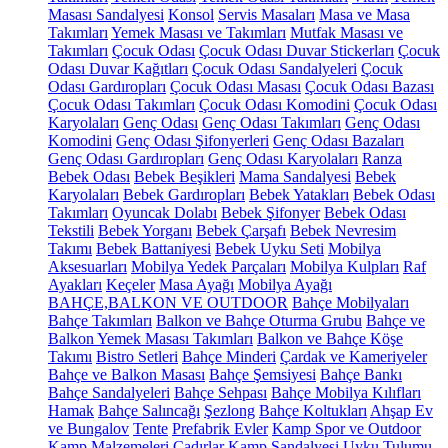
Masası Sandalyesi
Konsol
Servis Masaları
Masa ve Masa
Takımları
Yemek Masası ve Takımları
Mutfak Masası ve
Takımları
Çocuk Odası
Çocuk Odası Duvar Stickerları
Çocuk
Odası Duvar Kağıtları
Çocuk Odası Sandalyeleri
Çocuk
Odası Gardıropları
Çocuk Odası Masası
Çocuk Odası Bazası
Çocuk Odası Takımları
Çocuk Odası Komodini
Çocuk Odası
Karyolaları
Genç Odası
Genç Odası Takımları
Genç Odası
Komodini
Genç Odası Şifonyerleri
Genç Odası Bazaları
Genç Odası Gardıropları
Genç Odası Karyolaları
Ranza
Bebek Odası
Bebek Beşikleri
Mama Sandalyesi
Bebek
Karyolaları
Bebek Gardıropları
Bebek Yatakları
Bebek Odası
Takımları
Oyuncak Dolabı
Bebek Şifonyer
Bebek Odası
Tekstili
Bebek Yorganı
Bebek Çarşafı
Bebek Nevresim
Takımı
Bebek Battaniyesi
Bebek Uyku Seti
Mobilya
Aksesuarları
Mobilya Yedek Parçaları
Mobilya Kulpları
Raf
Ayakları
Keçeler
Masa Ayağı
Mobilya Ayağı
BAHÇE,BALKON VE OUTDOOR
Bahçe Mobilyaları
Bahçe Takımları
Balkon ve Bahçe Oturma Grubu
Bahçe ve
Balkon Yemek Masası Takımları
Balkon ve Bahçe Köşe
Takımı
Bistro Setleri
Bahçe Minderi
Çardak ve Kameriyeler
Bahçe ve Balkon Masası
Bahçe Şemsiyesi
Bahçe Bankı
Bahçe Sandalyeleri
Bahçe Sehpası
Bahçe Mobilya Kılıfları
Hamak
Bahçe Salıncağı
Şezlong
Bahçe Koltukları
Ahşap Ev
ve Bungalov
Tente
Prefabrik Evler
Kamp Spor ve Outdoor
Kamp Malzemeleri
Çadırlar
Kamp Sandalyesi
Uyku Tulumu