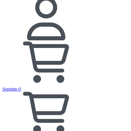
Sepetim
0