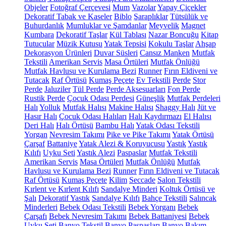
Objeler
Fotoğraf Çerçevesi
Mum
Vazolar
Yapay Çiçekler
Dekoratif Tabak ve Kaseler
Biblo
Şaraplıklar
Tütsülük ve
Buhurdanlık
Mumluklar ve Şamdanlar
Meyvelik
Magnet
Kumbara
Dekoratif Taşlar
Kül Tablası
Nazar Boncuğu
Kitap
Tutucular
Müzik Kutusu
Yatak Tepsisi
Kokulu Taşlar
Ahşap
Dekorasyon Ürünleri
Duvar Süsleri
Cansız Manken
Mutfak
Tekstili
Amerikan Servis
Masa Örtüleri
Mutfak Önlüğü
Mutfak Havlusu ve Kurulama Bezi
Runner
Fırın Eldiveni ve
Tutacak
Raf Örtüsü
Kumaş Peçete
Ev Tekstili
Perde
Stor
Perde
Jaluziler
Tül Perde
Perde Aksesuarları
Fon Perde
Rustik Perde
Çocuk Odası Perdesi
Güneşlik
Mutfak Perdeleri
Halı
Yolluk
Mutfak Halısı
Makine Halısı
Shaggy Halı
Jüt ve
Hasır Halı
Çocuk Odası Halıları
Halı Kaydırmazı
El Halısı
Deri Halı
Halı Örtüsü
Bambu Halı
Yatak Odası Tekstili
Yorgan
Nevresim Takımı
Pike ve Pike Takımı
Yatak Örtüsü
Çarşaf
Battaniye
Yatak Alezi & Koruyucusu
Yastık
Yastık
Kılıfı
Uyku Seti
Yastık Alezi
Paspaslar
Mutfak Tekstili
Amerikan Servis
Masa Örtüleri
Mutfak Önlüğü
Mutfak
Havlusu ve Kurulama Bezi
Runner
Fırın Eldiveni ve Tutacak
Raf Örtüsü
Kumaş Peçete
Kilim
Seccade
Salon Tekstili
Kırlent ve Kırlent Kılıfı
Sandalye Minderi
Koltuk Örtüsü ve
Şalı
Dekoratif Yastık
Sandalye Kılıfı
Bahçe Tekstili
Salıncak
Minderleri
Bebek Odası Tekstili
Bebek Yorganı
Bebek
Çarşafı
Bebek Nevresim Takımı
Bebek Battaniyesi
Bebek
Uyku Seti
Banyo Tekstil
Banyo Paspasları
Banyo Bakım