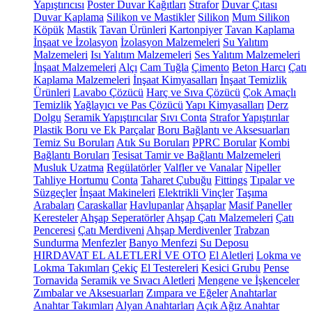
Yapıştırıcısı
Poster Duvar Kağıtları
Strafor
Duvar Çıtası
Duvar Kaplama
Silikon ve Mastikler
Silikon
Mum Silikon
Köpük
Mastik
Tavan Ürünleri
Kartonpiyer
Tavan Kaplama
İnşaat ve İzolasyon
İzolasyon Malzemeleri
Su Yalıtım
Malzemeleri
Isı Yalıtım Malzemeleri
Ses Yalıtım Malzemeleri
İnşaat Malzemeleri
Alçı
Cam Tuğla
Çimento
Beton Harcı
Çatı
Kaplama Malzemeleri
İnşaat Kimyasalları
İnşaat Temizlik
Ürünleri
Lavabo Çözücü
Harç ve Sıva Çözücü
Çok Amaçlı
Temizlik
Yağlayıcı ve Pas Çözücü
Yapı Kimyasalları
Derz
Dolgu
Seramik Yapıştırıcılar
Sıvı Conta
Strafor Yapıştırılar
Plastik Boru ve Ek Parçalar
Boru Bağlantı ve Aksesuarları
Temiz Su Boruları
Atık Su Boruları
PPRC Borular
Kombi
Bağlantı Boruları
Tesisat Tamir ve Bağlantı Malzemeleri
Musluk Uzatma
Regülatörler
Valfler ve Vanalar
Nipeller
Tahliye Hortumu
Conta
Taharet Çubuğu
Fittings
Tıpalar ve
Süzgeçler
İnşaat Makineleri
Elektrikli Vinçler
Taşıma
Arabaları
Caraskallar
Havlupanlar
Ahşaplar
Masif Paneller
Keresteler
Ahşap Seperatörler
Ahşap Çatı Malzemeleri
Çatı
Penceresi
Çatı Merdiveni
Ahşap Merdivenler
Trabzan
Sundurma
Menfezler
Banyo Menfezi
Su Deposu
HIRDAVAT EL ALETLERİ VE OTO
El Aletleri
Lokma ve
Lokma Takımları
Çekiç
El Testereleri
Kesici Grubu
Pense
Tornavida
Seramik ve Sıvacı Aletleri
Mengene ve İşkenceler
Zımbalar ve Aksesuarları
Zımpara ve Eğeler
Anahtarlar
Anahtar Takımları
Alyan Anahtarları
Açık Ağız Anahtar