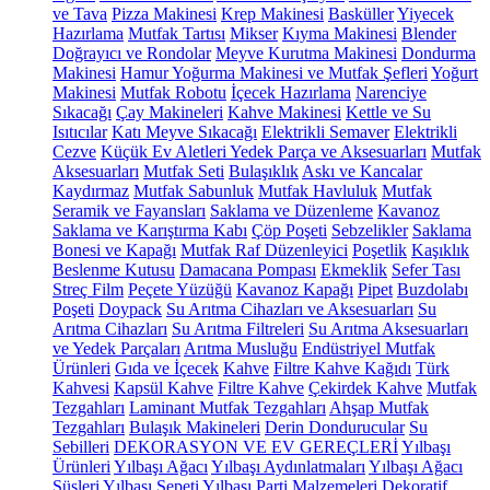
ve Tava
Pizza Makinesi
Krep Makinesi
Basküller
Yiyecek
Hazırlama
Mutfak Tartısı
Mikser
Kıyma Makinesi
Blender
Doğrayıcı ve Rondolar
Meyve Kurutma Makinesi
Dondurma
Makinesi
Hamur Yoğurma Makinesi ve Mutfak Şefleri
Yoğurt
Makinesi
Mutfak Robotu
İçecek Hazırlama
Narenciye
Sıkacağı
Çay Makineleri
Kahve Makinesi
Kettle ve Su
Isıtıcılar
Katı Meyve Sıkacağı
Elektrikli Semaver
Elektrikli
Cezve
Küçük Ev Aletleri Yedek Parça ve Aksesuarları
Mutfak
Aksesuarları
Mutfak Seti
Bulaşıklık
Askı ve Kancalar
Kaydırmaz
Mutfak Sabunluk
Mutfak Havluluk
Mutfak
Seramik ve Fayansları
Saklama ve Düzenleme
Kavanoz
Saklama ve Karıştırma Kabı
Çöp Poşeti
Sebzelikler
Saklama
Bonesi ve Kapağı
Mutfak Raf Düzenleyici
Poşetlik
Kaşıklık
Beslenme Kutusu
Damacana Pompası
Ekmeklik
Sefer Tası
Streç Film
Peçete Yüzüğü
Kavanoz Kapağı
Pipet
Buzdolabı
Poşeti
Doypack
Su Arıtma Cihazları ve Aksesuarları
Su
Arıtma Cihazları
Su Arıtma Filtreleri
Su Arıtma Aksesuarları
ve Yedek Parçaları
Arıtma Musluğu
Endüstriyel Mutfak
Ürünleri
Gıda ve İçecek
Kahve
Filtre Kahve Kağıdı
Türk
Kahvesi
Kapsül Kahve
Filtre Kahve
Çekirdek Kahve
Mutfak
Tezgahları
Laminant Mutfak Tezgahları
Ahşap Mutfak
Tezgahları
Bulaşık Makineleri
Derin Dondurucular
Su
Sebilleri
DEKORASYON VE EV GEREÇLERİ
Yılbaşı
Ürünleri
Yılbaşı Ağacı
Yılbaşı Aydınlatmaları
Yılbaşı Ağacı
Süsleri
Yılbaşı Sepeti
Yılbaşı Parti Malzemeleri
Dekoratif