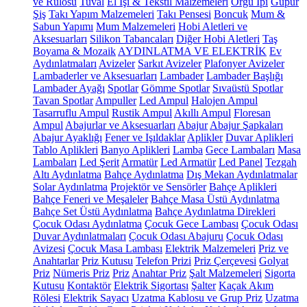
ve Rulosu
Tuval
El İşi & Tekstil Malzemeleri
Örgü İpi
Güpür
Şiş
Takı Yapım Malzemeleri
Takı Pensesi
Boncuk
Mum &
Sabun Yapımı
Mum Malzemeleri
Hobi Aletleri ve
Aksesuarları
Silikon Tabancaları
Diğer Hobi Aletleri
Taş
Boyama & Mozaik
AYDINLATMA VE ELEKTRİK
Ev
Aydınlatmaları
Avizeler
Sarkıt Avizeler
Plafonyer Avizeler
Lambaderler ve Aksesuarları
Lambader
Lambader Başlığı
Lambader Ayağı
Spotlar
Gömme Spotlar
Sıvaüstü Spotlar
Tavan Spotlar
Ampuller
Led Ampul
Halojen Ampul
Tasarruflu Ampul
Rustik Ampul
Akıllı Ampul
Floresan
Ampul
Abajurlar ve Aksesuarları
Abajur
Abajur Şapkaları
Abajur Ayaklığı
Fener ve Işıldaklar
Aplikler
Duvar Aplikleri
Tablo Aplikleri
Banyo Aplikleri
Lamba
Gece Lambaları
Masa
Lambaları
Led Şerit
Armatür
Led Armatür
Led Panel
Tezgah
Altı Aydınlatma
Bahçe Aydınlatma
Dış Mekan Aydınlatmalar
Solar Aydınlatma
Projektör ve Sensörler
Bahçe Aplikleri
Bahçe Feneri ve Meşaleler
Bahçe Masa Üstü Aydınlatma
Bahçe Set Üstü Aydınlatma
Bahçe Aydınlatma Direkleri
Çocuk Odası Aydınlatma
Çocuk Gece Lambası
Çocuk Odası
Duvar Aydınlatmaları
Çocuk Odası Abajuru
Çocuk Odası
Avizesi
Çocuk Masa Lambası
Elektrik Malzemeleri
Priz ve
Anahtarlar
Priz Kutusu
Telefon Prizi
Priz Çerçevesi
Golyat
Priz
Nümeris Priz
Priz
Anahtar Priz
Şalt Malzemeleri
Sigorta
Kutusu
Kontaktör
Elektrik Sigortası
Şalter
Kaçak Akım
Rölesi
Elektrik Sayacı
Uzatma Kablosu ve Grup Priz
Uzatma