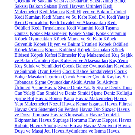
Çiçeklik ve Saksılık
Saksı Aksesuarları
Saksı Altlığı
Bahçe
Saksısı
Balkon Saksısı
Evcil Hayvan Ürünleri
Kedi
Malzemeleri
Kedi Maması
Kedi Hijyen ve Bakım Ürünleri
Kedi Kumları
Kedi Mama ve Su Kabı
Kedi Evi
Kedi Yatağı
Kedi Oyuncakları
Kedi Tuvaleti ve Aksesuarları
Kedi
Ödülleri
Kedi Tırmalaması
Kedi Vitamini
Kedi Taşıma
Çantası
Köpek Malzemeleri
Köpek Yatağı
Köpek Vitamini
Köpek Oyuncakları
Köpek Mama ve Su Kabı
Köpek
Güvenlik
Köpek Hijyen ve Bakım Ürünleri
Köpek Ödülleri
Köpek Maması
Köpek Kulübesi
Köpek Tasmaları
Köpek
Elbisesi
Köpek Kafesi
Kümesler
Kuş Malzemeleri
Kuş Sağlık
ve Bakım Ürünleri
Kuş Kafesleri ve Aksesuarları
Kuş Yemi
Kuş Suluk ve Yemlikleri
Çocuk Bahçe Oyuncakları
Kaydırak
ve Salıncak
Oyun Evleri
Çocuk Bahçe Sandalyeleri
Çocuk
Bahçe Masaları
Uçurtma
Çocuk Scooter
Çocuk Kaykay
Su
Tabancası
Şişme Oyuncaklar
Akülü Araba
Su Aktivite
Ürünleri
Şişme Havuz
Şişme Deniz Yatağı
Şişme Deniz Topu
Can Yeleği
Can Simidi ve Deniz Simidi
Şişme Deniz Kolluğu
Şişme Bot
Havuz Bonesi
Kano
Havuz Malzemeleri
Havuz
Yapı Malzemeleri
Nozul
Havuz Kenar Izgarası
Havuz Filtresi
Havuz Örtü Sistemleri
Su Perdesi
Havuz Dip Süzgeç
Havuz
ve Dozaj Pompası
Havuz Kimyasalları
Havuz Temizlik
Ekipmanları
Havuz Süpürge Hortumu
Havuz Kepçesi
Havuz
Robotu
Havuz Süpürgesi ve Fırçası
Havuz Merdiveni
Havuz
Duşu ve Masaj Jeti
Havuz Aydınlatma ve Isıtma
Havuz