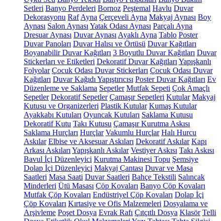
Setleri
Banyo Perdeleri
Bornoz
Peştemal
Havlu
Duvar
Dekorasyonu
Raf
Ayna
Çerçeveli Ayna
Makyaj Aynası
Boy
Aynası
Salon Aynası
Yatak Odası Aynası
Parçalı Ayna
Dresuar Aynası
Duvar Aynası
Ayaklı Ayna
Tablo
Poster
Duvar Panoları
Duvar Halısı ve Örtüsü
Duvar Kağıtları
Boyanabilir Duvar Kağıtları
3 Boyutlu Duvar Kağıtları
Duvar
Stickerları ve Etiketleri
Dekoratif Duvar Kağıtları
Yapışkanlı
Folyolar
Çocuk Odası Duvar Stickerları
Çocuk Odası Duvar
Kağıtları
Duvar Kağıdı Yapıştırıcısı
Poster Duvar Kağıtları
Ev
Düzenleme ve Saklama
Sepetler
Mutfak Sepeti
Çok Amaçlı
Sepetler
Dekoratif Sepetler
Çamaşır Sepetleri
Kutular
Makyaj
Kutusu ve Organizerleri
Plastik Kutular
Kumaş Kutular
Ayakkabı Kutuları
Oyuncak Kutuları
Saklama Kutusu
Dekoratif Kutu
Takı Kutusu
Çamaşır Kurutma Askısı
Saklama Hurçları
Hurçlar
Vakumlu Hurçlar
Halı Hurcu
Askılar
Elbise ve Aksesuar Askıları
Dekoratif Askılar
Kapı
Arkası Askıları
Yapışkanlı Askılar
Vestiyer Askısı
Takı Askısı
Bavul İçi Düzenleyici
Kurutma Makinesi Topu
Şemsiye
Dolap İçi Düzenleyici
Makyaj Çantası
Duvar ve Masa
Saatleri
Masa Saati
Duvar Saatleri
Bahçe Tekstili
Salıncak
Minderleri
Ütü Masası
Çöp Kovaları
Banyo Çöp Kovaları
Mutfak Çöp Kovaları
Endüstriyel Çöp Kovaları
Dolap İçi
Çöp Kovaları
Kırtasiye ve Ofis Malzemeleri
Dosyalama ve
Arşivleme
Poşet Dosya
Evrak Rafı
Çıtçıtlı Dosya
Klasör
Telli