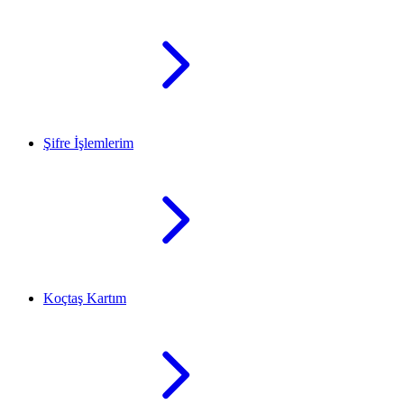
Şifre İşlemlerim
Koçtaş Kartım