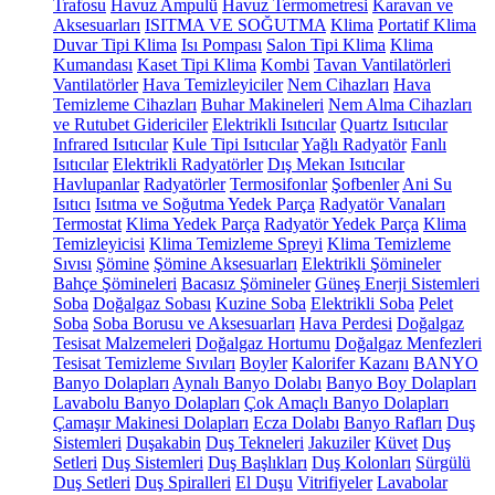
Trafosu
Havuz Ampulü
Havuz Termometresi
Karavan ve
Aksesuarları
ISITMA VE SOĞUTMA
Klima
Portatif Klima
Duvar Tipi Klima
Isı Pompası
Salon Tipi Klima
Klima
Kumandası
Kaset Tipi Klima
Kombi
Tavan Vantilatörleri
Vantilatörler
Hava Temizleyiciler
Nem Cihazları
Hava
Temizleme Cihazları
Buhar Makineleri
Nem Alma Cihazları
ve Rutubet Gidericiler
Elektrikli Isıtıcılar
Quartz Isıtıcılar
Infrared Isıtıcılar
Kule Tipi Isıtıcılar
Yağlı Radyatör
Fanlı
Isıtıcılar
Elektrikli Radyatörler
Dış Mekan Isıtıcılar
Havlupanlar
Radyatörler
Termosifonlar
Şofbenler
Ani Su
Isıtıcı
Isıtma ve Soğutma Yedek Parça
Radyatör Vanaları
Termostat
Klima Yedek Parça
Radyatör Yedek Parça
Klima
Temizleyicisi
Klima Temizleme Spreyi
Klima Temizleme
Sıvısı
Şömine
Şömine Aksesuarları
Elektrikli Şömineler
Bahçe Şömineleri
Bacasız Şömineler
Güneş Enerji Sistemleri
Soba
Doğalgaz Sobası
Kuzine Soba
Elektrikli Soba
Pelet
Soba
Soba Borusu ve Aksesuarları
Hava Perdesi
Doğalgaz
Tesisat Malzemeleri
Doğalgaz Hortumu
Doğalgaz Menfezleri
Tesisat Temizleme Sıvıları
Boyler
Kalorifer Kazanı
BANYO
Banyo Dolapları
Aynalı Banyo Dolabı
Banyo Boy Dolapları
Lavabolu Banyo Dolapları
Çok Amaçlı Banyo Dolapları
Çamaşır Makinesi Dolapları
Ecza Dolabı
Banyo Rafları
Duş
Sistemleri
Duşakabin
Duş Tekneleri
Jakuziler
Küvet
Duş
Setleri
Duş Sistemleri
Duş Başlıkları
Duş Kolonları
Sürgülü
Duş Setleri
Duş Spiralleri
El Duşu
Vitrifiyeler
Lavabolar