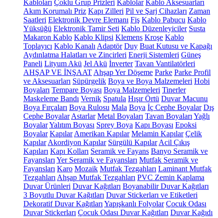
Kabloları
Çoklu Grup Prizleri
Kablolar
Kablo Aksesuarları
Akım Korumalı Priz
Kapı Zilleri
Pil ve Şarj Cihazları
Zaman
Saatleri
Elektronik Devre Elemanı
Fiş
Kablo Pabucu
Kablo
Yüksüğü
Elektronik Tamir Seti
Kablo Düzenleyiciler
Susta
Makaron Kablo
Kablo Klipsi
Klemens
Kroşe
Kablo
Toplayıcı
Kablo Kanalı
Adaptör
Duy
Buat Kutusu ve Kapağı
Aydınlatma Halatları ve Zincirleri
Enerji Sistemleri
Güneş
Paneli
Lityum Akü
Jel Akü
İnverter
Tavan Vantilatörleri
AHŞAP VE İNŞAAT
Ahşap Yer Döşeme
Parke
Parke Profil
ve Aksesuarları
Süpürgelik
Boya ve Boya Malzemeleri
Hobi
Boyaları
Tempare Boyası
Boya Malzemeleri
Tinerler
Maskeleme Bandı
Vernik
Spatula
Hışır Örtü
Duvar Macunu
Boya Fırçaları
Boya Rulosu
Mala
Boya
İç Cephe Boyalar
Dış
Cephe Boyalar
Astarlar
Metal Boyaları
Tavan Boyaları
Yağlı
Boyalar
Yalıtım Boyası
Sprey Boya
Kapı Boyası
Epoksi
Boyalar
Kapılar
Amerikan Kapılar
Melamin Kapılar
Çelik
Kapılar
Akordiyon Kapılar
Sürgülü Kapılar
Acil Çıkış
Kapıları
Kapı Kolları
Seramik ve Fayans
Banyo Seramik ve
Fayansları
Yer Seramik ve Fayansları
Mutfak Seramik ve
Fayansları
Karo
Mozaik
Mutfak Tezgahları
Laminant Mutfak
Tezgahları
Ahşap Mutfak Tezgahları
PVC Zemin Kaplama
Duvar Ürünleri
Duvar Kağıtları
Boyanabilir Duvar Kağıtları
3 Boyutlu Duvar Kağıtları
Duvar Stickerları ve Etiketleri
Dekoratif Duvar Kağıtları
Yapışkanlı Folyolar
Çocuk Odası
Duvar Stickerları
Çocuk Odası Duvar Kağıtları
Duvar Kağıdı