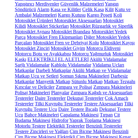
Yapıştırıcı
Merdivenler
Güvenlik Malzemeleri
Yangın
Söndürücü
Alarm
Kasa ve Kilitler
Çelik Kasa
Kilit
Kutu ve
Ambalaj Malzemeleri
Kargo Kutusu
Kargo Poşeti
Koli
Motosiklet Ürünleri
Motorsiklet Aksesuarları
Motosiklet
Kilidi
Motosiklet Stickerları
Motosiklet Rüzgarlık ve Siperlik
Motosiklet Aynası
Motosiklet Brandası
Motorsiklet Yedek
Parça
Motosiklet Fren Ekipmanları
Diğer Motosiklet Yedek
Parçaları
Motosiklet Fren ve Debriyaj Kolu
Motosiklet Kayışı
Motosiklet Zinciri
Motosiklet Giyim
Motorcu Eldiveni
Motorcu Botu ve Ayakkabısı
Motorcu Yağmurluk
Motosiklet
Kaskı
ELEKTRİKLİ EL ALETLERİ
Akülü Vidalamalar
Şarjlı Vidalamalar
Kablolu Vidalamalar
Vidalama Uçları
Matkaplar
Darbeli Matkaplar
Akülü Matkap ve Vidalamalar
Matkap Ucu ve Setleri
Somun Sıkma Makineleri
Darbesiz
Matkaplar
Manyetik Matkap
Sütunlu Matkap
Matkap Tezgahı
Kırıcılar ve Deliciler
Zımpara ve Polisaj
Zımpara Makineleri
Polisaj Makineleri
Planyalar
Zımpara Kağıdı ve Aksesuarları
Testereler
Daire Testereler
Dekupaj Testereler
Çok Amaçlı
Testereler
Tilki Kuyruğu Testereler
Testere Aksesuarları
Tilki
Kuyruğu Testere Ucu
Daire Testere Bıçağı
Dekupaj Testere
Ucu
Bahçe Makineleri
Çapalama Makinesi
Tırpan
Çit
Budama Makinesi
Hidrofor
Yaprak Toplama Makinesi
Motorlu Testere
Elektrikli Testereler
Benzinli Testereler
Testere Zincirleri ve Yağları
Çim Biçme Makinesi
Benzinli
Çim Biçme Makinesi
Elektrikli Çim Biçme Makinesi
Kenar