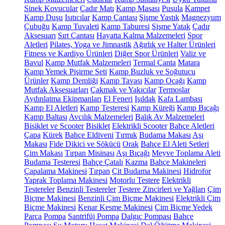
Sinek Kovucular
Çadır Matı
Kamp Masası
Pusula
Kampet
Kamp Duşu
Isıtıcılar
Kamp Çantası
Şişme Yastık
Magnezyum
Çubuğu
Kamp Tuvaleti
Kamp Taburesi
Şişme Yatak
Çadır
Aksesuarı
Sırt Çantası
Hayatta Kalma Malzemeleri
Spor
Aletleri
Pilates, Yoga ve Jimnastik
Ağırlık ve Halter Ürünleri
Fitness ve Kardiyo Ürünleri
Diğer Spor Ürünleri
Valiz ve
Bavul
Kamp Mutfak Malzemeleri
Termal Çanta
Matara
Kamp Yemek Pişirme Seti
Kamp Buzluk ve Soğutucu
Ürünler
Kamp Demliği
Kamp Tavası
Kamp Ocağı
Kamp
Mutfak Aksesuarları
Çakmak ve Yakıcılar
Termoslar
Aydınlatma Ekipmanları
El Feneri
Işıldak
Kafa Lambası
Kamp El Aletleri
Kamp Testeresi
Kamp Küreği
Kamp Bıçağı
Kamp Baltası
Avcılık Malzemeleri
Balık Av Malzemeleri
Bisiklet ve Scooter
Bisiklet
Elektrikli Scooter
Bahçe Aletleri
Çapa
Kürek
Bahçe Eldiveni
Tırmık
Budama Makası
Aşı
Makası
Fide Dikici ve Sökücü
Orak
Bahçe El Aleti Setleri
Çim Makası
Tırpan Misinası
Aşı Bıçağı
Meyve Toplama Aleti
Budama Testeresi
Bahçe Çatalı
Kazma
Bahçe Makineleri
Çapalama Makinesi
Tırpan
Çit Budama Makinesi
Hidrofor
Yaprak Toplama Makinesi
Motorlu Testere
Elektrikli
Testereler
Benzinli Testereler
Testere Zincirleri ve Yağları
Çim
Biçme Makinesi
Benzinli Çim Biçme Makinesi
Elektrikli Çim
Biçme Makinesi
Kenar Kesme Makinesi
Çim Biçme Yedek
Parça
Pompa
Santrifüj Pompa
Dalgıç Pompası
Bahçe