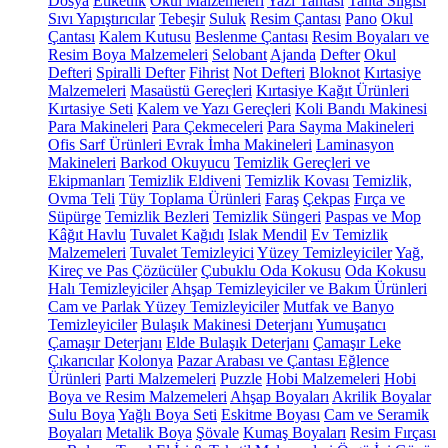
Dosya
Etiketlik
Okul Malzemeleri
Yazı Tahtası
Tahta Silgisi
Sıvı Yapıştırıcılar
Tebeşir
Suluk
Resim Çantası
Pano
Okul
Çantası
Kalem Kutusu
Beslenme Çantası
Resim Boyaları ve
Resim Boya Malzemeleri
Selobant
Ajanda
Defter
Okul
Defteri
Spiralli Defter
Fihrist
Not Defteri
Bloknot
Kırtasiye
Malzemeleri
Masaüstü Gereçleri
Kırtasiye Kağıt Ürünleri
Kırtasiye Seti
Kalem ve Yazı Gereçleri
Koli Bandı Makinesi
Para Makineleri
Para Çekmeceleri
Para Sayma Makineleri
Ofis Sarf Ürünleri
Evrak İmha Makineleri
Laminasyon
Makineleri
Barkod Okuyucu
Temizlik Gereçleri ve
Ekipmanları
Temizlik Eldiveni
Temizlik Kovası
Temizlik,
Ovma Teli
Tüy Toplama Ürünleri
Faraş
Çekpas
Fırça ve
Süpürge
Temizlik Bezleri
Temizlik Süngeri
Paspas ve Mop
Kâğıt Havlu
Tuvalet Kağıdı
Islak Mendil
Ev Temizlik
Malzemeleri
Tuvalet Temizleyici
Yüzey Temizleyiciler
Yağ,
Kireç ve Pas Çözücüler
Çubuklu Oda Kokusu
Oda Kokusu
Halı Temizleyiciler
Ahşap Temizleyiciler ve Bakım Ürünleri
Cam ve Parlak Yüzey Temizleyiciler
Mutfak ve Banyo
Temizleyiciler
Bulaşık Makinesi Deterjanı
Yumuşatıcı
Çamaşır Deterjanı
Elde Bulaşık Deterjanı
Çamaşır Leke
Çıkarıcılar
Kolonya
Pazar Arabası ve Çantası
Eğlence
Ürünleri
Parti Malzemeleri
Puzzle
Hobi Malzemeleri
Hobi
Boya ve Resim Malzemeleri
Ahşap Boyaları
Akrilik Boyalar
Sulu Boya
Yağlı Boya Seti
Eskitme Boyası
Cam ve Seramik
Boyaları
Metalik Boya
Şövale
Kumaş Boyaları
Resim Fırçası