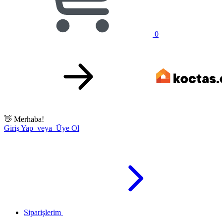
0
👋
Merhaba!
Giriş Yap veya Üye Ol
Siparişlerim