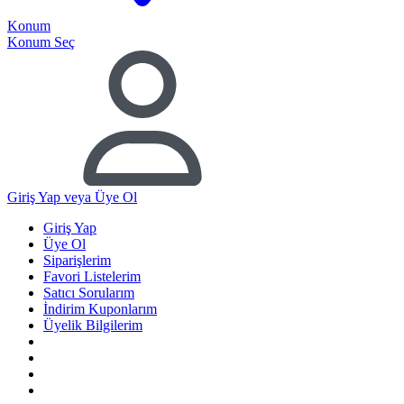
Konum
Konum Seç
Giriş Yap
veya Üye Ol
Giriş Yap
Üye Ol
Siparişlerim
Favori Listelerim
Satıcı Sorularım
İndirim Kuponlarım
Üyelik Bilgilerim