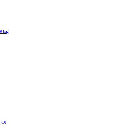
 Blog
ı Ol