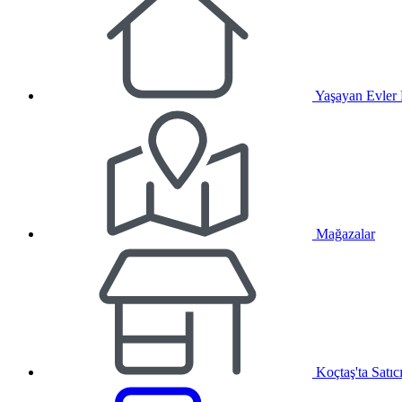
Yaşayan Evler
Mağazalar
Koçtaş'ta Satıc