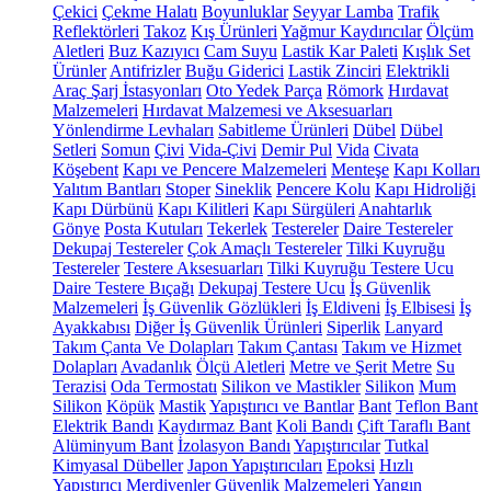
Çekici
Çekme Halatı
Boyunluklar
Seyyar Lamba
Trafik
Reflektörleri
Takoz
Kış Ürünleri
Yağmur Kaydırıcılar
Ölçüm
Aletleri
Buz Kazıyıcı
Cam Suyu
Lastik Kar Paleti
Kışlık Set
Ürünler
Antifrizler
Buğu Giderici
Lastik Zinciri
Elektrikli
Araç Şarj İstasyonları
Oto Yedek Parça
Römork
Hırdavat
Malzemeleri
Hırdavat Malzemesi ve Aksesuarları
Yönlendirme Levhaları
Sabitleme Ürünleri
Dübel
Dübel
Setleri
Somun
Çivi
Vida-Çivi
Demir Pul
Vida
Civata
Köşebent
Kapı ve Pencere Malzemeleri
Menteşe
Kapı Kolları
Yalıtım Bantları
Stoper
Sineklik
Pencere Kolu
Kapı Hidroliği
Kapı Dürbünü
Kapı Kilitleri
Kapı Sürgüleri
Anahtarlık
Gönye
Posta Kutuları
Tekerlek
Testereler
Daire Testereler
Dekupaj Testereler
Çok Amaçlı Testereler
Tilki Kuyruğu
Testereler
Testere Aksesuarları
Tilki Kuyruğu Testere Ucu
Daire Testere Bıçağı
Dekupaj Testere Ucu
İş Güvenlik
Malzemeleri
İş Güvenlik Gözlükleri
İş Eldiveni
İş Elbisesi
İş
Ayakkabısı
Diğer İş Güvenlik Ürünleri
Siperlik
Lanyard
Takım Çanta Ve Dolapları
Takım Çantası
Takım ve Hizmet
Dolapları
Avadanlık
Ölçü Aletleri
Metre ve Şerit Metre
Su
Terazisi
Oda Termostatı
Silikon ve Mastikler
Silikon
Mum
Silikon
Köpük
Mastik
Yapıştırıcı ve Bantlar
Bant
Teflon Bant
Elektrik Bandı
Kaydırmaz Bant
Koli Bandı
Çift Taraflı Bant
Alüminyum Bant
İzolasyon Bandı
Yapıştırıcılar
Tutkal
Kimyasal Dübeller
Japon Yapıştırıcıları
Epoksi
Hızlı
Yapıştırıcı
Merdivenler
Güvenlik Malzemeleri
Yangın