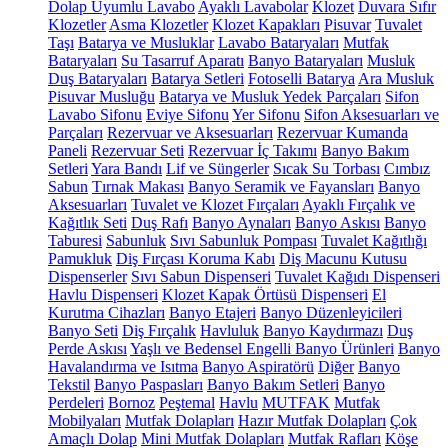
Dolap Uyumlu Lavabo
Ayaklı Lavabolar
Klozet
Duvara Sıfır
Klozetler
Asma Klozetler
Klozet Kapakları
Pisuvar
Tuvalet
Taşı
Batarya ve Musluklar
Lavabo Bataryaları
Mutfak
Bataryaları
Su Tasarruf Aparatı
Banyo Bataryaları
Musluk
Duş Bataryaları
Batarya Setleri
Fotoselli Batarya
Ara Musluk
Pisuvar Musluğu
Batarya ve Musluk Yedek Parçaları
Sifon
Lavabo Sifonu
Eviye Sifonu
Yer Sifonu
Sifon Aksesuarları ve
Parçaları
Rezervuar ve Aksesuarları
Rezervuar Kumanda
Paneli
Rezervuar Seti
Rezervuar İç Takımı
Banyo Bakım
Setleri
Yara Bandı
Lif ve Süngerler
Sıcak Su Torbası
Cımbız
Sabun
Tırnak Makası
Banyo Seramik ve Fayansları
Banyo
Aksesuarları
Tuvalet ve Klozet Fırçaları
Ayaklı Fırçalık ve
Kağıtlık Seti
Duş Rafı
Banyo Aynaları
Banyo Askısı
Banyo
Taburesi
Sabunluk
Sıvı Sabunluk Pompası
Tuvalet Kağıtlığı
Pamukluk
Diş Fırçası Koruma Kabı
Diş Macunu Kutusu
Dispenserler
Sıvı Sabun Dispenseri
Tuvalet Kağıdı Dispenseri
Havlu Dispenseri
Klozet Kapak Örtüsü Dispenseri
El
Kurutma Cihazları
Banyo Etajeri
Banyo Düzenleyicileri
Banyo Seti
Diş Fırçalık
Havluluk
Banyo Kaydırmazı
Duş
Perde Askısı
Yaşlı ve Bedensel Engelli Banyo Ürünleri
Banyo
Havalandırma ve Isıtma
Banyo Aspiratörü
Diğer
Banyo
Tekstil
Banyo Paspasları
Banyo Bakım Setleri
Banyo
Perdeleri
Bornoz
Peştemal
Havlu
MUTFAK
Mutfak
Mobilyaları
Mutfak Dolapları
Hazır Mutfak Dolapları
Çok
Amaçlı Dolap
Mini Mutfak Dolapları
Mutfak Rafları
Köşe