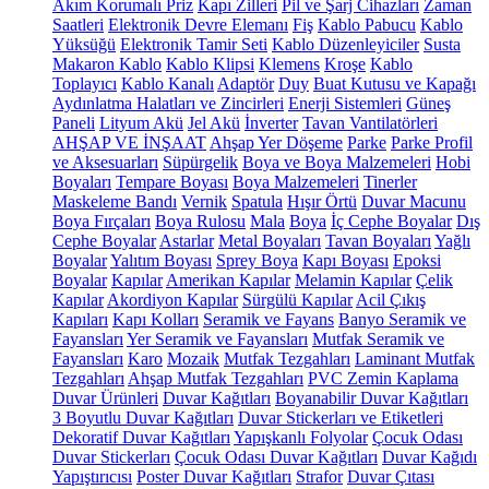
Akım Korumalı Priz
Kapı Zilleri
Pil ve Şarj Cihazları
Zaman
Saatleri
Elektronik Devre Elemanı
Fiş
Kablo Pabucu
Kablo
Yüksüğü
Elektronik Tamir Seti
Kablo Düzenleyiciler
Susta
Makaron Kablo
Kablo Klipsi
Klemens
Kroşe
Kablo
Toplayıcı
Kablo Kanalı
Adaptör
Duy
Buat Kutusu ve Kapağı
Aydınlatma Halatları ve Zincirleri
Enerji Sistemleri
Güneş
Paneli
Lityum Akü
Jel Akü
İnverter
Tavan Vantilatörleri
AHŞAP VE İNŞAAT
Ahşap Yer Döşeme
Parke
Parke Profil
ve Aksesuarları
Süpürgelik
Boya ve Boya Malzemeleri
Hobi
Boyaları
Tempare Boyası
Boya Malzemeleri
Tinerler
Maskeleme Bandı
Vernik
Spatula
Hışır Örtü
Duvar Macunu
Boya Fırçaları
Boya Rulosu
Mala
Boya
İç Cephe Boyalar
Dış
Cephe Boyalar
Astarlar
Metal Boyaları
Tavan Boyaları
Yağlı
Boyalar
Yalıtım Boyası
Sprey Boya
Kapı Boyası
Epoksi
Boyalar
Kapılar
Amerikan Kapılar
Melamin Kapılar
Çelik
Kapılar
Akordiyon Kapılar
Sürgülü Kapılar
Acil Çıkış
Kapıları
Kapı Kolları
Seramik ve Fayans
Banyo Seramik ve
Fayansları
Yer Seramik ve Fayansları
Mutfak Seramik ve
Fayansları
Karo
Mozaik
Mutfak Tezgahları
Laminant Mutfak
Tezgahları
Ahşap Mutfak Tezgahları
PVC Zemin Kaplama
Duvar Ürünleri
Duvar Kağıtları
Boyanabilir Duvar Kağıtları
3 Boyutlu Duvar Kağıtları
Duvar Stickerları ve Etiketleri
Dekoratif Duvar Kağıtları
Yapışkanlı Folyolar
Çocuk Odası
Duvar Stickerları
Çocuk Odası Duvar Kağıtları
Duvar Kağıdı
Yapıştırıcısı
Poster Duvar Kağıtları
Strafor
Duvar Çıtası