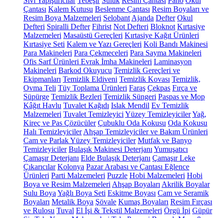
Sıvı Yapıştırıcılar
Tebeşir
Suluk
Resim Çantası
Pano
Okul
Çantası
Kalem Kutusu
Beslenme Çantası
Resim Boyaları ve
Resim Boya Malzemeleri
Selobant
Ajanda
Defter
Okul
Defteri
Spiralli Defter
Fihrist
Not Defteri
Bloknot
Kırtasiye
Malzemeleri
Masaüstü Gereçleri
Kırtasiye Kağıt Ürünleri
Kırtasiye Seti
Kalem ve Yazı Gereçleri
Koli Bandı Makinesi
Para Makineleri
Para Çekmeceleri
Para Sayma Makineleri
Ofis Sarf Ürünleri
Evrak İmha Makineleri
Laminasyon
Makineleri
Barkod Okuyucu
Temizlik Gereçleri ve
Ekipmanları
Temizlik Eldiveni
Temizlik Kovası
Temizlik,
Ovma Teli
Tüy Toplama Ürünleri
Faraş
Çekpas
Fırça ve
Süpürge
Temizlik Bezleri
Temizlik Süngeri
Paspas ve Mop
Kâğıt Havlu
Tuvalet Kağıdı
Islak Mendil
Ev Temizlik
Malzemeleri
Tuvalet Temizleyici
Yüzey Temizleyiciler
Yağ,
Kireç ve Pas Çözücüler
Çubuklu Oda Kokusu
Oda Kokusu
Halı Temizleyiciler
Ahşap Temizleyiciler ve Bakım Ürünleri
Cam ve Parlak Yüzey Temizleyiciler
Mutfak ve Banyo
Temizleyiciler
Bulaşık Makinesi Deterjanı
Yumuşatıcı
Çamaşır Deterjanı
Elde Bulaşık Deterjanı
Çamaşır Leke
Çıkarıcılar
Kolonya
Pazar Arabası ve Çantası
Eğlence
Ürünleri
Parti Malzemeleri
Puzzle
Hobi Malzemeleri
Hobi
Boya ve Resim Malzemeleri
Ahşap Boyaları
Akrilik Boyalar
Sulu Boya
Yağlı Boya Seti
Eskitme Boyası
Cam ve Seramik
Boyaları
Metalik Boya
Şövale
Kumaş Boyaları
Resim Fırçası
ve Rulosu
Tuval
El İşi & Tekstil Malzemeleri
Örgü İpi
Güpür