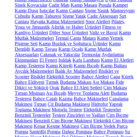
Sinek Kovucular
Çadır Matı
Kamp Masası
Pusula
Kampet
Kamp Duşu
Isıtıcılar
Kamp Çantası
Şişme Yastık
Magnezyum
Çubuğu
Kamp Taburesi
Şişme Yatak
Çadır Aksesuarı
Sırt
Çantası
Hayatta Kalma Malzemeleri
Spor Aletleri
Pilates,
Yoga ve Jimnastik
Ağırlık ve Halter Ürünleri
Fitness ve
Kardiyo Ürünleri
Diğer Spor Ürünleri
Valiz ve Bavul
Kamp
Mutfak Malzemeleri
Termal Çanta
Matara
Kamp Yemek
Pişirme Seti
Kamp Buzluk ve Soğutucu Ürünler
Kamp
Demliği
Kamp Tavası
Kamp Ocağı
Kamp Mutfak
Aksesuarları
Çakmak ve Yakıcılar
Termoslar
Aydınlatma
Ekipmanları
El Feneri
Işıldak
Kafa Lambası
Kamp El Aletleri
Kamp Testeresi
Kamp Küreği
Kamp Bıçağı
Kamp Baltası
Avcılık Malzemeleri
Balık Av Malzemeleri
Bisiklet ve
Scooter
Bisiklet
Elektrikli Scooter
Bahçe Aletleri
Çapa
Kürek
Bahçe Eldiveni
Tırmık
Budama Makası
Aşı Makası
Fide
Dikici ve Sökücü
Orak
Bahçe El Aleti Setleri
Çim Makası
Tırpan Misinası
Aşı Bıçağı
Meyve Toplama Aleti
Budama
Testeresi
Bahçe Çatalı
Kazma
Bahçe Makineleri
Çapalama
Makinesi
Tırpan
Çit Budama Makinesi
Hidrofor
Yaprak
Toplama Makinesi
Motorlu Testere
Elektrikli Testereler
Benzinli Testereler
Testere Zincirleri ve Yağları
Çim Biçme
Makinesi
Benzinli Çim Biçme Makinesi
Elektrikli Çim Biçme
Makinesi
Kenar Kesme Makinesi
Çim Biçme Yedek Parça
Pompa
Santrifüj Pompa
Dalgıç Pompası
Bahçe Pompası
Su