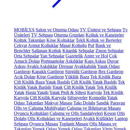
MOBİLYA
Salon ve Oturma Odası
TV Ünitesi ve Sehpası
Tv
Üniteleri
TV Sehpası
Oturma Grupları
Koltuk ve Kanepeler
Koltuk Takımları
Köşe Koltuklar
Tekli Koltuk ve Berjerler
Çekyat
Armut Koltuklar
Masaj Koltuğu
Puf
Bank ve
Benchler
Sallanan Koltuk
Kitaplık
Sehpalar
Zigon Sehpalar
Orta Sehpalar
Yan Sehpalar
Gazetelik
Antre ve Hol
Çok
Amaçlı Dolap
Portmantolar
Askılıklar
Kapı Askısı
Duvar
Askısı
Ayaklı Askılıklar
Dresuar
Ayakkabılık
Yatak Odası
Gardırop
Kapaklı Gardırop
Sürgülü Gardırop
Bez Gardırop
Açık Dolap
Köşe Gardırop
Yüklük
Baza
Tek Kişilik Baza
Çift Kişilik Baza
Yatak Başlığı
Çift Kişilik Yatak Başlığı
Tek
Kişilik Yatak Başlığı
Yatak
Çift Kişilik Yatak
Tek Kişilik
Yatak
Hasta Yatağı
Yatak Pedi & Şiltesi
Karyola
Tek Kişilik
Karyola
Çift Kişilik Karyola
Şifonyerler
Komodin
Yatak
Odası Takımları
Makyaj Masası
Takı Dolabı
Sandık
Paravan
Ofis ve Çalışma Mobilyaları
Çalışma ve Bilgisayar Masası
Oyuncu Koltukları
Çalışma ve Ofis Sandalyeleri
Keson
Ofis
Dolabı
Ofis Koltukları ve Kanepeleri
Ayaklı Küllükler
Laptop
Sehpası
Oyuncu Masası
Toplantı Masası
Ofis Masası ve
Takımları
Yemek Odası
Yemek Odası Takımları
Vitrin
Yemek