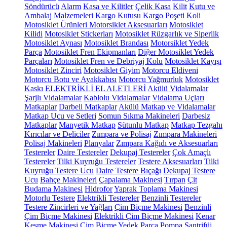
Söndürücü
Alarm
Kasa ve Kilitler
Çelik Kasa
Kilit
Kutu ve
Ambalaj Malzemeleri
Kargo Kutusu
Kargo Poşeti
Koli
Motosiklet Ürünleri
Motorsiklet Aksesuarları
Motosiklet
Kilidi
Motosiklet Stickerları
Motosiklet Rüzgarlık ve Siperlik
Motosiklet Aynası
Motosiklet Brandası
Motorsiklet Yedek
Parça
Motosiklet Fren Ekipmanları
Diğer Motosiklet Yedek
Parçaları
Motosiklet Fren ve Debriyaj Kolu
Motosiklet Kayışı
Motosiklet Zinciri
Motosiklet Giyim
Motorcu Eldiveni
Motorcu Botu ve Ayakkabısı
Motorcu Yağmurluk
Motosiklet
Kaskı
ELEKTRİKLİ EL ALETLERİ
Akülü Vidalamalar
Şarjlı Vidalamalar
Kablolu Vidalamalar
Vidalama Uçları
Matkaplar
Darbeli Matkaplar
Akülü Matkap ve Vidalamalar
Matkap Ucu ve Setleri
Somun Sıkma Makineleri
Darbesiz
Matkaplar
Manyetik Matkap
Sütunlu Matkap
Matkap Tezgahı
Kırıcılar ve Deliciler
Zımpara ve Polisaj
Zımpara Makineleri
Polisaj Makineleri
Planyalar
Zımpara Kağıdı ve Aksesuarları
Testereler
Daire Testereler
Dekupaj Testereler
Çok Amaçlı
Testereler
Tilki Kuyruğu Testereler
Testere Aksesuarları
Tilki
Kuyruğu Testere Ucu
Daire Testere Bıçağı
Dekupaj Testere
Ucu
Bahçe Makineleri
Çapalama Makinesi
Tırpan
Çit
Budama Makinesi
Hidrofor
Yaprak Toplama Makinesi
Motorlu Testere
Elektrikli Testereler
Benzinli Testereler
Testere Zincirleri ve Yağları
Çim Biçme Makinesi
Benzinli
Çim Biçme Makinesi
Elektrikli Çim Biçme Makinesi
Kenar
Kesme Makinesi
Çim Biçme Yedek Parça
Pompa
Santrifüj