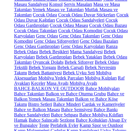
Masası Sandalyesi
Konsol
Servis Masaları
Masa ve Masa
Takımları
Yemek Masası ve Takımları
Mutfak Masası ve
Takımları
Çocuk Odası
Çocuk Odası Duvar Stickerları
Çocuk
Odası Duvar Kağıtları
Çocuk Odası Sandalyeleri
Çocuk
Odası Gardıropları
Çocuk Odası Masası
Çocuk Odası Bazası
Çocuk Odası Takımları
Çocuk Odası Komodini
Çocuk Odası
Karyolaları
Genç Odası
Genç Odası Takımları
Genç Odası
Komodini
Genç Odası Şifonyerleri
Genç Odası Bazaları
Genç Odası Gardıropları
Genç Odası Karyolaları
Ranza
Bebek Odası
Bebek Beşikleri
Mama Sandalyesi
Bebek
Karyolaları
Bebek Gardıropları
Bebek Yatakları
Bebek Odası
Takımları
Oyuncak Dolabı
Bebek Şifonyer
Bebek Odası
Tekstili
Bebek Yorganı
Bebek Çarşafı
Bebek Nevresim
Takımı
Bebek Battaniyesi
Bebek Uyku Seti
Mobilya
Aksesuarları
Mobilya Yedek Parçaları
Mobilya Kulpları
Raf
Ayakları
Keçeler
Masa Ayağı
Mobilya Ayağı
BAHÇE,BALKON VE OUTDOOR
Bahçe Mobilyaları
Bahçe Takımları
Balkon ve Bahçe Oturma Grubu
Bahçe ve
Balkon Yemek Masası Takımları
Balkon ve Bahçe Köşe
Takımı
Bistro Setleri
Bahçe Minderi
Çardak ve Kameriyeler
Bahçe ve Balkon Masası
Bahçe Şemsiyesi
Bahçe Bankı
Bahçe Sandalyeleri
Bahçe Sehpası
Bahçe Mobilya Kılıfları
Hamak
Bahçe Salıncağı
Şezlong
Bahçe Koltukları
Ahşap Ev
ve Bungalov
Tente
Prefabrik Evler
Kamp Spor ve Outdoor
Kamp Malzemeleri
Çadırlar
Kamp Sandalyesi
Uyku Tulumu