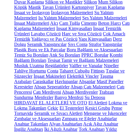
Duvar Kaplama
Silikon ve Mastikler
Silikon
Mum Silikon
Köpük
Mastik
Tavan Ürünleri
Kartonpiyer
Tavan Kaplama
İnşaat ve İzolasyon
İzolasyon Malzemeleri
Su Yalıtım
Malzemeleri
Isı Yalıtım Malzemeleri
Ses Yalıtım Malzemeleri
İnşaat Malzemeleri
Alçı
Cam Tuğla
Çimento
Beton Harcı
Çatı
Kaplama Malzemeleri
İnşaat Kimyasalları
İnşaat Temizlik
Ürünleri
Lavabo Çözücü
Harç ve Sıva Çözücü
Çok Amaçlı
Temizlik
Yağlayıcı ve Pas Çözücü
Yapı Kimyasalları
Derz
Dolgu
Seramik Yapıştırıcılar
Sıvı Conta
Strafor Yapıştırılar
Plastik Boru ve Ek Parçalar
Boru Bağlantı ve Aksesuarları
Temiz Su Boruları
Atık Su Boruları
PPRC Borular
Kombi
Bağlantı Boruları
Tesisat Tamir ve Bağlantı Malzemeleri
Musluk Uzatma
Regülatörler
Valfler ve Vanalar
Nipeller
Tahliye Hortumu
Conta
Taharet Çubuğu
Fittings
Tıpalar ve
Süzgeçler
İnşaat Makineleri
Elektrikli Vinçler
Taşıma
Arabaları
Caraskallar
Havlupanlar
Ahşaplar
Masif Paneller
Keresteler
Ahşap Seperatörler
Ahşap Çatı Malzemeleri
Çatı
Penceresi
Çatı Merdiveni
Ahşap Merdivenler
Trabzan
Sundurma
Menfezler
Banyo Menfezi
Su Deposu
HIRDAVAT EL ALETLERİ VE OTO
El Aletleri
Lokma ve
Lokma Takımları
Çekiç
El Testereleri
Kesici Grubu
Pense
Tornavida
Seramik ve Sıvacı Aletleri
Mengene ve İşkenceler
Zımbalar ve Aksesuarları
Zımpara ve Eğeler
Anahtarlar
Anahtar Takımları
Alyan Anahtarları
Açık Ağız Anahtar
İngiliz Anahtarı
İki Ağızlı Anahtar
Tork Anahtarı
Yıldız