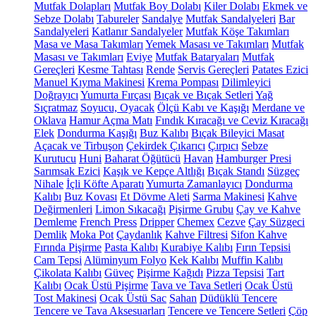
Mutfak Dolapları
Mutfak Boy Dolabı
Kiler Dolabı
Ekmek ve
Sebze Dolabı
Tabureler
Sandalye
Mutfak Sandalyeleri
Bar
Sandalyeleri
Katlanır Sandalyeler
Mutfak Köşe Takımları
Masa ve Masa Takımları
Yemek Masası ve Takımları
Mutfak
Masası ve Takımları
Eviye
Mutfak Bataryaları
Mutfak
Gereçleri
Kesme Tahtası
Rende
Servis Gereçleri
Patates Ezici
Manuel Kıyma Makinesi
Krema Pompası
Dilimleyici
Doğrayıcı
Yumurta Fırçası
Bıçak ve Bıçak Setleri
Yağ
Sıçratmaz
Soyucu, Oyacak
Ölçü Kabı ve Kaşığı
Merdane ve
Oklava
Hamur Açma Matı
Fındık Kıracağı ve Ceviz Kıracağı
Elek
Dondurma Kaşığı
Buz Kalıbı
Bıçak Bileyici Masat
Açacak ve Tirbuşon
Çekirdek Çıkarıcı
Çırpıcı
Sebze
Kurutucu
Huni
Baharat Öğütücü
Havan
Hamburger Presi
Sarımsak Ezici
Kaşık ve Kepçe Altlığı
Bıçak Standı
Süzgeç
Nihale
İçli Köfte Aparatı
Yumurta Zamanlayıcı
Dondurma
Kalıbı
Buz Kovası
Et Dövme Aleti
Sarma Makinesi
Kahve
Değirmenleri
Limon Sıkacağı
Pişirme Grubu
Çay ve Kahve
Demleme
French Press
Dripper
Chemex
Cezve
Çay Süzgeci
Demlik
Moka Pot
Çaydanlık
Kahve Filtresi
Sifon Kahve
Fırında Pişirme
Pasta Kalıbı
Kurabiye Kalıbı
Fırın Tepsisi
Cam Tepsi
Alüminyum Folyo
Kek Kalıbı
Muffin Kalıbı
Çikolata Kalıbı
Güveç
Pişirme Kağıdı
Pizza Tepsisi
Tart
Kalıbı
Ocak Üstü Pişirme
Tava ve Tava Setleri
Ocak Üstü
Tost Makinesi
Ocak Üstü Sac
Sahan
Düdüklü Tencere
Tencere ve Tava Aksesuarları
Tencere ve Tencere Setleri
Çöp