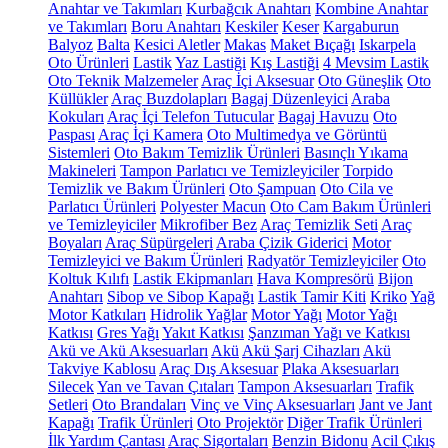
Anahtar ve Takımları
Kurbağcık Anahtarı
Kombine Anahtar
ve Takımları
Boru Anahtarı
Keskiler
Keser
Kargaburun
Balyoz
Balta
Kesici Aletler
Makas
Maket Bıçağı
Iskarpela
Oto Ürünleri
Lastik
Yaz Lastiği
Kış Lastiği
4 Mevsim Lastik
Oto Teknik Malzemeler
Araç İçi Aksesuar
Oto Güneşlik
Oto
Küllükler
Araç Buzdolapları
Bagaj Düzenleyici
Araba
Kokuları
Araç İçi Telefon Tutucular
Bagaj Havuzu
Oto
Paspası
Araç İçi Kamera
Oto Multimedya ve Görüntü
Sistemleri
Oto Bakım Temizlik Ürünleri
Basınçlı Yıkama
Makineleri
Tampon Parlatıcı ve Temizleyiciler
Torpido
Temizlik ve Bakım Ürünleri
Oto Şampuan
Oto Cila ve
Parlatıcı Ürünleri
Polyester Macun
Oto Cam Bakım Ürünleri
ve Temizleyiciler
Mikrofiber Bez
Araç Temizlik Seti
Araç
Boyaları
Araç Süpürgeleri
Araba Çizik Giderici
Motor
Temizleyici ve Bakım Ürünleri
Radyatör Temizleyiciler
Oto
Koltuk Kılıfı
Lastik Ekipmanları
Hava Kompresörü
Bijon
Anahtarı
Sibop ve Sibop Kapağı
Lastik Tamir Kiti
Kriko
Yağ
Motor Katkıları
Hidrolik Yağlar
Motor Yağı
Motor Yağı
Katkısı
Gres Yağı
Yakıt Katkısı
Şanzıman Yağı ve Katkısı
Akü ve Akü Aksesuarları
Akü
Akü Şarj Cihazları
Akü
Takviye Kablosu
Araç Dış Aksesuar
Plaka Aksesuarları
Silecek
Yan ve Tavan Çıtaları
Tampon Aksesuarları
Trafik
Setleri
Oto Brandaları
Vinç ve Vinç Aksesuarları
Jant ve Jant
Kapağı
Trafik Ürünleri
Oto Projektör
Diğer Trafik Ürünleri
İlk Yardım Çantası
Araç Sigortaları
Benzin Bidonu
Acil Çıkış