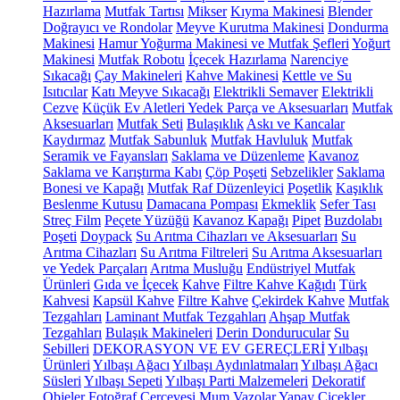
Hazırlama
Mutfak Tartısı
Mikser
Kıyma Makinesi
Blender
Doğrayıcı ve Rondolar
Meyve Kurutma Makinesi
Dondurma
Makinesi
Hamur Yoğurma Makinesi ve Mutfak Şefleri
Yoğurt
Makinesi
Mutfak Robotu
İçecek Hazırlama
Narenciye
Sıkacağı
Çay Makineleri
Kahve Makinesi
Kettle ve Su
Isıtıcılar
Katı Meyve Sıkacağı
Elektrikli Semaver
Elektrikli
Cezve
Küçük Ev Aletleri Yedek Parça ve Aksesuarları
Mutfak
Aksesuarları
Mutfak Seti
Bulaşıklık
Askı ve Kancalar
Kaydırmaz
Mutfak Sabunluk
Mutfak Havluluk
Mutfak
Seramik ve Fayansları
Saklama ve Düzenleme
Kavanoz
Saklama ve Karıştırma Kabı
Çöp Poşeti
Sebzelikler
Saklama
Bonesi ve Kapağı
Mutfak Raf Düzenleyici
Poşetlik
Kaşıklık
Beslenme Kutusu
Damacana Pompası
Ekmeklik
Sefer Tası
Streç Film
Peçete Yüzüğü
Kavanoz Kapağı
Pipet
Buzdolabı
Poşeti
Doypack
Su Arıtma Cihazları ve Aksesuarları
Su
Arıtma Cihazları
Su Arıtma Filtreleri
Su Arıtma Aksesuarları
ve Yedek Parçaları
Arıtma Musluğu
Endüstriyel Mutfak
Ürünleri
Gıda ve İçecek
Kahve
Filtre Kahve Kağıdı
Türk
Kahvesi
Kapsül Kahve
Filtre Kahve
Çekirdek Kahve
Mutfak
Tezgahları
Laminant Mutfak Tezgahları
Ahşap Mutfak
Tezgahları
Bulaşık Makineleri
Derin Dondurucular
Su
Sebilleri
DEKORASYON VE EV GEREÇLERİ
Yılbaşı
Ürünleri
Yılbaşı Ağacı
Yılbaşı Aydınlatmaları
Yılbaşı Ağacı
Süsleri
Yılbaşı Sepeti
Yılbaşı Parti Malzemeleri
Dekoratif
Objeler
Fotoğraf Çerçevesi
Mum
Vazolar
Yapay Çiçekler