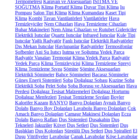
Termometresi
Karavan ve Aksesuarları
ISITMA VE
SOĞUTMA
Klima
Portatif Klima
Duvar Tipi Klima
Isı
Pompası
Salon Tipi Klima
Klima Kumandası
Kaset Tipi
Klima
Kombi
Tavan Vantilatörleri
Vantilatörler
Hava
Temizleyiciler
Nem Cihazları
Hava Temizleme Cihazları
Buhar Makineleri
Nem Alma Cihazları ve Rutubet Gidericiler
Elektrikli Isıtıcılar
Quartz Isıtıcılar
Infrared Isıtıcılar
Kule Tipi
Isıtıcılar
Yağlı Radyatör
Fanlı Isıtıcılar
Elektrikli Radyatörler
Dış Mekan Isıtıcılar
Havlupanlar
Radyatörler
Termosifonlar
Şofbenler
Ani Su Isıtıcı
Isıtma ve Soğutma Yedek Parça
Radyatör Vanaları
Termostat
Klima Yedek Parça
Radyatör
Yedek Parça
Klima Temizleyicisi
Klima Temizleme Spreyi
Klima Temizleme Sıvısı
Şömine
Şömine Aksesuarları
Elektrikli Şömineler
Bahçe Şömineleri
Bacasız Şömineler
Güneş Enerji Sistemleri
Soba
Doğalgaz Sobası
Kuzine Soba
Elektrikli Soba
Pelet Soba
Soba Borusu ve Aksesuarları
Hava
Perdesi
Doğalgaz Tesisat Malzemeleri
Doğalgaz Hortumu
Doğalgaz Menfezleri
Tesisat Temizleme Sıvıları
Boyler
Kalorifer Kazanı
BANYO
Banyo Dolapları
Aynalı Banyo
Dolabı
Banyo Boy Dolapları
Lavabolu Banyo Dolapları
Çok
Amaçlı Banyo Dolapları
Çamaşır Makinesi Dolapları
Ecza
Dolabı
Banyo Rafları
Duş Sistemleri
Duşakabin
Duş
Tekneleri
Jakuziler
Küvet
Duş Setleri
Duş Sistemleri
Duş
Başlıkları
Duş Kolonları
Sürgülü Duş Setleri
Duş Spiralleri
El
Duşu
Vitrifiyeler
Lavabolar
Çanak Lavabolar
Köşe Lavabolar