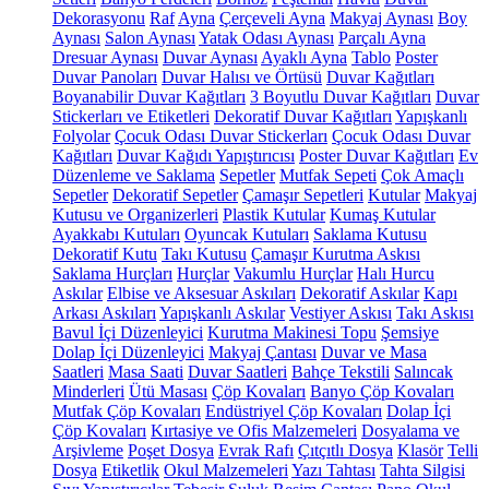
Dekorasyonu
Raf
Ayna
Çerçeveli Ayna
Makyaj Aynası
Boy
Aynası
Salon Aynası
Yatak Odası Aynası
Parçalı Ayna
Dresuar Aynası
Duvar Aynası
Ayaklı Ayna
Tablo
Poster
Duvar Panoları
Duvar Halısı ve Örtüsü
Duvar Kağıtları
Boyanabilir Duvar Kağıtları
3 Boyutlu Duvar Kağıtları
Duvar
Stickerları ve Etiketleri
Dekoratif Duvar Kağıtları
Yapışkanlı
Folyolar
Çocuk Odası Duvar Stickerları
Çocuk Odası Duvar
Kağıtları
Duvar Kağıdı Yapıştırıcısı
Poster Duvar Kağıtları
Ev
Düzenleme ve Saklama
Sepetler
Mutfak Sepeti
Çok Amaçlı
Sepetler
Dekoratif Sepetler
Çamaşır Sepetleri
Kutular
Makyaj
Kutusu ve Organizerleri
Plastik Kutular
Kumaş Kutular
Ayakkabı Kutuları
Oyuncak Kutuları
Saklama Kutusu
Dekoratif Kutu
Takı Kutusu
Çamaşır Kurutma Askısı
Saklama Hurçları
Hurçlar
Vakumlu Hurçlar
Halı Hurcu
Askılar
Elbise ve Aksesuar Askıları
Dekoratif Askılar
Kapı
Arkası Askıları
Yapışkanlı Askılar
Vestiyer Askısı
Takı Askısı
Bavul İçi Düzenleyici
Kurutma Makinesi Topu
Şemsiye
Dolap İçi Düzenleyici
Makyaj Çantası
Duvar ve Masa
Saatleri
Masa Saati
Duvar Saatleri
Bahçe Tekstili
Salıncak
Minderleri
Ütü Masası
Çöp Kovaları
Banyo Çöp Kovaları
Mutfak Çöp Kovaları
Endüstriyel Çöp Kovaları
Dolap İçi
Çöp Kovaları
Kırtasiye ve Ofis Malzemeleri
Dosyalama ve
Arşivleme
Poşet Dosya
Evrak Rafı
Çıtçıtlı Dosya
Klasör
Telli
Dosya
Etiketlik
Okul Malzemeleri
Yazı Tahtası
Tahta Silgisi