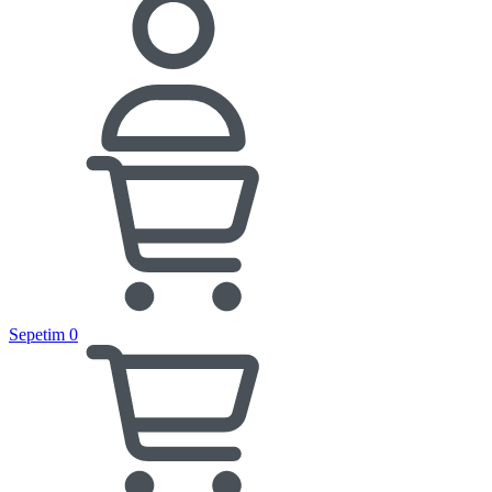
Sepetim
0