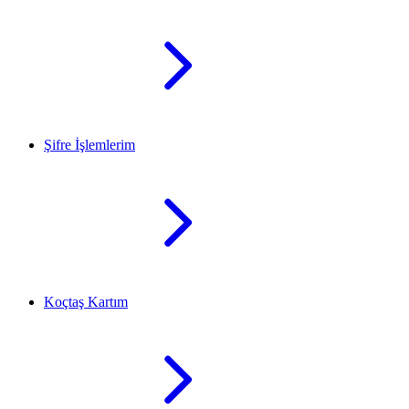
Şifre İşlemlerim
Koçtaş Kartım