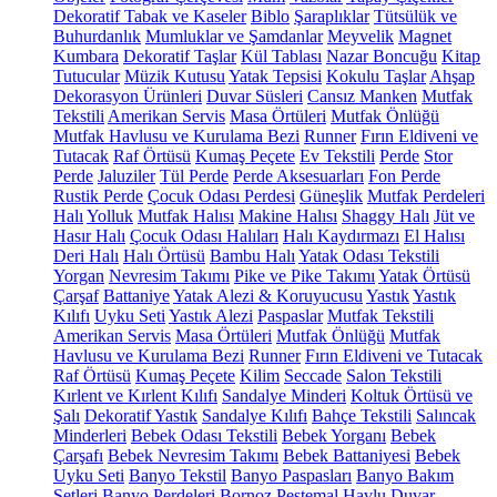
Dekoratif Tabak ve Kaseler
Biblo
Şaraplıklar
Tütsülük ve
Buhurdanlık
Mumluklar ve Şamdanlar
Meyvelik
Magnet
Kumbara
Dekoratif Taşlar
Kül Tablası
Nazar Boncuğu
Kitap
Tutucular
Müzik Kutusu
Yatak Tepsisi
Kokulu Taşlar
Ahşap
Dekorasyon Ürünleri
Duvar Süsleri
Cansız Manken
Mutfak
Tekstili
Amerikan Servis
Masa Örtüleri
Mutfak Önlüğü
Mutfak Havlusu ve Kurulama Bezi
Runner
Fırın Eldiveni ve
Tutacak
Raf Örtüsü
Kumaş Peçete
Ev Tekstili
Perde
Stor
Perde
Jaluziler
Tül Perde
Perde Aksesuarları
Fon Perde
Rustik Perde
Çocuk Odası Perdesi
Güneşlik
Mutfak Perdeleri
Halı
Yolluk
Mutfak Halısı
Makine Halısı
Shaggy Halı
Jüt ve
Hasır Halı
Çocuk Odası Halıları
Halı Kaydırmazı
El Halısı
Deri Halı
Halı Örtüsü
Bambu Halı
Yatak Odası Tekstili
Yorgan
Nevresim Takımı
Pike ve Pike Takımı
Yatak Örtüsü
Çarşaf
Battaniye
Yatak Alezi & Koruyucusu
Yastık
Yastık
Kılıfı
Uyku Seti
Yastık Alezi
Paspaslar
Mutfak Tekstili
Amerikan Servis
Masa Örtüleri
Mutfak Önlüğü
Mutfak
Havlusu ve Kurulama Bezi
Runner
Fırın Eldiveni ve Tutacak
Raf Örtüsü
Kumaş Peçete
Kilim
Seccade
Salon Tekstili
Kırlent ve Kırlent Kılıfı
Sandalye Minderi
Koltuk Örtüsü ve
Şalı
Dekoratif Yastık
Sandalye Kılıfı
Bahçe Tekstili
Salıncak
Minderleri
Bebek Odası Tekstili
Bebek Yorganı
Bebek
Çarşafı
Bebek Nevresim Takımı
Bebek Battaniyesi
Bebek
Uyku Seti
Banyo Tekstil
Banyo Paspasları
Banyo Bakım
Setleri
Banyo Perdeleri
Bornoz
Peştemal
Havlu
Duvar