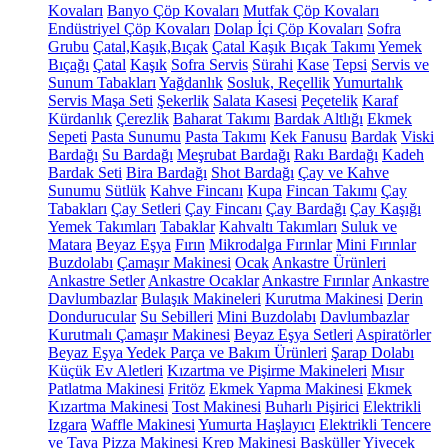
Kovaları
Banyo Çöp Kovaları
Mutfak Çöp Kovaları
Endüstriyel Çöp Kovaları
Dolap İçi Çöp Kovaları
Sofra
Grubu
Çatal,Kaşık,Bıçak
Çatal Kaşık Bıçak Takımı
Yemek
Bıçağı
Çatal
Kaşık
Sofra Servis
Sürahi
Kase
Tepsi
Servis ve
Sunum Tabakları
Yağdanlık
Sosluk, Reçellik
Yumurtalık
Servis Maşa Seti
Şekerlik
Salata Kasesi
Peçetelik
Karaf
Kürdanlık
Çerezlik
Baharat Takımı
Bardak Altlığı
Ekmek
Sepeti
Pasta Sunumu
Pasta Takımı
Kek Fanusu
Bardak
Viski
Bardağı
Su Bardağı
Meşrubat Bardağı
Rakı Bardağı
Kadeh
Bardak Seti
Bira Bardağı
Shot Bardağı
Çay ve Kahve
Sunumu
Sütlük
Kahve Fincanı
Kupa
Fincan Takımı
Çay
Tabakları
Çay Setleri
Çay Fincanı
Çay Bardağı
Çay Kaşığı
Yemek Takımları
Tabaklar
Kahvaltı Takımları
Suluk ve
Matara
Beyaz Eşya
Fırın
Mikrodalga Fırınlar
Mini Fırınlar
Buzdolabı
Çamaşır Makinesi
Ocak
Ankastre Ürünleri
Ankastre Setler
Ankastre Ocaklar
Ankastre Fırınlar
Ankastre
Davlumbazlar
Bulaşık Makineleri
Kurutma Makinesi
Derin
Dondurucular
Su Sebilleri
Mini Buzdolabı
Davlumbazlar
Kurutmalı Çamaşır Makinesi
Beyaz Eşya Setleri
Aspiratörler
Beyaz Eşya Yedek Parça ve Bakım Ürünleri
Şarap Dolabı
Küçük Ev Aletleri
Kızartma ve Pişirme Makineleri
Mısır
Patlatma Makinesi
Fritöz
Ekmek Yapma Makinesi
Ekmek
Kızartma Makinesi
Tost Makinesi
Buharlı Pişirici
Elektrikli
Izgara
Waffle Makinesi
Yumurta Haşlayıcı
Elektrikli Tencere
ve Tava
Pizza Makinesi
Krep Makinesi
Basküller
Yiyecek