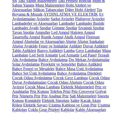
Şiş
Takı Yapım Malzemeleri
Takı Pensesi
Boncuk
Mum &
Sabun Yapımı
Mum Malzemeleri
Hobi Aletleri ve
Aksesuarları
Silikon Tabancaları
Diğer Hobi Aletleri
Taş
Boyama & Mozaik
AYDINLATMA VE ELEKTRİK
Ev
Aydınlatmaları
Avizeler
Sarkıt Avizeler
Plafonyer Avizeler
Lambaderler ve Aksesuarları
Lambader
Lambader Başlığı
Lambader Ayağı
Spotlar
Gömme Spotlar
Sıvaüstü Spotlar
Tavan Spotlar
Ampuller
Led Ampul
Halojen Ampul
Tasarruflu Ampul
Rustik Ampul
Akıllı Ampul
Floresan
Ampul
Abajurlar ve Aksesuarları
Abajur
Abajur Şapkaları
Abajur Ayaklığı
Fener ve Işıldaklar
Aplikler
Duvar Aplikleri
Tablo Aplikleri
Banyo Aplikleri
Lamba
Gece Lambaları
Masa
Lambaları
Led Şerit
Armatür
Led Armatür
Led Panel
Tezgah
Altı Aydınlatma
Bahçe Aydınlatma
Dış Mekan Aydınlatmalar
Solar Aydınlatma
Projektör ve Sensörler
Bahçe Aplikleri
Bahçe Feneri ve Meşaleler
Bahçe Masa Üstü Aydınlatma
Bahçe Set Üstü Aydınlatma
Bahçe Aydınlatma Direkleri
Çocuk Odası Aydınlatma
Çocuk Gece Lambası
Çocuk Odası
Duvar Aydınlatmaları
Çocuk Odası Abajuru
Çocuk Odası
Avizesi
Çocuk Masa Lambası
Elektrik Malzemeleri
Priz ve
Anahtarlar
Priz Kutusu
Telefon Prizi
Priz Çerçevesi
Golyat
Priz
Nümeris Priz
Priz
Anahtar Priz
Şalt Malzemeleri
Sigorta
Kutusu
Kontaktör
Elektrik Sigortası
Şalter
Kaçak Akım
Rölesi
Elektrik Sayacı
Uzatma Kablosu ve Grup Priz
Uzatma
Kabloları
Çoklu Grup Prizleri
Kablolar
Kablo Aksesuarları