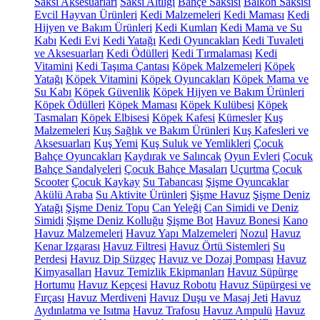
Saksı Aksesuarları
Saksı Altlığı
Bahçe Saksısı
Balkon Saksısı
Evcil Hayvan Ürünleri
Kedi Malzemeleri
Kedi Maması
Kedi
Hijyen ve Bakım Ürünleri
Kedi Kumları
Kedi Mama ve Su
Kabı
Kedi Evi
Kedi Yatağı
Kedi Oyuncakları
Kedi Tuvaleti
ve Aksesuarları
Kedi Ödülleri
Kedi Tırmalaması
Kedi
Vitamini
Kedi Taşıma Çantası
Köpek Malzemeleri
Köpek
Yatağı
Köpek Vitamini
Köpek Oyuncakları
Köpek Mama ve
Su Kabı
Köpek Güvenlik
Köpek Hijyen ve Bakım Ürünleri
Köpek Ödülleri
Köpek Maması
Köpek Kulübesi
Köpek
Tasmaları
Köpek Elbisesi
Köpek Kafesi
Kümesler
Kuş
Malzemeleri
Kuş Sağlık ve Bakım Ürünleri
Kuş Kafesleri ve
Aksesuarları
Kuş Yemi
Kuş Suluk ve Yemlikleri
Çocuk
Bahçe Oyuncakları
Kaydırak ve Salıncak
Oyun Evleri
Çocuk
Bahçe Sandalyeleri
Çocuk Bahçe Masaları
Uçurtma
Çocuk
Scooter
Çocuk Kaykay
Su Tabancası
Şişme Oyuncaklar
Akülü Araba
Su Aktivite Ürünleri
Şişme Havuz
Şişme Deniz
Yatağı
Şişme Deniz Topu
Can Yeleği
Can Simidi ve Deniz
Simidi
Şişme Deniz Kolluğu
Şişme Bot
Havuz Bonesi
Kano
Havuz Malzemeleri
Havuz Yapı Malzemeleri
Nozul
Havuz
Kenar Izgarası
Havuz Filtresi
Havuz Örtü Sistemleri
Su
Perdesi
Havuz Dip Süzgeç
Havuz ve Dozaj Pompası
Havuz
Kimyasalları
Havuz Temizlik Ekipmanları
Havuz Süpürge
Hortumu
Havuz Kepçesi
Havuz Robotu
Havuz Süpürgesi ve
Fırçası
Havuz Merdiveni
Havuz Duşu ve Masaj Jeti
Havuz
Aydınlatma ve Isıtma
Havuz Trafosu
Havuz Ampulü
Havuz