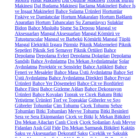
Motoru
Hasat Makinesi
Dal Öğütme Makinesi
Toprak Burgu
Makinesi
Dal Budama Makinesi
İlaçlama Makineleri
Bahçe İş
ve İnşaat Makineleri
Bahçe Sulama Ürünleri
Hortumlar
Fıskiye ve Damlatıcılar
Hortum Makaraları
Hortum Bağlantı
Aparatları
Hortum Tabancaları
Su Zamanlayıcı
Sulaklar
Bidon
Bahçe Musluğu
Şişme Su Deposu
Mangal ve
Aksesuarları
Mangal Aksesuarları
Mangal Kömürü ve
Tutuşturucular
Mangal ve Barbekü
Kömürlü Mangal
Tüplü
Mangal
Elektrikli Izgara
Pürmüz
Piknik Malzemeleri
Piknik
Sepetleri
Piknik Seti
Semaver
Piknik Örtüleri
Bahçe
Depolama
Depolama Evleri
Depolama Dolapları
Depolama
Sandığı
Bahçe Aydınlatma
Dış Mekan Aydınlatmalar
Solar
Aydınlatma
Projektör ve Sensörler
Bahçe Aplikleri
Bahçe
Feneri ve Meşaleler
Bahçe Masa Üstü Aydınlatma
Bahçe Set
Üstü Aydınlatma
Bahçe Aydınlatma Direkleri
Bahçe Peyzaj
Ürünleri
Bahçe Yer Döşemeleri
Bahçe Çit ve Bordürleri
Bahçe Filesi
Bahçe Gizleme Ağları
Bahçe Dekorasyon
Ürünleri
Bahçe Kovaları
Toprak ve Çiçek Bakımı
Bitki
Yetiştirme Ürünleri
Torf ve Topraklar
Gübreler ve Sıvı
Gübreler
Tohumlar
Çim Tohumu
Çiçek Tohumu
Sebze
Tohumları
Bitki Tohumları
Meyve Tohumu
Bitki Besinleri
Sera ve Sera Ekipmanları
Çiçek ve Bitki
İç Mekan Bitkileri
Dış Mekan Ağaçları
Canlı Çiçek
Çiçek Soğanları
Aşılı Meyve
Fidanları
Aşılı Gül
Fide
Dış Mekan Sarmaşık Bitkileri
Kaktüs
Saksı ve Aksesuarları
Dekoratif Saksı
Çiçeklik ve Saksılık