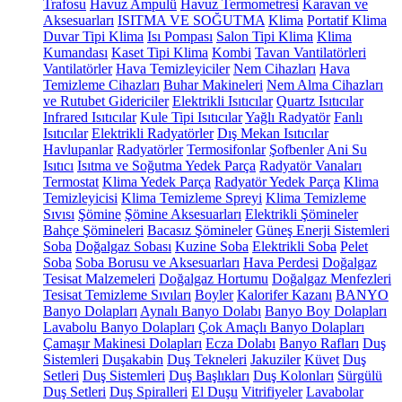
Trafosu
Havuz Ampulü
Havuz Termometresi
Karavan ve
Aksesuarları
ISITMA VE SOĞUTMA
Klima
Portatif Klima
Duvar Tipi Klima
Isı Pompası
Salon Tipi Klima
Klima
Kumandası
Kaset Tipi Klima
Kombi
Tavan Vantilatörleri
Vantilatörler
Hava Temizleyiciler
Nem Cihazları
Hava
Temizleme Cihazları
Buhar Makineleri
Nem Alma Cihazları
ve Rutubet Gidericiler
Elektrikli Isıtıcılar
Quartz Isıtıcılar
Infrared Isıtıcılar
Kule Tipi Isıtıcılar
Yağlı Radyatör
Fanlı
Isıtıcılar
Elektrikli Radyatörler
Dış Mekan Isıtıcılar
Havlupanlar
Radyatörler
Termosifonlar
Şofbenler
Ani Su
Isıtıcı
Isıtma ve Soğutma Yedek Parça
Radyatör Vanaları
Termostat
Klima Yedek Parça
Radyatör Yedek Parça
Klima
Temizleyicisi
Klima Temizleme Spreyi
Klima Temizleme
Sıvısı
Şömine
Şömine Aksesuarları
Elektrikli Şömineler
Bahçe Şömineleri
Bacasız Şömineler
Güneş Enerji Sistemleri
Soba
Doğalgaz Sobası
Kuzine Soba
Elektrikli Soba
Pelet
Soba
Soba Borusu ve Aksesuarları
Hava Perdesi
Doğalgaz
Tesisat Malzemeleri
Doğalgaz Hortumu
Doğalgaz Menfezleri
Tesisat Temizleme Sıvıları
Boyler
Kalorifer Kazanı
BANYO
Banyo Dolapları
Aynalı Banyo Dolabı
Banyo Boy Dolapları
Lavabolu Banyo Dolapları
Çok Amaçlı Banyo Dolapları
Çamaşır Makinesi Dolapları
Ecza Dolabı
Banyo Rafları
Duş
Sistemleri
Duşakabin
Duş Tekneleri
Jakuziler
Küvet
Duş
Setleri
Duş Sistemleri
Duş Başlıkları
Duş Kolonları
Sürgülü
Duş Setleri
Duş Spiralleri
El Duşu
Vitrifiyeler
Lavabolar