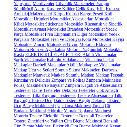
Yapıştırıcı
Merdivenler
Güvenlik Malzemeleri
Yangın
Söndürücü
Alarm
Kasa ve Kilitler
Çelik Kasa
Kilit
Kutu ve
Ambalaj Malzemeleri
Kargo Kutusu
Kargo Poşeti
Koli
Motosiklet Ürünleri
Motorsiklet Aksesuarları
Motosiklet
Kilidi
Motosiklet Stickerları
Motosiklet Rüzgarlık ve Siperlik
Motosiklet Aynası
Motosiklet Brandası
Motorsiklet Yedek
Parça
Motosiklet Fren Ekipmanları
Diğer Motosiklet Yedek
Parçaları
Motosiklet Fren ve Debriyaj Kolu
Motosiklet Kayışı
Motosiklet Zinciri
Motosiklet Giyim
Motorcu Eldiveni
Motorcu Botu ve Ayakkabısı
Motorcu Yağmurluk
Motosiklet
Kaskı
ELEKTRİKLİ EL ALETLERİ
Akülü Vidalamalar
Şarjlı Vidalamalar
Kablolu Vidalamalar
Vidalama Uçları
Matkaplar
Darbeli Matkaplar
Akülü Matkap ve Vidalamalar
Matkap Ucu ve Setleri
Somun Sıkma Makineleri
Darbesiz
Matkaplar
Manyetik Matkap
Sütunlu Matkap
Matkap Tezgahı
Kırıcılar ve Deliciler
Zımpara ve Polisaj
Zımpara Makineleri
Polisaj Makineleri
Planyalar
Zımpara Kağıdı ve Aksesuarları
Testereler
Daire Testereler
Dekupaj Testereler
Çok Amaçlı
Testereler
Tilki Kuyruğu Testereler
Testere Aksesuarları
Tilki
Kuyruğu Testere Ucu
Daire Testere Bıçağı
Dekupaj Testere
Ucu
Bahçe Makineleri
Çapalama Makinesi
Tırpan
Çit
Budama Makinesi
Hidrofor
Yaprak Toplama Makinesi
Motorlu Testere
Elektrikli Testereler
Benzinli Testereler
Testere Zincirleri ve Yağları
Çim Biçme Makinesi
Benzinli
Çim Biçme Makinesi
Elektrikli Çim Biçme Makinesi
Kenar