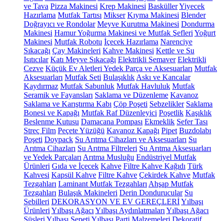
ve Tava
Pizza Makinesi
Krep Makinesi
Basküller
Yiyecek
Hazırlama
Mutfak Tartısı
Mikser
Kıyma Makinesi
Blender
Doğrayıcı ve Rondolar
Meyve Kurutma Makinesi
Dondurma
Makinesi
Hamur Yoğurma Makinesi ve Mutfak Şefleri
Yoğurt
Makinesi
Mutfak Robotu
İçecek Hazırlama
Narenciye
Sıkacağı
Çay Makineleri
Kahve Makinesi
Kettle ve Su
Isıtıcılar
Katı Meyve Sıkacağı
Elektrikli Semaver
Elektrikli
Cezve
Küçük Ev Aletleri Yedek Parça ve Aksesuarları
Mutfak
Aksesuarları
Mutfak Seti
Bulaşıklık
Askı ve Kancalar
Kaydırmaz
Mutfak Sabunluk
Mutfak Havluluk
Mutfak
Seramik ve Fayansları
Saklama ve Düzenleme
Kavanoz
Saklama ve Karıştırma Kabı
Çöp Poşeti
Sebzelikler
Saklama
Bonesi ve Kapağı
Mutfak Raf Düzenleyici
Poşetlik
Kaşıklık
Beslenme Kutusu
Damacana Pompası
Ekmeklik
Sefer Tası
Streç Film
Peçete Yüzüğü
Kavanoz Kapağı
Pipet
Buzdolabı
Poşeti
Doypack
Su Arıtma Cihazları ve Aksesuarları
Su
Arıtma Cihazları
Su Arıtma Filtreleri
Su Arıtma Aksesuarları
ve Yedek Parçaları
Arıtma Musluğu
Endüstriyel Mutfak
Ürünleri
Gıda ve İçecek
Kahve
Filtre Kahve Kağıdı
Türk
Kahvesi
Kapsül Kahve
Filtre Kahve
Çekirdek Kahve
Mutfak
Tezgahları
Laminant Mutfak Tezgahları
Ahşap Mutfak
Tezgahları
Bulaşık Makineleri
Derin Dondurucular
Su
Sebilleri
DEKORASYON VE EV GEREÇLERİ
Yılbaşı
Ürünleri
Yılbaşı Ağacı
Yılbaşı Aydınlatmaları
Yılbaşı Ağacı
Süsleri
Yılbaşı Sepeti
Yılbaşı Parti Malzemeleri
Dekoratif