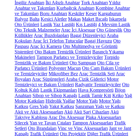
İngiliz Anahtarı
İki Ağızlı Anahtar
Tork Anahtarı
Yıldız
Anahtar ve Takımları
Kurbağcık Anahtarı
Kombine Anahtar
ve Takımları
Boru Anahtarı
Keskiler
Keser
Kargaburun
Balyoz
Balta
Kesici Aletler
Makas
Maket Bıçağı
Iskarpela
Oto Ürünleri
Lastik
Yaz Lastiği
Kış Lastiği
4 Mevsim Lastik
Oto Teknik Malzemeler
Araç İçi Aksesuar
Oto Güneşlik
Oto
Küllükler
Araç Buzdolapları
Bagaj Düzenleyici
Araba
Kokuları
Araç İçi Telefon Tutucular
Bagaj Havuzu
Oto
Paspası
Araç İçi Kamera
Oto Multimedya ve Görüntü
Sistemleri
Oto Bakım Temizlik Ürünleri
Basınçlı Yıkama
Makineleri
Tampon Parlatıcı ve Temizleyiciler
Torpido
Temizlik ve Bakım Ürünleri
Oto Şampuan
Oto Cila ve
Parlatıcı Ürünleri
Polyester Macun
Oto Cam Bakım Ürünleri
ve Temizleyiciler
Mikrofiber Bez
Araç Temizlik Seti
Araç
Boyaları
Araç Süpürgeleri
Araba Çizik Giderici
Motor
Temizleyici ve Bakım Ürünleri
Radyatör Temizleyiciler
Oto
Koltuk Kılıfı
Lastik Ekipmanları
Hava Kompresörü
Bijon
Anahtarı
Sibop ve Sibop Kapağı
Lastik Tamir Kiti
Kriko
Yağ
Motor Katkıları
Hidrolik Yağlar
Motor Yağı
Motor Yağı
Katkısı
Gres Yağı
Yakıt Katkısı
Şanzıman Yağı ve Katkısı
Akü ve Akü Aksesuarları
Akü
Akü Şarj Cihazları
Akü
Takviye Kablosu
Araç Dış Aksesuar
Plaka Aksesuarları
Silecek
Yan ve Tavan Çıtaları
Tampon Aksesuarları
Trafik
Setleri
Oto Brandaları
Vinç ve Vinç Aksesuarları
Jant ve Jant
Kapağı
Trafik Ürünleri
Oto Projektör
Diğer Trafik Ürünleri