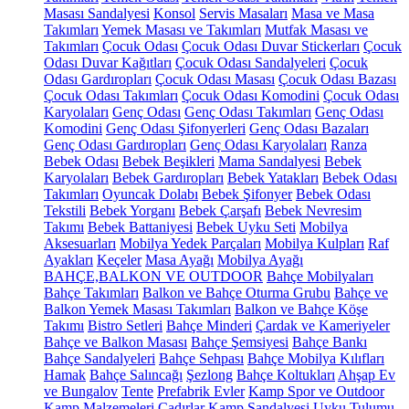
Masası Sandalyesi
Konsol
Servis Masaları
Masa ve Masa
Takımları
Yemek Masası ve Takımları
Mutfak Masası ve
Takımları
Çocuk Odası
Çocuk Odası Duvar Stickerları
Çocuk
Odası Duvar Kağıtları
Çocuk Odası Sandalyeleri
Çocuk
Odası Gardıropları
Çocuk Odası Masası
Çocuk Odası Bazası
Çocuk Odası Takımları
Çocuk Odası Komodini
Çocuk Odası
Karyolaları
Genç Odası
Genç Odası Takımları
Genç Odası
Komodini
Genç Odası Şifonyerleri
Genç Odası Bazaları
Genç Odası Gardıropları
Genç Odası Karyolaları
Ranza
Bebek Odası
Bebek Beşikleri
Mama Sandalyesi
Bebek
Karyolaları
Bebek Gardıropları
Bebek Yatakları
Bebek Odası
Takımları
Oyuncak Dolabı
Bebek Şifonyer
Bebek Odası
Tekstili
Bebek Yorganı
Bebek Çarşafı
Bebek Nevresim
Takımı
Bebek Battaniyesi
Bebek Uyku Seti
Mobilya
Aksesuarları
Mobilya Yedek Parçaları
Mobilya Kulpları
Raf
Ayakları
Keçeler
Masa Ayağı
Mobilya Ayağı
BAHÇE,BALKON VE OUTDOOR
Bahçe Mobilyaları
Bahçe Takımları
Balkon ve Bahçe Oturma Grubu
Bahçe ve
Balkon Yemek Masası Takımları
Balkon ve Bahçe Köşe
Takımı
Bistro Setleri
Bahçe Minderi
Çardak ve Kameriyeler
Bahçe ve Balkon Masası
Bahçe Şemsiyesi
Bahçe Bankı
Bahçe Sandalyeleri
Bahçe Sehpası
Bahçe Mobilya Kılıfları
Hamak
Bahçe Salıncağı
Şezlong
Bahçe Koltukları
Ahşap Ev
ve Bungalov
Tente
Prefabrik Evler
Kamp Spor ve Outdoor
Kamp Malzemeleri
Çadırlar
Kamp Sandalyesi
Uyku Tulumu