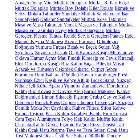
Amaçlı Dolap
Mini Mutfak Dolapları
Mutfak Rafları
Köşe
Mutfak Dolapları
Mutfak Boy Dolabı
Kiler Dolabı
Ekmek ve
Sebze Dolabı
Tabureler
Sandalye
Mutfak Sandalyeleri
Bar
Sandalyeleri
Katlanır Sandalyeler
Mutfak Köşe Takımları
Masa ve Masa Takımları
Yemek Masası ve Takımları
Mutfak
Masası ve Takımları
Eviye
Mutfak Bataryaları
Mutfak
Gereçleri
Kesme Tahtası
Rende
Servis Gereçleri
Patates Ezici
Manuel Kıyma Makinesi
Krema Pompası
Dilimleyici
Doğrayıcı
Yumurta Fırçası
Bıçak ve Bıçak Setleri
Yağ
Sıçratmaz
Soyucu, Oyacak
Ölçü Kabı ve Kaşığı
Merdane ve
Oklava
Hamur Açma Matı
Fındık Kıracağı ve Ceviz Kıracağı
Elek
Dondurma Kaşığı
Buz Kalıbı
Bıçak Bileyici Masat
Açacak ve Tirbuşon
Çekirdek Çıkarıcı
Çırpıcı
Sebze
Kurutucu
Huni
Baharat Öğütücü
Havan
Hamburger Presi
Sarımsak Ezici
Kaşık ve Kepçe Altlığı
Bıçak Standı
Süzgeç
Nihale
İçli Köfte Aparatı
Yumurta Zamanlayıcı
Dondurma
Kalıbı
Buz Kovası
Et Dövme Aleti
Sarma Makinesi
Kahve
Değirmenleri
Limon Sıkacağı
Pişirme Grubu
Çay ve Kahve
Demleme
French Press
Dripper
Chemex
Cezve
Çay Süzgeci
Demlik
Moka Pot
Çaydanlık
Kahve Filtresi
Sifon Kahve
Fırında Pişirme
Pasta Kalıbı
Kurabiye Kalıbı
Fırın Tepsisi
Cam Tepsi
Alüminyum Folyo
Kek Kalıbı
Muffin Kalıbı
Çikolata Kalıbı
Güveç
Pişirme Kağıdı
Pizza Tepsisi
Tart
Kalıbı
Ocak Üstü Pişirme
Tava ve Tava Setleri
Ocak Üstü
Tost Makinesi
Ocak Üstü Sac
Sahan
Düdüklü Tencere