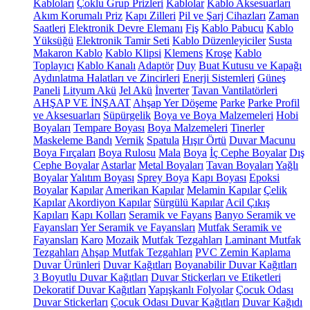
Kabloları
Çoklu Grup Prizleri
Kablolar
Kablo Aksesuarları
Akım Korumalı Priz
Kapı Zilleri
Pil ve Şarj Cihazları
Zaman
Saatleri
Elektronik Devre Elemanı
Fiş
Kablo Pabucu
Kablo
Yüksüğü
Elektronik Tamir Seti
Kablo Düzenleyiciler
Susta
Makaron Kablo
Kablo Klipsi
Klemens
Kroşe
Kablo
Toplayıcı
Kablo Kanalı
Adaptör
Duy
Buat Kutusu ve Kapağı
Aydınlatma Halatları ve Zincirleri
Enerji Sistemleri
Güneş
Paneli
Lityum Akü
Jel Akü
İnverter
Tavan Vantilatörleri
AHŞAP VE İNŞAAT
Ahşap Yer Döşeme
Parke
Parke Profil
ve Aksesuarları
Süpürgelik
Boya ve Boya Malzemeleri
Hobi
Boyaları
Tempare Boyası
Boya Malzemeleri
Tinerler
Maskeleme Bandı
Vernik
Spatula
Hışır Örtü
Duvar Macunu
Boya Fırçaları
Boya Rulosu
Mala
Boya
İç Cephe Boyalar
Dış
Cephe Boyalar
Astarlar
Metal Boyaları
Tavan Boyaları
Yağlı
Boyalar
Yalıtım Boyası
Sprey Boya
Kapı Boyası
Epoksi
Boyalar
Kapılar
Amerikan Kapılar
Melamin Kapılar
Çelik
Kapılar
Akordiyon Kapılar
Sürgülü Kapılar
Acil Çıkış
Kapıları
Kapı Kolları
Seramik ve Fayans
Banyo Seramik ve
Fayansları
Yer Seramik ve Fayansları
Mutfak Seramik ve
Fayansları
Karo
Mozaik
Mutfak Tezgahları
Laminant Mutfak
Tezgahları
Ahşap Mutfak Tezgahları
PVC Zemin Kaplama
Duvar Ürünleri
Duvar Kağıtları
Boyanabilir Duvar Kağıtları
3 Boyutlu Duvar Kağıtları
Duvar Stickerları ve Etiketleri
Dekoratif Duvar Kağıtları
Yapışkanlı Folyolar
Çocuk Odası
Duvar Stickerları
Çocuk Odası Duvar Kağıtları
Duvar Kağıdı