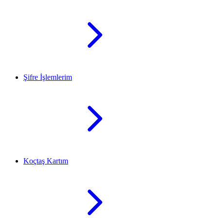
Şifre İşlemlerim
Koçtaş Kartım