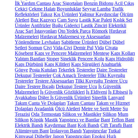
İlk Yardım Çantası
Araç Sigortaları
Benzin Bidonu
Acil Çıkış
Çekici
Çekme Halatı
Boyunluklar
Seyyar Lamba
Trafik
Reflektörleri
Takoz
Kış Ürünleri
Yağmur Kaydırıcılar
Ölçüm
Aletleri
Buz Kazıyıcı
Cam Suyu
Lastik Kar Paleti
Kışlık Set
Ürünler
Antifrizler
Buğu Giderici
Lastik Zinciri
Elektrikli
Araç Şarj İstasyonları
Oto Yedek Parça
Römork
Hırdavat
Malzemeleri
Hırdavat Malzemesi ve Aksesuarları
Yönlendirme Levhaları
Sabitleme Ürünleri
Dübel
Dübel
Setleri
Somun
Çivi
Vida-Çivi
Demir Pul
Vida
Civata
Köşebent
Kapı ve Pencere Malzemeleri
Menteşe
Kapı Kolları
Yalıtım Bantları
Stoper
Sineklik
Pencere Kolu
Kapı Hidroliği
Kapı Dürbünü
Kapı Kilitleri
Kapı Sürgüleri
Anahtarlık
Gönye
Posta Kutuları
Tekerlek
Testereler
Daire Testereler
Dekupaj Testereler
Çok Amaçlı Testereler
Tilki Kuyruğu
Testereler
Testere Aksesuarları
Tilki Kuyruğu Testere Ucu
Daire Testere Bıçağı
Dekupaj Testere Ucu
İş Güvenlik
Malzemeleri
İş Güvenlik Gözlükleri
İş Eldiveni
İş Elbisesi
İş
Ayakkabısı
Diğer İş Güvenlik Ürünleri
Siperlik
Lanyard
Takım Çanta Ve Dolapları
Takım Çantası
Takım ve Hizmet
Dolapları
Avadanlık
Ölçü Aletleri
Metre ve Şerit Metre
Su
Terazisi
Oda Termostatı
Silikon ve Mastikler
Silikon
Mum
Silikon
Köpük
Mastik
Yapıştırıcı ve Bantlar
Bant
Teflon Bant
Elektrik Bandı
Kaydırmaz Bant
Koli Bandı
Çift Taraflı Bant
Alüminyum Bant
İzolasyon Bandı
Yapıştırıcılar
Tutkal
Kimyasal Dübeller
Japon Yapıştırıcıları
Epoksi
Hızlı