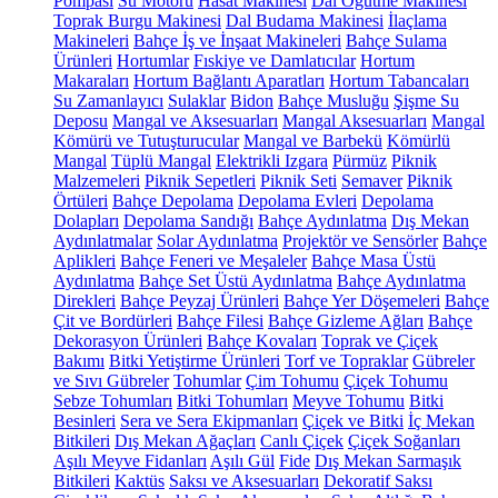
Pompası
Su Motoru
Hasat Makinesi
Dal Öğütme Makinesi
Toprak Burgu Makinesi
Dal Budama Makinesi
İlaçlama
Makineleri
Bahçe İş ve İnşaat Makineleri
Bahçe Sulama
Ürünleri
Hortumlar
Fıskiye ve Damlatıcılar
Hortum
Makaraları
Hortum Bağlantı Aparatları
Hortum Tabancaları
Su Zamanlayıcı
Sulaklar
Bidon
Bahçe Musluğu
Şişme Su
Deposu
Mangal ve Aksesuarları
Mangal Aksesuarları
Mangal
Kömürü ve Tutuşturucular
Mangal ve Barbekü
Kömürlü
Mangal
Tüplü Mangal
Elektrikli Izgara
Pürmüz
Piknik
Malzemeleri
Piknik Sepetleri
Piknik Seti
Semaver
Piknik
Örtüleri
Bahçe Depolama
Depolama Evleri
Depolama
Dolapları
Depolama Sandığı
Bahçe Aydınlatma
Dış Mekan
Aydınlatmalar
Solar Aydınlatma
Projektör ve Sensörler
Bahçe
Aplikleri
Bahçe Feneri ve Meşaleler
Bahçe Masa Üstü
Aydınlatma
Bahçe Set Üstü Aydınlatma
Bahçe Aydınlatma
Direkleri
Bahçe Peyzaj Ürünleri
Bahçe Yer Döşemeleri
Bahçe
Çit ve Bordürleri
Bahçe Filesi
Bahçe Gizleme Ağları
Bahçe
Dekorasyon Ürünleri
Bahçe Kovaları
Toprak ve Çiçek
Bakımı
Bitki Yetiştirme Ürünleri
Torf ve Topraklar
Gübreler
ve Sıvı Gübreler
Tohumlar
Çim Tohumu
Çiçek Tohumu
Sebze Tohumları
Bitki Tohumları
Meyve Tohumu
Bitki
Besinleri
Sera ve Sera Ekipmanları
Çiçek ve Bitki
İç Mekan
Bitkileri
Dış Mekan Ağaçları
Canlı Çiçek
Çiçek Soğanları
Aşılı Meyve Fidanları
Aşılı Gül
Fide
Dış Mekan Sarmaşık
Bitkileri
Kaktüs
Saksı ve Aksesuarları
Dekoratif Saksı