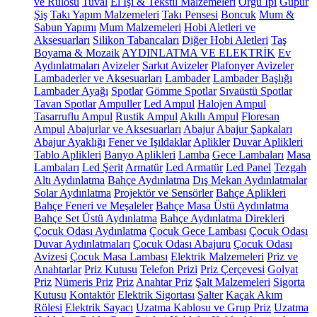
ve Rulosu
Tuval
El İşi & Tekstil Malzemeleri
Örgü İpi
Güpür
Şiş
Takı Yapım Malzemeleri
Takı Pensesi
Boncuk
Mum &
Sabun Yapımı
Mum Malzemeleri
Hobi Aletleri ve
Aksesuarları
Silikon Tabancaları
Diğer Hobi Aletleri
Taş
Boyama & Mozaik
AYDINLATMA VE ELEKTRİK
Ev
Aydınlatmaları
Avizeler
Sarkıt Avizeler
Plafonyer Avizeler
Lambaderler ve Aksesuarları
Lambader
Lambader Başlığı
Lambader Ayağı
Spotlar
Gömme Spotlar
Sıvaüstü Spotlar
Tavan Spotlar
Ampuller
Led Ampul
Halojen Ampul
Tasarruflu Ampul
Rustik Ampul
Akıllı Ampul
Floresan
Ampul
Abajurlar ve Aksesuarları
Abajur
Abajur Şapkaları
Abajur Ayaklığı
Fener ve Işıldaklar
Aplikler
Duvar Aplikleri
Tablo Aplikleri
Banyo Aplikleri
Lamba
Gece Lambaları
Masa
Lambaları
Led Şerit
Armatür
Led Armatür
Led Panel
Tezgah
Altı Aydınlatma
Bahçe Aydınlatma
Dış Mekan Aydınlatmalar
Solar Aydınlatma
Projektör ve Sensörler
Bahçe Aplikleri
Bahçe Feneri ve Meşaleler
Bahçe Masa Üstü Aydınlatma
Bahçe Set Üstü Aydınlatma
Bahçe Aydınlatma Direkleri
Çocuk Odası Aydınlatma
Çocuk Gece Lambası
Çocuk Odası
Duvar Aydınlatmaları
Çocuk Odası Abajuru
Çocuk Odası
Avizesi
Çocuk Masa Lambası
Elektrik Malzemeleri
Priz ve
Anahtarlar
Priz Kutusu
Telefon Prizi
Priz Çerçevesi
Golyat
Priz
Nümeris Priz
Priz
Anahtar Priz
Şalt Malzemeleri
Sigorta
Kutusu
Kontaktör
Elektrik Sigortası
Şalter
Kaçak Akım
Rölesi
Elektrik Sayacı
Uzatma Kablosu ve Grup Priz
Uzatma