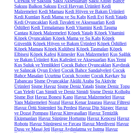
Çiçeklik ve Saksılık
Saksı Aksesuarları
Saksı Altlığı
Bahçe
Saksısı
Balkon Saksısı
Evcil Hayvan Ürünleri
Kedi
Malzemeleri
Kedi Maması
Kedi Hijyen ve Bakım Ürünleri
Kedi Kumları
Kedi Mama ve Su Kabı
Kedi Evi
Kedi Yatağı
Kedi Oyuncakları
Kedi Tuvaleti ve Aksesuarları
Kedi
Ödülleri
Kedi Tırmalaması
Kedi Vitamini
Kedi Taşıma
Çantası
Köpek Malzemeleri
Köpek Yatağı
Köpek Vitamini
Köpek Oyuncakları
Köpek Mama ve Su Kabı
Köpek
Güvenlik
Köpek Hijyen ve Bakım Ürünleri
Köpek Ödülleri
Köpek Maması
Köpek Kulübesi
Köpek Tasmaları
Köpek
Elbisesi
Köpek Kafesi
Kümesler
Kuş Malzemeleri
Kuş Sağlık
ve Bakım Ürünleri
Kuş Kafesleri ve Aksesuarları
Kuş Yemi
Kuş Suluk ve Yemlikleri
Çocuk Bahçe Oyuncakları
Kaydırak
ve Salıncak
Oyun Evleri
Çocuk Bahçe Sandalyeleri
Çocuk
Bahçe Masaları
Uçurtma
Çocuk Scooter
Çocuk Kaykay
Su
Tabancası
Şişme Oyuncaklar
Akülü Araba
Su Aktivite
Ürünleri
Şişme Havuz
Şişme Deniz Yatağı
Şişme Deniz Topu
Can Yeleği
Can Simidi ve Deniz Simidi
Şişme Deniz Kolluğu
Şişme Bot
Havuz Bonesi
Kano
Havuz Malzemeleri
Havuz
Yapı Malzemeleri
Nozul
Havuz Kenar Izgarası
Havuz Filtresi
Havuz Örtü Sistemleri
Su Perdesi
Havuz Dip Süzgeç
Havuz
ve Dozaj Pompası
Havuz Kimyasalları
Havuz Temizlik
Ekipmanları
Havuz Süpürge Hortumu
Havuz Kepçesi
Havuz
Robotu
Havuz Süpürgesi ve Fırçası
Havuz Merdiveni
Havuz
Duşu ve Masaj Jeti
Havuz Aydınlatma ve Isıtma
Havuz