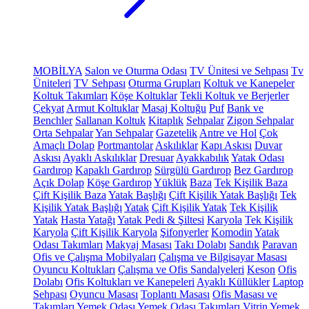
MOBİLYA
Salon ve Oturma Odası
TV Ünitesi ve Sehpası
Tv
Üniteleri
TV Sehpası
Oturma Grupları
Koltuk ve Kanepeler
Koltuk Takımları
Köşe Koltuklar
Tekli Koltuk ve Berjerler
Çekyat
Armut Koltuklar
Masaj Koltuğu
Puf
Bank ve
Benchler
Sallanan Koltuk
Kitaplık
Sehpalar
Zigon Sehpalar
Orta Sehpalar
Yan Sehpalar
Gazetelik
Antre ve Hol
Çok
Amaçlı Dolap
Portmantolar
Askılıklar
Kapı Askısı
Duvar
Askısı
Ayaklı Askılıklar
Dresuar
Ayakkabılık
Yatak Odası
Gardırop
Kapaklı Gardırop
Sürgülü Gardırop
Bez Gardırop
Açık Dolap
Köşe Gardırop
Yüklük
Baza
Tek Kişilik Baza
Çift Kişilik Baza
Yatak Başlığı
Çift Kişilik Yatak Başlığı
Tek
Kişilik Yatak Başlığı
Yatak
Çift Kişilik Yatak
Tek Kişilik
Yatak
Hasta Yatağı
Yatak Pedi & Şiltesi
Karyola
Tek Kişilik
Karyola
Çift Kişilik Karyola
Şifonyerler
Komodin
Yatak
Odası Takımları
Makyaj Masası
Takı Dolabı
Sandık
Paravan
Ofis ve Çalışma Mobilyaları
Çalışma ve Bilgisayar Masası
Oyuncu Koltukları
Çalışma ve Ofis Sandalyeleri
Keson
Ofis
Dolabı
Ofis Koltukları ve Kanepeleri
Ayaklı Küllükler
Laptop
Sehpası
Oyuncu Masası
Toplantı Masası
Ofis Masası ve
Takımları
Yemek Odası
Yemek Odası Takımları
Vitrin
Yemek