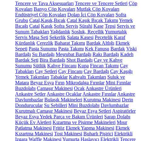
Tencere ve Tava Aksesuarları
Tencere ve Tencere Setleri
Çöp
Kovaları
Banyo Çöp Kovaları
Mutfak Çöp Kovaları
Endüstriyel Çöp Kovaları
Dolap İçi Çöp Kovaları
Sofra
Grubu
Çatal,Kaşık,Bıçak
Çatal Kaşık Bıçak Takımı
Yemek
Bıçağı
Çatal
Kaşık
Sofra Servis
Sürahi
Kase
Tepsi
Servis ve
Sunum Tabakları
Yağdanlık
Sosluk, Reçellik
Yumurtalık
Servis Maşa Seti
Şekerlik
Salata Kasesi
Peçetelik
Karaf
Kürdanlık
Çerezlik
Baharat Takımı
Bardak Altlığı
Ekmek
Sepeti
Pasta Sunumu
Pasta Takımı
Kek Fanusu
Bardak
Viski
Bardağı
Su Bardağı
Meşrubat Bardağı
Rakı Bardağı
Kadeh
Bardak Seti
Bira Bardağı
Shot Bardağı
Çay ve Kahve
Sunumu
Sütlük
Kahve Fincanı
Kupa
Fincan Takımı
Çay
Tabakları
Çay Setleri
Çay Fincanı
Çay Bardağı
Çay Kaşığı
Yemek Takımları
Tabaklar
Kahvaltı Takımları
Suluk ve
Matara
Beyaz Eşya
Fırın
Mikrodalga Fırınlar
Mini Fırınlar
Buzdolabı
Çamaşır Makinesi
Ocak
Ankastre Ürünleri
Ankastre Setler
Ankastre Ocaklar
Ankastre Fırınlar
Ankastre
Davlumbazlar
Bulaşık Makineleri
Kurutma Makinesi
Derin
Dondurucular
Su Sebilleri
Mini Buzdolabı
Davlumbazlar
Kurutmalı Çamaşır Makinesi
Beyaz Eşya Setleri
Aspiratörler
Beyaz Eşya Yedek Parça ve Bakım Ürünleri
Şarap Dolabı
Küçük Ev Aletleri
Kızartma ve Pişirme Makineleri
Mısır
Patlatma Makinesi
Fritöz
Ekmek Yapma Makinesi
Ekmek
Kızartma Makinesi
Tost Makinesi
Buharlı Pişirici
Elektrikli
Izgara
Waffle Makinesi
Yumurta Haşlayıcı
Elektrikli Tencere