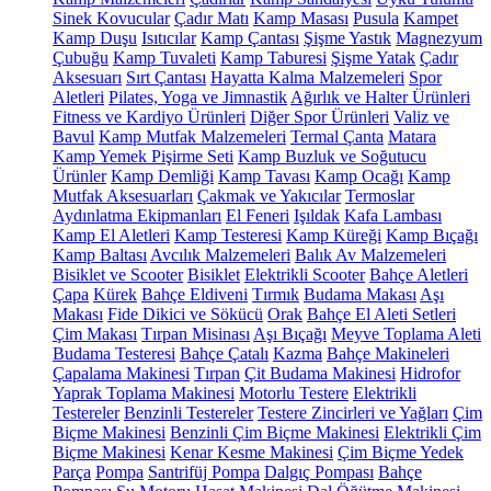
Sinek Kovucular
Çadır Matı
Kamp Masası
Pusula
Kampet
Kamp Duşu
Isıtıcılar
Kamp Çantası
Şişme Yastık
Magnezyum
Çubuğu
Kamp Tuvaleti
Kamp Taburesi
Şişme Yatak
Çadır
Aksesuarı
Sırt Çantası
Hayatta Kalma Malzemeleri
Spor
Aletleri
Pilates, Yoga ve Jimnastik
Ağırlık ve Halter Ürünleri
Fitness ve Kardiyo Ürünleri
Diğer Spor Ürünleri
Valiz ve
Bavul
Kamp Mutfak Malzemeleri
Termal Çanta
Matara
Kamp Yemek Pişirme Seti
Kamp Buzluk ve Soğutucu
Ürünler
Kamp Demliği
Kamp Tavası
Kamp Ocağı
Kamp
Mutfak Aksesuarları
Çakmak ve Yakıcılar
Termoslar
Aydınlatma Ekipmanları
El Feneri
Işıldak
Kafa Lambası
Kamp El Aletleri
Kamp Testeresi
Kamp Küreği
Kamp Bıçağı
Kamp Baltası
Avcılık Malzemeleri
Balık Av Malzemeleri
Bisiklet ve Scooter
Bisiklet
Elektrikli Scooter
Bahçe Aletleri
Çapa
Kürek
Bahçe Eldiveni
Tırmık
Budama Makası
Aşı
Makası
Fide Dikici ve Sökücü
Orak
Bahçe El Aleti Setleri
Çim Makası
Tırpan Misinası
Aşı Bıçağı
Meyve Toplama Aleti
Budama Testeresi
Bahçe Çatalı
Kazma
Bahçe Makineleri
Çapalama Makinesi
Tırpan
Çit Budama Makinesi
Hidrofor
Yaprak Toplama Makinesi
Motorlu Testere
Elektrikli
Testereler
Benzinli Testereler
Testere Zincirleri ve Yağları
Çim
Biçme Makinesi
Benzinli Çim Biçme Makinesi
Elektrikli Çim
Biçme Makinesi
Kenar Kesme Makinesi
Çim Biçme Yedek
Parça
Pompa
Santrifüj Pompa
Dalgıç Pompası
Bahçe