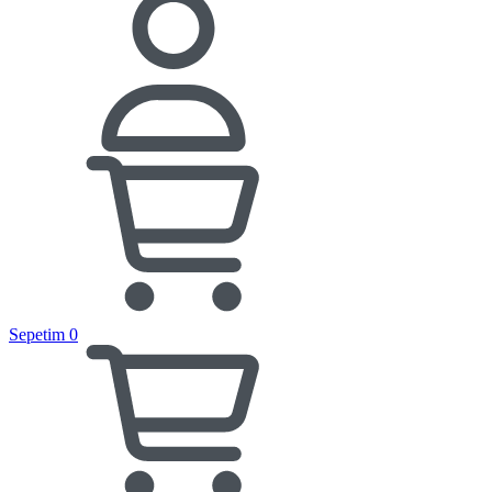
Sepetim
0