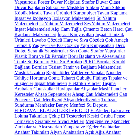
Yapıştırıcısı
Poster Duvar Kağıtları
Strafor
Duvar Çıtası
Duvar Kaplama
Silikon ve Mastikler
Silikon
Mum Silikon
Köpük
Mastik
Tavan Ürünleri
Kartonpiyer
Tavan Kaplama
İnşaat ve İzolasyon
İzolasyon Malzemeleri
Su Yalıtım
Malzemeleri
Isı Yalıtım Malzemeleri
Ses Yalıtım Malzemeleri
İnşaat Malzemeleri
Alçı
Cam Tuğla
Çimento
Beton Harcı
Çatı
Kaplama Malzemeleri
İnşaat Kimyasalları
İnşaat Temizlik
Ürünleri
Lavabo Çözücü
Harç ve Sıva Çözücü
Çok Amaçlı
Temizlik
Yağlayıcı ve Pas Çözücü
Yapı Kimyasalları
Derz
Dolgu
Seramik Yapıştırıcılar
Sıvı Conta
Strafor Yapıştırılar
Plastik Boru ve Ek Parçalar
Boru Bağlantı ve Aksesuarları
Temiz Su Boruları
Atık Su Boruları
PPRC Borular
Kombi
Bağlantı Boruları
Tesisat Tamir ve Bağlantı Malzemeleri
Musluk Uzatma
Regülatörler
Valfler ve Vanalar
Nipeller
Tahliye Hortumu
Conta
Taharet Çubuğu
Fittings
Tıpalar ve
Süzgeçler
İnşaat Makineleri
Elektrikli Vinçler
Taşıma
Arabaları
Caraskallar
Havlupanlar
Ahşaplar
Masif Paneller
Keresteler
Ahşap Seperatörler
Ahşap Çatı Malzemeleri
Çatı
Penceresi
Çatı Merdiveni
Ahşap Merdivenler
Trabzan
Sundurma
Menfezler
Banyo Menfezi
Su Deposu
HIRDAVAT EL ALETLERİ VE OTO
El Aletleri
Lokma ve
Lokma Takımları
Çekiç
El Testereleri
Kesici Grubu
Pense
Tornavida
Seramik ve Sıvacı Aletleri
Mengene ve İşkenceler
Zımbalar ve Aksesuarları
Zımpara ve Eğeler
Anahtarlar
Anahtar Takımları
Alyan Anahtarları
Açık Ağız Anahtar