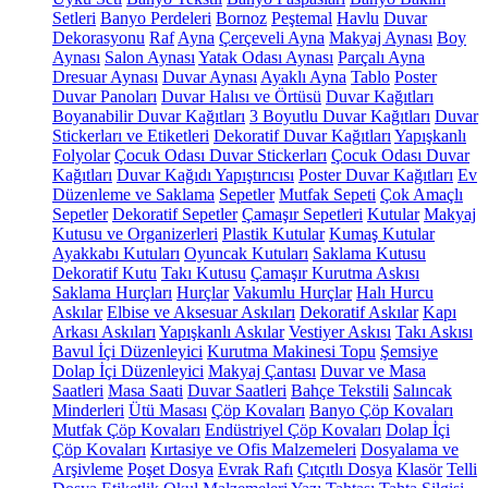
Setleri
Banyo Perdeleri
Bornoz
Peştemal
Havlu
Duvar
Dekorasyonu
Raf
Ayna
Çerçeveli Ayna
Makyaj Aynası
Boy
Aynası
Salon Aynası
Yatak Odası Aynası
Parçalı Ayna
Dresuar Aynası
Duvar Aynası
Ayaklı Ayna
Tablo
Poster
Duvar Panoları
Duvar Halısı ve Örtüsü
Duvar Kağıtları
Boyanabilir Duvar Kağıtları
3 Boyutlu Duvar Kağıtları
Duvar
Stickerları ve Etiketleri
Dekoratif Duvar Kağıtları
Yapışkanlı
Folyolar
Çocuk Odası Duvar Stickerları
Çocuk Odası Duvar
Kağıtları
Duvar Kağıdı Yapıştırıcısı
Poster Duvar Kağıtları
Ev
Düzenleme ve Saklama
Sepetler
Mutfak Sepeti
Çok Amaçlı
Sepetler
Dekoratif Sepetler
Çamaşır Sepetleri
Kutular
Makyaj
Kutusu ve Organizerleri
Plastik Kutular
Kumaş Kutular
Ayakkabı Kutuları
Oyuncak Kutuları
Saklama Kutusu
Dekoratif Kutu
Takı Kutusu
Çamaşır Kurutma Askısı
Saklama Hurçları
Hurçlar
Vakumlu Hurçlar
Halı Hurcu
Askılar
Elbise ve Aksesuar Askıları
Dekoratif Askılar
Kapı
Arkası Askıları
Yapışkanlı Askılar
Vestiyer Askısı
Takı Askısı
Bavul İçi Düzenleyici
Kurutma Makinesi Topu
Şemsiye
Dolap İçi Düzenleyici
Makyaj Çantası
Duvar ve Masa
Saatleri
Masa Saati
Duvar Saatleri
Bahçe Tekstili
Salıncak
Minderleri
Ütü Masası
Çöp Kovaları
Banyo Çöp Kovaları
Mutfak Çöp Kovaları
Endüstriyel Çöp Kovaları
Dolap İçi
Çöp Kovaları
Kırtasiye ve Ofis Malzemeleri
Dosyalama ve
Arşivleme
Poşet Dosya
Evrak Rafı
Çıtçıtlı Dosya
Klasör
Telli