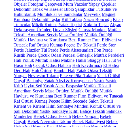
Objeler
Fotoğraf Çerçevesi
Mum
Vazolar
Yapay Çiçekler
Dekoratif Tabak ve Kaseler
Biblo
Şaraplıklar
Tütsülük ve
Buhurdanlık
Mumluklar ve Şamdanlar
Meyvelik
Magnet
Kumbara
Dekoratif Taşlar
Kül Tablası
Nazar Boncuğu
Kitap
Tutucular
Müzik Kutusu
Yatak Tepsisi
Kokulu Taşlar
Ahşap
Dekorasyon Ürünleri
Duvar Süsleri
Cansız Manken
Mutfak
Tekstili
Amerikan Servis
Masa Örtüleri
Mutfak Önlüğü
Mutfak Havlusu ve Kurulama Bezi
Runner
Fırın Eldiveni ve
Tutacak
Raf Örtüsü
Kumaş Peçete
Ev Tekstili
Perde
Stor
Perde
Jaluziler
Tül Perde
Perde Aksesuarları
Fon Perde
Rustik Perde
Çocuk Odası Perdesi
Güneşlik
Mutfak Perdeleri
Halı
Yolluk
Mutfak Halısı
Makine Halısı
Shaggy Halı
Jüt ve
Hasır Halı
Çocuk Odası Halıları
Halı Kaydırmazı
El Halısı
Deri Halı
Halı Örtüsü
Bambu Halı
Yatak Odası Tekstili
Yorgan
Nevresim Takımı
Pike ve Pike Takımı
Yatak Örtüsü
Çarşaf
Battaniye
Yatak Alezi & Koruyucusu
Yastık
Yastık
Kılıfı
Uyku Seti
Yastık Alezi
Paspaslar
Mutfak Tekstili
Amerikan Servis
Masa Örtüleri
Mutfak Önlüğü
Mutfak
Havlusu ve Kurulama Bezi
Runner
Fırın Eldiveni ve Tutacak
Raf Örtüsü
Kumaş Peçete
Kilim
Seccade
Salon Tekstili
Kırlent ve Kırlent Kılıfı
Sandalye Minderi
Koltuk Örtüsü ve
Şalı
Dekoratif Yastık
Sandalye Kılıfı
Bahçe Tekstili
Salıncak
Minderleri
Bebek Odası Tekstili
Bebek Yorganı
Bebek
Çarşafı
Bebek Nevresim Takımı
Bebek Battaniyesi
Bebek
Uyku Seti
Banyo Tekstil
Banyo Paspasları
Banyo Bakım