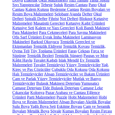
Dosya
Etiketlik
Okul Malzemeleri
Yazı Tahtası
Tahta Silgisi
Sıvı Yapıştırıcılar
Tebeşir
Suluk
Resim Çantası
Pano
Okul
Çantası
Kalem Kutusu
Beslenme Çantası
Resim Boyaları ve
Resim Boya Malzemeleri
Selobant
Ajanda
Defter
Okul
Defteri
Spiralli Defter
Fihrist
Not Defteri
Bloknot
Kırtasiye
Malzemeleri
Masaüstü Gereçleri
Kırtasiye Kağıt Ürünleri
Kırtasiye Seti
Kalem ve Yazı Gereçleri
Koli Bandı Makinesi
Para Makineleri
Para Çekmeceleri
Para Sayma Makineleri
Ofis Sarf Ürünleri
Evrak İmha Makineleri
Laminasyon
Makineleri
Barkod Okuyucu
Temizlik Gereçleri ve
Ekipmanları
Temizlik Eldiveni
Temizlik Kovası
Temizlik,
Ovma Teli
Tüy Toplama Ürünleri
Faraş
Çekpas
Fırça ve
Süpürge
Temizlik Bezleri
Temizlik Süngeri
Paspas ve Mop
Kâğıt Havlu
Tuvalet Kağıdı
Islak Mendil
Ev Temizlik
Malzemeleri
Tuvalet Temizleyici
Yüzey Temizleyiciler
Yağ,
Kireç ve Pas Çözücüler
Çubuklu Oda Kokusu
Oda Kokusu
Halı Temizleyiciler
Ahşap Temizleyiciler ve Bakım Ürünleri
Cam ve Parlak Yüzey Temizleyiciler
Mutfak ve Banyo
Temizleyiciler
Bulaşık Makinesi Deterjanı
Yumuşatıcı
Çamaşır Deterjanı
Elde Bulaşık Deterjanı
Çamaşır Leke
Çıkarıcılar
Kolonya
Pazar Arabası ve Çantası
Eğlence
Ürünleri
Parti Malzemeleri
Puzzle
Hobi Malzemeleri
Hobi
Boya ve Resim Malzemeleri
Ahşap Boyaları
Akrilik Boyalar
Sulu Boya
Yağlı Boya Seti
Eskitme Boyası
Cam ve Seramik
Boyaları
Metalik Boya
Şövale
Kumaş Boyaları
Resim Fırçası