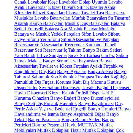
Çanak Lavabolar
Köşe Lavabolar
Dolap Uyumlu Lavabo
Ayaklı Lavabolar
Klozet
Duvara Sıfır Klozetler
Asma
Klozetler
Klozet Kapakları
Pisuvar
Tuvalet Taşı
Batarya ve
Musluklar
Lavabo Bataryaları
Mutfak Bataryaları
Su Tasarruf
Aparatı
Banyo Bataryaları
Musluk
Duş Bataryaları
Batarya
Setleri
Fotoselli Batarya
Ara Musluk
Pisuvar Musluğu
Batarya ve Musluk Yedek Parçaları
Sifon
Lavabo Sifonu
Eviye Sifonu
Yer Sifonu
Sifon Aksesuarları ve Parçaları
Rezervuar ve Aksesuarları
Rezervuar Kumanda Paneli
Rezervuar Seti
Rezervuar İç Takımı
Banyo Bakım Setleri
Yara Bandı
Lif ve Süngerler
Sıcak Su Torbası
Cımbız
Sabun
Tırnak Makası
Banyo Seramik ve Fayansları
Banyo
Aksesuarları
Tuvalet ve Klozet Fırçaları
Ayaklı Fırçalık ve
Kağıtlık Seti
Duş Rafı
Banyo Aynaları
Banyo Askısı
Banyo
Taburesi
Sabunluk
Sıvı Sabunluk Pompası
Tuvalet Kağıtlığı
Pamukluk
Diş Fırçası Koruma Kabı
Diş Macunu Kutusu
Dispenserler
Sıvı Sabun Dispenseri
Tuvalet Kağıdı Dispenseri
Havlu Dispenseri
Klozet Kapak Örtüsü Dispenseri
El
Kurutma Cihazları
Banyo Etajeri
Banyo Düzenleyicileri
Banyo Seti
Diş Fırçalık
Havluluk
Banyo Kaydırmazı
Duş
Perde Askısı
Yaşlı ve Bedensel Engelli Banyo Ürünleri
Banyo
Havalandırma ve Isıtma
Banyo Aspiratörü
Diğer
Banyo
Tekstil
Banyo Paspasları
Banyo Bakım Setleri
Banyo
Perdeleri
Bornoz
Peştemal
Havlu
MUTFAK
Mutfak
Mobilyaları
Mutfak Dolapları
Hazır Mutfak Dolapları
Çok