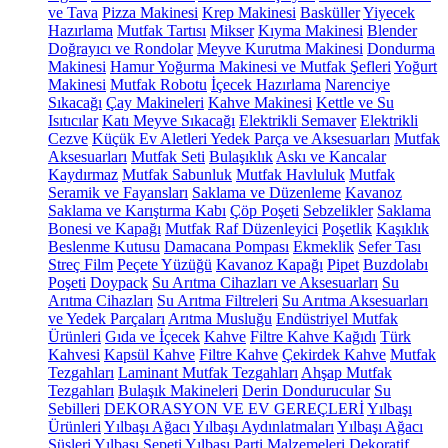
ve Tava
Pizza Makinesi
Krep Makinesi
Basküller
Yiyecek
Hazırlama
Mutfak Tartısı
Mikser
Kıyma Makinesi
Blender
Doğrayıcı ve Rondolar
Meyve Kurutma Makinesi
Dondurma
Makinesi
Hamur Yoğurma Makinesi ve Mutfak Şefleri
Yoğurt
Makinesi
Mutfak Robotu
İçecek Hazırlama
Narenciye
Sıkacağı
Çay Makineleri
Kahve Makinesi
Kettle ve Su
Isıtıcılar
Katı Meyve Sıkacağı
Elektrikli Semaver
Elektrikli
Cezve
Küçük Ev Aletleri Yedek Parça ve Aksesuarları
Mutfak
Aksesuarları
Mutfak Seti
Bulaşıklık
Askı ve Kancalar
Kaydırmaz
Mutfak Sabunluk
Mutfak Havluluk
Mutfak
Seramik ve Fayansları
Saklama ve Düzenleme
Kavanoz
Saklama ve Karıştırma Kabı
Çöp Poşeti
Sebzelikler
Saklama
Bonesi ve Kapağı
Mutfak Raf Düzenleyici
Poşetlik
Kaşıklık
Beslenme Kutusu
Damacana Pompası
Ekmeklik
Sefer Tası
Streç Film
Peçete Yüzüğü
Kavanoz Kapağı
Pipet
Buzdolabı
Poşeti
Doypack
Su Arıtma Cihazları ve Aksesuarları
Su
Arıtma Cihazları
Su Arıtma Filtreleri
Su Arıtma Aksesuarları
ve Yedek Parçaları
Arıtma Musluğu
Endüstriyel Mutfak
Ürünleri
Gıda ve İçecek
Kahve
Filtre Kahve Kağıdı
Türk
Kahvesi
Kapsül Kahve
Filtre Kahve
Çekirdek Kahve
Mutfak
Tezgahları
Laminant Mutfak Tezgahları
Ahşap Mutfak
Tezgahları
Bulaşık Makineleri
Derin Dondurucular
Su
Sebilleri
DEKORASYON VE EV GEREÇLERİ
Yılbaşı
Ürünleri
Yılbaşı Ağacı
Yılbaşı Aydınlatmaları
Yılbaşı Ağacı
Süsleri
Yılbaşı Sepeti
Yılbaşı Parti Malzemeleri
Dekoratif