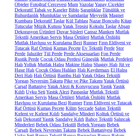
Objeler
Fotoğraf Çerçevesi
Mum
Vazolar
Yapay Çiçekler
Dekoratif Tabak ve Kaseler
Biblo
Şaraplıklar
Tütsülük ve
Buhurdanlık
Mumluklar ve Şamdanlar
Meyvelik
Magnet
Kumbara
Dekoratif Taşlar
Kül Tablası
Nazar Boncuğu
Kitap
Tutucular
Müzik Kutusu
Yatak Tepsisi
Kokulu Taşlar
Ahşap
Dekorasyon Ürünleri
Duvar Süsleri
Cansız Manken
Mutfak
Tekstili
Amerikan Servis
Masa Örtüleri
Mutfak Önlüğü
Mutfak Havlusu ve Kurulama Bezi
Runner
Fırın Eldiveni ve
Tutacak
Raf Örtüsü
Kumaş Peçete
Ev Tekstili
Perde
Stor
Perde
Jaluziler
Tül Perde
Perde Aksesuarları
Fon Perde
Rustik Perde
Çocuk Odası Perdesi
Güneşlik
Mutfak Perdeleri
Halı
Yolluk
Mutfak Halısı
Makine Halısı
Shaggy Halı
Jüt ve
Hasır Halı
Çocuk Odası Halıları
Halı Kaydırmazı
El Halısı
Deri Halı
Halı Örtüsü
Bambu Halı
Yatak Odası Tekstili
Yorgan
Nevresim Takımı
Pike ve Pike Takımı
Yatak Örtüsü
Çarşaf
Battaniye
Yatak Alezi & Koruyucusu
Yastık
Yastık
Kılıfı
Uyku Seti
Yastık Alezi
Paspaslar
Mutfak Tekstili
Amerikan Servis
Masa Örtüleri
Mutfak Önlüğü
Mutfak
Havlusu ve Kurulama Bezi
Runner
Fırın Eldiveni ve Tutacak
Raf Örtüsü
Kumaş Peçete
Kilim
Seccade
Salon Tekstili
Kırlent ve Kırlent Kılıfı
Sandalye Minderi
Koltuk Örtüsü ve
Şalı
Dekoratif Yastık
Sandalye Kılıfı
Bahçe Tekstili
Salıncak
Minderleri
Bebek Odası Tekstili
Bebek Yorganı
Bebek
Çarşafı
Bebek Nevresim Takımı
Bebek Battaniyesi
Bebek
Uyku Seti
Banyo Tekstil
Banyo Paspasları
Banyo Bakım