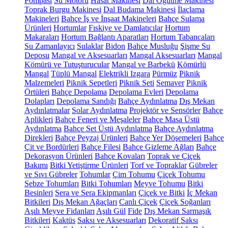
Pompası
Su Motoru
Hasat Makinesi
Dal Öğütme Makinesi
Toprak Burgu Makinesi
Dal Budama Makinesi
İlaçlama
Makineleri
Bahçe İş ve İnşaat Makineleri
Bahçe Sulama
Ürünleri
Hortumlar
Fıskiye ve Damlatıcılar
Hortum
Makaraları
Hortum Bağlantı Aparatları
Hortum Tabancaları
Su Zamanlayıcı
Sulaklar
Bidon
Bahçe Musluğu
Şişme Su
Deposu
Mangal ve Aksesuarları
Mangal Aksesuarları
Mangal
Kömürü ve Tutuşturucular
Mangal ve Barbekü
Kömürlü
Mangal
Tüplü Mangal
Elektrikli Izgara
Pürmüz
Piknik
Malzemeleri
Piknik Sepetleri
Piknik Seti
Semaver
Piknik
Örtüleri
Bahçe Depolama
Depolama Evleri
Depolama
Dolapları
Depolama Sandığı
Bahçe Aydınlatma
Dış Mekan
Aydınlatmalar
Solar Aydınlatma
Projektör ve Sensörler
Bahçe
Aplikleri
Bahçe Feneri ve Meşaleler
Bahçe Masa Üstü
Aydınlatma
Bahçe Set Üstü Aydınlatma
Bahçe Aydınlatma
Direkleri
Bahçe Peyzaj Ürünleri
Bahçe Yer Döşemeleri
Bahçe
Çit ve Bordürleri
Bahçe Filesi
Bahçe Gizleme Ağları
Bahçe
Dekorasyon Ürünleri
Bahçe Kovaları
Toprak ve Çiçek
Bakımı
Bitki Yetiştirme Ürünleri
Torf ve Topraklar
Gübreler
ve Sıvı Gübreler
Tohumlar
Çim Tohumu
Çiçek Tohumu
Sebze Tohumları
Bitki Tohumları
Meyve Tohumu
Bitki
Besinleri
Sera ve Sera Ekipmanları
Çiçek ve Bitki
İç Mekan
Bitkileri
Dış Mekan Ağaçları
Canlı Çiçek
Çiçek Soğanları
Aşılı Meyve Fidanları
Aşılı Gül
Fide
Dış Mekan Sarmaşık
Bitkileri
Kaktüs
Saksı ve Aksesuarları
Dekoratif Saksı