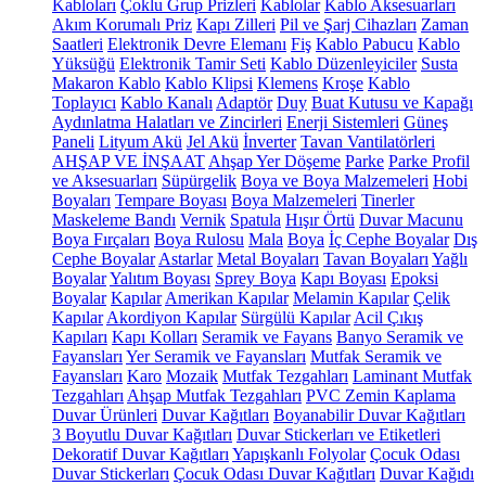
Kabloları
Çoklu Grup Prizleri
Kablolar
Kablo Aksesuarları
Akım Korumalı Priz
Kapı Zilleri
Pil ve Şarj Cihazları
Zaman
Saatleri
Elektronik Devre Elemanı
Fiş
Kablo Pabucu
Kablo
Yüksüğü
Elektronik Tamir Seti
Kablo Düzenleyiciler
Susta
Makaron Kablo
Kablo Klipsi
Klemens
Kroşe
Kablo
Toplayıcı
Kablo Kanalı
Adaptör
Duy
Buat Kutusu ve Kapağı
Aydınlatma Halatları ve Zincirleri
Enerji Sistemleri
Güneş
Paneli
Lityum Akü
Jel Akü
İnverter
Tavan Vantilatörleri
AHŞAP VE İNŞAAT
Ahşap Yer Döşeme
Parke
Parke Profil
ve Aksesuarları
Süpürgelik
Boya ve Boya Malzemeleri
Hobi
Boyaları
Tempare Boyası
Boya Malzemeleri
Tinerler
Maskeleme Bandı
Vernik
Spatula
Hışır Örtü
Duvar Macunu
Boya Fırçaları
Boya Rulosu
Mala
Boya
İç Cephe Boyalar
Dış
Cephe Boyalar
Astarlar
Metal Boyaları
Tavan Boyaları
Yağlı
Boyalar
Yalıtım Boyası
Sprey Boya
Kapı Boyası
Epoksi
Boyalar
Kapılar
Amerikan Kapılar
Melamin Kapılar
Çelik
Kapılar
Akordiyon Kapılar
Sürgülü Kapılar
Acil Çıkış
Kapıları
Kapı Kolları
Seramik ve Fayans
Banyo Seramik ve
Fayansları
Yer Seramik ve Fayansları
Mutfak Seramik ve
Fayansları
Karo
Mozaik
Mutfak Tezgahları
Laminant Mutfak
Tezgahları
Ahşap Mutfak Tezgahları
PVC Zemin Kaplama
Duvar Ürünleri
Duvar Kağıtları
Boyanabilir Duvar Kağıtları
3 Boyutlu Duvar Kağıtları
Duvar Stickerları ve Etiketleri
Dekoratif Duvar Kağıtları
Yapışkanlı Folyolar
Çocuk Odası
Duvar Stickerları
Çocuk Odası Duvar Kağıtları
Duvar Kağıdı