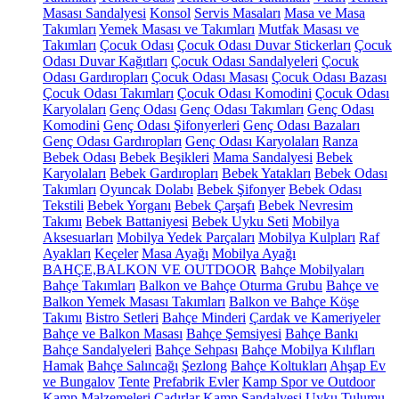
Masası Sandalyesi
Konsol
Servis Masaları
Masa ve Masa
Takımları
Yemek Masası ve Takımları
Mutfak Masası ve
Takımları
Çocuk Odası
Çocuk Odası Duvar Stickerları
Çocuk
Odası Duvar Kağıtları
Çocuk Odası Sandalyeleri
Çocuk
Odası Gardıropları
Çocuk Odası Masası
Çocuk Odası Bazası
Çocuk Odası Takımları
Çocuk Odası Komodini
Çocuk Odası
Karyolaları
Genç Odası
Genç Odası Takımları
Genç Odası
Komodini
Genç Odası Şifonyerleri
Genç Odası Bazaları
Genç Odası Gardıropları
Genç Odası Karyolaları
Ranza
Bebek Odası
Bebek Beşikleri
Mama Sandalyesi
Bebek
Karyolaları
Bebek Gardıropları
Bebek Yatakları
Bebek Odası
Takımları
Oyuncak Dolabı
Bebek Şifonyer
Bebek Odası
Tekstili
Bebek Yorganı
Bebek Çarşafı
Bebek Nevresim
Takımı
Bebek Battaniyesi
Bebek Uyku Seti
Mobilya
Aksesuarları
Mobilya Yedek Parçaları
Mobilya Kulpları
Raf
Ayakları
Keçeler
Masa Ayağı
Mobilya Ayağı
BAHÇE,BALKON VE OUTDOOR
Bahçe Mobilyaları
Bahçe Takımları
Balkon ve Bahçe Oturma Grubu
Bahçe ve
Balkon Yemek Masası Takımları
Balkon ve Bahçe Köşe
Takımı
Bistro Setleri
Bahçe Minderi
Çardak ve Kameriyeler
Bahçe ve Balkon Masası
Bahçe Şemsiyesi
Bahçe Bankı
Bahçe Sandalyeleri
Bahçe Sehpası
Bahçe Mobilya Kılıfları
Hamak
Bahçe Salıncağı
Şezlong
Bahçe Koltukları
Ahşap Ev
ve Bungalov
Tente
Prefabrik Evler
Kamp Spor ve Outdoor
Kamp Malzemeleri
Çadırlar
Kamp Sandalyesi
Uyku Tulumu