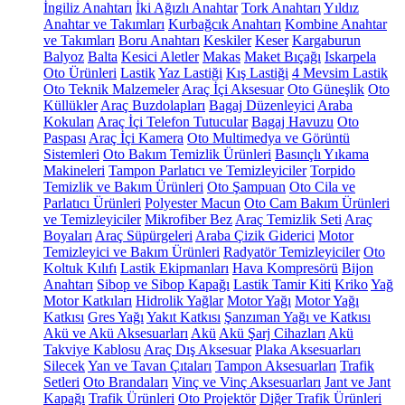
İngiliz Anahtarı
İki Ağızlı Anahtar
Tork Anahtarı
Yıldız
Anahtar ve Takımları
Kurbağcık Anahtarı
Kombine Anahtar
ve Takımları
Boru Anahtarı
Keskiler
Keser
Kargaburun
Balyoz
Balta
Kesici Aletler
Makas
Maket Bıçağı
Iskarpela
Oto Ürünleri
Lastik
Yaz Lastiği
Kış Lastiği
4 Mevsim Lastik
Oto Teknik Malzemeler
Araç İçi Aksesuar
Oto Güneşlik
Oto
Küllükler
Araç Buzdolapları
Bagaj Düzenleyici
Araba
Kokuları
Araç İçi Telefon Tutucular
Bagaj Havuzu
Oto
Paspası
Araç İçi Kamera
Oto Multimedya ve Görüntü
Sistemleri
Oto Bakım Temizlik Ürünleri
Basınçlı Yıkama
Makineleri
Tampon Parlatıcı ve Temizleyiciler
Torpido
Temizlik ve Bakım Ürünleri
Oto Şampuan
Oto Cila ve
Parlatıcı Ürünleri
Polyester Macun
Oto Cam Bakım Ürünleri
ve Temizleyiciler
Mikrofiber Bez
Araç Temizlik Seti
Araç
Boyaları
Araç Süpürgeleri
Araba Çizik Giderici
Motor
Temizleyici ve Bakım Ürünleri
Radyatör Temizleyiciler
Oto
Koltuk Kılıfı
Lastik Ekipmanları
Hava Kompresörü
Bijon
Anahtarı
Sibop ve Sibop Kapağı
Lastik Tamir Kiti
Kriko
Yağ
Motor Katkıları
Hidrolik Yağlar
Motor Yağı
Motor Yağı
Katkısı
Gres Yağı
Yakıt Katkısı
Şanzıman Yağı ve Katkısı
Akü ve Akü Aksesuarları
Akü
Akü Şarj Cihazları
Akü
Takviye Kablosu
Araç Dış Aksesuar
Plaka Aksesuarları
Silecek
Yan ve Tavan Çıtaları
Tampon Aksesuarları
Trafik
Setleri
Oto Brandaları
Vinç ve Vinç Aksesuarları
Jant ve Jant
Kapağı
Trafik Ürünleri
Oto Projektör
Diğer Trafik Ürünleri