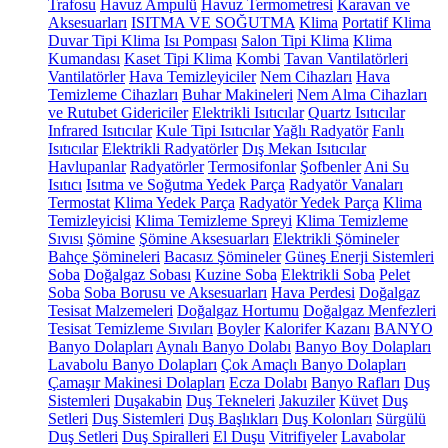
Trafosu
Havuz Ampulü
Havuz Termometresi
Karavan ve
Aksesuarları
ISITMA VE SOĞUTMA
Klima
Portatif Klima
Duvar Tipi Klima
Isı Pompası
Salon Tipi Klima
Klima
Kumandası
Kaset Tipi Klima
Kombi
Tavan Vantilatörleri
Vantilatörler
Hava Temizleyiciler
Nem Cihazları
Hava
Temizleme Cihazları
Buhar Makineleri
Nem Alma Cihazları
ve Rutubet Gidericiler
Elektrikli Isıtıcılar
Quartz Isıtıcılar
Infrared Isıtıcılar
Kule Tipi Isıtıcılar
Yağlı Radyatör
Fanlı
Isıtıcılar
Elektrikli Radyatörler
Dış Mekan Isıtıcılar
Havlupanlar
Radyatörler
Termosifonlar
Şofbenler
Ani Su
Isıtıcı
Isıtma ve Soğutma Yedek Parça
Radyatör Vanaları
Termostat
Klima Yedek Parça
Radyatör Yedek Parça
Klima
Temizleyicisi
Klima Temizleme Spreyi
Klima Temizleme
Sıvısı
Şömine
Şömine Aksesuarları
Elektrikli Şömineler
Bahçe Şömineleri
Bacasız Şömineler
Güneş Enerji Sistemleri
Soba
Doğalgaz Sobası
Kuzine Soba
Elektrikli Soba
Pelet
Soba
Soba Borusu ve Aksesuarları
Hava Perdesi
Doğalgaz
Tesisat Malzemeleri
Doğalgaz Hortumu
Doğalgaz Menfezleri
Tesisat Temizleme Sıvıları
Boyler
Kalorifer Kazanı
BANYO
Banyo Dolapları
Aynalı Banyo Dolabı
Banyo Boy Dolapları
Lavabolu Banyo Dolapları
Çok Amaçlı Banyo Dolapları
Çamaşır Makinesi Dolapları
Ecza Dolabı
Banyo Rafları
Duş
Sistemleri
Duşakabin
Duş Tekneleri
Jakuziler
Küvet
Duş
Setleri
Duş Sistemleri
Duş Başlıkları
Duş Kolonları
Sürgülü
Duş Setleri
Duş Spiralleri
El Duşu
Vitrifiyeler
Lavabolar