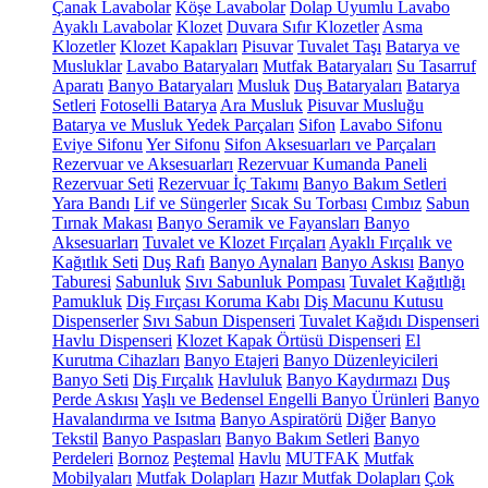
Çanak Lavabolar
Köşe Lavabolar
Dolap Uyumlu Lavabo
Ayaklı Lavabolar
Klozet
Duvara Sıfır Klozetler
Asma
Klozetler
Klozet Kapakları
Pisuvar
Tuvalet Taşı
Batarya ve
Musluklar
Lavabo Bataryaları
Mutfak Bataryaları
Su Tasarruf
Aparatı
Banyo Bataryaları
Musluk
Duş Bataryaları
Batarya
Setleri
Fotoselli Batarya
Ara Musluk
Pisuvar Musluğu
Batarya ve Musluk Yedek Parçaları
Sifon
Lavabo Sifonu
Eviye Sifonu
Yer Sifonu
Sifon Aksesuarları ve Parçaları
Rezervuar ve Aksesuarları
Rezervuar Kumanda Paneli
Rezervuar Seti
Rezervuar İç Takımı
Banyo Bakım Setleri
Yara Bandı
Lif ve Süngerler
Sıcak Su Torbası
Cımbız
Sabun
Tırnak Makası
Banyo Seramik ve Fayansları
Banyo
Aksesuarları
Tuvalet ve Klozet Fırçaları
Ayaklı Fırçalık ve
Kağıtlık Seti
Duş Rafı
Banyo Aynaları
Banyo Askısı
Banyo
Taburesi
Sabunluk
Sıvı Sabunluk Pompası
Tuvalet Kağıtlığı
Pamukluk
Diş Fırçası Koruma Kabı
Diş Macunu Kutusu
Dispenserler
Sıvı Sabun Dispenseri
Tuvalet Kağıdı Dispenseri
Havlu Dispenseri
Klozet Kapak Örtüsü Dispenseri
El
Kurutma Cihazları
Banyo Etajeri
Banyo Düzenleyicileri
Banyo Seti
Diş Fırçalık
Havluluk
Banyo Kaydırmazı
Duş
Perde Askısı
Yaşlı ve Bedensel Engelli Banyo Ürünleri
Banyo
Havalandırma ve Isıtma
Banyo Aspiratörü
Diğer
Banyo
Tekstil
Banyo Paspasları
Banyo Bakım Setleri
Banyo
Perdeleri
Bornoz
Peştemal
Havlu
MUTFAK
Mutfak
Mobilyaları
Mutfak Dolapları
Hazır Mutfak Dolapları
Çok