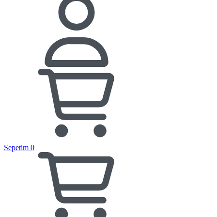
Sepetim
0