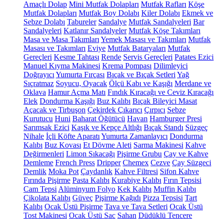
Amaçlı Dolap
Mini Mutfak Dolapları
Mutfak Rafları
Köşe
Mutfak Dolapları
Mutfak Boy Dolabı
Kiler Dolabı
Ekmek ve
Sebze Dolabı
Tabureler
Sandalye
Mutfak Sandalyeleri
Bar
Sandalyeleri
Katlanır Sandalyeler
Mutfak Köşe Takımları
Masa ve Masa Takımları
Yemek Masası ve Takımları
Mutfak
Masası ve Takımları
Eviye
Mutfak Bataryaları
Mutfak
Gereçleri
Kesme Tahtası
Rende
Servis Gereçleri
Patates Ezici
Manuel Kıyma Makinesi
Krema Pompası
Dilimleyici
Doğrayıcı
Yumurta Fırçası
Bıçak ve Bıçak Setleri
Yağ
Sıçratmaz
Soyucu, Oyacak
Ölçü Kabı ve Kaşığı
Merdane ve
Oklava
Hamur Açma Matı
Fındık Kıracağı ve Ceviz Kıracağı
Elek
Dondurma Kaşığı
Buz Kalıbı
Bıçak Bileyici Masat
Açacak ve Tirbuşon
Çekirdek Çıkarıcı
Çırpıcı
Sebze
Kurutucu
Huni
Baharat Öğütücü
Havan
Hamburger Presi
Sarımsak Ezici
Kaşık ve Kepçe Altlığı
Bıçak Standı
Süzgeç
Nihale
İçli Köfte Aparatı
Yumurta Zamanlayıcı
Dondurma
Kalıbı
Buz Kovası
Et Dövme Aleti
Sarma Makinesi
Kahve
Değirmenleri
Limon Sıkacağı
Pişirme Grubu
Çay ve Kahve
Demleme
French Press
Dripper
Chemex
Cezve
Çay Süzgeci
Demlik
Moka Pot
Çaydanlık
Kahve Filtresi
Sifon Kahve
Fırında Pişirme
Pasta Kalıbı
Kurabiye Kalıbı
Fırın Tepsisi
Cam Tepsi
Alüminyum Folyo
Kek Kalıbı
Muffin Kalıbı
Çikolata Kalıbı
Güveç
Pişirme Kağıdı
Pizza Tepsisi
Tart
Kalıbı
Ocak Üstü Pişirme
Tava ve Tava Setleri
Ocak Üstü
Tost Makinesi
Ocak Üstü Sac
Sahan
Düdüklü Tencere