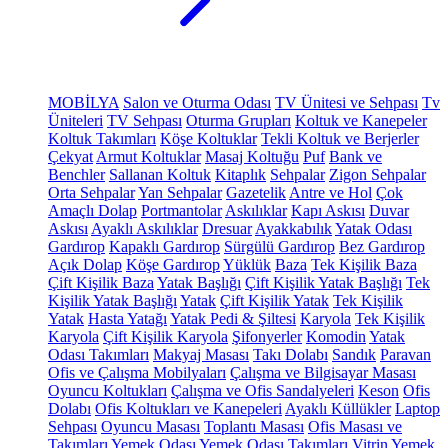
MOBİLYA
Salon ve Oturma Odası
TV Ünitesi ve Sehpası
Tv
Üniteleri
TV Sehpası
Oturma Grupları
Koltuk ve Kanepeler
Koltuk Takımları
Köşe Koltuklar
Tekli Koltuk ve Berjerler
Çekyat
Armut Koltuklar
Masaj Koltuğu
Puf
Bank ve
Benchler
Sallanan Koltuk
Kitaplık
Sehpalar
Zigon Sehpalar
Orta Sehpalar
Yan Sehpalar
Gazetelik
Antre ve Hol
Çok
Amaçlı Dolap
Portmantolar
Askılıklar
Kapı Askısı
Duvar
Askısı
Ayaklı Askılıklar
Dresuar
Ayakkabılık
Yatak Odası
Gardırop
Kapaklı Gardırop
Sürgülü Gardırop
Bez Gardırop
Açık Dolap
Köşe Gardırop
Yüklük
Baza
Tek Kişilik Baza
Çift Kişilik Baza
Yatak Başlığı
Çift Kişilik Yatak Başlığı
Tek
Kişilik Yatak Başlığı
Yatak
Çift Kişilik Yatak
Tek Kişilik
Yatak
Hasta Yatağı
Yatak Pedi & Şiltesi
Karyola
Tek Kişilik
Karyola
Çift Kişilik Karyola
Şifonyerler
Komodin
Yatak
Odası Takımları
Makyaj Masası
Takı Dolabı
Sandık
Paravan
Ofis ve Çalışma Mobilyaları
Çalışma ve Bilgisayar Masası
Oyuncu Koltukları
Çalışma ve Ofis Sandalyeleri
Keson
Ofis
Dolabı
Ofis Koltukları ve Kanepeleri
Ayaklı Küllükler
Laptop
Sehpası
Oyuncu Masası
Toplantı Masası
Ofis Masası ve
Takımları
Yemek Odası
Yemek Odası Takımları
Vitrin
Yemek