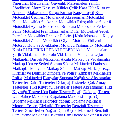
Yapıştırıcı
Merdivenler
Güvenlik Malzemeleri
Yangın
Söndürücü
Alarm
Kasa ve Kilitler
Çelik Kasa
Kilit
Kutu ve
Ambalaj Malzemeleri
Kargo Kutusu
Kargo Poşeti
Koli
Motosiklet Ürünleri
Motorsiklet Aksesuarları
Motosiklet
Kilidi
Motosiklet Stickerları
Motosiklet Rüzgarlık ve Siperlik
Motosiklet Aynası
Motosiklet Brandası
Motorsiklet Yedek
Parça
Motosiklet Fren Ekipmanları
Diğer Motosiklet Yedek
Parçaları
Motosiklet Fren ve Debriyaj Kolu
Motosiklet Kayışı
Motosiklet Zinciri
Motosiklet Giyim
Motorcu Eldiveni
Motorcu Botu ve Ayakkabısı
Motorcu Yağmurluk
Motosiklet
Kaskı
ELEKTRİKLİ EL ALETLERİ
Akülü Vidalamalar
Şarjlı Vidalamalar
Kablolu Vidalamalar
Vidalama Uçları
Matkaplar
Darbeli Matkaplar
Akülü Matkap ve Vidalamalar
Matkap Ucu ve Setleri
Somun Sıkma Makineleri
Darbesiz
Matkaplar
Manyetik Matkap
Sütunlu Matkap
Matkap Tezgahı
Kırıcılar ve Deliciler
Zımpara ve Polisaj
Zımpara Makineleri
Polisaj Makineleri
Planyalar
Zımpara Kağıdı ve Aksesuarları
Testereler
Daire Testereler
Dekupaj Testereler
Çok Amaçlı
Testereler
Tilki Kuyruğu Testereler
Testere Aksesuarları
Tilki
Kuyruğu Testere Ucu
Daire Testere Bıçağı
Dekupaj Testere
Ucu
Bahçe Makineleri
Çapalama Makinesi
Tırpan
Çit
Budama Makinesi
Hidrofor
Yaprak Toplama Makinesi
Motorlu Testere
Elektrikli Testereler
Benzinli Testereler
Testere Zincirleri ve Yağları
Çim Biçme Makinesi
Benzinli
Çim Biçme Makinesi
Elektrikli Çim Biçme Makinesi
Kenar