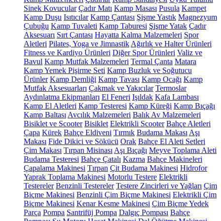
Sinek Kovucular
Çadır Matı
Kamp Masası
Pusula
Kampet
Kamp Duşu
Isıtıcılar
Kamp Çantası
Şişme Yastık
Magnezyum
Çubuğu
Kamp Tuvaleti
Kamp Taburesi
Şişme Yatak
Çadır
Aksesuarı
Sırt Çantası
Hayatta Kalma Malzemeleri
Spor
Aletleri
Pilates, Yoga ve Jimnastik
Ağırlık ve Halter Ürünleri
Fitness ve Kardiyo Ürünleri
Diğer Spor Ürünleri
Valiz ve
Bavul
Kamp Mutfak Malzemeleri
Termal Çanta
Matara
Kamp Yemek Pişirme Seti
Kamp Buzluk ve Soğutucu
Ürünler
Kamp Demliği
Kamp Tavası
Kamp Ocağı
Kamp
Mutfak Aksesuarları
Çakmak ve Yakıcılar
Termoslar
Aydınlatma Ekipmanları
El Feneri
Işıldak
Kafa Lambası
Kamp El Aletleri
Kamp Testeresi
Kamp Küreği
Kamp Bıçağı
Kamp Baltası
Avcılık Malzemeleri
Balık Av Malzemeleri
Bisiklet ve Scooter
Bisiklet
Elektrikli Scooter
Bahçe Aletleri
Çapa
Kürek
Bahçe Eldiveni
Tırmık
Budama Makası
Aşı
Makası
Fide Dikici ve Sökücü
Orak
Bahçe El Aleti Setleri
Çim Makası
Tırpan Misinası
Aşı Bıçağı
Meyve Toplama Aleti
Budama Testeresi
Bahçe Çatalı
Kazma
Bahçe Makineleri
Çapalama Makinesi
Tırpan
Çit Budama Makinesi
Hidrofor
Yaprak Toplama Makinesi
Motorlu Testere
Elektrikli
Testereler
Benzinli Testereler
Testere Zincirleri ve Yağları
Çim
Biçme Makinesi
Benzinli Çim Biçme Makinesi
Elektrikli Çim
Biçme Makinesi
Kenar Kesme Makinesi
Çim Biçme Yedek
Parça
Pompa
Santrifüj Pompa
Dalgıç Pompası
Bahçe