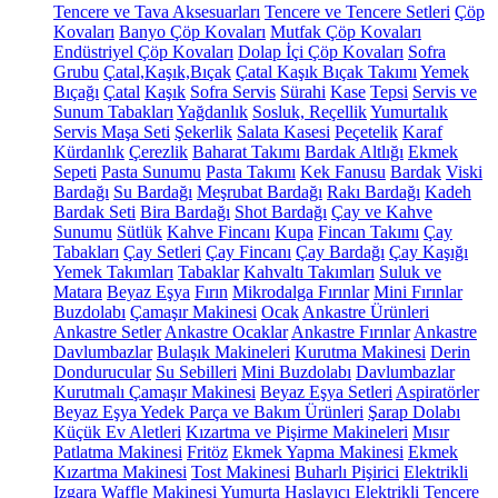
Tencere ve Tava Aksesuarları
Tencere ve Tencere Setleri
Çöp
Kovaları
Banyo Çöp Kovaları
Mutfak Çöp Kovaları
Endüstriyel Çöp Kovaları
Dolap İçi Çöp Kovaları
Sofra
Grubu
Çatal,Kaşık,Bıçak
Çatal Kaşık Bıçak Takımı
Yemek
Bıçağı
Çatal
Kaşık
Sofra Servis
Sürahi
Kase
Tepsi
Servis ve
Sunum Tabakları
Yağdanlık
Sosluk, Reçellik
Yumurtalık
Servis Maşa Seti
Şekerlik
Salata Kasesi
Peçetelik
Karaf
Kürdanlık
Çerezlik
Baharat Takımı
Bardak Altlığı
Ekmek
Sepeti
Pasta Sunumu
Pasta Takımı
Kek Fanusu
Bardak
Viski
Bardağı
Su Bardağı
Meşrubat Bardağı
Rakı Bardağı
Kadeh
Bardak Seti
Bira Bardağı
Shot Bardağı
Çay ve Kahve
Sunumu
Sütlük
Kahve Fincanı
Kupa
Fincan Takımı
Çay
Tabakları
Çay Setleri
Çay Fincanı
Çay Bardağı
Çay Kaşığı
Yemek Takımları
Tabaklar
Kahvaltı Takımları
Suluk ve
Matara
Beyaz Eşya
Fırın
Mikrodalga Fırınlar
Mini Fırınlar
Buzdolabı
Çamaşır Makinesi
Ocak
Ankastre Ürünleri
Ankastre Setler
Ankastre Ocaklar
Ankastre Fırınlar
Ankastre
Davlumbazlar
Bulaşık Makineleri
Kurutma Makinesi
Derin
Dondurucular
Su Sebilleri
Mini Buzdolabı
Davlumbazlar
Kurutmalı Çamaşır Makinesi
Beyaz Eşya Setleri
Aspiratörler
Beyaz Eşya Yedek Parça ve Bakım Ürünleri
Şarap Dolabı
Küçük Ev Aletleri
Kızartma ve Pişirme Makineleri
Mısır
Patlatma Makinesi
Fritöz
Ekmek Yapma Makinesi
Ekmek
Kızartma Makinesi
Tost Makinesi
Buharlı Pişirici
Elektrikli
Izgara
Waffle Makinesi
Yumurta Haşlayıcı
Elektrikli Tencere