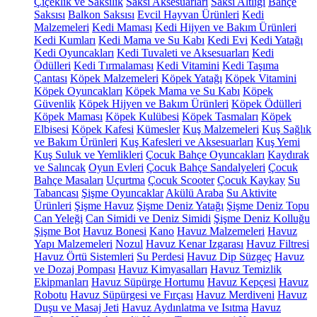
Çiçeklik ve Saksılık
Saksı Aksesuarları
Saksı Altlığı
Bahçe
Saksısı
Balkon Saksısı
Evcil Hayvan Ürünleri
Kedi
Malzemeleri
Kedi Maması
Kedi Hijyen ve Bakım Ürünleri
Kedi Kumları
Kedi Mama ve Su Kabı
Kedi Evi
Kedi Yatağı
Kedi Oyuncakları
Kedi Tuvaleti ve Aksesuarları
Kedi
Ödülleri
Kedi Tırmalaması
Kedi Vitamini
Kedi Taşıma
Çantası
Köpek Malzemeleri
Köpek Yatağı
Köpek Vitamini
Köpek Oyuncakları
Köpek Mama ve Su Kabı
Köpek
Güvenlik
Köpek Hijyen ve Bakım Ürünleri
Köpek Ödülleri
Köpek Maması
Köpek Kulübesi
Köpek Tasmaları
Köpek
Elbisesi
Köpek Kafesi
Kümesler
Kuş Malzemeleri
Kuş Sağlık
ve Bakım Ürünleri
Kuş Kafesleri ve Aksesuarları
Kuş Yemi
Kuş Suluk ve Yemlikleri
Çocuk Bahçe Oyuncakları
Kaydırak
ve Salıncak
Oyun Evleri
Çocuk Bahçe Sandalyeleri
Çocuk
Bahçe Masaları
Uçurtma
Çocuk Scooter
Çocuk Kaykay
Su
Tabancası
Şişme Oyuncaklar
Akülü Araba
Su Aktivite
Ürünleri
Şişme Havuz
Şişme Deniz Yatağı
Şişme Deniz Topu
Can Yeleği
Can Simidi ve Deniz Simidi
Şişme Deniz Kolluğu
Şişme Bot
Havuz Bonesi
Kano
Havuz Malzemeleri
Havuz
Yapı Malzemeleri
Nozul
Havuz Kenar Izgarası
Havuz Filtresi
Havuz Örtü Sistemleri
Su Perdesi
Havuz Dip Süzgeç
Havuz
ve Dozaj Pompası
Havuz Kimyasalları
Havuz Temizlik
Ekipmanları
Havuz Süpürge Hortumu
Havuz Kepçesi
Havuz
Robotu
Havuz Süpürgesi ve Fırçası
Havuz Merdiveni
Havuz
Duşu ve Masaj Jeti
Havuz Aydınlatma ve Isıtma
Havuz