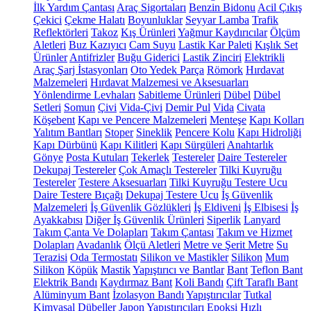
İlk Yardım Çantası
Araç Sigortaları
Benzin Bidonu
Acil Çıkış
Çekici
Çekme Halatı
Boyunluklar
Seyyar Lamba
Trafik
Reflektörleri
Takoz
Kış Ürünleri
Yağmur Kaydırıcılar
Ölçüm
Aletleri
Buz Kazıyıcı
Cam Suyu
Lastik Kar Paleti
Kışlık Set
Ürünler
Antifrizler
Buğu Giderici
Lastik Zinciri
Elektrikli
Araç Şarj İstasyonları
Oto Yedek Parça
Römork
Hırdavat
Malzemeleri
Hırdavat Malzemesi ve Aksesuarları
Yönlendirme Levhaları
Sabitleme Ürünleri
Dübel
Dübel
Setleri
Somun
Çivi
Vida-Çivi
Demir Pul
Vida
Civata
Köşebent
Kapı ve Pencere Malzemeleri
Menteşe
Kapı Kolları
Yalıtım Bantları
Stoper
Sineklik
Pencere Kolu
Kapı Hidroliği
Kapı Dürbünü
Kapı Kilitleri
Kapı Sürgüleri
Anahtarlık
Gönye
Posta Kutuları
Tekerlek
Testereler
Daire Testereler
Dekupaj Testereler
Çok Amaçlı Testereler
Tilki Kuyruğu
Testereler
Testere Aksesuarları
Tilki Kuyruğu Testere Ucu
Daire Testere Bıçağı
Dekupaj Testere Ucu
İş Güvenlik
Malzemeleri
İş Güvenlik Gözlükleri
İş Eldiveni
İş Elbisesi
İş
Ayakkabısı
Diğer İş Güvenlik Ürünleri
Siperlik
Lanyard
Takım Çanta Ve Dolapları
Takım Çantası
Takım ve Hizmet
Dolapları
Avadanlık
Ölçü Aletleri
Metre ve Şerit Metre
Su
Terazisi
Oda Termostatı
Silikon ve Mastikler
Silikon
Mum
Silikon
Köpük
Mastik
Yapıştırıcı ve Bantlar
Bant
Teflon Bant
Elektrik Bandı
Kaydırmaz Bant
Koli Bandı
Çift Taraflı Bant
Alüminyum Bant
İzolasyon Bandı
Yapıştırıcılar
Tutkal
Kimyasal Dübeller
Japon Yapıştırıcıları
Epoksi
Hızlı