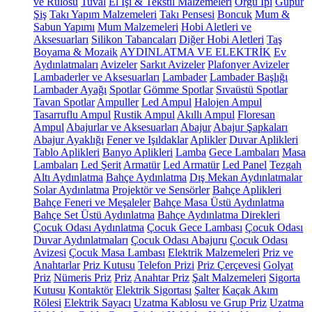
ve Rulosu
Tuval
El İşi & Tekstil Malzemeleri
Örgü İpi
Güpür
Şiş
Takı Yapım Malzemeleri
Takı Pensesi
Boncuk
Mum &
Sabun Yapımı
Mum Malzemeleri
Hobi Aletleri ve
Aksesuarları
Silikon Tabancaları
Diğer Hobi Aletleri
Taş
Boyama & Mozaik
AYDINLATMA VE ELEKTRİK
Ev
Aydınlatmaları
Avizeler
Sarkıt Avizeler
Plafonyer Avizeler
Lambaderler ve Aksesuarları
Lambader
Lambader Başlığı
Lambader Ayağı
Spotlar
Gömme Spotlar
Sıvaüstü Spotlar
Tavan Spotlar
Ampuller
Led Ampul
Halojen Ampul
Tasarruflu Ampul
Rustik Ampul
Akıllı Ampul
Floresan
Ampul
Abajurlar ve Aksesuarları
Abajur
Abajur Şapkaları
Abajur Ayaklığı
Fener ve Işıldaklar
Aplikler
Duvar Aplikleri
Tablo Aplikleri
Banyo Aplikleri
Lamba
Gece Lambaları
Masa
Lambaları
Led Şerit
Armatür
Led Armatür
Led Panel
Tezgah
Altı Aydınlatma
Bahçe Aydınlatma
Dış Mekan Aydınlatmalar
Solar Aydınlatma
Projektör ve Sensörler
Bahçe Aplikleri
Bahçe Feneri ve Meşaleler
Bahçe Masa Üstü Aydınlatma
Bahçe Set Üstü Aydınlatma
Bahçe Aydınlatma Direkleri
Çocuk Odası Aydınlatma
Çocuk Gece Lambası
Çocuk Odası
Duvar Aydınlatmaları
Çocuk Odası Abajuru
Çocuk Odası
Avizesi
Çocuk Masa Lambası
Elektrik Malzemeleri
Priz ve
Anahtarlar
Priz Kutusu
Telefon Prizi
Priz Çerçevesi
Golyat
Priz
Nümeris Priz
Priz
Anahtar Priz
Şalt Malzemeleri
Sigorta
Kutusu
Kontaktör
Elektrik Sigortası
Şalter
Kaçak Akım
Rölesi
Elektrik Sayacı
Uzatma Kablosu ve Grup Priz
Uzatma