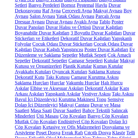
Setleri
Banyo Perdeleri
Bornoz
Peştemal
Havlu
Duvar
Dekorasyonu
Raf
Ayna
Çerçeveli Ayna
Makyaj Aynası
Boy
Aynası
Salon Aynası
Yatak Odası Aynası
Parçalı Ayna
Dresuar Aynası
Duvar Aynası
Ayaklı Ayna
Tablo
Poster
Duvar Panoları
Duvar Halısı ve Örtüsü
Duvar Kağıtları
Boyanabilir Duvar Kağıtları
3 Boyutlu Duvar Kağıtları
Duvar
Stickerları ve Etiketleri
Dekoratif Duvar Kağıtları
Yapışkanlı
Folyolar
Çocuk Odası Duvar Stickerları
Çocuk Odası Duvar
Kağıtları
Duvar Kağıdı Yapıştırıcısı
Poster Duvar Kağıtları
Ev
Düzenleme ve Saklama
Sepetler
Mutfak Sepeti
Çok Amaçlı
Sepetler
Dekoratif Sepetler
Çamaşır Sepetleri
Kutular
Makyaj
Kutusu ve Organizerleri
Plastik Kutular
Kumaş Kutular
Ayakkabı Kutuları
Oyuncak Kutuları
Saklama Kutusu
Dekoratif Kutu
Takı Kutusu
Çamaşır Kurutma Askısı
Saklama Hurçları
Hurçlar
Vakumlu Hurçlar
Halı Hurcu
Askılar
Elbise ve Aksesuar Askıları
Dekoratif Askılar
Kapı
Arkası Askıları
Yapışkanlı Askılar
Vestiyer Askısı
Takı Askısı
Bavul İçi Düzenleyici
Kurutma Makinesi Topu
Şemsiye
Dolap İçi Düzenleyici
Makyaj Çantası
Duvar ve Masa
Saatleri
Masa Saati
Duvar Saatleri
Bahçe Tekstili
Salıncak
Minderleri
Ütü Masası
Çöp Kovaları
Banyo Çöp Kovaları
Mutfak Çöp Kovaları
Endüstriyel Çöp Kovaları
Dolap İçi
Çöp Kovaları
Kırtasiye ve Ofis Malzemeleri
Dosyalama ve
Arşivleme
Poşet Dosya
Evrak Rafı
Çıtçıtlı Dosya
Klasör
Telli