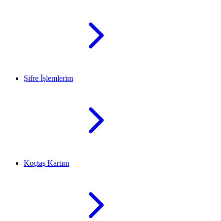
Şifre İşlemlerim
Koçtaş Kartım