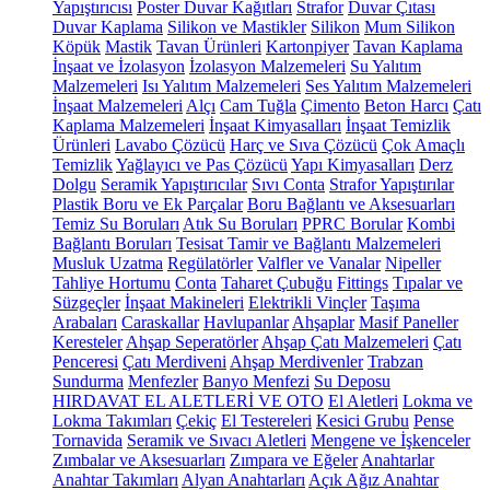
Yapıştırıcısı
Poster Duvar Kağıtları
Strafor
Duvar Çıtası
Duvar Kaplama
Silikon ve Mastikler
Silikon
Mum Silikon
Köpük
Mastik
Tavan Ürünleri
Kartonpiyer
Tavan Kaplama
İnşaat ve İzolasyon
İzolasyon Malzemeleri
Su Yalıtım
Malzemeleri
Isı Yalıtım Malzemeleri
Ses Yalıtım Malzemeleri
İnşaat Malzemeleri
Alçı
Cam Tuğla
Çimento
Beton Harcı
Çatı
Kaplama Malzemeleri
İnşaat Kimyasalları
İnşaat Temizlik
Ürünleri
Lavabo Çözücü
Harç ve Sıva Çözücü
Çok Amaçlı
Temizlik
Yağlayıcı ve Pas Çözücü
Yapı Kimyasalları
Derz
Dolgu
Seramik Yapıştırıcılar
Sıvı Conta
Strafor Yapıştırılar
Plastik Boru ve Ek Parçalar
Boru Bağlantı ve Aksesuarları
Temiz Su Boruları
Atık Su Boruları
PPRC Borular
Kombi
Bağlantı Boruları
Tesisat Tamir ve Bağlantı Malzemeleri
Musluk Uzatma
Regülatörler
Valfler ve Vanalar
Nipeller
Tahliye Hortumu
Conta
Taharet Çubuğu
Fittings
Tıpalar ve
Süzgeçler
İnşaat Makineleri
Elektrikli Vinçler
Taşıma
Arabaları
Caraskallar
Havlupanlar
Ahşaplar
Masif Paneller
Keresteler
Ahşap Seperatörler
Ahşap Çatı Malzemeleri
Çatı
Penceresi
Çatı Merdiveni
Ahşap Merdivenler
Trabzan
Sundurma
Menfezler
Banyo Menfezi
Su Deposu
HIRDAVAT EL ALETLERİ VE OTO
El Aletleri
Lokma ve
Lokma Takımları
Çekiç
El Testereleri
Kesici Grubu
Pense
Tornavida
Seramik ve Sıvacı Aletleri
Mengene ve İşkenceler
Zımbalar ve Aksesuarları
Zımpara ve Eğeler
Anahtarlar
Anahtar Takımları
Alyan Anahtarları
Açık Ağız Anahtar