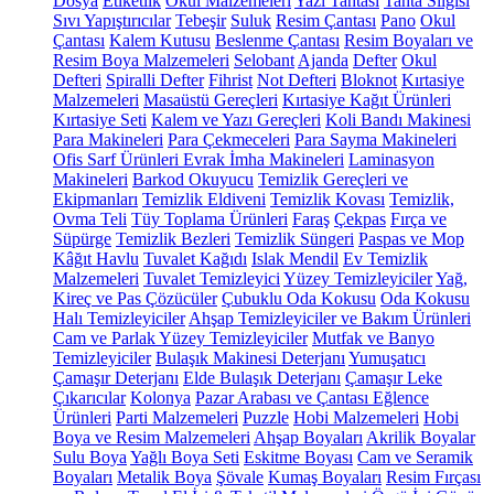
Dosya
Etiketlik
Okul Malzemeleri
Yazı Tahtası
Tahta Silgisi
Sıvı Yapıştırıcılar
Tebeşir
Suluk
Resim Çantası
Pano
Okul
Çantası
Kalem Kutusu
Beslenme Çantası
Resim Boyaları ve
Resim Boya Malzemeleri
Selobant
Ajanda
Defter
Okul
Defteri
Spiralli Defter
Fihrist
Not Defteri
Bloknot
Kırtasiye
Malzemeleri
Masaüstü Gereçleri
Kırtasiye Kağıt Ürünleri
Kırtasiye Seti
Kalem ve Yazı Gereçleri
Koli Bandı Makinesi
Para Makineleri
Para Çekmeceleri
Para Sayma Makineleri
Ofis Sarf Ürünleri
Evrak İmha Makineleri
Laminasyon
Makineleri
Barkod Okuyucu
Temizlik Gereçleri ve
Ekipmanları
Temizlik Eldiveni
Temizlik Kovası
Temizlik,
Ovma Teli
Tüy Toplama Ürünleri
Faraş
Çekpas
Fırça ve
Süpürge
Temizlik Bezleri
Temizlik Süngeri
Paspas ve Mop
Kâğıt Havlu
Tuvalet Kağıdı
Islak Mendil
Ev Temizlik
Malzemeleri
Tuvalet Temizleyici
Yüzey Temizleyiciler
Yağ,
Kireç ve Pas Çözücüler
Çubuklu Oda Kokusu
Oda Kokusu
Halı Temizleyiciler
Ahşap Temizleyiciler ve Bakım Ürünleri
Cam ve Parlak Yüzey Temizleyiciler
Mutfak ve Banyo
Temizleyiciler
Bulaşık Makinesi Deterjanı
Yumuşatıcı
Çamaşır Deterjanı
Elde Bulaşık Deterjanı
Çamaşır Leke
Çıkarıcılar
Kolonya
Pazar Arabası ve Çantası
Eğlence
Ürünleri
Parti Malzemeleri
Puzzle
Hobi Malzemeleri
Hobi
Boya ve Resim Malzemeleri
Ahşap Boyaları
Akrilik Boyalar
Sulu Boya
Yağlı Boya Seti
Eskitme Boyası
Cam ve Seramik
Boyaları
Metalik Boya
Şövale
Kumaş Boyaları
Resim Fırçası