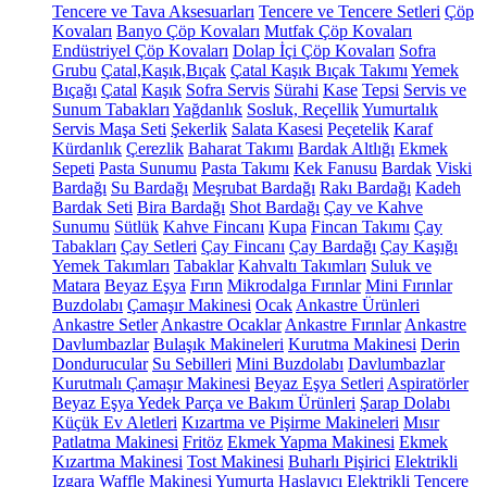
Tencere ve Tava Aksesuarları
Tencere ve Tencere Setleri
Çöp
Kovaları
Banyo Çöp Kovaları
Mutfak Çöp Kovaları
Endüstriyel Çöp Kovaları
Dolap İçi Çöp Kovaları
Sofra
Grubu
Çatal,Kaşık,Bıçak
Çatal Kaşık Bıçak Takımı
Yemek
Bıçağı
Çatal
Kaşık
Sofra Servis
Sürahi
Kase
Tepsi
Servis ve
Sunum Tabakları
Yağdanlık
Sosluk, Reçellik
Yumurtalık
Servis Maşa Seti
Şekerlik
Salata Kasesi
Peçetelik
Karaf
Kürdanlık
Çerezlik
Baharat Takımı
Bardak Altlığı
Ekmek
Sepeti
Pasta Sunumu
Pasta Takımı
Kek Fanusu
Bardak
Viski
Bardağı
Su Bardağı
Meşrubat Bardağı
Rakı Bardağı
Kadeh
Bardak Seti
Bira Bardağı
Shot Bardağı
Çay ve Kahve
Sunumu
Sütlük
Kahve Fincanı
Kupa
Fincan Takımı
Çay
Tabakları
Çay Setleri
Çay Fincanı
Çay Bardağı
Çay Kaşığı
Yemek Takımları
Tabaklar
Kahvaltı Takımları
Suluk ve
Matara
Beyaz Eşya
Fırın
Mikrodalga Fırınlar
Mini Fırınlar
Buzdolabı
Çamaşır Makinesi
Ocak
Ankastre Ürünleri
Ankastre Setler
Ankastre Ocaklar
Ankastre Fırınlar
Ankastre
Davlumbazlar
Bulaşık Makineleri
Kurutma Makinesi
Derin
Dondurucular
Su Sebilleri
Mini Buzdolabı
Davlumbazlar
Kurutmalı Çamaşır Makinesi
Beyaz Eşya Setleri
Aspiratörler
Beyaz Eşya Yedek Parça ve Bakım Ürünleri
Şarap Dolabı
Küçük Ev Aletleri
Kızartma ve Pişirme Makineleri
Mısır
Patlatma Makinesi
Fritöz
Ekmek Yapma Makinesi
Ekmek
Kızartma Makinesi
Tost Makinesi
Buharlı Pişirici
Elektrikli
Izgara
Waffle Makinesi
Yumurta Haşlayıcı
Elektrikli Tencere