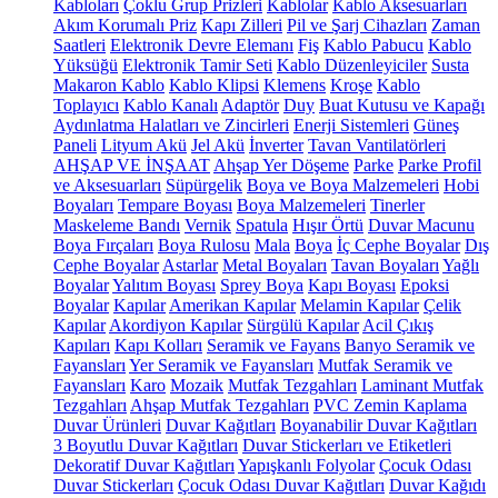
Kabloları
Çoklu Grup Prizleri
Kablolar
Kablo Aksesuarları
Akım Korumalı Priz
Kapı Zilleri
Pil ve Şarj Cihazları
Zaman
Saatleri
Elektronik Devre Elemanı
Fiş
Kablo Pabucu
Kablo
Yüksüğü
Elektronik Tamir Seti
Kablo Düzenleyiciler
Susta
Makaron Kablo
Kablo Klipsi
Klemens
Kroşe
Kablo
Toplayıcı
Kablo Kanalı
Adaptör
Duy
Buat Kutusu ve Kapağı
Aydınlatma Halatları ve Zincirleri
Enerji Sistemleri
Güneş
Paneli
Lityum Akü
Jel Akü
İnverter
Tavan Vantilatörleri
AHŞAP VE İNŞAAT
Ahşap Yer Döşeme
Parke
Parke Profil
ve Aksesuarları
Süpürgelik
Boya ve Boya Malzemeleri
Hobi
Boyaları
Tempare Boyası
Boya Malzemeleri
Tinerler
Maskeleme Bandı
Vernik
Spatula
Hışır Örtü
Duvar Macunu
Boya Fırçaları
Boya Rulosu
Mala
Boya
İç Cephe Boyalar
Dış
Cephe Boyalar
Astarlar
Metal Boyaları
Tavan Boyaları
Yağlı
Boyalar
Yalıtım Boyası
Sprey Boya
Kapı Boyası
Epoksi
Boyalar
Kapılar
Amerikan Kapılar
Melamin Kapılar
Çelik
Kapılar
Akordiyon Kapılar
Sürgülü Kapılar
Acil Çıkış
Kapıları
Kapı Kolları
Seramik ve Fayans
Banyo Seramik ve
Fayansları
Yer Seramik ve Fayansları
Mutfak Seramik ve
Fayansları
Karo
Mozaik
Mutfak Tezgahları
Laminant Mutfak
Tezgahları
Ahşap Mutfak Tezgahları
PVC Zemin Kaplama
Duvar Ürünleri
Duvar Kağıtları
Boyanabilir Duvar Kağıtları
3 Boyutlu Duvar Kağıtları
Duvar Stickerları ve Etiketleri
Dekoratif Duvar Kağıtları
Yapışkanlı Folyolar
Çocuk Odası
Duvar Stickerları
Çocuk Odası Duvar Kağıtları
Duvar Kağıdı