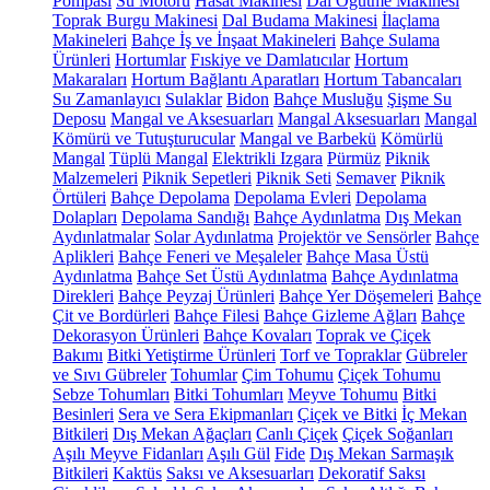
Pompası
Su Motoru
Hasat Makinesi
Dal Öğütme Makinesi
Toprak Burgu Makinesi
Dal Budama Makinesi
İlaçlama
Makineleri
Bahçe İş ve İnşaat Makineleri
Bahçe Sulama
Ürünleri
Hortumlar
Fıskiye ve Damlatıcılar
Hortum
Makaraları
Hortum Bağlantı Aparatları
Hortum Tabancaları
Su Zamanlayıcı
Sulaklar
Bidon
Bahçe Musluğu
Şişme Su
Deposu
Mangal ve Aksesuarları
Mangal Aksesuarları
Mangal
Kömürü ve Tutuşturucular
Mangal ve Barbekü
Kömürlü
Mangal
Tüplü Mangal
Elektrikli Izgara
Pürmüz
Piknik
Malzemeleri
Piknik Sepetleri
Piknik Seti
Semaver
Piknik
Örtüleri
Bahçe Depolama
Depolama Evleri
Depolama
Dolapları
Depolama Sandığı
Bahçe Aydınlatma
Dış Mekan
Aydınlatmalar
Solar Aydınlatma
Projektör ve Sensörler
Bahçe
Aplikleri
Bahçe Feneri ve Meşaleler
Bahçe Masa Üstü
Aydınlatma
Bahçe Set Üstü Aydınlatma
Bahçe Aydınlatma
Direkleri
Bahçe Peyzaj Ürünleri
Bahçe Yer Döşemeleri
Bahçe
Çit ve Bordürleri
Bahçe Filesi
Bahçe Gizleme Ağları
Bahçe
Dekorasyon Ürünleri
Bahçe Kovaları
Toprak ve Çiçek
Bakımı
Bitki Yetiştirme Ürünleri
Torf ve Topraklar
Gübreler
ve Sıvı Gübreler
Tohumlar
Çim Tohumu
Çiçek Tohumu
Sebze Tohumları
Bitki Tohumları
Meyve Tohumu
Bitki
Besinleri
Sera ve Sera Ekipmanları
Çiçek ve Bitki
İç Mekan
Bitkileri
Dış Mekan Ağaçları
Canlı Çiçek
Çiçek Soğanları
Aşılı Meyve Fidanları
Aşılı Gül
Fide
Dış Mekan Sarmaşık
Bitkileri
Kaktüs
Saksı ve Aksesuarları
Dekoratif Saksı