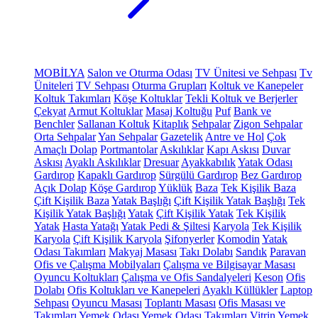
MOBİLYA
Salon ve Oturma Odası
TV Ünitesi ve Sehpası
Tv
Üniteleri
TV Sehpası
Oturma Grupları
Koltuk ve Kanepeler
Koltuk Takımları
Köşe Koltuklar
Tekli Koltuk ve Berjerler
Çekyat
Armut Koltuklar
Masaj Koltuğu
Puf
Bank ve
Benchler
Sallanan Koltuk
Kitaplık
Sehpalar
Zigon Sehpalar
Orta Sehpalar
Yan Sehpalar
Gazetelik
Antre ve Hol
Çok
Amaçlı Dolap
Portmantolar
Askılıklar
Kapı Askısı
Duvar
Askısı
Ayaklı Askılıklar
Dresuar
Ayakkabılık
Yatak Odası
Gardırop
Kapaklı Gardırop
Sürgülü Gardırop
Bez Gardırop
Açık Dolap
Köşe Gardırop
Yüklük
Baza
Tek Kişilik Baza
Çift Kişilik Baza
Yatak Başlığı
Çift Kişilik Yatak Başlığı
Tek
Kişilik Yatak Başlığı
Yatak
Çift Kişilik Yatak
Tek Kişilik
Yatak
Hasta Yatağı
Yatak Pedi & Şiltesi
Karyola
Tek Kişilik
Karyola
Çift Kişilik Karyola
Şifonyerler
Komodin
Yatak
Odası Takımları
Makyaj Masası
Takı Dolabı
Sandık
Paravan
Ofis ve Çalışma Mobilyaları
Çalışma ve Bilgisayar Masası
Oyuncu Koltukları
Çalışma ve Ofis Sandalyeleri
Keson
Ofis
Dolabı
Ofis Koltukları ve Kanepeleri
Ayaklı Küllükler
Laptop
Sehpası
Oyuncu Masası
Toplantı Masası
Ofis Masası ve
Takımları
Yemek Odası
Yemek Odası Takımları
Vitrin
Yemek