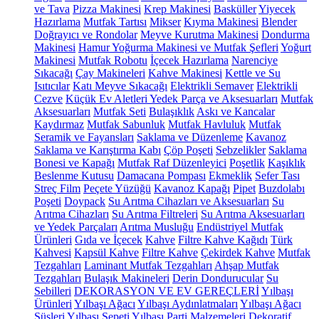
ve Tava
Pizza Makinesi
Krep Makinesi
Basküller
Yiyecek
Hazırlama
Mutfak Tartısı
Mikser
Kıyma Makinesi
Blender
Doğrayıcı ve Rondolar
Meyve Kurutma Makinesi
Dondurma
Makinesi
Hamur Yoğurma Makinesi ve Mutfak Şefleri
Yoğurt
Makinesi
Mutfak Robotu
İçecek Hazırlama
Narenciye
Sıkacağı
Çay Makineleri
Kahve Makinesi
Kettle ve Su
Isıtıcılar
Katı Meyve Sıkacağı
Elektrikli Semaver
Elektrikli
Cezve
Küçük Ev Aletleri Yedek Parça ve Aksesuarları
Mutfak
Aksesuarları
Mutfak Seti
Bulaşıklık
Askı ve Kancalar
Kaydırmaz
Mutfak Sabunluk
Mutfak Havluluk
Mutfak
Seramik ve Fayansları
Saklama ve Düzenleme
Kavanoz
Saklama ve Karıştırma Kabı
Çöp Poşeti
Sebzelikler
Saklama
Bonesi ve Kapağı
Mutfak Raf Düzenleyici
Poşetlik
Kaşıklık
Beslenme Kutusu
Damacana Pompası
Ekmeklik
Sefer Tası
Streç Film
Peçete Yüzüğü
Kavanoz Kapağı
Pipet
Buzdolabı
Poşeti
Doypack
Su Arıtma Cihazları ve Aksesuarları
Su
Arıtma Cihazları
Su Arıtma Filtreleri
Su Arıtma Aksesuarları
ve Yedek Parçaları
Arıtma Musluğu
Endüstriyel Mutfak
Ürünleri
Gıda ve İçecek
Kahve
Filtre Kahve Kağıdı
Türk
Kahvesi
Kapsül Kahve
Filtre Kahve
Çekirdek Kahve
Mutfak
Tezgahları
Laminant Mutfak Tezgahları
Ahşap Mutfak
Tezgahları
Bulaşık Makineleri
Derin Dondurucular
Su
Sebilleri
DEKORASYON VE EV GEREÇLERİ
Yılbaşı
Ürünleri
Yılbaşı Ağacı
Yılbaşı Aydınlatmaları
Yılbaşı Ağacı
Süsleri
Yılbaşı Sepeti
Yılbaşı Parti Malzemeleri
Dekoratif