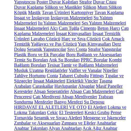
Yapıştırıcısı
Poster Duvar Kağıtları
Strafor
Duvar Çıtası
Duvar Kaplama
Silikon ve Mastikler
Silikon
Mum Silikon
Köpük
Mastik
Tavan Ürünleri
Kartonpiyer
Tavan Kaplama
İnşaat ve İzolasyon
İzolasyon Malzemeleri
Su Yalıtım
Malzemeleri
Isı Yalıtım Malzemeleri
Ses Yalıtım Malzemeleri
İnşaat Malzemeleri
Alçı
Cam Tuğla
Çimento
Beton Harcı
Çatı
Kaplama Malzemeleri
İnşaat Kimyasalları
İnşaat Temizlik
Ürünleri
Lavabo Çözücü
Harç ve Sıva Çözücü
Çok Amaçlı
Temizlik
Yağlayıcı ve Pas Çözücü
Yapı Kimyasalları
Derz
Dolgu
Seramik Yapıştırıcılar
Sıvı Conta
Strafor Yapıştırılar
Plastik Boru ve Ek Parçalar
Boru Bağlantı ve Aksesuarları
Temiz Su Boruları
Atık Su Boruları
PPRC Borular
Kombi
Bağlantı Boruları
Tesisat Tamir ve Bağlantı Malzemeleri
Musluk Uzatma
Regülatörler
Valfler ve Vanalar
Nipeller
Tahliye Hortumu
Conta
Taharet Çubuğu
Fittings
Tıpalar ve
Süzgeçler
İnşaat Makineleri
Elektrikli Vinçler
Taşıma
Arabaları
Caraskallar
Havlupanlar
Ahşaplar
Masif Paneller
Keresteler
Ahşap Seperatörler
Ahşap Çatı Malzemeleri
Çatı
Penceresi
Çatı Merdiveni
Ahşap Merdivenler
Trabzan
Sundurma
Menfezler
Banyo Menfezi
Su Deposu
HIRDAVAT EL ALETLERİ VE OTO
El Aletleri
Lokma ve
Lokma Takımları
Çekiç
El Testereleri
Kesici Grubu
Pense
Tornavida
Seramik ve Sıvacı Aletleri
Mengene ve İşkenceler
Zımbalar ve Aksesuarları
Zımpara ve Eğeler
Anahtarlar
Anahtar Takımları
Alyan Anahtarları
Açık Ağız Anahtar