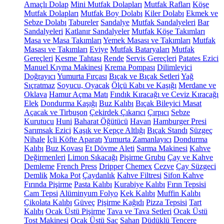
Amaçlı Dolap
Mini Mutfak Dolapları
Mutfak Rafları
Köşe
Mutfak Dolapları
Mutfak Boy Dolabı
Kiler Dolabı
Ekmek ve
Sebze Dolabı
Tabureler
Sandalye
Mutfak Sandalyeleri
Bar
Sandalyeleri
Katlanır Sandalyeler
Mutfak Köşe Takımları
Masa ve Masa Takımları
Yemek Masası ve Takımları
Mutfak
Masası ve Takımları
Eviye
Mutfak Bataryaları
Mutfak
Gereçleri
Kesme Tahtası
Rende
Servis Gereçleri
Patates Ezici
Manuel Kıyma Makinesi
Krema Pompası
Dilimleyici
Doğrayıcı
Yumurta Fırçası
Bıçak ve Bıçak Setleri
Yağ
Sıçratmaz
Soyucu, Oyacak
Ölçü Kabı ve Kaşığı
Merdane ve
Oklava
Hamur Açma Matı
Fındık Kıracağı ve Ceviz Kıracağı
Elek
Dondurma Kaşığı
Buz Kalıbı
Bıçak Bileyici Masat
Açacak ve Tirbuşon
Çekirdek Çıkarıcı
Çırpıcı
Sebze
Kurutucu
Huni
Baharat Öğütücü
Havan
Hamburger Presi
Sarımsak Ezici
Kaşık ve Kepçe Altlığı
Bıçak Standı
Süzgeç
Nihale
İçli Köfte Aparatı
Yumurta Zamanlayıcı
Dondurma
Kalıbı
Buz Kovası
Et Dövme Aleti
Sarma Makinesi
Kahve
Değirmenleri
Limon Sıkacağı
Pişirme Grubu
Çay ve Kahve
Demleme
French Press
Dripper
Chemex
Cezve
Çay Süzgeci
Demlik
Moka Pot
Çaydanlık
Kahve Filtresi
Sifon Kahve
Fırında Pişirme
Pasta Kalıbı
Kurabiye Kalıbı
Fırın Tepsisi
Cam Tepsi
Alüminyum Folyo
Kek Kalıbı
Muffin Kalıbı
Çikolata Kalıbı
Güveç
Pişirme Kağıdı
Pizza Tepsisi
Tart
Kalıbı
Ocak Üstü Pişirme
Tava ve Tava Setleri
Ocak Üstü
Tost Makinesi
Ocak Üstü Sac
Sahan
Düdüklü Tencere