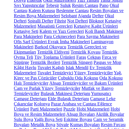
Dosya
Etiketlik
Okul Malzemeleri
Yazı Tahtası
Tahta Silgisi
Sıvı Yapıştırıcılar
Tebeşir
Suluk
Resim Çantası
Pano
Okul
Çantası
Kalem Kutusu
Beslenme Çantası
Resim Boyaları ve
Resim Boya Malzemeleri
Selobant
Ajanda
Defter
Okul
Defteri
Spiralli Defter
Fihrist
Not Defteri
Bloknot
Kırtasiye
Malzemeleri
Masaüstü Gereçleri
Kırtasiye Kağıt Ürünleri
Kırtasiye Seti
Kalem ve Yazı Gereçleri
Koli Bandı Makinesi
Para Makineleri
Para Çekmeceleri
Para Sayma Makineleri
Ofis Sarf Ürünleri
Evrak İmha Makineleri
Laminasyon
Makineleri
Barkod Okuyucu
Temizlik Gereçleri ve
Ekipmanları
Temizlik Eldiveni
Temizlik Kovası
Temizlik,
Ovma Teli
Tüy Toplama Ürünleri
Faraş
Çekpas
Fırça ve
Süpürge
Temizlik Bezleri
Temizlik Süngeri
Paspas ve Mop
Kâğıt Havlu
Tuvalet Kağıdı
Islak Mendil
Ev Temizlik
Malzemeleri
Tuvalet Temizleyici
Yüzey Temizleyiciler
Yağ,
Kireç ve Pas Çözücüler
Çubuklu Oda Kokusu
Oda Kokusu
Halı Temizleyiciler
Ahşap Temizleyiciler ve Bakım Ürünleri
Cam ve Parlak Yüzey Temizleyiciler
Mutfak ve Banyo
Temizleyiciler
Bulaşık Makinesi Deterjanı
Yumuşatıcı
Çamaşır Deterjanı
Elde Bulaşık Deterjanı
Çamaşır Leke
Çıkarıcılar
Kolonya
Pazar Arabası ve Çantası
Eğlence
Ürünleri
Parti Malzemeleri
Puzzle
Hobi Malzemeleri
Hobi
Boya ve Resim Malzemeleri
Ahşap Boyaları
Akrilik Boyalar
Sulu Boya
Yağlı Boya Seti
Eskitme Boyası
Cam ve Seramik
Boyaları
Metalik Boya
Şövale
Kumaş Boyaları
Resim Fırçası