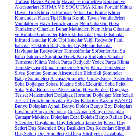
Trafosu
Havuz Ampulü
Havuz Termometresi
Karavan ve
Aksesuarları
ISITMA VE SOĞUTMA
Klima
Portatif Klima
Duvar Tipi Klima
Isı Pompası
Salon Tipi Klima
Klima
Kumandası
Kaset Tipi Klima
Kombi
Tavan Vantilatörleri
Vantilatörler
Hava Temizleyiciler
Nem Cihazları
Hava
Temizleme Cihazları
Buhar Makineleri
Nem Alma Cihazları
ve Rutubet Gidericiler
Elektrikli Isıtıcılar
Quartz Isıtıcılar
Infrared Isıtıcılar
Kule Tipi Isıtıcılar
Yağlı Radyatör
Fanlı
Isıtıcılar
Elektrikli Radyatörler
Dış Mekan Isıtıcılar
Havlupanlar
Radyatörler
Termosifonlar
Şofbenler
Ani Su
Isıtıcı
Isıtma ve Soğutma Yedek Parça
Radyatör Vanaları
Termostat
Klima Yedek Parça
Radyatör Yedek Parça
Klima
Temizleyicisi
Klima Temizleme Spreyi
Klima Temizleme
Sıvısı
Şömine
Şömine Aksesuarları
Elektrikli Şömineler
Bahçe Şömineleri
Bacasız Şömineler
Güneş Enerji Sistemleri
Soba
Doğalgaz Sobası
Kuzine Soba
Elektrikli Soba
Pelet
Soba
Soba Borusu ve Aksesuarları
Hava Perdesi
Doğalgaz
Tesisat Malzemeleri
Doğalgaz Hortumu
Doğalgaz Menfezleri
Tesisat Temizleme Sıvıları
Boyler
Kalorifer Kazanı
BANYO
Banyo Dolapları
Aynalı Banyo Dolabı
Banyo Boy Dolapları
Lavabolu Banyo Dolapları
Çok Amaçlı Banyo Dolapları
Çamaşır Makinesi Dolapları
Ecza Dolabı
Banyo Rafları
Duş
Sistemleri
Duşakabin
Duş Tekneleri
Jakuziler
Küvet
Duş
Setleri
Duş Sistemleri
Duş Başlıkları
Duş Kolonları
Sürgülü
Duş Setleri
Duş Spiralleri
El Duşu
Vitrifiyeler
Lavabolar