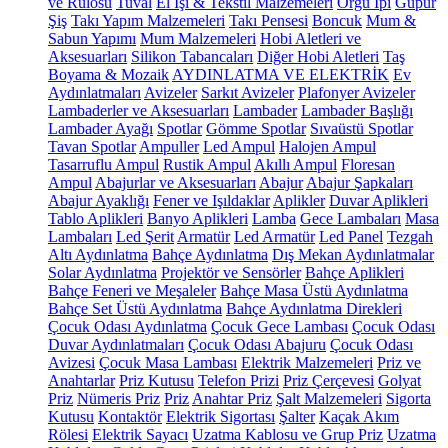
ve Rulosu
Tuval
El İşi & Tekstil Malzemeleri
Örgü İpi
Güpür
Şiş
Takı Yapım Malzemeleri
Takı Pensesi
Boncuk
Mum &
Sabun Yapımı
Mum Malzemeleri
Hobi Aletleri ve
Aksesuarları
Silikon Tabancaları
Diğer Hobi Aletleri
Taş
Boyama & Mozaik
AYDINLATMA VE ELEKTRİK
Ev
Aydınlatmaları
Avizeler
Sarkıt Avizeler
Plafonyer Avizeler
Lambaderler ve Aksesuarları
Lambader
Lambader Başlığı
Lambader Ayağı
Spotlar
Gömme Spotlar
Sıvaüstü Spotlar
Tavan Spotlar
Ampuller
Led Ampul
Halojen Ampul
Tasarruflu Ampul
Rustik Ampul
Akıllı Ampul
Floresan
Ampul
Abajurlar ve Aksesuarları
Abajur
Abajur Şapkaları
Abajur Ayaklığı
Fener ve Işıldaklar
Aplikler
Duvar Aplikleri
Tablo Aplikleri
Banyo Aplikleri
Lamba
Gece Lambaları
Masa
Lambaları
Led Şerit
Armatür
Led Armatür
Led Panel
Tezgah
Altı Aydınlatma
Bahçe Aydınlatma
Dış Mekan Aydınlatmalar
Solar Aydınlatma
Projektör ve Sensörler
Bahçe Aplikleri
Bahçe Feneri ve Meşaleler
Bahçe Masa Üstü Aydınlatma
Bahçe Set Üstü Aydınlatma
Bahçe Aydınlatma Direkleri
Çocuk Odası Aydınlatma
Çocuk Gece Lambası
Çocuk Odası
Duvar Aydınlatmaları
Çocuk Odası Abajuru
Çocuk Odası
Avizesi
Çocuk Masa Lambası
Elektrik Malzemeleri
Priz ve
Anahtarlar
Priz Kutusu
Telefon Prizi
Priz Çerçevesi
Golyat
Priz
Nümeris Priz
Priz
Anahtar Priz
Şalt Malzemeleri
Sigorta
Kutusu
Kontaktör
Elektrik Sigortası
Şalter
Kaçak Akım
Rölesi
Elektrik Sayacı
Uzatma Kablosu ve Grup Priz
Uzatma