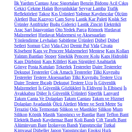
İlk Yardım Çantası
Araç Sigortaları
Benzin Bidonu
Acil Çıkış
Çekici
Çekme Halatı
Boyunluklar
Seyyar Lamba
Trafik
Reflektörleri
Takoz
Kış Ürünleri
Yağmur Kaydırıcılar
Ölçüm
Aletleri
Buz Kazıyıcı
Cam Suyu
Lastik Kar Paleti
Kışlık Set
Ürünler
Antifrizler
Buğu Giderici
Lastik Zinciri
Elektrikli
Araç Şarj İstasyonları
Oto Yedek Parça
Römork
Hırdavat
Malzemeleri
Hırdavat Malzemesi ve Aksesuarları
Yönlendirme Levhaları
Sabitleme Ürünleri
Dübel
Dübel
Setleri
Somun
Çivi
Vida-Çivi
Demir Pul
Vida
Civata
Köşebent
Kapı ve Pencere Malzemeleri
Menteşe
Kapı Kolları
Yalıtım Bantları
Stoper
Sineklik
Pencere Kolu
Kapı Hidroliği
Kapı Dürbünü
Kapı Kilitleri
Kapı Sürgüleri
Anahtarlık
Gönye
Posta Kutuları
Tekerlek
Testereler
Daire Testereler
Dekupaj Testereler
Çok Amaçlı Testereler
Tilki Kuyruğu
Testereler
Testere Aksesuarları
Tilki Kuyruğu Testere Ucu
Daire Testere Bıçağı
Dekupaj Testere Ucu
İş Güvenlik
Malzemeleri
İş Güvenlik Gözlükleri
İş Eldiveni
İş Elbisesi
İş
Ayakkabısı
Diğer İş Güvenlik Ürünleri
Siperlik
Lanyard
Takım Çanta Ve Dolapları
Takım Çantası
Takım ve Hizmet
Dolapları
Avadanlık
Ölçü Aletleri
Metre ve Şerit Metre
Su
Terazisi
Oda Termostatı
Silikon ve Mastikler
Silikon
Mum
Silikon
Köpük
Mastik
Yapıştırıcı ve Bantlar
Bant
Teflon Bant
Elektrik Bandı
Kaydırmaz Bant
Koli Bandı
Çift Taraflı Bant
Alüminyum Bant
İzolasyon Bandı
Yapıştırıcılar
Tutkal
Kimyasal Dübeller
Japon Yapıştırıcıları
Epoksi
Hızlı