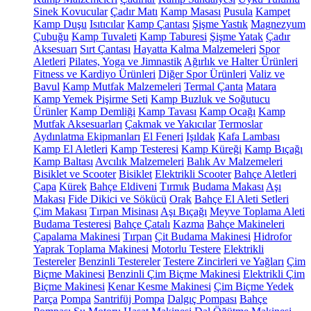
Sinek Kovucular
Çadır Matı
Kamp Masası
Pusula
Kampet
Kamp Duşu
Isıtıcılar
Kamp Çantası
Şişme Yastık
Magnezyum
Çubuğu
Kamp Tuvaleti
Kamp Taburesi
Şişme Yatak
Çadır
Aksesuarı
Sırt Çantası
Hayatta Kalma Malzemeleri
Spor
Aletleri
Pilates, Yoga ve Jimnastik
Ağırlık ve Halter Ürünleri
Fitness ve Kardiyo Ürünleri
Diğer Spor Ürünleri
Valiz ve
Bavul
Kamp Mutfak Malzemeleri
Termal Çanta
Matara
Kamp Yemek Pişirme Seti
Kamp Buzluk ve Soğutucu
Ürünler
Kamp Demliği
Kamp Tavası
Kamp Ocağı
Kamp
Mutfak Aksesuarları
Çakmak ve Yakıcılar
Termoslar
Aydınlatma Ekipmanları
El Feneri
Işıldak
Kafa Lambası
Kamp El Aletleri
Kamp Testeresi
Kamp Küreği
Kamp Bıçağı
Kamp Baltası
Avcılık Malzemeleri
Balık Av Malzemeleri
Bisiklet ve Scooter
Bisiklet
Elektrikli Scooter
Bahçe Aletleri
Çapa
Kürek
Bahçe Eldiveni
Tırmık
Budama Makası
Aşı
Makası
Fide Dikici ve Sökücü
Orak
Bahçe El Aleti Setleri
Çim Makası
Tırpan Misinası
Aşı Bıçağı
Meyve Toplama Aleti
Budama Testeresi
Bahçe Çatalı
Kazma
Bahçe Makineleri
Çapalama Makinesi
Tırpan
Çit Budama Makinesi
Hidrofor
Yaprak Toplama Makinesi
Motorlu Testere
Elektrikli
Testereler
Benzinli Testereler
Testere Zincirleri ve Yağları
Çim
Biçme Makinesi
Benzinli Çim Biçme Makinesi
Elektrikli Çim
Biçme Makinesi
Kenar Kesme Makinesi
Çim Biçme Yedek
Parça
Pompa
Santrifüj Pompa
Dalgıç Pompası
Bahçe