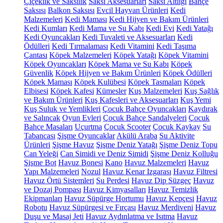
Çiçeklik ve Saksılık
Saksı Aksesuarları
Saksı Altlığı
Bahçe
Saksısı
Balkon Saksısı
Evcil Hayvan Ürünleri
Kedi
Malzemeleri
Kedi Maması
Kedi Hijyen ve Bakım Ürünleri
Kedi Kumları
Kedi Mama ve Su Kabı
Kedi Evi
Kedi Yatağı
Kedi Oyuncakları
Kedi Tuvaleti ve Aksesuarları
Kedi
Ödülleri
Kedi Tırmalaması
Kedi Vitamini
Kedi Taşıma
Çantası
Köpek Malzemeleri
Köpek Yatağı
Köpek Vitamini
Köpek Oyuncakları
Köpek Mama ve Su Kabı
Köpek
Güvenlik
Köpek Hijyen ve Bakım Ürünleri
Köpek Ödülleri
Köpek Maması
Köpek Kulübesi
Köpek Tasmaları
Köpek
Elbisesi
Köpek Kafesi
Kümesler
Kuş Malzemeleri
Kuş Sağlık
ve Bakım Ürünleri
Kuş Kafesleri ve Aksesuarları
Kuş Yemi
Kuş Suluk ve Yemlikleri
Çocuk Bahçe Oyuncakları
Kaydırak
ve Salıncak
Oyun Evleri
Çocuk Bahçe Sandalyeleri
Çocuk
Bahçe Masaları
Uçurtma
Çocuk Scooter
Çocuk Kaykay
Su
Tabancası
Şişme Oyuncaklar
Akülü Araba
Su Aktivite
Ürünleri
Şişme Havuz
Şişme Deniz Yatağı
Şişme Deniz Topu
Can Yeleği
Can Simidi ve Deniz Simidi
Şişme Deniz Kolluğu
Şişme Bot
Havuz Bonesi
Kano
Havuz Malzemeleri
Havuz
Yapı Malzemeleri
Nozul
Havuz Kenar Izgarası
Havuz Filtresi
Havuz Örtü Sistemleri
Su Perdesi
Havuz Dip Süzgeç
Havuz
ve Dozaj Pompası
Havuz Kimyasalları
Havuz Temizlik
Ekipmanları
Havuz Süpürge Hortumu
Havuz Kepçesi
Havuz
Robotu
Havuz Süpürgesi ve Fırçası
Havuz Merdiveni
Havuz
Duşu ve Masaj Jeti
Havuz Aydınlatma ve Isıtma
Havuz