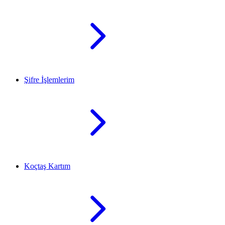
Şifre İşlemlerim
Koçtaş Kartım