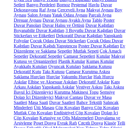
Setleri
Banyo Perdeleri
Bornoz
Peştemal
Havlu
Duvar
Dekorasyonu
Raf
Ayna
Çerçeveli Ayna
Makyaj Aynası
Boy
Aynası
Salon Aynası
Yatak Odası Aynası
Parçalı Ayna
Dresuar Aynası
Duvar Aynası
Ayaklı Ayna
Tablo
Poster
Duvar Panoları
Duvar Halısı ve Örtüsü
Duvar Kağıtları
Boyanabilir Duvar Kağıtları
3 Boyutlu Duvar Kağıtları
Duvar
Stickerları ve Etiketleri
Dekoratif Duvar Kağıtları
Yapışkanlı
Folyolar
Çocuk Odası Duvar Stickerları
Çocuk Odası Duvar
Kağıtları
Duvar Kağıdı Yapıştırıcısı
Poster Duvar Kağıtları
Ev
Düzenleme ve Saklama
Sepetler
Mutfak Sepeti
Çok Amaçlı
Sepetler
Dekoratif Sepetler
Çamaşır Sepetleri
Kutular
Makyaj
Kutusu ve Organizerleri
Plastik Kutular
Kumaş Kutular
Ayakkabı Kutuları
Oyuncak Kutuları
Saklama Kutusu
Dekoratif Kutu
Takı Kutusu
Çamaşır Kurutma Askısı
Saklama Hurçları
Hurçlar
Vakumlu Hurçlar
Halı Hurcu
Askılar
Elbise ve Aksesuar Askıları
Dekoratif Askılar
Kapı
Arkası Askıları
Yapışkanlı Askılar
Vestiyer Askısı
Takı Askısı
Bavul İçi Düzenleyici
Kurutma Makinesi Topu
Şemsiye
Dolap İçi Düzenleyici
Makyaj Çantası
Duvar ve Masa
Saatleri
Masa Saati
Duvar Saatleri
Bahçe Tekstili
Salıncak
Minderleri
Ütü Masası
Çöp Kovaları
Banyo Çöp Kovaları
Mutfak Çöp Kovaları
Endüstriyel Çöp Kovaları
Dolap İçi
Çöp Kovaları
Kırtasiye ve Ofis Malzemeleri
Dosyalama ve
Arşivleme
Poşet Dosya
Evrak Rafı
Çıtçıtlı Dosya
Klasör
Telli