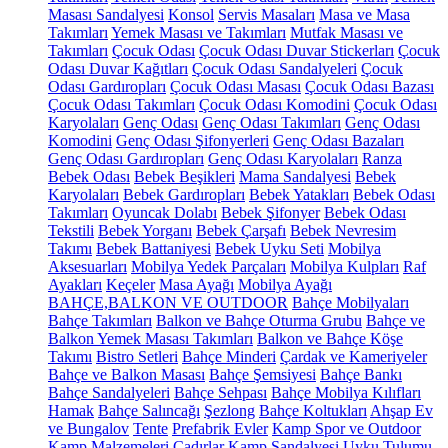
Masası Sandalyesi
Konsol
Servis Masaları
Masa ve Masa
Takımları
Yemek Masası ve Takımları
Mutfak Masası ve
Takımları
Çocuk Odası
Çocuk Odası Duvar Stickerları
Çocuk
Odası Duvar Kağıtları
Çocuk Odası Sandalyeleri
Çocuk
Odası Gardıropları
Çocuk Odası Masası
Çocuk Odası Bazası
Çocuk Odası Takımları
Çocuk Odası Komodini
Çocuk Odası
Karyolaları
Genç Odası
Genç Odası Takımları
Genç Odası
Komodini
Genç Odası Şifonyerleri
Genç Odası Bazaları
Genç Odası Gardıropları
Genç Odası Karyolaları
Ranza
Bebek Odası
Bebek Beşikleri
Mama Sandalyesi
Bebek
Karyolaları
Bebek Gardıropları
Bebek Yatakları
Bebek Odası
Takımları
Oyuncak Dolabı
Bebek Şifonyer
Bebek Odası
Tekstili
Bebek Yorganı
Bebek Çarşafı
Bebek Nevresim
Takımı
Bebek Battaniyesi
Bebek Uyku Seti
Mobilya
Aksesuarları
Mobilya Yedek Parçaları
Mobilya Kulpları
Raf
Ayakları
Keçeler
Masa Ayağı
Mobilya Ayağı
BAHÇE,BALKON VE OUTDOOR
Bahçe Mobilyaları
Bahçe Takımları
Balkon ve Bahçe Oturma Grubu
Bahçe ve
Balkon Yemek Masası Takımları
Balkon ve Bahçe Köşe
Takımı
Bistro Setleri
Bahçe Minderi
Çardak ve Kameriyeler
Bahçe ve Balkon Masası
Bahçe Şemsiyesi
Bahçe Bankı
Bahçe Sandalyeleri
Bahçe Sehpası
Bahçe Mobilya Kılıfları
Hamak
Bahçe Salıncağı
Şezlong
Bahçe Koltukları
Ahşap Ev
ve Bungalov
Tente
Prefabrik Evler
Kamp Spor ve Outdoor
Kamp Malzemeleri
Çadırlar
Kamp Sandalyesi
Uyku Tulumu