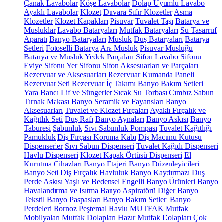
Çanak Lavabolar
Köşe Lavabolar
Dolap Uyumlu Lavabo
Ayaklı Lavabolar
Klozet
Duvara Sıfır Klozetler
Asma
Klozetler
Klozet Kapakları
Pisuvar
Tuvalet Taşı
Batarya ve
Musluklar
Lavabo Bataryaları
Mutfak Bataryaları
Su Tasarruf
Aparatı
Banyo Bataryaları
Musluk
Duş Bataryaları
Batarya
Setleri
Fotoselli Batarya
Ara Musluk
Pisuvar Musluğu
Batarya ve Musluk Yedek Parçaları
Sifon
Lavabo Sifonu
Eviye Sifonu
Yer Sifonu
Sifon Aksesuarları ve Parçaları
Rezervuar ve Aksesuarları
Rezervuar Kumanda Paneli
Rezervuar Seti
Rezervuar İç Takımı
Banyo Bakım Setleri
Yara Bandı
Lif ve Süngerler
Sıcak Su Torbası
Cımbız
Sabun
Tırnak Makası
Banyo Seramik ve Fayansları
Banyo
Aksesuarları
Tuvalet ve Klozet Fırçaları
Ayaklı Fırçalık ve
Kağıtlık Seti
Duş Rafı
Banyo Aynaları
Banyo Askısı
Banyo
Taburesi
Sabunluk
Sıvı Sabunluk Pompası
Tuvalet Kağıtlığı
Pamukluk
Diş Fırçası Koruma Kabı
Diş Macunu Kutusu
Dispenserler
Sıvı Sabun Dispenseri
Tuvalet Kağıdı Dispenseri
Havlu Dispenseri
Klozet Kapak Örtüsü Dispenseri
El
Kurutma Cihazları
Banyo Etajeri
Banyo Düzenleyicileri
Banyo Seti
Diş Fırçalık
Havluluk
Banyo Kaydırmazı
Duş
Perde Askısı
Yaşlı ve Bedensel Engelli Banyo Ürünleri
Banyo
Havalandırma ve Isıtma
Banyo Aspiratörü
Diğer
Banyo
Tekstil
Banyo Paspasları
Banyo Bakım Setleri
Banyo
Perdeleri
Bornoz
Peştemal
Havlu
MUTFAK
Mutfak
Mobilyaları
Mutfak Dolapları
Hazır Mutfak Dolapları
Çok