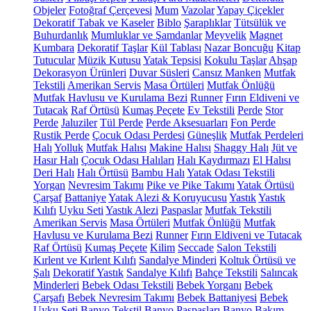
Objeler
Fotoğraf Çerçevesi
Mum
Vazolar
Yapay Çiçekler
Dekoratif Tabak ve Kaseler
Biblo
Şaraplıklar
Tütsülük ve
Buhurdanlık
Mumluklar ve Şamdanlar
Meyvelik
Magnet
Kumbara
Dekoratif Taşlar
Kül Tablası
Nazar Boncuğu
Kitap
Tutucular
Müzik Kutusu
Yatak Tepsisi
Kokulu Taşlar
Ahşap
Dekorasyon Ürünleri
Duvar Süsleri
Cansız Manken
Mutfak
Tekstili
Amerikan Servis
Masa Örtüleri
Mutfak Önlüğü
Mutfak Havlusu ve Kurulama Bezi
Runner
Fırın Eldiveni ve
Tutacak
Raf Örtüsü
Kumaş Peçete
Ev Tekstili
Perde
Stor
Perde
Jaluziler
Tül Perde
Perde Aksesuarları
Fon Perde
Rustik Perde
Çocuk Odası Perdesi
Güneşlik
Mutfak Perdeleri
Halı
Yolluk
Mutfak Halısı
Makine Halısı
Shaggy Halı
Jüt ve
Hasır Halı
Çocuk Odası Halıları
Halı Kaydırmazı
El Halısı
Deri Halı
Halı Örtüsü
Bambu Halı
Yatak Odası Tekstili
Yorgan
Nevresim Takımı
Pike ve Pike Takımı
Yatak Örtüsü
Çarşaf
Battaniye
Yatak Alezi & Koruyucusu
Yastık
Yastık
Kılıfı
Uyku Seti
Yastık Alezi
Paspaslar
Mutfak Tekstili
Amerikan Servis
Masa Örtüleri
Mutfak Önlüğü
Mutfak
Havlusu ve Kurulama Bezi
Runner
Fırın Eldiveni ve Tutacak
Raf Örtüsü
Kumaş Peçete
Kilim
Seccade
Salon Tekstili
Kırlent ve Kırlent Kılıfı
Sandalye Minderi
Koltuk Örtüsü ve
Şalı
Dekoratif Yastık
Sandalye Kılıfı
Bahçe Tekstili
Salıncak
Minderleri
Bebek Odası Tekstili
Bebek Yorganı
Bebek
Çarşafı
Bebek Nevresim Takımı
Bebek Battaniyesi
Bebek
Uyku Seti
Banyo Tekstil
Banyo Paspasları
Banyo Bakım