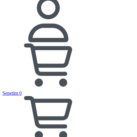
Sepetim
0