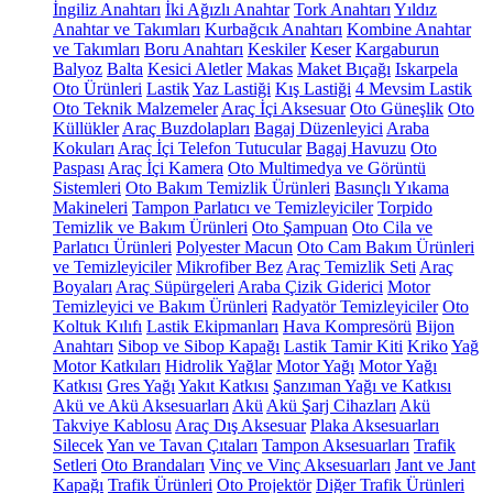
İngiliz Anahtarı
İki Ağızlı Anahtar
Tork Anahtarı
Yıldız
Anahtar ve Takımları
Kurbağcık Anahtarı
Kombine Anahtar
ve Takımları
Boru Anahtarı
Keskiler
Keser
Kargaburun
Balyoz
Balta
Kesici Aletler
Makas
Maket Bıçağı
Iskarpela
Oto Ürünleri
Lastik
Yaz Lastiği
Kış Lastiği
4 Mevsim Lastik
Oto Teknik Malzemeler
Araç İçi Aksesuar
Oto Güneşlik
Oto
Küllükler
Araç Buzdolapları
Bagaj Düzenleyici
Araba
Kokuları
Araç İçi Telefon Tutucular
Bagaj Havuzu
Oto
Paspası
Araç İçi Kamera
Oto Multimedya ve Görüntü
Sistemleri
Oto Bakım Temizlik Ürünleri
Basınçlı Yıkama
Makineleri
Tampon Parlatıcı ve Temizleyiciler
Torpido
Temizlik ve Bakım Ürünleri
Oto Şampuan
Oto Cila ve
Parlatıcı Ürünleri
Polyester Macun
Oto Cam Bakım Ürünleri
ve Temizleyiciler
Mikrofiber Bez
Araç Temizlik Seti
Araç
Boyaları
Araç Süpürgeleri
Araba Çizik Giderici
Motor
Temizleyici ve Bakım Ürünleri
Radyatör Temizleyiciler
Oto
Koltuk Kılıfı
Lastik Ekipmanları
Hava Kompresörü
Bijon
Anahtarı
Sibop ve Sibop Kapağı
Lastik Tamir Kiti
Kriko
Yağ
Motor Katkıları
Hidrolik Yağlar
Motor Yağı
Motor Yağı
Katkısı
Gres Yağı
Yakıt Katkısı
Şanzıman Yağı ve Katkısı
Akü ve Akü Aksesuarları
Akü
Akü Şarj Cihazları
Akü
Takviye Kablosu
Araç Dış Aksesuar
Plaka Aksesuarları
Silecek
Yan ve Tavan Çıtaları
Tampon Aksesuarları
Trafik
Setleri
Oto Brandaları
Vinç ve Vinç Aksesuarları
Jant ve Jant
Kapağı
Trafik Ürünleri
Oto Projektör
Diğer Trafik Ürünleri