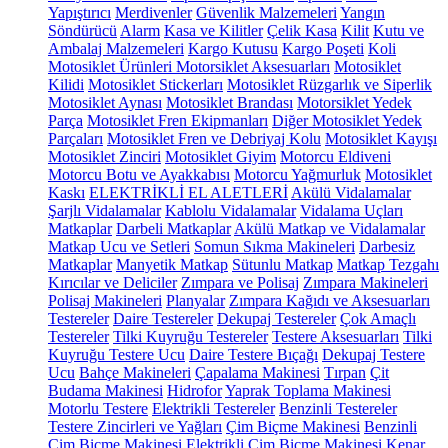
Yapıştırıcı
Merdivenler
Güvenlik Malzemeleri
Yangın
Söndürücü
Alarm
Kasa ve Kilitler
Çelik Kasa
Kilit
Kutu ve
Ambalaj Malzemeleri
Kargo Kutusu
Kargo Poşeti
Koli
Motosiklet Ürünleri
Motorsiklet Aksesuarları
Motosiklet
Kilidi
Motosiklet Stickerları
Motosiklet Rüzgarlık ve Siperlik
Motosiklet Aynası
Motosiklet Brandası
Motorsiklet Yedek
Parça
Motosiklet Fren Ekipmanları
Diğer Motosiklet Yedek
Parçaları
Motosiklet Fren ve Debriyaj Kolu
Motosiklet Kayışı
Motosiklet Zinciri
Motosiklet Giyim
Motorcu Eldiveni
Motorcu Botu ve Ayakkabısı
Motorcu Yağmurluk
Motosiklet
Kaskı
ELEKTRİKLİ EL ALETLERİ
Akülü Vidalamalar
Şarjlı Vidalamalar
Kablolu Vidalamalar
Vidalama Uçları
Matkaplar
Darbeli Matkaplar
Akülü Matkap ve Vidalamalar
Matkap Ucu ve Setleri
Somun Sıkma Makineleri
Darbesiz
Matkaplar
Manyetik Matkap
Sütunlu Matkap
Matkap Tezgahı
Kırıcılar ve Deliciler
Zımpara ve Polisaj
Zımpara Makineleri
Polisaj Makineleri
Planyalar
Zımpara Kağıdı ve Aksesuarları
Testereler
Daire Testereler
Dekupaj Testereler
Çok Amaçlı
Testereler
Tilki Kuyruğu Testereler
Testere Aksesuarları
Tilki
Kuyruğu Testere Ucu
Daire Testere Bıçağı
Dekupaj Testere
Ucu
Bahçe Makineleri
Çapalama Makinesi
Tırpan
Çit
Budama Makinesi
Hidrofor
Yaprak Toplama Makinesi
Motorlu Testere
Elektrikli Testereler
Benzinli Testereler
Testere Zincirleri ve Yağları
Çim Biçme Makinesi
Benzinli
Çim Biçme Makinesi
Elektrikli Çim Biçme Makinesi
Kenar