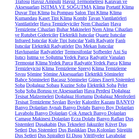
Trafosu
Havuz Ampulü
Havuz Termometresi
Karavan ve
Aksesuarları
ISITMA VE SOĞUTMA
Klima
Portatif Klima
Duvar Tipi Klima
Isı Pompası
Salon Tipi Klima
Klima
Kumandası
Kaset Tipi Klima
Kombi
Tavan Vantilatörleri
Vantilatörler
Hava Temizleyiciler
Nem Cihazları
Hava
Temizleme Cihazları
Buhar Makineleri
Nem Alma Cihazları
ve Rutubet Gidericiler
Elektrikli Isıtıcılar
Quartz Isıtıcılar
Infrared Isıtıcılar
Kule Tipi Isıtıcılar
Yağlı Radyatör
Fanlı
Isıtıcılar
Elektrikli Radyatörler
Dış Mekan Isıtıcılar
Havlupanlar
Radyatörler
Termosifonlar
Şofbenler
Ani Su
Isıtıcı
Isıtma ve Soğutma Yedek Parça
Radyatör Vanaları
Termostat
Klima Yedek Parça
Radyatör Yedek Parça
Klima
Temizleyicisi
Klima Temizleme Spreyi
Klima Temizleme
Sıvısı
Şömine
Şömine Aksesuarları
Elektrikli Şömineler
Bahçe Şömineleri
Bacasız Şömineler
Güneş Enerji Sistemleri
Soba
Doğalgaz Sobası
Kuzine Soba
Elektrikli Soba
Pelet
Soba
Soba Borusu ve Aksesuarları
Hava Perdesi
Doğalgaz
Tesisat Malzemeleri
Doğalgaz Hortumu
Doğalgaz Menfezleri
Tesisat Temizleme Sıvıları
Boyler
Kalorifer Kazanı
BANYO
Banyo Dolapları
Aynalı Banyo Dolabı
Banyo Boy Dolapları
Lavabolu Banyo Dolapları
Çok Amaçlı Banyo Dolapları
Çamaşır Makinesi Dolapları
Ecza Dolabı
Banyo Rafları
Duş
Sistemleri
Duşakabin
Duş Tekneleri
Jakuziler
Küvet
Duş
Setleri
Duş Sistemleri
Duş Başlıkları
Duş Kolonları
Sürgülü
Duş Setleri
Duş Spiralleri
El Duşu
Vitrifiyeler
Lavabolar