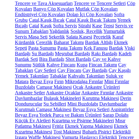
Tencere ve Tava Aksesuarları
Tencere ve Tencere Setleri
Çöp
Kovaları
Banyo Çöp Kovaları
Mutfak Çöp Kovaları
Endüstriyel Çöp Kovaları
Dolap İçi Çöp Kovaları
Sofra
Grubu
Çatal,Kaşık,Bıçak
Çatal Kaşık Bıçak Takımı
Yemek
Bıçağı
Çatal
Kaşık
Sofra Servis
Sürahi
Kase
Tepsi
Servis ve
Sunum Tabakları
Yağdanlık
Sosluk, Reçellik
Yumurtalık
Servis Maşa Seti
Şekerlik
Salata Kasesi
Peçetelik
Karaf
Kürdanlık
Çerezlik
Baharat Takımı
Bardak Altlığı
Ekmek
Sepeti
Pasta Sunumu
Pasta Takımı
Kek Fanusu
Bardak
Viski
Bardağı
Su Bardağı
Meşrubat Bardağı
Rakı Bardağı
Kadeh
Bardak Seti
Bira Bardağı
Shot Bardağı
Çay ve Kahve
Sunumu
Sütlük
Kahve Fincanı
Kupa
Fincan Takımı
Çay
Tabakları
Çay Setleri
Çay Fincanı
Çay Bardağı
Çay Kaşığı
Yemek Takımları
Tabaklar
Kahvaltı Takımları
Suluk ve
Matara
Beyaz Eşya
Fırın
Mikrodalga Fırınlar
Mini Fırınlar
Buzdolabı
Çamaşır Makinesi
Ocak
Ankastre Ürünleri
Ankastre Setler
Ankastre Ocaklar
Ankastre Fırınlar
Ankastre
Davlumbazlar
Bulaşık Makineleri
Kurutma Makinesi
Derin
Dondurucular
Su Sebilleri
Mini Buzdolabı
Davlumbazlar
Kurutmalı Çamaşır Makinesi
Beyaz Eşya Setleri
Aspiratörler
Beyaz Eşya Yedek Parça ve Bakım Ürünleri
Şarap Dolabı
Küçük Ev Aletleri
Kızartma ve Pişirme Makineleri
Mısır
Patlatma Makinesi
Fritöz
Ekmek Yapma Makinesi
Ekmek
Kızartma Makinesi
Tost Makinesi
Buharlı Pişirici
Elektrikli
Izgara
Waffle Makinesi
Yumurta Haşlayıcı
Elektrikli Tencere