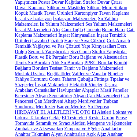
Yapıştırıcısı
Poster Duvar Kağıtları
Strafor
Duvar Çıtası
Duvar Kaplama
Silikon ve Mastikler
Silikon
Mum Silikon
Köpük
Mastik
Tavan Ürünleri
Kartonpiyer
Tavan Kaplama
İnşaat ve İzolasyon
İzolasyon Malzemeleri
Su Yalıtım
Malzemeleri
Isı Yalıtım Malzemeleri
Ses Yalıtım Malzemeleri
İnşaat Malzemeleri
Alçı
Cam Tuğla
Çimento
Beton Harcı
Çatı
Kaplama Malzemeleri
İnşaat Kimyasalları
İnşaat Temizlik
Ürünleri
Lavabo Çözücü
Harç ve Sıva Çözücü
Çok Amaçlı
Temizlik
Yağlayıcı ve Pas Çözücü
Yapı Kimyasalları
Derz
Dolgu
Seramik Yapıştırıcılar
Sıvı Conta
Strafor Yapıştırılar
Plastik Boru ve Ek Parçalar
Boru Bağlantı ve Aksesuarları
Temiz Su Boruları
Atık Su Boruları
PPRC Borular
Kombi
Bağlantı Boruları
Tesisat Tamir ve Bağlantı Malzemeleri
Musluk Uzatma
Regülatörler
Valfler ve Vanalar
Nipeller
Tahliye Hortumu
Conta
Taharet Çubuğu
Fittings
Tıpalar ve
Süzgeçler
İnşaat Makineleri
Elektrikli Vinçler
Taşıma
Arabaları
Caraskallar
Havlupanlar
Ahşaplar
Masif Paneller
Keresteler
Ahşap Seperatörler
Ahşap Çatı Malzemeleri
Çatı
Penceresi
Çatı Merdiveni
Ahşap Merdivenler
Trabzan
Sundurma
Menfezler
Banyo Menfezi
Su Deposu
HIRDAVAT EL ALETLERİ VE OTO
El Aletleri
Lokma ve
Lokma Takımları
Çekiç
El Testereleri
Kesici Grubu
Pense
Tornavida
Seramik ve Sıvacı Aletleri
Mengene ve İşkenceler
Zımbalar ve Aksesuarları
Zımpara ve Eğeler
Anahtarlar
Anahtar Takımları
Alyan Anahtarları
Açık Ağız Anahtar