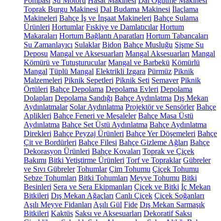
Pompası
Su Motoru
Hasat Makinesi
Dal Öğütme Makinesi
Toprak Burgu Makinesi
Dal Budama Makinesi
İlaçlama
Makineleri
Bahçe İş ve İnşaat Makineleri
Bahçe Sulama
Ürünleri
Hortumlar
Fıskiye ve Damlatıcılar
Hortum
Makaraları
Hortum Bağlantı Aparatları
Hortum Tabancaları
Su Zamanlayıcı
Sulaklar
Bidon
Bahçe Musluğu
Şişme Su
Deposu
Mangal ve Aksesuarları
Mangal Aksesuarları
Mangal
Kömürü ve Tutuşturucular
Mangal ve Barbekü
Kömürlü
Mangal
Tüplü Mangal
Elektrikli Izgara
Pürmüz
Piknik
Malzemeleri
Piknik Sepetleri
Piknik Seti
Semaver
Piknik
Örtüleri
Bahçe Depolama
Depolama Evleri
Depolama
Dolapları
Depolama Sandığı
Bahçe Aydınlatma
Dış Mekan
Aydınlatmalar
Solar Aydınlatma
Projektör ve Sensörler
Bahçe
Aplikleri
Bahçe Feneri ve Meşaleler
Bahçe Masa Üstü
Aydınlatma
Bahçe Set Üstü Aydınlatma
Bahçe Aydınlatma
Direkleri
Bahçe Peyzaj Ürünleri
Bahçe Yer Döşemeleri
Bahçe
Çit ve Bordürleri
Bahçe Filesi
Bahçe Gizleme Ağları
Bahçe
Dekorasyon Ürünleri
Bahçe Kovaları
Toprak ve Çiçek
Bakımı
Bitki Yetiştirme Ürünleri
Torf ve Topraklar
Gübreler
ve Sıvı Gübreler
Tohumlar
Çim Tohumu
Çiçek Tohumu
Sebze Tohumları
Bitki Tohumları
Meyve Tohumu
Bitki
Besinleri
Sera ve Sera Ekipmanları
Çiçek ve Bitki
İç Mekan
Bitkileri
Dış Mekan Ağaçları
Canlı Çiçek
Çiçek Soğanları
Aşılı Meyve Fidanları
Aşılı Gül
Fide
Dış Mekan Sarmaşık
Bitkileri
Kaktüs
Saksı ve Aksesuarları
Dekoratif Saksı