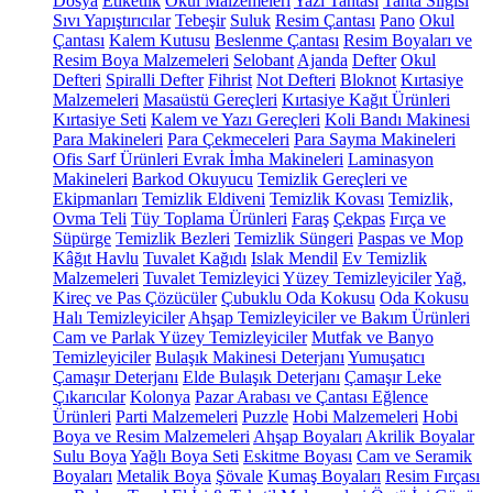
Dosya
Etiketlik
Okul Malzemeleri
Yazı Tahtası
Tahta Silgisi
Sıvı Yapıştırıcılar
Tebeşir
Suluk
Resim Çantası
Pano
Okul
Çantası
Kalem Kutusu
Beslenme Çantası
Resim Boyaları ve
Resim Boya Malzemeleri
Selobant
Ajanda
Defter
Okul
Defteri
Spiralli Defter
Fihrist
Not Defteri
Bloknot
Kırtasiye
Malzemeleri
Masaüstü Gereçleri
Kırtasiye Kağıt Ürünleri
Kırtasiye Seti
Kalem ve Yazı Gereçleri
Koli Bandı Makinesi
Para Makineleri
Para Çekmeceleri
Para Sayma Makineleri
Ofis Sarf Ürünleri
Evrak İmha Makineleri
Laminasyon
Makineleri
Barkod Okuyucu
Temizlik Gereçleri ve
Ekipmanları
Temizlik Eldiveni
Temizlik Kovası
Temizlik,
Ovma Teli
Tüy Toplama Ürünleri
Faraş
Çekpas
Fırça ve
Süpürge
Temizlik Bezleri
Temizlik Süngeri
Paspas ve Mop
Kâğıt Havlu
Tuvalet Kağıdı
Islak Mendil
Ev Temizlik
Malzemeleri
Tuvalet Temizleyici
Yüzey Temizleyiciler
Yağ,
Kireç ve Pas Çözücüler
Çubuklu Oda Kokusu
Oda Kokusu
Halı Temizleyiciler
Ahşap Temizleyiciler ve Bakım Ürünleri
Cam ve Parlak Yüzey Temizleyiciler
Mutfak ve Banyo
Temizleyiciler
Bulaşık Makinesi Deterjanı
Yumuşatıcı
Çamaşır Deterjanı
Elde Bulaşık Deterjanı
Çamaşır Leke
Çıkarıcılar
Kolonya
Pazar Arabası ve Çantası
Eğlence
Ürünleri
Parti Malzemeleri
Puzzle
Hobi Malzemeleri
Hobi
Boya ve Resim Malzemeleri
Ahşap Boyaları
Akrilik Boyalar
Sulu Boya
Yağlı Boya Seti
Eskitme Boyası
Cam ve Seramik
Boyaları
Metalik Boya
Şövale
Kumaş Boyaları
Resim Fırçası