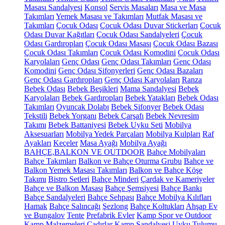
Masası Sandalyesi
Konsol
Servis Masaları
Masa ve Masa
Takımları
Yemek Masası ve Takımları
Mutfak Masası ve
Takımları
Çocuk Odası
Çocuk Odası Duvar Stickerları
Çocuk
Odası Duvar Kağıtları
Çocuk Odası Sandalyeleri
Çocuk
Odası Gardıropları
Çocuk Odası Masası
Çocuk Odası Bazası
Çocuk Odası Takımları
Çocuk Odası Komodini
Çocuk Odası
Karyolaları
Genç Odası
Genç Odası Takımları
Genç Odası
Komodini
Genç Odası Şifonyerleri
Genç Odası Bazaları
Genç Odası Gardıropları
Genç Odası Karyolaları
Ranza
Bebek Odası
Bebek Beşikleri
Mama Sandalyesi
Bebek
Karyolaları
Bebek Gardıropları
Bebek Yatakları
Bebek Odası
Takımları
Oyuncak Dolabı
Bebek Şifonyer
Bebek Odası
Tekstili
Bebek Yorganı
Bebek Çarşafı
Bebek Nevresim
Takımı
Bebek Battaniyesi
Bebek Uyku Seti
Mobilya
Aksesuarları
Mobilya Yedek Parçaları
Mobilya Kulpları
Raf
Ayakları
Keçeler
Masa Ayağı
Mobilya Ayağı
BAHÇE,BALKON VE OUTDOOR
Bahçe Mobilyaları
Bahçe Takımları
Balkon ve Bahçe Oturma Grubu
Bahçe ve
Balkon Yemek Masası Takımları
Balkon ve Bahçe Köşe
Takımı
Bistro Setleri
Bahçe Minderi
Çardak ve Kameriyeler
Bahçe ve Balkon Masası
Bahçe Şemsiyesi
Bahçe Bankı
Bahçe Sandalyeleri
Bahçe Sehpası
Bahçe Mobilya Kılıfları
Hamak
Bahçe Salıncağı
Şezlong
Bahçe Koltukları
Ahşap Ev
ve Bungalov
Tente
Prefabrik Evler
Kamp Spor ve Outdoor
Kamp Malzemeleri
Çadırlar
Kamp Sandalyesi
Uyku Tulumu