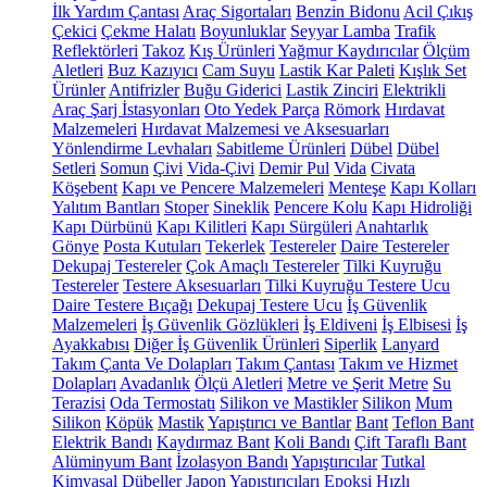
İlk Yardım Çantası
Araç Sigortaları
Benzin Bidonu
Acil Çıkış
Çekici
Çekme Halatı
Boyunluklar
Seyyar Lamba
Trafik
Reflektörleri
Takoz
Kış Ürünleri
Yağmur Kaydırıcılar
Ölçüm
Aletleri
Buz Kazıyıcı
Cam Suyu
Lastik Kar Paleti
Kışlık Set
Ürünler
Antifrizler
Buğu Giderici
Lastik Zinciri
Elektrikli
Araç Şarj İstasyonları
Oto Yedek Parça
Römork
Hırdavat
Malzemeleri
Hırdavat Malzemesi ve Aksesuarları
Yönlendirme Levhaları
Sabitleme Ürünleri
Dübel
Dübel
Setleri
Somun
Çivi
Vida-Çivi
Demir Pul
Vida
Civata
Köşebent
Kapı ve Pencere Malzemeleri
Menteşe
Kapı Kolları
Yalıtım Bantları
Stoper
Sineklik
Pencere Kolu
Kapı Hidroliği
Kapı Dürbünü
Kapı Kilitleri
Kapı Sürgüleri
Anahtarlık
Gönye
Posta Kutuları
Tekerlek
Testereler
Daire Testereler
Dekupaj Testereler
Çok Amaçlı Testereler
Tilki Kuyruğu
Testereler
Testere Aksesuarları
Tilki Kuyruğu Testere Ucu
Daire Testere Bıçağı
Dekupaj Testere Ucu
İş Güvenlik
Malzemeleri
İş Güvenlik Gözlükleri
İş Eldiveni
İş Elbisesi
İş
Ayakkabısı
Diğer İş Güvenlik Ürünleri
Siperlik
Lanyard
Takım Çanta Ve Dolapları
Takım Çantası
Takım ve Hizmet
Dolapları
Avadanlık
Ölçü Aletleri
Metre ve Şerit Metre
Su
Terazisi
Oda Termostatı
Silikon ve Mastikler
Silikon
Mum
Silikon
Köpük
Mastik
Yapıştırıcı ve Bantlar
Bant
Teflon Bant
Elektrik Bandı
Kaydırmaz Bant
Koli Bandı
Çift Taraflı Bant
Alüminyum Bant
İzolasyon Bandı
Yapıştırıcılar
Tutkal
Kimyasal Dübeller
Japon Yapıştırıcıları
Epoksi
Hızlı