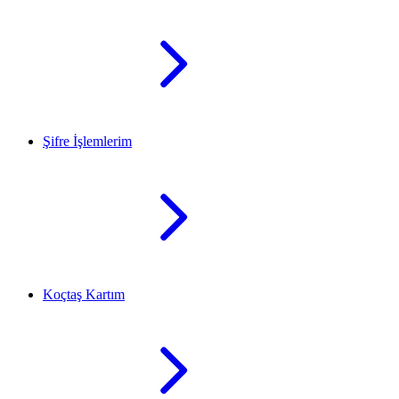
Şifre İşlemlerim
Koçtaş Kartım