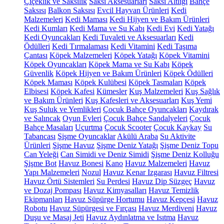
Çiçeklik ve Saksılık
Saksı Aksesuarları
Saksı Altlığı
Bahçe
Saksısı
Balkon Saksısı
Evcil Hayvan Ürünleri
Kedi
Malzemeleri
Kedi Maması
Kedi Hijyen ve Bakım Ürünleri
Kedi Kumları
Kedi Mama ve Su Kabı
Kedi Evi
Kedi Yatağı
Kedi Oyuncakları
Kedi Tuvaleti ve Aksesuarları
Kedi
Ödülleri
Kedi Tırmalaması
Kedi Vitamini
Kedi Taşıma
Çantası
Köpek Malzemeleri
Köpek Yatağı
Köpek Vitamini
Köpek Oyuncakları
Köpek Mama ve Su Kabı
Köpek
Güvenlik
Köpek Hijyen ve Bakım Ürünleri
Köpek Ödülleri
Köpek Maması
Köpek Kulübesi
Köpek Tasmaları
Köpek
Elbisesi
Köpek Kafesi
Kümesler
Kuş Malzemeleri
Kuş Sağlık
ve Bakım Ürünleri
Kuş Kafesleri ve Aksesuarları
Kuş Yemi
Kuş Suluk ve Yemlikleri
Çocuk Bahçe Oyuncakları
Kaydırak
ve Salıncak
Oyun Evleri
Çocuk Bahçe Sandalyeleri
Çocuk
Bahçe Masaları
Uçurtma
Çocuk Scooter
Çocuk Kaykay
Su
Tabancası
Şişme Oyuncaklar
Akülü Araba
Su Aktivite
Ürünleri
Şişme Havuz
Şişme Deniz Yatağı
Şişme Deniz Topu
Can Yeleği
Can Simidi ve Deniz Simidi
Şişme Deniz Kolluğu
Şişme Bot
Havuz Bonesi
Kano
Havuz Malzemeleri
Havuz
Yapı Malzemeleri
Nozul
Havuz Kenar Izgarası
Havuz Filtresi
Havuz Örtü Sistemleri
Su Perdesi
Havuz Dip Süzgeç
Havuz
ve Dozaj Pompası
Havuz Kimyasalları
Havuz Temizlik
Ekipmanları
Havuz Süpürge Hortumu
Havuz Kepçesi
Havuz
Robotu
Havuz Süpürgesi ve Fırçası
Havuz Merdiveni
Havuz
Duşu ve Masaj Jeti
Havuz Aydınlatma ve Isıtma
Havuz