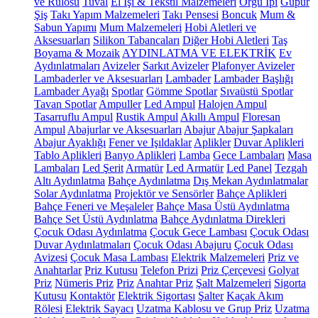
ve Rulosu
Tuval
El İşi & Tekstil Malzemeleri
Örgü İpi
Güpür
Şiş
Takı Yapım Malzemeleri
Takı Pensesi
Boncuk
Mum &
Sabun Yapımı
Mum Malzemeleri
Hobi Aletleri ve
Aksesuarları
Silikon Tabancaları
Diğer Hobi Aletleri
Taş
Boyama & Mozaik
AYDINLATMA VE ELEKTRİK
Ev
Aydınlatmaları
Avizeler
Sarkıt Avizeler
Plafonyer Avizeler
Lambaderler ve Aksesuarları
Lambader
Lambader Başlığı
Lambader Ayağı
Spotlar
Gömme Spotlar
Sıvaüstü Spotlar
Tavan Spotlar
Ampuller
Led Ampul
Halojen Ampul
Tasarruflu Ampul
Rustik Ampul
Akıllı Ampul
Floresan
Ampul
Abajurlar ve Aksesuarları
Abajur
Abajur Şapkaları
Abajur Ayaklığı
Fener ve Işıldaklar
Aplikler
Duvar Aplikleri
Tablo Aplikleri
Banyo Aplikleri
Lamba
Gece Lambaları
Masa
Lambaları
Led Şerit
Armatür
Led Armatür
Led Panel
Tezgah
Altı Aydınlatma
Bahçe Aydınlatma
Dış Mekan Aydınlatmalar
Solar Aydınlatma
Projektör ve Sensörler
Bahçe Aplikleri
Bahçe Feneri ve Meşaleler
Bahçe Masa Üstü Aydınlatma
Bahçe Set Üstü Aydınlatma
Bahçe Aydınlatma Direkleri
Çocuk Odası Aydınlatma
Çocuk Gece Lambası
Çocuk Odası
Duvar Aydınlatmaları
Çocuk Odası Abajuru
Çocuk Odası
Avizesi
Çocuk Masa Lambası
Elektrik Malzemeleri
Priz ve
Anahtarlar
Priz Kutusu
Telefon Prizi
Priz Çerçevesi
Golyat
Priz
Nümeris Priz
Priz
Anahtar Priz
Şalt Malzemeleri
Sigorta
Kutusu
Kontaktör
Elektrik Sigortası
Şalter
Kaçak Akım
Rölesi
Elektrik Sayacı
Uzatma Kablosu ve Grup Priz
Uzatma