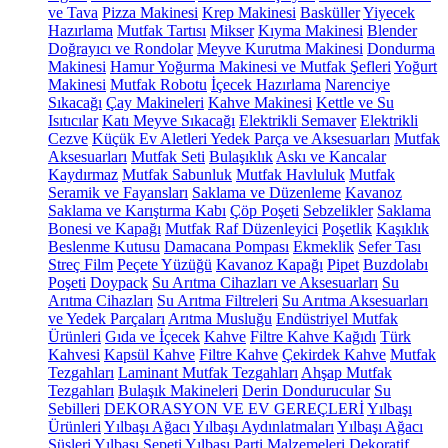
ve Tava
Pizza Makinesi
Krep Makinesi
Basküller
Yiyecek
Hazırlama
Mutfak Tartısı
Mikser
Kıyma Makinesi
Blender
Doğrayıcı ve Rondolar
Meyve Kurutma Makinesi
Dondurma
Makinesi
Hamur Yoğurma Makinesi ve Mutfak Şefleri
Yoğurt
Makinesi
Mutfak Robotu
İçecek Hazırlama
Narenciye
Sıkacağı
Çay Makineleri
Kahve Makinesi
Kettle ve Su
Isıtıcılar
Katı Meyve Sıkacağı
Elektrikli Semaver
Elektrikli
Cezve
Küçük Ev Aletleri Yedek Parça ve Aksesuarları
Mutfak
Aksesuarları
Mutfak Seti
Bulaşıklık
Askı ve Kancalar
Kaydırmaz
Mutfak Sabunluk
Mutfak Havluluk
Mutfak
Seramik ve Fayansları
Saklama ve Düzenleme
Kavanoz
Saklama ve Karıştırma Kabı
Çöp Poşeti
Sebzelikler
Saklama
Bonesi ve Kapağı
Mutfak Raf Düzenleyici
Poşetlik
Kaşıklık
Beslenme Kutusu
Damacana Pompası
Ekmeklik
Sefer Tası
Streç Film
Peçete Yüzüğü
Kavanoz Kapağı
Pipet
Buzdolabı
Poşeti
Doypack
Su Arıtma Cihazları ve Aksesuarları
Su
Arıtma Cihazları
Su Arıtma Filtreleri
Su Arıtma Aksesuarları
ve Yedek Parçaları
Arıtma Musluğu
Endüstriyel Mutfak
Ürünleri
Gıda ve İçecek
Kahve
Filtre Kahve Kağıdı
Türk
Kahvesi
Kapsül Kahve
Filtre Kahve
Çekirdek Kahve
Mutfak
Tezgahları
Laminant Mutfak Tezgahları
Ahşap Mutfak
Tezgahları
Bulaşık Makineleri
Derin Dondurucular
Su
Sebilleri
DEKORASYON VE EV GEREÇLERİ
Yılbaşı
Ürünleri
Yılbaşı Ağacı
Yılbaşı Aydınlatmaları
Yılbaşı Ağacı
Süsleri
Yılbaşı Sepeti
Yılbaşı Parti Malzemeleri
Dekoratif