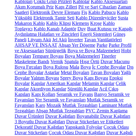
Kabloları
Çoklu Grup Prizleri
Kablolar
Kablo Aksesuarları
Akım Korumalı Priz
Kapı Zilleri
Pil ve Şarj Cihazları
Zaman
Saatleri
Elektronik Devre Elemanı
Fiş
Kablo Pabucu
Kablo
Yüksüğü
Elektronik Tamir Seti
Kablo Düzenleyiciler
Susta
Makaron Kablo
Kablo Klipsi
Klemens
Kroşe
Kablo
Toplayıcı
Kablo Kanalı
Adaptör
Duy
Buat Kutusu ve Kapağı
Aydınlatma Halatları ve Zincirleri
Enerji Sistemleri
Güneş
Paneli
Lityum Akü
Jel Akü
İnverter
Tavan Vantilatörleri
AHŞAP VE İNŞAAT
Ahşap Yer Döşeme
Parke
Parke Profil
ve Aksesuarları
Süpürgelik
Boya ve Boya Malzemeleri
Hobi
Boyaları
Tempare Boyası
Boya Malzemeleri
Tinerler
Maskeleme Bandı
Vernik
Spatula
Hışır Örtü
Duvar Macunu
Boya Fırçaları
Boya Rulosu
Mala
Boya
İç Cephe Boyalar
Dış
Cephe Boyalar
Astarlar
Metal Boyaları
Tavan Boyaları
Yağlı
Boyalar
Yalıtım Boyası
Sprey Boya
Kapı Boyası
Epoksi
Boyalar
Kapılar
Amerikan Kapılar
Melamin Kapılar
Çelik
Kapılar
Akordiyon Kapılar
Sürgülü Kapılar
Acil Çıkış
Kapıları
Kapı Kolları
Seramik ve Fayans
Banyo Seramik ve
Fayansları
Yer Seramik ve Fayansları
Mutfak Seramik ve
Fayansları
Karo
Mozaik
Mutfak Tezgahları
Laminant Mutfak
Tezgahları
Ahşap Mutfak Tezgahları
PVC Zemin Kaplama
Duvar Ürünleri
Duvar Kağıtları
Boyanabilir Duvar Kağıtları
3 Boyutlu Duvar Kağıtları
Duvar Stickerları ve Etiketleri
Dekoratif Duvar Kağıtları
Yapışkanlı Folyolar
Çocuk Odası
Duvar Stickerları
Çocuk Odası Duvar Kağıtları
Duvar Kağıdı