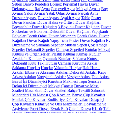
Setleri
Banyo Perdeleri
Bornoz
Peştemal
Havlu
Duvar
Dekorasyonu
Raf
Ayna
Çerçeveli Ayna
Makyaj Aynası
Boy
Aynası
Salon Aynası
Yatak Odası Aynası
Parçalı Ayna
Dresuar Aynası
Duvar Aynası
Ayaklı Ayna
Tablo
Poster
Duvar Panoları
Duvar Halısı ve Örtüsü
Duvar Kağıtları
Boyanabilir Duvar Kağıtları
3 Boyutlu Duvar Kağıtları
Duvar
Stickerları ve Etiketleri
Dekoratif Duvar Kağıtları
Yapışkanlı
Folyolar
Çocuk Odası Duvar Stickerları
Çocuk Odası Duvar
Kağıtları
Duvar Kağıdı Yapıştırıcısı
Poster Duvar Kağıtları
Ev
Düzenleme ve Saklama
Sepetler
Mutfak Sepeti
Çok Amaçlı
Sepetler
Dekoratif Sepetler
Çamaşır Sepetleri
Kutular
Makyaj
Kutusu ve Organizerleri
Plastik Kutular
Kumaş Kutular
Ayakkabı Kutuları
Oyuncak Kutuları
Saklama Kutusu
Dekoratif Kutu
Takı Kutusu
Çamaşır Kurutma Askısı
Saklama Hurçları
Hurçlar
Vakumlu Hurçlar
Halı Hurcu
Askılar
Elbise ve Aksesuar Askıları
Dekoratif Askılar
Kapı
Arkası Askıları
Yapışkanlı Askılar
Vestiyer Askısı
Takı Askısı
Bavul İçi Düzenleyici
Kurutma Makinesi Topu
Şemsiye
Dolap İçi Düzenleyici
Makyaj Çantası
Duvar ve Masa
Saatleri
Masa Saati
Duvar Saatleri
Bahçe Tekstili
Salıncak
Minderleri
Ütü Masası
Çöp Kovaları
Banyo Çöp Kovaları
Mutfak Çöp Kovaları
Endüstriyel Çöp Kovaları
Dolap İçi
Çöp Kovaları
Kırtasiye ve Ofis Malzemeleri
Dosyalama ve
Arşivleme
Poşet Dosya
Evrak Rafı
Çıtçıtlı Dosya
Klasör
Telli