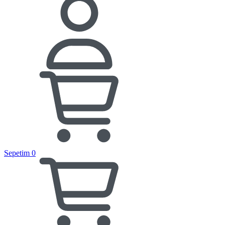
Sepetim
0