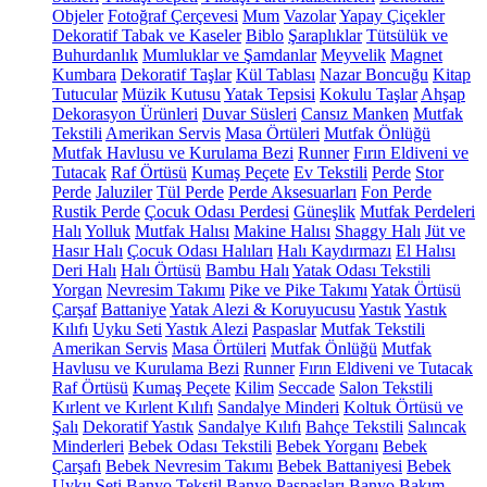
Objeler
Fotoğraf Çerçevesi
Mum
Vazolar
Yapay Çiçekler
Dekoratif Tabak ve Kaseler
Biblo
Şaraplıklar
Tütsülük ve
Buhurdanlık
Mumluklar ve Şamdanlar
Meyvelik
Magnet
Kumbara
Dekoratif Taşlar
Kül Tablası
Nazar Boncuğu
Kitap
Tutucular
Müzik Kutusu
Yatak Tepsisi
Kokulu Taşlar
Ahşap
Dekorasyon Ürünleri
Duvar Süsleri
Cansız Manken
Mutfak
Tekstili
Amerikan Servis
Masa Örtüleri
Mutfak Önlüğü
Mutfak Havlusu ve Kurulama Bezi
Runner
Fırın Eldiveni ve
Tutacak
Raf Örtüsü
Kumaş Peçete
Ev Tekstili
Perde
Stor
Perde
Jaluziler
Tül Perde
Perde Aksesuarları
Fon Perde
Rustik Perde
Çocuk Odası Perdesi
Güneşlik
Mutfak Perdeleri
Halı
Yolluk
Mutfak Halısı
Makine Halısı
Shaggy Halı
Jüt ve
Hasır Halı
Çocuk Odası Halıları
Halı Kaydırmazı
El Halısı
Deri Halı
Halı Örtüsü
Bambu Halı
Yatak Odası Tekstili
Yorgan
Nevresim Takımı
Pike ve Pike Takımı
Yatak Örtüsü
Çarşaf
Battaniye
Yatak Alezi & Koruyucusu
Yastık
Yastık
Kılıfı
Uyku Seti
Yastık Alezi
Paspaslar
Mutfak Tekstili
Amerikan Servis
Masa Örtüleri
Mutfak Önlüğü
Mutfak
Havlusu ve Kurulama Bezi
Runner
Fırın Eldiveni ve Tutacak
Raf Örtüsü
Kumaş Peçete
Kilim
Seccade
Salon Tekstili
Kırlent ve Kırlent Kılıfı
Sandalye Minderi
Koltuk Örtüsü ve
Şalı
Dekoratif Yastık
Sandalye Kılıfı
Bahçe Tekstili
Salıncak
Minderleri
Bebek Odası Tekstili
Bebek Yorganı
Bebek
Çarşafı
Bebek Nevresim Takımı
Bebek Battaniyesi
Bebek
Uyku Seti
Banyo Tekstil
Banyo Paspasları
Banyo Bakım