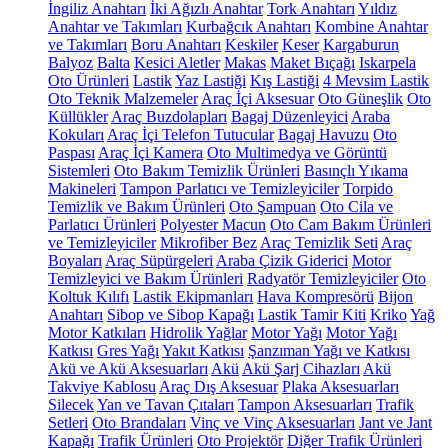
İngiliz Anahtarı
İki Ağızlı Anahtar
Tork Anahtarı
Yıldız
Anahtar ve Takımları
Kurbağcık Anahtarı
Kombine Anahtar
ve Takımları
Boru Anahtarı
Keskiler
Keser
Kargaburun
Balyoz
Balta
Kesici Aletler
Makas
Maket Bıçağı
Iskarpela
Oto Ürünleri
Lastik
Yaz Lastiği
Kış Lastiği
4 Mevsim Lastik
Oto Teknik Malzemeler
Araç İçi Aksesuar
Oto Güneşlik
Oto
Küllükler
Araç Buzdolapları
Bagaj Düzenleyici
Araba
Kokuları
Araç İçi Telefon Tutucular
Bagaj Havuzu
Oto
Paspası
Araç İçi Kamera
Oto Multimedya ve Görüntü
Sistemleri
Oto Bakım Temizlik Ürünleri
Basınçlı Yıkama
Makineleri
Tampon Parlatıcı ve Temizleyiciler
Torpido
Temizlik ve Bakım Ürünleri
Oto Şampuan
Oto Cila ve
Parlatıcı Ürünleri
Polyester Macun
Oto Cam Bakım Ürünleri
ve Temizleyiciler
Mikrofiber Bez
Araç Temizlik Seti
Araç
Boyaları
Araç Süpürgeleri
Araba Çizik Giderici
Motor
Temizleyici ve Bakım Ürünleri
Radyatör Temizleyiciler
Oto
Koltuk Kılıfı
Lastik Ekipmanları
Hava Kompresörü
Bijon
Anahtarı
Sibop ve Sibop Kapağı
Lastik Tamir Kiti
Kriko
Yağ
Motor Katkıları
Hidrolik Yağlar
Motor Yağı
Motor Yağı
Katkısı
Gres Yağı
Yakıt Katkısı
Şanzıman Yağı ve Katkısı
Akü ve Akü Aksesuarları
Akü
Akü Şarj Cihazları
Akü
Takviye Kablosu
Araç Dış Aksesuar
Plaka Aksesuarları
Silecek
Yan ve Tavan Çıtaları
Tampon Aksesuarları
Trafik
Setleri
Oto Brandaları
Vinç ve Vinç Aksesuarları
Jant ve Jant
Kapağı
Trafik Ürünleri
Oto Projektör
Diğer Trafik Ürünleri