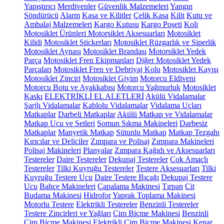
Yapıştırıcı
Merdivenler
Güvenlik Malzemeleri
Yangın
Söndürücü
Alarm
Kasa ve Kilitler
Çelik Kasa
Kilit
Kutu ve
Ambalaj Malzemeleri
Kargo Kutusu
Kargo Poşeti
Koli
Motosiklet Ürünleri
Motorsiklet Aksesuarları
Motosiklet
Kilidi
Motosiklet Stickerları
Motosiklet Rüzgarlık ve Siperlik
Motosiklet Aynası
Motosiklet Brandası
Motorsiklet Yedek
Parça
Motosiklet Fren Ekipmanları
Diğer Motosiklet Yedek
Parçaları
Motosiklet Fren ve Debriyaj Kolu
Motosiklet Kayışı
Motosiklet Zinciri
Motosiklet Giyim
Motorcu Eldiveni
Motorcu Botu ve Ayakkabısı
Motorcu Yağmurluk
Motosiklet
Kaskı
ELEKTRİKLİ EL ALETLERİ
Akülü Vidalamalar
Şarjlı Vidalamalar
Kablolu Vidalamalar
Vidalama Uçları
Matkaplar
Darbeli Matkaplar
Akülü Matkap ve Vidalamalar
Matkap Ucu ve Setleri
Somun Sıkma Makineleri
Darbesiz
Matkaplar
Manyetik Matkap
Sütunlu Matkap
Matkap Tezgahı
Kırıcılar ve Deliciler
Zımpara ve Polisaj
Zımpara Makineleri
Polisaj Makineleri
Planyalar
Zımpara Kağıdı ve Aksesuarları
Testereler
Daire Testereler
Dekupaj Testereler
Çok Amaçlı
Testereler
Tilki Kuyruğu Testereler
Testere Aksesuarları
Tilki
Kuyruğu Testere Ucu
Daire Testere Bıçağı
Dekupaj Testere
Ucu
Bahçe Makineleri
Çapalama Makinesi
Tırpan
Çit
Budama Makinesi
Hidrofor
Yaprak Toplama Makinesi
Motorlu Testere
Elektrikli Testereler
Benzinli Testereler
Testere Zincirleri ve Yağları
Çim Biçme Makinesi
Benzinli
Çim Biçme Makinesi
Elektrikli Çim Biçme Makinesi
Kenar