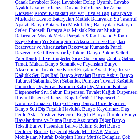
Çanak Lavabolar
Köşe Lavabolar
Dolap Uyumlu Lavabo
Ayaklı Lavabolar
Klozet
Duvara Sıfır Klozetler
Asma
Klozetler
Klozet Kapakları
Pisuvar
Tuvalet Taşı
Batarya ve
Musluklar
Lavabo Bataryaları
Mutfak Bataryaları
Su Tasarruf
Aparatı
Banyo Bataryaları
Musluk
Duş Bataryaları
Batarya
Setleri
Fotoselli Batarya
Ara Musluk
Pisuvar Musluğu
Batarya ve Musluk Yedek Parçaları
Sifon
Lavabo Sifonu
Eviye Sifonu
Yer Sifonu
Sifon Aksesuarları ve Parçaları
Rezervuar ve Aksesuarları
Rezervuar Kumanda Paneli
Rezervuar Seti
Rezervuar İç Takımı
Banyo Bakım Setleri
Yara Bandı
Lif ve Süngerler
Sıcak Su Torbası
Cımbız
Sabun
Tırnak Makası
Banyo Seramik ve Fayansları
Banyo
Aksesuarları
Tuvalet ve Klozet Fırçaları
Ayaklı Fırçalık ve
Kağıtlık Seti
Duş Rafı
Banyo Aynaları
Banyo Askısı
Banyo
Taburesi
Sabunluk
Sıvı Sabunluk Pompası
Tuvalet Kağıtlığı
Pamukluk
Diş Fırçası Koruma Kabı
Diş Macunu Kutusu
Dispenserler
Sıvı Sabun Dispenseri
Tuvalet Kağıdı Dispenseri
Havlu Dispenseri
Klozet Kapak Örtüsü Dispenseri
El
Kurutma Cihazları
Banyo Etajeri
Banyo Düzenleyicileri
Banyo Seti
Diş Fırçalık
Havluluk
Banyo Kaydırmazı
Duş
Perde Askısı
Yaşlı ve Bedensel Engelli Banyo Ürünleri
Banyo
Havalandırma ve Isıtma
Banyo Aspiratörü
Diğer
Banyo
Tekstil
Banyo Paspasları
Banyo Bakım Setleri
Banyo
Perdeleri
Bornoz
Peştemal
Havlu
MUTFAK
Mutfak
Mobilyaları
Mutfak Dolapları
Hazır Mutfak Dolapları
Çok