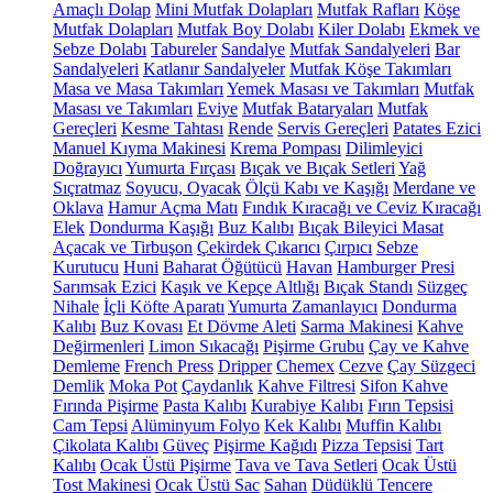
Amaçlı Dolap
Mini Mutfak Dolapları
Mutfak Rafları
Köşe
Mutfak Dolapları
Mutfak Boy Dolabı
Kiler Dolabı
Ekmek ve
Sebze Dolabı
Tabureler
Sandalye
Mutfak Sandalyeleri
Bar
Sandalyeleri
Katlanır Sandalyeler
Mutfak Köşe Takımları
Masa ve Masa Takımları
Yemek Masası ve Takımları
Mutfak
Masası ve Takımları
Eviye
Mutfak Bataryaları
Mutfak
Gereçleri
Kesme Tahtası
Rende
Servis Gereçleri
Patates Ezici
Manuel Kıyma Makinesi
Krema Pompası
Dilimleyici
Doğrayıcı
Yumurta Fırçası
Bıçak ve Bıçak Setleri
Yağ
Sıçratmaz
Soyucu, Oyacak
Ölçü Kabı ve Kaşığı
Merdane ve
Oklava
Hamur Açma Matı
Fındık Kıracağı ve Ceviz Kıracağı
Elek
Dondurma Kaşığı
Buz Kalıbı
Bıçak Bileyici Masat
Açacak ve Tirbuşon
Çekirdek Çıkarıcı
Çırpıcı
Sebze
Kurutucu
Huni
Baharat Öğütücü
Havan
Hamburger Presi
Sarımsak Ezici
Kaşık ve Kepçe Altlığı
Bıçak Standı
Süzgeç
Nihale
İçli Köfte Aparatı
Yumurta Zamanlayıcı
Dondurma
Kalıbı
Buz Kovası
Et Dövme Aleti
Sarma Makinesi
Kahve
Değirmenleri
Limon Sıkacağı
Pişirme Grubu
Çay ve Kahve
Demleme
French Press
Dripper
Chemex
Cezve
Çay Süzgeci
Demlik
Moka Pot
Çaydanlık
Kahve Filtresi
Sifon Kahve
Fırında Pişirme
Pasta Kalıbı
Kurabiye Kalıbı
Fırın Tepsisi
Cam Tepsi
Alüminyum Folyo
Kek Kalıbı
Muffin Kalıbı
Çikolata Kalıbı
Güveç
Pişirme Kağıdı
Pizza Tepsisi
Tart
Kalıbı
Ocak Üstü Pişirme
Tava ve Tava Setleri
Ocak Üstü
Tost Makinesi
Ocak Üstü Sac
Sahan
Düdüklü Tencere