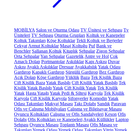
MOBİLYA
Salon ve Oturma Odası
TV Ünitesi ve Sehpası
Tv
Üniteleri
TV Sehpası
Oturma Grupları
Koltuk ve Kanepeler
Koltuk Takımları
Köşe Koltuklar
Tekli Koltuk ve Berjerler
Çekyat
Armut Koltuklar
Masaj Koltuğu
Puf
Bank ve
Benchler
Sallanan Koltuk
Kitaplık
Sehpalar
Zigon Sehpalar
Orta Sehpalar
Yan Sehpalar
Gazetelik
Antre ve Hol
Çok
Amaçlı Dolap
Portmantolar
Askılıklar
Kapı Askısı
Duvar
Askısı
Ayaklı Askılıklar
Dresuar
Ayakkabılık
Yatak Odası
Gardırop
Kapaklı Gardırop
Sürgülü Gardırop
Bez Gardırop
Açık Dolap
Köşe Gardırop
Yüklük
Baza
Tek Kişilik Baza
Çift Kişilik Baza
Yatak Başlığı
Çift Kişilik Yatak Başlığı
Tek
Kişilik Yatak Başlığı
Yatak
Çift Kişilik Yatak
Tek Kişilik
Yatak
Hasta Yatağı
Yatak Pedi & Şiltesi
Karyola
Tek Kişilik
Karyola
Çift Kişilik Karyola
Şifonyerler
Komodin
Yatak
Odası Takımları
Makyaj Masası
Takı Dolabı
Sandık
Paravan
Ofis ve Çalışma Mobilyaları
Çalışma ve Bilgisayar Masası
Oyuncu Koltukları
Çalışma ve Ofis Sandalyeleri
Keson
Ofis
Dolabı
Ofis Koltukları ve Kanepeleri
Ayaklı Küllükler
Laptop
Sehpası
Oyuncu Masası
Toplantı Masası
Ofis Masası ve
Takımları
Yemek Odası
Yemek Odası Takımları
Vitrin
Yemek