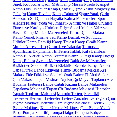
Sinek Kovucular
Çadır Matı
Kamp Masası
Pusula
Kampet
Kamp Duşu
Isıtıcılar
Kamp Çantası
Şişme Yastık
Magnezyum
Çubuğu
Kamp Tuvaleti
Kamp Taburesi
Şişme Yatak
Çadır
Aksesuarı
Sırt Çantası
Hayatta Kalma Malzemeleri
Spor
Aletleri
Pilates, Yoga ve Jimnastik
Ağırlık ve Halter Ürünleri
Fitness ve Kardiyo Ürünleri
Diğer Spor Ürünleri
Valiz ve
Bavul
Kamp Mutfak Malzemeleri
Termal Çanta
Matara
Kamp Yemek Pişirme Seti
Kamp Buzluk ve Soğutucu
Ürünler
Kamp Demliği
Kamp Tavası
Kamp Ocağı
Kamp
Mutfak Aksesuarları
Çakmak ve Yakıcılar
Termoslar
Aydınlatma Ekipmanları
El Feneri
Işıldak
Kafa Lambası
Kamp El Aletleri
Kamp Testeresi
Kamp Küreği
Kamp Bıçağı
Kamp Baltası
Avcılık Malzemeleri
Balık Av Malzemeleri
Bisiklet ve Scooter
Bisiklet
Elektrikli Scooter
Bahçe Aletleri
Çapa
Kürek
Bahçe Eldiveni
Tırmık
Budama Makası
Aşı
Makası
Fide Dikici ve Sökücü
Orak
Bahçe El Aleti Setleri
Çim Makası
Tırpan Misinası
Aşı Bıçağı
Meyve Toplama Aleti
Budama Testeresi
Bahçe Çatalı
Kazma
Bahçe Makineleri
Çapalama Makinesi
Tırpan
Çit Budama Makinesi
Hidrofor
Yaprak Toplama Makinesi
Motorlu Testere
Elektrikli
Testereler
Benzinli Testereler
Testere Zincirleri ve Yağları
Çim
Biçme Makinesi
Benzinli Çim Biçme Makinesi
Elektrikli Çim
Biçme Makinesi
Kenar Kesme Makinesi
Çim Biçme Yedek
Parça
Pompa
Santrifüj Pompa
Dalgıç Pompası
Bahçe