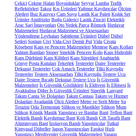
Çekici
Çekme Halatı
Boyunluklar
Seyyar Lamba
Trafik
Reflektörleri
Takoz
Kış Ürünleri
Yağmur Kaydırıcılar
Ölçüm
Aletleri
Buz Kazıyıcı
Cam Suyu
Lastik Kar Paleti
Kışlık Set
Ürünler
Antifrizler
Buğu Giderici
Lastik Zinciri
Elektrikli
Araç Şarj İstasyonları
Oto Yedek Parça
Römork
Hırdavat
Malzemeleri
Hırdavat Malzemesi ve Aksesuarları
Yönlendirme Levhaları
Sabitleme Ürünleri
Dübel
Dübel
Setleri
Somun
Çivi
Vida-Çivi
Demir Pul
Vida
Civata
Köşebent
Kapı ve Pencere Malzemeleri
Menteşe
Kapı Kolları
Yalıtım Bantları
Stoper
Sineklik
Pencere Kolu
Kapı Hidroliği
Kapı Dürbünü
Kapı Kilitleri
Kapı Sürgüleri
Anahtarlık
Gönye
Posta Kutuları
Tekerlek
Testereler
Daire Testereler
Dekupaj Testereler
Çok Amaçlı Testereler
Tilki Kuyruğu
Testereler
Testere Aksesuarları
Tilki Kuyruğu Testere Ucu
Daire Testere Bıçağı
Dekupaj Testere Ucu
İş Güvenlik
Malzemeleri
İş Güvenlik Gözlükleri
İş Eldiveni
İş Elbisesi
İş
Ayakkabısı
Diğer İş Güvenlik Ürünleri
Siperlik
Lanyard
Takım Çanta Ve Dolapları
Takım Çantası
Takım ve Hizmet
Dolapları
Avadanlık
Ölçü Aletleri
Metre ve Şerit Metre
Su
Terazisi
Oda Termostatı
Silikon ve Mastikler
Silikon
Mum
Silikon
Köpük
Mastik
Yapıştırıcı ve Bantlar
Bant
Teflon Bant
Elektrik Bandı
Kaydırmaz Bant
Koli Bandı
Çift Taraflı Bant
Alüminyum Bant
İzolasyon Bandı
Yapıştırıcılar
Tutkal
Kimyasal Dübeller
Japon Yapıştırıcıları
Epoksi
Hızlı
Yapıştırıcı
Merdivenler
Güvenlik Malzemeleri
Yangın