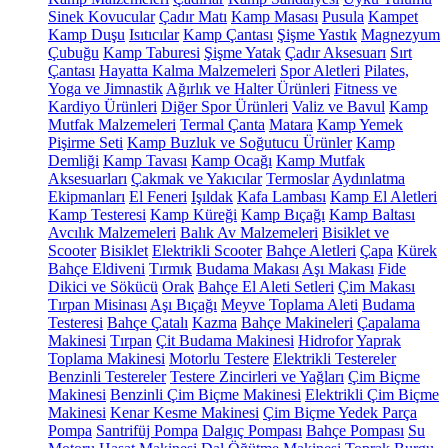
Sinek Kovucular
Çadır Matı
Kamp Masası
Pusula
Kampet
Kamp Duşu
Isıtıcılar
Kamp Çantası
Şişme Yastık
Magnezyum
Çubuğu
Kamp Taburesi
Şişme Yatak
Çadır Aksesuarı
Sırt
Çantası
Hayatta Kalma Malzemeleri
Spor Aletleri
Pilates,
Yoga ve Jimnastik
Ağırlık ve Halter Ürünleri
Fitness ve
Kardiyo Ürünleri
Diğer Spor Ürünleri
Valiz ve Bavul
Kamp
Mutfak Malzemeleri
Termal Çanta
Matara
Kamp Yemek
Pişirme Seti
Kamp Buzluk ve Soğutucu Ürünler
Kamp
Demliği
Kamp Tavası
Kamp Ocağı
Kamp Mutfak
Aksesuarları
Çakmak ve Yakıcılar
Termoslar
Aydınlatma
Ekipmanları
El Feneri
Işıldak
Kafa Lambası
Kamp El Aletleri
Kamp Testeresi
Kamp Küreği
Kamp Bıçağı
Kamp Baltası
Avcılık Malzemeleri
Balık Av Malzemeleri
Bisiklet ve
Scooter
Bisiklet
Elektrikli Scooter
Bahçe Aletleri
Çapa
Kürek
Bahçe Eldiveni
Tırmık
Budama Makası
Aşı Makası
Fide
Dikici ve Sökücü
Orak
Bahçe El Aleti Setleri
Çim Makası
Tırpan Misinası
Aşı Bıçağı
Meyve Toplama Aleti
Budama
Testeresi
Bahçe Çatalı
Kazma
Bahçe Makineleri
Çapalama
Makinesi
Tırpan
Çit Budama Makinesi
Hidrofor
Yaprak
Toplama Makinesi
Motorlu Testere
Elektrikli Testereler
Benzinli Testereler
Testere Zincirleri ve Yağları
Çim Biçme
Makinesi
Benzinli Çim Biçme Makinesi
Elektrikli Çim Biçme
Makinesi
Kenar Kesme Makinesi
Çim Biçme Yedek Parça
Pompa
Santrifüj Pompa
Dalgıç Pompası
Bahçe Pompası
Su