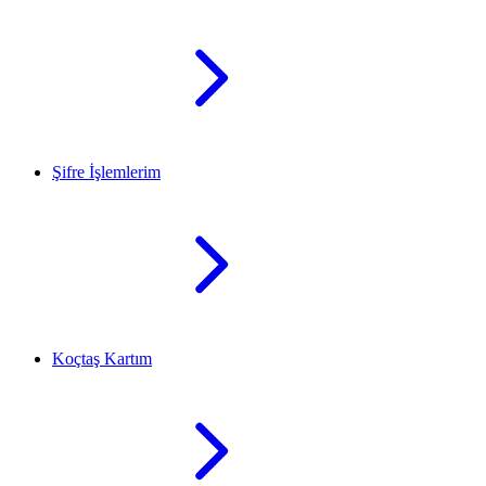
Şifre İşlemlerim
Koçtaş Kartım