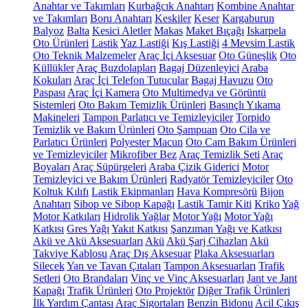
Anahtar ve Takımları
Kurbağcık Anahtarı
Kombine Anahtar
ve Takımları
Boru Anahtarı
Keskiler
Keser
Kargaburun
Balyoz
Balta
Kesici Aletler
Makas
Maket Bıçağı
Iskarpela
Oto Ürünleri
Lastik
Yaz Lastiği
Kış Lastiği
4 Mevsim Lastik
Oto Teknik Malzemeler
Araç İçi Aksesuar
Oto Güneşlik
Oto
Küllükler
Araç Buzdolapları
Bagaj Düzenleyici
Araba
Kokuları
Araç İçi Telefon Tutucular
Bagaj Havuzu
Oto
Paspası
Araç İçi Kamera
Oto Multimedya ve Görüntü
Sistemleri
Oto Bakım Temizlik Ürünleri
Basınçlı Yıkama
Makineleri
Tampon Parlatıcı ve Temizleyiciler
Torpido
Temizlik ve Bakım Ürünleri
Oto Şampuan
Oto Cila ve
Parlatıcı Ürünleri
Polyester Macun
Oto Cam Bakım Ürünleri
ve Temizleyiciler
Mikrofiber Bez
Araç Temizlik Seti
Araç
Boyaları
Araç Süpürgeleri
Araba Çizik Giderici
Motor
Temizleyici ve Bakım Ürünleri
Radyatör Temizleyiciler
Oto
Koltuk Kılıfı
Lastik Ekipmanları
Hava Kompresörü
Bijon
Anahtarı
Sibop ve Sibop Kapağı
Lastik Tamir Kiti
Kriko
Yağ
Motor Katkıları
Hidrolik Yağlar
Motor Yağı
Motor Yağı
Katkısı
Gres Yağı
Yakıt Katkısı
Şanzıman Yağı ve Katkısı
Akü ve Akü Aksesuarları
Akü
Akü Şarj Cihazları
Akü
Takviye Kablosu
Araç Dış Aksesuar
Plaka Aksesuarları
Silecek
Yan ve Tavan Çıtaları
Tampon Aksesuarları
Trafik
Setleri
Oto Brandaları
Vinç ve Vinç Aksesuarları
Jant ve Jant
Kapağı
Trafik Ürünleri
Oto Projektör
Diğer Trafik Ürünleri
İlk Yardım Çantası
Araç Sigortaları
Benzin Bidonu
Acil Çıkış