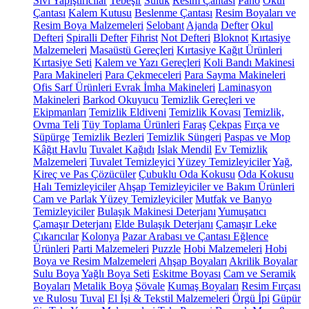
Sıvı Yapıştırıcılar
Tebeşir
Suluk
Resim Çantası
Pano
Okul
Çantası
Kalem Kutusu
Beslenme Çantası
Resim Boyaları ve
Resim Boya Malzemeleri
Selobant
Ajanda
Defter
Okul
Defteri
Spiralli Defter
Fihrist
Not Defteri
Bloknot
Kırtasiye
Malzemeleri
Masaüstü Gereçleri
Kırtasiye Kağıt Ürünleri
Kırtasiye Seti
Kalem ve Yazı Gereçleri
Koli Bandı Makinesi
Para Makineleri
Para Çekmeceleri
Para Sayma Makineleri
Ofis Sarf Ürünleri
Evrak İmha Makineleri
Laminasyon
Makineleri
Barkod Okuyucu
Temizlik Gereçleri ve
Ekipmanları
Temizlik Eldiveni
Temizlik Kovası
Temizlik,
Ovma Teli
Tüy Toplama Ürünleri
Faraş
Çekpas
Fırça ve
Süpürge
Temizlik Bezleri
Temizlik Süngeri
Paspas ve Mop
Kâğıt Havlu
Tuvalet Kağıdı
Islak Mendil
Ev Temizlik
Malzemeleri
Tuvalet Temizleyici
Yüzey Temizleyiciler
Yağ,
Kireç ve Pas Çözücüler
Çubuklu Oda Kokusu
Oda Kokusu
Halı Temizleyiciler
Ahşap Temizleyiciler ve Bakım Ürünleri
Cam ve Parlak Yüzey Temizleyiciler
Mutfak ve Banyo
Temizleyiciler
Bulaşık Makinesi Deterjanı
Yumuşatıcı
Çamaşır Deterjanı
Elde Bulaşık Deterjanı
Çamaşır Leke
Çıkarıcılar
Kolonya
Pazar Arabası ve Çantası
Eğlence
Ürünleri
Parti Malzemeleri
Puzzle
Hobi Malzemeleri
Hobi
Boya ve Resim Malzemeleri
Ahşap Boyaları
Akrilik Boyalar
Sulu Boya
Yağlı Boya Seti
Eskitme Boyası
Cam ve Seramik
Boyaları
Metalik Boya
Şövale
Kumaş Boyaları
Resim Fırçası
ve Rulosu
Tuval
El İşi & Tekstil Malzemeleri
Örgü İpi
Güpür