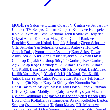
MOBİLYA
Salon ve Oturma Odası
TV Ünitesi ve Sehpası
Tv
Üniteleri
TV Sehpası
Oturma Grupları
Koltuk ve Kanepeler
Koltuk Takımları
Köşe Koltuklar
Tekli Koltuk ve Berjerler
Çekyat
Armut Koltuklar
Masaj Koltuğu
Puf
Bank ve
Benchler
Sallanan Koltuk
Kitaplık
Sehpalar
Zigon Sehpalar
Orta Sehpalar
Yan Sehpalar
Gazetelik
Antre ve Hol
Çok
Amaçlı Dolap
Portmantolar
Askılıklar
Kapı Askısı
Duvar
Askısı
Ayaklı Askılıklar
Dresuar
Ayakkabılık
Yatak Odası
Gardırop
Kapaklı Gardırop
Sürgülü Gardırop
Bez Gardırop
Açık Dolap
Köşe Gardırop
Yüklük
Baza
Tek Kişilik Baza
Çift Kişilik Baza
Yatak Başlığı
Çift Kişilik Yatak Başlığı
Tek
Kişilik Yatak Başlığı
Yatak
Çift Kişilik Yatak
Tek Kişilik
Yatak
Hasta Yatağı
Yatak Pedi & Şiltesi
Karyola
Tek Kişilik
Karyola
Çift Kişilik Karyola
Şifonyerler
Komodin
Yatak
Odası Takımları
Makyaj Masası
Takı Dolabı
Sandık
Paravan
Ofis ve Çalışma Mobilyaları
Çalışma ve Bilgisayar Masası
Oyuncu Koltukları
Çalışma ve Ofis Sandalyeleri
Keson
Ofis
Dolabı
Ofis Koltukları ve Kanepeleri
Ayaklı Küllükler
Laptop
Sehpası
Oyuncu Masası
Toplantı Masası
Ofis Masası ve
Takımları
Yemek Odası
Yemek Odası Takımları
Vitrin
Yemek