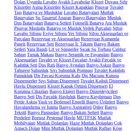
Dolap Uyumlu Lavabo
Ayaklı Lavabolar
Klozet
Duvara Sıfır
Klozetler
Asma Klozetler
Klozet Kapakları
Pisuvar
Tuvalet
Taşı
Batarya ve Musluklar
Lavabo Bataryaları
Mutfak
Bataryaları
Su Tasarruf Aparatı
Banyo Bataryaları
Musluk
Duş Bataryaları
Batarya Setleri
Fotoselli Batarya
Ara Musluk
Pisuvar Musluğu
Batarya ve Musluk Yedek Parçaları
Sifon
Lavabo Sifonu
Eviye Sifonu
Yer Sifonu
Sifon Aksesuarları ve
Parçaları
Rezervuar ve Aksesuarları
Rezervuar Kumanda
Paneli
Rezervuar Seti
Rezervuar İç Takımı
Banyo Bakım
Setleri
Yara Bandı
Lif ve Süngerler
Sıcak Su Torbası
Cımbız
Sabun
Tırnak Makası
Banyo Seramik ve Fayansları
Banyo
Aksesuarları
Tuvalet ve Klozet Fırçaları
Ayaklı Fırçalık ve
Kağıtlık Seti
Duş Rafı
Banyo Aynaları
Banyo Askısı
Banyo
Taburesi
Sabunluk
Sıvı Sabunluk Pompası
Tuvalet Kağıtlığı
Pamukluk
Diş Fırçası Koruma Kabı
Diş Macunu Kutusu
Dispenserler
Sıvı Sabun Dispenseri
Tuvalet Kağıdı Dispenseri
Havlu Dispenseri
Klozet Kapak Örtüsü Dispenseri
El
Kurutma Cihazları
Banyo Etajeri
Banyo Düzenleyicileri
Banyo Seti
Diş Fırçalık
Havluluk
Banyo Kaydırmazı
Duş
Perde Askısı
Yaşlı ve Bedensel Engelli Banyo Ürünleri
Banyo
Havalandırma ve Isıtma
Banyo Aspiratörü
Diğer
Banyo
Tekstil
Banyo Paspasları
Banyo Bakım Setleri
Banyo
Perdeleri
Bornoz
Peştemal
Havlu
MUTFAK
Mutfak
Mobilyaları
Mutfak Dolapları
Hazır Mutfak Dolapları
Çok
Amaçlı Dolap
Mini Mutfak Dolapları
Mutfak Rafları
Köşe