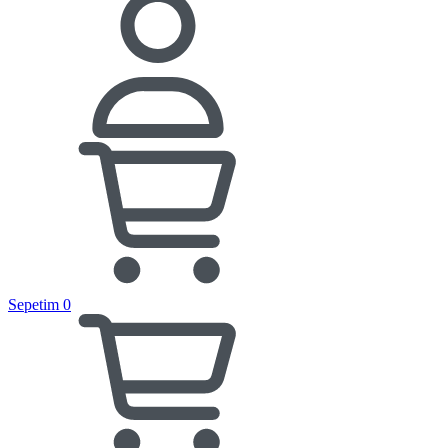
Sepetim
0