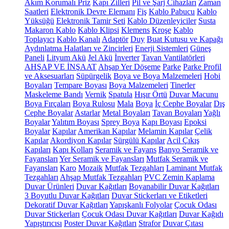
Akım Korumalı Priz
Kapı Zilleri
Pil ve Şarj Cihazları
Zaman
Saatleri
Elektronik Devre Elemanı
Fiş
Kablo Pabucu
Kablo
Yüksüğü
Elektronik Tamir Seti
Kablo Düzenleyiciler
Susta
Makaron Kablo
Kablo Klipsi
Klemens
Kroşe
Kablo
Toplayıcı
Kablo Kanalı
Adaptör
Duy
Buat Kutusu ve Kapağı
Aydınlatma Halatları ve Zincirleri
Enerji Sistemleri
Güneş
Paneli
Lityum Akü
Jel Akü
İnverter
Tavan Vantilatörleri
AHŞAP VE İNŞAAT
Ahşap Yer Döşeme
Parke
Parke Profil
ve Aksesuarları
Süpürgelik
Boya ve Boya Malzemeleri
Hobi
Boyaları
Tempare Boyası
Boya Malzemeleri
Tinerler
Maskeleme Bandı
Vernik
Spatula
Hışır Örtü
Duvar Macunu
Boya Fırçaları
Boya Rulosu
Mala
Boya
İç Cephe Boyalar
Dış
Cephe Boyalar
Astarlar
Metal Boyaları
Tavan Boyaları
Yağlı
Boyalar
Yalıtım Boyası
Sprey Boya
Kapı Boyası
Epoksi
Boyalar
Kapılar
Amerikan Kapılar
Melamin Kapılar
Çelik
Kapılar
Akordiyon Kapılar
Sürgülü Kapılar
Acil Çıkış
Kapıları
Kapı Kolları
Seramik ve Fayans
Banyo Seramik ve
Fayansları
Yer Seramik ve Fayansları
Mutfak Seramik ve
Fayansları
Karo
Mozaik
Mutfak Tezgahları
Laminant Mutfak
Tezgahları
Ahşap Mutfak Tezgahları
PVC Zemin Kaplama
Duvar Ürünleri
Duvar Kağıtları
Boyanabilir Duvar Kağıtları
3 Boyutlu Duvar Kağıtları
Duvar Stickerları ve Etiketleri
Dekoratif Duvar Kağıtları
Yapışkanlı Folyolar
Çocuk Odası
Duvar Stickerları
Çocuk Odası Duvar Kağıtları
Duvar Kağıdı
Yapıştırıcısı
Poster Duvar Kağıtları
Strafor
Duvar Çıtası