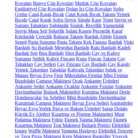
Kovaları
Banyo Çöp Kovaları
Mutfak Çöp Kovaları
Endüstriyel Çöp Kovaları
Dolap İçi Çöp Kovaları
Sofra
Grubu
Çatal,Kaşık,Bıçak
Çatal Kaşık Bıçak Takımı
Yemek
Bıçağı
Çatal
Kaşık
Sofra Servis
Sürahi
Kase
Tepsi
Servis ve
Sunum Tabakları
Yağdanlık
Sosluk, Reçellik
Yumurtalık
Servis Maşa Seti
Şekerlik
Salata Kasesi
Peçetelik
Karaf
Kürdanlık
Çerezlik
Baharat Takımı
Bardak Altlığı
Ekmek
Sepeti
Pasta Sunumu
Pasta Takımı
Kek Fanusu
Bardak
Viski
Bardağı
Su Bardağı
Meşrubat Bardağı
Rakı Bardağı
Kadeh
Bardak Seti
Bira Bardağı
Shot Bardağı
Çay ve Kahve
Sunumu
Sütlük
Kahve Fincanı
Kupa
Fincan Takımı
Çay
Tabakları
Çay Setleri
Çay Fincanı
Çay Bardağı
Çay Kaşığı
Yemek Takımları
Tabaklar
Kahvaltı Takımları
Suluk ve
Matara
Beyaz Eşya
Fırın
Mikrodalga Fırınlar
Mini Fırınlar
Buzdolabı
Çamaşır Makinesi
Ocak
Ankastre Ürünleri
Ankastre Setler
Ankastre Ocaklar
Ankastre Fırınlar
Ankastre
Davlumbazlar
Bulaşık Makineleri
Kurutma Makinesi
Derin
Dondurucular
Su Sebilleri
Mini Buzdolabı
Davlumbazlar
Kurutmalı Çamaşır Makinesi
Beyaz Eşya Setleri
Aspiratörler
Beyaz Eşya Yedek Parça ve Bakım Ürünleri
Şarap Dolabı
Küçük Ev Aletleri
Kızartma ve Pişirme Makineleri
Mısır
Patlatma Makinesi
Fritöz
Ekmek Yapma Makinesi
Ekmek
Kızartma Makinesi
Tost Makinesi
Buharlı Pişirici
Elektrikli
Izgara
Waffle Makinesi
Yumurta Haşlayıcı
Elektrikli Tencere
ve Tava
Pizza Makinesi
Krep Makinesi
Basküller
Yiyecek