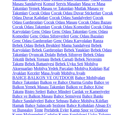
Masası Sandalyesi
Konsol
Servis Masaları
Masa ve Masa
Takımları
Yemek Masası ve Takımları
Mutfak Masası ve
Takımları
Çocuk Odası
Çocuk Odası Duvar Stickerları
Çocuk
Odası Duvar Kağıtları
Çocuk Odası Sandalyeleri
Çocuk
Odası Gardıropları
Çocuk Odası Masası
Çocuk Odası Bazası
Çocuk Odası Takımları
Çocuk Odası Komodini
Çocuk Odası
Karyolaları
Genç Odası
Genç Odası Takımları
Genç Odası
Komodini
Genç Odası Şifonyerleri
Genç Odası Bazaları
Genç Odası Gardıropları
Genç Odası Karyolaları
Ranza
Bebek Odası
Bebek Beşikleri
Mama Sandalyesi
Bebek
Karyolaları
Bebek Gardıropları
Bebek Yatakları
Bebek Odası
Takımları
Oyuncak Dolabı
Bebek Şifonyer
Bebek Odası
Tekstili
Bebek Yorganı
Bebek Çarşafı
Bebek Nevresim
Takımı
Bebek Battaniyesi
Bebek Uyku Seti
Mobilya
Aksesuarları
Mobilya Yedek Parçaları
Mobilya Kulpları
Raf
Ayakları
Keçeler
Masa Ayağı
Mobilya Ayağı
BAHÇE,BALKON VE OUTDOOR
Bahçe Mobilyaları
Bahçe Takımları
Balkon ve Bahçe Oturma Grubu
Bahçe ve
Balkon Yemek Masası Takımları
Balkon ve Bahçe Köşe
Takımı
Bistro Setleri
Bahçe Minderi
Çardak ve Kameriyeler
Bahçe ve Balkon Masası
Bahçe Şemsiyesi
Bahçe Bankı
Bahçe Sandalyeleri
Bahçe Sehpası
Bahçe Mobilya Kılıfları
Hamak
Bahçe Salıncağı
Şezlong
Bahçe Koltukları
Ahşap Ev
ve Bungalov
Tente
Prefabrik Evler
Kamp Spor ve Outdoor
Kamp Malzemeleri
Çadırlar
Kamp Sandalyesi
Uyku Tulumu