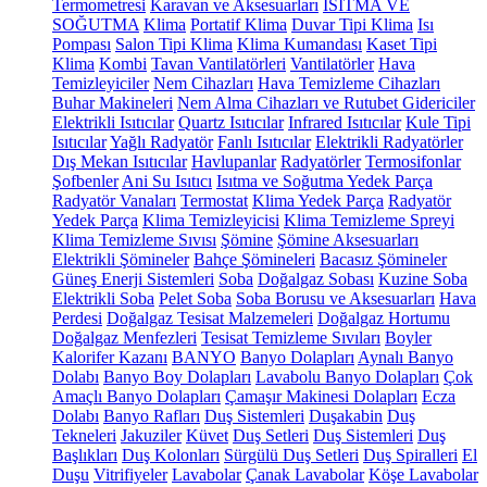
Termometresi
Karavan ve Aksesuarları
ISITMA VE
SOĞUTMA
Klima
Portatif Klima
Duvar Tipi Klima
Isı
Pompası
Salon Tipi Klima
Klima Kumandası
Kaset Tipi
Klima
Kombi
Tavan Vantilatörleri
Vantilatörler
Hava
Temizleyiciler
Nem Cihazları
Hava Temizleme Cihazları
Buhar Makineleri
Nem Alma Cihazları ve Rutubet Gidericiler
Elektrikli Isıtıcılar
Quartz Isıtıcılar
Infrared Isıtıcılar
Kule Tipi
Isıtıcılar
Yağlı Radyatör
Fanlı Isıtıcılar
Elektrikli Radyatörler
Dış Mekan Isıtıcılar
Havlupanlar
Radyatörler
Termosifonlar
Şofbenler
Ani Su Isıtıcı
Isıtma ve Soğutma Yedek Parça
Radyatör Vanaları
Termostat
Klima Yedek Parça
Radyatör
Yedek Parça
Klima Temizleyicisi
Klima Temizleme Spreyi
Klima Temizleme Sıvısı
Şömine
Şömine Aksesuarları
Elektrikli Şömineler
Bahçe Şömineleri
Bacasız Şömineler
Güneş Enerji Sistemleri
Soba
Doğalgaz Sobası
Kuzine Soba
Elektrikli Soba
Pelet Soba
Soba Borusu ve Aksesuarları
Hava
Perdesi
Doğalgaz Tesisat Malzemeleri
Doğalgaz Hortumu
Doğalgaz Menfezleri
Tesisat Temizleme Sıvıları
Boyler
Kalorifer Kazanı
BANYO
Banyo Dolapları
Aynalı Banyo
Dolabı
Banyo Boy Dolapları
Lavabolu Banyo Dolapları
Çok
Amaçlı Banyo Dolapları
Çamaşır Makinesi Dolapları
Ecza
Dolabı
Banyo Rafları
Duş Sistemleri
Duşakabin
Duş
Tekneleri
Jakuziler
Küvet
Duş Setleri
Duş Sistemleri
Duş
Başlıkları
Duş Kolonları
Sürgülü Duş Setleri
Duş Spiralleri
El
Duşu
Vitrifiyeler
Lavabolar
Çanak Lavabolar
Köşe Lavabolar