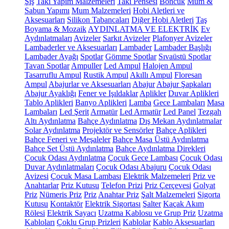
Şiş
Takı Yapım Malzemeleri
Takı Pensesi
Boncuk
Mum &
Sabun Yapımı
Mum Malzemeleri
Hobi Aletleri ve
Aksesuarları
Silikon Tabancaları
Diğer Hobi Aletleri
Taş
Boyama & Mozaik
AYDINLATMA VE ELEKTRİK
Ev
Aydınlatmaları
Avizeler
Sarkıt Avizeler
Plafonyer Avizeler
Lambaderler ve Aksesuarları
Lambader
Lambader Başlığı
Lambader Ayağı
Spotlar
Gömme Spotlar
Sıvaüstü Spotlar
Tavan Spotlar
Ampuller
Led Ampul
Halojen Ampul
Tasarruflu Ampul
Rustik Ampul
Akıllı Ampul
Floresan
Ampul
Abajurlar ve Aksesuarları
Abajur
Abajur Şapkaları
Abajur Ayaklığı
Fener ve Işıldaklar
Aplikler
Duvar Aplikleri
Tablo Aplikleri
Banyo Aplikleri
Lamba
Gece Lambaları
Masa
Lambaları
Led Şerit
Armatür
Led Armatür
Led Panel
Tezgah
Altı Aydınlatma
Bahçe Aydınlatma
Dış Mekan Aydınlatmalar
Solar Aydınlatma
Projektör ve Sensörler
Bahçe Aplikleri
Bahçe Feneri ve Meşaleler
Bahçe Masa Üstü Aydınlatma
Bahçe Set Üstü Aydınlatma
Bahçe Aydınlatma Direkleri
Çocuk Odası Aydınlatma
Çocuk Gece Lambası
Çocuk Odası
Duvar Aydınlatmaları
Çocuk Odası Abajuru
Çocuk Odası
Avizesi
Çocuk Masa Lambası
Elektrik Malzemeleri
Priz ve
Anahtarlar
Priz Kutusu
Telefon Prizi
Priz Çerçevesi
Golyat
Priz
Nümeris Priz
Priz
Anahtar Priz
Şalt Malzemeleri
Sigorta
Kutusu
Kontaktör
Elektrik Sigortası
Şalter
Kaçak Akım
Rölesi
Elektrik Sayacı
Uzatma Kablosu ve Grup Priz
Uzatma
Kabloları
Çoklu Grup Prizleri
Kablolar
Kablo Aksesuarları