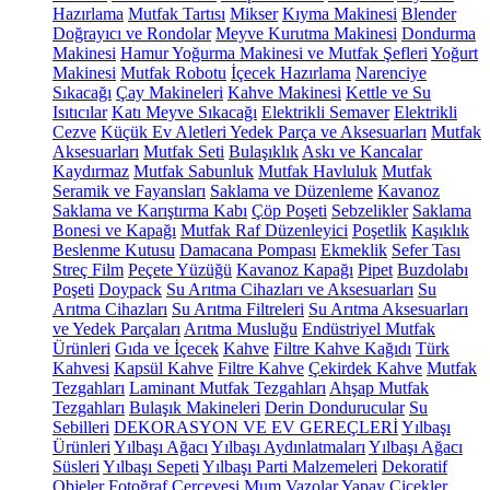
Hazırlama
Mutfak Tartısı
Mikser
Kıyma Makinesi
Blender
Doğrayıcı ve Rondolar
Meyve Kurutma Makinesi
Dondurma
Makinesi
Hamur Yoğurma Makinesi ve Mutfak Şefleri
Yoğurt
Makinesi
Mutfak Robotu
İçecek Hazırlama
Narenciye
Sıkacağı
Çay Makineleri
Kahve Makinesi
Kettle ve Su
Isıtıcılar
Katı Meyve Sıkacağı
Elektrikli Semaver
Elektrikli
Cezve
Küçük Ev Aletleri Yedek Parça ve Aksesuarları
Mutfak
Aksesuarları
Mutfak Seti
Bulaşıklık
Askı ve Kancalar
Kaydırmaz
Mutfak Sabunluk
Mutfak Havluluk
Mutfak
Seramik ve Fayansları
Saklama ve Düzenleme
Kavanoz
Saklama ve Karıştırma Kabı
Çöp Poşeti
Sebzelikler
Saklama
Bonesi ve Kapağı
Mutfak Raf Düzenleyici
Poşetlik
Kaşıklık
Beslenme Kutusu
Damacana Pompası
Ekmeklik
Sefer Tası
Streç Film
Peçete Yüzüğü
Kavanoz Kapağı
Pipet
Buzdolabı
Poşeti
Doypack
Su Arıtma Cihazları ve Aksesuarları
Su
Arıtma Cihazları
Su Arıtma Filtreleri
Su Arıtma Aksesuarları
ve Yedek Parçaları
Arıtma Musluğu
Endüstriyel Mutfak
Ürünleri
Gıda ve İçecek
Kahve
Filtre Kahve Kağıdı
Türk
Kahvesi
Kapsül Kahve
Filtre Kahve
Çekirdek Kahve
Mutfak
Tezgahları
Laminant Mutfak Tezgahları
Ahşap Mutfak
Tezgahları
Bulaşık Makineleri
Derin Dondurucular
Su
Sebilleri
DEKORASYON VE EV GEREÇLERİ
Yılbaşı
Ürünleri
Yılbaşı Ağacı
Yılbaşı Aydınlatmaları
Yılbaşı Ağacı
Süsleri
Yılbaşı Sepeti
Yılbaşı Parti Malzemeleri
Dekoratif
Objeler
Fotoğraf Çerçevesi
Mum
Vazolar
Yapay Çiçekler