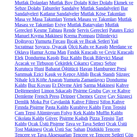
Mutfak Dolapları
Mutfak Boy Dolabı
Kiler Dolabı
Ekmek ve
Sebze Dolabı
Tabureler
Sandalye
Mutfak Sandalyeleri
Bar
Sandalyeleri
Katlanır Sandalyeler
Mutfak Köşe Takımları
Masa ve Masa Takımları
Yemek Masası ve Takımları
Mutfak
Masası ve Takımları
Eviye
Mutfak Bataryaları
Mutfak
Gereçleri
Kesme Tahtası
Rende
Servis Gereçleri
Patates Ezici
Manuel Kıyma Makinesi
Krema Pompası
Dilimleyici
Doğrayıcı
Yumurta Fırçası
Bıçak ve Bıçak Setleri
Yağ
Sıçratmaz
Soyucu, Oyacak
Ölçü Kabı ve Kaşığı
Merdane ve
Oklava
Hamur Açma Matı
Fındık Kıracağı ve Ceviz Kıracağı
Elek
Dondurma Kaşığı
Buz Kalıbı
Bıçak Bileyici Masat
Açacak ve Tirbuşon
Çekirdek Çıkarıcı
Çırpıcı
Sebze
Kurutucu
Huni
Baharat Öğütücü
Havan
Hamburger Presi
Sarımsak Ezici
Kaşık ve Kepçe Altlığı
Bıçak Standı
Süzgeç
Nihale
İçli Köfte Aparatı
Yumurta Zamanlayıcı
Dondurma
Kalıbı
Buz Kovası
Et Dövme Aleti
Sarma Makinesi
Kahve
Değirmenleri
Limon Sıkacağı
Pişirme Grubu
Çay ve Kahve
Demleme
French Press
Dripper
Chemex
Cezve
Çay Süzgeci
Demlik
Moka Pot
Çaydanlık
Kahve Filtresi
Sifon Kahve
Fırında Pişirme
Pasta Kalıbı
Kurabiye Kalıbı
Fırın Tepsisi
Cam Tepsi
Alüminyum Folyo
Kek Kalıbı
Muffin Kalıbı
Çikolata Kalıbı
Güveç
Pişirme Kağıdı
Pizza Tepsisi
Tart
Kalıbı
Ocak Üstü Pişirme
Tava ve Tava Setleri
Ocak Üstü
Tost Makinesi
Ocak Üstü Sac
Sahan
Düdüklü Tencere
Tencere ve Tava Aksesuarları
Tencere ve Tencere Setleri
Çöp