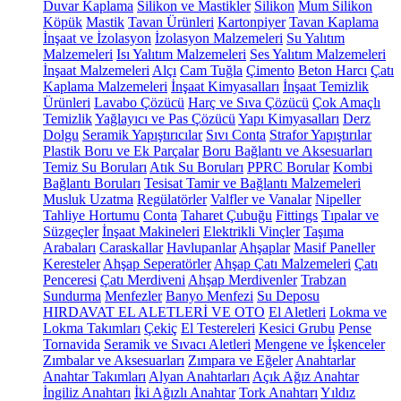
Duvar Kaplama
Silikon ve Mastikler
Silikon
Mum Silikon
Köpük
Mastik
Tavan Ürünleri
Kartonpiyer
Tavan Kaplama
İnşaat ve İzolasyon
İzolasyon Malzemeleri
Su Yalıtım
Malzemeleri
Isı Yalıtım Malzemeleri
Ses Yalıtım Malzemeleri
İnşaat Malzemeleri
Alçı
Cam Tuğla
Çimento
Beton Harcı
Çatı
Kaplama Malzemeleri
İnşaat Kimyasalları
İnşaat Temizlik
Ürünleri
Lavabo Çözücü
Harç ve Sıva Çözücü
Çok Amaçlı
Temizlik
Yağlayıcı ve Pas Çözücü
Yapı Kimyasalları
Derz
Dolgu
Seramik Yapıştırıcılar
Sıvı Conta
Strafor Yapıştırılar
Plastik Boru ve Ek Parçalar
Boru Bağlantı ve Aksesuarları
Temiz Su Boruları
Atık Su Boruları
PPRC Borular
Kombi
Bağlantı Boruları
Tesisat Tamir ve Bağlantı Malzemeleri
Musluk Uzatma
Regülatörler
Valfler ve Vanalar
Nipeller
Tahliye Hortumu
Conta
Taharet Çubuğu
Fittings
Tıpalar ve
Süzgeçler
İnşaat Makineleri
Elektrikli Vinçler
Taşıma
Arabaları
Caraskallar
Havlupanlar
Ahşaplar
Masif Paneller
Keresteler
Ahşap Seperatörler
Ahşap Çatı Malzemeleri
Çatı
Penceresi
Çatı Merdiveni
Ahşap Merdivenler
Trabzan
Sundurma
Menfezler
Banyo Menfezi
Su Deposu
HIRDAVAT EL ALETLERİ VE OTO
El Aletleri
Lokma ve
Lokma Takımları
Çekiç
El Testereleri
Kesici Grubu
Pense
Tornavida
Seramik ve Sıvacı Aletleri
Mengene ve İşkenceler
Zımbalar ve Aksesuarları
Zımpara ve Eğeler
Anahtarlar
Anahtar Takımları
Alyan Anahtarları
Açık Ağız Anahtar
İngiliz Anahtarı
İki Ağızlı Anahtar
Tork Anahtarı
Yıldız