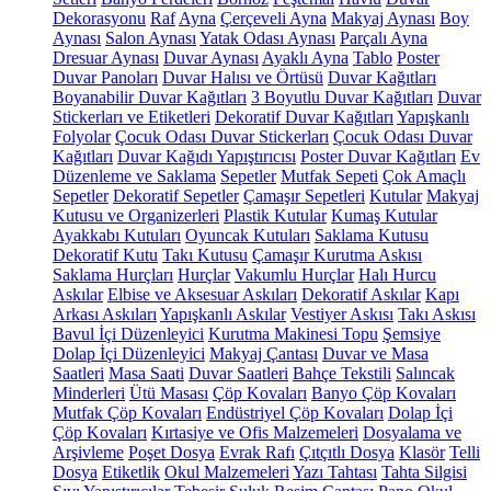
Dekorasyonu
Raf
Ayna
Çerçeveli Ayna
Makyaj Aynası
Boy
Aynası
Salon Aynası
Yatak Odası Aynası
Parçalı Ayna
Dresuar Aynası
Duvar Aynası
Ayaklı Ayna
Tablo
Poster
Duvar Panoları
Duvar Halısı ve Örtüsü
Duvar Kağıtları
Boyanabilir Duvar Kağıtları
3 Boyutlu Duvar Kağıtları
Duvar
Stickerları ve Etiketleri
Dekoratif Duvar Kağıtları
Yapışkanlı
Folyolar
Çocuk Odası Duvar Stickerları
Çocuk Odası Duvar
Kağıtları
Duvar Kağıdı Yapıştırıcısı
Poster Duvar Kağıtları
Ev
Düzenleme ve Saklama
Sepetler
Mutfak Sepeti
Çok Amaçlı
Sepetler
Dekoratif Sepetler
Çamaşır Sepetleri
Kutular
Makyaj
Kutusu ve Organizerleri
Plastik Kutular
Kumaş Kutular
Ayakkabı Kutuları
Oyuncak Kutuları
Saklama Kutusu
Dekoratif Kutu
Takı Kutusu
Çamaşır Kurutma Askısı
Saklama Hurçları
Hurçlar
Vakumlu Hurçlar
Halı Hurcu
Askılar
Elbise ve Aksesuar Askıları
Dekoratif Askılar
Kapı
Arkası Askıları
Yapışkanlı Askılar
Vestiyer Askısı
Takı Askısı
Bavul İçi Düzenleyici
Kurutma Makinesi Topu
Şemsiye
Dolap İçi Düzenleyici
Makyaj Çantası
Duvar ve Masa
Saatleri
Masa Saati
Duvar Saatleri
Bahçe Tekstili
Salıncak
Minderleri
Ütü Masası
Çöp Kovaları
Banyo Çöp Kovaları
Mutfak Çöp Kovaları
Endüstriyel Çöp Kovaları
Dolap İçi
Çöp Kovaları
Kırtasiye ve Ofis Malzemeleri
Dosyalama ve
Arşivleme
Poşet Dosya
Evrak Rafı
Çıtçıtlı Dosya
Klasör
Telli
Dosya
Etiketlik
Okul Malzemeleri
Yazı Tahtası
Tahta Silgisi