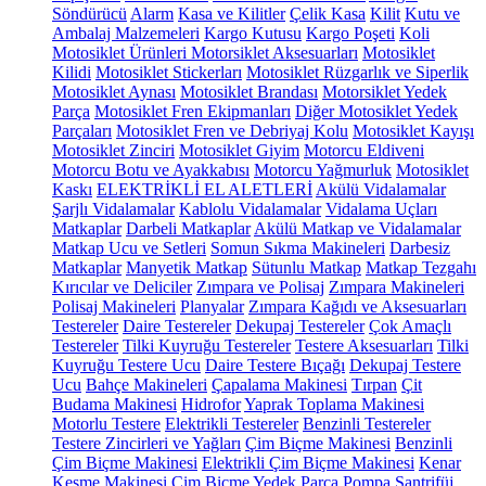
Söndürücü
Alarm
Kasa ve Kilitler
Çelik Kasa
Kilit
Kutu ve
Ambalaj Malzemeleri
Kargo Kutusu
Kargo Poşeti
Koli
Motosiklet Ürünleri
Motorsiklet Aksesuarları
Motosiklet
Kilidi
Motosiklet Stickerları
Motosiklet Rüzgarlık ve Siperlik
Motosiklet Aynası
Motosiklet Brandası
Motorsiklet Yedek
Parça
Motosiklet Fren Ekipmanları
Diğer Motosiklet Yedek
Parçaları
Motosiklet Fren ve Debriyaj Kolu
Motosiklet Kayışı
Motosiklet Zinciri
Motosiklet Giyim
Motorcu Eldiveni
Motorcu Botu ve Ayakkabısı
Motorcu Yağmurluk
Motosiklet
Kaskı
ELEKTRİKLİ EL ALETLERİ
Akülü Vidalamalar
Şarjlı Vidalamalar
Kablolu Vidalamalar
Vidalama Uçları
Matkaplar
Darbeli Matkaplar
Akülü Matkap ve Vidalamalar
Matkap Ucu ve Setleri
Somun Sıkma Makineleri
Darbesiz
Matkaplar
Manyetik Matkap
Sütunlu Matkap
Matkap Tezgahı
Kırıcılar ve Deliciler
Zımpara ve Polisaj
Zımpara Makineleri
Polisaj Makineleri
Planyalar
Zımpara Kağıdı ve Aksesuarları
Testereler
Daire Testereler
Dekupaj Testereler
Çok Amaçlı
Testereler
Tilki Kuyruğu Testereler
Testere Aksesuarları
Tilki
Kuyruğu Testere Ucu
Daire Testere Bıçağı
Dekupaj Testere
Ucu
Bahçe Makineleri
Çapalama Makinesi
Tırpan
Çit
Budama Makinesi
Hidrofor
Yaprak Toplama Makinesi
Motorlu Testere
Elektrikli Testereler
Benzinli Testereler
Testere Zincirleri ve Yağları
Çim Biçme Makinesi
Benzinli
Çim Biçme Makinesi
Elektrikli Çim Biçme Makinesi
Kenar
Kesme Makinesi
Çim Biçme Yedek Parça
Pompa
Santrifüj