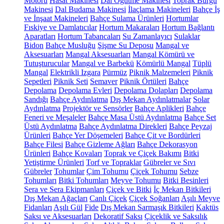
Motoru
Hasat Makinesi
Dal Öğütme Makinesi
Toprak Burgu
Makinesi
Dal Budama Makinesi
İlaçlama Makineleri
Bahçe İş
ve İnşaat Makineleri
Bahçe Sulama Ürünleri
Hortumlar
Fıskiye ve Damlatıcılar
Hortum Makaraları
Hortum Bağlantı
Aparatları
Hortum Tabancaları
Su Zamanlayıcı
Sulaklar
Bidon
Bahçe Musluğu
Şişme Su Deposu
Mangal ve
Aksesuarları
Mangal Aksesuarları
Mangal Kömürü ve
Tutuşturucular
Mangal ve Barbekü
Kömürlü Mangal
Tüplü
Mangal
Elektrikli Izgara
Pürmüz
Piknik Malzemeleri
Piknik
Sepetleri
Piknik Seti
Semaver
Piknik Örtüleri
Bahçe
Depolama
Depolama Evleri
Depolama Dolapları
Depolama
Sandığı
Bahçe Aydınlatma
Dış Mekan Aydınlatmalar
Solar
Aydınlatma
Projektör ve Sensörler
Bahçe Aplikleri
Bahçe
Feneri ve Meşaleler
Bahçe Masa Üstü Aydınlatma
Bahçe Set
Üstü Aydınlatma
Bahçe Aydınlatma Direkleri
Bahçe Peyzaj
Ürünleri
Bahçe Yer Döşemeleri
Bahçe Çit ve Bordürleri
Bahçe Filesi
Bahçe Gizleme Ağları
Bahçe Dekorasyon
Ürünleri
Bahçe Kovaları
Toprak ve Çiçek Bakımı
Bitki
Yetiştirme Ürünleri
Torf ve Topraklar
Gübreler ve Sıvı
Gübreler
Tohumlar
Çim Tohumu
Çiçek Tohumu
Sebze
Tohumları
Bitki Tohumları
Meyve Tohumu
Bitki Besinleri
Sera ve Sera Ekipmanları
Çiçek ve Bitki
İç Mekan Bitkileri
Dış Mekan Ağaçları
Canlı Çiçek
Çiçek Soğanları
Aşılı Meyve
Fidanları
Aşılı Gül
Fide
Dış Mekan Sarmaşık Bitkileri
Kaktüs
Saksı ve Aksesuarları
Dekoratif Saksı
Çiçeklik ve Saksılık