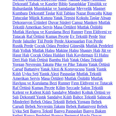
Dekoratif Tabak ve Kaseler
Biblo
Şaraplıklar
Tütsülük ve
Buhurdanlık
Mumluklar ve Şamdanlar
Meyvelik
Magnet
Kumbara
Dekoratif Taşlar
Kül Tablası
Nazar Boncuğu
Kitap
Tutucular
Müzik Kutusu
Yatak Tepsisi
Kokulu Taşlar
Ahşap
Dekorasyon Ürünleri
Duvar Süsleri
Cansız Manken
Mutfak
Tekstili
Amerikan Servis
Masa Örtüleri
Mutfak Önlüğü
Mutfak Havlusu ve Kurulama Bezi
Runner
Fırın Eldiveni ve
Tutacak
Raf Örtüsü
Kumaş Peçete
Ev Tekstili
Perde
Stor
Perde
Jaluziler
Tül Perde
Perde Aksesuarları
Fon Perde
Rustik Perde
Çocuk Odası Perdesi
Güneşlik
Mutfak Perdeleri
Halı
Yolluk
Mutfak Halısı
Makine Halısı
Shaggy Halı
Jüt ve
Hasır Halı
Çocuk Odası Halıları
Halı Kaydırmazı
El Halısı
Deri Halı
Halı Örtüsü
Bambu Halı
Yatak Odası Tekstili
Yorgan
Nevresim Takımı
Pike ve Pike Takımı
Yatak Örtüsü
Çarşaf
Battaniye
Yatak Alezi & Koruyucusu
Yastık
Yastık
Kılıfı
Uyku Seti
Yastık Alezi
Paspaslar
Mutfak Tekstili
Amerikan Servis
Masa Örtüleri
Mutfak Önlüğü
Mutfak
Havlusu ve Kurulama Bezi
Runner
Fırın Eldiveni ve Tutacak
Raf Örtüsü
Kumaş Peçete
Kilim
Seccade
Salon Tekstili
Kırlent ve Kırlent Kılıfı
Sandalye Minderi
Koltuk Örtüsü ve
Şalı
Dekoratif Yastık
Sandalye Kılıfı
Bahçe Tekstili
Salıncak
Minderleri
Bebek Odası Tekstili
Bebek Yorganı
Bebek
Çarşafı
Bebek Nevresim Takımı
Bebek Battaniyesi
Bebek
Uyku Seti
Banyo Tekstil
Banyo Paspasları
Banyo Bakım
Setleri
Banyo Perdeleri
Bornoz
Peştemal
Havlu
Duvar