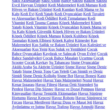
Saksı Aksesuarları
Saksı Altlığı
Bahçe Saksısı
Balkon Saksısı
Evcil Hayvan Ürünleri
Kedi Malzemeleri
Kedi Maması
Kedi
Hijyen ve Bakım Ürünleri
Kedi Kumları
Kedi Mama ve Su
Kabı
Kedi Evi
Kedi Yatağı
Kedi Oyuncakları
Kedi Tuvaleti
ve Aksesuarları
Kedi Ödülleri
Kedi Tırmalaması
Kedi
Vitamini
Kedi Taşıma Çantası
Köpek Malzemeleri
Köpek
Yatağı
Köpek Vitamini
Köpek Oyuncakları
Köpek Mama ve
Su Kabı
Köpek Güvenlik
Köpek Hijyen ve Bakım Ürünleri
Köpek Ödülleri
Köpek Maması
Köpek Kulübesi
Köpek
Tasmaları
Köpek Elbisesi
Köpek Kafesi
Kümesler
Kuş
Malzemeleri
Kuş Sağlık ve Bakım Ürünleri
Kuş Kafesleri ve
Aksesuarları
Kuş Yemi
Kuş Suluk ve Yemlikleri
Çocuk
Bahçe Oyuncakları
Kaydırak ve Salıncak
Oyun Evleri
Çocuk
Bahçe Sandalyeleri
Çocuk Bahçe Masaları
Uçurtma
Çocuk
Scooter
Çocuk Kaykay
Su Tabancası
Şişme Oyuncaklar
Akülü Araba
Su Aktivite Ürünleri
Şişme Havuz
Şişme Deniz
Yatağı
Şişme Deniz Topu
Can Yeleği
Can Simidi ve Deniz
Simidi
Şişme Deniz Kolluğu
Şişme Bot
Havuz Bonesi
Kano
Havuz Malzemeleri
Havuz Yapı Malzemeleri
Nozul
Havuz
Kenar Izgarası
Havuz Filtresi
Havuz Örtü Sistemleri
Su
Perdesi
Havuz Dip Süzgeç
Havuz ve Dozaj Pompası
Havuz
Kimyasalları
Havuz Temizlik Ekipmanları
Havuz Süpürge
Hortumu
Havuz Kepçesi
Havuz Robotu
Havuz Süpürgesi ve
Fırçası
Havuz Merdiveni
Havuz Duşu ve Masaj Jeti
Havuz
Aydınlatma ve Isıtma
Havuz Trafosu
Havuz Ampulü
Havuz